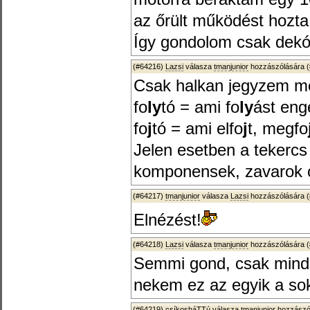
az őrült működést hozta
Így gondolom csak dekó
(#64216)
Lazsi
válasza
tmanjunior
hozzászólására (
Csak halkan jegyzem m
fo
ly
tó = ami fo
ly
ást eng
fo
j
tó = ami elfo
j
t, megfo
Jelen esetben a tekercs
komponensek, zavarok c
(#64217)
tmanjunior
válasza
Lazsi
hozzászólására (
Elnézést!
(#64218)
Lazsi
válasza
tmanjunior
hozzászólására (
Semmi gond, csak minde
nekem ez az egyik a sok
(#64219)
csíkosháTTú
válasza
tmanjunior
hozzászól