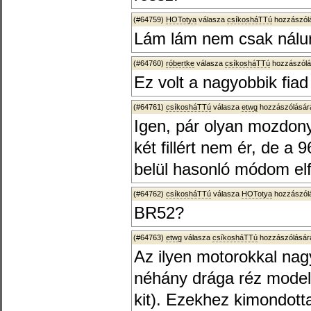
(#64759)
HOTotya
válasza
csíkosháTTú
hozzászólá
Lám lám nem csak nálun
(#64760)
róbertke
válasza
csíkosháTTú
hozzászólá
Ez volt a nagyobbik fia
(#64761)
csíkosháTTú
válasza
etwg
hozzászólására
Igen, pár olyan mozdon
két fillért nem ér, de 
belül hasonló módom el
(#64762)
csíkosháTTú
válasza
HOTotya
hozzászólá
BR52?
(#64763)
etwg
válasza
csíkosháTTú
hozzászólására
Az ilyen motorokkal nag
néhány drága réz model
kit). Ezekhez kimondott