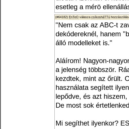
esetleg a mérö ellenállás
(#64182)
EnTeO
válasza
csíkosháTTú
hozzászólásá
"Nem csak az ABC-t zav
dekódereknél, hanem "b
álló modelleket is."
Aláírom! Nagyon-nagyon 
a jelenség többször. Rá
kezdtek, mint az őrült.
használata segített ily
lepődve, és azt hiszem, 
De most sok értetlenke
Mi segíthet ilyenkor? 