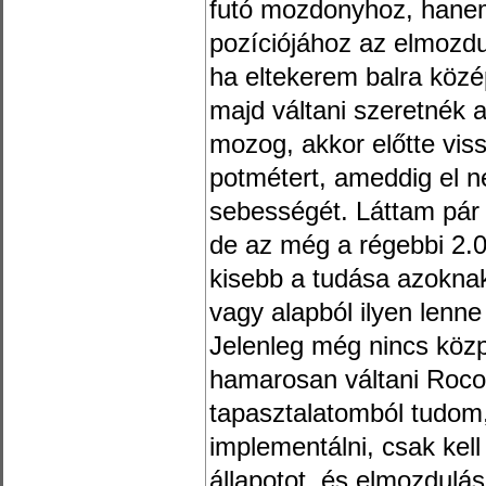
futó mozdonyhoz, hanem
pozíciójához az elmozdu
ha eltekerem balra közé
majd váltani szeretnék
mozog, akkor előtte viss
potmétert, ameddig el 
sebességét. Láttam pár
de az még a régebbi 2.0
kisebb a tudása azoknak
vagy alapból ilyen lenn
Jelenleg még nincs köz
hamarosan váltani Roco
tapasztalatomból tudom
implementálni, csak kell 
állapotot, és elmozdulás