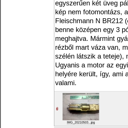
egyszerűen két üveg pál
kép nem fotomontázs, az
Fleischmann N BR212 (e
benne középen egy 3 pó
meghajtva. Mármint gyár
rézből mart váza van, 
szélén látszik a teteje),
Ugyanis a motor az egy
helyére került, így, ami
valami.
IMG_20210503...jpg