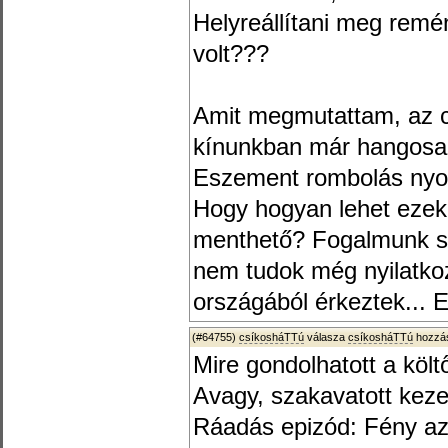
Helyreállítani meg remé
volt???
Amit megmutattam, az cs
kínunkban már hangosan
Eszement rombolás nyom
Hogy hogyan lehet ezek
menthető? Fogalmunk sin
nem tudok még nyilatko
országából érkeztek... Eh
(#64755)
csíkosháTTú
válasza
csíkosháTTú
hozzás
Mire gondolhatott a költ
Avagy, szakavatott kez
Ráadás epizód: Fény az