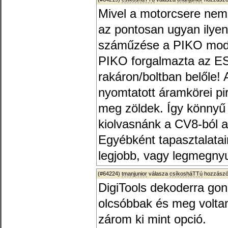
Mivel a motorcsere nem 
az pontosan ugyan ilye
száműzése a PIKO modell
PIKO forgalmazta az ESU
rakáron/boltban belőle!
nyomtatott áramkörei pi
meg zöldek. Így könnyű f
kiolvasnánk a CV8-ból a
Egyébként tapasztalata
legjobb, vagy legmegny
(#64224)
tmanjunior
válasza
csíkosháTTú
hozzászól
DigiTools dekoderra gon
olcsóbbak és meg volta
zárom ki mint opció.