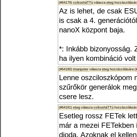
(#64179)
csíkosháTTú
válasza
etwg
hozzászólására
Az is lehet, de csak ES
is csak a 4. generációtó
nanoX központ baja.
*: Inkább bizonyosság. Z
ha ilyen kombináció volt
(#64180)
tmanjunior
válasza
etwg
hozzászólására (
Lenne oszciloszkópom 
szűrőkör generálok meg
csere lesz.
(#64181)
etwg
válasza
csíkosháTTú
hozzászólására
Esetleg rossz FETek le
már a mezei FETekben i
dioda. Azoknak el kellen