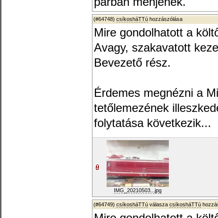
párban menjenek.
(#64748)
csíkosháTTú
hozzászólása
Mire gondolhatott a költ
Avagy, szakavatott kez
Bevezető rész.
Érdemes megnézni a Mi
tetőlemezének illeszkedé
folytatása következik...
IMG_20210503...jpg
(#64749)
csíkosháTTú
válasza
csíkosháTTú
hozzás