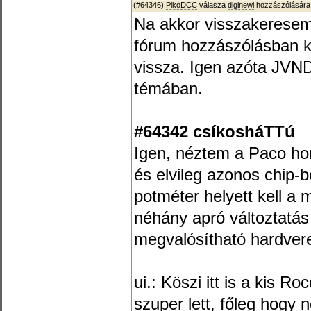
(#64346)
PikoDCC
válasza
diginewl
hozzászólására
Na akkor visszakeresem
fórum hozzászólásban k
vissza. Igen azóta JVN
témában.
#64342 csíkosháTTú
Igen, néztem a Paco ho
és elvileg azonos chip-b
potméter helyett kell a 
néhány apró változtatás 
megvalósítható hardvere
ui.: Köszi itt is a kis R
szuper lett, főleg hogy 