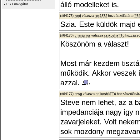
álló modelleket is.
•
ESU navigátor
(#64173)
jvnd
válasza
rex1872
hozzászólására (
#6
Szia. Este küldök majd 
(#64176)
tmanjunior
válasza
csíkosháTTú
hozzászól
Köszönöm a választ!
Most már kezdem tisztáb
működik. Akkor veszek i
azzal.
(#64177)
etwg
válasza
csíkosháTTú
hozzászólására
Steve nem lehet, az a b
impedanciája nagy igy n
zavarjeleket. Volt neke
sok mozdony megzavaro