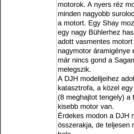
motorok. A nyers réz mode
minden nagyobb surolodá
a motort. Egy Shay mozd
egy nagy Bühlerhez haso
adott vasmentes motort
nagymotor áramigénye e
már nincs gond a Sagami
melegszik.
A DJH modelljeihez adot
katasztrofa, a közel egy
(8 meghajtot tengely) a 
kisebb motor van.
Érdekes modon a DJH mo
összerakja, de teljesen 