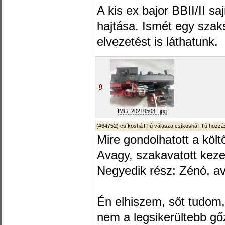
A kis ex bajor BBII/II s
hajtása. Ismét egy szak
elvezetést is láthatunk.
IMG_20210503...jpg
(#64752)
csíkosháTTú
válasza
csíkosháTTú
hozzás
Mire gondolhatott a költ
Avagy, szakavatott kez
Negyedik rész: Zénó, a
Én elhiszem, sőt tudo
nem a legsikerültebb gő