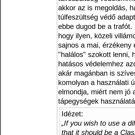
akkor az is megoldás, h
túlfeszültség védő adap
ebbe dugod be a trafót
hogy ilyen, közeli villá
sajnos a mai, érzékeny 
"halálos" szokott lenni,
hatásos védelemhez azon
akár magánban is szíves
komolyan a használati út
elmondja, miért nem jó a
tápegységek használatát
Idézet:
„If you wish to use a d
that it should be a Cla