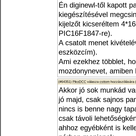
Én diginewl-től kapott pa
kiegészítésével megcsin
kijelzőt kicseréltem 4*1
PIC16F1847-re).
A csatolt menet kivételé
eszközcím).
Ami ezekhez többlet, ho
mozdonynevet, amiben ke
(#64351)
PikoDCC
válasza
csttom
hozzászólására 
Akkor jó sok munkád va
jó majd, csak sajnos pa
nincs is benne nagy tap
csak távoli lehetőségké
ahhoz egyébként is kel