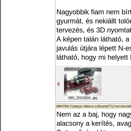
Nagyobbik fiam nem bírt
gyurmát, és nekiállt tol
tervezés, és 3D nyomta
A képen talán látható, 
javulás útjára lépett N-
látható, hogy mi helyett k
IMG_20210504...jpg
(#64756)
Frankye
válasza
csíkosháTTú
hozzászólá
Nem az a baj, hogy nagy
alacsony a kerítés, avag