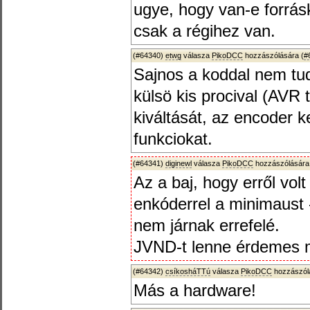
ugye, hogy van-e forrá
csak a régihez van.
(#64340)
etwg
válasza
PikoDCC
hozzászólására (
#
Sajnos a koddal nem tud
külsö kis procival (AVR t
kiváltását, az encoder k
funkciokat.
(#64341)
diginewl
válasza
PikoDCC
hozzászólására
Az a baj, hogy erről volt
enkóderrel a minimaust 
nem járnak errefelé.
JVND-t lenne érdemes 
(#64342)
csíkosháTTú
válasza
PikoDCC
hozzászólá
Más a hardware!