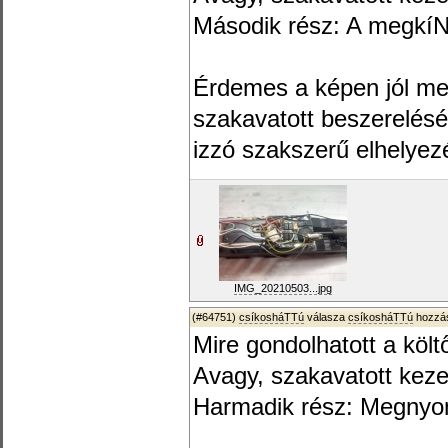
Második rész: A megkí
Érdemes a képen jól m
szakavatott beszerelésé
izzó szakszerű elhelyezé
IMG_20210503...jpg
(#64751)
csíkosháTTú
válasza
csíkosháTTú
hozzás
Mire gondolhatott a költ
Avagy, szakavatott kez
Harmadik rész: Megnyo