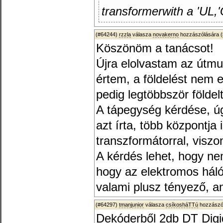
transformerwith a 'UL,'
(#64244)
rzzla
válasza
novakerno
hozzászólására (
Köszönöm a tanácsot!
Újra elolvastam az útmut
értem, a földelést nem e
pedig legtöbbször földelt
A tápegység kérdése, úg
azt írta, több központja
transzformátorral, viszo
A kérdés lehet, hogy ne
hogy az elektromos háló
valami plusz tényező, a
(#64297)
tmanjunior
válasza
csíkosháTTú
hozzászól
Dekóderből 2db DT Digid