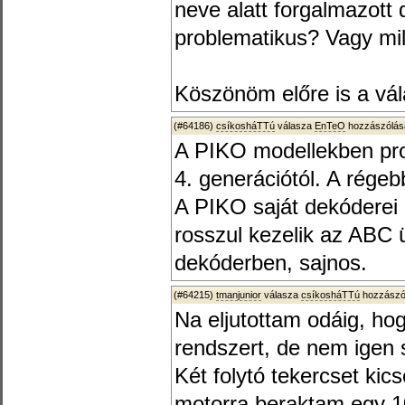
neve alatt forgalmazott 
problematikus? Vagy mi
Köszönöm előre is a vál
(#64186)
csíkosháTTú
válasza
EnTeO
hozzászólásá
A PIKO modellekben pr
4. generációtól. A régebb
A PIKO saját dekóderei 
rosszul kezelik az ABC 
dekóderben, sajnos.
(#64215)
tmanjunior
válasza
csíkosháTTú
hozzászól
Na eljutottam odáig, hog
rendszert, de nem igen s
Két folytó tekercset kic
motorra beraktam egy 1