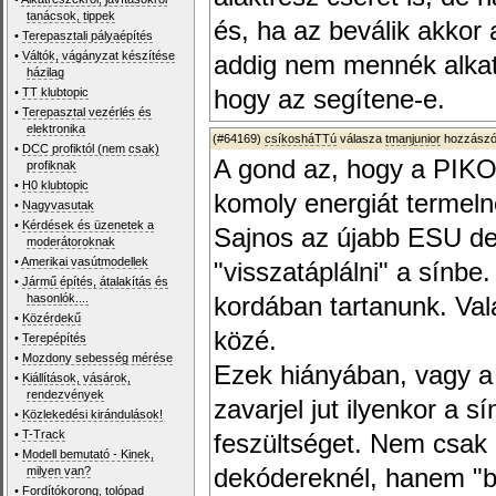
tanácsok, tippek
és, ha az beválik akkor
•
Terepasztali pályaépítés
•
Váltók, vágányzat készítése
addig nem mennék alkat
házilag
•
TT klubtopic
hogy az segítene-e.
•
Terepasztal vezérlés és
elektronika
(#64169)
csíkosháTTú
válasza
tmanjunior
hozzászól
•
DCC profiktól (nem csak)
A gond az, hogy a PIKO
profiknak
•
H0 klubtopic
komoly energiát termeln
•
Nagyvasutak
•
Kérdések és üzenetek a
Sajnos az újabb ESU de
moderátoroknak
•
Amerikai vasútmodellek
"visszatáplálni" a sínbe
•
Jármű építés, átalakítás és
hasonlók....
kordában tartanunk. Val
•
Közérdekű
közé.
•
Terepépítés
•
Mozdony sebesség mérése
Ezek hiányában, vagy a
•
Kiállítások, vásárok,
rendezvények
zavarjel jut ilyenkor a 
•
Közlekedési kirándulások!
•
T-Track
feszültséget. Nem csak
•
Modell bemutató - Kinek,
milyen van?
dekódereknél, hanem "b
•
Fordítókorong, tolópad