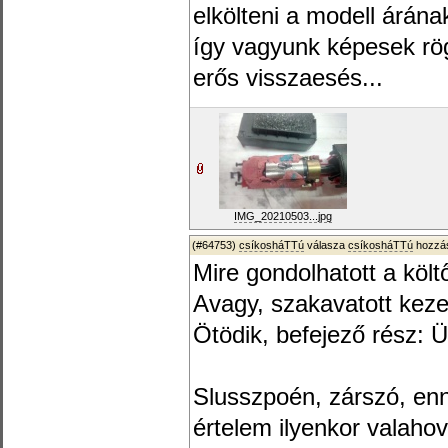
elkölteni a modell árán
így vagyunk képesek rö
erős visszaesés...
IMG_20210503...jpg
(#64753)
csíkosháTTú
válasza
csíkosháTTú
hozzás
Mire gondolhatott a költ
Avagy, szakavatott kez
Ötödik, befejező rész: Ü
Slusszpoén, zárszó, enné
értelem ilyenkor valaho