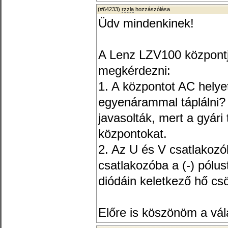
(#64233)
rzzla
hozzászólása
Üdv mindenkinek!
A Lenz LZV100 központj
megkérdezni:
1. A központot AC helyet
egyenárammal táplálni? 
javasolták, mert a gyári 
központokat.
2. Az U és V csatlakozók
csatlakozóba a (-) pólus
diódáin keletkező hő c
Előre is köszönöm a vál