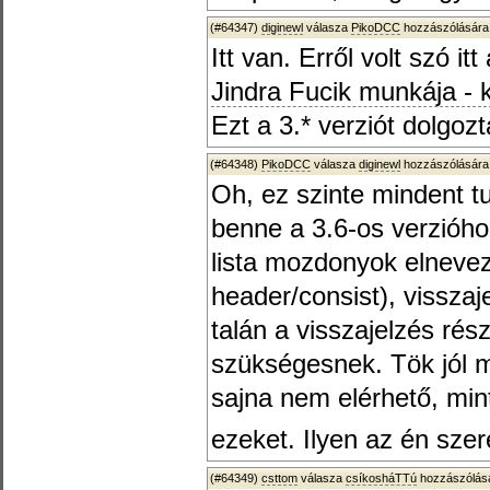
(#64347)
diginewl
válasza
PikoDCC
hozzászólására
Itt van. Erről volt szó it
Jindra Fucik munkája -
Ezt a 3.* verziót dolgozt
(#64348)
PikoDCC
válasza
diginewl
hozzászólására
Oh, ez szinte mindent t
benne a 3.6-os verzióho
lista mozdonyok elnevez
header/consist), visszaj
talán a visszajelzés ré
szükségesnek. Tök jól me
sajna nem elérhető, min
ezeket. Ilyen az én sz
(#64349)
csttom
válasza
csíkosháTTú
hozzászólásá