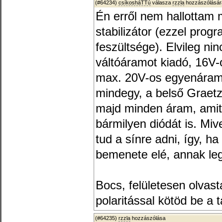
(#64234)
csíkosháTTú
válasza
rzzla
hozzászólásár
Én erről nem hallottam
stabilizátor (ezzel pro
feszültsége). Elvileg ni
váltóáramot kiadó, 16V-
max. 20V-os egyenáramú
mindegy, a belső Grae
majd minden áram, amit 
bármilyen diódát is. Mi
tud a sínre adni, így, ha
bemenete elé, annak leg
Bocs, felületesen olvas
polaritással kötöd be a 
(#64235)
rzzla
hozzászólása