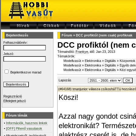
Bejelentkezés
Fórum
»
DCC profiktól (nem csak) profiknak
Felhasználónév:
DCC profiktól (nem c
Témaindító:
Frankye
, idő: Jan 23, 2013
Jelszó:
Témakörök:
Modellvasút
»
Elektronika
»
Digitális
»
Központok
Modellvasút
»
Elektronika
»
Digitális
»
Egyéb dek
Modellvasút
»
Elektronika
»
Digitális
»
Kézi egys
Bejelentkezve marad
Lapozás
(#64168)
tmanjunior
válasza
csíkosháTTú
hozzászól
Köszi!
Regisztráció
Elfelejtett jelszó
Azzal nagy gondot csinál
Fórum témák
•
Információk, hasznos linkek
elektronikát? Természet
•
[OFF] Pihenő vasutasok
alaktrész cserét is, de 
•
Alkatrészekről, javításokról