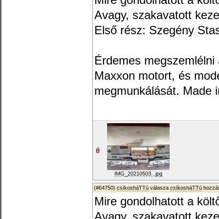
Mire gondolhatott a költ
Avagy, szakavatott kez
Első rész: Szegény Stas
Érdemes megszemlélni az
Maxxon motort, és mode
megmunkálását. Made i
IMG_20210503...jpg
(#64750)
csíkosháTTú
válasza
csíkosháTTú
hozzás
Mire gondolhatott a költ
Avagy, szakavatott kez