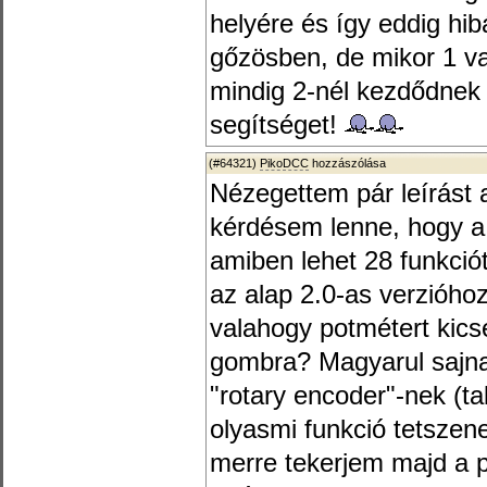
helyére és így eddig hib
gőzösben, de mikor 1 va
mindig 2-nél kezdődnek
segítséget!
(#64321)
PikoDCC
hozzászólása
Nézegettem pár leírást 
kérdésem lenne, hogy a 
amiben lehet 28 funkciót
az alap 2.0-as verzióho
valahogy potmétert kicse
gombra? Magyarul sajn
"rotary encoder"-nek (t
olyasmi funkció tetszene
merre tekerjem majd a p