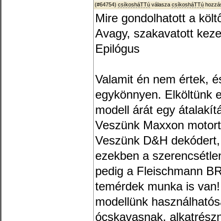
(#64754)
csíkosháTTú
válasza
csíkosháTTú
hozzás
Mire gondolhatott a költ
Avagy, szakavatott kez
Epilógus
Valamit én nem értek, 
egykönnyen. Elköltünk 
modell árát egy átalakí
Veszünk Maxxon motort,
Veszünk D&H dekódert, 
ezekben a szerencsétle
pedig a Fleischmann BR
temérdek munka is van! 
modellünk használhatós
ócskavasnak, alkatrészn