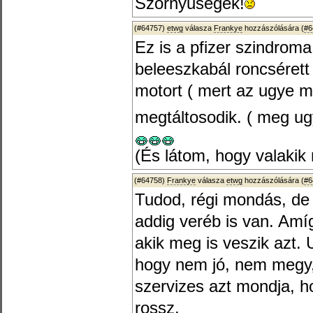
Szörnyűségek!
(#64757)
etwg
válasza
Frankye
hozzászólására (
#6
Ez is a pfizer szindroma
beleeszkabál roncséret
motort ( mert az ugye mi
megtáltosodik. ( meg ug
(És látom, hogy valakik 
(#64758)
Frankye
válasza
etwg
hozzászólására (
#6
Tudod, régi mondás, de 
addig veréb is van. Amíg
akik meg is veszik azt
hogy nem jó, nem megy, 
szervizes azt mondja, h
rossz.