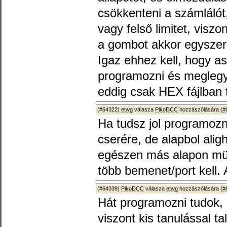
csökkenteni a számláló
vagy felső limitet, viszon
a gombot akkor egyszer
Igaz ehhez kell, hogy a
programozni és meglegy
eddig csak HEX fájlban 
(#64322)
etwg
válasza
PikoDCC
hozzászólására (
#
Ha tudsz jol programozni
cserére, de alapbol ali
egészen más alapon mük
több bemenet/port kell. 
(#64339)
PikoDCC
válasza
etwg
hozzászólására (
#
Hát programozni tudok,
viszont kis tanulással t