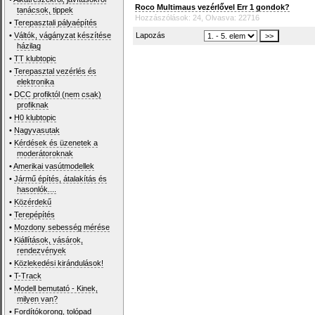
Roco Multimaus vezérlővel Err 1 gondok?
tanácsok, tippek
Hozzászólások: 24, Olvasva: 22716
•
Terepasztali pályaépítés
•
Váltók, vágányzat készítése
Lapozás
házilag
•
TT klubtopic
•
Terepasztal vezérlés és
elektronika
•
DCC profiktól (nem csak)
profiknak
•
H0 klubtopic
•
Nagyvasutak
•
Kérdések és üzenetek a
moderátoroknak
•
Amerikai vasútmodellek
•
Jármű építés, átalakítás és
hasonlók....
•
Közérdekű
•
Terepépítés
•
Mozdony sebesség mérése
•
Kiállítások, vásárok,
rendezvények
•
Közlekedési kirándulások!
•
T-Track
•
Modell bemutató - Kinek,
milyen van?
•
Fordítókorong, tolópad