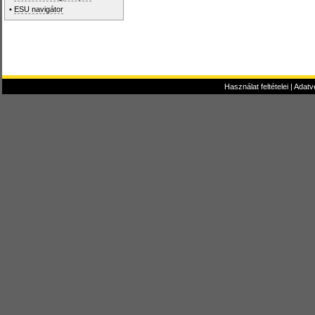
•
ESU navigátor
Használat feltételei
|
Adatv