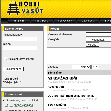
Bejelentkezés
Fórum
Keresendő kifejezés:
Felhasználónév:
Kategória:
Jelszó:
Bejelentkezve marad
Lapozás
Téma címe
z21 kimenő feszültség
Regisztráció
Hozzászólások: 15, Olvasva: 10023
Elfelejtett jelszó
Rocomotion
Hozzászólások: 2, Olvasva: 4705
Fórum témák
DCC profiktól (nem csak) profiknak
Hozzászólások: 3368, Olvasva: 2588460
•
Információk, hasznos linkek
ESU navigátor
•
[OFF] Pihenő vasutasok
Hozzászólások: 2, Olvasva: 5029
•
Alkatrészekről, javításokról