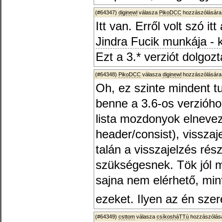
(#64347)
diginewl
válasza
PikoDCC
hozzászólására
Itt van. Erről volt szó it
Jindra Fucik munkája -
Ezt a 3.* verziót dolgozt
(#64348)
PikoDCC
válasza
diginewl
hozzászólására
Oh, ez szinte mindent t
benne a 3.6-os verzióho
lista mozdonyok elnevez
header/consist), visszaj
talán a visszajelzés ré
szükségesnek. Tök jól me
sajna nem elérhető, min
ezeket. Ilyen az én sz
(#64349)
csttom
válasza
csíkosháTTú
hozzászólásá