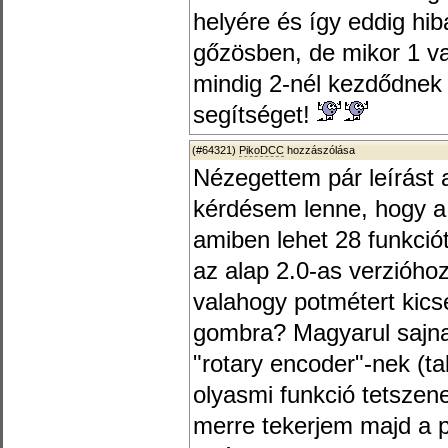
helyére és így eddig hib
gőzösben, de mikor 1 va
mindig 2-nél kezdődnek
segítséget!
(#64321)
PikoDCC
hozzászólása
Nézegettem pár leírást 
kérdésem lenne, hogy a 
amiben lehet 28 funkciót
az alap 2.0-as verzióho
valahogy potmétert kicse
gombra? Magyarul sajn
"rotary encoder"-nek (t
olyasmi funkció tetszene
merre tekerjem majd a p