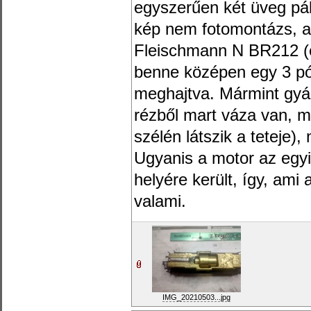
egyszerűen két üveg pál
kép nem fotomontázs, az
Fleischmann N BR212 (e
benne középen egy 3 pó
meghajtva. Mármint gyár
rézből mart váza van, 
szélén látszik a teteje),
Ugyanis a motor az egy
helyére került, így, ami
valami.
IMG_20210503...jpg