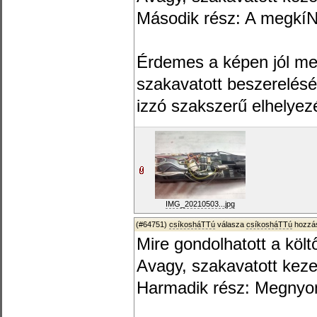
Második rész: A megkí
Érdemes a képen jól m
szakavatott beszerelésé
izzó szakszerű elhelyezé
IMG_20210503...jpg
(#64751)
csíkosháTTú
válasza
csíkosháTTú
hozzás
Mire gondolhatott a költ
Avagy, szakavatott kez
Harmadik rész: Megnyo