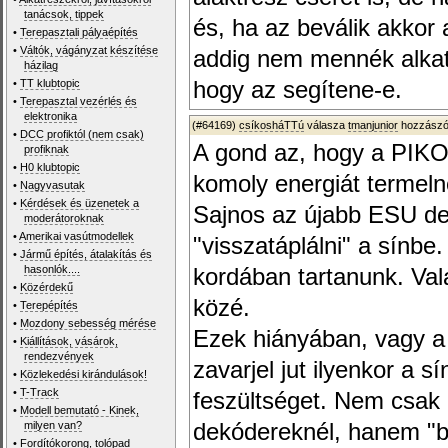
tanácsok, tippek
és, ha az beválik akkor
•
Terepasztali pályaépítés
•
Váltók, vágányzat készítése
addig nem mennék alkat
házilag
•
TT klubtopic
hogy az segítene-e.
•
Terepasztal vezérlés és
elektronika
(#64169)
csíkosháTTú
válasza
tmanjunior
hozzászól
•
DCC profiktól (nem csak)
A gond az, hogy a PIKO
profiknak
•
H0 klubtopic
komoly energiát termeln
•
Nagyvasutak
•
Kérdések és üzenetek a
Sajnos az újabb ESU de
moderátoroknak
•
Amerikai vasútmodellek
"visszatáplálni" a sínbe
•
Jármű építés, átalakítás és
hasonlók....
kordában tartanunk. Val
•
Közérdekű
közé.
•
Terepépítés
•
Mozdony sebesség mérése
Ezek hiányában, vagy a
•
Kiállítások, vásárok,
rendezvények
zavarjel jut ilyenkor a 
•
Közlekedési kirándulások!
•
T-Track
feszültséget. Nem csak
•
Modell bemutató - Kinek,
milyen van?
dekódereknél, hanem "b
•
Fordítókorong, tolópad