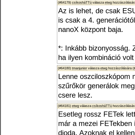
(#64179)
csíkosháTTú
válasza
etwg
hozzászólására
Az is lehet, de csak ES
is csak a 4. generációtó
nanoX központ baja.
*: Inkább bizonyosság. Z
ha ilyen kombináció volt
(#64180)
tmanjunior
válasza
etwg
hozzászólására (
Lenne oszciloszkópom 
szűrőkör generálok meg
csere lesz.
(#64181)
etwg
válasza
csíkosháTTú
hozzászólására
Esetleg rossz FETek le
már a mezei FETekben i
dioda. Azoknak el kellen