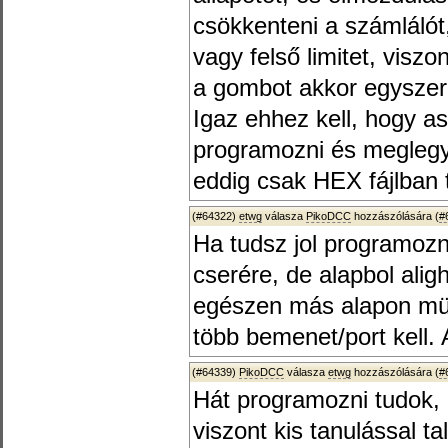
csökkenteni a számláló
vagy felső limitet, viszon
a gombot akkor egyszer
Igaz ehhez kell, hogy a
programozni és meglegy
eddig csak HEX fájlban 
(#64322)
etwg
válasza
PikoDCC
hozzászólására (
#
Ha tudsz jol programozni
cserére, de alapbol ali
egészen más alapon mük
több bemenet/port kell. 
(#64339)
PikoDCC
válasza
etwg
hozzászólására (
#
Hát programozni tudok,
viszont kis tanulással t