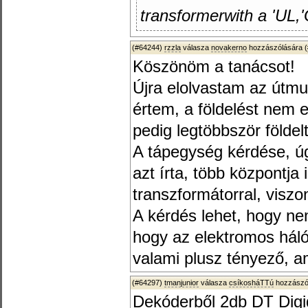
transformerwith a 'UL,'
(#64244)
rzzla
válasza
novakerno
hozzászólására (
Köszönöm a tanácsot!
Újra elolvastam az útmut
értem, a földelést nem e
pedig legtöbbször földelt
A tápegység kérdése, úg
azt írta, több központja
transzformátorral, viszo
A kérdés lehet, hogy ne
hogy az elektromos háló
valami plusz tényező, a
(#64297)
tmanjunior
válasza
csíkosháTTú
hozzászól
Dekóderből 2db DT Digid