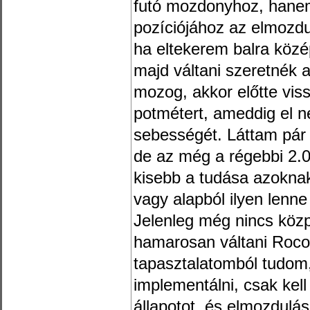
futó mozdonyhoz, hanem
pozíciójához az elmozdu
ha eltekerem balra közé
majd váltani szeretnék
mozog, akkor előtte viss
potmétert, ameddig el 
sebességét. Láttam pár
de az még a régebbi 2.0
kisebb a tudása azoknak
vagy alapból ilyen lenn
Jelenleg még nincs köz
hamarosan váltani Roco
tapasztalatomból tudom
implementálni, csak kell 
állapotot, és elmozdulás