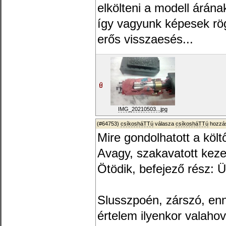
elkölteni a modell árán
így vagyunk képesek rö
erős visszaesés...
IMG_20210503...jpg
(#64753)
csíkosháTTú
válasza
csíkosháTTú
hozzás
Mire gondolhatott a költ
Avagy, szakavatott kez
Ötödik, befejező rész: Ü
Slusszpoén, zárszó, enné
értelem ilyenkor valaho