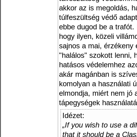
akkor az is megoldás, h
túlfeszültség védő adap
ebbe dugod be a trafót
hogy ilyen, közeli villá
sajnos a mai, érzékeny 
"halálos" szokott lenni,
hatásos védelemhez azon
akár magánban is szíves
komolyan a használati út
elmondja, miért nem jó a
tápegységek használatát
Idézet:
„If you wish to use a d
that it should be a Cla