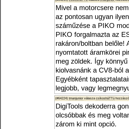
Mivel a motorcsere nem 
az pontosan ugyan ilye
száműzése a PIKO modell
PIKO forgalmazta az ESU
rakáron/boltban belőle!
nyomtatott áramkörei pi
meg zöldek. Így könnyű f
kiolvasnánk a CV8-ból a
Egyébként tapasztalata
legjobb, vagy legmegny
(#64224)
tmanjunior
válasza
csíkosháTTú
hozzászól
DigiTools dekoderra gon
olcsóbbak és meg volta
zárom ki mint opció.