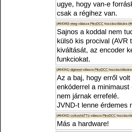
ugye, hogy van-e forrá
csak a régihez van.
(#64340)
etwg
válasza
PikoDCC
hozzászólására (
#
Sajnos a koddal nem tud
külsö kis procival (AVR t
kiváltását, az encoder k
funkciokat.
(#64341)
diginewl
válasza
PikoDCC
hozzászólására
Az a baj, hogy erről volt
enkóderrel a minimaust 
nem járnak errefelé.
JVND-t lenne érdemes 
(#64342)
csíkosháTTú
válasza
PikoDCC
hozzászólá
Más a hardware!