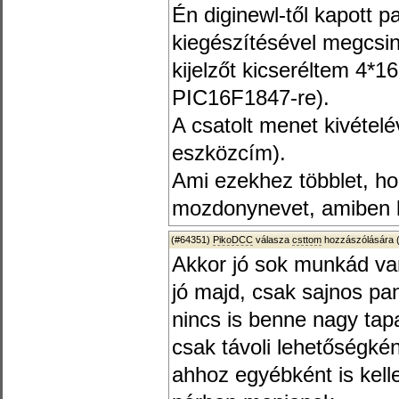
Én diginewl-től kapott pa
kiegészítésével megcsin
kijelzőt kicseréltem 4*1
PIC16F1847-re).
A csatolt menet kivételé
eszközcím).
Ami ezekhez többlet, ho
mozdonynevet, amiben ke
(#64351)
PikoDCC
válasza
csttom
hozzászólására 
Akkor jó sok munkád va
jó majd, csak sajnos pa
nincs is benne nagy tap
csak távoli lehetőségké
ahhoz egyébként is kel