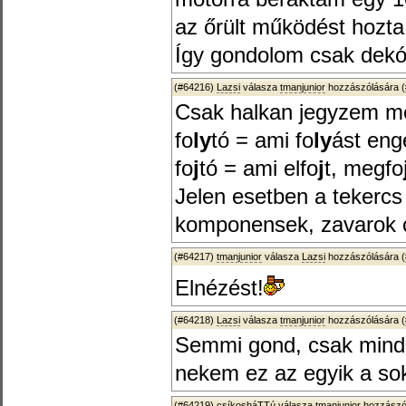
az őrült működést hozta
Így gondolom csak dekó
(#64216)
Lazsi
válasza
tmanjunior
hozzászólására (
Csak halkan jegyzem m
fo
ly
tó = ami fo
ly
ást eng
fo
j
tó = ami elfo
j
t, megfo
Jelen esetben a tekercs
komponensek, zavarok c
(#64217)
tmanjunior
válasza
Lazsi
hozzászólására (
Elnézést!
(#64218)
Lazsi
válasza
tmanjunior
hozzászólására (
Semmi gond, csak minde
nekem ez az egyik a sok
(#64219)
csíkosháTTú
válasza
tmanjunior
hozzászól