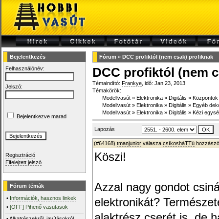
Bejelentkezés
Fórum
»
DCC profiktól (nem csak) profiknak
Felhasználónév:
DCC profiktól (nem c
Témaindító:
Frankye
, idő: Jan 23, 2013
Jelszó:
Témakörök:
Modellvasút
»
Elektronika
»
Digitális
»
Központok
Modellvasút
»
Elektronika
»
Digitális
»
Egyéb dek
Modellvasút
»
Elektronika
»
Digitális
»
Kézi egys
Bejelentkezve marad
Lapozás
(#64168)
tmanjunior
válasza
csíkosháTTú
hozzászól
Köszi!
Regisztráció
Elfelejtett jelszó
Azzal nagy gondot csinál
Fórum témák
•
Információk, hasznos linkek
elektronikát? Természet
•
[OFF] Pihenő vasutasok
alaktrész cserét is, de 
•
Alkatrészekről, javításokról