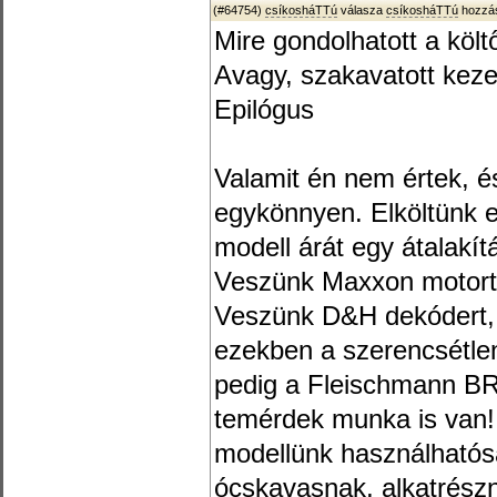
(#64754)
csíkosháTTú
válasza
csíkosháTTú
hozzás
Mire gondolhatott a költ
Avagy, szakavatott kez
Epilógus
Valamit én nem értek, 
egykönnyen. Elköltünk 
modell árát egy átalakí
Veszünk Maxxon motort,
Veszünk D&H dekódert, 
ezekben a szerencsétle
pedig a Fleischmann BR
temérdek munka is van! 
modellünk használhatós
ócskavasnak, alkatrészn