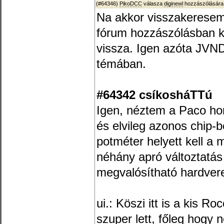
(#64346)
PikoDCC
válasza
diginewl
hozzászólására
Na akkor visszakeresem
fórum hozzászólásban k
vissza. Igen azóta JVN
témában.
#64342 csíkosháTTú
Igen, néztem a Paco ho
és elvileg azonos chip-b
potméter helyett kell a 
néhány apró változtatás 
megvalósítható hardvere
ui.: Köszi itt is a kis R
szuper lett, főleg hogy 