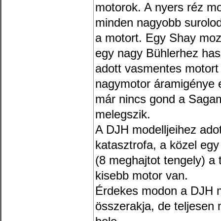
motorok. A nyers réz mode
minden nagyobb surolodá
a motort. Egy Shay mozd
egy nagy Bühlerhez haso
adott vasmentes motort
nagymotor áramigénye e
már nincs gond a Sagami
melegszik.
A DJH modelljeihez adot
katasztrofa, a közel egy
(8 meghajtot tengely) a 
kisebb motor van.
Érdekes modon a DJH mo
összerakja, de teljesen 