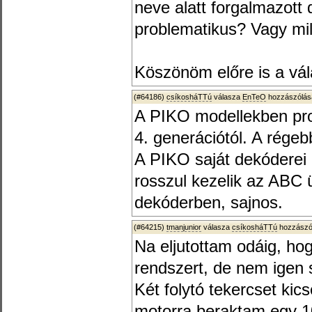
neve alatt forgalmazott 
problematikus? Vagy mi
Köszönöm előre is a vál
(#64186)
csíkosháTTú
válasza
EnTeO
hozzászólásá
A PIKO modellekben pr
4. generációtól. A régebb
A PIKO saját dekóderei 
rosszul kezelik az ABC 
dekóderben, sajnos.
(#64215)
tmanjunior
válasza
csíkosháTTú
hozzászól
Na eljutottam odáig, hog
rendszert, de nem igen s
Két folytó tekercset kic
motorra beraktam egy 1