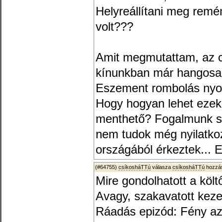
Helyreállítani meg remé
volt???
Amit megmutattam, az cs
kínunkban már hangosan
Eszement rombolás nyom
Hogy hogyan lehet ezek
menthető? Fogalmunk sin
nem tudok még nyilatko
országából érkeztek... Eh
(#64755)
csíkosháTTú
válasza
csíkosháTTú
hozzás
Mire gondolhatott a költ
Avagy, szakavatott kez
Ráadás epizód: Fény az