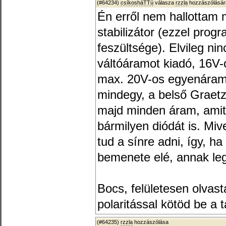
(#64234)
csíkosháTTú
válasza
rzzla
hozzászólásár
Én erről nem hallottam
stabilizátor (ezzel pro
feszültsége). Elvileg ni
váltóáramot kiadó, 16V-
max. 20V-os egyenáramú
mindegy, a belső Grae
majd minden áram, amit 
bármilyen diódát is. Mi
tud a sínre adni, így, ha
bemenete elé, annak leg
Bocs, felületesen olvas
polaritással kötöd be a 
(#64235)
rzzla
hozzászólása