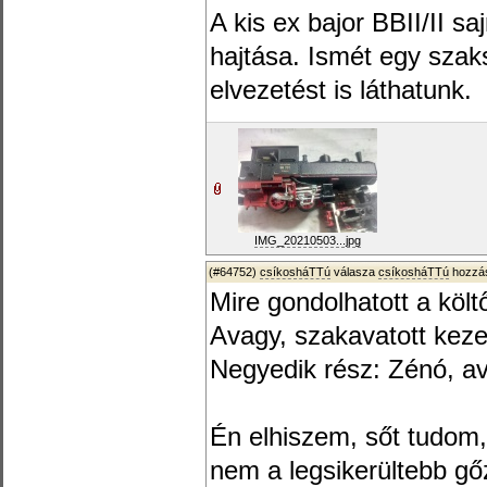
A kis ex bajor BBII/II s
hajtása. Ismét egy szak
elvezetést is láthatunk.
IMG_20210503...jpg
(#64752)
csíkosháTTú
válasza
csíkosháTTú
hozzás
Mire gondolhatott a költ
Avagy, szakavatott kez
Negyedik rész: Zénó, a
Én elhiszem, sőt tudo
nem a legsikerültebb gő