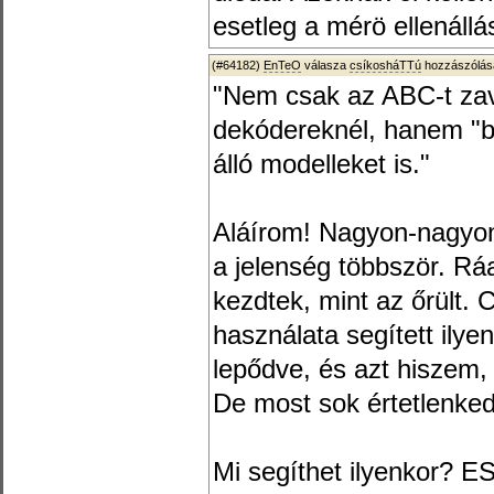
esetleg a mérö ellenállás
(#64182)
EnTeO
válasza
csíkosháTTú
hozzászólásá
"Nem csak az ABC-t zav
dekódereknél, hanem "b
álló modelleket is."
Aláírom! Nagyon-nagyon 
a jelenség többször. Rá
kezdtek, mint az őrült.
használata segített ily
lepődve, és azt hiszem, 
De most sok értetlenke
Mi segíthet ilyenkor? 