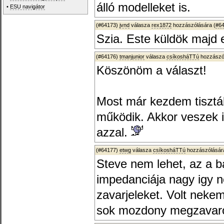
álló modelleket is.
•
ESU navigátor
(#64173)
jvnd
válasza
rex1872
hozzászólására (
#6
Szia. Este küldök majd 
(#64176)
tmanjunior
válasza
csíkosháTTú
hozzászól
Köszönöm a választ!
Most már kezdem tisztáb
működik. Akkor veszek i
azzal.
(#64177)
etwg
válasza
csíkosháTTú
hozzászólására
Steve nem lehet, az a b
impedanciája nagy igy n
zavarjeleket. Volt neke
sok mozdony megzavaro