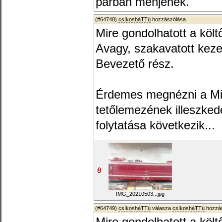
párban menjenek.
(#64748)
csíkosháTTú
hozzászólása
Mire gondolhatott a költ
Avagy, szakavatott kez
Bevezető rész.
Érdemes megnézni a Mi
tetőlemezének illeszkedé
folytatása következik...
IMG_20210503...jpg
(#64749)
csíkosháTTú
válasza
csíkosháTTú
hozzás