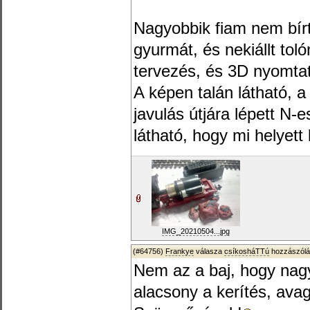
Nagyobbik fiam nem bírt
gyurmát, és nekiállt tol
tervezés, és 3D nyomta
A képen talán látható, 
javulás útjára lépett N-
látható, hogy mi helyett k
IMG_20210504...jpg
(#64756)
Frankye
válasza
csíkosháTTú
hozzászólá
Nem az a baj, hogy nagy
alacsony a kerítés, avag