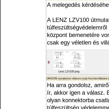
A melegedés kérdéséhez
A LENZ LZV100 útmutató
túlfeszültségvédelemrő
központ bemenetére von
csak egy véletlen és vil
Lenz LZV100.png
(#64239)
novakerno
válasza
rzzla
hozzászólására (
Ha arra gondolsz, amiről
ír, akkor igen a válasz. 
olyan konnektorba csatl
túlfeszültség védelemme