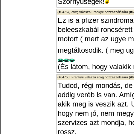
Szörnyűségek!
(#64757)
etwg
válasza
Frankye
hozzászólására (
#6
Ez is a pfizer szindroma
beleeszkabál roncséret
motort ( mert az ugye mi
megtáltosodik. ( meg ug
(És látom, hogy valakik 
(#64758)
Frankye
válasza
etwg
hozzászólására (
#6
Tudod, régi mondás, de 
addig veréb is van. Amíg
akik meg is veszik azt
hogy nem jó, nem megy, 
szervizes azt mondja, h
rossz.