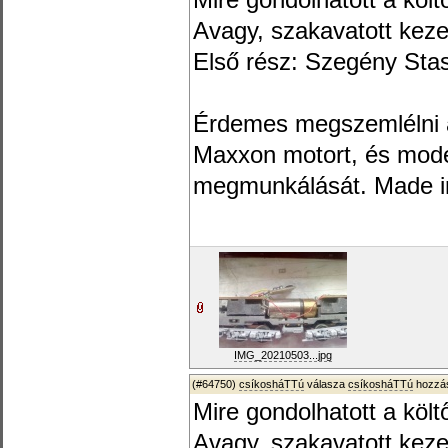
Mire gondolhatott a költ
Avagy, szakavatott kez
Első rész: Szegény Stas
Érdemes megszemlélni az
Maxxon motort, és mode
megmunkálását. Made i
IMG_20210503...jpg
(#64750)
csíkosháTTú
válasza
csíkosháTTú
hozzás
Mire gondolhatott a költ
Avagy, szakavatott kez