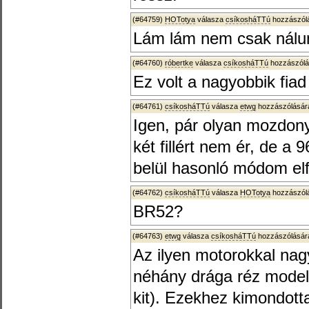
(#64759)
HOTotya
válasza
csíkosháTTú
hozzászólá
Lám lám nem csak nálun
(#64760)
róbertke
válasza
csíkosháTTú
hozzászólá
Ez volt a nagyobbik fia
(#64761)
csíkosháTTú
válasza
etwg
hozzászólására
Igen, pár olyan mozdon
két fillért nem ér, de 
belül hasonló módom el
(#64762)
csíkosháTTú
válasza
HOTotya
hozzászólá
BR52?
(#64763)
etwg
válasza
csíkosháTTú
hozzászólására
Az ilyen motorokkal nag
néhány drága réz model
kit). Ezekhez kimondott