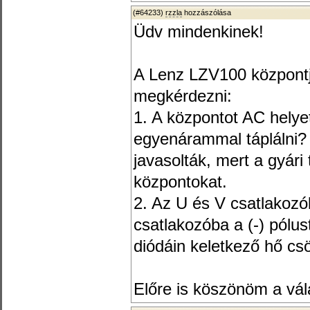
(#64233)
rzzla
hozzászólása
Üdv mindenkinek!
A Lenz LZV100 központj
megkérdezni:
1. A központot AC helyet
egyenárammal táplálni? 
javasolták, mert a gyári 
központokat.
2. Az U és V csatlakozók
csatlakozóba a (-) pólus
diódáin keletkező hő c
Előre is köszönöm a vál