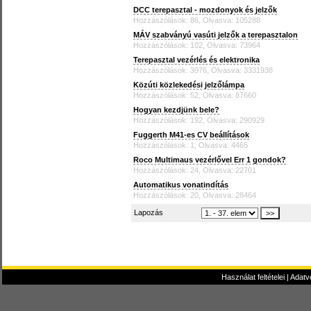
DCC terepasztal - mozdonyok és jelzők
Hozzászólások: 86, Olvasva: 105288
MÁV szabványú vasúti jelzők a terepasztalon
Hozzászólások: 102, Olvasva: 73964
Terepasztal vezérlés és elektronika
Hozzászólások: 3976, Olvasva: 3331938
Közúti közlekedési jelzőlámpa
Hozzászólások: 52, Olvasva: 87660
Hogyan kezdjünk bele?
Hozzászólások: 192, Olvasva: 290929
Fuggerth M41-es CV beállítások
Hozzászólások: 1, Olvasva: 4465
Roco Multimaus vezérlővel Err 1 gondok?
Hozzászólások: 24, Olvasva: 22701
Automatikus vonatindítás
Hozzászólások: 20, Olvasva: 28464
Lapozás
Használat feltételei
|
Adatv