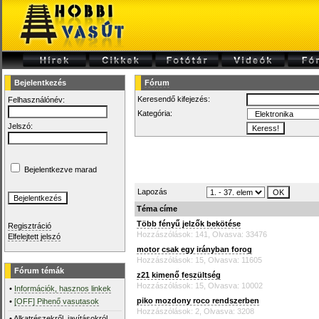
Bejelentkezés
Fórum
Keresendő kifejezés:
Felhasználónév:
Kategória:
Jelszó:
Bejelentkezve marad
Lapozás
Téma címe
Több fényű jelzők bekötése
Regisztráció
Hozzászólások: 141, Olvasva: 33476
Elfelejtett jelszó
motor csak egy irányban forog
Hozzászólások: 15, Olvasva: 11605
Fórum témák
z21 kimenő feszültség
Hozzászólások: 15, Olvasva: 10002
•
Információk, hasznos linkek
piko mozdony roco rendszerben
•
[OFF] Pihenő vasutasok
Hozzászólások: 2, Olvasva: 3208
•
Alkatrészekről, javításokról