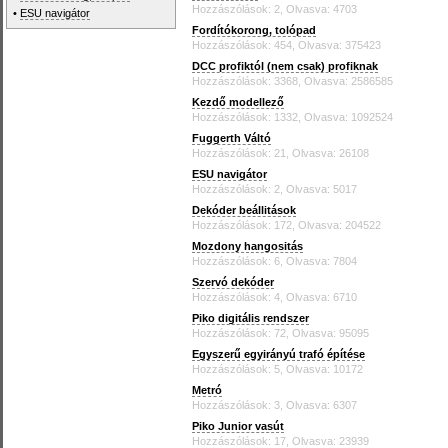
Hozzászólások: 2, Olvasva: 4703
•
ESU navigátor
Fordítókorong, tolópad
Hozzászólások: 454, Olvasva: 375423
DCC profiktól (nem csak) profiknak
Hozzászólások: 3368, Olvasva: 2586585
Kezdő modellező
Hozzászólások: 1332, Olvasva: 1092524
Fuggerth Váltó
Hozzászólások: 21, Olvasva: 26108
ESU navigátor
Hozzászólások: 2, Olvasva: 5017
Dekóder beállitások
Hozzászólások: 172, Olvasva: 204522
Mozdony hangositás
Hozzászólások: 6, Olvasva: 7804
Szervó dekóder
Hozzászólások: 4, Olvasva: 6710
Piko digitális rendszer
Hozzászólások: 72, Olvasva: 95095
Egyszerű egyirányú trafó építése
Hozzászólások: 5, Olvasva: 10172
Metró
Hozzászólások: 3, Olvasva: 6307
Piko Junior vasút
Hozzászólások: 17, Olvasva: 23939