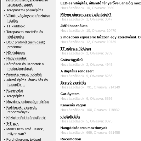
LED-es világítás, állandó fényerővel, analóg m
tanácsok, tippek
Hozzászólások: 10, Olvasva: 9660
•
Terepasztali pályaépítés
Milyen sínrendszert ajánlotok?
•
Váltók, vágányzat készítése
Hozzászólások: 1, Olvasva: 3347
házilag
JMRI használata
•
TT klubtopic
Hozzászólások: 10, Olvasva: 10470
•
Terepasztal vezérlés és
elektronika
2 mozdony egyszerre húzzon egy szerelvényt. 
Hozzászólások: 12, Olvasva: 10739
•
DCC profiktól (nem csak)
profiknak
TT pálya a fiókban
•
H0 klubtopic
Hozzászólások: 2, Olvasva: 3789
•
Nagyvasutak
Csúszógyűrű
•
Kérdések és üzenetek a
Hozzászólások: 2, Olvasva: 4945
moderátoroknak
A digitális rendszer!
•
Amerikai vasútmodellek
Hozzászólások: 9, Olvasva: 8283
•
Jármű építés, átalakítás és
Szervó vezérlés
hasonlók....
Hozzászólások: 791, Olvasva: 714149
•
Közérdekű
Car-System
•
Terepépítés
Hozzászólások: 6, Olvasva: 8836
•
Mozdony sebesség mérése
Kamerás vagon
•
Kiállítások, vásárok,
Hozzászólások: 100, Olvasva: 119932
rendezvények
digitalizálás
•
Közlekedési kirándulások!
Hozzászólások: 5, Olvasva: 8375
•
T-Track
Hangdekóderes mozdonyok
•
Modell bemutató - Kinek,
Hozzászólások: 669, Olvasva: 681458
milyen van?
Rocomotion
•
Fordítókorong, tolópad