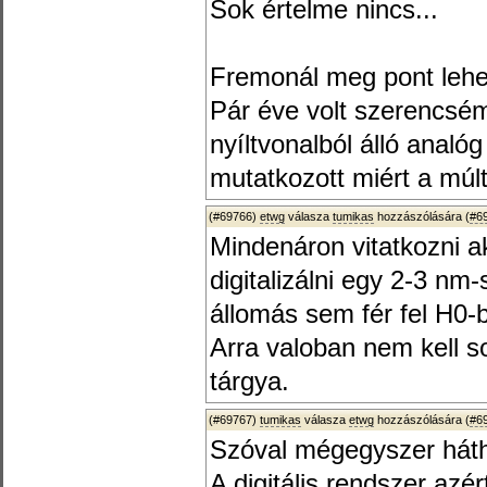
Sok értelme nincs...
Fremonál meg pont lehet
Pár éve volt szerencsé
nyíltvonalból álló analóg
mutatkozott miért a múlt
(#69766)
etwg
válasza
tumikas
hozzászólására (
#6
Mindenáron vitatkozni ak
digitalizálni egy 2-3 nm
állomás sem fér fel H0-
Arra valoban nem kell so
tárgya.
(#69767)
tumikas
válasza
etwg
hozzászólására (
#6
Szóval mégegyszer hát
A digitális rendszer azér