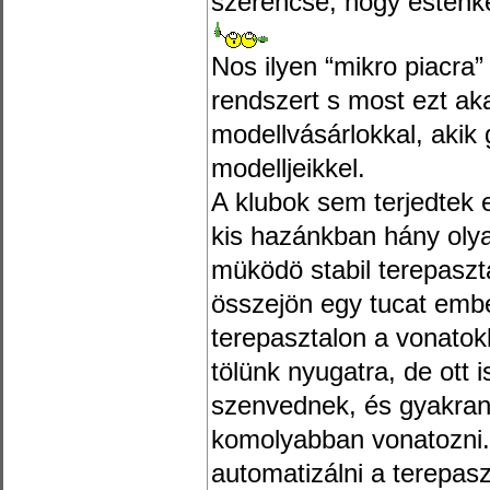
szerencse, hogy esténké
Nos ilyen “mikro piacra”
rendszert s most ezt aka
modellvásárlokkal, akik g
modelljeikkel.
A klubok sem terjedtek e
kis hazánkban hány oly
müködö stabil terepaszt
összejön egy tucat emb
terepasztalon a vonatokk
tölünk nyugatra, de ott
szenvednek, és gyakran
komolyabban vonatozni. 
automatizálni a terepasz