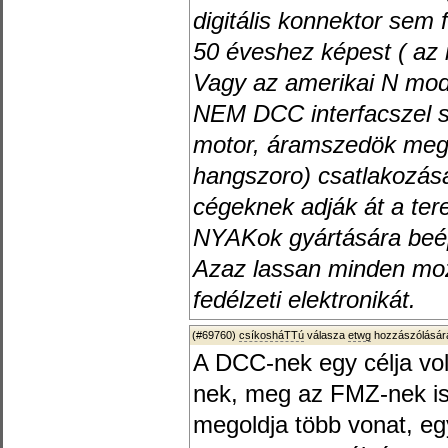
digitális konnektor sem f
50 éveshez képest ( az i
Vagy az amerikai N mod
NEM DCC interfacszel 
motor, áramszedök meg a
hangszoro) csatlakozása
cégeknek adják át a tere
NYAKok gyártására beép
Azaz lassan minden moz
fedélzeti elektronikát.
(#69760)
csíkosháTTú
válasza
etwg
hozzászólására
A DCC-nek egy célja vo
nek, meg az FMZ-nek is
megoldja több vonat, eg