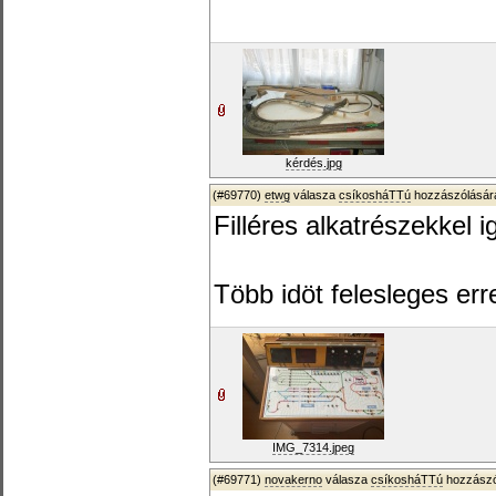
kérdés.jpg
(#69770)
etwg
válasza
csíkosháTTú
hozzászólására
Filléres alkatrészekkel i
Több idöt felesleges err
IMG_7314.jpeg
(#69771)
novakerno
válasza
csíkosháTTú
hozzászó