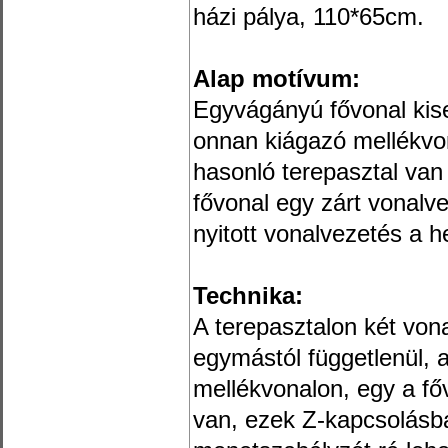
házi pálya, 110*65cm.
Alap motívum:
Egyvágányú fővonal kis
onnan kiágazó mellékvona
hasonló terepasztal van
fővonal egy zárt vonalv
nyitott vonalvezetés a h
Technika:
A terepasztalon két von
egymástól függetlenül, 
mellékvonalon, egy a f
van, ezek Z-kapcsolásb