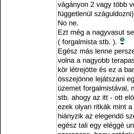
vágányon 2 vagy több vo
függetlenül száguldozni
No ne.
Ezt még a nagyvasut sem
( forgalmista stb. ).
Egész más lenne persze a
volna a nagyobb terapas
kör létrejötte és ez a b
összejönne lejátszani e
üzemet forgalmistával,
stb. ahogy az itt - ott e
ezek olyan ritkák mint a 
hiányzik az elegendö s
egész tali egy eléggé u