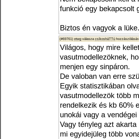
funkció egy bekapcsolt 
Biztos én vagyok a lüke.
(#69761)
etwg
válasza
csíkosháTTú
hozzászólására
Világos, hogy mire kellet
vasutmodellezöknek, ho
menjen egy sinpáron.
De valoban van erre sz
Egyik statisztikában ol
vasutmodellezök több mi
rendelkezik és kb 60% 
unokái vagy a vendégei
Vagy tényleg azt akarta
mi egyidejüleg több von