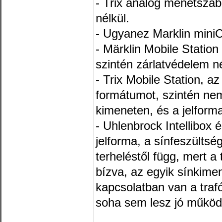
- Trix analóg menetszab
nélkül.
- Ugyanez Marklin miniCl
- Märklin Mobile Station
szintén zárlatvédelem né
- Trix Mobile Station, a
formátumot, szintén nem
kimeneten, és a jelforma
- Uhlenbrock Intellibox 
jelforma, a sínfeszültség 
terheléstől függ, mert a
bízva, az egyik sínkimen
kapcsolatban van a traf
soha sem lesz jó működ