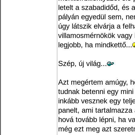
letelt a szabadidőd, és 
pályán egyedül sem, ne
úgy látszik elvárja a fel
villamosmérnökök vagy 
legjobb, ha mindkettő...
Szép, új világ...
Azt megértem amúgy, h
tudnak betenni egy mini
inkább vesznek egy telj
panelt, ami tartalmazza 
hová tovább lépni, ha v
még ezt meg azt szeretn