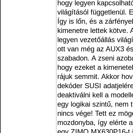
hogy legyen kapcsolhat
világításól függetlenül.
Így is lőn, és a zárfén
kimenetre lettek kötve. 
legyen vezetőállás világ
ott van még az AUX3 és 
szabadon. A zseni azoba
hogy ezeket a kimenete
rájuk semmit. Akkor hova
dekóder SUSI adatjelére
deaktiválni kell a model
egy logikai szintű, nem 
nincs vége! Tett ez mögé
mozdonyba, így elérte a
egy ZIMO MX630P16-t is