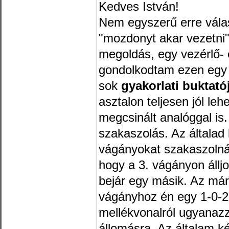
Kedves István!
Nem egyszerű erre válas
"mozdonyt akar vezetni
megoldás, egy vezérlő- 
gondolkodtam ezen egy i
sok
gyakorlati buktató
asztalon teljesen jól le
megcsinált analóggal is
szakaszolás. Az általad
vágányokat szakaszoln
hogy a 3. vágányon állj
bejár egy másik. Az már
vágányhoz én egy 1-0-2 
mellékvonalról ugyanazza
állomásra. Az általam ké