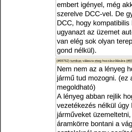
embert igényel, még akk
szerelve DCC-vel. De gyak
DCC, hogy kompatibilis le
ugyanazt az üzemet auto
van elég sok olyan tere
gond nélkül).
(#69762)
tumikas
válasza
etwg
hozzászólására (
#6
Nem nem az a lényeg ho
jármű tud mozogni. (ez a
megoldható)
A lényeg abban rejlik h
vezetékezés nélkül úgy 
járműveket üzemeltetni, 
áramkörre bontani a vág