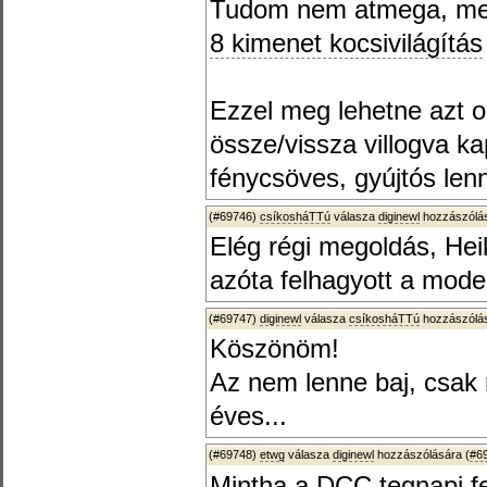
Tudom nem atmega, meg
8 kimenet kocsivilágítás
Ezzel meg lehetne azt o
össze/vissza villogva ka
fénycsöves, gyújtós lenn
(#69746)
csíkosháTTú
válasza
diginewl
hozzászólás
Elég régi megoldás, Hei
azóta felhagyott a mode
(#69747)
diginewl
válasza
csíkosháTTú
hozzászólás
Köszönöm!
Az nem lenne baj, csak
éves...
(#69748)
etwg
válasza
diginewl
hozzászólására (
#6
Mintha a DCC tegnapi fej