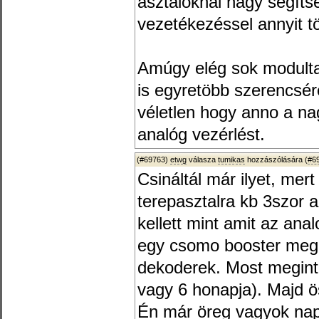
asztaloknál nagy segíts
vezetékezéssel annyit tö
Amúgy elég sok modultalá
is egyretöbb szerencsé
véletlen hogy anno a n
analóg vezérlést.
(#69763)
etwg
válasza
tumikas
hozzászólására (
#6
Csináltál már ilyet, mer
terepasztalra kb 3szor a
kellett mint amit az ana
egy csomo booster meg m
dekoderek. Most megint 
vagy 6 honapja). Majd ö
Én már öreg vagyok napo