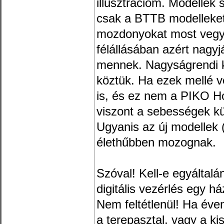
illusztrációm. Modelle
csak a BTTB modelleket 
mozdonyokat most vegyük
félállásában azért nagy
mennek. Nagyságrendi k
köztük. Ha ezek mellé
is, és ez nem a PIKO Ho
viszont a sebességek k
Ugyanis az új modellek 
élethűbben mozognak.
Szóval! Kell-e egyáltal
digitális vezérlés egy há
Nem feltétlenül! Ha éve
a terepasztal, vagy a k