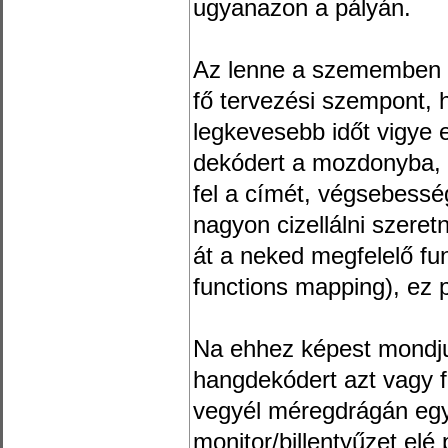
ugyanazon a pályán.
Az lenne a szememben a
fő tervezési szempont, h
legkevesebb időt vigye el
dekódert a mozdonyba, 
fel a címét, végsebesség
nagyon cizellálni szeret
át a neked megfelelő 
functions mapping), ez p
Na ehhez képest mondju
hangdekódert azt vagy f
vegyél méregdrágán egy i
monitor/billentyűzet elé