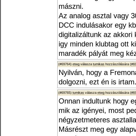
mászni.
Az analog asztal vagy 3
DCC indulásakor egy kb
digitalizáltunk az akko
igy minden klubtag ott ki
maradék pályát meg kézze
(#69764)
etwg
válasza
tumikas
hozzászólására (
#6
Nyilván, hogy a Fremon
dolgozni, ezt én is irta
(#69765)
tumikas
válasza
etwg
hozzászólására (
#6
Onnan indultunk hogy eg
mik az igényei, most pe
négyzetmeteres asztalla
Másrészt meg egy alapve