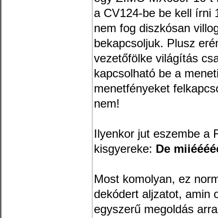
a CV124-be be kell írni 
nem fog diszkósan villo
bekapcsoljuk. Plusz eré
vezetőfölke világítás c
kapcsolható be a menet
menetfényeket felkapcsol
nem!
Ilyenkor jut eszembe a F
kisgyereke:
De miiéééé
Most komolyan, ez norm
dekódert aljzatot, amin 
egyszerű megoldás arra,