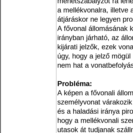
menetszabályzót rá lehe
a mellékvonalra, illetve
átjáráskor ne legyen pr
A fővonal állomásának 
irányban járható, az ál
kijárati jelzők, ezek vo
úgy, hogy a jelző mögül
nem hat a vonatbefolyás
Probléma:
A képen a fővonali állo
személyvonat várakozik a 
és a haladási iránya piros
hogy a mellékvonali sz
utasok át tudjanak száll