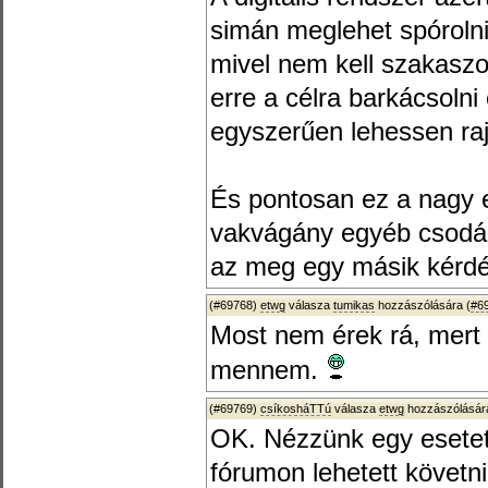
simán meglehet spórolni
mivel nem kell szakaszo
erre a célra barkácsolni
egyszerűen lehessen rajt
És pontosan ez a nagy 
vakvágány egyéb csodák
az meg egy másik kérdé
(#69768)
etwg
válasza
tumikas
hozzászólására (
#6
Most nem érek rá, mert 
mennem.
(#69769)
csíkosháTTú
válasza
etwg
hozzászólására
OK. Nézzünk egy esetet
fórumon lehetett követni