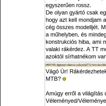
egyszerűen rossz.
De olyan gyártó csak eg
hogy azt kell mondjam a
cég összes modelljét. 
a műhelyben, és mindeg
konstrukciós hiba, ami m
valaki rákérdez. A TT mo
azoktól sírhatnékom van
(#69745)
diginewl
válasza
csíkosháTTú
hozzászólás
Vágó Úr! Rákérdezhete
MTB?
Amúgy erről a világítás 
Véleményed/Véleménye