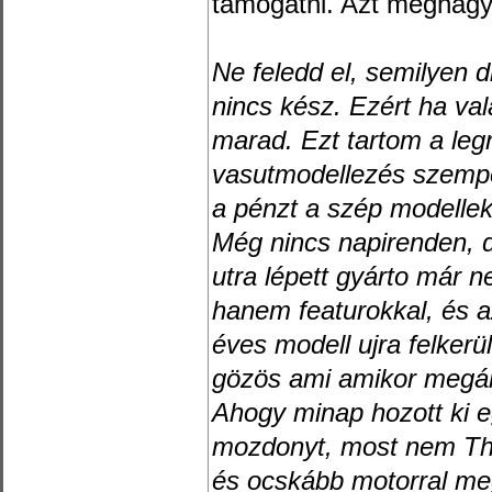
támogatni. Azt meghagy
Ne feledd el, semilyen 
nincs kész. Ezért ha val
marad. Ezt tartom a le
vasutmodellezés szempon
a pénzt a szép modellekt
Még nincs napirenden, d
utra lépett gyárto már 
hanem featurokkal, és a
éves modell ujra felkerü
gözös ami amikor megáll
Ahogy minap hozott ki e
mozdonyt, most nem Tho
és ocskább motorral me