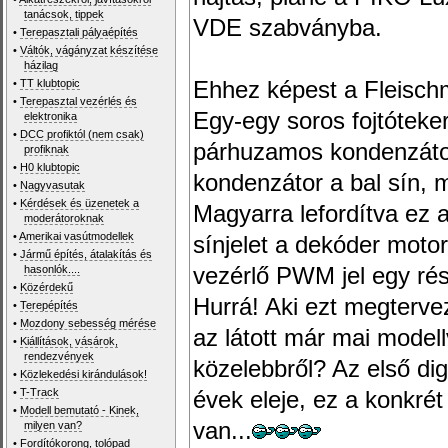
tanácsok, tippek
VDE szabványba.
•
Terepasztali pályaépítés
•
Váltók, vágányzat készítése
házilag
•
TT klubtopic
Ehhez képest a Fleisc
•
Terepasztal vezérlés és
Egy-egy soros fojtóteke
elektronika
•
DCC profiktól (nem csak)
párhuzamos kondenzátor
profiknak
•
H0 klubtopic
kondenzátor a bal sín, 
•
Nagyvasutak
•
Kérdések és üzenetek a
Magyarra lefordítva ez 
moderátoroknak
•
Amerikai vasútmodellek
sínjelet a dekóder motor
•
Jármű építés, átalakítás és
hasonlók....
vezérlő PWM jel egy rés
•
Közérdekű
Hurrá! Aki ezt megtervez
•
Terepépítés
•
Mozdony sebesség mérése
az látott már mai model
•
Kiállítások, vásárok,
rendezvények
közelebbről? Az első dig
•
Közlekedési kirándulások!
•
T-Track
évek eleje, ez a konkrét
•
Modell bemutató - Kinek,
van...
milyen van?
•
Fordítókorong, tolópad