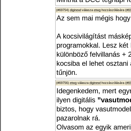
(#69754)
diginewl
válasza
etwg
hozzászólására (
#6
Az sem mai mégis hogy
A kocsivilágítást máské
programokkal. Lesz két k
különböző felvillanás + 
kocsiba el lehet osztan
tűnjön.
(#69756)
etwg
válasza
diginewl
hozzászólására (
#6
Idegenkedem, mert egyr
ilyen digitális
”vasutmo
biztos, hogy vasutmodel
pazarolnak rá.
Olvasom az egyik amerik