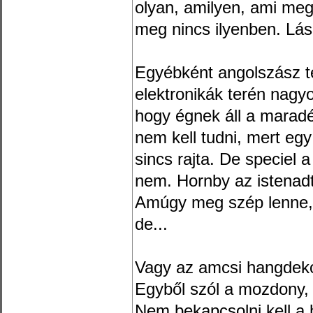
olyan, amilyen, ami meg 
meg nincs ilyenben. Lás
Egyébként angolszász te
elektronikák terén nagy
hogy égnek áll a marad
nem kell tudni, mert eg
sincs rajta. De speciel a
nem. Hornby az istenadta
Amúgy meg szép lenne, m
de...
Vagy az amcsi hangdekó
Egyből szól a mozdony, 
Nem bekapcsolni kell a