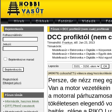
Bejelentkezés
Fórum
»
DCC profiktól (nem csak) profiknak
Felhasználónév:
DCC profiktól (nem c
Témaindító:
Frankye
, idő: Jan 23, 2013
Jelszó:
Témakörök:
Modellvasút
»
Elektronika
»
Digitális
»
Központok
Modellvasút
»
Elektronika
»
Digitális
»
Egyéb dek
Modellvasút
»
Elektronika
»
Digitális
»
Kézi egys
Bejelentkezve marad
Lapozás
(#69679)
csíkosháTTú
válasza
etwg
hozzászólására
Persze, de nézz meg eg
Regisztráció
Elfelejtett jelszó
Van a motor vezetékein 
a motorral párhuzamosa
Fórum témák
•
Információk, hasznos linkek
tökéletesen elegendő vo
•
[OFF] Pihenő vasutasok
hajtás, pláne a PIKO Lu
•
Alkatrészekről, javításokról