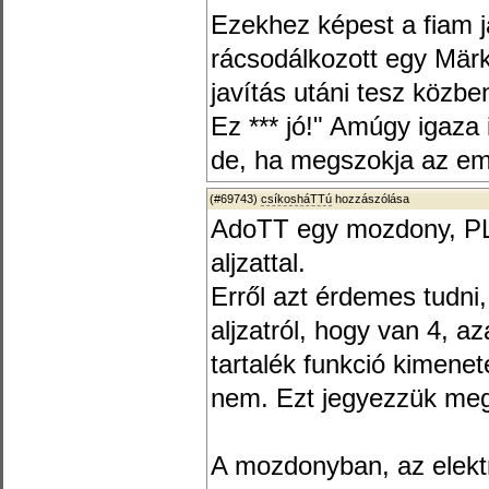
Ezekhez képest a fiam 
rácsodálkozott egy Märk
javítás utáni tesz közbe
Ez *** jó!" Amúgy igaza i
de, ha megszokja az emb
(#69743)
csíkosháTTú
hozzászólása
AdoTT egy mozdony, PL
aljzattal.
Erről azt érdemes tudn
aljzatról, hogy van 4, a
tartalék funkció kimene
nem. Ezt jegyezzük meg,
A mozdonyban, az elektro