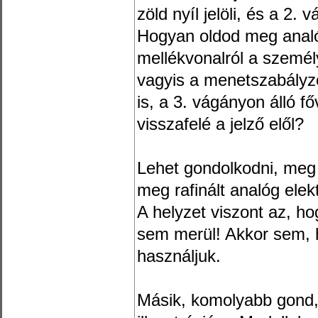
zöld nyíl jelöli, és a 2. 
Hogyan oldod meg anal
mellékvonalról a személ
vagyis a menetszabályzój
is, a 3. vágányon álló fő
visszafelé a jelző elől?
Lehet gondolkodni, meg 
meg rafinált analóg elek
A helyzet viszont az, h
sem merül! Akkor sem, 
használjuk.
Másik, komolyabb gond,