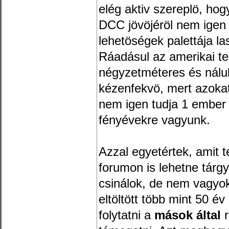
elég aktiv szereplö, ho
DCC jövöjéröl nem igen 
lehetöségek palettája l
Ráadásul az amerikai t
négyzetméteres és nálu
kézenfekvö, mert azokat
nem igen tudja 1 ember 
fényévekre vagyunk.
Azzal egyetértek, amit t
forumon is lehetne tárgya
csinálok, de nem vagyok 
eltöltött több mint 50 
folytatni a
mások által