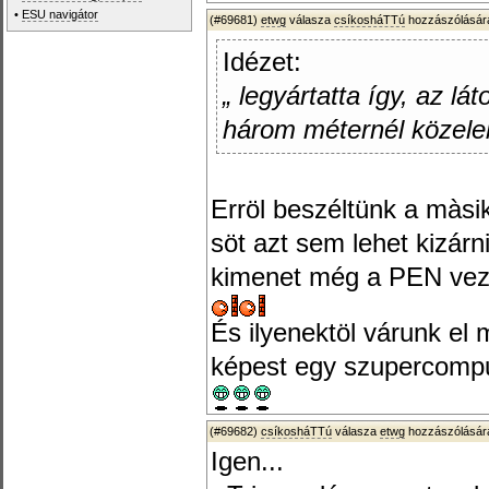
•
ESU navigátor
(#69681)
etwg
válasza
csíkosháTTú
hozzászólására
Idézet:
„ legyártatta így, az lá
három méternél közele
Erröl beszéltünk a màsik
söt azt sem lehet kizárni
kimenet még a PEN vezet
És ilyenektöl várunk e
képest egy szupercomp
(#69682)
csíkosháTTú
válasza
etwg
hozzászólására
Igen...