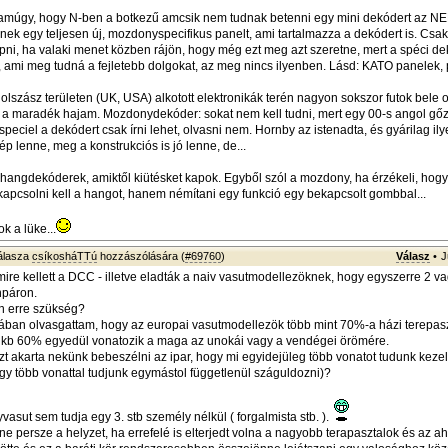
amúgy, hogy N-ben a botkezű amcsik nem tudnak betenni egy mini dekódert az NE
nek egy teljesen új, mozdonyspecifikus panelt, ami tartalmazza a dekódert is. Csak
pni, ha valaki menet közben rájön, hogy még ezt meg azt szeretne, mert a spéci de
, ami meg tudná a fejletebb dolgokat, az meg nincs ilyenben. Lásd: KATO panelek, 
lszász területen (UK, USA) alkotott elektronikák terén nagyon sokszor futok bele 
 a maradék hajam. Mozdonydekóder: sokat nem kell tudni, mert egy 00-s angol g
 speciel a dekódert csak írni lehet, olvasni nem. Hornby az istenadta, és gyárilag il
 lenne, meg a konstrukciós is jó lenne, de...
hangdekóderek, amiktől kiütésket kapok. Egyből szól a mozdony, ha érzékeli, ho
kapcsolni kell a hangot, hanem némítani egy funkció egy bekapcsolt gombbal...
k a lüke...
álasza
csíkosháTTú
hozzászólására (
#69760
)
Válasz
•
J
mire kellett a DCC - illetve eladták a naiv vasutmodellezöknek, hogy egyszerre 2 v
npáron.
n erre szükség?
ikában olvasgattam, hogy az europai vasutmodellezök több mint 70%-a házi terepasz
s kb 60% egyedül vonatozik a maga az unokái vagy a vendégei örömére.
zt akarta nekünk bebeszélni az ipar, hogy mi egyidejüleg több vonatot tudunk kezel
y több vonattal tudjunk egymástol függetlenül száguldozni)?
asut sem tudja egy 3. stb személy nélkül ( forgalmista stb. ).
e persze a helyzet, ha errefelé is elterjedt volna a nagyobb terapasztalok és az a