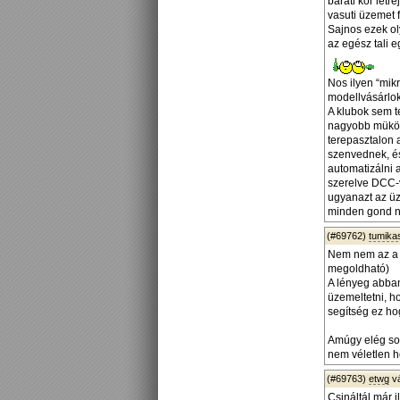
baráti kör lét
vasuti üzemet f
Sajnos ezek ol
az egész tali 
Nos ilyen “mikr
modellvásárlokk
A klubok sem t
nagyobb müködö
terepasztalon 
szenvednek, és
automatizálni 
szerelve DCC-ve
ugyanazt az üz
minden gond né
(#69762)
tumika
Nem nem az a l
megoldható)
A lényeg abban
üzemeltetni, h
segítség ez ho
Amúgy elég sok
nem véletlen h
(#69763)
etwg
v
Csináltál már i