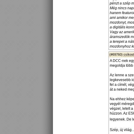
pénzt a szép m
Még nincs napi
hanem featurok
ami amikor meg
mozdonyt, most
a digitális kon
Vagy az ameri
áramszedök meg
a terepet a ná
mozdonyhoz kül
(#69760)
csíko
A DCC-nek egy 
megoldja több 
Az lenne a sze
legkevesebb id
fel a címét, vé
át a neked meg
Na ehhez képes
vegyél méregdr
végzel, letelt
húzzon. Az ESU
legyenek. De l
Szép, új világ..