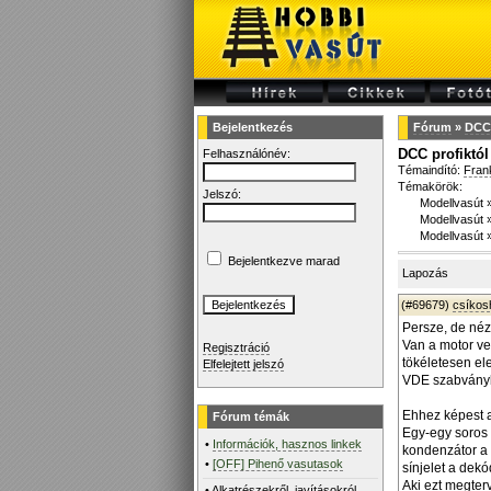
Bejelentkezés
Fórum
»
DCC 
DCC profiktól
Felhasználónév:
Témaindító:
Fran
Témakörök:
Jelszó:
Modellvasút
Modellvasút
Modellvasút
Bejelentkezve marad
Lapozás
(#69679)
csíko
Persze, de néz
Van a motor ve
Regisztráció
tökéletesen el
Elfelejtett jelszó
VDE szabvány
Ehhez képest 
Fórum témák
Egy-egy soros 
•
Információk, hasznos linkek
kondenzátor a 
•
[OFF] Pihenő vasutasok
sínjelet a dekó
Aki ezt megterv
•
Alkatrészekről, javításokról