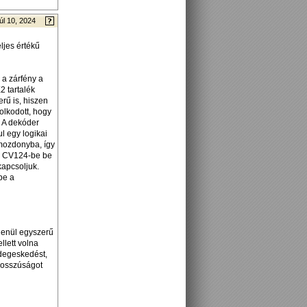
úl 10, 2024
ljes értékű
 a zárfény a
2 tartalék
erű is, hiszen
olkodott, hogy
? A dekóder
l egy logikai
 mozdonyba, így
 a CV124-be be
kapcsoljuk.
be a
elenül egyszerű
llett volna
idegeskedést,
 bosszúságot