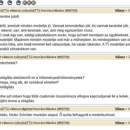
sháTTú
válasza
csíkosháTTú
hozzászólására (
#69743
)
Válasz
•
J
embe jutott.
ártó, amelyik minden modellje jó. Vannak kimondottan jók, és vannak kevésbé jók,
ól sikerül, van, ami kevésbé, van, ami meg egyszerűen rossz.
ó csak egy van, eddigi pályafutásom során, hogy azt kell mondjam az ügyfeleknek,
odelljét. Majdnem minden modellje volt már a műhelyben, és mindegyikben van ol
ciós hiba, ami miatt nemmel kell válaszoljak, ha valaki rákérdez. A TT modelljei az
azoktól sírhatnékom van.
l
válasza
csíkosháTTú
hozzászólására (
#69744
)
Válasz
•
J
rdezhetek?
 világítás dekóderről mi a Véleményed/Véleményetek?
ega, meg stb, de szódával elmehet?
világítás
tne azt oldani hogy több csatornán össze/vissza villogva kapcsoljanak fel a ledek,
jtós lenne a világítás.
sháTTú
válasza
diginewl
hozzászólására (
#69745
)
Válasz
•
J
ldás, Heiko Schröter munkáin alapul. Ő azóta felhagyott a modellezéssel.
l
válasza
csíkosháTTú
hozzászólására (
#69746
)
Válasz
•
J