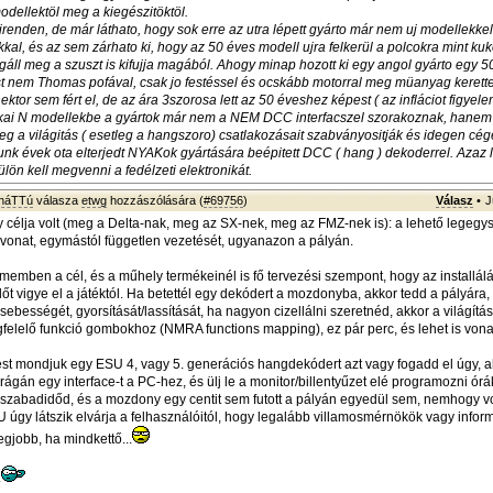
odellektöl meg a kiegészitöktöl.
renden, de már láthato, hogy sok erre az utra lépett gyárto már nem uj modellekkel
kal, és az sem zárhato ki, hogy az 50 éves modell ujra felkerül a polcokra mint ku
áll meg a szuszt is kifujja magából. Ahogy minap hozott ki egy angol gyárto egy 5
 nem Thomas pofával, csak jo festéssel és ocskább motorral meg müanyag kerett
nektor sem fért el, de az ára 3szorosa lett az 50 éveshez képest ( az infláciot figyel
kai N modellekbe a gyártok már nem a NEM DCC interfacszel szorakoznak, hanem 
 a világitás ( esetleg a hangszoro) csatlakozásait szabványositják és idegen cég
lunk évek ota elterjedt NYAKok gyártására beépitett DCC ( hang ) dekoderrel. Azaz
ön kell megvenni a fedélzeti elektronikát.
sháTTú
válasza
etwg
hozzászólására (
#69756
)
Válasz
•
J
célja volt (meg a Delta-nak, meg az SX-nek, meg az FMZ-nek is): a lehető legeg
vonat, egymástól független vezetését, ugyanazon a pályán.
memben a cél, és a műhely termékeinél is fő tervezési szempont, hogy az installál
őt vigye el a játéktól. Ha betettél egy dekódert a mozdonyba, akkor tedd a pályára
gsebességét, gyorsítását/lassítását, ha nagyon cizellálni szeretnéd, akkor a világít
felelő funkció gombokhoz (NMRA functions mapping), ez pár perc, és lehet is vona
t mondjuk egy ESU 4, vagy 5. generációs hangdekódert azt vagy fogadd el úgy, 
ágán egy interface-t a PC-hez, és ülj le a monitor/billentyűzet elé programozni órá
 a szabadidőd, és a mozdony egy centit sem futott a pályán egyedül sem, nemhogy vo
 úgy látszik elvárja a felhasználóitól, hogy legalább villamosmérnökök vagy infor
egjobb, ha mindkettő...
.