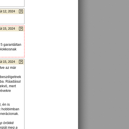
úl 12, 2024
úl 15, 2024
 5 garantáltan
 blokkosnak
úl 15, 2024
letve az már
 beszélgetnek
mba. Ráadásul
ekvö, mert
yévekre
, én is
enc hobbimban
enerácionak.
ép örökké
rgiát meg a