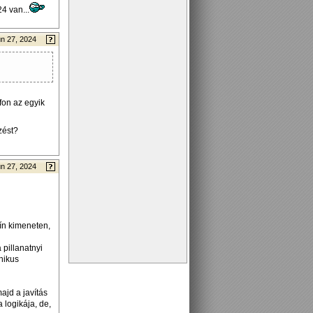
4 van...
n 27, 2024
afon az egyik
zést?
n 27, 2024
sín kimeneten,
 pillanatnyi
anikus
ajd a javítás
a logikája, de,