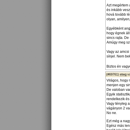
Azt megértem 
és inkább vesz
hová tovább lé
olyan, amilyen
Egyébként ango
hogy égnek áll
sincs rajta. De
Amúgy meg szép
Vagy az amcsi 
sínjel. Nem be
Biztos én vagyo
(#69761)
etwg
v
Világos, hogy 
menjen egy si
De valoban va
Egyik statiszt
rendelkezik é
Vagy tényleg a
vágányon 2 vag
No ne.
Ezt még a nagyv
Egész más lenn