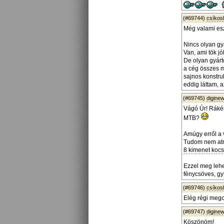
(#69744)
csíko
Még valami esz
Nincs olyan gy
Van, ami tök j
De olyan gyárt
a cég összes m
sajnos konstruk
eddig láttam, 
(#69745)
diginew
Vágó Úr! Ráké
MTB?
Amúgy erről a
Tudom nem atm
8 kimenet kocsi
Ezzel meg lehe
fénycsöves, gyú
(#69746)
csíko
Elég régi mego
(#69747)
diginew
Köszönöm!