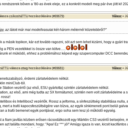
is rendszerek bőven a '80-as évek eleje, ez a konkrét modell meg pár éve jött ki! 202
álasza
csíkosháTTú
hozzászólására (
#69679
)
Válasz
•
Jú
 így, az látott már mai modellvasutat két-három méternél közelebbről?”
k a màsik topikon, kár ezt tovább ragozni, söt azt sem lehet kizárni, hogy a gyári tr
g a PEN vezetékkel is össze van kötve......
 várunk el müködö, ehhez a problémához képest egy szupercomputer DCC berende
sháTTú
válasza
etwg
hozzászólására (
#69681
)
Válasz
•
Jú
menetszabályzó, érdemi zárlatvédelem nélkül.
lin miniClub-tól.
e Station vezérlő (az első, ESU gyártotta) szintén zárlatvédelem nélkül.
Station, az első, ami még tudta az SX formátumot, szintén nem volt zárlatvédelme a 
s rossz!
tellibox és Intellibox2 vezérlők. Rossz a jelforma, a sínfeszültség stabilitása nulla, a
g, mert a trafó kapocsfeszültségére van bízva, az egyik sínkimeneti pont belül galv
an a trafó bemenet egyik pontjával, ergo soha sem lesz jó működő egység.
 a fiam javítás közben erősen rácsodálkozott egy Märklin CS3 vezérlő belsejére, m
en azt találta mondani, hogy: "Apa! Ez *** jó!" Amúgy igaza is van, kicsit kacifántos 