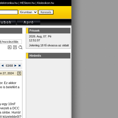
elektronika.hu
|
HEStore.hu
|
Kislexikon.hu
Frissek
2026. Aug, 07. Pé
12:51:07
j hozzászólás
Jelenleg 18 fő olvassa az oldalt
Hirdetés
63/68
n 27, 2024
r. Ez akkor
 is belefért a
gy-egy 10nF
bevezeti a DCC
a sínbe. Hurrá!
nél közelebbről?