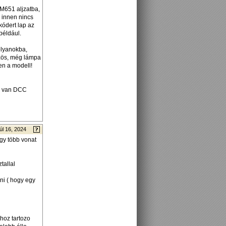
M651 aljzatba,
 innen nincs
kódert lap az
például.
olyanokba,
őzös, még lámpa
yen a modell!
gy van DCC
úl 16, 2024
agy több vonat
tallal
ni ( hogy egy
hhoz tartozo