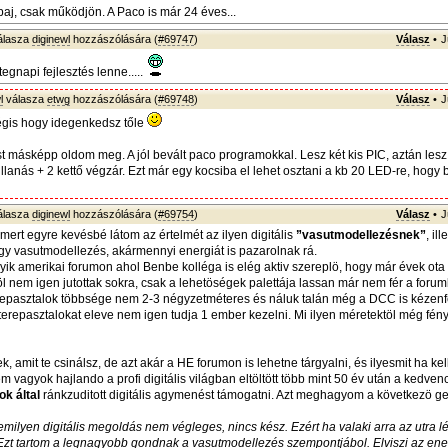
aj, csak működjön. A Paco is már 24 éves...
álasza
diginewl
hozzászólására (
#69747
)
Válasz
•
J
egnapi fejlesztés lenne.....
l
válasza
etwg
hozzászólására (
#69748
)
Válasz
•
J
gis hogy idegenkedsz tőle
ást másképp oldom meg. A jól bevált paco programokkal. Lesz két kis PIC, aztán lesz
illanás + 2 kettő végzár. Ezt már egy kocsiba el lehet osztani a kb 20 LED-re, hogy
álasza
diginewl
hozzászólására (
#69754
)
Válasz
•
J
ert egyre kevésbé látom az értelmét az ilyen digitális
”vasutmodellezésnek”
, il
gy vasutmodellezés, akármennyi energiát is pazarolnak rá.
ik amerikai forumon ahol Benbe kolléga is elég aktiv szereplö, hogy már évek ota
l nem igen jutottak sokra, csak a lehetöségek palettája lassan már nem fér a foru
repasztalok többsége nem 2-3 négyzetméteres és náluk talán még a DCC is kézenf
terepasztalokat eleve nem igen tudja 1 ember kezelni. Mi ilyen méretektöl még fén
k, amit te csinálsz, de azt akár a HE forumon is lehetne tárgyalni, és ilyesmit ha kell
em vagyok hajlando a profi digitális világban eltöltött több mint 50 év után a kedv
k által
ránkzuditott digitális agymenést támogatni. Azt meghagyom a következö g
emilyen digitális megoldás nem végleges, nincs kész. Ezért ha valaki arra az utra l
Ezt tartom a legnagyobb gondnak a vasutmodellezés szempontjábol. Elviszi az ene