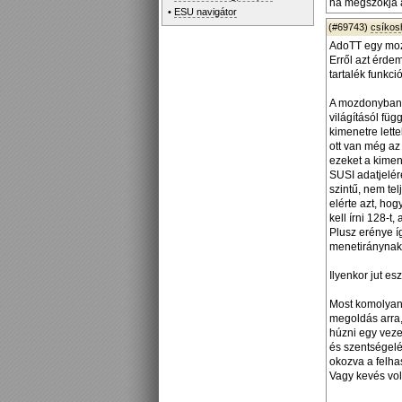
ha megszokja a
•
ESU navigátor
(#69743)
csíko
AdoTT egy moz
Erről azt érde
tartalék funkc
A mozdonyban, 
világításól fü
kimenetre lette
ott van még az
ezeket a kimen
SUSI adatjelére
szintű, nem te
elérte azt, ho
kell írni 128-t
Plusz erénye í
menetiránynak 
Ilyenkor jut e
Most komolyan,
megoldás arra,
húzni egy veze
és szentségelé
okozva a felha
Vagy kevés vol