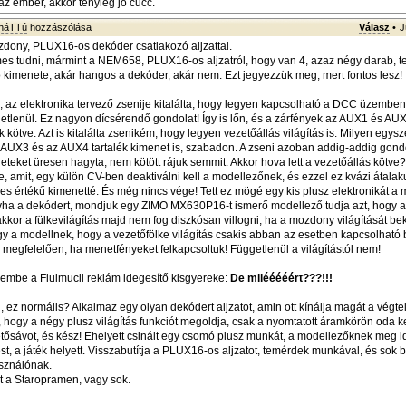
z ember, akkor tényleg jó cucc.
sháTTú
hozzászólása
Válasz
•
J
dony, PLUX16-os dekóder csatlakozó aljzattal.
mes tudni, mármint a NEM658, PLUX16-os aljzatról, hogy van 4, azaz négy darab, te
ió kimenete, akár hangos a dekóder, akár nem. Ezt jegyezzük meg, mert fontos lesz!
az elektronika tervező zsenije kitalálta, hogy legyen kapcsolható a DCC üzemben
ggetlenül. Ez nagyon dícsérendő gondolat! Így is lőn, és a zárfények az AUX1 és AUX
k kötve. Azt is kitalálta zsenikém, hogy legyen vezetőállás világítás is. Milyen egysz
 AUX3 és az AUX4 tartalék kimenet is, szabadon. A zseni azoban addig-addig gond
eteket üresen hagyta, nem kötött rájuk semmit. Akkor hova lett a vezetőállás kötve
, amit, egy külön CV-ben deaktiválni kell a modellezőnek, és ezzel ez kvázi átalaku
ljes értékű kimenetté. És még nincs vége! Tett ez mögé egy kis plusz elektronikát a
gyha a dekódert, mondjuk egy ZIMO MX630P16-t ismerő modellező tudja azt, hogy
, akkor a fülkevilágítás majd nem fog diszkósan villogni, ha a mozdony világítását be
gy a modellnek, hogy a vezetőfölke világítás csakis abban az esetben kapcsolható 
megfelelően, ha menetfényeket felkapcsoltuk! Függetlenül a világítástól nem!
szembe a Fluimucil reklám idegesítő kisgyereke:
De miiééééért???!!!
 ez normális? Alkalmaz egy olyan dekódert aljzatot, amin ott kínálja magát a végt
 hogy a négy plusz világítás funkciót megoldja, csak a nyomtatott áramkörön oda ke
tősávot, és kész! Ehelyett csinált egy csomó plusz munkát, a modellezőknek meg 
st, a játék helyett. Visszabutítja a PLUX16-os aljzatot, temérdek munkával, és sok
sználónak.
t a Staropramen, vagy sok.