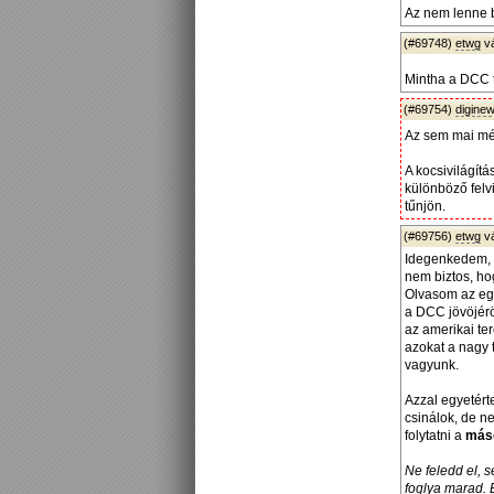
Az nem lenne b
(#69748)
etwg
v
Mintha a DCC t
(#69754)
diginew
Az sem mai mé
A kocsivilágít
különböző felv
tűnjön.
(#69756)
etwg
v
Idegenkedem, m
nem biztos, ho
Olvasom az egy
a DCC jövöjérö
az amerikai te
azokat a nagy 
vagyunk.
Azzal egyetérte
csinálok, de n
folytatni a
máso
Ne feledd el, s
foglya marad. 