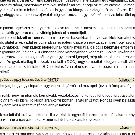
rejötte és ez a baráti kör rendszeresebben összejönne lejátszani egy valosághoz köz
orgalmistával, mozdonyvezetökkel, málhással stb. ahogy az itt - ott elöfordul a modu
yan ritkák mint a fehér hollo és ott is gyakran hiányzik az elegendö személyzet. R
egy eléggé unalmas összejövetel még szerencse, hogy esténként össze lehet ülni eg
o piacra” fejlesztettek egy nem tul olcso rendszert s most ezt akarják megfizettetni 
al, akik gyakran csak a vitrinig jutnak el a modelljeikkel.
erjedtek el tulzottan, nem is tudom, hogy kis hazánkban hány olyan klub van ahol 
 stabil terepasztal és ott rendszeresebben összejön egy tucat ember, hogy szor
a vonatokkal. Ilyen klubok elöfordulnak tölünk nyugatra, de ott is többnyire emberh
 gyakran örülnek ha 2-3 ember nekifog komolyabban vonatozni. Sokkal inkább nek
a terepasztalt ami megint többnyire egy embert igényel, még akkor is ha minden von
l. De gyakorlatilag itt is csak arra kell a DCC, hogy kompatibilis legyen a csili vili 
emet automatizálni lehet DCC nélkül is ( van elég sok olyan terepaszatal, ahol ez
lkül).
s
válasza
etwg
hozzászólására (
#69761
)
Válasz
•
J
ényeg hogy egy sínpáron egyszerre két jármű tud mozogni. (ez a jó öreg analóg te
 rejlik hogy mindenféle komolyabb vezetékezés nélkül úgy lehet egy terepasztalo
ogy nem kell kismillió külön áramkörre bontani a vágányzatot. Pont az ilyen kis asz
gy nem kell a vezetékezéssel annyit tökölni.
 modultalálkozó van itthon is, illetve klub is egyretöbb szerencsére, és akármenn
ogy anno a nagyöregek a Fremo-nál dobták az analóg vezérlést.
álasza
tumikas
hozzászólására (
#69762
)
Válasz
•
J
lyet, mert én már igen. Vagy 80 nm terepasztalra kb 3szor annyi kábel ( ráadásul drá