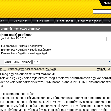
Hobbi
profiktól (nem csak) profiknak
 (nem csak) profiknak
kye
, idő: Jan 23, 2013
Ú
»
Elektronika
»
Digitális
»
Központok
»
Elektronika
»
Digitális
»
Egyéb dekóderek
»
Elektronika
»
Digitális
»
Kézi egységek
sháTTú
válasza
etwg
hozzászólására (
#69678
)
Válasz
•
Jú
z meg egy akkoriban született mozdonyt!
zetékein egy-egy soros fojtótekercs, meg a motorral párhuzamosan egy kondenzáto
egendő volt. A már akkor is létező PWM hajtás, pláne a PIKO Lux-Constant rendszere
ba.
a Fleischmann megoldása:
fojtótekercs a motor két vezetékén, egy párhuzamos kondenzátor a motorral, és e
bal sín, meg a motor két kapcsa között. Magyarra lefordítva ez a két kondenzátor 
der motort vezérlő H-hídjára, a motort vezérlő PWM jel egy részét meg küldi vissza 
ezte, jóváhagyta, legyártatta így, az látott már mai modellvasutat két-három méter