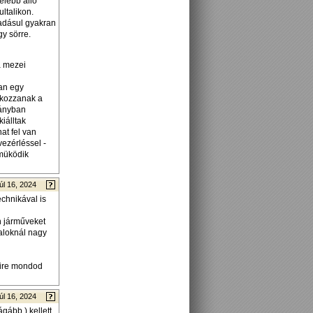
elebb állo
ltalikon.
áadásul gyakran
y sörre.
a mezei
van egy
akozzanak a
iányban
iálltak
at fel van
vezérléssel -
 müködik
úl 16, 2024
chnikával is
n járműveket
taloknál nagy
yire mondod
úl 16, 2024
gább ) kellett