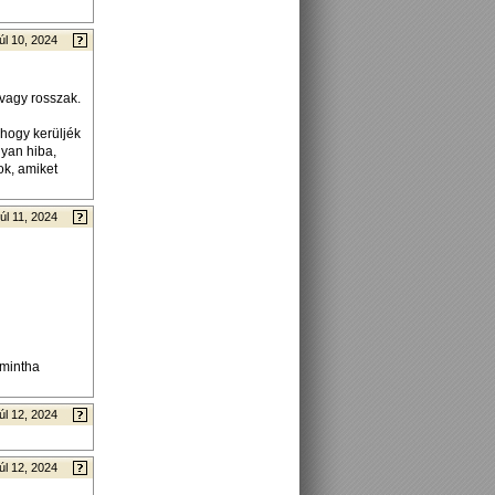
úl 10, 2024
 vagy rosszak.
 hogy kerüljék
yan hiba,
ok, amiket
úl 11, 2024
 mintha
úl 12, 2024
úl 12, 2024