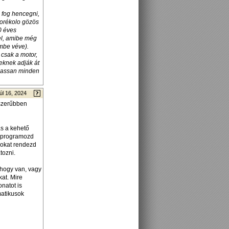
 fog hencegni,
korékolo gözös
0 éves
el, amibe még
embe véve).
csak a motor,
eknek adják át
 lassan minden
úl 16, 2024
yszerűbben
ás a kehető
, programozd
ásokat rendezd
tozni.
ahogy van, vagy
kat. Mire
natot is
matikusok