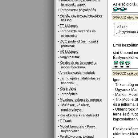
Az első digitál
tanácsok, tippek
•
Terepasztali pályaépítés
•
Váltók, vágányzat készítése
(#69681)
etwg
v
házilag
•
TT klubtopic
Idézet:
•
Terepasztal vezérlés és
„ legyártatta
elektronika
•
DCC profiktól (nem csak)
Erröl beszéltün
profiknak
•
H0 klubtopic
sini kimenet mé
•
Nagyvasutak
És ilyenektöl
•
Kérdések és üzenetek a
moderátoroknak
•
Amerikai vasútmodellek
(#69682)
csíko
•
Jármű építés, átalakítás és
Igen...
hasonlók....
- Trix analóg 
•
Közérdekű
- Ugyanez Mark
•
Terepépítés
- Märklin Mobil
- Trix Mobile 
•
Mozdony sebesség mérése
és a jelforma i
•
Kiállítások, vásárok,
- Uhlenbrock In
rendezvények
terheléstől füg
•
Közlekedési kirándulások!
kapcsolatban v
•
T-Track
•
Modell bemutató - Kinek,
Ezekhez képest
milyen van?
utáni tesz közb
•
Fordítókorong, tolópad