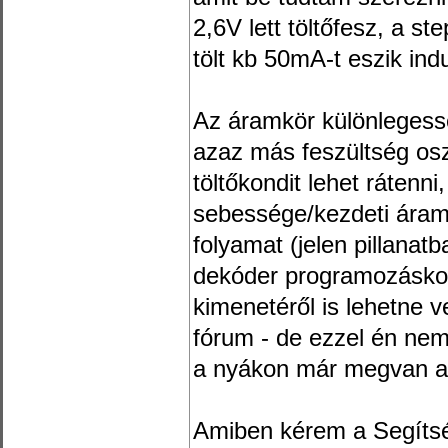
2,6V lett töltőfesz, a s
tölt kb 50mA-t eszik ind
Az áramkör különlegess
azaz más feszültség os
töltőkondit lehet rátenni,
sebessége/kezdeti áramfel
folyamat (jelen pillanat
dekóder programozáskor 
kimenetéről is lehetne ve
fórum - de ezzel én nem
a nyákon már megvan a 
Amiben kérem a Segítség