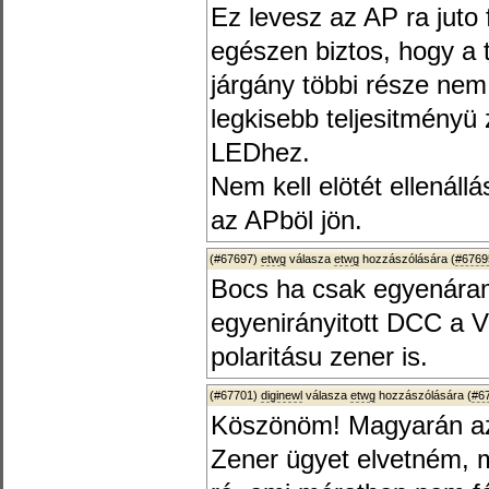
Ez levesz az AP ra juto 
egészen biztos, hogy a t
járgány többi része nem
legkisebb teljesitményü
LEDhez.
Nem kell elötét ellenál
az APböl jön.
(#67697)
etwg
válasza
etwg
hozzászólására (
#6769
Bocs ha csak egyenára
egyenirányitott DCC a V
polaritásu zener is.
(#67701)
diginewl
válasza
etwg
hozzászólására (
#6
Köszönöm! Magyarán az 
Zener ügyet elvetném, m