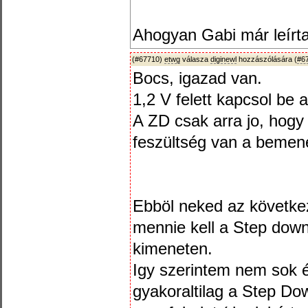
Ahogyan Gabi már leírta
(#67710)
etwg
válasza
diginewl
hozzászólására (
#6
Bocs, igazad van.
1,2 V felett kapcsol be 
A ZD csak arra jo, hogy
feszültség van a bemen
Ebböl neked az következ
mennie kell a Step dow
kimeneten.
Igy szerintem nem sok 
gyakoraltilag a Step Do