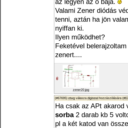
az legyen az ő baja.
Valami Zener diódás védé
tenni, aztán ha jön val
nyiffan ki.
Ilyen működhet?
Feketével belerajzolta
zenert....
zener20.jpg
(#67695)
etwg
válasza
diginewl
hozzászólására (
#6
Ha csak az APt akarod 
sorba
2 darab kb 5 volt
pl a két katod van össze