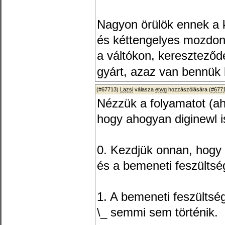
Nagyon örülök ennek a k
és kéttengelyes mozdon
a váltókon, keresztező
gyárt, azaz van bennük
(#67713)
Lazsi
válasza
etwg
hozzászólására (
#677
Nézzük a folyamatot (ah
hogy ahogyan diginewl is 
0. Kezdjük onnan, hogy 
és a bemeneti feszültsé
1. A bemeneti feszültség
\_ semmi sem történik.