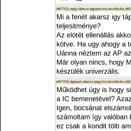
(#67702)
etwg
válasza
diginewl
hozzászólására (
#6
Mi a fenét akarsz igy tá
teljesitménye?
Az elötét ellenállás akk
kötve. Ha ugy ahogy a t
Uánna néztem az AP az a
Már olyan nincs, hogy Mä
készülék univerzális.
(#67703)
diginewl
válasza
etwg
hozzászólására (
#6
Működhet úgy is hogy s
a IC bemenetével? Azaz 
Igen, bocsánat elszámo
számoltam így valóban b
ez csak a kondit tölti 