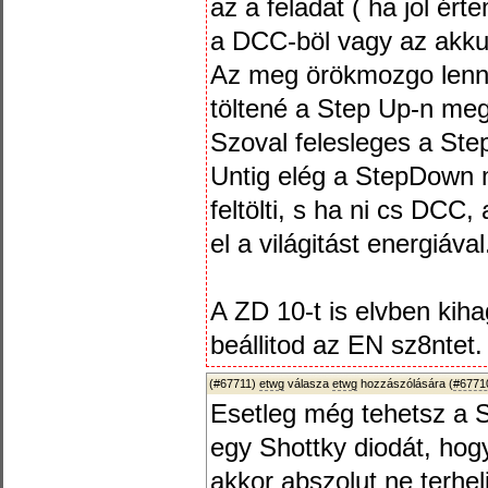
az a feladat ( ha jol ér
a DCC-böl vagy az akku
Az meg örökmozgo lenn
töltené a Step Up-n me
Szoval felesleges a Ste
Untig elég a StepDown
feltölti, s ha ni cs DCC, 
el a világitást energiával
A ZD 10-t is elvben kiha
beállitod az EN sz8ntet.
(#67711)
etwg
válasza
etwg
hozzászólására (
#6771
Esetleg még tehetsz a 
egy Shottky diodát, ho
akkor abszolut ne terhe