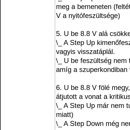
meg a bemeneten (feltét
V a nyitófeszültsége)
5. U be 8.8 V alá csökk
\_ A Step Up kimenőfes
vagyis visszatáplál.
\_ U be feszültség nem 
amíg a szuperkondiban 
6. U be 8.8 V fölé megy,
átjutott a vonat a kritik
\_ A Step Up már nem t
miatt)
\_ A Step Down még nem