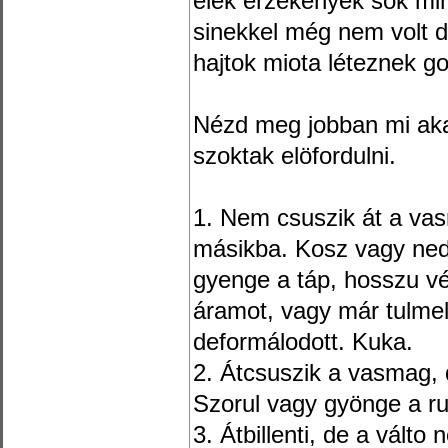
elék érzékenyek sok mi
sinekkel még nem volt 
hajtok miota léteznek g
Nézd meg jobban mi aka
szoktak elöfordulni.
1. Nem csuszik át a vas
másikba. Kosz vagy ned
gyenge a táp, hosszu v
áramot, vagy már tulmel
deformálodott. Kuka.
2. Átcsuszik a vasmag, d
Szorul vagy gyönge a r
3. Átbillenti, de a válto