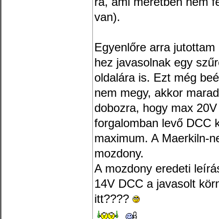
rá, ami méretben nem 
van).
Egyenlőre arra jutotta
hez javasolnak egy szűr
oldalára is. Ezt még be
nem megy, akkor marad 
dobozra, hogy max 20V
forgalomban levő DCC k
maximum. A Maerkiln-ne
mozdony.
A mozdony eredeti leír
14V DCC a javasolt körn
itt????