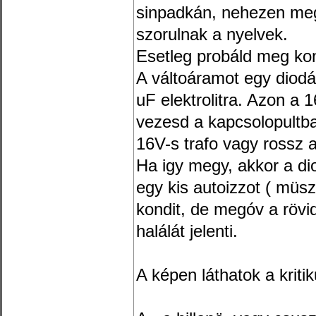
sinpadkán, nehezen meg
szorulnak a nyelvek.
Esetleg probáld meg ko
A váltoáramot egy diodá
uF elektrolitra. Azon a 
vezesd a kapcsolopultba
16V-s trafo vagy rossz 
Ha igy megy, akkor a di
egy kis autoizzot ( müszer
kondit, de megóv a rövi
halálát jelenti.
A képen láthatok a kriti