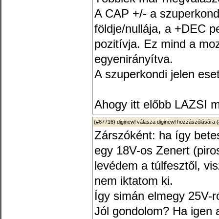
A CAP +/- a szuperkond
földje/nullája, a +DEC 
pozitívja. Ez mind a m
egyenirányítva.
A szuperkondi jelen ese
Ahogy itt előbb LAZSI mi
(#67716)
diginewl
válasza
diginewl
hozzászólására (
Zárszóként: ha így bete
egy 18V-os Zenert (piros
levédem a túlfesztől, vis
nem iktatom ki.
Így simán elmegy 25V-ró
Jól gondolom? Ha igen 