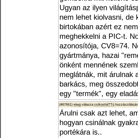
Ugyan az ilyen világítás
nem lehet kiolvasni, de
birtokában azért ez nem
meghekkelni a PIC-t. N
azonosítója, CV8=74. 
gyártmánya, hazai "rem
önként mennének szembe
meglátnák, mit árulnak 
barkács, meg összedobt
egy "termék", egy eladá
(#67661)
etwg
válasza
csíkosháTTú
hozzászólására
Árulni csak azt lehet, am
hogyan csinálnak gyakra
portékára is..