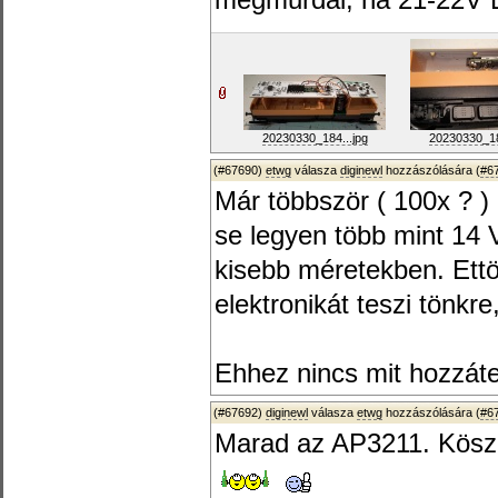
megmurdál, ha 21-22V DC
20230330_184...jpg
20230330_18
(#67690)
etwg
válasza
diginewl
hozzászólására (
#6
Már többször ( 100x ? )
se legyen több mint 14 
kisebb méretekben. Ett
elektronikát teszi tönkr
Ehhez nincs mit hozzáte
(#67692)
diginewl
válasza
etwg
hozzászólására (
#6
Marad az AP3211. Kös