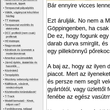
tanácsok, tippek
Bár ennyire vicces lenne
•
Terepasztali pályaépítés
•
Váltók, vágányzat készítése
házilag
Ezt árulják. No nem a M
•
TT klubtopic
•
Terepasztal vezérlés és
Göppingenben, ha csak e
elektronika
•
DCC profiktól (nem csak)
De ez, hogy fogunk egy 
profiknak
•
H0 klubtopic
darab durva smirglit, és
•
Nagyvasutak
egy pillekönnyű pőrekoc
•
Kérdések és üzenetek a
moderátoroknak
•
Amerikai vasútmodellek
•
Jármű építés, átalakítás és
A baj az, hogy az ilyen 
hasonlók....
•
Közérdekű
piacot. Mert az ilyeneke
•
Terepépítés
•
Mozdony sebesség mérése
és persze nem segít vel
•
Kiállítások, vásárok,
rendezvények
gyártótól, vagy üzlettől 
•
Közlekedési kirándulások!
fenébe az egész vasútm
•
T-Track
•
Modell bemutató - Kinek,
milyen van?
•
Fordítókorong, tolópad