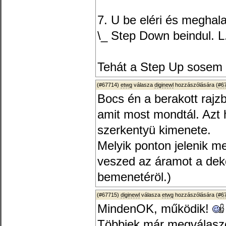
7. U be eléri és meghala
\_ Step Down beindul. L.
Tehát a Step Up sosem t
(#67714)
etwg
válasza
diginewl
hozzászólására (
#6
Bocs én a berakott rajzb
amit most mondtál. Azt
szerkentyü kimenete.
Melyik ponton jelenik m
veszed az áramot a dek
bemenetéröl.)
(#67715)
diginewl
válasza
etwg
hozzászólására (
#6
MindenOK, működik!
Többiek már megválaszo