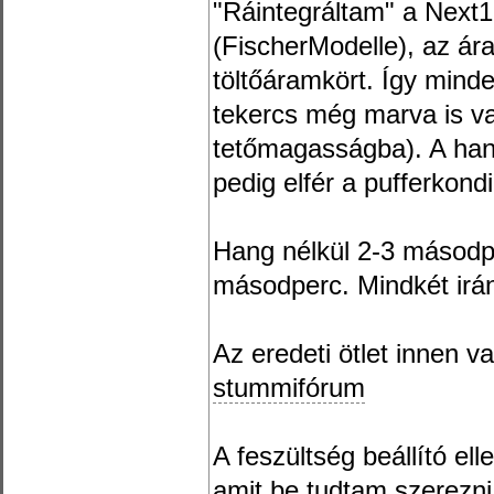
"Ráintegráltam" a Next1
(FischerModelle), az ára
töltőáramkört. Így minde
tekercs még marva is v
tetőmagasságba). A han
pedig elfér a pufferkondi
Hang nélkül 2-3 másodpe
másodperc. Mindkét irán
Az eredeti ötlet innen va
stummifórum
A feszültség beállító el
amit be tudtam szerezni