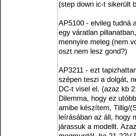
(step down ic-t sikerült
AP5100 - elvileg tudná 
egy váratlan pillanatban
mennyire meleg (nem volt
oszt nem lesz gond?)
AP3211 - ezt tapizhatta
szépen teszi a dolgát, 
DC-t visel el. (azaz kb
Dilemma, hogy ez utóbbi
amibe készítem, Tillig/
leírásában az áll, hog
járassuk a modellt. Aza