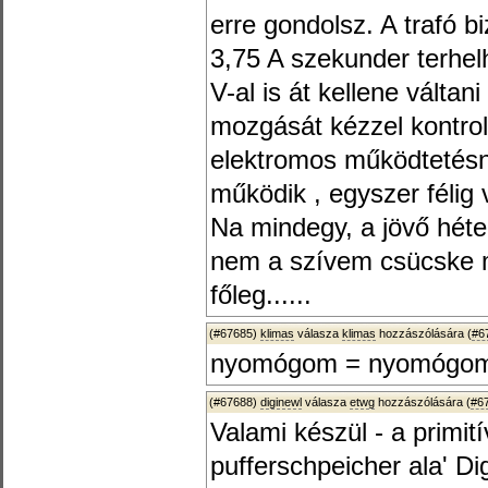
erre gondolsz. A trafó 
3,75 A szekunder terhel
V-al is át kellene válta
mozgását kézzel kontro
elektromos működtetésné
működik , egyszer félig v
Na mindegy, a jövő héte
nem a szívem csücske m
főleg......
(#67685)
klimas
válasza
klimas
hozzászólására (
#6
nyomógom = nyomógo
(#67688)
diginewl
válasza
etwg
hozzászólására (
#6
Valami készül - a primi
pufferschpeicher ala' D