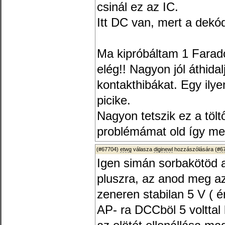
csinál ez az IC.
Itt DC van, mert a dekó
Ma kipróbáltam 1 Farado
elég!! Nagyon jól áthida
kontakthibákat. Egy ily
picike.
Nagyon tetszik ez a töl
problémámat old így m
(#67704)
etwg
válasza
diginewl
hozzászólására (
#6
Igen simán sorbakötöd 
pluszra, az anod meg a
zeneren stabilan 5 V ( é
AP- ra DCCböl 5 volttal