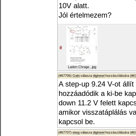
10V alatt.
Jól értelmezem?
Laden-Chrage...jpg
(#67706)
Gabi
válasza
diginewl
hozzászólására (
#6
A step-up 9.24 V-ot állí
hozzáadódik a ki-be kap
down 11.2 V felett kapcs
amikor visszatáplálás v
kapcsol be.
(#67707)
etwg
válasza
diginewl
hozzászólására (
#6