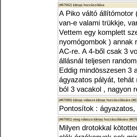
(#67662)
klimas
hozzászólása
A Piko váltó állítómoto
van-e valami trükkje, va
Vettem egy komplett sz
nyomógombok ) annak re
AC-re. A 4-ből csak 3 vo
állásnál teljesen random
Eddig mindösszesen 3 
ágyazatos pályát, tehát 
ból 3 vacakol , nagyon r
(#67680)
klimas
válasza
klimas
hozzászólására (
#6
Pontosítok : ágyazatos, I
(#67681)
etwg
válasza
klimas
hozzászólására (
#67
Milyen drotokkal kötot