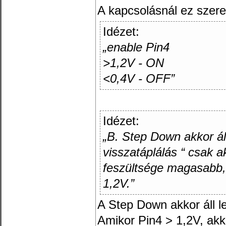
A kapcsolásnál ez szere
Idézet:
„enable Pin4
>1,2V - ON
<0,4V - OFF”
Idézet:
„B. Step Down akkor ál
visszatáplálás “ csak ak
feszültsége magasabb,
1,2V.”
A Step Down akkor áll l
Amikor Pin4 > 1,2V, akk