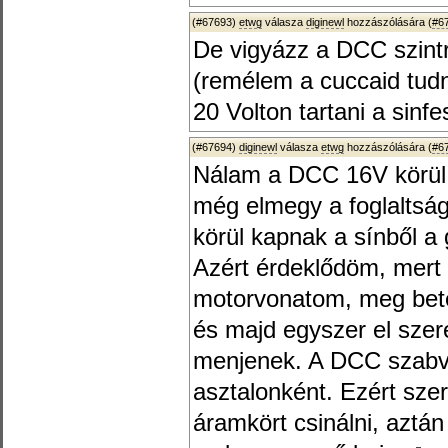
(#67693)
etwg
válasza
diginewl
hozzászólására (
#6
De vigyázz a DCC szintre
(remélem a cuccaid tudna
20 Volton tartani a sinfe
(#67694)
diginewl
válasza
etwg
hozzászólására (
#6
Nálam a DCC 16V körül 
még elmegy a foglaltság
körül kapnak a sínből a 
Azért érdeklődöm, mert
motorvonatom, meg beté
és majd egyszer el szer
menjenek. A DCC szabvá
asztalonként. Ezért sze
áramkört csinálni, aztán 