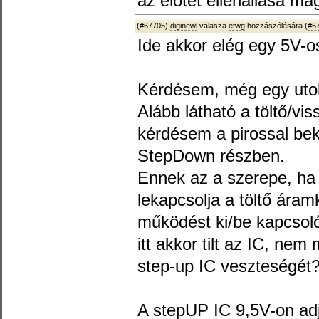
az elötét ellenállása ma
(#67705)
diginewl
válasza
etwg
hozzászólására (
#6
Ide akkor elég egy 5V-o
Kérdésem, még egy uto
Alább látható a töltő/vis
kérdésem a pirossal bek
StepDown részben.
Ennek az a szerepe, ha 
lekapcsolja a töltő áram
működést ki/be kapcsoló
itt akkor tilt az IC, nem
step-up IC veszteségét
A stepUP IC 9,5V-on adj