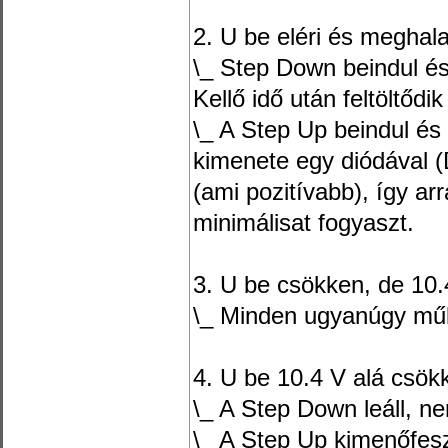
2. U be eléri és meghala
\_ Step Down beindul és 
Kellő idő után feltöltőd
\_ A Step Up beindul és e
kimenete egy diódával 
(ami pozitívabb), így ar
minimálisat fogyaszt.
3. U be csökken, de 10.
\_ Minden ugyanúgy műk
4. U be 10.4 V alá csökk
\_ A Step Down leáll, ne
\_ A Step Up kimenőfes