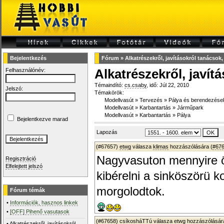
Bejelentkezés
Fórum
»
Alkatrészekről, javításokról tanácsok,
Felhasználónév:
Alkatrészekről, javít
Témaindító:
cs.csaby
, idő: Júl 22, 2010
Jelszó:
Témakörök:
Modellvasút
»
Tervezés
»
Pálya és berendezése
Modellvasút
»
Karbantartás
»
Járműpark
Modellvasút
»
Karbantartás
»
Pálya
Bejelentkezve marad
Lapozás
(#67657)
etwg
válasza
klimas
hozzászólására (
#67
Nagyvasuton mennyire ör
Regisztráció
Elfelejtett jelszó
kibérelni a sinköszörü k
morgolodtok.
Fórum témák
•
Információk, hasznos linkek
•
[OFF] Pihenő vasutasok
(#67658)
csíkosháTTú
válasza
etwg
hozzászólására
•
Alkatrészekről, javításokról