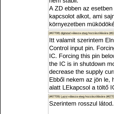
nem stabil.
A ZD ebben az esetben 
kapcsolot alkot, ami saj
környezetben müködöké
(#67708)
diginewl
válasza
etwg
hozzászólására (
#6
Itt valamit szerintem Eln
Control input pin. Forci
IC. Forcing this pin be
the IC is in shutdown mo
decrease the supply cur
Ebből nekem az jön le, 
alatt LEkapcsol a töltő I
(#67709)
Lazsi
válasza
etwg
hozzászólására (
#677
Szerintem rosszul látod.