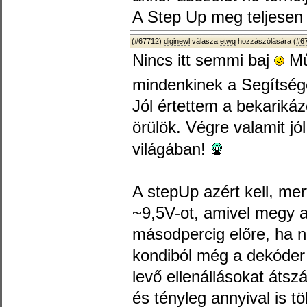
A Step Up meg teljesen 
(#67712)
diginewl
válasza
etwg
hozzászólására (
#6
Nincs itt semmi baj
Mű
mindenkinek a Segítség
Jól értettem a bekariká
örülök. Végre valamit jó
világában!
A stepUp azért kell, mer
~9,5V-ot, amivel megy 
másodpercig előre, ha n
kondiból még a dekóder 
levő ellenállásokat átsz
és tényleg annyival is t