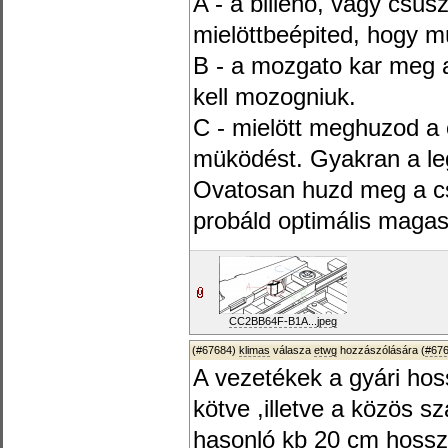
A - a billenö, vagy csu
mielöttbeépited, hogy m
B - a mozgato kar meg 
kell mozogniuk.
C - mielött meghuzod a 
müködést. Gyakran a leg
Ovatosan huzd meg a cs
probáld optimális magas
CC2BB64F-B1A...jpeg
(#67684)
klimas
válasza
etwg
hozzászólására (
#67
A vezetékek a gyári ho
kötve ,illetve a közös s
hasonló kb 20 cm hosszú.