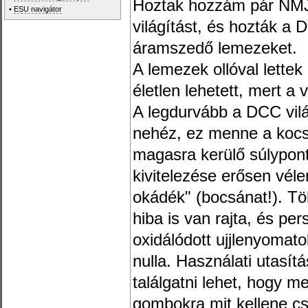
Hoztak hozzám pár NMJ 
•
ESU navigátor
világítást, és hozták a
áramszedő lemezeket.
A lemezek ollóval lettek
életlen lehetett, mert a 
A legdurvább a DCC vil
nehéz, ez menne a kocsi
magasra kerülő súlypont
kivitelezése erősen vél
okádék" (bocsánat!). Töb
hiba is van rajta, és per
oxidálódott ujjlenyomato
nulla. Használati utasít
találgatni lehet, hogy m
gombokra mit kellene cs