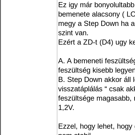
Ez igy már bonyolultab
bemenete alacsony ( LO
megy a Step Down ha a 
szint van.
Ezért a ZD-t (D4) ugy ke
A. A bemeneti feszültsé
feszültség kisebb legye
B. Step Down akkor áll 
visszatáplálás “ csak akk
feszültsége magasabb, 
1,2V.
Ezzel, hogy lehet, hogy