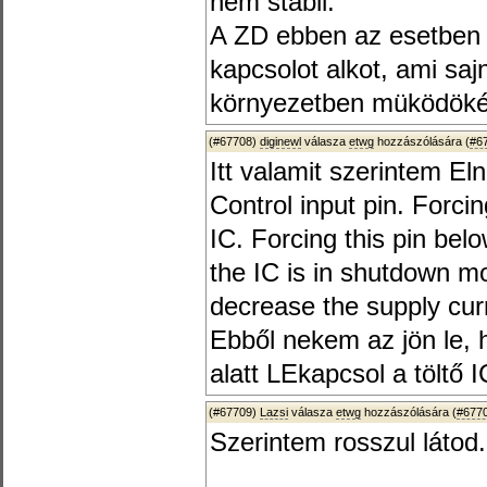
nem stabil.
A ZD ebben az esetben 
kapcsolot alkot, ami saj
környezetben müködöké
(#67708)
diginewl
válasza
etwg
hozzászólására (
#6
Itt valamit szerintem Eln
Control input pin. Forci
IC. Forcing this pin be
the IC is in shutdown mo
decrease the supply cur
Ebből nekem az jön le, 
alatt LEkapcsol a töltő I
(#67709)
Lazsi
válasza
etwg
hozzászólására (
#677
Szerintem rosszul látod.