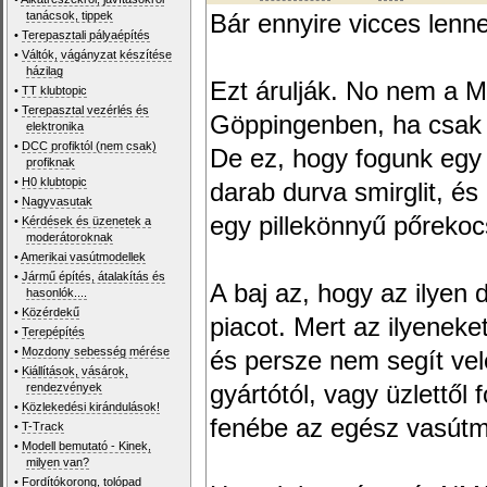
tanácsok, tippek
Bár ennyire vicces lenne
•
Terepasztali pályaépítés
•
Váltók, vágányzat készítése
házilag
Ezt árulják. No nem a M
•
TT klubtopic
•
Terepasztal vezérlés és
Göppingenben, ha csak e
elektronika
•
DCC profiktól (nem csak)
De ez, hogy fogunk egy 
profiknak
•
H0 klubtopic
darab durva smirglit, és
•
Nagyvasutak
egy pillekönnyű pőrekoc
•
Kérdések és üzenetek a
moderátoroknak
•
Amerikai vasútmodellek
•
Jármű építés, átalakítás és
A baj az, hogy az ilyen 
hasonlók....
•
Közérdekű
piacot. Mert az ilyeneke
•
Terepépítés
•
Mozdony sebesség mérése
és persze nem segít vel
•
Kiállítások, vásárok,
rendezvények
gyártótól, vagy üzlettől 
•
Közlekedési kirándulások!
fenébe az egész vasútm
•
T-Track
•
Modell bemutató - Kinek,
milyen van?
•
Fordítókorong, tolópad