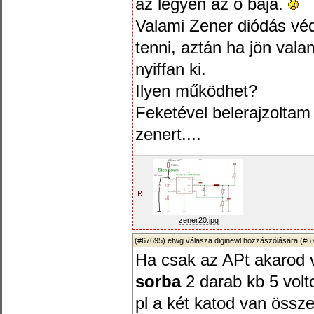
az legyen az ő baja.
Valami Zener diódás védé
tenni, aztán ha jön val
nyiffan ki.
Ilyen működhet?
Feketével belerajzolta
zenert....
zener20.jpg
(#67695)
etwg
válasza
diginewl
hozzászólására (
#6
Ha csak az APt akarod 
sorba
2 darab kb 5 volt
pl a két katod van össze