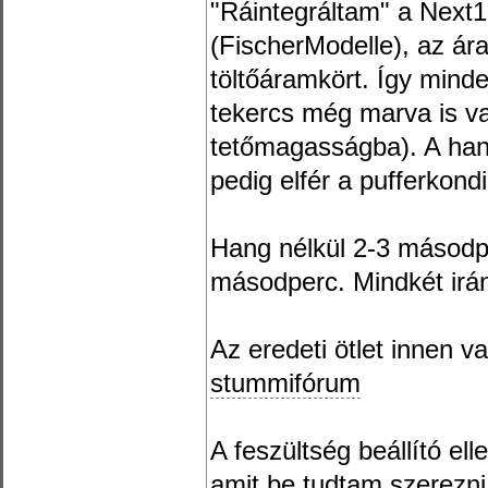
"Ráintegráltam" a Next1
(FischerModelle), az ára
töltőáramkört. Így minde
tekercs még marva is v
tetőmagasságba). A han
pedig elfér a pufferkondi
Hang nélkül 2-3 másodpe
másodperc. Mindkét irán
Az eredeti ötlet innen va
stummifórum
A feszültség beállító el
amit be tudtam szerezni