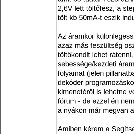
2,6V lett töltőfesz, a s
tölt kb 50mA-t eszik ind
Az áramkör különlegess
azaz más feszültség os
töltőkondit lehet rátenni,
sebessége/kezdeti áramfel
folyamat (jelen pillanat
dekóder programozáskor 
kimenetéről is lehetne ve
fórum - de ezzel én nem
a nyákon már megvan a 
Amiben kérem a Segítség