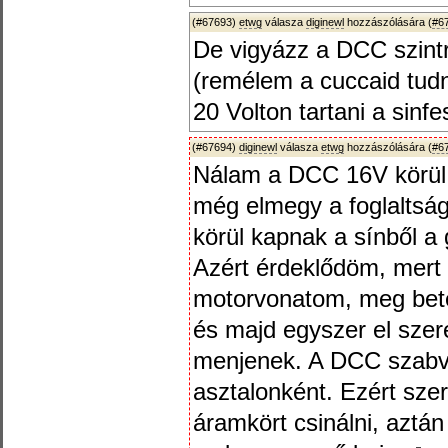
(#67693)
etwg
válasza
diginewl
hozzászólására (
#6
De vigyázz a DCC szintre
(remélem a cuccaid tudna
20 Volton tartani a sinfe
(#67694)
diginewl
válasza
etwg
hozzászólására (
#6
Nálam a DCC 16V körül 
még elmegy a foglaltság
körül kapnak a sínből a 
Azért érdeklődöm, mert
motorvonatom, meg beté
és majd egyszer el szer
menjenek. A DCC szabvá
asztalonként. Ezért sze
áramkört csinálni, aztán 