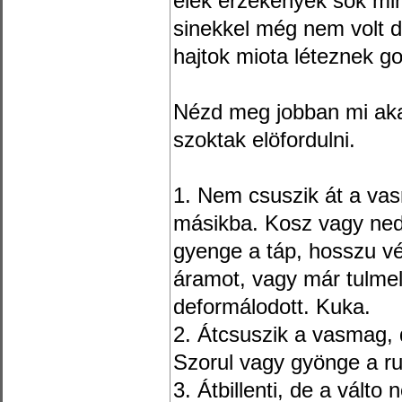
elék érzékenyek sok mi
sinekkel még nem volt 
hajtok miota léteznek g
Nézd meg jobban mi aka
szoktak elöfordulni.
1. Nem csuszik át a vas
másikba. Kosz vagy ned
gyenge a táp, hosszu v
áramot, vagy már tulmel
deformálodott. Kuka.
2. Átcsuszik a vasmag, d
Szorul vagy gyönge a r
3. Átbillenti, de a válto