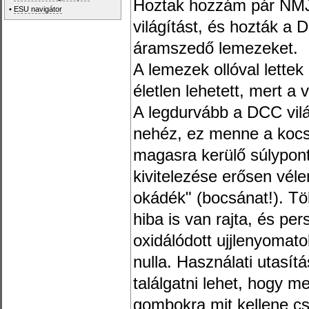
Hoztak hozzám pár NMJ 
•
ESU navigátor
világítást, és hozták a
áramszedő lemezeket.
A lemezek ollóval lettek
életlen lehetett, mert a 
A legdurvább a DCC vil
nehéz, ez menne a kocsi
magasra kerülő súlypont
kivitelezése erősen vél
okádék" (bocsánat!). Töb
hiba is van rajta, és per
oxidálódott ujjlenyomato
nulla. Használati utasít
találgatni lehet, hogy m
gombokra mit kellene cs