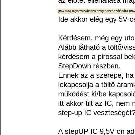
az elötét ellenállása ma
(#67705)
diginewl
válasza
etwg
hozzászólására (
#6
Ide akkor elég egy 5V-o
Kérdésem, még egy uto
Alább látható a töltő/vis
kérdésem a pirossal bek
StepDown részben.
Ennek az a szerepe, ha 
lekapcsolja a töltő áram
működést ki/be kapcsoló
itt akkor tilt az IC, nem
step-up IC veszteségét
A stepUP IC 9,5V-on adj