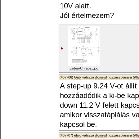
10V alatt.
Jól értelmezem?
Laden-Chrage...jpg
(#67706)
Gabi
válasza
diginewl
hozzászólására (
#6
A step-up 9.24 V-ot állí
hozzáadódik a ki-be kap
down 11.2 V felett kapcs
amikor visszatáplálás v
kapcsol be.
(#67707)
etwg
válasza
diginewl
hozzászólására (
#6