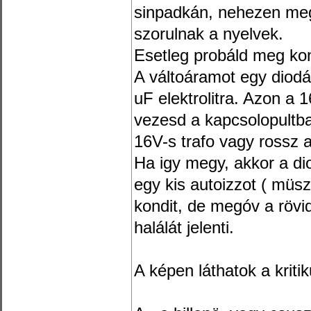
sinpadkán, nehezen meg
szorulnak a nyelvek.
Esetleg probáld meg ko
A váltoáramot egy diodá
uF elektrolitra. Azon a 
vezesd a kapcsolopultba
16V-s trafo vagy rossz 
Ha igy megy, akkor a di
egy kis autoizzot ( müszer
kondit, de megóv a rövi
halálát jelenti.
A képen láthatok a kriti