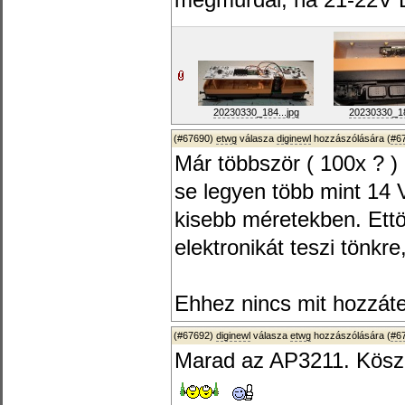
megmurdál, ha 21-22V DC
20230330_184...jpg
20230330_18
(#67690)
etwg
válasza
diginewl
hozzászólására (
#6
Már többször ( 100x ? )
se legyen több mint 14 
kisebb méretekben. Ett
elektronikát teszi tönkr
Ehhez nincs mit hozzáte
(#67692)
diginewl
válasza
etwg
hozzászólására (
#6
Marad az AP3211. Kös