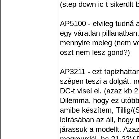
(step down ic-t sikerült
AP5100 - elvileg tudná 
egy váratlan pillanatban
mennyire meleg (nem volt
oszt nem lesz gond?)
AP3211 - ezt tapizhatta
szépen teszi a dolgát, 
DC-t visel el. (azaz kb
Dilemma, hogy ez utóbbi
amibe készítem, Tillig/
leírásában az áll, hog
járassuk a modellt. Aza