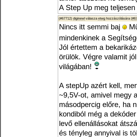
A Step Up meg teljesen 
(#67712)
diginewl
válasza
etwg
hozzászólására (
#6
Nincs itt semmi baj
Mű
mindenkinek a Segítség
Jól értettem a bekariká
örülök. Végre valamit jó
világában!
A stepUp azért kell, mer
~9,5V-ot, amivel megy 
másodpercig előre, ha n
kondiból még a dekóder 
levő ellenállásokat átsz
és tényleg annyival is t