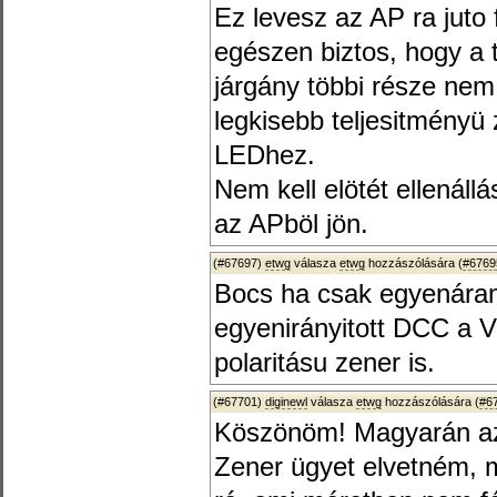
Ez levesz az AP ra juto 
egészen biztos, hogy a t
járgány többi része nem
legkisebb teljesitményü
LEDhez.
Nem kell elötét ellenál
az APböl jön.
(#67697)
etwg
válasza
etwg
hozzászólására (
#6769
Bocs ha csak egyenára
egyenirányitott DCC a V
polaritásu zener is.
(#67701)
diginewl
válasza
etwg
hozzászólására (
#6
Köszönöm! Magyarán az 
Zener ügyet elvetném, m