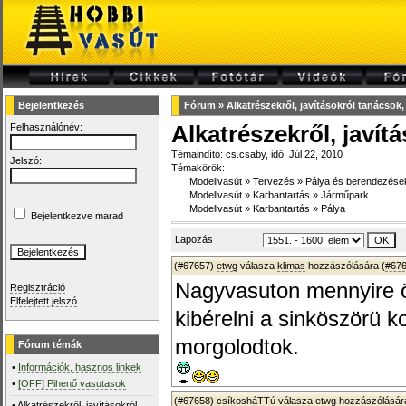
Bejelentkezés
Fórum
»
Alkatrészekről, javításokról tanácsok,
Felhasználónév:
Alkatrészekről, javít
Témaindító:
cs.csaby
, idő: Júl 22, 2010
Jelszó:
Témakörök:
Modellvasút
»
Tervezés
»
Pálya és berendezése
Modellvasút
»
Karbantartás
»
Járműpark
Modellvasút
»
Karbantartás
»
Pálya
Bejelentkezve marad
Lapozás
(#67657)
etwg
válasza
klimas
hozzászólására (
#67
Nagyvasuton mennyire ör
Regisztráció
Elfelejtett jelszó
kibérelni a sinköszörü k
morgolodtok.
Fórum témák
•
Információk, hasznos linkek
•
[OFF] Pihenő vasutasok
(#67658)
csíkosháTTú
válasza
etwg
hozzászólására
•
Alkatrészekről, javításokról