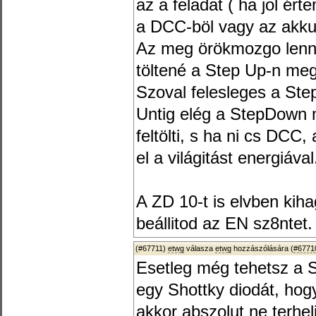
az a feladat ( ha jol ér
a DCC-böl vagy az akku
Az meg örökmozgo lenn
töltené a Step Up-n me
Szoval felesleges a Ste
Untig elég a StepDown
feltölti, s ha ni cs DCC, 
el a világitást energiával
A ZD 10-t is elvben kiha
beállitod az EN sz8ntet.
(#67711)
etwg
válasza
etwg
hozzászólására (
#6771
Esetleg még tehetsz a 
egy Shottky diodát, ho
akkor abszolut ne terhe