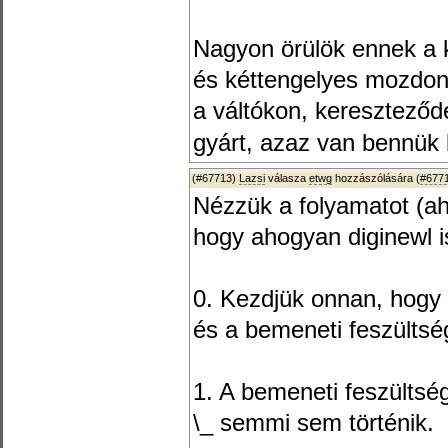
Nagyon örülök ennek a k
és kéttengelyes mozdon
a váltókon, keresztező
gyárt, azaz van bennük
(#67713)
Lazsi
válasza
etwg
hozzászólására (
#677
Nézzük a folyamatot (ah
hogy ahogyan diginewl is 
0. Kezdjük onnan, hogy 
és a bemeneti feszültsé
1. A bemeneti feszültség
\_ semmi sem történik.