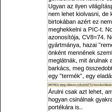
Ugyan az ilyen világítás
nem lehet kiolvasni, de
birtokában azért ez nem
meghekkelni a PIC-t. N
azonosítója, CV8=74. 
gyártmánya, hazai "rem
önként mennének szembe
meglátnák, mit árulnak 
barkács, meg összedobt
egy "termék", egy eladá
(#67661)
etwg
válasza
csíkosháTTú
hozzászólására
Árulni csak azt lehet, am
hogyan csinálnak gyakra
portékára is..