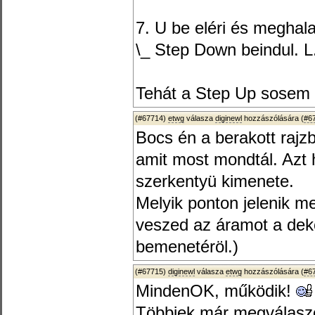
7. U be eléri és meghala
\_ Step Down beindul. L.
Tehát a Step Up sosem t
(#67714)
etwg
válasza
diginewl
hozzászólására (
#6
Bocs én a berakott rajzb
amit most mondtál. Azt
szerkentyü kimenete.
Melyik ponton jelenik m
veszed az áramot a dek
bemenetéröl.)
(#67715)
diginewl
válasza
etwg
hozzászólására (
#6
MindenOK, működik!
Többiek már megválaszo