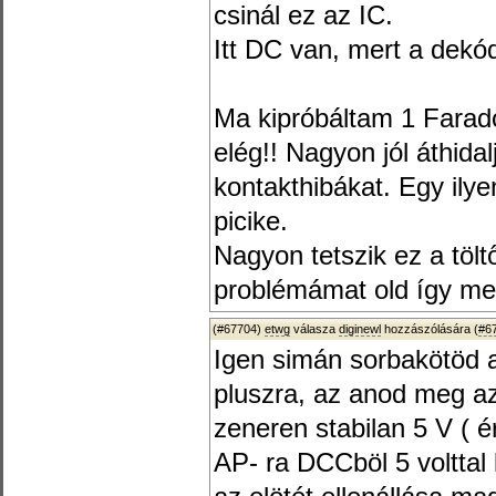
csinál ez az IC.
Itt DC van, mert a dekó
Ma kipróbáltam 1 Farado
elég!! Nagyon jól áthida
kontakthibákat. Egy ily
picike.
Nagyon tetszik ez a töl
problémámat old így m
(#67704)
etwg
válasza
diginewl
hozzászólására (
#6
Igen simán sorbakötöd 
pluszra, az anod meg a
zeneren stabilan 5 V ( é
AP- ra DCCböl 5 volttal