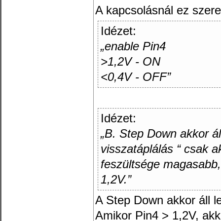
A kapcsolásnál ez szere
Idézet:
„enable Pin4
>1,2V - ON
<0,4V - OFF”
Idézet:
„B. Step Down akkor ál
visszatáplálás “ csak ak
feszültsége magasabb,
1,2V.”
A Step Down akkor áll l
Amikor Pin4 > 1,2V, akk