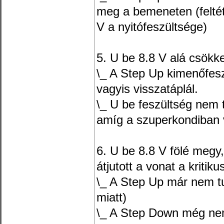
meg a bemeneten (feltét
V a nyitófeszültsége)
5. U be 8.8 V alá csökk
\_ A Step Up kimenőfes
vagyis visszatáplál.
\_ U be feszültség nem 
amíg a szuperkondiban 
6. U be 8.8 V fölé megy,
átjutott a vonat a kritik
\_ A Step Up már nem t
miatt)
\_ A Step Down még nem