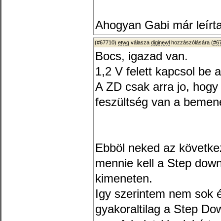
Ahogyan Gabi már leírta
(#67710)
etwg
válasza
diginewl
hozzászólására (
#6
Bocs, igazad van.
1,2 V felett kapcsol be 
A ZD csak arra jo, hogy
feszültség van a bemen
Ebböl neked az következ
mennie kell a Step dow
kimeneten.
Igy szerintem nem sok 
gyakoraltilag a Step Do