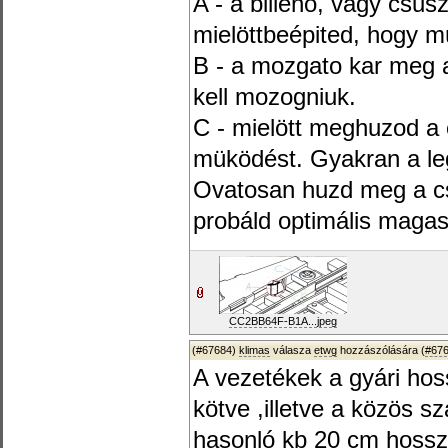
A - a billenö, vagy csu
mielöttbeépited, hogy m
B - a mozgato kar meg 
kell mozogniuk.
C - mielött meghuzod a 
müködést. Gyakran a leg
Ovatosan huzd meg a cs
probáld optimális magas
CC2BB64F-B1A...jpeg
(#67684)
klimas
válasza
etwg
hozzászólására (
#67
A vezetékek a gyári ho
kötve ,illetve a közös s
hasonló kb 20 cm hosszú.