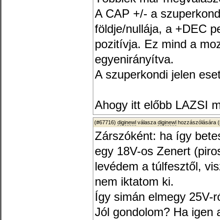
A CAP +/- a szuperkond
földje/nullája, a +DEC 
pozitívja. Ez mind a m
egyenirányítva.
A szuperkondi jelen ese
Ahogy itt előbb LAZSI mi
(#67716)
diginewl
válasza
diginewl
hozzászólására (
Zárszóként: ha így bete
egy 18V-os Zenert (piros
levédem a túlfesztől, vis
nem iktatom ki.
Így simán elmegy 25V-ró
Jól gondolom? Ha igen 