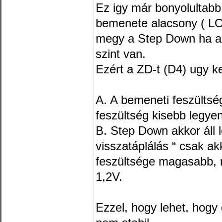
Ez igy már bonyolultab
bemenete alacsony ( LO
megy a Step Down ha a 
szint van.
Ezért a ZD-t (D4) ugy ke
A. A bemeneti feszültsé
feszültség kisebb legye
B. Step Down akkor áll 
visszatáplálás “ csak akk
feszültsége magasabb, 
1,2V.
Ezzel, hogy lehet, hogy