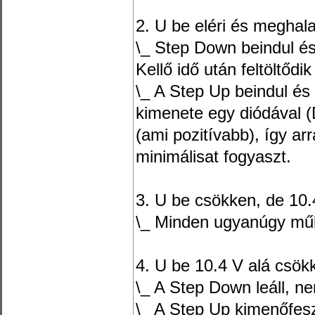
2. U be eléri és meghala
\_ Step Down beindul és 
Kellő idő után feltöltőd
\_ A Step Up beindul és e
kimenete egy diódával 
(ami pozitívabb), így ar
minimálisat fogyaszt.
3. U be csökken, de 10.
\_ Minden ugyanúgy műk
4. U be 10.4 V alá csökk
\_ A Step Down leáll, ne
\_ A Step Up kimenőfes