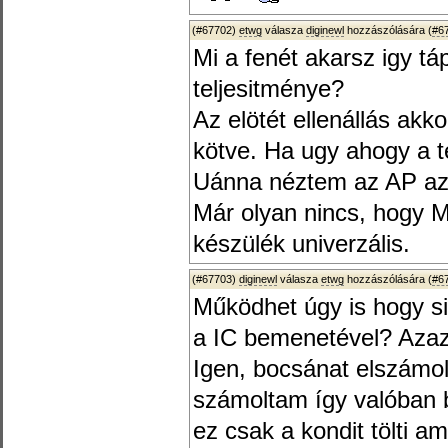
(#67702)
etwg
válasza
diginewl
hozzászólására (
#6
Mi a fenét akarsz igy tá
teljesitménye?
Az elötét ellenállás akk
kötve. Ha ugy ahogy a t
Uánna néztem az AP az a
Már olyan nincs, hogy Mä
készülék univerzális.
(#67703)
diginewl
válasza
etwg
hozzászólására (
#6
Működhet úgy is hogy s
a IC bemenetével? Azaz 
Igen, bocsánat elszámo
számoltam így valóban b
ez csak a kondit tölti 