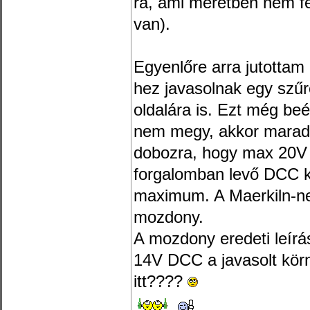
rá, ami méretben nem 
van).
Egyenlőre arra jutotta
hez javasolnak egy szűr
oldalára is. Ezt még be
nem megy, akkor marad 
dobozra, hogy max 20V
forgalomban levő DCC k
maximum. A Maerkiln-ne
mozdony.
A mozdony eredeti leír
14V DCC a javasolt körn
itt????