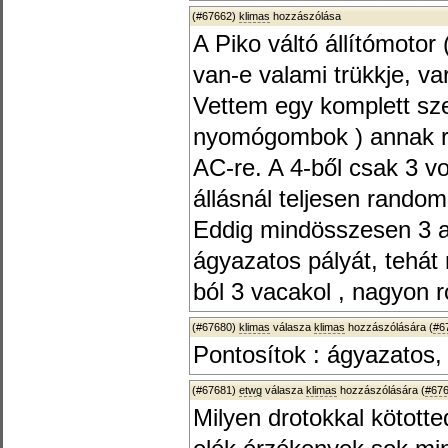
(#67662)
klimas
hozzászólása
A Piko váltó állítómoto
van-e valami trükkje, va
Vettem egy komplett sz
nyomógombok ) annak re
AC-re. A 4-ből csak 3 vo
állásnál teljesen random
Eddig mindösszesen 3 
ágyazatos pályát, tehát 
ból 3 vacakol , nagyon r
(#67680)
klimas
válasza
klimas
hozzászólására (
#6
Pontosítok : ágyazatos, I
(#67681)
etwg
válasza
klimas
hozzászólására (
#67
Milyen drotokkal kötot