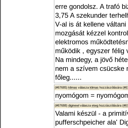
erre gondolsz. A trafó 
3,75 A szekunder terhel
V-al is át kellene válta
mozgását kézzel kontro
elektromos működtetésné
működik , egyszer félig v
Na mindegy, a jövő héte
nem a szívem csücske m
főleg......
(#67685)
klimas
válasza
klimas
hozzászólására (
#6
nyomógom = nyomógo
(#67688)
diginewl
válasza
etwg
hozzászólására (
#6
Valami készül - a primi
pufferschpeicher ala' D