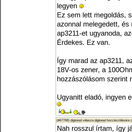
legyen
Ez sem lett megoldás, 
azonnal melegedett, és 
ap3211-et ugyanoda, az
Érdekes. Ez van.
Így marad az ap3211, a
18V-os zener, a 100Ohmo
hozzászólásom szerint 
Ugyanitt eladó, ingyen 
(#67788)
diginewl
válasza
diginewl
hozzászólására (
Nah rosszul írtam, így já