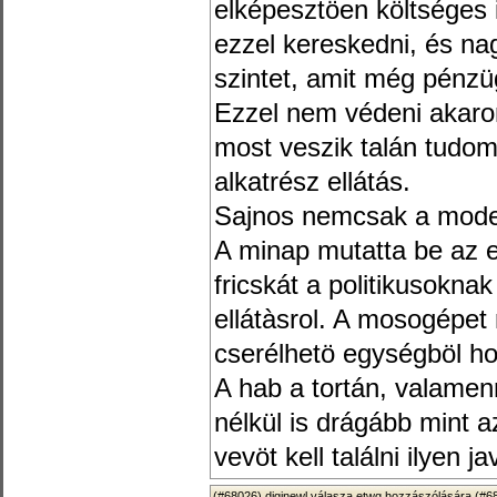
elképesztöen költséges i
ezzel kereskedni, és nag
szintet, amit még pénzüg
Ezzel nem védeni akaro
most veszik talán tudomá
alkatrész ellátás.
Sajnos nemcsak a model
A minap mutatta be az 
fricskát a politikusokna
ellátàsrol. A mosogépet
cserélhetö egységböl hoz
A hab a tortán, valamen
nélkül is drágább mint 
vevöt kell találni ilyen ja
(#68026)
diginewl
válasza
etwg
hozzászólására (
#6