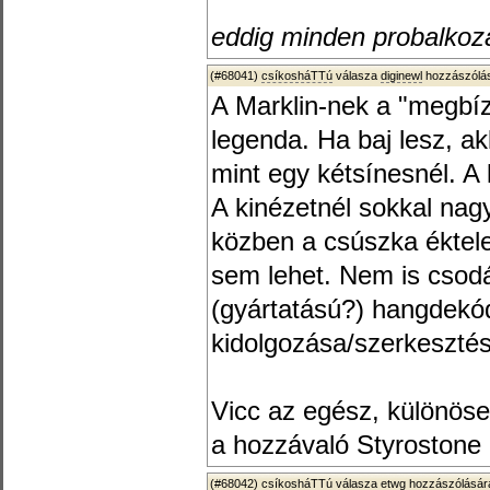
eddig minden probalkoza
(#68041)
csíkosháTTú
válasza
diginewl
hozzászólás
A Marklin-nek a "megbí
legenda. Ha baj lesz, ak
mint egy kétsínesnél. A
A kinézetnél sokkal nag
közben a csúszka éktele
sem lehet. Nem is csodá
(gyártatású?) hangdekó
kidolgozása/szerkeszté
Vicc az egész, különösen
a hozzávaló Styrostone
(#68042)
csíkosháTTú
válasza
etwg
hozzászólására