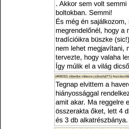
. Akkor sem volt semmi 
boltokban. Semmi!
És még én sajálkozom,
megrendelőnél, hogy a 
tradícióikra büszke (sic
nem lehet megjavítani, 
tervezte, hogy valaha le
Így múlik el a világ dic
(#68032)
róbertke
válasza
csíkosháTTú
hozzászólá
Tegnap elvittem a have
hiányossággal rendelkez
amit akar. Ma reggelre 
összerakta őket, lett 4 
és 3 db alkatrészbánya