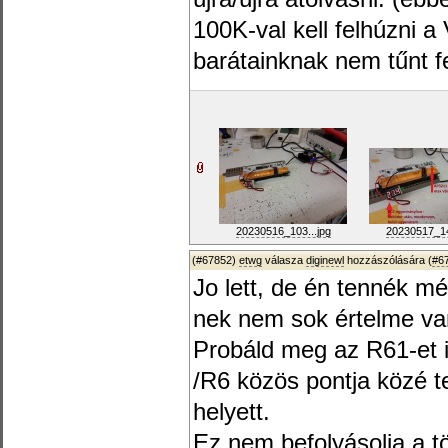
100K-val kell felhúzni 
barátainknak nem tűnt fe
20230516_103...jpg
20230517_14
(#67852)
etwg
válasza
diginewl
hozzászólására (
#6
Jo lett, de én tennék mé
nek nem sok értelme van
Probáld meg az R61-et 
/R6 közös pontja közé te
helyett.
Ez nem befolyásolja a tö