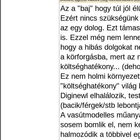
Az a "baj" hogy túl jól é
Ezért nincs szükségünk a
az egy dolog. Ezt támas
is. Ezzel még nem lenne
hogy a hibás dolgokat n
a körforgásba, mert az 
költséghatékony... (deh
Ez nem holmi környezet
"költséghatékony" világ
Diginewl elhalálozik, te
(bacik/férgek/stb lebontj
A vasútmodelles műanyag
sosem bomlik el, nem ke
halmozódik a többivel e