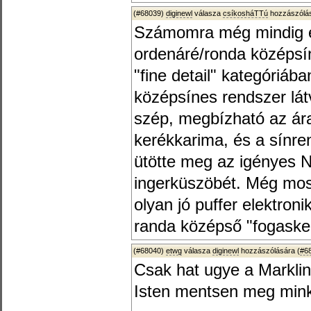
(#68039)
diginewl
válasza
csíkosháTTú
hozzászólás
Számomra még mindig ér
ordenáré/ronda középsí
"fine detail" kategóriáb
középsínes rendszer lá
szép, megbízható az ár
kerékkarima, és a sínre
ütötte meg az igényes 
ingerküszöbét. Még mo
olyan jó puffer elektron
randa középső "fogasker
(#68040)
etwg
válasza
diginewl
hozzászólására (
#6
Csak hat ugye a Marklin
Isten mentsen meg minke