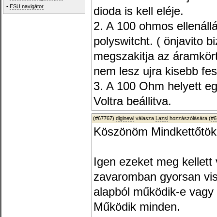
•
ESU navigátor
dioda is kell eléje.
2. A 100 ohmos ellenáll
polyswitcht. ( önjavito b
megszakitja az áramkört
nem lesz ujra kisebb fe
3. A 100 Ohm helyett egy
Voltra beállitva.
(#67767)
diginewl
válasza
Lazsi
hozzászólására (
#6
Köszönöm Mindkettőtökn
Igen ezeket meg kellet
zavaromban gyorsan vis
alapból működik-e vagy 
Működik minden.