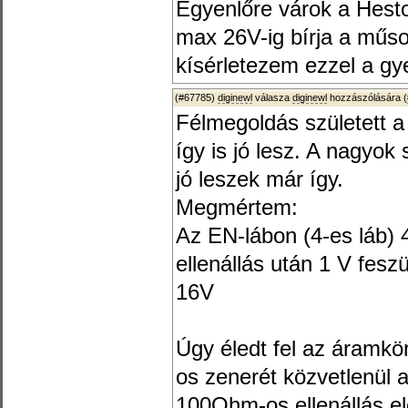
Egyenlőre várok a Hest
max 26V-ig bírja a műso
kísérletezem ezzel a gy
(#67785)
diginewl
válasza
diginewl
hozzászólására (
Félmegoldás született 
így is jó lesz. A nagyo
jó leszek már így.
Megmértem:
Az EN-lábon (4-es láb)
ellenállás után 1 V fesz
16V
Úgy éledt fel az áramkö
os zenerét közvetlenül 
100Ohm-os ellenállás elé