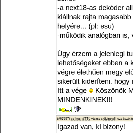
-a next18-as dekóder ali
kiállnak rajta magasabb
helyére... (pl: esu)
-működik analógban is, 
Úgy érzem a jelenlegi t
lehetőségeket ebben a 
végre élethűen megy előr
sikerült kideríteni, hogy 
Itt a vége
Köszönök M
MINDENKINEK!!!
(#67857)
csíkosháTTú
válasza
diginewl
hozzászólás
Igazad van, ki bizony!