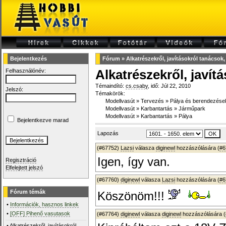
Bejelentkezés
Fórum
»
Alkatrészekről, javításokról tanácsok,
Felhasználónév:
Alkatrészekről, javít
Témaindító:
cs.csaby
, idő: Júl 22, 2010
Jelszó:
Témakörök:
Modellvasút
»
Tervezés
»
Pálya és berendezése
Modellvasút
»
Karbantartás
»
Járműpark
Modellvasút
»
Karbantartás
»
Pálya
Bejelentkezve marad
Lapozás
(#67752)
Lazsi
válasza
diginewl
hozzászólására (
#6
Igen, így van.
Regisztráció
Elfelejtett jelszó
(#67760)
diginewl
válasza
Lazsi
hozzászólására (
#6
Fórum témák
Köszönöm!!!
•
Információk, hasznos linkek
•
[OFF] Pihenő vasutasok
(#67764)
diginewl
válasza
diginewl
hozzászólására (
•
Alkatrészekről, javításokról