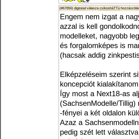
(#67856)
diginewl
válasza
csíkosháTTú
hozzászólás
Engem nem izgat a nag
azzal is kell gondolkod
modelleket, nagyobb leg
és forgalomképes is mar
(hacsak addig zinkpesti
Elképzeléseim szerint s
koncepciót kialakítanom
Így most a Next18-as al
(SachsenModelle/Tillig
-fényei a két oldalon kül
Azaz a Sachsenmodellnek 
pedig szét lett választva