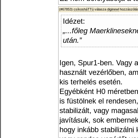
(#67853)
csíkosháTTú
válasza
diginewl
hozzászólás
Idézet:
„...főleg Maerklinesek
után.”
Igen, Spur1-ben. Vagy a
használt vezérlőben, ami
kis terhelés esetén.
Egyébként H0 méretben 
is füstölnek el rendesen
stabilizált, vagy magas
javításuk, sok embernek 
hogy inkább stabilizálni