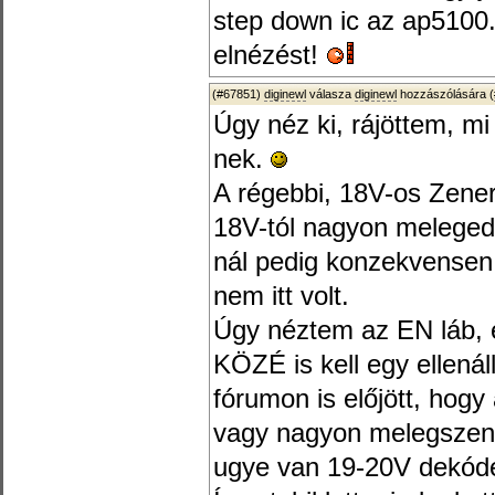
step down ic az ap5100
elnézést!
(#67851)
diginewl
válasza
diginewl
hozzászólására (
Úgy néz ki, rájöttem, m
nek.
A régebbi, 18V-os Zener
18V-tól nagyon melegede
nál pedig konzekvensen 
nem itt volt.
Úgy néztem az EN láb, 
KÖZÉ is kell egy ellená
fórumon is előjött, hogy 
vagy nagyon melegszenek
ugye van 19-20V dekóde