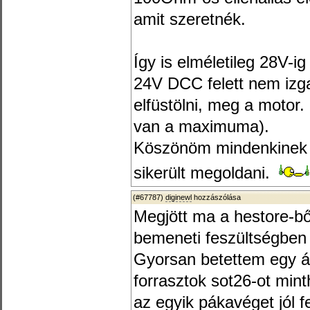
amit szeretnék.
Így is elméletileg 28V-
24V DCC felett nem izga
elfüstölni, meg a motor.
van a maximuma).
Köszönöm mindenkinek a
sikerült megoldani.
(#67787)
diginewl
hozzászólása
Megjött ma a hestore-bő
bemeneti feszültségben 2
Gyorsan betettem egy 
forrasztok sot26-ot mint
az egyik pákavéget jól 