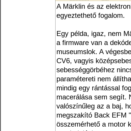
A Märklin és az elektro
egyeztethető fogalom.
Egy példa, igaz, nem Mä
a firmware van a dekód
museumslok. A végesbess
CV6, vagyis középsebe
sebességgörbéhez nincs
paramétereti nem állíth
mindig egy rántással fo
macerálása sem segít.
valószínűleg az a baj, 
megszakító Back EFM "ly
összemérhető a motor ko