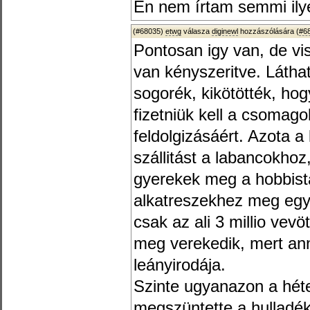
Én nem írtam semmi ily
(#68035)
etwg
válasza
diginewl
hozzászólására (
#6
Pontosan igy van, de vi
van kényszeritve. Látha
sogorék, kikötötték, hog
fizetniük kell a csomago
feldolgizásáért. Azota 
szállitást a labancokhoz
gyerekek meg a hobbist
alkatreszekhez meg egys
csak az ali 3 millio vev
meg verekedik, mert ann
leányirodája.
Szinte ugyanazon a hét
megszüntette a hulladék 