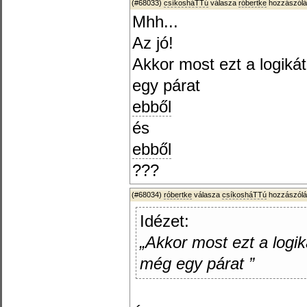
(#68033)
csíkosháTTú
válasza
róbertke
hozzászólá
Mhh...
Az jó!
Akkor most ezt a logiká
egy párat
ebből
és
ebből
???
(#68034)
róbertke
válasza
csíkosháTTú
hozzászólá
Idézet:
„Akkor most ezt a logi
még egy párat ”