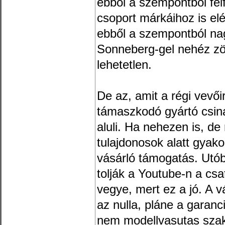
ebből a szempontból felf
csoport márkáihoz is elé
ebből a szempontból nag
Sonneberg-gel nehéz zö
lehetetlen.
De az, amit a régi vevő
támaszkodó gyártó csinál
aluli. Ha nehezen is, d
tulajdonosok alatt gyakor
vásárló támogatás. Utób
tolják a Youtube-n a csa
vegye, mert ez a jó. A 
az nulla, pláne a garanc
nem modellvasutas szakm