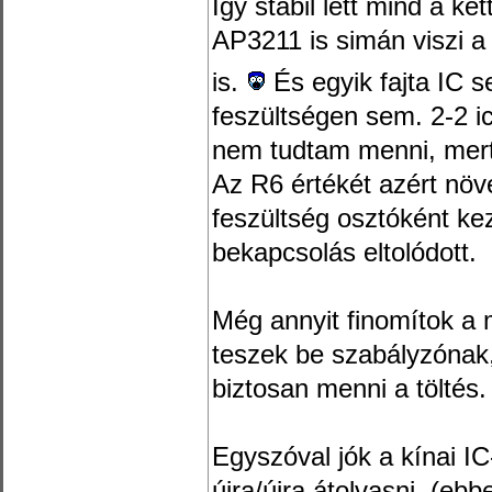
Így stabil lett mind a ke
AP3211 is simán viszi a
is.
És egyik fajta IC 
feszültségen sem. 2-2 ic
nem tudtam menni, mert 
Az R6 értékét azért nö
feszültség osztóként kez
bekapcsolás eltolódott.
Még annyit finomítok a
teszek be szabályzónak
biztosan menni a töltés.
Egyszóval jók a kínai IC-
újra/újra átolvasni. (eb