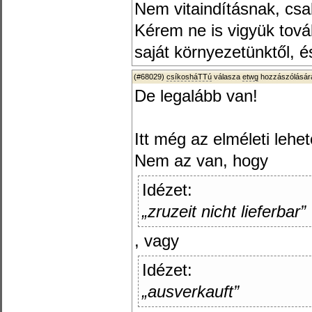
Nem vitaindításnak, cs
Kérem ne is vigyük tová
saját környezetünktől, é
(#68029)
csíkosháTTú
válasza
etwg
hozzászólására
De legalább van!
Itt még az elméleti lehe
Nem az van, hogy
Idézet:
„zruzeit nicht lieferbar”
, vagy
Idézet:
„ausverkauft”