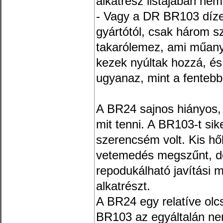
alkatrész listájában nem
- Vagy a DR BR103 dízel
gyártótól, csak három 
takarólemez, ami műany
kezek nyúltak hozzá, és 
ugyanaz, mint a fentebb
A BR24 sajnos hiányos,
mit tenni. A BR103-t sik
szerencsém volt. Kis hő
vetemedés megszűnt, de
repodukálható javítási m
alkatrészt.
A BR24 egy relatíve olc
BR103 az egyáltalán ne