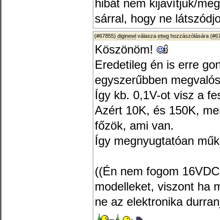
hibát nem kijavítjuk/me
sárral, hogy ne látszódjo
(#67855)
diginewl
válasza
etwg
hozzászólására (
#6
Köszönöm!
Eredetileg én is erre go
egyszerűbben megvalósí
Így kb. 0,1V-ot visz a f
Azért 10K, és 150K, mer
főzök, ami van.
Így megnyugtatóan műkö
((Én nem fogom 16VDCC 
modelleket, viszont ha 
ne az elektronika durranj