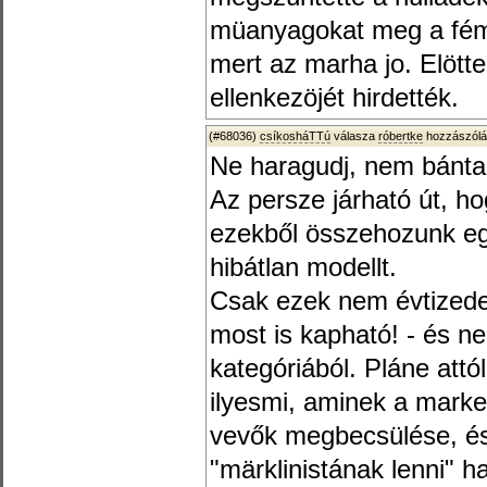
müanyagokat meg a fém 
mert az marha jo. Elött
ellenkezöjét hirdették.
(#68036)
csíkosháTTú
válasza
róbertke
hozzászólá
Ne haragudj, nem bántan
Az persze járható út, h
ezekből összehozunk egy
hibátlan modellt.
Csak ezek nem évtizede
most is kapható! - és n
kategóriából. Pláne attó
ilyesmi, aminek a marke
vevők megbecsülése, és 
"märklinistának lenni" 