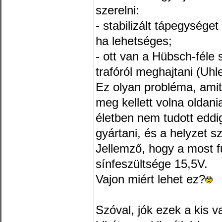
szerelni:
- stabilizált tápegységet
ha lehetséges;
- ott van a Hübsch-féle s
trafóról meghajtani (Uhl
Ez olyan probléma, amit
meg kellett volna oldan
életben nem tudott eddig
gyártani, és a helyzet sz
Jellemző, hogy a most f
sínfeszültsége 15,5V.
Vajon miért lehet ez?
Szóval, jók ezek a kis v