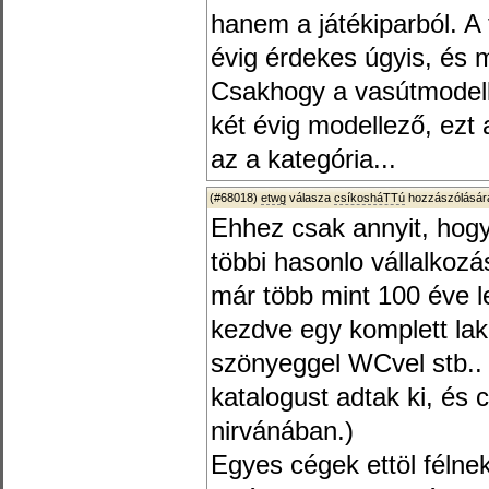
hanem a játékiparból. A
évig érdekes úgyis, és 
Csakhogy a vasútmodell
két évig modellező, ezt
az a kategória...
(#68018)
etwg
válasza
csíkosháTTú
hozzászólására
Ehhez csak annyit, hog
többi hasonlo vállalkozá
már több mint 100 éve l
kezdve egy komplett lako
szönyeggel WCvel stb.. 
katalogust adtak ki, és 
nirvánában.)
Egyes cégek ettöl félne