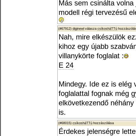
Más sem csinálta volna j
modell régi tervezésű el
(#67912)
diginewl
válasza
csíkosháTTú
hozzászólás
Nah, mire elkészülök ez
kihoz egy újabb szabván
villanykörte foglalat :
E 24
Mindegy. Ide ez is elég
foglalattal fognak még g
elkövetkezendő néhány
is.
(#68015)
csíkosháTTú
hozzászólása
Érdekes jelenségre lett