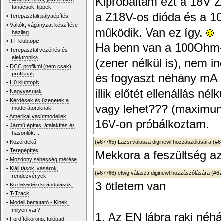
Kipróbáltam ezt a 18V Z
tanácsok, tippek
a Z18V-os dióda és a 1
•
Terepasztali pályaépítés
•
Váltók, vágányzat készítése
működik. Van ez így.
házilag
•
TT klubtopic
Ha benn van a 100Ohm-os
•
Terepasztal vezérlés és
elektronika
(zener nélkül is), nem ind
•
DCC profiktól (nem csak)
profiknak
és fogyaszt néhány mA 
•
H0 klubtopic
illik előtét ellenállás né
•
Nagyvasutak
•
Kérdések és üzenetek a
vagy lehet??? (maximum
moderátoroknak
•
Amerikai vasútmodellek
16V-on próbálkoztam.
•
Jármű építés, átalakítás és
hasonlók....
•
Közérdekű
(#67765)
Lazsi
válasza
diginewl
hozzászólására (
#6
•
Terepépítés
Mekkora a feszültség az
•
Mozdony sebesség mérése
•
Kiállítások, vásárok,
(#67766)
etwg
válasza
diginewl
hozzászólására (
#6
rendezvények
3 ötletem van
•
Közlekedési kirándulások!
•
T-Track
•
Modell bemutató - Kinek,
milyen van?
1. Az EN lábra rakj néhá
•
Fordítókorong, tolópad