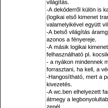
világítás.
-A dekóderről külön is k
(logikai első kimenet tr
valamelyikével együtt vi
-A belső világítás áramg
azonos a fényereje.
-A másik logikai kimenet 
felhasználható pl. kocs
- a nyákon mindennek me
forrasztani, ha kell, a v
-Hangosítható, mert a p
kivezetés.
-A wc.ben elhelyezett f
átmegy a legbonyolultab
zenél.