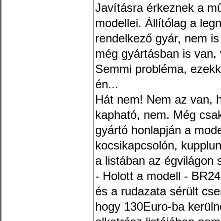
Javításra érkeznek a m
modellei. Állítólag a l
rendelkező gyár, nem is 
még gyártásban is van, v
Semmi probléma, ezekk
én...
Hát nem! Nem az van, h
kapható, nem. Még csak
gyártó honlapján a model
kocsikapcsolón, kupplun
a listában az égvilágon
- Holott a modell - BR24
és a rudazata sérült cse
hogy 130Euro-ba kerüln