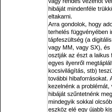
vagy rendes vezérlőt ven
hibáját mindenféle trük
eltakarni.
Arra gondolok, hogy ado
terhelés függvényében 
tápfeszültség (a digitál
vagy MM, vagy SX), és e
osztják az észt a laiku
egyes ilyenről megtáplá
kocsivilágítás, stb) tesz
további hibaforrásokat. 
kezelnénk a problémát, 
hibáját szűntetnénk meg
mindegyik sokkal olcsó
eszköz elé egy újabb ki