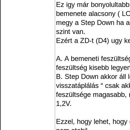
Ez igy már bonyolultab
bemenete alacsony ( LO
megy a Step Down ha a 
szint van.
Ezért a ZD-t (D4) ugy ke
A. A bemeneti feszültsé
feszültség kisebb legye
B. Step Down akkor áll 
visszatáplálás “ csak akk
feszültsége magasabb, 
1,2V.
Ezzel, hogy lehet, hogy