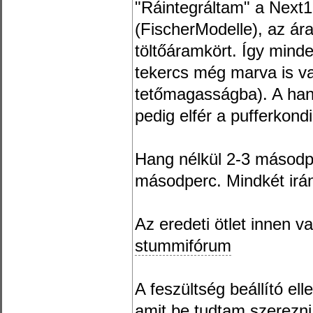
"Ráintegráltam" a Next1
(FischerModelle), az ára
töltőáramkört. Így minde
tekercs még marva is v
tetőmagasságba). A han
pedig elfér a pufferkondi
Hang nélkül 2-3 másodpe
másodperc. Mindkét irán
Az eredeti ötlet innen va
stummifórum
A feszültség beállító el
amit be tudtam szerezni