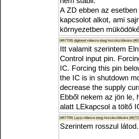
nem stabil.
A ZD ebben az esetben 
kapcsolot alkot, ami saj
környezetben müködöké
(#67708)
diginewl
válasza
etwg
hozzászólására (
#6
Itt valamit szerintem Eln
Control input pin. Forci
IC. Forcing this pin be
the IC is in shutdown mo
decrease the supply cur
Ebből nekem az jön le, 
alatt LEkapcsol a töltő I
(#67709)
Lazsi
válasza
etwg
hozzászólására (
#677
Szerintem rosszul látod.