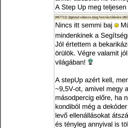
A Step Up meg teljesen 
(#67712)
diginewl
válasza
etwg
hozzászólására (
#6
Nincs itt semmi baj
Mű
mindenkinek a Segítség
Jól értettem a bekariká
örülök. Végre valamit jó
világában!
A stepUp azért kell, mer
~9,5V-ot, amivel megy 
másodpercig előre, ha n
kondiból még a dekóder 
levő ellenállásokat átsz
és tényleg annyival is t