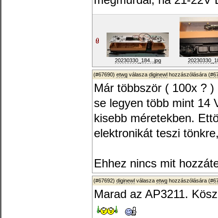
megmurdál, ha 21-22V DC
20230330_184...jpg
20230330_18
(#67690)
etwg
válasza
diginewl
hozzászólására (
#6
Már többször ( 100x ? )
se legyen több mint 14 
kisebb méretekben. Ett
elektronikát teszi tönkr
Ehhez nincs mit hozzáte
(#67692)
diginewl
válasza
etwg
hozzászólására (
#6
Marad az AP3211. Kös