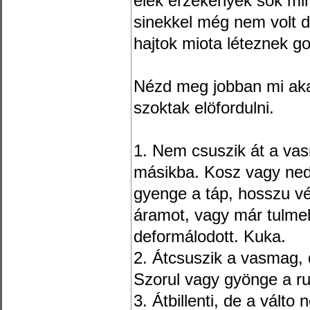
elék érzékenyek sok mi
sinekkel még nem volt 
hajtok miota léteznek g
Nézd meg jobban mi aka
szoktak elöfordulni.
1. Nem csuszik át a vas
másikba. Kosz vagy ned
gyenge a táp, hosszu v
áramot, vagy már tulmel
deformálodott. Kuka.
2. Átcsuszik a vasmag, d
Szorul vagy gyönge a r
3. Átbillenti, de a válto