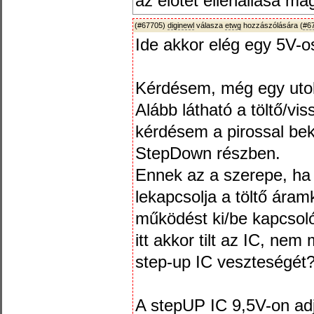
az elötét ellenállása ma
(#67705)
diginewl
válasza
etwg
hozzászólására (
#6
Ide akkor elég egy 5V-o
Kérdésem, még egy uto
Alább látható a töltő/vis
kérdésem a pirossal bek
StepDown részben.
Ennek az a szerepe, ha 
lekapcsolja a töltő áram
működést ki/be kapcsoló
itt akkor tilt az IC, nem
step-up IC veszteségét
A stepUP IC 9,5V-on adj