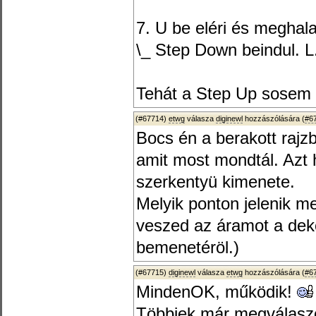
7. U be eléri és meghala
\_ Step Down beindul. L.
Tehát a Step Up sosem t
(#67714)
etwg
válasza
diginewl
hozzászólására (
#6
Bocs én a berakott rajzb
amit most mondtál. Azt
szerkentyü kimenete.
Melyik ponton jelenik m
veszed az áramot a dek
bemenetéröl.)
(#67715)
diginewl
válasza
etwg
hozzászólására (
#6
MindenOK, működik!
Többiek már megválaszo