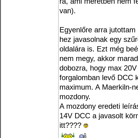
rá, ami méretben nem 
van).
Egyenlőre arra jutotta
hez javasolnak egy szűr
oldalára is. Ezt még be
nem megy, akkor marad 
dobozra, hogy max 20V
forgalomban levő DCC k
maximum. A Maerkiln-ne
mozdony.
A mozdony eredeti leír
14V DCC a javasolt körn
itt????