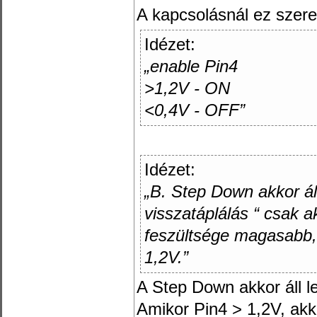
A kapcsolásnál ez szere
Idézet:
„enable Pin4
>1,2V - ON
<0,4V - OFF”
Idézet:
„B. Step Down akkor ál
visszatáplálás “ csak ak
feszültsége magasabb,
1,2V.”
A Step Down akkor áll l
Amikor Pin4 > 1,2V, akk