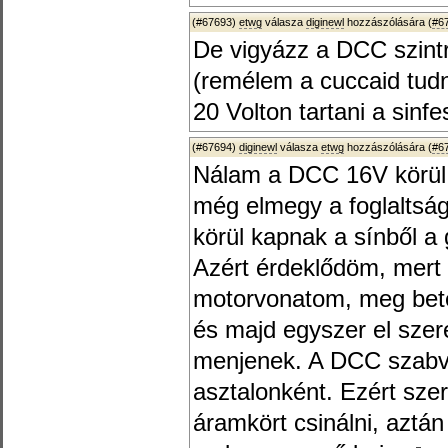
(#67693)
etwg
válasza
diginewl
hozzászólására (
#6
De vigyázz a DCC szintre
(remélem a cuccaid tudna
20 Volton tartani a sinfe
(#67694)
diginewl
válasza
etwg
hozzászólására (
#6
Nálam a DCC 16V körül 
még elmegy a foglaltság
körül kapnak a sínből a 
Azért érdeklődöm, mert
motorvonatom, meg beté
és majd egyszer el szer
menjenek. A DCC szabvá
asztalonként. Ezért sze
áramkört csinálni, aztán 