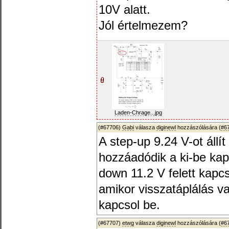
10V alatt.
Jól értelmezem?
Laden-Chrage...jpg
(#67706)
Gabi
válasza
diginewl
hozzászólására (
#6
A step-up 9.24 V-ot állí
hozzáadódik a ki-be kap
down 11.2 V felett kapcs
amikor visszatáplálás v
kapcsol be.
(#67707)
etwg
válasza
diginewl
hozzászólására (
#6