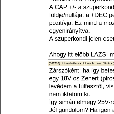
A CAP +/- a szuperkond
földje/nullája, a +DEC 
pozitívja. Ez mind a m
egyenirányítva.
A szuperkondi jelen ese
Ahogy itt előbb LAZSI mi
(#67716)
diginewl
válasza
diginewl
hozzászólására (
Zárszóként: ha így bete
egy 18V-os Zenert (piros
levédem a túlfesztől, vis
nem iktatom ki.
Így simán elmegy 25V-ró
Jól gondolom? Ha igen 