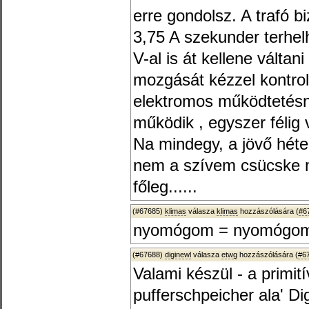
erre gondolsz. A trafó 
3,75 A szekunder terhel
V-al is át kellene válta
mozgását kézzel kontro
elektromos működtetésné
működik , egyszer félig v
Na mindegy, a jövő héte
nem a szívem csücske m
főleg......
(#67685)
klimas
válasza
klimas
hozzászólására (
#6
nyomógom = nyomógo
(#67688)
diginewl
válasza
etwg
hozzászólására (
#6
Valami készül - a primi
pufferschpeicher ala' D