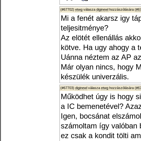
(#67702)
etwg
válasza
diginewl
hozzászólására (
#6
Mi a fenét akarsz igy tá
teljesitménye?
Az elötét ellenállás akk
kötve. Ha ugy ahogy a t
Uánna néztem az AP az a
Már olyan nincs, hogy Mä
készülék univerzális.
(#67703)
diginewl
válasza
etwg
hozzászólására (
#6
Működhet úgy is hogy s
a IC bemenetével? Azaz 
Igen, bocsánat elszámo
számoltam így valóban b
ez csak a kondit tölti 