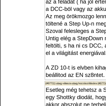
az a feladat ( ha jol ér
a DCC-böl vagy az akku
Az meg örökmozgo lenn
töltené a Step Up-n me
Szoval felesleges a Ste
Untig elég a StepDown
feltölti, s ha ni cs DCC, 
el a világitást energiával
A ZD 10-t is elvben kiha
beállitod az EN sz8ntet.
(#67711)
etwg
válasza
etwg
hozzászólására (
#6771
Esetleg még tehetsz a 
egy Shottky diodát, ho
akkor abszolut ne terhe