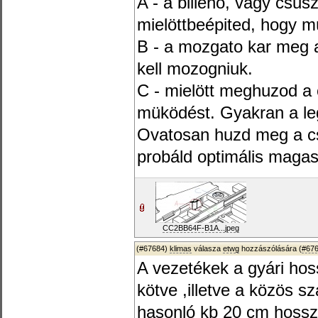
A - a billenö, vagy csu
mielöttbeépited, hogy m
B - a mozgato kar meg 
kell mozogniuk.
C - mielött meghuzod a 
müködést. Gyakran a leg
Ovatosan huzd meg a cs
probáld optimális magas
CC2BB64F-B1A...jpeg
(#67684)
klimas
válasza
etwg
hozzászólására (
#67
A vezetékek a gyári ho
kötve ,illetve a közös s
hasonló kb 20 cm hosszú.