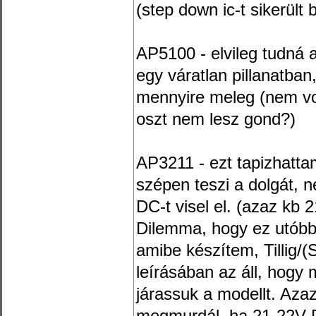
(step down ic-t sikerült
AP5100 - elvileg tudná 
egy váratlan pillanatban
mennyire meleg (nem volt
oszt nem lesz gond?)
AP3211 - ezt tapizhatta
szépen teszi a dolgát, 
DC-t visel el. (azaz kb
Dilemma, hogy ez utóbbi
amibe készítem, Tillig/
leírásában az áll, hog
járassuk a modellt. Aza