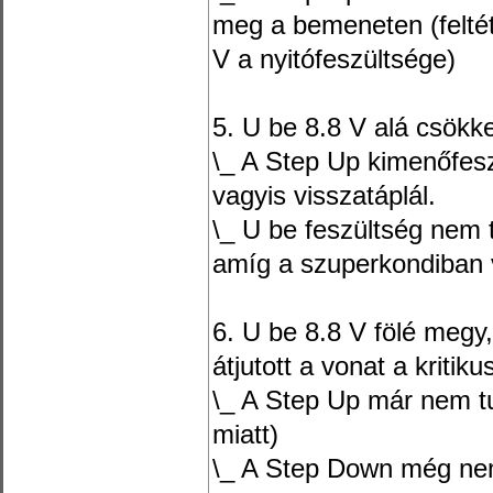
meg a bemeneten (feltét
V a nyitófeszültsége)
5. U be 8.8 V alá csökk
\_ A Step Up kimenőfes
vagyis visszatáplál.
\_ U be feszültség nem 
amíg a szuperkondiban 
6. U be 8.8 V fölé megy,
átjutott a vonat a kritik
\_ A Step Up már nem t
miatt)
\_ A Step Down még nem