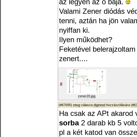
az legyen az ő baja.
Valami Zener diódás védé
tenni, aztán ha jön val
nyiffan ki.
Ilyen működhet?
Feketével belerajzolta
zenert....
zener20.jpg
(#67695)
etwg
válasza
diginewl
hozzászólására (
#6
Ha csak az APt akarod 
sorba
2 darab kb 5 volt
pl a két katod van össze