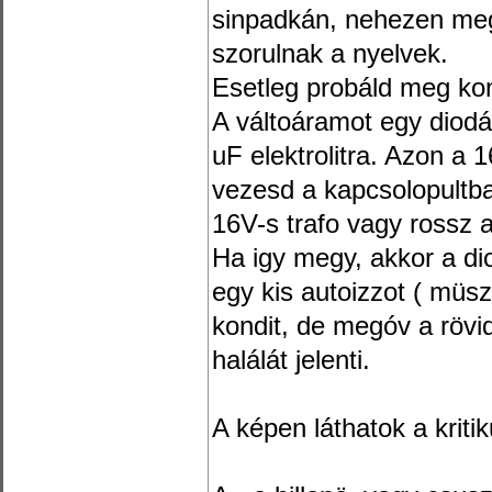
sinpadkán, nehezen meg
szorulnak a nyelvek.
Esetleg probáld meg ko
A váltoáramot egy diodá
uF elektrolitra. Azon a 
vezesd a kapcsolopultba
16V-s trafo vagy rossz 
Ha igy megy, akkor a di
egy kis autoizzot ( müszer
kondit, de megóv a rövi
halálát jelenti.
A képen láthatok a kriti