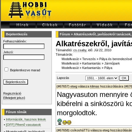
Bejelentkezés
Fórum
»
Alkatrészekről, javításokról tanácsok,
Felhasználónév:
Alkatrészekről, javít
Témaindító:
cs.csaby
, idő: Júl 22, 2010
Jelszó:
Témakörök:
Modellvasút
»
Tervezés
»
Pálya és berendezése
Modellvasút
»
Karbantartás
»
Járműpark
Modellvasút
»
Karbantartás
»
Pálya
Bejelentkezve marad
Lapozás
(#67657)
etwg
válasza
klimas
hozzászólására (
#67
Nagyvasuton mennyire ör
Regisztráció
Elfelejtett jelszó
kibérelni a sinköszörü k
morgolodtok.
Fórum témák
•
Információk, hasznos linkek
•
[OFF] Pihenő vasutasok
(#67658)
csíkosháTTú
válasza
etwg
hozzászólására
•
Alkatrészekről, javításokról