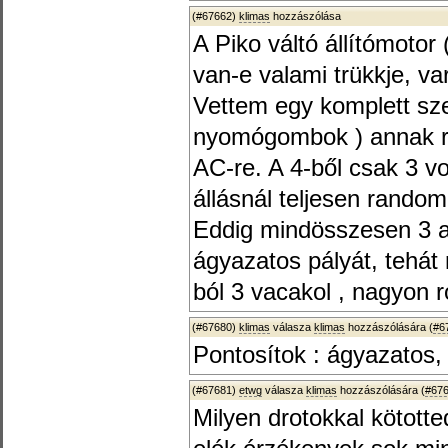
(#67662)
klimas
hozzászólása
A Piko váltó állítómoto
van-e valami trükkje, va
Vettem egy komplett sz
nyomógombok ) annak re
AC-re. A 4-ből csak 3 vo
állásnál teljesen random
Eddig mindösszesen 3 
ágyazatos pályát, tehát 
ból 3 vacakol , nagyon r
(#67680)
klimas
válasza
klimas
hozzászólására (
#6
Pontosítok : ágyazatos, I
(#67681)
etwg
válasza
klimas
hozzászólására (
#67
Milyen drotokkal kötot