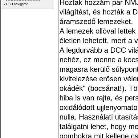
Hoztak hozzám pár NMJ 
•
ESU navigátor
világítást, és hozták a
áramszedő lemezeket.
A lemezek ollóval lettek
életlen lehetett, mert a 
A legdurvább a DCC vil
nehéz, ez menne a kocsi
magasra kerülő súlypont
kivitelezése erősen vél
okádék" (bocsánat!). Töb
hiba is van rajta, és per
oxidálódott ujjlenyomato
nulla. Használati utasít
találgatni lehet, hogy m
gombokra mit kellene cs