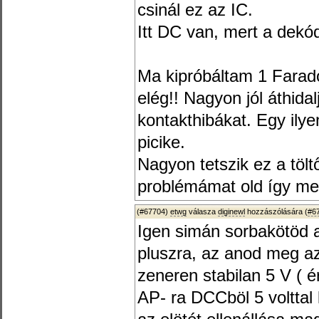
csinál ez az IC.
Itt DC van, mert a dekó
Ma kipróbáltam 1 Farado
elég!! Nagyon jól áthida
kontakthibákat. Egy ily
picike.
Nagyon tetszik ez a töl
problémámat old így m
(#67704)
etwg
válasza
diginewl
hozzászólására (
#6
Igen simán sorbakötöd 
pluszra, az anod meg a
zeneren stabilan 5 V ( é
AP- ra DCCböl 5 volttal