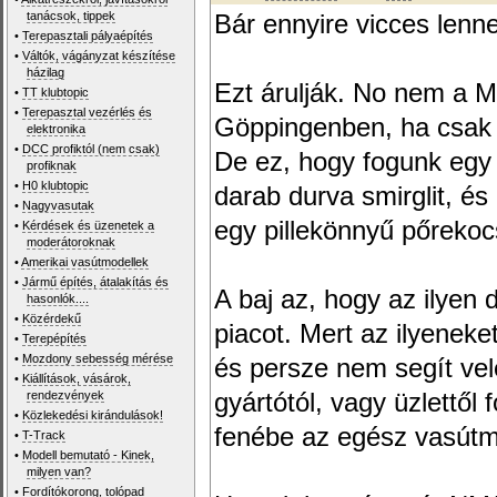
tanácsok, tippek
Bár ennyire vicces lenne
•
Terepasztali pályaépítés
•
Váltók, vágányzat készítése
házilag
Ezt árulják. No nem a M
•
TT klubtopic
•
Terepasztal vezérlés és
Göppingenben, ha csak e
elektronika
•
DCC profiktól (nem csak)
De ez, hogy fogunk egy 
profiknak
•
H0 klubtopic
darab durva smirglit, és
•
Nagyvasutak
egy pillekönnyű pőrekoc
•
Kérdések és üzenetek a
moderátoroknak
•
Amerikai vasútmodellek
•
Jármű építés, átalakítás és
A baj az, hogy az ilyen 
hasonlók....
•
Közérdekű
piacot. Mert az ilyeneke
•
Terepépítés
•
Mozdony sebesség mérése
és persze nem segít vel
•
Kiállítások, vásárok,
rendezvények
gyártótól, vagy üzlettől 
•
Közlekedési kirándulások!
fenébe az egész vasútm
•
T-Track
•
Modell bemutató - Kinek,
milyen van?
•
Fordítókorong, tolópad