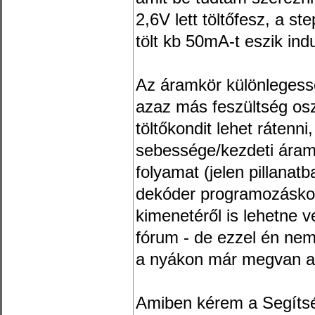
2,6V lett töltőfesz, a s
tölt kb 50mA-t eszik ind
Az áramkör különlegess
azaz más feszültség os
töltőkondit lehet rátenni,
sebessége/kezdeti áramfel
folyamat (jelen pillanat
dekóder programozáskor 
kimenetéről is lehetne ve
fórum - de ezzel én nem
a nyákon már megvan a 
Amiben kérem a Segítség