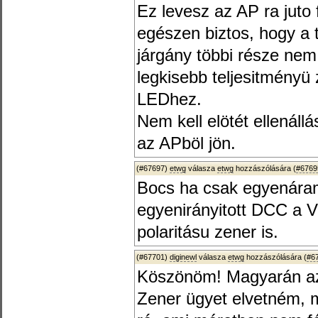
Ez levesz az AP ra juto 
egészen biztos, hogy a t
járgány többi része nem
legkisebb teljesitményü
LEDhez.
Nem kell elötét ellenál
az APböl jön.
(#67697)
etwg
válasza
etwg
hozzászólására (
#6769
Bocs ha csak egyenára
egyenirányitott DCC a V
polaritásu zener is.
(#67701)
diginewl
válasza
etwg
hozzászólására (
#6
Köszönöm! Magyarán az 
Zener ügyet elvetném, m