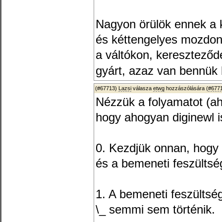
Nagyon örülök ennek a k
és kéttengelyes mozdon
a váltókon, keresztező
gyárt, azaz van bennük
(#67713)
Lazsi
válasza
etwg
hozzászólására (
#677
Nézzük a folyamatot (ah
hogy ahogyan diginewl is 
0. Kezdjük onnan, hogy 
és a bemeneti feszültsé
1. A bemeneti feszültség
\_ semmi sem történik.