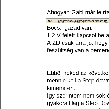
Ahogyan Gabi már leírta
(#67710)
etwg
válasza
diginewl
hozzászólására (
#6
Bocs, igazad van.
1,2 V felett kapcsol be 
A ZD csak arra jo, hogy
feszültség van a bemen
Ebböl neked az következ
mennie kell a Step dow
kimeneten.
Igy szerintem nem sok 
gyakoraltilag a Step Do