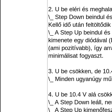
2. U be eléri és meghala
\_ Step Down beindul és 
Kellő idő után feltöltőd
\_ A Step Up beindul és e
kimenete egy diódával 
(ami pozitívabb), így ar
minimálisat fogyaszt.
3. U be csökken, de 10.
\_ Minden ugyanúgy műk
4. U be 10.4 V alá csökk
\_ A Step Down leáll, ne
\_ A Step Up kimenőfes