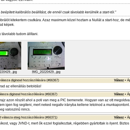
beépített kalibrálós beállítást, de ennél csak távolabb kerülnék a start-tól.”
ibrálót kitekertem csutkára. Azaz maximum közel hoztam a Nullát a start-hoz, de mé
ásd képek.
 távolabb tudom állítani.
20429...jpg
IMG_20220429...jpg
válasza
diginewl
hozzászólására (
#66367
)
Válasz
•
Á
rad az ellenállás betoldás!
álasza
diginewl
hozzászólására (
#66367
)
Válasz
•
Á
ajz azon részét ahol a poti van meg a PIC bemenete. Hogyan van az ott megoldva
nem igen fog segiteni, mert neked negativ irányba kellene letolnod a munkapontont.
eg valoszinű nincs.
l
válasza
etwg
hozzászólására (
#66371
)
Válasz
•
Á
ost, vagy JVND-t, mert ők ezzel foglalkoztak, régebben gyártottak is ilyent. Biztos