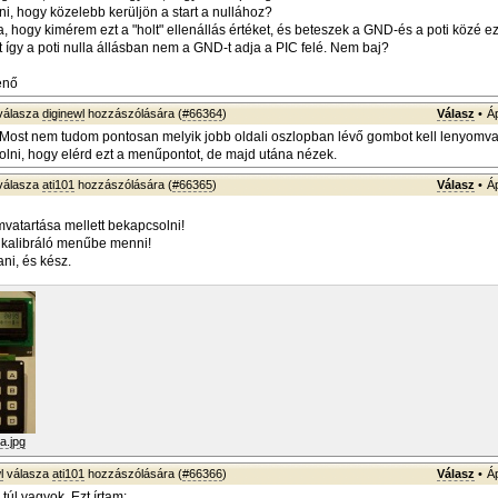
ni, hogy közelebb kerüljön a start a nullához?
, hogy kimérem ezt a "holt" ellenállás értéket, és beteszek a GND-és a poti közé ez
t így a poti nulla állásban nem a GND-t adja a PIC felé. Nem baj?
enő
válasza
diginewl
hozzászólására (
#66364
)
Válasz
•
Á
l! Most nem tudom pontosan melyik jobb oldali oszlopban lévő gombot kell lenyomva 
lni, hogy elérd ezt a menűpontot, de majd utána nézek.
válasza
ati101
hozzászólására (
#66365
)
Válasz
•
Á
atartása mellett bekapcsolni!
 kalibráló menűbe menni!
tani, és kész.
a.jpg
l
válasza
ati101
hozzászólására (
#66366
)
Válasz
•
Á
túl vagyok. Ezt írtam: