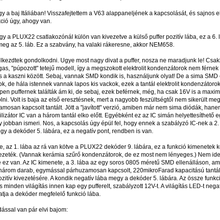
gy a baj Itáliában! Visszafejtettem a V63 alappaneljének a kapcsolását, és sajnos e
ció úgy, ahogy van.
gy a PLUX22 csatlakozónál külön van kivezetve a külső puffer pozitív lába, ez a 6. l
meg az 5. láb. Ez a szabvány, ha valaki rákeresne, akkor NEM658.
elkezdtek gondolkodni. Ugye most nagy divat a puffer, nosza ne maradjunk le! Cs
s, "púpozott" tetejű modell, így a megszokott elektrolit kondenzátorok nem férnek 
a kaszni között. Sebaj, vannak SMD kondik is, használjunk olyat! De a sima SMD e
k, de hála istennek vannak lapos kis vackok, ezek a tantál elektrolit kondenzátorok
en puffernek találták ám ki, de sebaj, ezek beférnek, még, ha csak 16V is a maxim
lni. Volt is baja az első eresztésnek, mert a nagyobb feszültségtől nem sikerült me
mosan kapcsolt tantált. Jött a "javított" verzió, amiben már nem sima diódák, ha
ilizátor IC van a három tantál elko előtt. Egyébként ez az IC simán helyettesíthető 
gy jobban ismeri. Nos, a kapcsolás úgy épül fel, hogy ennek a szabályzó IC-nek a 2.
gy a dekóder 5. lábára, ez a negatív pont, rendben is van.
, az 1. lába az rá van kötve a PLUX22 dekóder 9. lábára, ez a funkció kimenetek k
vezeték. (Vannak kerámia szűrő kondenzátorok, de ez most nem lényeges.) Nem ide
 ez van. Az IC kimenete, a 3. lába az egy soros 0805 méretű SMD ellenálláson, 
három darab, egymással párhuzamosan kapcsolt, 220mikroFarad kapacitású tantál e
zitív kivezetésére. A kondik negatív lába megy a dekóder 5. lábára. Az össze funkc
is minden világítás innen kap egy pufferelt, szabályzott 12V-t. A világítás LED-t negat
tja a dekóder megfelelő funkció lába.
ással van pár elvi bajom: