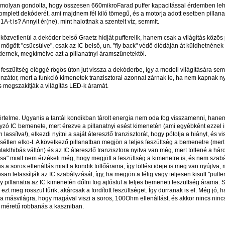
 komolyan gondolta, hogy összesen 660mikroFarad puffer kapacitással érdemben leh
omplett dekóderét, ami majdnem fél kiló tömegű, és a motorja adott esetben pillan
1A-t is? Annyit ér(ne), mint halottnak a szentelt víz, semmit.
közvetlenül a dekóder belső Graetz hídját pufferelik, hanem csak a világítás közös p
 mögött "csücsülve", csak az IC belső, un. "fly back" védő diódáján át küldhetnének
ernek, megkímélve azt a pillanatnyi áramszünetektől.
r feszültség eléggé rögös úton jut vissza a dekóderbe, így a modell világítására se
zátor, mert a funkció kimenetek tranzisztorai azonnal zárnak le, ha nem kapnak ny
és megszakítják a világítás LED-k áramát.
telme. Ugyanis a tantál kondikban tárolt energia nem oda fog visszamenni, hanem 
lyzó IC bemenete, mert érezve a pillanatnyi esést kimenetén (ami egyébként ezzel 
 lassítva!), elkezdi nyitni a saját áteresztő tranzisztorát, hogy pótolja a hiányt, és vi
étlen elko-t. A következő pillanatban megjön a teljes feszültség a bemenetre (mert
kthibás váltón) és az IC áteresztő tranzisztora nyitva van még, mert töltené a háro
ása" miatt nem érzékeli még, hogy megjött a feszültség a kimenetre is, és nem szab
 a soros ellenállás miatt a kondik töltőárama, így töltési ideje is meg van nyújtva,
an lelassítják az IC szabályzását, így, ha megjön a félig vagy teljesen kisült "puffe
 pillanatra az IC kimenetén dőlni fog ajtóstul a teljes bemeneti feszültség árama. S
zt meg rosszul tűrik, akárcsak a fordított feszültséget. Így durranak is el. Még jó, 
a másvilágra, hogy magával viszi a soros, 100Ohm ellenállást, és akkor nincs nincs
 méretű robbanás a kaszniban.