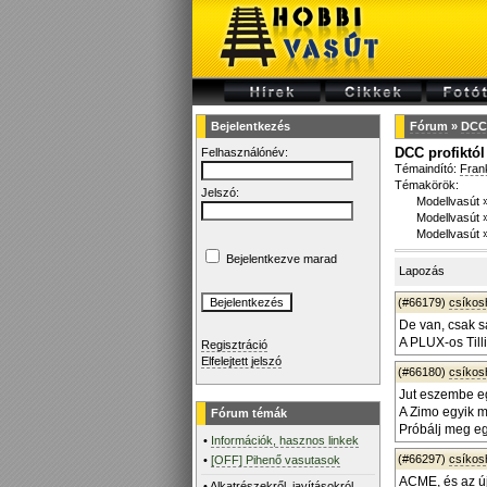
Bejelentkezés
Fórum
»
DCC 
DCC profiktól
Felhasználónév:
Témaindító:
Fran
Témakörök:
Jelszó:
Modellvasút
Modellvasút
Modellvasút
Bejelentkezve marad
Lapozás
(#66179)
csíko
De van, csak s
A PLUX-os Till
Regisztráció
Elfelejtett jelszó
(#66180)
csíko
Jut eszembe eg
A Zimo egyik mé
Fórum témák
Próbálj meg eg
•
Információk, hasznos linkek
(#66297)
csíko
•
[OFF] Pihenő vasutasok
ACME, és az ú
•
Alkatrészekről, javításokról