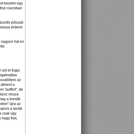
et kezelni egy
atnyi csúcsban
ozitív pólusát.
 vissza érdemi
m nagyon hat ez
itó
azt el fogja
irgalmatlan
sszatölteni az
 átment a
m "puffert", de
ályoz vissza
 meg a kondik
rekre" újra az
ajnos a tantál
ha csak úgy
 nagy füst,