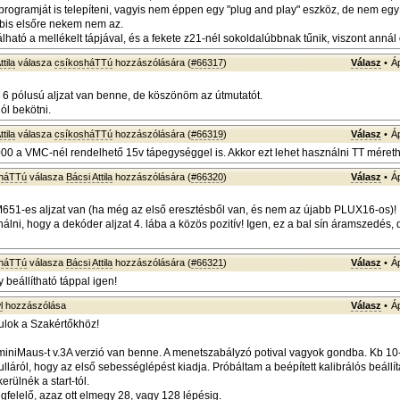
rogramját is telepíteni, vagyis nem éppen egy "plug and play" eszköz, de nem egy 
bis elsőre nekem nem az.
ható a mellékelt tápjával, és a fekete z21-nél sokoldalúbbnak tűnik, viszont annál
tila
válasza
csíkosháTTú
hozzászólására (
#66317
)
Válasz
•
Á
 6 pólusú aljzat van benne, de köszönöm az útmutatót.
l bekötni.
tila
válasza
csíkosháTTú
hozzászólására (
#66319
)
Válasz
•
Á
00 a VMC-nél rendelhető 15v tápegységgel is. Akkor ezt lehet használni TT méret
sháTTú
válasza
Bácsi Attila
hozzászólására (
#66320
)
Válasz
•
Á
51-es aljzat van (ha még az első eresztésből van, és nem az újabb PLUX16-os)!
inálni, hogy a dekóder aljzat 4. lába a közös pozitív! Igen, ez a bal sín áramszedés, d
sháTTú
válasza
Bácsi Attila
hozzászólására (
#66321
)
Válasz
•
Á
 beállítható táppal igen!
l
hozzászólása
Válasz
•
Á
ulok a Szakértőkhöz!
miniMaus-t v.3A verzió van benne. A menetszabályzó potival vagyok gondba. Kb 10-
nulláról, hogy az első sebességlépést kiadja. Próbáltam a beépített kalibrálós beállít
erülnék a start-tól.
gfelelő, azaz ott elmegy 28, vagy 128 lépésig.