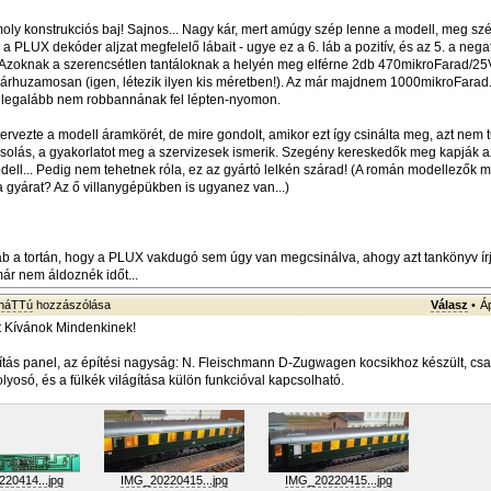
ly konstrukciós baj! Sajnos... Nagy kár, mert amúgy szép lenne a modell, meg szép 
 a PLUX dekóder aljzat megfelelő lábait - ugye ez a 6. láb a pozitív, és az 5. a negat
 Azoknak a szerencsétlen tantáloknak a helyén meg elférne 2db 470mikroFarad/25
árhuzamosan (igen, létezik ilyen kis méretben!). Az már majdnem 1000mikroFarad
de legalább nem robbannának fel lépten-nyomon.
ervezte a modell áramkörét, de mire gondolt, amikor ezt így csinálta meg, azt nem 
csolás, a gyakorlatot meg a szervizesek ismerik. Szegény kereskedők meg kapják az
dell... Pedig nem tehetnek róla, ez az gyártó lelkén szárad! (A román modellezők
 gyárat? Az ő villanygépükben is ugyanez van...)
b a tortán, hogy a PLUX vakdugó sem úgy van megcsinálva, ahogy azt tankönyv ír
ár nem áldoznék időt...
sháTTú
hozzászólása
Válasz
•
Á
t Kívánok Mindenkinek!
tás panel, az építési nagyság: N. Fleischmann D-Zugwagen kocsikhoz készült, csak 
olyosó, és a fülkék világítása külön funkcióval kapcsolható.
20414...jpg
IMG_20220415...jpg
IMG_20220415...jpg