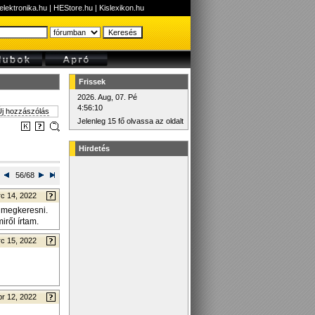
elektronika.hu
|
HEStore.hu
|
Kislexikon.hu
Frissek
2026. Aug, 07. Pé
4:56:10
j hozzászólás
Jelenleg 15 fő olvassa az oldalt
Hirdetés
56/68
c 14, 2022
e megkeresni.
iről írtam.
c 15, 2022
pr 12, 2022