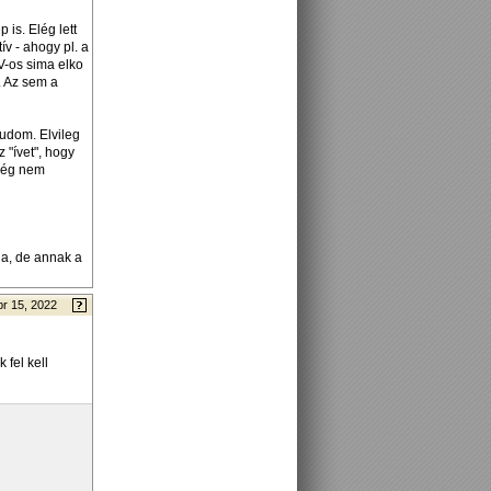
is. Elég lett
ív - ahogy pl. a
V-os sima elko
. Az sem a
tudom. Elvileg
 "ívet", hogy
 még nem
ja, de annak a
pr 15, 2022
fel kell