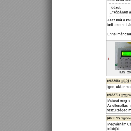
Idézet:
„Próbáltam a 
Azaz már a kal
kell tekerni. L
Ennél már csak
IMG_202
(#66368)
ati101
Igen, akkor ma
(#66371)
etwg
v
Mutasd meg a r
Az ellenállás 
feszültséged m
(#66372)
diginew
Megvárnám Csík
trükkjük.