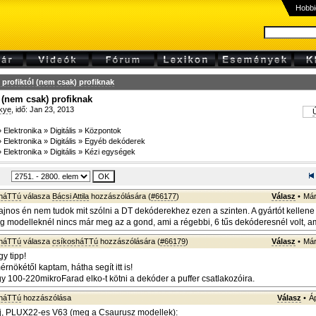
Hobbi
profiktól (nem csak) profiknak
 (nem csak) profiknak
kye
, idő: Jan 23, 2013
Ú
»
Elektronika
»
Digitális
»
Központok
»
Elektronika
»
Digitális
»
Egyéb dekóderek
»
Elektronika
»
Digitális
»
Kézi egységek
sháTTú
válasza
Bácsi Attila
hozzászólására (
#66177
)
Válasz
•
Már
ajnos én nem tudok mit szólni a DT dekóderekhez ezen a szinten. A gyártót kellen
ig modelleknél nincs már meg az a gond, ami a régebbi, 6 tűs dekóderesnél volt, am
sháTTú
válasza
csíkosháTTú
hozzászólására (
#66179
)
Válasz
•
Már
y tipp!
rnökétől kaptam, hátha segít itt is!
y 100-220mikroFarad elko-t kötni a dekóder a puffer csatlakozóira.
sháTTú
hozzászólása
Válasz
•
Á
j, PLUX22-es V63 (meg a Csaurusz modellek):