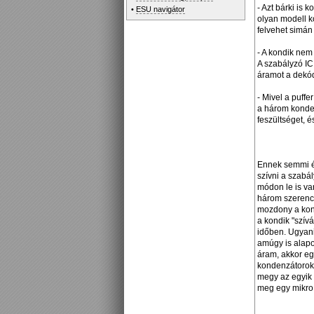
- Azt bárki is
•
ESU navigátor
olyan modell k
felvehet simán 
- A kondik nem 
A szabályzó IC
áramot a dekód
- Mivel a puffe
a három konden
feszültséget, 
Ennek semmi ér
szívni a szabá
módon le is van
három szerencs
mozdony a konta
a kondik "szív
időben. Ugyanis
amúgy is alapos
áram, akkor egy
kondenzátorok e
megy az egyik 
meg egy mikro