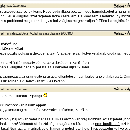
tila
hozzászólása
Válasz
•
Á
 segítséget szeretnék kérni. Roco Ludmillába betettem egy hangdekódert a hang m
dul el. A világitás izzót régeben ledre cseréltem. Ha kiveszem a ledeket úgy moz
zt a problémát megoldani hogy a led világitás megmaradjon ? Előre is megköszö
sháTTú
válasza
Bácsi Attila
hozzászólására (
#66303
)
Válasz
•
Á
 kötöttél be!
a következőket:
közös pozitív pólusa a dekóder aljzat 7. lába, erre van kötve két darab dióda is, még
en a világítás negatív pólusa az a dekóder aljzat 6. lába.
en a világítás negatív pólusa az a dekóder aljzat 2. lába.
at számozása az óramutató járásával ellentétesen van körbe, a jelölt lába az 1. Onn
másik sorban a 4. felett van sz 5. és tovább.
sháTTú
hozzászólása
Válasz
•
Á
apapucs - Tulipán - Spangli
000 központ van nálam éppen.
 gyakorlatilag mindenféle vezérlővel működik, PC-ről is.
omoly baj az van vele! Idehaza a 18-as verzió van forgalomban, ez azt jelenti, ho
dnak hozzá! A kimenő sínfeszültsége magának a központnak
nem beállítható
, ezt ír
ítása! Nem az, amit adnak vele, hanem a netről letölthető! Picit vesződni kell vele,