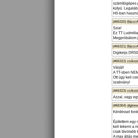
számítógépes p
kütyü. Legaláb
H0-ban használ
(#66320)
Bácsi At
Szia!
Ez TT Ludmilla
Megpróbálom jó
(#66321)
Bácsi At
Digikeijs DR50
(#66322)
csíko
Várjál!
A TT-sben NEM6
Ott úgy kell cs
szabvány!
(#66323)
csíko
Azzal, vagy egy
(#66364)
diginew
Kérdéssel ford
Építettem egy 
kell tekerni a 
csak távolabb k
A max állás me