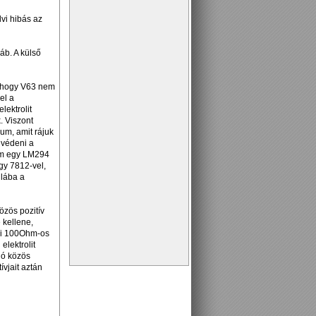
lvi hibás az
áb. A külső
akhogy V63 nem
el a
lektrolit
. Viszont
um, amit rájuk
gvédeni a
nem egy LM294
egy 7812-vel,
 lába a
özös pozitív
 kellene,
ami 100Ohm-os
lektrolit
ió közös
ívjait aztán