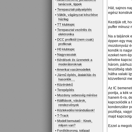
tanácsok, tippek
Hát, sajnos na
•
Terepasztali pályaépítés
egész konstruk
•
Váltók, vágányzat készítése
házilag
Kezdjük ott, ho
•
TT klubtopic
puffer mínusz 
•
Terepasztal vezérlés és
elektronika
Na a taljánok 
•
DCC profiktól (nem csak)
éppen egy maga
profiknak
mozdonyváz és 
•
H0 klubtopic
kondik is nagyo
•
Nagyvasutak
ezeket nem épp
lehetne kapcso
•
Kérdések és üzenetek a
moderátoroknak
három, párhuza
feszültség stab
•
Amerikai vasútmodellek
hátha valaki í
•
Jármű építés, átalakítás és
közvetlenül me
hasonlók....
•
Közérdekű
Az IC bemenete
•
Terepépítés
pontja, a kék 
•
Mozdony sebesség mérése
hanem 6-ra, de
•
Kiállítások, vásárok,
kapcsolódik a 
rendezvények
kondenzátor po
•
Közlekedési kirándulások!
pozitívja, vagy
•
T-Track
majd kapcsolga
•
Modell bemutató - Kinek,
milyen van?
Ezzel a megold
•
Fordítókorong, tolópad