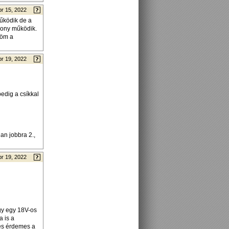
pr 15, 2022
űködik de a
dony működik.
nöm a
pr 19, 2022
pedig a csíkkal
an jobbra 2.,
pr 19, 2022
gy egy 18V-os
ja is a
 és érdemes a