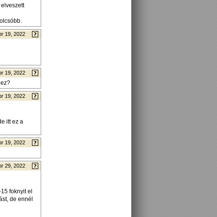
elveszett
 olcsóbb.
pr 19, 2022
pr 19, 2022
hez?
pr 19, 2022
e itt ez a
pr 19, 2022
pr 29, 2022
15 foknyit el
ást, de ennél