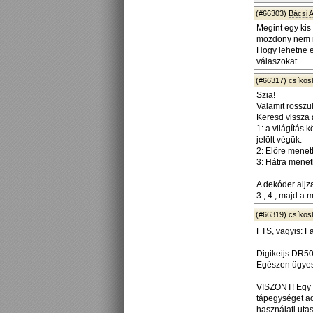
(#66303)
Bácsi At
Megint egy kis
mozdony nem in
Hogy lehetne e
válaszokat.
(#66317)
csíko
Szia!
Valamit rosszul
Keresd vissza 
1: a világítás 
jelölt végük.
2: Előre menetb
3: Hátra menetb
A dekóder aljz
3., 4., majd a 
(#66319)
csíko
FTS, vagyis: F
Digikeijs DR5
Egészen ügyes,
VISZONT! Egy k
tápegységet a
használati utas