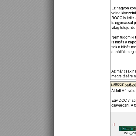
Ez nagyon komo
volna kivezetni
ROCO is tette.
is egymással p
világ teteje, 
Nem tudom ki t
is hibás a kap
sok a hibás mo
dobálták meg a
Az már csak ha
megfejtésére m
(#66302)
csíko
Áldott Húsvéto
Egy DCC világí
csavarozni. A f
IMG_202