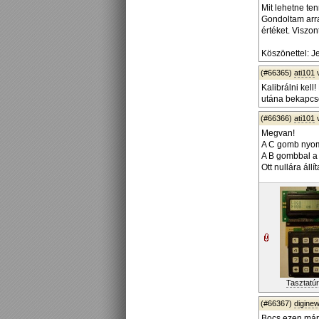
Mit lehetne ten
Gondoltam arra
értéket. Viszon
Köszönettel: J
(#66365)
ati101
Kalibrálni kel
utána bekapcso
(#66366)
ati101
Megvan!
A C gomb nyomv
A B gombbal a
Ott nullára állí
Tasztatúr
(#66367)
diginew
Bocs ezen már 