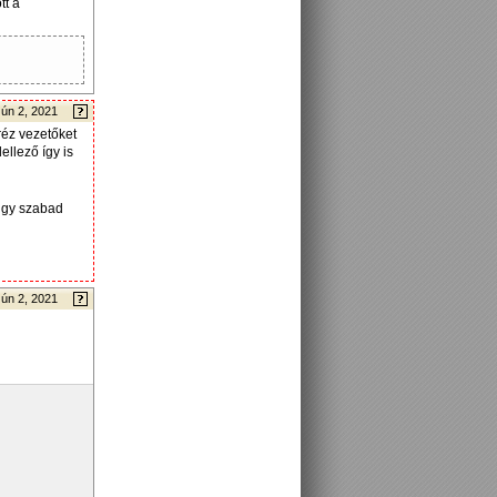
tt a
Jún 2, 2021
réz vezetőket
ellező így is
 úgy szabad
Jún 2, 2021