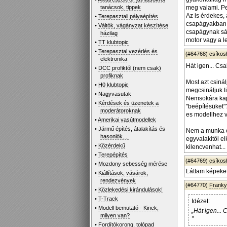
tanácsok, tippek
meg valami. Pe
Az is érdekes, 
•
Terepasztali pályaépítés
csapágyakban 
•
Váltók, vágányzat készítése
csapágynak sár
házilag
motor vagy a l
•
TT klubtopic
•
Terepasztal vezérlés és
(#64768)
csíko
elektronika
Hát igen... Cs
•
DCC profiktól (nem csak)
profiknak
Most azt csiná
•
H0 klubtopic
megcsináljuk t
•
Nagyvasutak
Nemsokára kapo
•
Kérdések és üzenetek a
"beépítésüket"
moderátoroknak
es modellhez 
•
Amerikai vasútmodellek
•
Jármű építés, átalakítás és
Nem a munka el
hasonlók....
egyvalakitől e
•
Közérdekű
kilencvenhat...
•
Terepépítés
(#64769)
csíko
•
Mozdony sebesség mérése
Láttam képeket
•
Kiállítások, vásárok,
rendezvények
(#64770)
Frank
•
Közlekedési kirándulások!
•
T-Track
Idézet:
•
Modell bemutató - Kinek,
„Hát igen...
milyen van?
”
•
Fordítókorong, tolópad