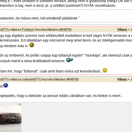
 még a 7 éves unokám is szebben forraszt, pedig nem is gyakorolta (még)! De van o
lmenően is baj, nem is kicsi, pl. a szétfúrt (szétmart?) NYÁK vezetősávok...
 valamire, ha másra nem, hát elrettentő példának.”
sháTTú
válasza
Frankye
hozzászólására (
#64876
)
Válasz
•
ogy egy digitális üzemre nem előkészített modellben el kell vágni NYÁK lemezen a 
természetes. Ezt általában egy sniccerrel meg lehet tenni, és az intelligensebb mod
g mindeni más is.
n az emberrel, és pofán csapja egy túltanult egyén* "munkája", aki ráereszt csak
szlyuk marót a sima textilbakelit lemezre.
tam írni, hogy "túltanult", csak amit írtam volna azt kimoderálod...
sháTTú
válasza
csíkosháTTú
hozzászólására (
#64878
)
Válasz
•
is!
lepetés, hogy a dekóder az persze totális zárlatban van, és tönkre is ment...