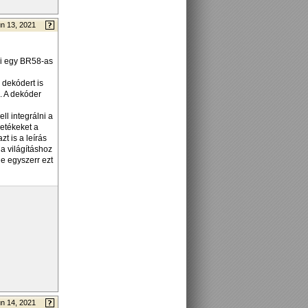
n 13, 2021
mi egy BR58-as
 dekódert is
. A dekóder
ll integrálni a
etékeket a
zt is a leírás
 a világításhoz
e egyszerr ezt
n 14, 2021