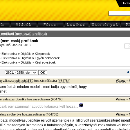
Hobbi
profiktól (nem csak) profiknak
 (nem csak) profiknak
kye
, idő: Jan 23, 2013
Ú
»
Elektronika
»
Digitális
»
Központok
»
Elektronika
»
Digitális
»
Egyéb dekóderek
»
Elektronika
»
Digitális
»
Kézi egységek
ke
válasza
csíkosháTTú
hozzászólására (
#64764
)
Válasz
•
em épít át minden modellt, mert tudja egyesekről, hogy
ehet!
ye
válasza
róbertke
hozzászólására (
#64765
)
Válasz
•
 csak egy számmal nagyobb kalapács kell hozzá...
álasza
róbertke
hozzászólására (
#64765
)
Válasz
•
lbatal modellvasut épitöje és volt üzemeltöje ( a Tillig volt szerszámkészitöje) mondt
 NDK mozdonyok üzemelnek a hatalmas pályán, a keszthelyitöl csak valamivel kise
inden mozdonyt uj alvázra kellett átépiteni és csapágyazni - az eredeti konstrukcio