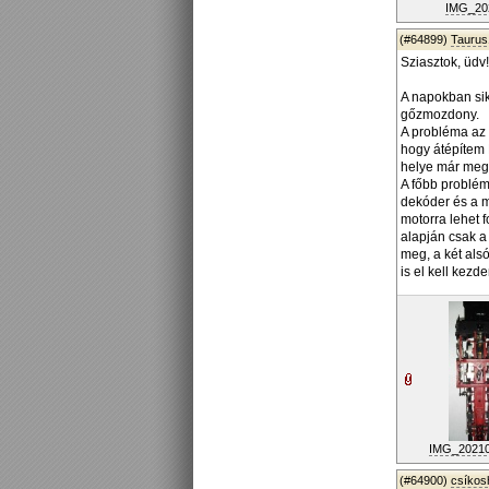
IMG_202
(#64899)
Taurus
Sziasztok, üdv!
A napokban sik
gőzmozdony.
A probléma az 
hogy átépítem 
helye már megv
A főbb probléma
dekóder és a m
motorra lehet f
alapján csak a 
meg, a két als
is el kell kezde
IMG_202106
(#64900)
csíko