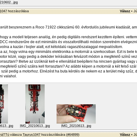
10602...jpg
1047
hozzászólása
Válasz
•
Jú
erült beszereznem a Roco 71922 cikkszámú 60. évfordulós jubileumi kiadását, a
hogy a modell teljesen analóg, én pedig digitális rendszert kezdtem építeni. vettem
DCC-rendszerűre de ezt minimális és visszafordítható módon szeretném elvégezni
olna a kazán / bojler alatt, ezt kétoldalú ragasztószalaggal megvalósítom.
 az, hogy volna egy minimális elektronika a motornál a szerkocsiban. Ezt is bele ke
otor közé, vagy pedig a dekóder leírásában felvázolt módon a megfelelő színű vez
orrasztani? Illetve az izzóknál kell-e ellenállást beépíteni ha nincsen gyárilag vagy a
megfelelő színű szálra kell forrasztani? Az alábbi képen a motornál a két felső szál
ó szál pedig a motorhoz. Elnézést ha buta kérdés de nekem ez a terület még szűz, d
ni valahol.
13...jpg
IMG_20210613...jpg
IMG_20210613...jpg
sháTTú
válasza
Taurus1047
hozzászólására (
#64899
)
Válasz
•
Jú