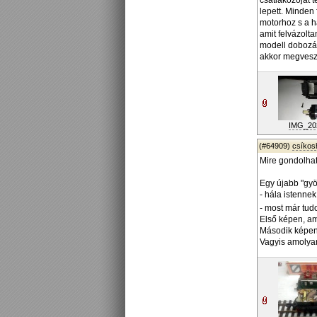
csatlakozóját 
lepett. Minden
motorhoz s a h
amit felvázolta
modell dobozáb
akkor megvesze
IMG_202
(#64909)
csíko
Mire gondolhat
Egy újabb "gyö
- hála istenne
- most már tud
Első képen, am
Második képen, 
Vagyis amolyan