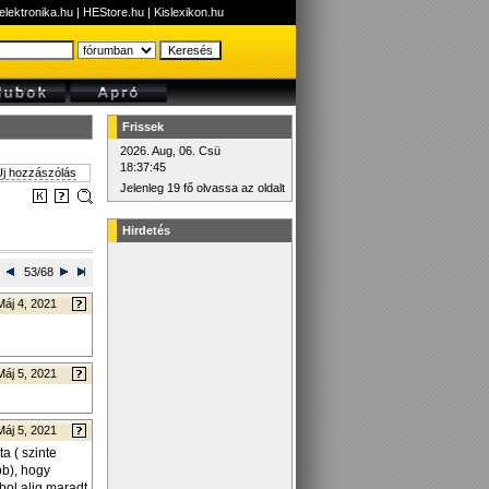
elektronika.hu
|
HEStore.hu
|
Kislexikon.hu
Frissek
2026. Aug, 06. Csü
18:37:45
j hozzászólás
Jelenleg 19 fő olvassa az oldalt
Hirdetés
53/68
Máj 4, 2021
Máj 5, 2021
Máj 5, 2021
a ( szinte
bb), hogy
bol alig maradt