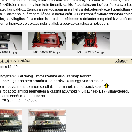
terveztem a bonthatóság miatt. A szerkocsiban semmilyen áramfelvétel nincs, ami 
 feszültség a mozdony kerekein történik s a kis Y csatlakozón továbbitódik a szerko
átsó lámpákhoz. Sajnos a szerkocsiban nincs hely a dekódernek ezért gondoltam ki
m. S akkor ha jól értettem írásod, a motor előtti kis elektronikát kiforraszthatom és 
a, s a világítást és a motort is direktben köthetem a dekóder megfeleő kivezetésé
m a hiányzó dolgokat s neki is állok a beavatkozáshoz a hétvégén.
10614...jpg
IMG_20210614...jpg
IMG_20210614...jpg
sháTTú
hozzászólása
Válasz
•
Jú
ott a költő?
ngyszem". Két dolog jutott eszembe erről az "átépítésről":
k ebbe legalább nem próbáltak beleerőszakolni egy Maxon motort;
om, hogy a rómaiak miért sorolták a germánokat a barbárok közé.
i fogadott, amikor leemeltem a kasznit az Arnold N BR117 (ex E17) villanygépről.
amit ebből ki lehetett hozni.
 "Előtte - utána" képek.