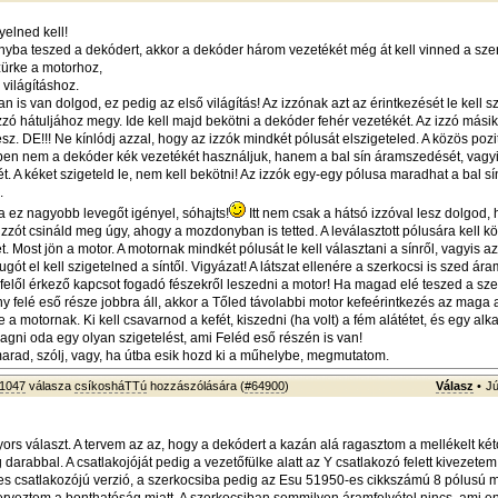
yelned kell!
yba teszed a dekódert, akkor a dekóder három vezetékét még át kell vinned a sze
zürke a motorhoz,
 világításhoz.
 is van dolgod, ez pedig az első világítás! Az izzónak azt az érintkezését le kell sz
izzó hátuljához megy. Ide kell majd bekötni a dekóder fehér vezetékét. Az izzó mási
esz. DE!!! Ne kínlódj azzal, hogy az izzók mindkét pólusát elszigeteled. A közös poz
en nem a dekóder kék vezetékét használjuk, hanem a bal sín áramszedését, vagy
t. A kéket szigeteld le, nem kell bekötni! Az izzók egy-egy pólusa maradhat a bal sí
.
na ez nagyobb levegőt igényel, sóhajts!
Itt nem csak a hátsó izzóval lesz dolgod,
 izzót csináld meg úgy, ahogy a mozdonyban is tetted. A leválasztott pólusára kell k
. Most jön a motor. A motornak mindkét pólusát le kell választani a sínről, vagyis azt
rugót el kell szigetelned a síntől. Vigyázat! A látszat ellenére a szerkocsi is szed ár
elől érkező kapcsot fogadó fészekről leszedni a motor! Ha magad elé teszed a szer
 felé eső része jobbra áll, akkor a Tőled távolabbi motor kefeérintkezés az maga 
ve a motornak. Ki kell csavarnod a kefét, kiszedni (ha volt) a fém alátétet, és egy 
agni oda egy olyan szigetelést, ami Feléd eső részén is van!
rad, szólj, vagy, ha útba esik hozd ki a műhelybe, megmutatom.
1047
válasza
csíkosháTTú
hozzászólására (
#64900
)
Válasz
•
Jú
rs választ. A tervem az az, hogy a dekódert a kazán alá ragasztom a mellékelt két
darabbal. A csatlakojóját pedig a vezetőfülke alatt az Y csatlakozó felett kivezete
s csatlakozójú verzió, a szerkocsiba pedig az Esu 51950-es cikkszámú 8 pólusú