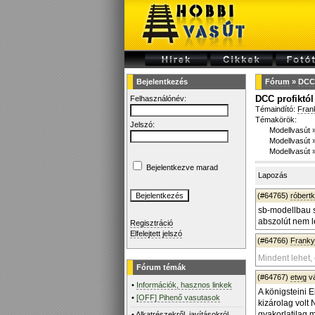
Bejelentkezés
Fórum
»
DCC 
DCC profiktól
Felhasználónév:
Témaindító:
Fran
Témakörök:
Jelszó:
Modellvasút
Modellvasút
Modellvasút
Bejelentkezve marad
Lapozás
(#64765)
róbert
sb-modellbau s
abszolút nem l
Regisztráció
Elfelejtett jelszó
(#64766)
Frank
Mindent lehet,
Fórum témák
(#64767)
etwg
v
•
Információk, hasznos linkek
A königsteini E
•
[OFF] Pihenő vasutasok
kizárolag volt
gyakorlatilag m
•
Alkatrészekről, javításokról