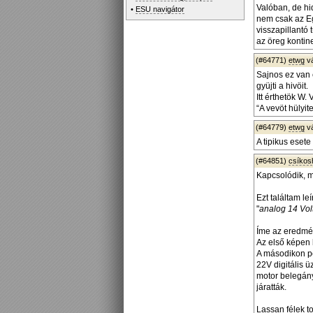
Valóban, de hi
•
ESU navigátor
nem csak az Eg
visszapillantó
az öreg kontine
(#64771)
etwg
v
Sajnos ez van 
gyüjti a hivöit.
Itt érthetök W.
“A vevöt hülyit
(#64779)
etwg
v
A tipikus eset
(#64851)
csíko
Kapcsolódik, m
Ezt találtam le
"
analog 14 Volt
Íme az eredmé
Az első képen 
A másodikon p
22V digitális
motor belegány
járatták.
Lassan félek t