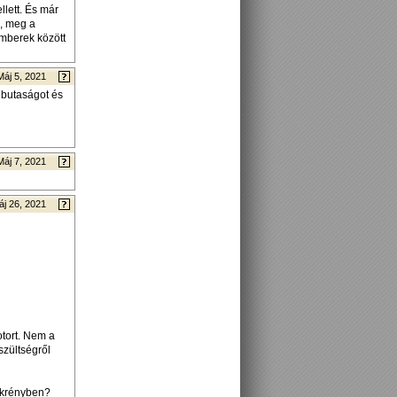
lett. És már
s, meg a
emberek között
Máj 5, 2021
 butaságot és
Máj 7, 2021
áj 26, 2021
tort. Nem a
szültségről
zekrényben?