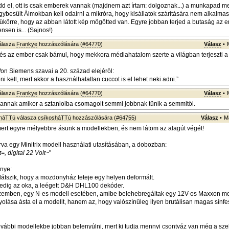
dd el, ott is csak emberek vannak (majdnem azt írtam: dolgoznak...) a munkapad mel
ybesült Álmokban kell odaírni a mikróra, hogy kisállatok szárítására nem alkalma
 tükörre, hogy az abban látott kép mögötted van. Egyre jobban terjed a butaság az 
nsen is... (Sajnos!)
álasza
Frankye
hozzászólására (
#64770
)
Válasz
•
és az ember csak bámul, hogy mekkora médiahatalom szerte a világban terjeszti a
 Von Siemens szavai a 20. század elejéröl:
eni kell, mert akkor a használhatatlan cuccot is el lehet neki adni.”
álasza
Frankye
hozzászólására (
#64770
)
Válasz
•
e annak amikor a sztaniolba csomagolt semmi jobbnak tünik a semmitöl.
sháTTú
válasza
csíkosháTTú
hozzászólására (
#64755
)
Válasz
•
M
ert egyre mélyebbre ásunk a modellekben, és nem látom az alagút végét!
írva egy Minitrix modell használati utasításában, a dobozban:
=, digital 22 Volt~
"
nye:
látszik, hogy a mozdonyház teteje egy helyen deformált.
edig az oka, a leégett D&H DHL100 dekóder.
 üzemben, egy N-es modell esetében, amibe belehebregáltak egy 12V-os Maxxon mo
olása ásta el a modellt, hanem az, hogy valószínűleg ilyen brutálisan magas sínfe
ovábbi modellekbe jobban belenyúlni, mert ki tudja mennyi csontváz van még a s