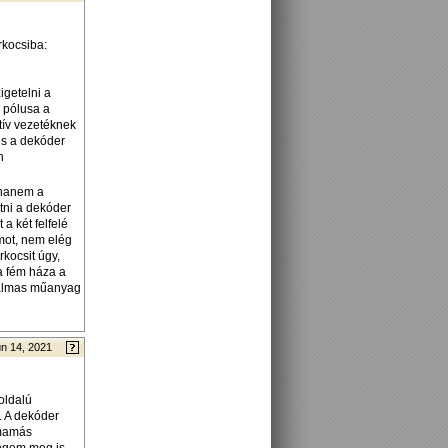
rkocsiba:
igetelni a
k pólusa a
itív vezetéknek
is a dekóder
n
 hanem a
ötni a dekóder
 a két felfelé
amot, nem elég
kocsit úgy,
a fém háza a
alkalmas műanyag
n 14, 2021
oldalú
m. A dekóder
 mamás