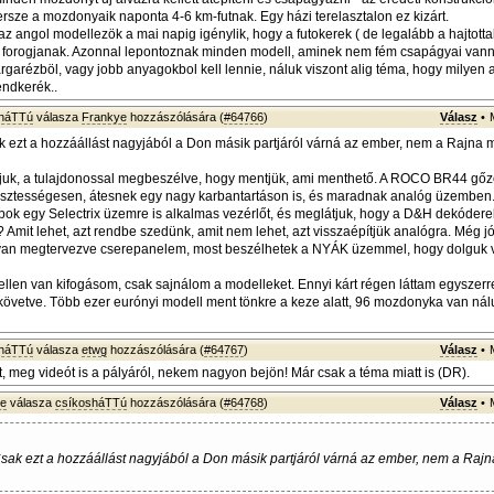
rsze a mozdonyaik naponta 4-6 km-futnak. Egy házi terelasztalon ez kizárt.
az angol modellezök a mai napig igénylik, hogy a futokerek ( de legalább a hajtotta
forogjanak. Azonnal lepontoznak minden modell, aminek nem fém csapágyai vann
garézböl, vagy jobb anyagokbol kell lennie, náluk viszont alig téma, hogy milyen a 
endkerék..
sháTTú
válasza
Frankye
hozzászólására (
#64766
)
Válasz
•
ak ezt a hozzáállást nagyjából a Don másik partjáról várná az ember, nem a Rajna me
ljuk, a tulajdonossal megbeszélve, hogy mentjük, ami menthető. A ROCO BR44 gő
isztességesen, átesnek egy nagy karbantartáson is, és maradnak analóg üzemben
k egy Selectrix üzemre is alkalmas vezérlőt, és meglátjuk, hogy a D&H dekóderek
? Amit lehet, azt rendbe szedünk, amit nem lehet, azt visszaépítjük analógra. Még j
van megtervezve cserepanelem, most beszélhetek a NYÁK üzemmel, hogy dolguk 
len van kifogásom, csak sajnálom a modelleket. Ennyi kárt régen láttam egyszerre
lkövetve. Több ezer eurónyi modell ment tönkre a keze alatt, 96 mozdonyka van nál
sháTTú
válasza
etwg
hozzászólására (
#64767
)
Válasz
•
, meg videót is a pályáról, nekem nagyon bejön! Már csak a téma miatt is (DR).
ye
válasza
csíkosháTTú
hozzászólására (
#64768
)
Válasz
•
 Csak ezt a hozzáállást nagyjából a Don másik partjáról várná az ember, nem a Rajna