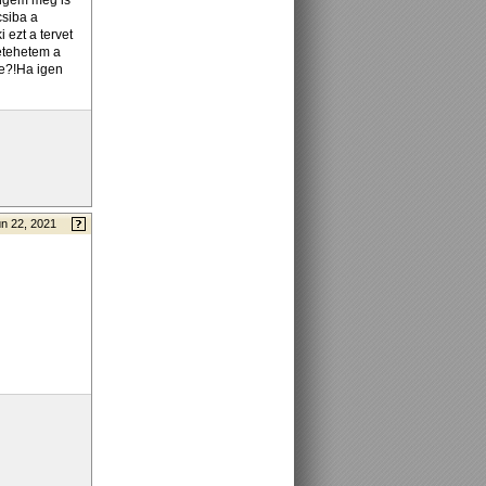
engem meg is
csiba a
 ezt a tervet
betehetem a
re?!Ha igen
n 22, 2021