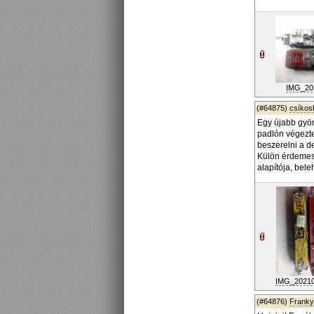
IMG_202
(#64875)
csíko
Egy újabb gyön
padlón végezte
beszerelni a d
Külön érdemes 
alapítója, bele
IMG_202106
(#64876)
Frank