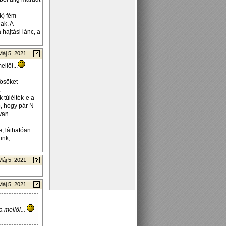
k) fém
ak. A
hajtási lánc, a
Máj 5, 2021
llől...
zösöket
.
 túlélték-e a
ó, hogy pár N-
van.
, láthatóan
unk,
Máj 5, 2021
Máj 5, 2021
 mellől...