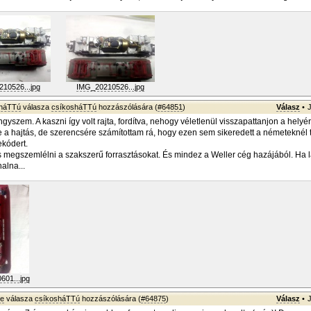
10526...jpg
IMG_20210526...jpg
sháTTú
válasza
csíkosháTTú
hozzászólására (
#64851
)
Válasz
•
gyszem. A kaszni így volt rajta, fordítva, nehogy véletlenül visszapattanjon a hely
 a hajtás, de szerencsére számítottam rá, hogy ezen sem sikeredett a németeknél
ekódert.
megszemlélni a szakszerű forrasztásokat. És mindez a Weller cég hazájából. Ha l
halna...
01...jpg
ye
válasza
csíkosháTTú
hozzászólására (
#64875
)
Válasz
•