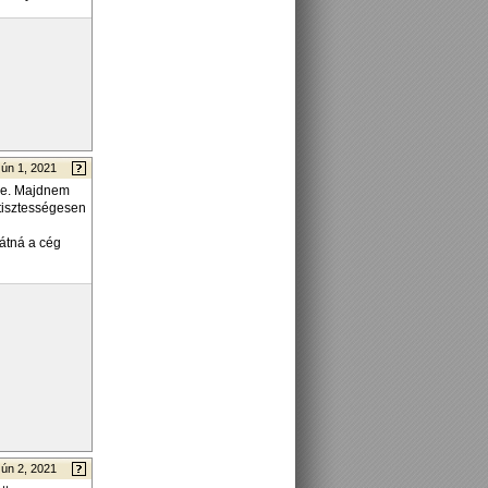
Jún 1, 2021
ére. Majdnem
 tisztességesen
átná a cég
Jún 2, 2021