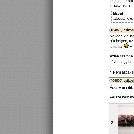
Hujujuj! Ennél
forrasztáson tú
Idézet:
„Mindenki jó
(#64878)
csíko
Na igen. Az, h
pár helyen, az 
csinálja!
Me
Aztán szembejö
kézből egy hos
*: Nem azt akar
(#64880)
csíko
Ééés van jobb 
Persze nem meg