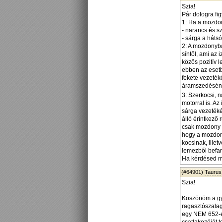
Szia!
Pár dologra fig
1: Ha a mozdon
- narancs és s
- sárga a hátsó
2: A mozdonyban
síntől, ami az 
közös pozitív l
ebben az esetb
fekete vezetéké
áramszedésén
3: Szerkocsi, 
motorral is. Az
sárga vezetékét
álló érintkező 
csak mozdony f
hogy a mozdony
kocsinak, illet
lemezből befar
Ha kérdésed ma
(#64901)
Taurus
Szia!
Köszönöm a gyo
ragasztószalag 
egy NEM 652-e