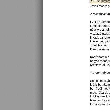
(#13172)
piltdo
Javaslatodra s
A többfázisu m
Ez tuti,hogy n
kontroller láb
növekvő amplit
+ szorzó utasí
Inkább az lehe
kifejteni egy 
Továbbra sem é
Darabszám mia
Köszönöm a a "
hogy a mondjuk
(Az "Iskolai B
Tul tudományos
Sajnos muszáj 
Máris belátta
bemf-ből megfe
megpróbálok a 
infót,sajnos ki
Ráadásul az én
fordulatszám)s