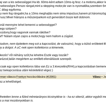
aj van a kis sebességgel.Ha kb. 60ms-ként adtam 10ms-ig fesz.-t a motorra,akkor 
 sebességre.Persze rángat,mint a stepping motor,de van is nyomatéka,szemben 
 átlag egyforma.
y nem fog rángatni,ha a 10ms meghajtás nem sima impulzus,hanem pl.háromszög
inusz.Mivel híányos a műszerparkom ezt generátort össze kell dobnom.
nál mennyire lehet lemenni a sebességgel?
megy szépen?
mozdony,hogy vagonok vannak rákötve?
M? Nálam olyan zajos a motor,hogy nem hallom a zúgást.
udom, nem épitettem meg ezt a kapcsolást, de valoszinü, hogy a külsö eröltetett f
gy a dolgot. A uC-nek open kollektoros a kimenete,
fékezés"-ről néhány szót,ha lehetne.Eszik vagy isszák?
rázod,talán megértem az említett ellenállások szerepét.
csak egy open kollektoros lába van.Ez a 3.kivezetés(RA4),a kapcsolásban bemen
esz bekapcsolása utáni késletetést végez.)
wnman
válasza
Frankye
hozzászólására (
#13061
)
Válasz
•
Ja
sz.a lehetőséget.
etetlen lenne a füled méretarányos kicsinyitése is - ha ez sikerül, akkor egyböl m
us a mai mozdonyokban is.