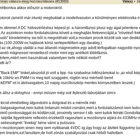
wnman
válasza
etwg
hozzászólására (
#13093
)
Válasz
•
Ja
zétbontva akkor először a motorokról.
otorok (amiröl már irtunk) megbuktak a modellvasuton a körülményes elektronika mi
em stimmel.A DC hídvezérléshez képest pl. a háromfázisú plusz egy ágat jelentene 
at.Az aszinkron motor fordulatszáma követi a meghajtás frekvenciáját,a "növekvő fr
udó" követelmény sw-ből is megoldható volt,a mostani procik között sok van dedi
tás.(100-200W-os hajtások körül sertepertéltem egy darabig.)
t az ok,ahogy utaltál a mai állandó mágnesekre,egy adott térfogatban nagyobb ny
állandó mágnessel rendelkező motor mint egy anélküli többfázisú.
rtem,miért nem használnak valamilyen kefe nélküli motort?
tti ár?
Back EMF" linket,abszolút jó volt a tipp -ha szabadna lottószámokat is-,az első kép
 10kHz-es PWM-t is meg kell szaggatni, rögtön lesz mérhető bemf.
ackEFM"-et is átolvasgatom,10 napig oszcilloszkóp mentes környezetben leszek.)
 állsz a dologhoz - ennyi müszer még sok fejlesztö laborjában sincs .
kicsit elméletileg átgondolni a dolgokat és a mérnök mér.
m balgaságomat,nem tudok öntanuló módot csinálni,mert a fordulatszámot nem tu
lelő pontossággal és kódtárcsát, proximity sensor-t stb. sem tudok felraki.Gondolt
talpfák figyelésére reflexiós érzékelőt ragasztani a mozdonyra aljára és 433MHz-n
s sebességnél "évekig" kéne várni a pulzusra.
 mozdonyaim sinen meg sem nyikkanak 4VDC-ig,úgy hogy az átviteli függvény (ug
em lineáris,ezt tanultam,de holt zónás szabályozást csak hírből hallottam.