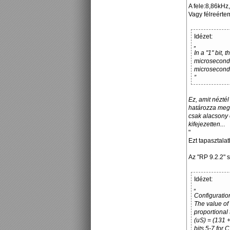
A fele:8,86kHz,
Vagy félreérte
Idézet:
„
In a "1" bit,
microseconds2
microseconds.
”
Ez, amit nézté
határozza meg
csak alacsony 
kifejezetten..
.
"
Ezt tapasztala
Az "RP 9.2.2"
Idézet:
„
Configuratio
The value of
proportional
(uS) = (131 
bits 5-7 for 