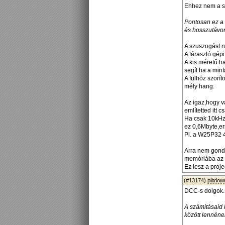
Ehhez nem a s
Pontosan ez a 
és hosszutávon
A szuszogást n
A fárasztó gép
A kis méretű 
segít ha a min
A fülhöz szorí
mély hang.
Az igaz,hogy v
említetted itt 
Ha csak 10kHz
ez 0,6Mbyte,er
Pl. a W25P32 
Arra nem gondol
memóriába az "e
Ez lesz a proje
(#13174)
piltdo
DCC-s dolgok.
A számitásaid 
között lennéne