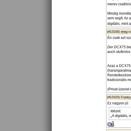
merev csatlórúd
Mindig mondtam
sem segít. Az 
digitális, mint
(#13100)
etwg
v
Én csak azt sza
Der DCX75 bie
auch stufenlos 
Azaz a DCX75 
(harangaratmat
Rendelkezésre 
tradicionális 
(Privat üzenet 
(#13103)
Frank
Ez nagyon jó:
Idézet:
„A digitális,