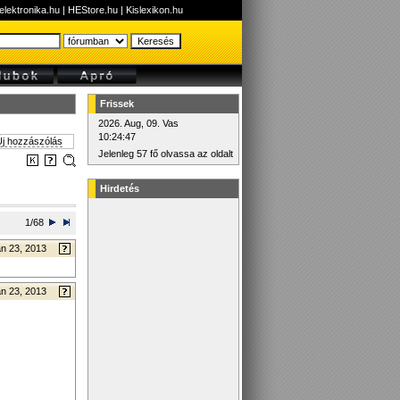
elektronika.hu
|
HEStore.hu
|
Kislexikon.hu
Frissek
2026. Aug, 09. Vas
10:24:47
j hozzászólás
Jelenleg 57 fő olvassa az oldalt
Hirdetés
1/68
n 23, 2013
n 23, 2013