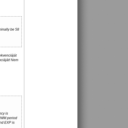
ominally be 58
ekvenciáját
ciáját! Nem
ncy is
 PWM period
and EXP is