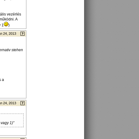
ális vezérlés
 működni. A
y 1
)
n 24, 2013
rnativ stehen
s a
n 24, 2013
 vagy 1)”