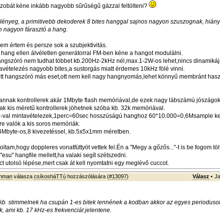
zobát kéne inkább nagyobb sűrűségű gázzal feltölteni?
lényeg, a primitivebb dekoderek 8 bites hanggal sajnos nagyon szuszognak, hiány
 nagyon fárasztó a hang.
em értem és persze sok a szubjektivitás.
i hang ellen álvéletlen generátorral FM-ben kéne a hangot modulálni.
hangszóró nem tudhat többet kb.200Hz-2kHz nél,max.1-2W-os lehet,nincs dinamiká
tavételezés nagyobb bites,a sustorgás miatt érdemes 10kHz fölé vinni.
tott hangszóró más eset,ott nem kell nagy hangnyomás,lehet könnyű membránt hasz
annak kontrollerek akár 1Mbyte flash memóriával,de ezek nagy lábszámú jószágo
csak kis méretű kontrollerek jöhetnek szóba kb. 32k memóriával.
-val mintavételezek,1perc=60sec hosszúságú hanghoz 60*10.000=0,6Msample kell
re valók a kis soros memóriák.
4Mbyte-os,8 kivezetéssel, kb.5x5x1mm méretben.
tam,hogy doppleres vonatfüttyöt vettek fel.Én a "Megy a gőzős..."-t is be fogom töl
su" hangfile mellett,ha valaki segít szétszedni.
ct utolsó lépése,mert csak át kell nyomtatni egy meglévő cuccot.
wnman
válasza
csíkosháTTú
hozzászólására (
#13097
)
Válasz
•
Ja
kb. stimmelnek ha csupán 1-es bitek lennének a kodban akkor az egyes perioduso
k, ami kb. 17 kHz-es frekvenciát jelentene.