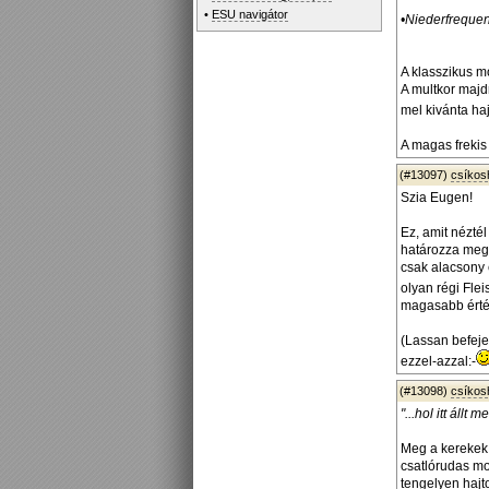
•
ESU navigátor
•Niederfreque
A klasszikus mo
A multkor majd
mel kivánta ha
A magas frekis
(#13097)
csíko
Szia Eugen!
Ez, amit nézté
határozza meg
csak alacsony 
olyan régi Fl
magasabb érté
(Lassan befeje
ezzel-azzal:-
(#13098)
csíko
"...hol itt állt
Meg a kerekek, 
csatlórudas mo
tengelyen hajt