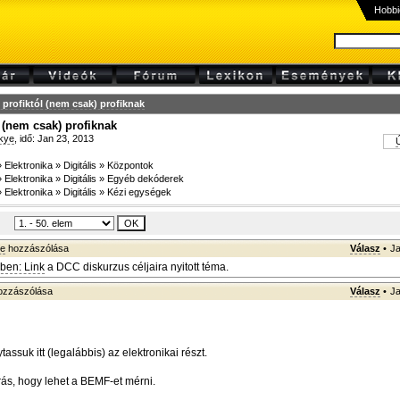
Hobbi
profiktól (nem csak) profiknak
 (nem csak) profiknak
kye
, idő: Jan 23, 2013
Ú
»
Elektronika
»
Digitális
»
Központok
»
Elektronika
»
Digitális
»
Egyéb dekóderek
»
Elektronika
»
Digitális
»
Kézi egységek
ye
hozzászólása
Válasz
•
Ja
ben: Link
a DCC diskurzus céljaira nyitott téma.
zzászólása
Válasz
•
Ja
tassuk itt (legalábbis) az elektronikai részt.
árás, hogy lehet a BEMF-et mérni.