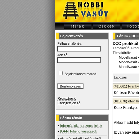
Bejelentkezés
Fórum
»
DCC 
DCC profiktól
Felhasználónév:
Témaindító:
Fran
Témakörök:
Jelszó:
Modellvasút
Modellvasút
Modellvasút
Bejelentkezve marad
Lapozás
(#13061)
Frank
Kérésre
Bőveb
Regisztráció
(#13076)
etwg
ho
Elfelejtett jelszó
Kösz Frankye.
Fórum témák
Akkor hadd foly
•
Információk, hasznos linkek
•
[OFF] Pihenő vasutasok
Itt van egy elj
•
Alkatrészekről, javításokról