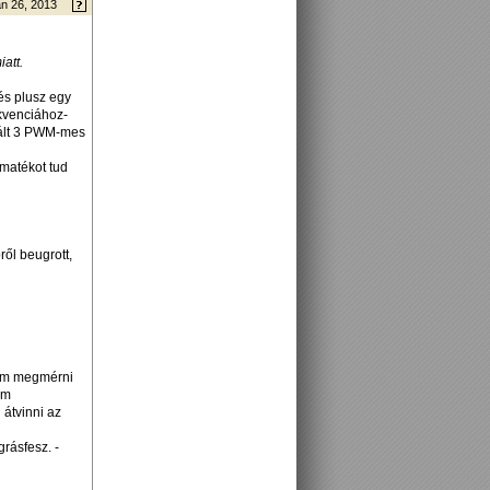
n 26, 2013
att.
és plusz egy
ekvenciához-
kált 3 PWM-mes
omatékot tud
ről beugrott,
dom megmérni
am
 átvinni az
rásfesz. -