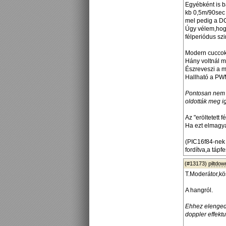
Egyébként is b
kb 0,5m/90sec
mel pedig a DC
Úgy vélem,hog
félperiódus sz
Modern cuccok
Hány voltnál 
Észreveszi a 
Hallható a PW
Pontosan nem t
oldották meg i
Az "eröltetett 
Ha ezt elmagya
(PIC16f84-nek 
fordítva,a tápf
(#13173)
piltdo
T.Moderátor,kö
A hangról.
Ehhez elengedh
doppler effekt