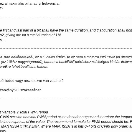
ez a maximális pillanatnyi frekvencia.
m?
 the first and last part of a bit shall have the same duration, and that duration shall n
, giving the bit a total duration of 116
 ...
l a Tran dekódereknél, ez a CV9-es érték! De ez nem a motorra jutó PWM jel ütemfr
 (az 10kHz nagyságrendű), hanem a backEMF méréshez szükséges kioltás frekven
érétkre lehet beállítani, hanem
tból tudod vagy részletezve van valahol?
 szabvány 90. szakaszában
n Variable 9 Total PWM Period
 CV#9 sets the nominal PWM period at the decoder output and therefore the freque
 to the reciprocal of the value. The recommend formula for PWM period should be:
+ MANTISSA x 4)x 2 EXP ,Where MANTISSA is in bits 0-4 bits of CV#9 (low order) 
CV#9.