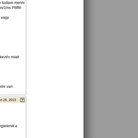
le tudtam menni
6ms/1ms PWM-
 vagy
ékezés miatt
etre van
n 26, 2013
egjelenik a