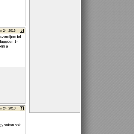
n 24, 2013
szereljem fel.
 függően 1-
örni a
n 24, 2013
ogy sokan sok