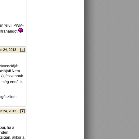
en felüli PWM-
ultrahangot
n 24, 2013
ekvenciáját
ciáját! Nem
Hz), és vannak
e még ennél is
iegészítem
n 24, 2013
baj, ha a
inden
csigán, akkor a