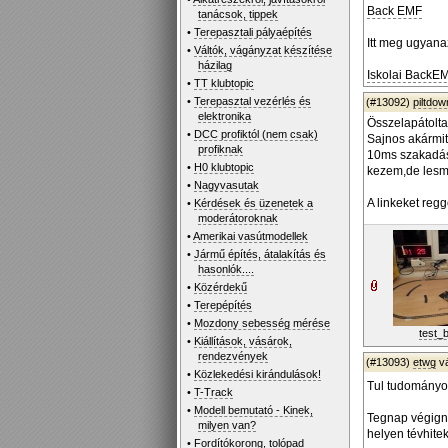
Back EMF
tanácsok, tippek
•
Terepasztali pályaépítés
Itt meg ugyanaz
•
Váltók, vágányzat készítése
házilag
Iskolai BackE
•
TT klubtopic
•
Terepasztal vezérlés és
(#13092)
piltdo
elektronika
Összelapátolta
•
DCC profiktól (nem csak)
Sajnos akármit
profiknak
10ms szakadások
•
H0 klubtopic
kezem,de lesmi
•
Nagyvasutak
A linkeket reg
•
Kérdések és üzenetek a
moderátoroknak
•
Amerikai vasútmodellek
•
Jármű építés, átalakítás és
hasonlók....
•
Közérdekű
•
Terepépítés
•
Mozdony sebesség mérése
test_
•
Kiállítások, vásárok,
rendezvények
(#13093)
etwg
v
•
Közlekedési kirándulások!
Tul tudományos
•
T-Track
•
Modell bemutató - Kinek,
Tegnap végigné
milyen van?
helyen tévhitek
•
Fordítókorong, tolópad