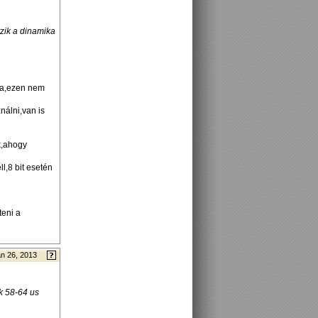
zik a dinamika
ja,ezen nem
nálni,van is
k,ahogy
,8 bit esetén
teni a
n 26, 2013
k 58-64 us