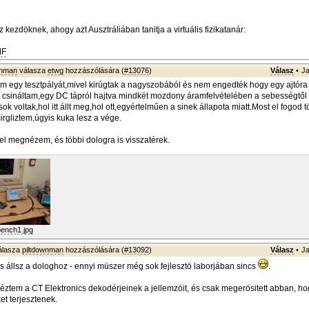
 kezdöknek, ahogy azt Ausztráliában tanitja a virtuális fizikatanár:
MF
wnman
válasza
etwg
hozzászólására (
#13076
)
Válasz
•
Ja
m egy tesztpályát,mivel kirúgtak a nagyszobából és nem engedték hogy egy ajtóra 
 csináltam,egy DC tápról hajtva mindkét mozdony áramfelvételében a sebességtől
 voltak,hol itt állt meg,hol ott,egyértelműen a sinek állapota miatt.Most el fogod t
rgliztem,úgyis kuka lesz a vége.
gel megnézem, és többi dologra is visszatérek.
bench1.jpg
álasza
piltdownman
hozzászólására (
#13092
)
Válasz
•
Ja
 állsz a dologhoz - ennyi müszer még sok fejlesztö laborjában sincs
.
ztem a CT Elektronics dekodérjeinek a jellemzöit, és csak megerösitett abban, h
et terjesztenek.