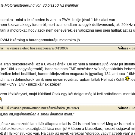
nte Motoransteuerung von 30 bis150 Hz wählbar
torokra - mint a te képeden is van - a PWM frekije jóval 1 kHz alatt van.
nem kizavartak egy forumról, mert azt mondtam az egyik delikvensnek, aki 20 kHz-
jtani a motorokat, hogy azok nem denevérek, és valoszinü meg sem hallják azt az 
 PWM kizárolag a harangarmaturáju motorokra jó.
sháTTú
válasza
etwg
hozzászólására (
#13093
)
Válasz
•
Ja
l a Tran dekódereknél, ez a CV9-es érték! De ez nem a motorra jutó PWM jel ütemfr
 (az 10kHz nagyságrendű), hanem a backEMF méréshez szükséges kioltás frekven
érétkre lehet beállítani, hanem kifejezetten magasra is (gyárilag 134, ami cca. 16k
eischmann dobmotorok, amik még ugyan rövidnadrágban látták Helmuth Kohlt
, d
ken - CV9=147 - muzsikálnak szépen.
zem kézikönyvet, majd küldöm! Csak egy-két dolgot még ki kell próbálnom, mert k
)
sháTTú
válasza
piltdownman
hozzászólására (
#13092
)
Válasz
•
Ja
 meg,hol ott,egyértelműen a sinek állapota miatt."
és az áramszedő lamellák állapota miatt is. Ott is lehet ám kosz! Meg az is lehet a 
dellek kerekeinek szögbeállítása nem jó! A képen a klasszikus, hosszú csigával m
ott BTTB konstrukció van. Ha csak az egyik kerékpár "előrébb, vagy hátrébb van" a 