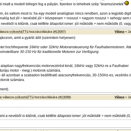
 miatt a modell billegni fog a pályán. Ilyenkor is lehetnek szép "áramszünetek"
, és vallom most is: ha egy modell analógban nincs rendben, azon a legjobb digit
analóg tud jól > kevésbé jól > közepesen > rosszul > nagyon rosszul > sehogy sem
 a nevéből is kitűnik, csak kétféle állapotot ismer: jól működik > nem működik (0, vag
álasza
csíkosháTTú
hozzászólására (
#13097
)
Válasz
•
Ja
jkozom, amit a gyártó állit (szerintem helyesen):
tet hochfrequente 16kHz oder 32kHz Motoransteuerung für Faulhabermotoren. Alte
einstellbare 30-150 Hz für traditionelle Motoren zur Verfügung.
alapban nagyfrekvenciás motorvezérést kinál, 16kHz vagy 32kHz-re a Faulhaber
uráju motor - megj.) motorok számára.
áll azonban a szabadon beállitható alacsonyfrekvenciás, 30-150Hz-es, vezérlés i
motorok számára.
ment).
ye
válasza
csíkosháTTú
hozzászólására (
#13098
)
Válasz
•
Ja
 mint a nevéből is kitűnik, csak kétféle állapotot ismer: jól működik > nem működik (0,