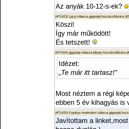
Az anyák 10-12-s-ek?
(#71423)
Lazsi
válasza
gigantati
hozzászólására (
#
Köszi!
Így már működött!
És tetszett!
(#71424)
gigantati
válasza
klimas
hozzászólására (
#
Idézet:
„Te már itt tartasz!”
Most néztem a régi képe
ebben 5 év kihagyás is v
(#71425)
Frankye
moderátori válasza
gigantati
hozzá
Javítottam a linket,most