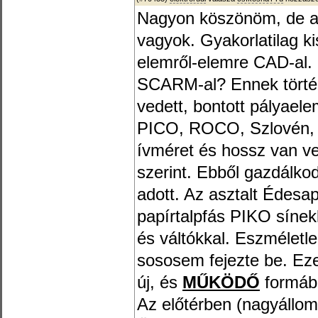
Nagyon köszönöm, de a 
vagyok. Gyakorlatilag k
elemről-elemre CAD-al. 
SCARM-al? Ennek történ
vedett, bontott pályaele
PICO, ROCO, Szlovén, O
ívméret és hossz van ve
szerint. Ebből gazdálko
adott. Az asztalt Édesa
papírtalpfás PIKO sínekk
és váltókkal. Eszméletl
sososem fejezte be. Ez
új, és
MŰKÖDŐ
formába
Az előtérben (nagyállom