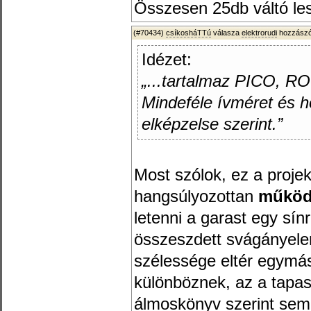
Összesen 25db váltó les
(#70434)
csíkosháTTú
válasza
elektrorudi
hozzászó
Idézet:
„...tartalmaz PICO, RO
Mindeféle ívméret és 
elképzelse szerint.”
Most szólok, ez a projek
hangsúlyozottan
műkö
letenni a garast egy sín
összeszdett svágányele
szélessége eltér egymás
különböznek, az a tapas
álmoskönyv szerint sem 