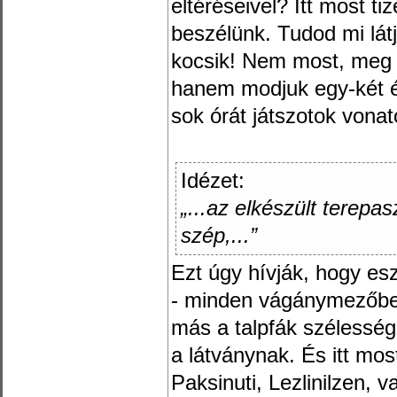
eltéréseivel? Itt most ti
beszélünk. Tudod mi lá
kocsik! Nem most, meg 
hanem modjuk egy-két év
sok órát játszotok vonat
Idézet:
„...az elkészült terep
szép,...”
Ezt úgy hívják, hogy esz
- minden vágánymezőbe
más a talpfák szélesség
a látványnak. És itt mos
Paksinuti, Lezlinilzen,