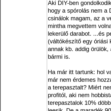
Aki DIY-ben gondolkodik
hogy a spórolás nem a D
csinálok magam, az a vé
mintha megvettem volna a 
lekerülő darabot. ...és 
(váltókészítő egy óriási 
annak kb. addig örülök
bármi is.
Ha már itt tartunk: hol 
már nem érdemes hozzáf
a terepasztalt? Miért n
profitól, aki nem hobbis
terepasztalok 10% döbb
leesik. De a maradék 90%