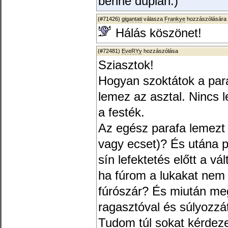
benne duplán.)
(#71426)
gigantati
válasza
Frankye
hozzászólására 
Hálás köszönet!
(#72481)
EveRYy
hozzászólása
Sziasztok!
Hogyan szoktátok a para
lemez az asztal. Nincs 
a festék.
Az egész parafa lemezt t
vagy ecset)? És utána p
sín lefektetés előtt a v
ha fúrom a lukakat nem 
fúrószár? És miután meg
ragasztóval és súlyozzá
Tudom túl sokat kérdez