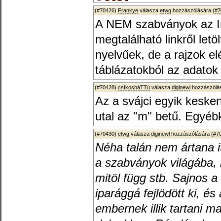
(#70426)
Frankye
válasza
etwg
hozzászólására (
#7
A NEM szabványok az I
megtalálható linkről let
nyelvűek, de a rajzok e
táblázatokból az adatok
(#70428)
csíkosháTTú
válasza
diginewl
hozzászólás
Az a svájci egyik kesk
utal az "m" betű. Egyéb
(#70430)
etwg
válasza
diginewl
hozzászólására (
#7
Néha talán nem ártana it
a szabványok világába, 
mitöl függ stb. Sajnos 
iparággá fejlödött ki, é
embernek illik tartani m