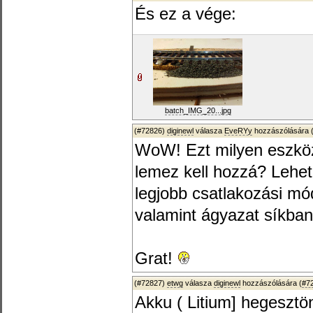
És ez a vége:
batch_IMG_20...jpg
(#72826)
diginewl
válasza
EveRYy
hozzászólására 
WoW! Ezt milyen eszköz
lemez kell hozzá? Lehet 
legjobb csatlakozási m
valamint ágyazat síkban
Grat!
(#72827)
etwg
válasza
diginewl
hozzászólására (
#7
Akku ( Litium] hegesztö