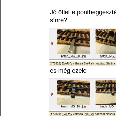
Jó ötlet e pontheggeszté
sínre?
batch_IMG_20...jpg
batch_IMG_2
(#72823)
EveRYy
válasza
EveRYy
hozzászólására 
és még ezek:
batch_IMG_20...jpg
batch_IMG_2
(#72824)
EveRYy
válasza
EveRYy
hozzászólására 