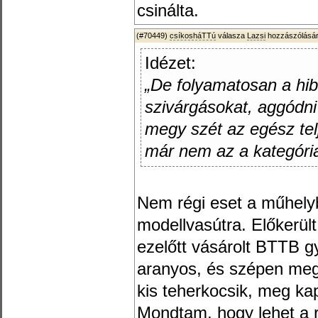
csinálta.
(#70449)
csíkosháTTú
válasza
Lazsi
hozzászólásár
Idézet:
„De folyamatosan a hibá
szivárgásokat, aggódni
megy szét az egész telj
már nem az a kategória
Nem régi eset a műhelybe
modellvasútra. Előkerült
ezelőtt vásárolt BTTB 
aranyos, és szépen megj
kis teherkocsik, meg ka
Mondtam, hogy lehet a ré