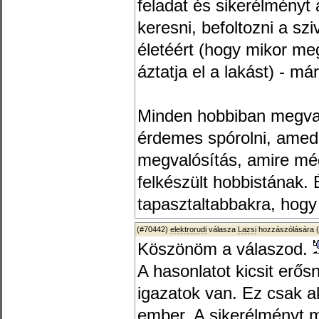
feladat és sikerélményt
keresni, befoltozni a sz
életéért (hogy mikor me
áztatja el a lakást) - má
Minden hobbiban megvan
érdemes spórolni, amedd
megvalósítás, amire mé
felkészült hobbistának. 
tapasztaltabbakra, hogy 
(#70442)
elektrorudi
válasza
Lazsi
hozzászólására (
Köszönöm a válaszod.
A hasonlatot kicsit erős
igazatok van. Ez csak ak
ember. A sikerélményt 