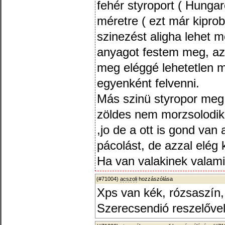
fehér styroport ( Hungar
méretre ( ezt már kipro
szinezést aligha lehet 
anyagot festem meg, az
meg eléggé lehetetlen 
egyenként felvenni.
Más szinü styropor meg
zöldes nem morzsolodik.
,jo de a ott is gond va
pácolást, de azzal elég 
Ha van valakinek valami
(#71004)
acszoli
hozzászólása
Xps van kék, rózsaszín,
Szerecsendió reszelővel