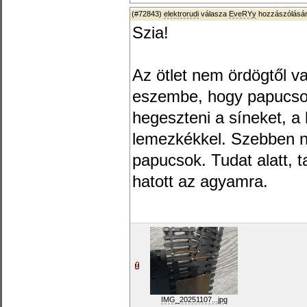
(#72843)
elektrorudi
válasza
EveRYy
hozzászólásár
Szia!
Az ötlet nem ördögtől va
eszembe, hogy papucsok
hegeszteni a síneket, a 
lemezkékkel. Szebben né
papucsok. Tudat alatt, t
hatott az agyamra.
IMG_20251107...jpg