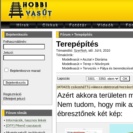
Bejelentkezés
Fórum
»
Terepépítés
Felhasználónév:
Terepépítés
Témaindító:
SzerNoh
, idő: Júl 6, 2010
Jelszó:
Témakörök:
Modellvasút
»
Asztal
»
Dioráma
Modellvasút
»
Terep
»
Növények
Modellvasút
»
Tervezés
»
Pálya és berendezése
Bejelentkezve marad
Lapozás
(#70423)
csíkosháTTú
válasza
elektrorudi
hozzászó
Azért akkora területen 
Regisztráció
Elfelejtett jelszó
Nem tudom, hogy mik az
ébresztőnek két kép:
Fórum témák
•
Információk, hasznos linkek
•
[OFF] Pihenő vasutasok
•
Alkatrészekről, javításokról