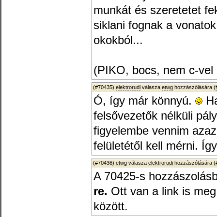
munkát és szeretetet fe
siklani fognak a vonatok
okokból...
(PIKO, bocs, nem c-vel 
(#70435)
elektrorudi
válasza
etwg
hozzászólására (
Ó, így már könnyú.
Ha
felsővezetők nélküli pál
figyelembe vennim azaz 
felületétől kell mérni. Íg
(#70436)
etwg
válasza
elektrorudi
hozzászólására (
A 70425-s hozzászolásba
re.
Ott van a link is meg
között.