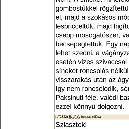
gombostűkkel rögzítettü
el, majd a szokásos mód
lespricceltük, majd higí
csepp mosogatószer, va
becsepegtettük. Egy na
lehet szedni, a vágányz
esetén vizes szivaccsal
síneket roncsolás nélkül
visszarakás után az ágya
így nem roncsolódik, sér
Paksinuti féle, valódi b
ezzel könnyű dolgozni.
(#72822)
EveRYy
hozzászólása
Sziasztok!