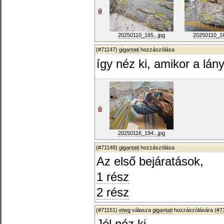
20250110_165...jpg
20250110_16
(#71147)
gigantati
hozzászólása
így néz ki, amikor a lá
20250116_194...jpg
(#71148)
gigantati
hozzászólása
Az első bejáratások,
1 rész
2 rész
(#71151)
etwg
válasza
gigantati
hozzászólására (
#7