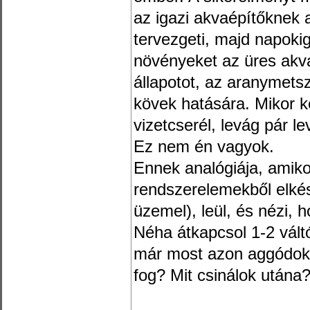
az igazi akvaépítőknek a
tervezgeti, majd napoki
növényeket az üres akvá
állapotot, az aranymetsz
kövek hatására. Mikor ké
vizetcserél, levág pár le
Ez nem én vagyok.
Ennek analógiája, amiko
rendszerelemekből elkész
üzemel), leül, és nézi, 
Néha átkapcsol 1-2 váltót
már most azon aggódok, 
fog? Mit csinálok utána