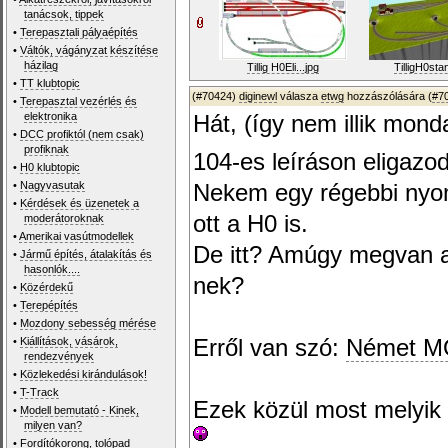
tanácsok, tippek
•
Terepasztali pályaépítés
•
Váltók, vágányzat készítése
házilag
Tillig H0Eli...jpg
TilligH0stan
•
TT klubtopic
(#70424)
diginewl
válasza
etwg
hozzászólására (
#7
•
Terepasztal vezérlés és
elektronika
Hát, (így nem illik mon
•
DCC profiktól (nem csak)
profiknak
104-es leíráson eligazo
•
H0 klubtopic
•
Nagyvasutak
Nekem egy régebbi nyom
•
Kérdések és üzenetek a
ott a H0 is.
moderátoroknak
•
Amerikai vasútmodellek
De itt? Amúgy megvan a
•
Jármű építés, átalakítás és
hasonlók....
nek?
•
Közérdekű
•
Terepépítés
•
Mozdony sebesség mérése
•
Kiállítások, vásárok,
Erről van szó:
Német M
rendezvények
•
Közlekedési kirándulások!
•
T-Track
Ezek közül most melyik
•
Modell bemutató - Kinek,
milyen van?
•
Fordítókorong, tolópad