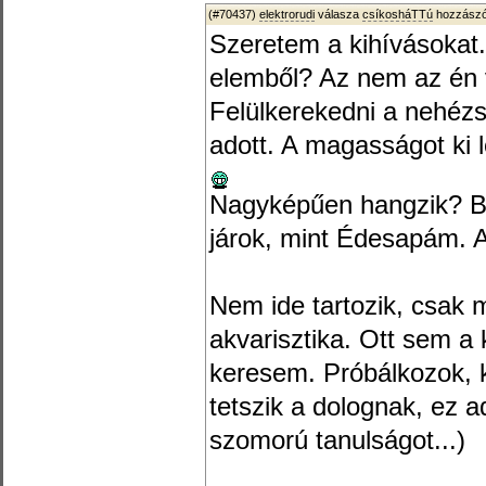
(#70437)
elektrorudi
válasza
csíkosháTTú
hozzászó
Szeretem a kihívásokat
elemből? Az nem az én 
Felülkerekedni a nehéz
adott. A magasságot ki 
Nagyképűen hangzik? Be
járok, mint Édesapám. A
Nem ide tartozik, csak
akvarisztika. Ott sem a
keresem. Próbálkozok, 
tetszik a dolognak, ez a
szomorú tanulságot...)