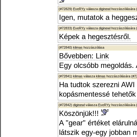
(#72829)
EveRYy
válasza
diginewl
hozzászólására 
Igen, mutatok a heggeszt
(#72833)
EveRYy
válasza
diginewl
hozzászólására 
Képek a hegesztésről.
(#72840)
klimas
hozzászólása
Bővebben: Link
Egy olcsóbb megoldás. Az
(#72841)
klimas
válasza
klimas
hozzászólására (
#7
Ha tudtok szerezni AWI e
kopásmentessé tehetők 
(#72842)
diginewl
válasza
EveRYy
hozzászólására 
Köszönjük!!!
A "gear" értéket elárulná
látszik egy-egy jobban 