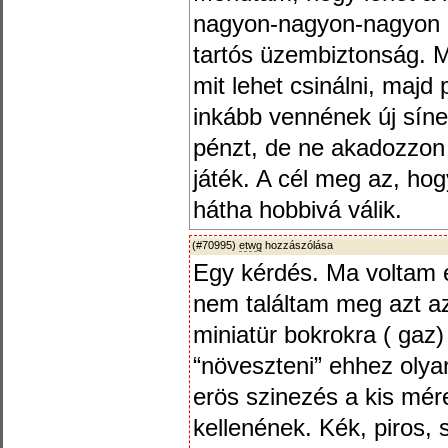
nagyon-nagyon-nagyon m
tartós üzembiztonság. 
mit lehet csinálni, majd 
inkább vennének új síne
pénzt, de ne akadozzon
játék. A cél meg az, ho
hátha hobbivá válik.
(#70995)
etwg
hozzászólása
Egy kérdés. Ma voltam 
nem találtam meg azt a
miniatür bokrokra ( gaz
“növeszteni” ehhez oly
erös szinezés a kis mére
kellenének. Kék, piros, s