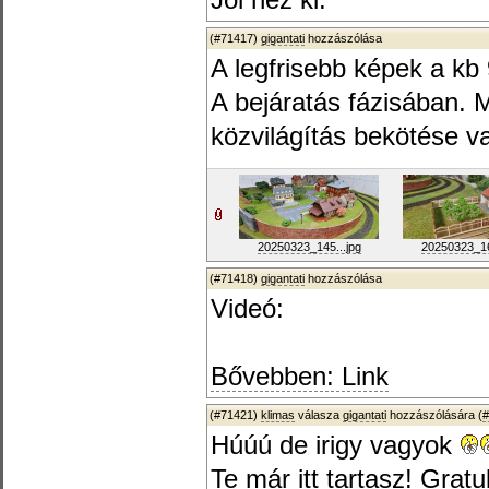
Jól néz ki.
(#71417)
gigantati
hozzászólása
A legfrisebb képek a kb
A bejáratás fázisában. 
közvilágítás bekötése va
20250323_145...jpg
20250323_16
(#71418)
gigantati
hozzászólása
Videó:
Bővebben: Link
(#71421)
klimas
válasza
gigantati
hozzászólására (
#
Húúú de irigy vagyok
Te már itt tartasz! Gratu