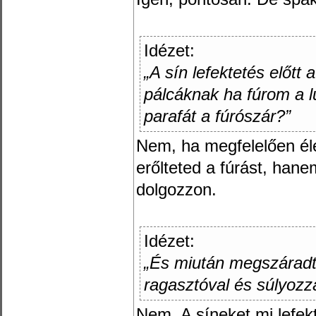
Idézet:
„A sín lefektetés előtt 
pálcáknak ha fúrom a l
parafát a fúrószár?”
Nem, ha megfelelően él
erőlteted a fúrást, han
dolgozzon.
Idézet:
„És miután megszáradt 
ragasztóval és súlyozz
Nem. A síneket mi lefekt