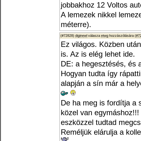
jobbakhoz 12 Voltos auto
A lemezek nikkel lemezek
méterre).
(#72828)
diginewl
válasza
etwg
hozzászólására (
#7
Ez világos. Közben ut
is. Az is elég lehet ide.
DE: a hegesztésés, és a
Hogyan tudta így rápatti
alapján a sín már a hely
De ha meg is fordítja a 
közel van egymáshoz!!!
eszközzel tudtad megcs
Reméljük elárulja a koll