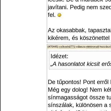
javítani. Pedig nem sze
fel.
Az okasabbak, tapaszta
kikérem, és köszönette
(#70445)
csíkosháTTú
válasza
elektrorudi
hozzászó
Idézet:
„A hasonlatot kicsit er
De tűpontos! Pont erről
Még egy dolog! Nem ké
sínmagasságot össze tu
sínszálak, különösen a