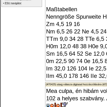
•
ESU navigátor
Maßtabellen
Nenngröße Spurweite H
Zm 4,5 19 16
Nm 6,5 26 22 Ne 4,5 24
TTm 9,0 34 28 TTe 6,5 
H0m 12,0 48 38 H0e 9,
Sm 16,5 64 52 Se 12,0 
0m 22,5 90 74 0e 16,5 
Im 32,0 126 104 Ie 22,5
IIm 45,0 178 146 IIe 32
(#70425)
etwg
válasza
diginewl
hozzászólására (
#7
Mea culpa, én hibám v
102
a helyes szabvány. 