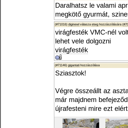
Daralhatsz le valami apr
megkötő gyurmát, szin
(#71016)
diginewl
válasza
etwg
hozzászólására (
#7
virágfesték VMC-nél vo
lehet vele dolgozni
virágfesték
(#71146)
gigantati
hozzászólása
Sziasztok!
Végre összeállt az aszta
már majdnem befejeződött
újrafesteni mire ezt elér