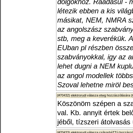
dolgokhoz. Ráadásul - 
létezik ebben a kis vilá
másikat, NEM, NMRA sza
az angolszász szabván
stb, meg a keverékük. 
EUban pl részben össz
szabványokkal, igy az a
lehet dugni a NEM kupl
az angol modellek többs
Szoval lehetne miröl be
(#70432)
elektrorudi
válasza
etwg
hozzászólására (
Köszönöm szépen a szab
val. Kb. annyit értek bel
jéből, tízszeri átolvasás
(#70433)
elektrorudi
válasza
csíkosháTTú
hozzászó