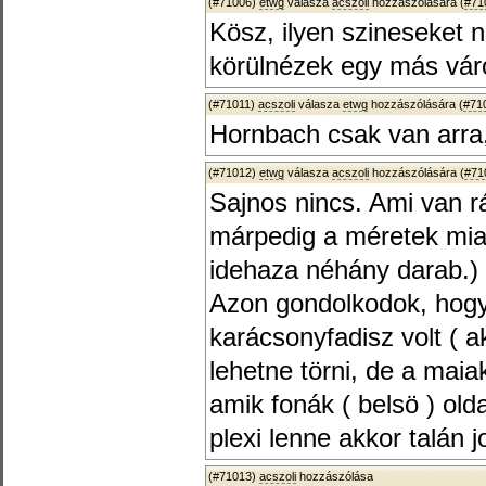
(#71006)
etwg
válasza
acszoli
hozzászólására (
#71
Kösz, ilyen szineseket 
körülnézek egy más vár
(#71011)
acszoli
válasza
etwg
hozzászólására (
#71
Hornbach csak van arra, 
(#71012)
etwg
válasza
acszoli
hozzászólására (
#71
Sajnos nincs. Ami van rá
márpedig a méretek miat
idehaza néhány darab.)
Azon gondolkodok, hogy
karácsonyfadisz volt ( a
lehetne törni, de a mai
amik fonák ( belsö ) old
plexi lenne akkor talán j
(#71013)
acszoli
hozzászólása