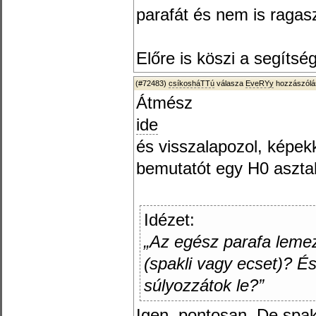
parafát és nem is ragasz
Előre is köszi a segítség
(#72483)
csíkosháTTú
válasza
EveRYy
hozzászólá
Átmész
ide
és visszalapozol, képekke
bemutatót egy H0 asztal
Idézet:
„Az egész parafa lemez
(spakli vagy ecset)? É
súlyozzátok le?”
Igen, pontosan. De spakl