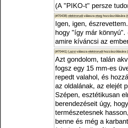
(A "PIKO-t" persze tudom
(#70438)
elektrorudi
válasza
etwg
hozzászólására (
Igen, igen, észrevettem
hogy "így már könnyú". (
amire kíváncsi az embe
(#70441)
Lazsi
válasza
elektrorudi
hozzászólására (
Azt gondolom, talán ak
fogsz egy 15 mm-es üve
repedt valahol, és hozz
az oldalának, az elejét p
Szépen, esztétikusan el
berendezéseit úgy, hogy
természetesnek hasson,
benne és még a karbanta