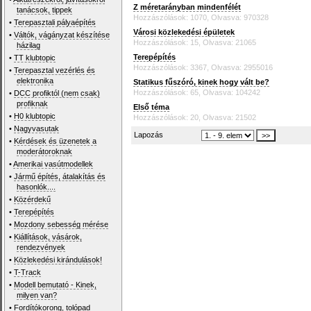
Z méretarányban mindenfélét
tanácsok, tippek
Hozzászólások: 1070, Olvasva: 970328
•
Terepasztali pályaépítés
Városi közlekedési épületek
•
Váltók, vágányzat készítése
Hozzászólások: 15, Olvasva: 21065
házilag
Terepépítés
•
TT klubtopic
Hozzászólások: 3367, Olvasva: 2955016
•
Terepasztal vezérlés és
elektronika
Statikus fűszóró, kinek hogy vált be?
Hozzászólások: 65, Olvasva: 104242
•
DCC profiktól (nem csak)
profiknak
Első téma
•
H0 klubtopic
Hozzászólások: 20, Olvasva: 21502
•
Nagyvasutak
Lapozás
•
Kérdések és üzenetek a
moderátoroknak
•
Amerikai vasútmodellek
•
Jármű építés, átalakítás és
hasonlók....
•
Közérdekű
•
Terepépítés
•
Mozdony sebesség mérése
•
Kiállítások, vásárok,
rendezvények
•
Közlekedési kirándulások!
•
T-Track
•
Modell bemutató - Kinek,
milyen van?
•
Fordítókorong, tolópad