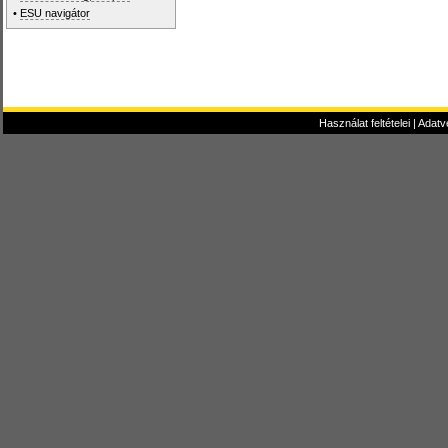
•
ESU navigátor
Használat feltételei
|
Adatv