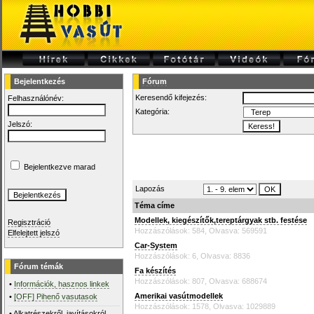
Bejelentkezés
Fórum
Keresendő kifejezés:
Felhasználónév:
Kategória:
Jelszó:
Bejelentkezve marad
Lapozás
Téma címe
Modellek, kiegészítők,tereptárgyak stb. festése
Regisztráció
Hozzászólások: 584, Olvasva: 569591
Elfelejtett jelszó
Car-System
Hozzászólások: 6, Olvasva: 8836
Fórum témák
Fa készítés
Hozzászólások: 807, Olvasva: 688674
•
Információk, hasznos linkek
Amerikai vasútmodellek
•
[OFF] Pihenő vasutasok
Hozzászólások: 1578, Olvasva: 1029889
•
Alkatrészekről, javításokról