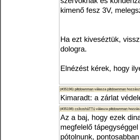
szervóknak és kondenzáto
kimenő fesz 3V, melegsz
Ha ezt kiveséztük, vissza
dologra.
Elnézést kérek, hogy ily
(#35196)
piltdownman
válasza
piltdownman
hozzászó
Kimaradt: a zárlat véd
(#35198)
csíkosháTTú
válasza
piltdownman
hozzász
Az a baj, hogy ezek di
megfelelő tápegységgel a
pótolnunk, pontosabban 