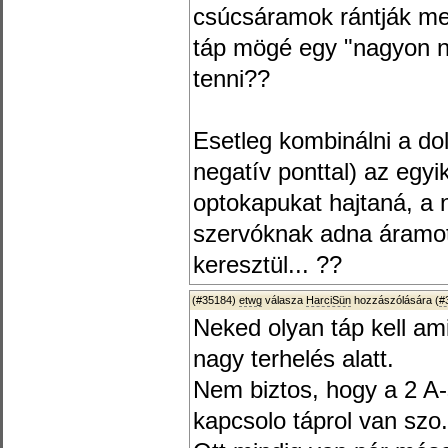
csúcsáramok rántják me
táp mögé egy "nagyon n
tenni??
Esetleg kombinálni a do
negatív ponttal) az egyi
optokapukat hajtaná, a 
szervóknak adna áramot
keresztül... ??
(#35184)
etwg
válasza
HarciSün
hozzászólására (
#
Neked olyan táp kell am
nagy terhelés alatt.
Nem biztos, hogy a 2 A-
kapcsolo táprol van szo.