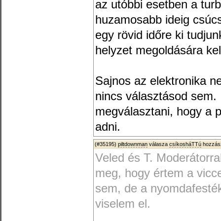
az utóbbi esetben a tur
huzamosabb ideig csúcs
egy rövid időre ki tudjun
helyzet megoldására kel
Sajnos az elektronika nem
nincs választásod sem. I
megválasztani, hogy a pi
adni.
(#35195)
piltdownman
válasza
csíkosháTTú
hozzász
Veled és T. Moderátorra
meg, hogy értem a vicc
sem, de a nyomdafesté
viselem el.