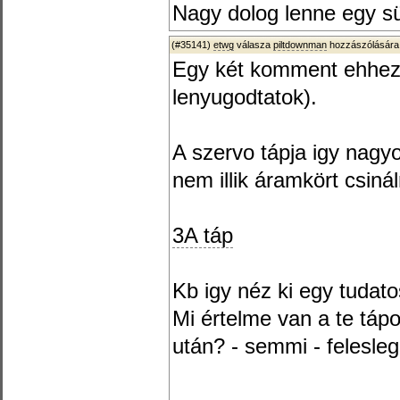
Nagy dolog lenne egy s
(#35141)
etwg
válasza
piltdownman
hozzászólására
Egy két komment ehhez 
lenyugodtatok).
A szervo tápja igy nagy
nem illik áramkört csinál
3A táp
Kb igy néz ki egy tudato
Mi értelme van a te tá
után? - semmi - felesleg