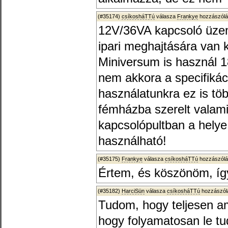
(#35174)
csíkosháTTú
válasza
Frankye
hozzászólá
12V/36VA kapcsoló üzem
ipari meghajtására van k
Miniversum is használ 1
nem akkora a specifikáci
használatunkra ez is töb
fémházba szerelt valami,
kapcsolópultban a hely
használható!
(#35175)
Frankye
válasza
csíkosháTTú
hozzászólá
Értem, és köszönöm, íg
(#35182)
HarciSün
válasza
csíkosháTTú
hozzászólá
Tudom, hogy teljesen am
hogy folyamatosan le tud