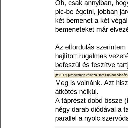
Oh, csak annyiban, hog
pic-be égetni, jobban j
két bemenet a két végál
bemeneteket már elvezé
Az elfordulás szerintem 
hajlított rugalmas vezet
befeszül és feszítve tartj
(#35117)
piltdownman
válasza
HarciSün
hozzászólás
Meg is volnánk. Azt his
átkötés nélkül.
A táprészt dobd össze (
négy darab diódával a 
parallel a nyolc szervód