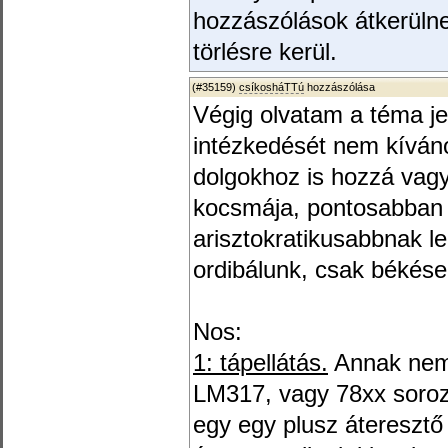
hozzászólások átkerülne
törlésre kerül.
(#35159)
csíkosháTTú
hozzászólása
Végig olvatam a téma jeg
intézkedését nem kíváno
dolgokhoz is hozzá vagy
kocsmája, pontosabban Top
arisztokratikusabbnak le
ordibálunk, csak békésen
Nos:
1: tápellátás.
Annak nem 
LM317, vagy 78xx soroza
egy egy plusz áteresztő