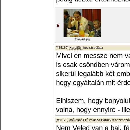
Csalad.jpg
(#35160)
HarciSün
hozzászólása
Mivel én messze nem v
is csak csöndben várom 
sikerül legalább két emb
hogy egyáltalán mit érd
Elhiszem, hogy bonyolu
volna, hogy ennyire - ill
(#35170)
csíkosháTTú
válasza
HarciSün
hozzászólá
Nem Veled van a baj, fél