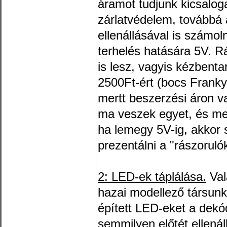
áramot tudjunk kicsaloga
zárlatvédelem, továbbá 
ellenállásával is számol
terhelés hatására 5V. 
is lesz, vagyis kézbenta
2500Ft-ért (bocs Franky
mertt beszerzési áron v
ma veszek egyet, és me
ha lemegy 5V-ig, akkor 
prezentálni a "rászoruló
2: LED-ek táplálása.
Val
hazai modellező társun
épített LED-eket a dekó
semmilyen előtét ellená