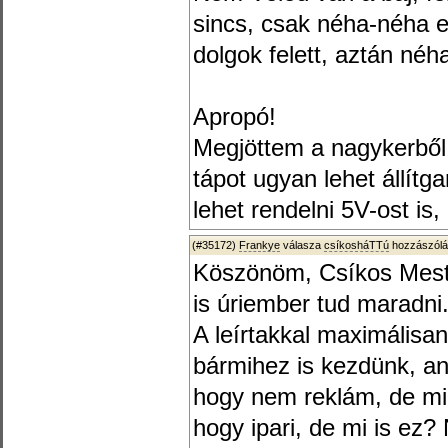
sincs, csak néha-néha el
dolgok felett, aztán néh
Apropó!
Megjöttem a nagykerből, 
tápot ugyan lehet állítg
lehet rendelni 5V-ost is,
(#35172)
Frankye
válasza
csíkosháTTú
hozzászólá
Köszönöm, Csíkos Meste
is úriember tud maradni.
A leírtakkal maximálisan
bármihez is kezdünk, an
hogy nem reklám, de mil
hogy ipari, de mi is ez?