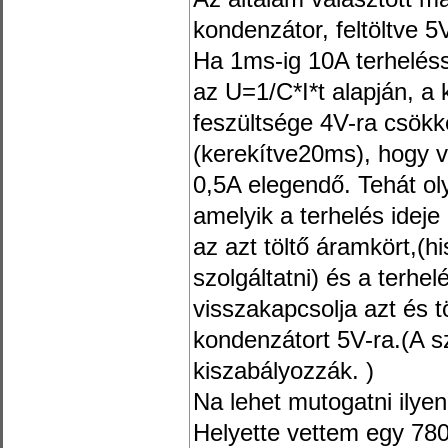
kondenzátor, feltöltve 5
Ha 1ms-ig 10A terheléss
az U=1/C*I*t alapján, a
feszültsége 4V-ra csök
(kerekítve20ms), hogy vi
0,5A elegendő. Tehát o
amelyik a terhelés ideje
az azt töltő áramkört,(
szolgáltatni) és a terhe
visszakapcsolja azt és t
kondenzátort 5V-ra.(A 
kiszabályozzák. )
Na lehet mutogatni ilye
Helyette vettem egy 780