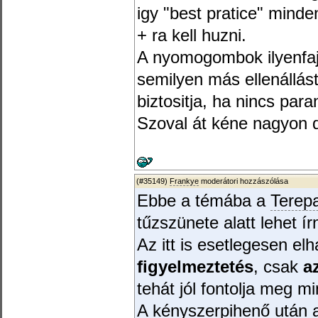
igy "best pratice" minde
+ ra kell huzni.
A nyomogombok ilyenfaj
semilyen más ellenállást 
biztositja, ha nincs para
Szoval át kéne nagyon d
(#35149)
Frankye
moderátori hozzászólása
Ebbe a témába a
Terepa
tűzszünete alatt lehet í
Az itt is esetlegesen el
figyelmeztetés
, csak
a
tehát jól fontolja meg mi
A kényszerpihenő után 