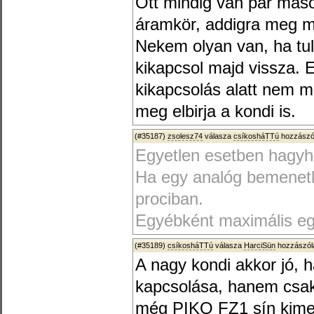
Ott mindig van pár más
áramkör, addigra meg m
Nekem olyan van, ha tu
kikapcsol majd vissza. E
kikapcsolás alatt nem me
meg elbirja a kondi is.
(#35187)
zsolesz74
válasza
csíkosháTTú
hozzászól
Egyetlen esetben hagyh
Ha egy analóg bemenetk
prociban.
Egyébként maximális eg
(#35189)
csíkosháTTú
válasza
HarciSün
hozzászólá
A nagy kondi akkor jó, 
kapcsolása, hanem csak 
még PIKO FZ1 sín kime