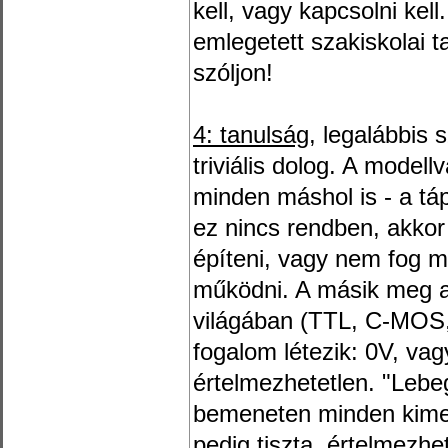
kell, vagy kapcsolni kell
emlegetett szakiskolai 
szóljon!
4: tanulság
, legalábbis
triviális dolog. A model
minden máshol is - a tá
ez nincs rendben, akkor
építeni, vagy nem fog m
működni. A másik meg a
világában (TTL, C-MOS, 
fogalom létezik: 0V, va
értelmezhetetlen. "Lebe
bemeneten minden kimen
pedig tiszta, értelmezhet