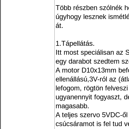
Több részben szólnék ho
úgyhogy lesznek ismétl
át.
1.Tápellátás.
Itt most speciálisan az
egy darabot szedtem sz
A motor D10x13mm befo
ellenállású,3V-ról az (á
lefogom, rögtön felveszi
ugyanennyit fogyaszt, d
magasabb.
A teljes szervo 5VDC-ől
csúcsáramot is fel tud v