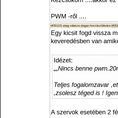
Kézcsókom ....akkor e
PWM -ről ....
(#35122)
etwg
válasza
slogan
hozzászólására (
#35
Egy kicsit fogd vissza 
keveredésben van amikor
Idézet:
„„Nincs benne pwm.20ms
Teljes fogalomzavar ,ete
,zsolesz téged is ! Ige
A szervok esetében 2 f