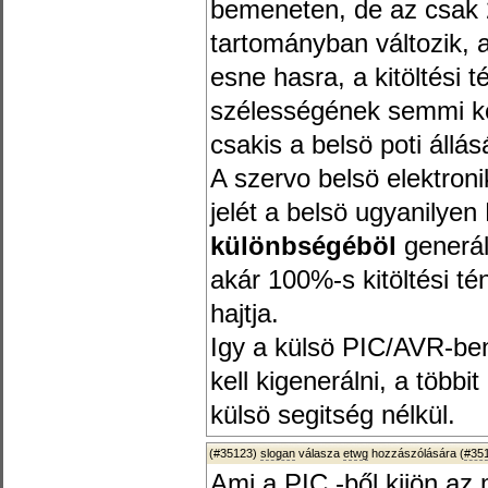
bemeneten, de az csak 
tartományban változik, 
esne hasra, a kitöltési 
szélességének semmi kö
csakis a belsö poti állás
A szervo belsö elektron
jelét a belsö ugyanilyen
különbségéböl
generá
akár 100%-s kitöltési té
hajtja.
Igy a külsö PIC/AVR-ben
kell kigenerálni, a több
külsö segitség nélkül.
(#35123)
slogan
válasza
etwg
hozzászólására (
#35
Ami a PIC -ből kijön a