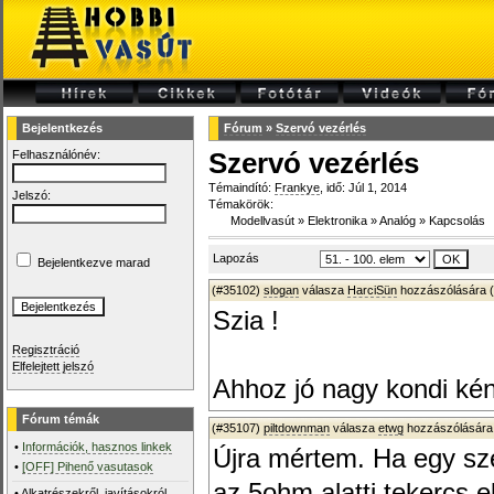
Bejelentkezés
Fórum
»
Szervó vezérlés
Felhasználónév:
Szervó vezérlés
Témaindító:
Frankye
, idő: Júl 1, 2014
Jelszó:
Témakörök:
Modellvasút
»
Elektronika
»
Analóg
»
Kapcsolás
Lapozás
Bejelentkezve marad
(#35102)
slogan
válasza
HarciSün
hozzászólására (
Szia !
Regisztráció
Elfelejtett jelszó
Ahhoz jó nagy kondi kén
Fórum témák
(#35107)
piltdownman
válasza
etwg
hozzászólására
•
Információk, hasznos linkek
Újra mértem. Ha egy sze
•
[OFF] Pihenő vasutasok
az 5ohm alatti tekercs e
•
Alkatrészekről, javításokról