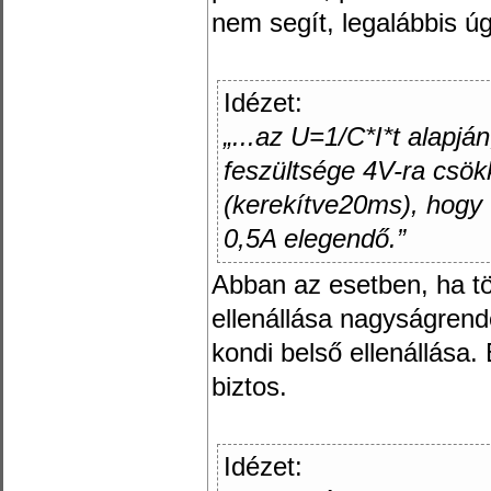
nem segít, legalábbis ú
Idézet:
„...az U=1/C*I*t alapjá
feszültsége 4V-ra csö
(kerekítve20ms), hogy v
0,5A elegendő.”
Abban az esetben, ha töl
ellenállása nagyságrend
kondi belső ellenállás
biztos.
Idézet: