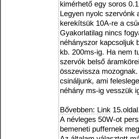
kimérhető egy soros 0.
Legyen nyolc szervónk 
kerekítsük 10A-re a cs
Gyakorlatilag nincs fog
néhányszor kapcsoljuk 
kb. 200ms-ig. Ha nem tu
szervók belső áramköre
összevissza mozognak. 
csináljunk, ami felesleg
néhány ms-ig vesszük ig
Bővebben: Link
15.oldal
A névleges 50W-ot pers
bemeneti puffernek megf
Az általam választott m