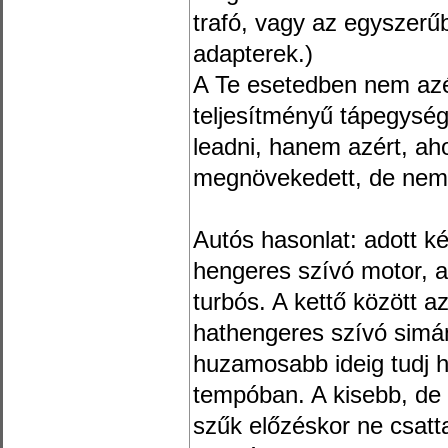
trafó, vagy az egyszerű
adapterek.)
A Te esetedben nem azér
teljesítményű tápegység
leadni, hanem azért, ahog
megnövekedett, de nem t
Autós hasonlat: adott k
hengeres szívó motor, 
turbós. A kettő között a
hathengeres szívó simán
huzamosabb ideig tudj h
tempóban. A kisebb, de
szűk előzéskor ne csatt