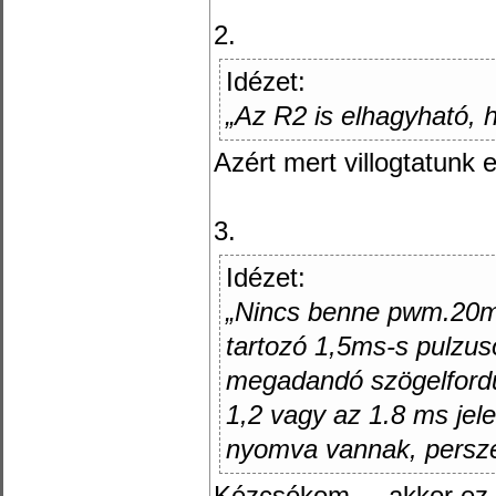
2.
Idézet:
„Az R2 is elhagyható, 
Azért mert villogtatunk e
3.
Idézet:
„Nincs benne pwm.20ms
tartozó 1,5ms-s pulzus
megadandó szögelfordu
1,2 vagy az 1.8 ms jel
nyomva vannak, persze 