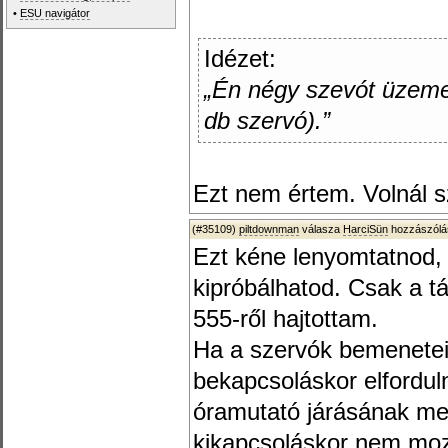
•
ESU navigátor
Idézet:
„Én négy szevót üzemel
db szervó).”
Ezt nem értem. Volnál 
(#35109)
piltdownman
válasza
HarciSün
hozzászólá
Ezt kéne lenyomtatnod, a
kipróbálhatod. Csak a tá
555-ről hajtottam.
Ha a szervók bemenete
bekapcsoláskor elforduln
óramutató járásának meg
kikapcsoláskor nem moz