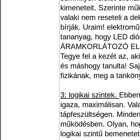
kimeneteit. Szerinte mű
valaki nem reseteli a d
bírják. Uraim! elektromű
tananyag, hogy LED 
ÁRAMKORLÁTOZÓ ELŐ
Tegye fel a kezét az, ak
és máshogy tanulta! Saj
fizikának, meg a tankön
3: logikai szintek.
Ebben
igaza, maximálisan. Val
tápfeszültségen. Minde
működésben. Olyan, ho
logikai szintű bemenetet