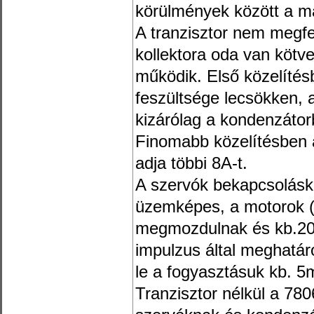
körülmények között a m
A tranzisztor nem megfeje
kollektora oda van köt
működik. Első közelítés
feszültsége lecsökken, a
kizárólag a kondenzátorb
Finomabb közelítésben 
adja többi 8A-t.
A szervók bekapcsolásko
üzemképes, a motorok (a
megmozdulnak és kb.20 
impulzus által meghatár
le a fogyasztásuk kb. 5
Tranzisztor nélkül a 7806