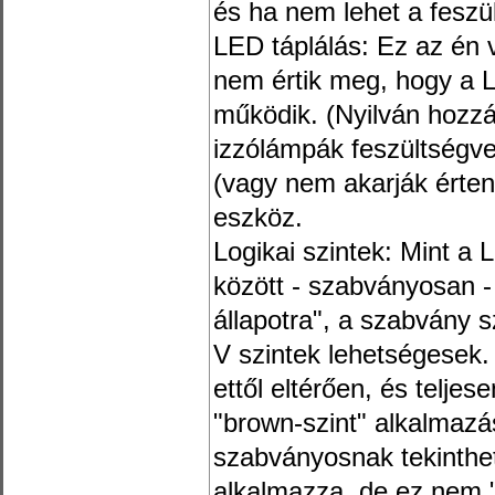
és ha nem lehet a feszült
LED táplálás: Ez az én
nem értik meg, hogy a 
működik. (Nyilván hozz
izzólámpák feszültségve
(vagy nem akarják érten
eszköz.
Logikai szintek: Mint a
között - szabványosan -
állapotra", a szabvány sz
V szintek lehetségesek.
ettől eltérően, és teljes
"brown-szint" alkalmazá
szabványosnak tekinthető
alkalmazza, de ez nem 