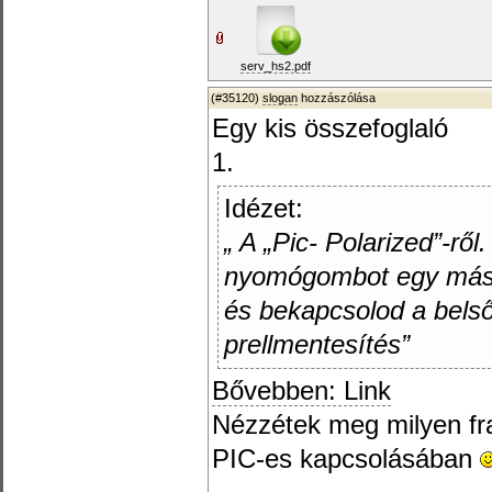
serv_hs2.pdf
(#35120)
slogan
hozzászólása
Egy kis összefoglaló
1.
Idézet:
„ A „Pic- Polarized”-rő
nyomógombot egy másik
és bekapcsolod a belső
prellmentesítés”
Bővebben: Link
Nézzétek meg milyen fr
PIC-es kapcsolásában