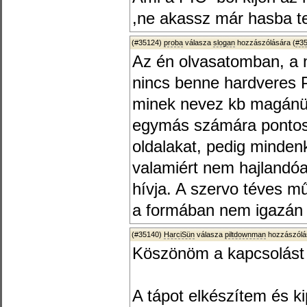
,ne akassz már hasba te
(#35124)
proba
válasza
slogan
hozzászólására (
#3
Az én olvasatomban, a 
nincs benne hardveres 
minek nevez kb magánüg
egymás számára pontosan
oldalakat, pedig minden
valamiért nem hajlandó
hívja. A szervo téves 
a formában nem igazán 
(#35140)
HarciSün
válasza
piltdownman
hozzászólá
Köszönöm a kapcsolás
A tápot elkészítem és k