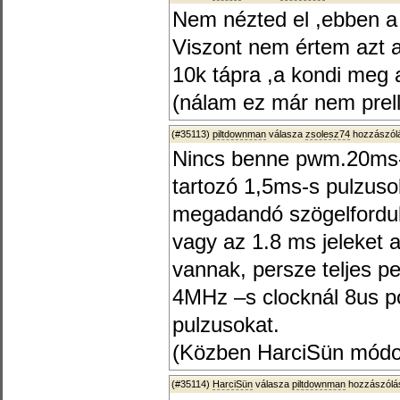
Nem nézted el ,ebben 
Viszont nem értem azt a
10k tápra ,a kondi meg a
(nálam ez már nem prel
(#35113)
piltdownman
válasza
zsolesz74
hozzászólá
Nincs benne pwm.20ms-k
tartozó 1,5ms-s pulzuso
megadandó szögelfordul
vagy az 1.8 ms jeleket
vannak, persze teljes pe
4MHz –s clocknál 8us po
pulzusokat.
(Közben HarciSün módos
(#35114)
HarciSün
válasza
piltdownman
hozzászólás