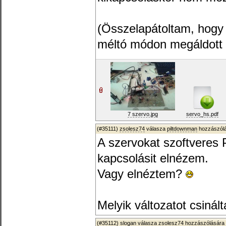
(Összelapátoltam, hogy a
méltó módon megáldott 
7 szervo.jpg
servo_hs.pdf
(#35111)
zsolesz74
válasza
piltdownman
hozzászólá
A szervokat szoftveres
kapcsolásit elnézem.
Vagy elnéztem?
Melyik változatot csinált
(#35112)
slogan
válasza
zsolesz74
hozzászólására 