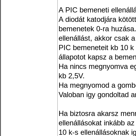
A PIC bemeneti ellenállá
A diodát katodjára kötött
bemenetek 0-ra huzása.
ellenállást, akkor csak 
PIC bemeneteit kb 10 k h
állapotot kapsz a bemen
Ha nincs megnyomva eg
kb 2,5V.
Ha megnyomod a gombot
Valoban igy gondoltad a
Ha biztosra akarsz menn
ellenállásokat inkább az
10 k-s ellenállásoknak