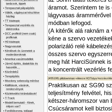
tanácsok, tippek
áramot. Szerintem te is
•
Terepasztali pályaépítés
•
Váltók, vágányzat készítése
lágyvasas árammérővel 
házilag
•
TT klubtopic
módban lefogod.
•
Terepasztal vezérlés és
elektronika
(A kitérők alá raknám a
•
DCC profiktól (nem csak)
kéne a szervo vezetékek
profiknak
•
H0 klubtopic
polarizáló relé kábelezé
•
Nagyvasutak
•
Kérdések és üzenetek a
összes szervo egyszerre
moderátoroknak
•
Amerikai vasútmodellek
meg hát HarciSünnek is
•
Jármű építés, átalakítás és
hasonlók....
a koncentrált vezérlés fe
•
Közérdekű
•
Terepépítés
(#35108)
piltdownman
válasza
HOTotya
hozzászólás
•
Mozdony sebesség mérése
Praktikusan az SG90 sz
•
Kiállítások, vásárok,
rendezvények
teljesítmény felvétel, h
•
Közlekedési kirándulások!
•
T-Track
kétszer-háromszor van 
•
Modell bemutató - Kinek,
milyen van?
Csúcsáramot kell biztosí
•
Fordítókorong, tolópad