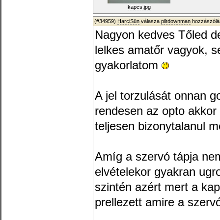
kapcs.jpg
(#34959)
HarciSün
válasza
piltdownman
hozzászólá
Nagyon kedves Tőled de
lelkes amatőr vagyok, s
gyakorlatom
A jel torzulását onnan 
rendesen az opto akkor 
teljesen bizonytalanul m
Amíg a szervó tápja nem
elvételekor gyakran ugr
szintén azért mert a kap
prellezett amire a szerv