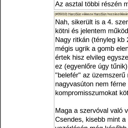
Az asztal többi részén 
(#35010)
HarciSün
válasza
HarciSün
hozzászólásár
Nah, sikerült is a 4. sz
kötni és jelentem működ
Nagy ritkán (tényleg kb
mégis ugrik a gomb ele
értek hisz elvileg egysz
ez (egyenlőre úgy tűnik
"belefér" az üzemszerű
nagyvasúton nem férne b
kompromisszumokat köt
Maga a szervóval való vá
Csendes, kisebb mint a 