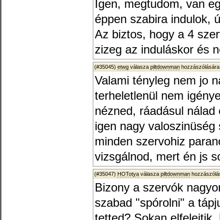
Igen, megtudom, van e
éppen szabira indulok, 
Az biztos, hogy a 4 sz
zizeg az induláskor és n
(#35045)
etwg
válasza
piltdownman
hozzászólására
Valami tényleg nem jo ná
terheletlenül nem igénye
nézned, ráadásul nálad o
igen nagy valoszinüség 
minden szervohiz paran
vizsgálnod, mert én js 
(#35047)
HOTotya
válasza
piltdownman
hozzászólás
Bizony a szervók nagyo
szabad "spórolni" a tápj
tetted? Sokan elfelejtik