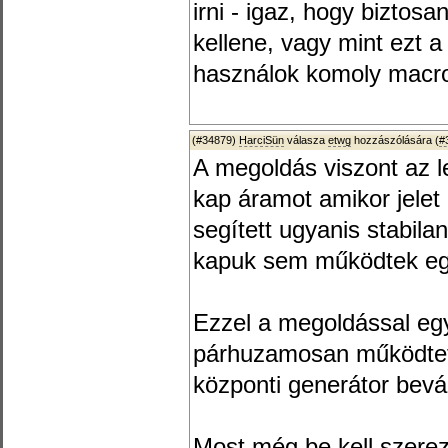
irni - igaz, hogy biztos
kellene, vagy mint ezt a
használok komoly macrok
(#34879)
HarciSün
válasza
etwg
hozzászólására (
#
A megoldás viszont az l
kap áramot amikor jelet
segített ugyanis stabil
kapuk sem működtek eg
Ezzel a megoldással egy
párhuzamosan működtetn
központi generátor bevál
Most még be kell szere