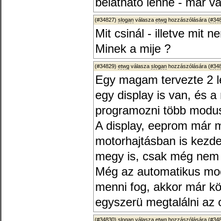
beláthato lenne - már v
(#34827)
slogan
válasza
etwg
hozzászólására (
#34
Mit csinál - illetve mit n
Minek a mije ?
(#34829)
etwg
válasza
slogan
hozzászólására (
#34
Egy magam tervezte 2 l
egy display is van, és 
programozni több modu
A display, eeprom már m
motorhajtásban is kezde
megy is, csak még nem
Még az automatikus modu
menni fog, akkor már k
egyszerü megtalálni az 
(#34830)
slogan
válasza
etwg
hozzászólására (
#34