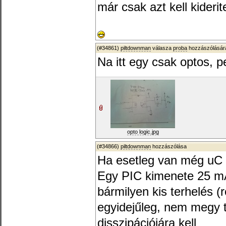
már csak azt kell kideri
(#34861)
piltdownman
válasza
proba
hozzászólására
Na itt egy csak optos, 
opto logic.jpg
(#34866)
piltdownman
hozzászólása
Ha esetleg van még uC i
Egy PIC kimenete 25 mA-
bármilyen kis terhelés (
egyidejűleg, nem megy t
disszipációjára kell