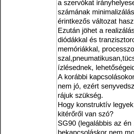
a szervókat irányhely
számának minimalizálás
érintkezős változat hasz
Ezután jöhet a realizál
diódákkal és tranzisztoro
memóriákkal, processzor
szal,pneumatikusan,tücs
ízlésednek, lehetőségei
A korábbi kapcsolásoko
nem jó, ezért senyvedsz
rájuk szükség.
Hogy konstruktív legyek
kitérőről van szó?
SG90 (legalábbis az én 
bekapcsoláskor nem mo