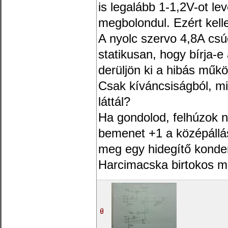
is legalább 1-1,2V-ot le
megbolondul. Ezért kell
A nyolc szervo 4,8A csú
statikusan, hogy bírja-e
derüljön ki a hibás műk
Csak kíváncsiságból, mil
láttál?
Ha gondolod, felhúzok 
bemenet +1 a középállás
meg egy hidegítő konde
Harcimacska birtokos m