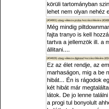
körüli tartományban szin
lehet nem olyan nehéz e
(#34801)
etwg
válasza
proba
hozzászólására (
#348
Még mindig piltdownman
fajta tranyo is kell hoz
tartva a jellemzök ill. a
állitani....
(#34826)
etwg
válasza
diginewl
hozzászólására (
#3
Ez az élet rendje, az e
marhaságon, mig a be ne
hibát... Én is rágodok 
két hibát már megtalál
látok. De jo lenne találni
a progi tul bonyolult ah