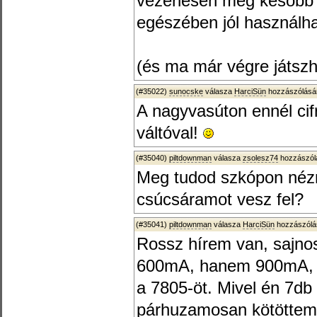
vezérlésén még később 
egészében jól használha
(és ma már végre játszhat
(#35022)
sunocske
válasza
HarciSün
hozzászólásár
A nagyvasúton ennél cif
váltóval!
(#35040)
piltdownman
válasza
zsolesz74
hozzászólá
Meg tudod szkópon nézn
csúcsáramot vesz fel?
(#35041)
piltdownman
válasza
HarciSün
hozzászólá
Rossz hírem van, sajno
600mA, hanem 900mA, ké
a 7805-öt. Mivel én 7db
párhuzamosan kötöttem