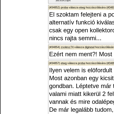
servo4.mp4
(#34852)
proba
válasza
etwg
hozzászólására (
#348
El szoktam felejteni a po
alternatív funkció kivál
csak egy open kollektoro
nincs rajta semmi...
(#34854)
zsolesz74
válasza
diginewl
hozzászólására
Ezért nem ment?! Most 
(#34857)
etwg
válasza
proba
hozzászólására (
#348
Ilyen velem is elöfordult
Most azonban egy kicsit
gondban. Léptetve már 
valami miatt kikerül 2 fe
vannak és mire odalépe
De már legalább tudom,