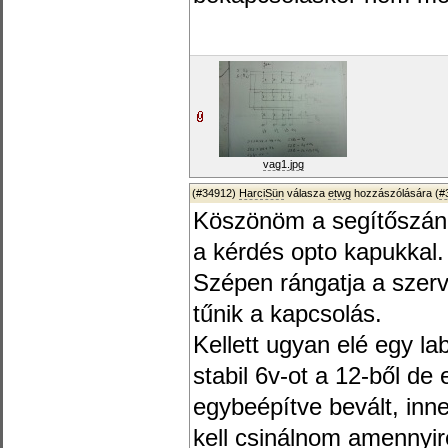
vag1.jpg
(#34912)
HarciSün
válasza
etwg
hozzászólására (
#
Köszönöm a segítőszánd
a kérdés opto kapukkal.
Szépen rángatja a szervó
tűnik a kapcsolás.
Kellett ugyan elé egy la
stabil 6v-ot a 12-ből de 
egybeépítve bevált, inn
kell csinálnom amennyir