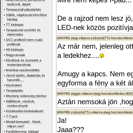
Mire nem képes I-pad...
tanácsok, tippek
•
Terepasztali pályaépítés
•
Váltók, vágányzat készítése
De a rajzod nem lesz jó
házilag
•
TT klubtopic
LED-nek közös pozitívja 
•
Terepasztal vezérlés és
elektronika
(#34785)
etwg
válasza
csíkosháTTú
hozzászólására
•
DCC profiktól (nem csak)
profiknak
Az már nem, jelenleg ot
•
H0 klubtopic
a ledekhez....
•
Nagyvasutak
•
Kérdések és üzenetek a
moderátoroknak
•
Amerikai vasútmodellek
Amugy a kapcs. Nem eg
•
Jármű építés, átalakítás és
hasonlók....
egyforma a fény a két á
•
Közérdekű
•
Terepépítés
(#34786)
slogan
válasza
etwg
hozzászólására (
#34
•
Mozdony sebesség mérése
Aztán nemsoká jön ,ho
•
Kiállítások, vásárok,
rendezvények
•
Közlekedési kirándulások!
(#34788)
csíkosháTTú
válasza
etwg
hozzászólására
•
T-Track
Ja!
•
Modell bemutató - Kinek,
milyen van?
Jaaa???
•
Fordítókorong, tolópad