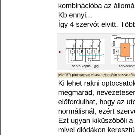
kombinációba az állomá
Kb ennyi...
Így 4 szervót elvitt. Tö
servo-kapus ...jpg
servocontro
(#34957)
piltdownman
válasza
HarciSün
hozzászólá
Ki lehet rakni optocsato
megmarad, nevezetesen
előfordulhat, hogy az u
normálisnál, ezért szerv
Ezt ugyan kiküszöböli a
mivel diódákon kereszt