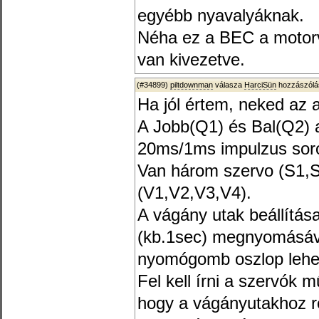
egyébb nyavalyáknak.
Néha ez a BEC a motorv
van kivezetve.
(#34899)
piltdownman
válasza
HarciSün
hozzászólá
Ha jól értem, neked az a
A Jobb(Q1) és Bal(Q2) a 
20ms/1ms impulzus soro
Van három szervo (S1,S
(V1,V2,V3,V4).
A vágány utak beállítás
(kb.1sec) megnyomásával
nyomógomb oszlop leh
Fel kell írni a szervók m
hogy a vágányutakhoz r