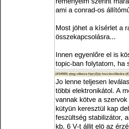
reményeim szerint mara
ami a conrad-os állítóm
Most jöhet a kísérlet a r
összekapcsolásra...
Innen egyenlőre el is kö
topic-ban folytatom, ha 
(#34888)
etwg
válasza
HarciSün
hozzászólására (
#
Jo lenne teljesen levála
többi elektronikátol. A 
vannak kötve a szervok
kütyün keresztül kap d
feszültség stabilizátor,
kb. 6 V-t állit elö az 