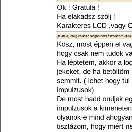
Ok ! Gratula !
Ha elakadsz szólj !
Karakteres LCD ,vagy 
(#34831)
etwg
válasza
slogan
hozzászólására (
#34
Kösz, most éppen el vag
hogy csak nem tudok val
Ha léptetem, akkor a log
jekeket, de ha betöltöm
semmit. ( lehet hogy tul
impulzusok)
De most hadd örüljek eg
impulzusok a kimenete
olyanok-e mind ahogyan
tisztázom, hogy miért ne