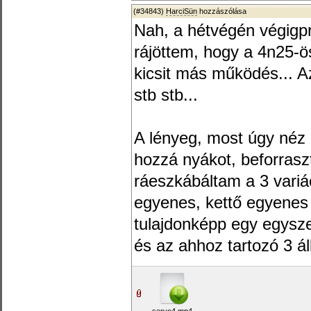
(#34843)
HarciSün
hozzászólása
Nah, a hétvégén végigpr
rájöttem, hogy a 4n25-
kicsit más működés... Az
stb stb...
A lényeg, most úgy néz 
hozzá nyákot, beforras
ráeszkábáltam a 3 variác
egyenes, kettő egyenes k
tulajdonképp egy egysze
és az ahhoz tartozó 3 állá