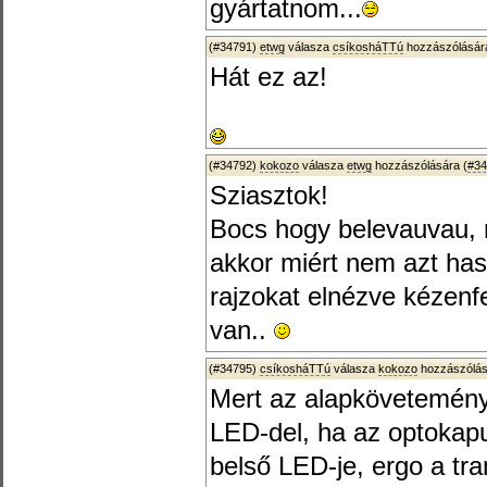
gyártatnom...
(#34791)
etwg
válasza
csíkosháTTú
hozzászólására
Hát ez az!
(#34792)
kokozo
válasza
etwg
hozzászólására (
#34
Sziasztok!
Bocs hogy belevauvau, 
akkor miért nem azt has
rajzokat elnézve kézen
van..
(#34795)
csíkosháTTú
válasza
kokozo
hozzászólás
Mert az alapkövetemény a
LED-del, ha az optokap
belső LED-je, ergo a tran