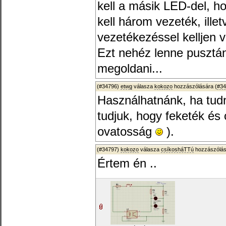
kell a másik LED-del, h
kell három vezeték, ille
vezetékezéssel kelljen v
Ezt nehéz lenne pusztán
megoldani...
(#34796)
etwg
válasza
kokozo
hozzászólására (
#34
Használhatnánk, ha tud
tudjuk, hogy feketék és 
ovatosság
).
(#34797)
kokozo
válasza
csíkosháTTú
hozzászólás
Értem én ..