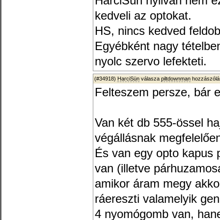
HarciSün nyilván nem ez
kedveli az optokat.
HS, nincs kedved feldob
Egyébként nagy tételben
nyolc szervo lefekteti.
(#34918)
HarciSün
válasza
piltdownman
hozzászólá
Felteszem persze, bár e
Van két db 555-össel haj
végállásnak megfelelően 
És van egy opto kapus 
van (illetve párhuzamo
amikor áram megy akkor
ráereszti valamelyik ge
4 nyomógomb van, hane