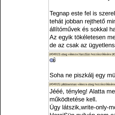
Tegnap este fel is szere
tehát jobban rejthető m
állítóművek és sokkal h
Az egyik tökéletesen m
de az csak az ügyetlen
(#34913)
etwg
válasza
HarciSün
hozzászólására (
#
Soha ne piszkálj egy mü
(#34915)
piltdownman
válasza
etwg
hozzászólására
Jééé, tényleg! Alatta me
működtetése kell.
Úgy látszik,write-only-