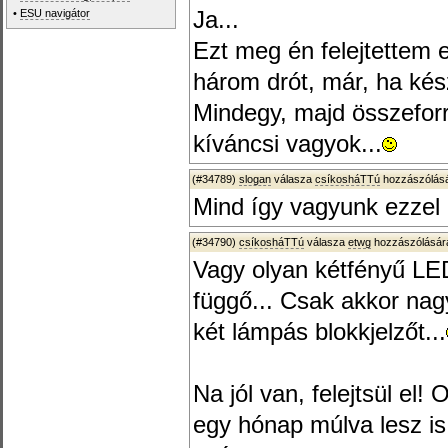
•
ESU navigátor
Ja...
Ezt meg én felejtettem e
három drót, már, ha kés
Mindegy, majd összefo
kíváncsi vagyok...
(#34789)
slogan
válasza
csíkosháTTú
hozzászólásá
Mind így vagyunk ezze
(#34790)
csíkosháTTú
válasza
etwg
hozzászólására
Vagy olyan kétfényű LED
függő... Csak akkor na
két lámpás blokkjelzőt...
Na jól van, felejtsül el!
egy hónap múlva lesz i