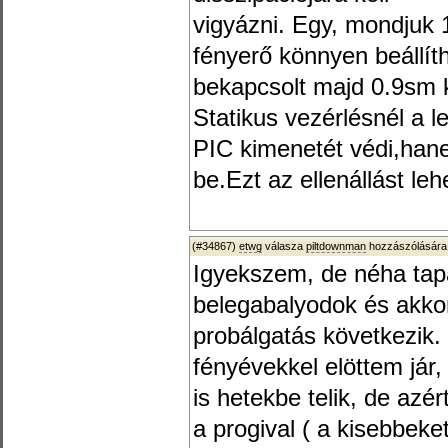
vigyázni. Egy, mondjuk
fényerő könnyen beállít
bekapcsolt majd 0.9sm k
Statikus vezérlésnél a l
PIC kimenetét védi,hanem
be.Ezt az ellenállást leh
(#34867)
etwg
válasza
piltdownman
hozzászólására
Igyekszem, de néha tap
belegabalyodok és akko
probálgatás következik.
fényévekkel elöttem jár
is hetekbe telik, de azé
a progival ( a kisebbek