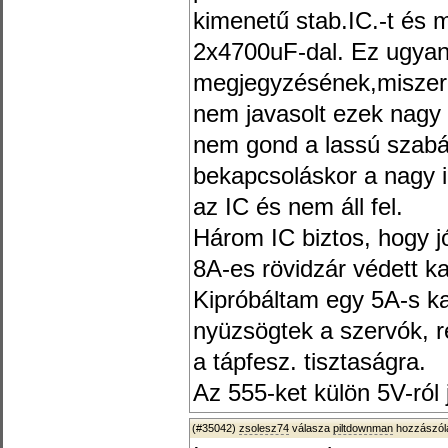
kimenetű stab.IC.-t és
2x4700uF-dal. Ez ugya
megjegyzésének,miszer
nem javasolt ezek nagy e
nem gond a lassú szabá
bekapcsoláskor a nagy i
az IC és nem áll fel.
Három IC biztos, hogy j
8A-es rövidzár védett k
Kipróbáltam egy 5A-s ka
nyüzsögtek a szervók, 
a tápfesz. tisztaságra.
Az 555-ket külön 5V-ról 
(#35042)
zsolesz74
válasza
piltdownman
hozzászólá