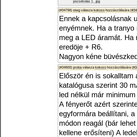
pocsékolás 1...jpg
(#34798)
etwg
válasza
kokozo
hozzászólására (
#34
Ennek a kapcsolásnak u
enyémnek. Ha a tranyo 
meg a LED áramát. Ha 
eredöje + R6.
Nagyon kéne büvészkedni
(#34800)
proba
válasza
kokozo
hozzászólására (
#3
Először én is sokalltam 
katalógusa szerint 30 m
led nélkül már minimum 4
A fényerőt azért szerin
egyformára beállítani, a
módon reagál (bár lehet
kellene erősíteni) A led