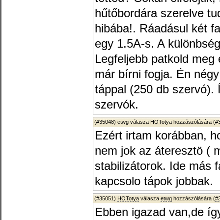
hűtőbordára szerelve tu
hibába!. Ráadásul két fa
egy 1.5A-s. A különbsé
Legfeljebb patkold meg 
már bírni fogja. Én nég
táppal (250 db szervó).
szervók.
(#35048)
etwg
válasza
HOTotya
hozzászólására (
#
Ezért irtam korábban, 
nem jok az áteresztö ( m
stabilizátorok. Ide más f
kapcsolo tápok jobbak.
(#35051)
HOTotya
válasza
etwg
hozzászólására (
#
Ebben igazad van,de így