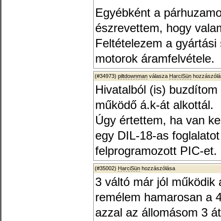
Egyébként a párhuzamos
észrevettem, hogy vala
Feltételezem a gyártási
motorok áramfelvétele.
(#34973)
piltdownman
válasza
HarciSün
hozzászólá
Hivatalból (is) buzdítom
működő á.k-át alkottál.
Úgy értettem, ha van ke
egy DIL-18-as foglalatot
felprogramozott PIC-et.
(#35002)
HarciSün
hozzászólása
3 váltó már jól működik 
remélem hamarosan a 4.
azzal az állomásom 3 át