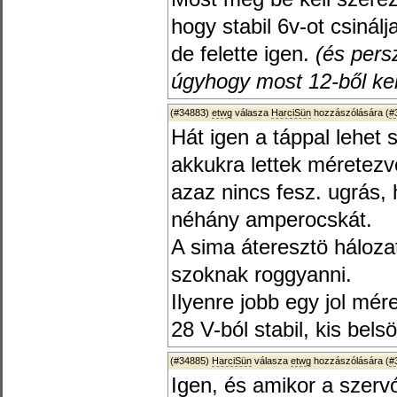
hogy stabil 6v-ot csinálj
de felette igen.
(és pers
úgyhogy most 12-ből kel
(#34883)
etwg
válasza
HarciSün
hozzászólására (
#
Hát igen a táppal lehet 
akkukra lettek méretezve
azaz nincs fesz. ugrás,
néhány amperocskát.
A sima áteresztö háloza
szoknak roggyanni.
Ilyenre jobb egy jol mé
28 V-ból stabil, kis bels
(#34885)
HarciSün
válasza
etwg
hozzászólására (
#
Igen, és amikor a szerv