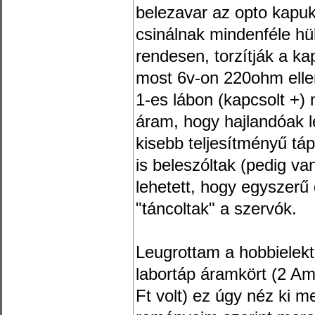
belezavar az opto kapuk 
csinálnak mindenféle hü
rendesen, torzítják a kap
most 6v-on 220ohm ellen
1-es lábon (kapcsolt +) 
áram, hogy hajlandóak l
kisebb teljesítményű tá
is beleszóltak (pedig van
lehetett, hogy egyszerű
"táncoltak" a szervók.
Leugrottam a hobbielekt
labortáp áramkört (2 Am
Ft volt) ez úgy néz ki me