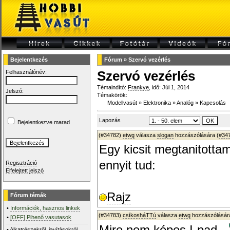
Bejelentkezés
Fórum
»
Szervó vezérlés
Felhasználónév:
Szervó vezérlés
Témaindító:
Frankye
, idő: Júl 1, 2014
Jelszó:
Témakörök:
Modellvasút
»
Elektronika
»
Analóg
»
Kapcsolás
Lapozás
Bejelentkezve marad
(#34782)
etwg
válasza
slogan
hozzászólására (
#34
Egy kicsit megtanitottam
ennyit tud:
Regisztráció
Elfelejtett jelszó
Rajz
Fórum témák
•
Információk, hasznos linkek
(#34783)
csíkosháTTú
válasza
etwg
hozzászólására
•
[OFF] Pihenő vasutasok
•
Alkatrészekről, javításokról