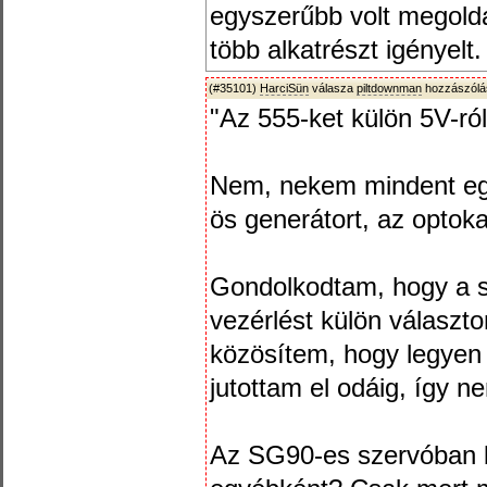
egyszerűbb volt megolda
több alkatrészt igényelt
(#35101)
HarciSün
válasza
piltdownman
hozzászólá
"Az 555-ket külön 5V-ról
Nem, nekem mindent együ
ös generátort, az optoka
Gondolkodtam, hogy a s
vezérlést külön választo
közösítem, hogy legyen
jutottam el odáig, így
Az SG90-es szervóban be