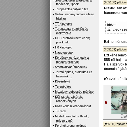
(#35108)
piltdo
tanácsok, tippek
Praktikusan az
•
Terepasztali pályaépítés
háromszor van 
•
Váltók, vágányzat készítése
házilag
•
TT klubtopic
Idézet:
•
Terepasztal vezérlés és
„Én négy sze
elektronika
•
DCC profiktól (nem csak)
Ezt nem értem.
profiknak
•
H0 klubtopic
(#35109)
piltdo
•
Nagyvasutak
Ezt kéne lenyom
•
Kérdések és üzenetek a
555-ről hajtott
moderátoroknak
Ha a szervók b
•
Amerikai vasútmodellek
óramutató járá
•
Jármű építés, átalakítás és
hasonlók....
(Összelapátolt
•
Közérdekű
•
Terepépítés
•
Mozdony sebesség mérése
•
Kiállítások, vásárok,
rendezvények
•
Közlekedési kirándulások!
•
T-Track
7 sz
•
Modell bemutató - Kinek,
milyen van?
(#35111)
zsoles
•
Fordítókorong, tolópad