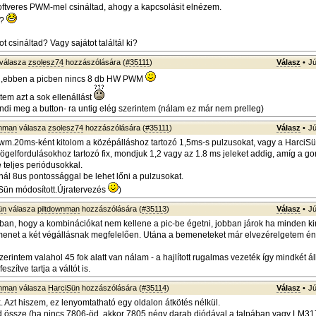
oftveres PWM-mel csináltad, ahogy a kapcsolásit elnézem.
m?
ot csináltad? Vagy sajátot találtál ki?
válasza
zsolesz74
hozzászólására (
#35111
)
Válasz
•
Jú
 ,ebben a picben nincs 8 db HW PWM
tem azt a sok ellenállást
ondi meg a button- ra untig elég szerintem (nálam ez már nem prelleg)
wnman
válasza
zsolesz74
hozzászólására (
#35111
)
Válasz
•
Jú
m.20ms-ként kitolom a középálláshoz tartozó 1,5ms-s pulzusokat, vagy a HarciSün
elfordulásokhoz tartozó fix, mondjuk 1,2 vagy az 1.8 ms jeleket addig, amíg a 
 teljes periódusokkal.
ál 8us pontossággal be lehet lőni a pulzusokat.
Sün módosított.Újratervezés
)
ün
válasza
piltdownman
hozzászólására (
#35113
)
Válasz
•
Jú
ban, hogy a kombinációkat nem kellene a pic-be égetni, jobban járok ha minden 
emenet a két végállásnak megfelelően. Utána a bemeneteket már elvezérelgetem én 
zerintem valahol 45 fok alatt van nálam - a hajlított rugalmas vezeték így mindkét á
eszítve tartja a váltót is.
wnman
válasza
HarciSün
hozzászólására (
#35114
)
Válasz
•
Jú
. Azt hiszem, ez lenyomtatható egy oldalon átkötés nélkül.
d össze (ha nincs 7806-öd, akkor 7805 négy darab diódával a talpában vagy LM317