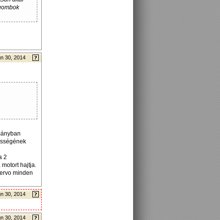
 gombok
n 30, 2014
ományban
lességének
a 2
motort hajtja.
szervo minden
n 30, 2014
n 30, 2014