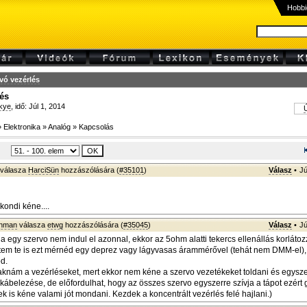
Hobbi
vó vezérlés
és
kye
, idő: Júl 1, 2014
Ú
»
Elektronika
»
Analóg
»
Kapcsolás
válasza
HarciSün
hozzászólására (
#35101
)
Válasz
•
Jú
kondi kéne....
wnman
válasza
etwg
hozzászólására (
#35045
)
Válasz
•
Jú
a egy szervo nem indul el azonnal, ekkor az 5ohm alatti tekercs ellenállás korláto
tem te is ezt mérnéd egy deprez vagy lágyvasas árammérővel (tehát nem DMM-el),
d.
 raknám a vezérléseket, mert ekkor nem kéne a szervo vezetékeket toldani és egysz
é kábelezése, de előfordulhat, hogy az összes szervo egyszerre szívja a tápot ezért
k is kéne valami jót mondani. Kezdek a koncentrált vezérlés felé hajlani.)