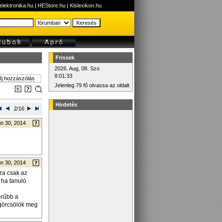
elektronika.hu
|
HEStore.hu
|
Kislexikon.hu
Frissek
2026. Aug, 08. Szo
8:01:33
j hozzászólás
Jelenleg 79 fő olvassa az oldalt
Hirdetés
2/16
n 30, 2014
n 30, 2014
zza csak az
 ha tanuló
erűbb a
 görcsölök meg