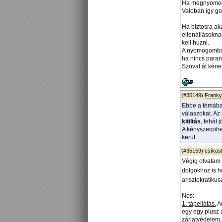
Ha megnyomod 
Valoban igy go
Ha biztosra ak
ellenállásokna
kell huzni.
A nyomogombok i
ha nincs paran
Szoval át kéne
(#35149)
Frank
Ebbe a témáb
válaszokat. Az 
kitiltás
, tehát 
A kényszerpih
kerül.
(#35159)
csíko
Végig olvatam 
dolgokhoz is h
arisztokratikus
Nos:
1: tápellátás.
An
egy egy plusz á
zárlatvédelem,