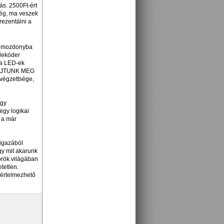
ás. 2500Ft-ért
ség, ma veszek
rezentálni a
 a mozdonyba
 dekóder
 a LED-ek
 HAJTUNK MEG
végzettsége,
agy
egy logikai
k a már
 igazából
gy mit akarunk
örök világában
tetlen.
 értelmezhető