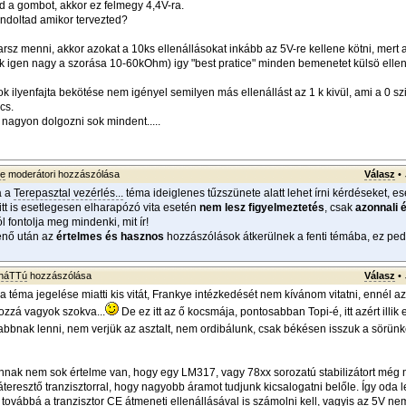
a gombot, akkor ez felmegy 4,4V-ra.
ndoltad amikor tervezted?
arsz menni, akkor azokat a 10ks ellenállásokat inkább az 5V-re kellene kötni, mert 
k igen nagy a szorása 10-60kOhm) igy "best pratice" minden bemenetet külsö ellená
lyenfajta bekötése nem igényel semilyen más ellenállást az 1 k kivül, ami a 0 szint
cs.
 nagyon dolgozni sok mindent.....
ye
moderátori hozzászólása
Válasz
•
a a
Terepasztal vezérlés...
téma ideiglenes tűzszünete alatt lehet írni kérdéseket, es
itt is esetlegesen elharapózó vita esetén
nem lesz figyelmeztetés
, csak
azonnali 
jól fontolja meg mindenki, mit ír!
enő után az
értelmes és hasznos
hozzászólások átkerülnek a fenti témába, ez pedi
sháTTú
hozzászólása
Válasz
•
a téma jegelése miatti kis vitát, Frankye intézkedését nem kívánom vitatni, ennél a
ozzá vagyok szokva...
De ez itt az ő kocsmája, pontosabban Topi-é, itt azért illik e
abbnak lenni, nem verjük az asztalt, nem ordibálunk, csak békésen isszuk a sörünket
nak nem sok értelme van, hogy egy LM317, vagy 78xx sorozatú stabilizátort még 
teresztő tranzisztorral, hogy nagyobb áramot tudjunk kicsalogatni belőle. Így oda l
 továbbá a tranzisztor CE átmeneti ellenállásával is számolni kell, vagyis az 5V ne