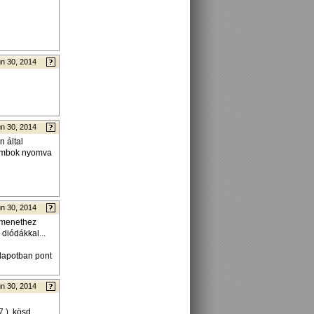
n 30, 2014
n 30, 2014
 által
gombok nyomva
n 30, 2014
kimenethez
diódákkal...
llapotban pont
n 30, 2014
 ), kösd