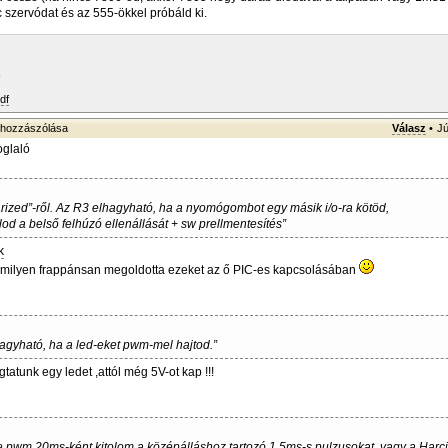
c szervódat és az 555-ökkel próbáld ki.
df
hozzászólása
Válasz
•
Jú
oglaló
larized”-ről. Az R3 elhagyható, ha a nyomógombot egy másik i/o-ra kötöd,
od a belső felhúzó ellenállását + sw prellmentesítés”
k
milyen frappánsan megoldotta ezeket az ő PIC-es kapcsolásában
hagyható, ha a led-eket pwm-mel hajtod.”
ogtatunk egy ledet ,attól még 5V-ot kap !!!
 pwm.20ms-ként kitolom a középálláshoz tartozó 1,5ms-s pulzusokat, vagy a Harci