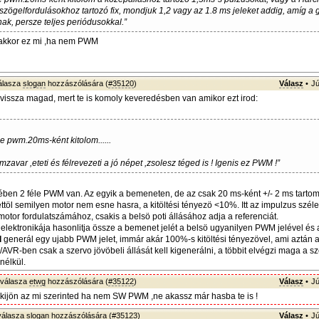
ögelfordulásokhoz tartozó fix, mondjuk 1,2 vagy az 1.8 ms jeleket addig, amíg a
k, persze teljes periódusokkal.”
.akkor ez mi ,ha nem PWM
álasza
slogan
hozzászólására (
#35120
)
Válasz
•
Jú
d vissza magad, mert te is komoly keveredésben van amikor ezt irod:
e pwm.20ms-ként kitolom......
mzavar ,eteti és félrevezeti a jó népet ,zsolesz téged is ! Igenis ez PWM !”
ében 2 féle PWM van. Az egyik a bemeneten, de az csak 20 ms-ként +/- 2 ms tart
 ettöl semilyen motor nem esne hasra, a kitöltési tényezö <10%. Itt az impulzus szé
otor fordulatszámához, csakis a belsö poti állásához adja a referenciát.
 elektronikája hasonlitja össze a bemenet jelét a belsö ugyanilyen PWM jelével és 
l
generál egy ujabb PWM jelet, immár akár 100%-s kitöltési tényezövel, ami aztán a 
C/AVR-ben csak a szervo jövöbeli állását kell kigenerálni, a többit elvégzi maga a 
nélkül.
válasza
etwg
hozzászólására (
#35122
)
Válasz
•
Jú
 kijön az mi szerinted ha nem SW PWM ,ne akassz már hasba te is !
álasza
slogan
hozzászólására (
#35123
)
Válasz
•
Jú