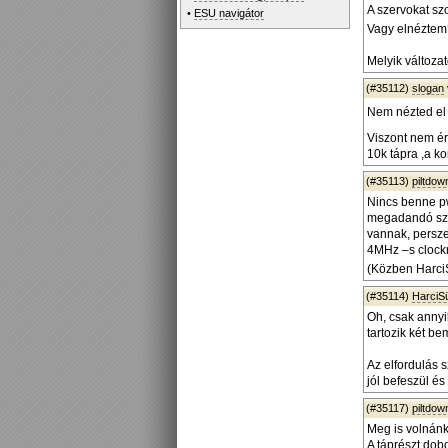
A szervokat sz
•
ESU navigátor
Vagy elnézte
Melyik változat
(#35112)
slogan
Nem nézted el
Viszont nem ér
10k tápra ,a k
(#35113)
piltdo
Nincs benne pw
megadandó szög
vannak, persze
4MHz –s clockn
(Közben Harci
(#35114)
HarciS
Oh, csak annyi
tartozik két b
Az elfordulás s
jól befeszül és f
(#35117)
piltdo
Meg is volnánk
A táprészt dob