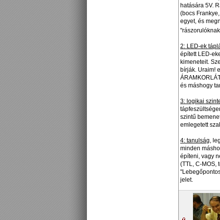
hatására 5V. R
(bocs Frankye,
egyet, és megn
"rászorulóknak
2: LED-ek tápl
épített LED-ek
kimeneteit. Sz
bírják. Uraim
ÁRAMKORLÁTOZÓ
és máshogy tan
3: logikai szint
tápfeszültsége
szintű bemenete
emlegetett sza
4: tanulság
, l
minden máshol 
építeni, vagy 
(TTL, C-MOS, t
"Lebegőpontos"
jelet.