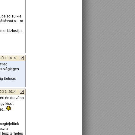
a belsö 10 k-s
llással a + ra
et biztositja,
Júl 1, 2014
etleg
és végleges
g törlésre
Júl 1, 2014
zért én durvább
gy kicsit
....
megfejelünk
esz a
m lesz terhelés