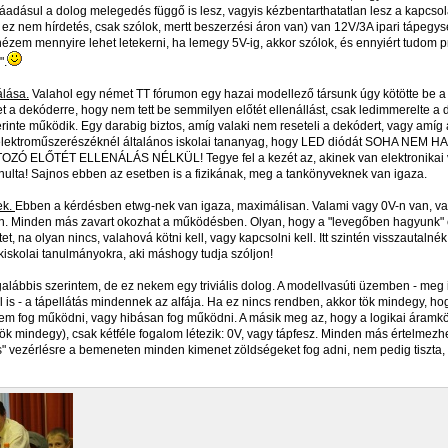
áadásul a dolog melegedés függő is lesz, vagyis kézbentarthatatlan lesz a kapcsol
 ez nem hírdetés, csak szólok, mertt beszerzési áron van) van 12V/3A ipari tápegy
ézem mennyire lehet letekerni, ha lemegy 5V-ig, akkor szólok, és ennyiért tudom p
".
álása.
Valahol egy német TT fórumon egy hazai modellező társunk úgy kötötte be
et a dekóderre, hogy nem tett be semmilyen előtét ellenállást, csak ledimmerelte a
erinte működik. Egy darabig biztos, amíg valaki nem reseteli a dekódert, vagy amíg
! elektroműszerészéknél általános iskolai tananyag, hogy LED diódát SOHA NEM
 ELŐTÉT ELLENÁLÁS NÉLKÜL! Tegye fel a kezét az, akinek van elektronikai 
ulta! Sajnos ebben az esetben is a fizikának, meg a tankönyveknek van igaza.
ek.
Ebben a kérdésben etwg-nek van igaza, maximálisan. Valami vagy 0V-n van, v
n. Minden más zavart okozhat a működésben. Olyan, hogy a "levegőben hagyunk" 
t, na olyan nincs, valahová kötni kell, vagy kapcsolni kell. Itt szintén visszautalné
kiskolai tanulmányokra, aki máshogy tudja szóljon!
egalábbis szerintem, de ez nekem egy triviális dolog. A modellvasúti üzemben - meg
is - a tápellátás mindennek az alfája. Ha ez nincs rendben, akkor tök mindegy, ho
nem fog működni, vagy hibásan fog működni. A másik meg az, hogy a logikai áramk
ök mindegy), csak kétféle fogalom létezik: 0V, vagy tápfesz. Minden más értelmezhe
 vezérlésre a bemeneten minden kimenet zöldségeket fog adni, nem pedig tiszta,