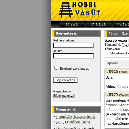
Bejelentkezés
Fórum
»
Szer
Szervó vezérl
Felhasználónév:
Témaindító:
Fran
Témakörök:
Jelszó:
Modellvasút
Lapozás
Bejelentkezve marad
(#35102)
slogan
Szia !
Ahhoz jó nagy 
Regisztráció
(#35107)
piltdo
Elfelejtett jelszó
Újra mértem. H
áramot. Szerin
Fórum témák
módban lefogo
(A kitérők alá
•
Információk, hasznos linkek
polarizáló rel
•
[OFF] Pihenő vasutasok
hát HarciSünne
•
Alkatrészekről, javításokról