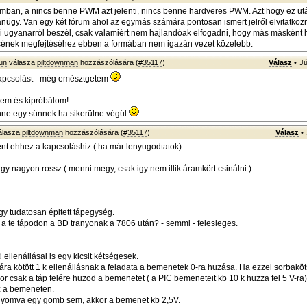
mban, a nincs benne PWM azt jelenti, nincs benne hardveres PWM. Azt hogy ez utá
ügy. Van egy két fórum ahol az egymás számára pontosan ismert jelről elvitatkozn
 ugyanarról beszél, csak valamiért nem hajlandóak elfogadni, hogy más másként hí
ének megfejtéséhez ebben a formában nem igazán vezet közelebb.
ün
válasza
piltdownman
hozzászólására (
#35117
)
Válasz
•
Jú
pcsolást - még emésztgetem
ítem és kipróbálom!
nne egy sünnek ha sikerülne végül
álasza
piltdownman
hozzászólására (
#35117
)
Válasz
•
t ehhez a kapcsoláshiz ( ha már lenyugodtatok).
igy nagyon rossz ( menni megy, csak igy nem illik áramkört csinálni.)
gy tudatosan épitett tápegység.
 a te tápodon a BD tranyonak a 7806 után? - semmi - felesleges.
ellenállásai is egy kicsit kétségesek.
jára kötött 1 k ellenállásnak a feladata a bemenetek 0-ra huzása. Ha ezzel sorbaköt
kor csak a táp felére huzod a bemenetet ( a PIC bemeneteit kb 10 k huzza fel 5 V-ra)
z a bemeneten.
yomva egy gomb sem, akkor a bemenet kb 2,5V.