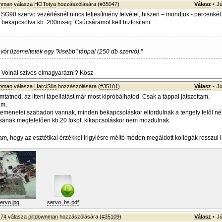
wnman
válasza
HOTotya
hozzászólására (
#35047
)
Válasz
•
Jú
 SG90 szervo vezérlésnél nincs teljesítmény felvétel, hiszen – mondjuk - percenkét
bekapcsolva kb. 200ms-ig. Csúcsáramot kell biztosítani.
vót üzemeltetek egy "kisebb" táppal (250 db szervó).”
 Volnál szíves elmagyarázni? Kösz.
wnman
válasza
HarciSün
hozzászólására (
#35101
)
Válasz
•
Jú
tatnod, az itteni tápellátást már most kipróbálhatod. Csak a táppal játszottam,
am.
emenetei szabadon vannak, minden bekapcsoláskor elfordulnak a tengely felől né
sának megfelelően kb.20 fokot, kikapcsoláskor nem mozdulnak.
am, hogy az esztétikai érzékkel irigylésre méltó módon megáldott kollégák rosszul
ervo.jpg
servo_hs.pdf
z74
válasza
piltdownman
hozzászólására (
#35109
)
Válasz
•
Jú