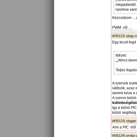
megadandó sz
nyomva vanna
Kézcsókom ...
PWM -ről ....
(#35122)
etwg
v
Egy kicsit fog
Idézet:
„„Nincs benn
Teljes fogalo
A szervok eset
változik, azaz
semmi köze a m
A szervo belsö
különbségébö
Igy a külsö PI
külsö segitség 
(#35123)
slogan
Ami a PIC -ből
(#35124)
proba
v