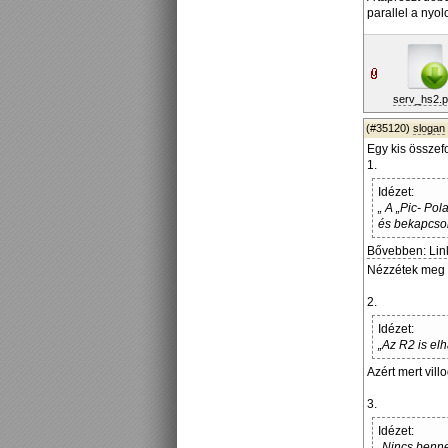
parallel a nyol
serv_hs2.p
(#35120)
slogan
Egy kis összef
1.
Idézet:
„ A „Pic- Po
és bekapcsol
Bővebben: Lin
Nézzétek meg 
2.
Idézet:
„Az R2 is el
Azért mert vill
3.
Idézet:
„Nincs benne