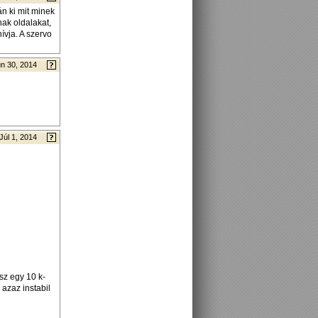
n ki mit minek
ak oldalakat,
vja. A szervo
n 30, 2014
Júl 1, 2014
sz egy 10 k-
 azaz instabil