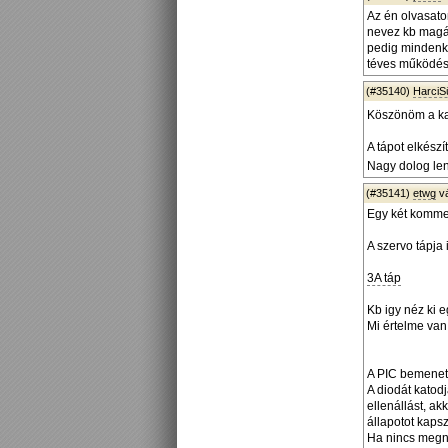
Az én olvasato
nevez kb magán
pedig mindenki
téves működés
(#35140)
HarciS
Köszönöm a ka
A tápot elkész
Nagy dolog le
(#35141)
etwg
v
Egy két kommen
A szervo tápja 
3A táp
Kb igy néz ki e
Mi értelme van
A PIC bemeneti 
A diodát katod
ellenállást, ak
állapotot kaps
Ha nincs megn