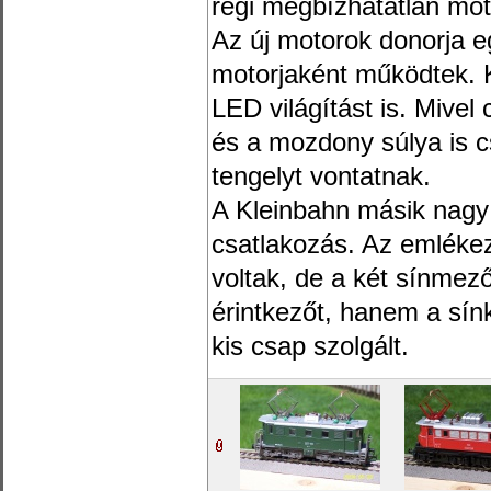
régi megbízhatatlan mot
Az új motorok donorja
motorjaként működtek. 
LED világítást is. Mivel
és a mozdony súlya is c
tengelyt vontatnak.
A Kleinbahn másik nagy 
csatlakozás. Az emlékez
voltak, de a két sínmez
érintkezőt, hanem a sí
kis csap szolgált.