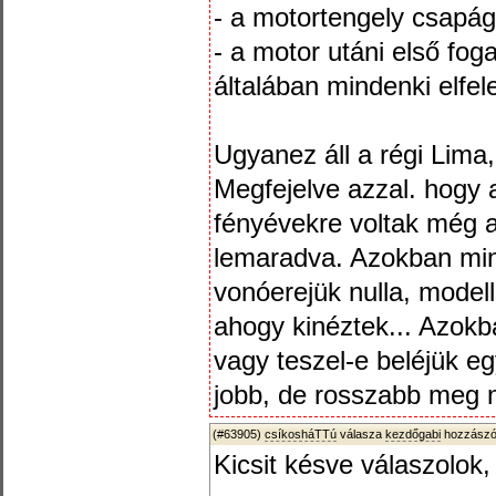
- a motortengely csapág
- a motor utáni első fog
általában mindenki elfel
Ugyanez áll a régi Lima,
Megfejelve azzal. hogy 
fényévekre voltak még a
lemaradva. Azokban min
vonóerejük nulla, model
ahogy kinéztek... Azokba
vagy teszel-e beléjük e
jobb, de rosszabb meg 
(#63905)
csíkosháTTú
válasza
kezdőgabi
hozzászól
Kicsit késve válaszolok