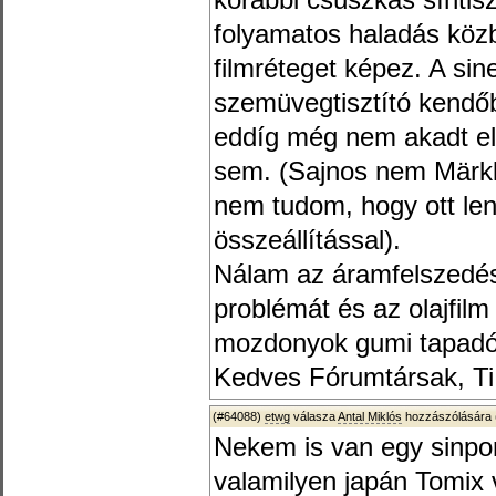
korábbi csúszkás síntisz
folyamatos haladás köz
filmréteget képez. A sine
szemüvegtisztító kendőb
eddíg még nem akadt el 
sem. (Sajnos nem Märkl
nem tudom, hogy ott le
összeállítással).
Nálam az áramfelszedé
problémát és az olajfilm
mozdonyok gumi tapadó
Kedves Fórumtársak, Ti
(#64088)
etwg
válasza
Antal Miklós
hozzászólására 
Nekem is van egy sinpo
valamilyen japán Tomix