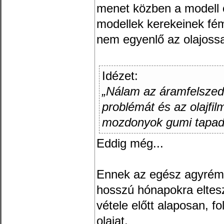
menet közben a modell 
modellek kerekeinek fém
nem egyenlő az olajossa
Idézet:
„Nálam az áramfelszed
problémát és az olajfil
mozdonyok gumi tapadó
Eddig még...
Ennek az egész agyrémn
hosszú hónapokra eltesz
vétele előtt alaposan, fo
olajat.