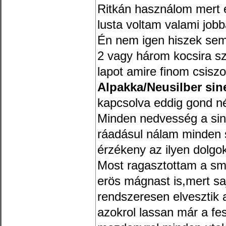
Ritkán használom mert e
lusta voltam valami jobba
Én nem igen hiszek semi
2 vagy három kocsira 
lapot amire finom csiszo
Alpakka/Neusilber sine
kapcsolva eddig gond nélk
Minden nedvesség a sine
ráadásul nálam minden 
érzékeny az ilyen dolgo
Most ragasztottam a smi
erös mágnast is,mert s
rendszeresen elvesztik 
azokrol lassan már a fest