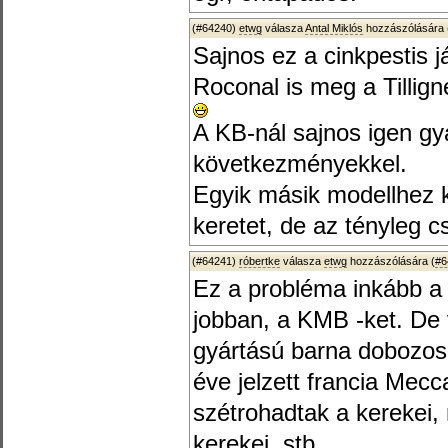
(#64240)
etwg
válasza
Antal Miklós
hozzászólására 
Sajnos ez a cinkpestis j
Roconal is meg a Tilligné
A KB-nál sajnos igen gya
következményekkel.
Egyik másik modellhez k
keretet, de az tényleg 
(#64241)
róbertke
válasza
etwg
hozzászólására (
#6
Ez a probléma inkább a t
jobban, a KMB -ket. De 
gyártású barna dobozos 
éve jelzett francia Me
szétrohadtak a kerekei, 
kerekei, stb.