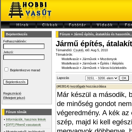
Bejelentkezés
Fórum
»
Jármű építés, átalakítás és hasonlók...
Felhasználónév:
Jármű építés, átalakí
Témaindító:
Csukló
, idő: Aug 5, 2010
Jelszó:
Témakörök:
Modellvasút
»
Járművek
»
Mozdonyok
Modellvasút
»
Járművek
»
Építés / Átépítés
Modellvasút
»
Járművek
»
Városi közlekedés
Bejelentkezve marad
Lapozás
(#63814)
kezdőgabi
hozzászólása
Már készül a második, b
Regisztráció
Elfelejtett jelszó
de minőség gondot nem l
végeredmény. A kék az e
Fórum témák
•
Információk, hasznos linkek
szép, majd ki kell egész
•
[OFF] Pihenő vasutasok
megvagyok döbbenve, ho
•
Alkatrészekről, javításokról