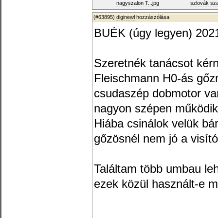
nagyszalon T...jpg
szlovák szal
(#63895)
diginewl
hozzászólása
BUÉK (úgy legyen) 202
Szeretnék tanácsot kér
Fleischmann H0-ás gőz
csudaszép dobmotor va
nagyon szépen működik,
Hiába csinálok velük bá
gőzösnél nem jó a visít
Találtam több umbau le
ezek közül használt-e m