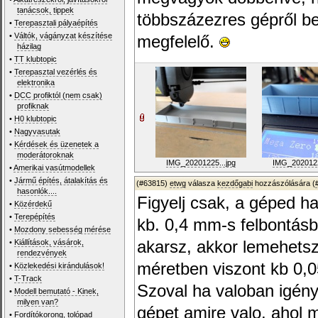
tanácsok, tippek
többszázezres gépről b
•
Terepasztali pályaépítés
•
Váltók, vágányzat készítése
megfelelő.
házilag
•
TT klubtopic
•
Terepasztal vezérlés és
elektronika
•
DCC profiktól (nem csak)
profiknak
•
H0 klubtopic
•
Nagyvasutak
•
Kérdések és üzenetek a
moderátoroknak
IMG_20201225...jpg
IMG_2020122
•
Amerikai vasútmodellek
•
Jármű építés, átalakítás és
(#63815)
etwg
válasza
kezdőgabi
hozzászólására (
hasonlók....
Figyelj csak, a géped h
•
Közérdekű
•
Terepépítés
kb. 0,4 mm-s felbontásb
•
Mozdony sebesség mérése
•
Kiállítások, vásárok,
akarsz, akkor lemehetsz
rendezvények
méretben viszont kb 0,
•
Közlekedési kirándulások!
•
T-Track
Szoval ha valoban igény
•
Modell bemutató - Kinek,
milyen van?
gépet amire valo, ahol 
•
Fordítókorong, tolópad