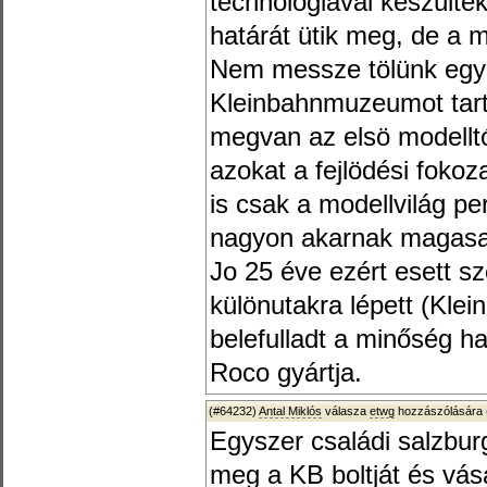
technologiával készültek
határát ütik meg, de a 
Nem messze tölünk egy 
Kleinbahnmuzeumot tart 
megvan az elsö modelltól
azokat a fejlödési foko
is csak a modellvilág pe
nagyon akarnak magasab
Jo 25 éve ezért esett sz
különutakra lépett (Klei
belefulladt a minőség h
Roco gyártja.
(#64232)
Antal Miklós
válasza
etwg
hozzászólására 
Egyszer családi salzburg
meg a KB boltját és vás