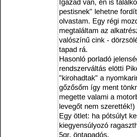
Igazad van, én is találk
pestisnek" lehetne ford
olvastam. Egy régi mozd
megtaláltam az alkatrés
valószínű cink - dörzsö
tapad rá.
Hasonló porladó jelensé
rendszerváltás elötti P
"kirohadtak" a nyomkar
gőzősőm így ment tönkre
megette valami a motorb
levegőt nem szerették!)
Egy ötlet: ha pótsúlyt k
kiegyensúlyozó ragaszth
5gr, öntapadós.