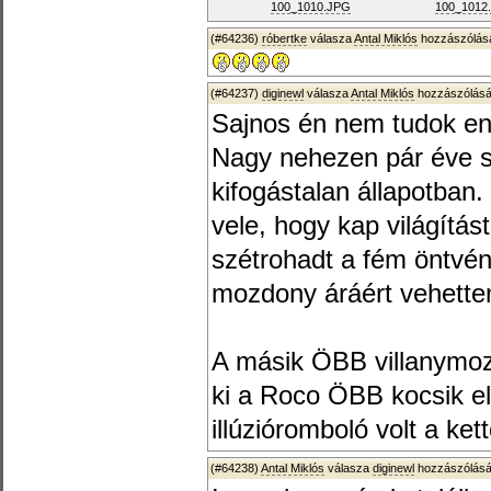
100_1010.JPG
100_1012
(#64236)
róbertke
válasza
Antal Miklós
hozzászólásá
(#64237)
diginewl
válasza
Antal Miklós
hozzászólásá
Sajnos én nem tudok enn
Nagy nehezen pár éve s
kifogástalan állapotban
vele, hogy kap világítá
szétrohadt a fém öntvé
mozdony áráért vehettem
A másik ÖBB villanymoz
ki a Roco ÖBB kocsik el
illúzióromboló volt a ke
(#64238)
Antal Miklós
válasza
diginewl
hozzászólásá