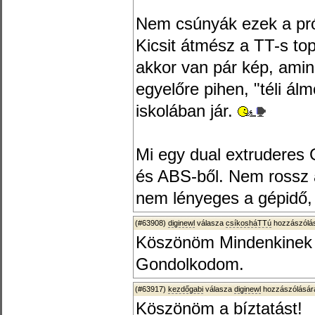
Nem csúnyák ezek a pró
Kicsit átmész a TT-s top
akkor van pár kép, amin
egyelőre pihen, "téli álm
iskolában jár.
Mi egy dual extruderes
és ABS-ből. Nem rossz a
nem lényeges a gépidő, m
(#63908)
diginewl
válasza
csíkosháTTú
hozzászólás
Köszönöm Mindenkinek 
Gondolkodom.
(#63917)
kezdőgabi
válasza
diginewl
hozzászólására
Köszönöm a bíztatást!