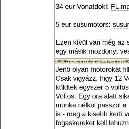
34 eur Vonatdoki:
FL mo
5 eur susumotors:
susu
Ezen kívül van még az s
egy másik mozdonyt ves
(#63896)
etwg
válasza
diginewl
hozzászólására (
#6
Jenö olyan motorokat fil
Csak vigyázz, higy 12 V
küldtek egyszer 5 volto
Voltos. Egy ora alatt si
munka nélkül passzol a
is - meg a kisebb kerti
fogaskereket kell lehuzn