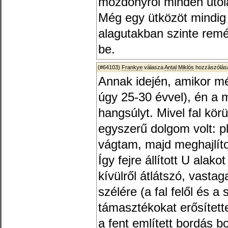
mozdonyrol minden utolag
Még egy ütközöt mindig 
alagutakban szinte remé
be.
(#64103)
Frankye
válasza
Antal Miklós
hozzászólásá
Annak idején, amikor mé
úgy 25-30 évvel), én a
hangsúlyt. Mivel fal körü
egyszerű dolgom volt: p
vágtam, majd meghajlíto
Így fejre állított U alako
kívülről átlátszó, vastag
szélére (a fal felől és a 
támasztékokat erősített
a fent említett bordás bo