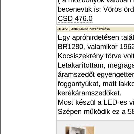
( a mozdonyok valoban i
becenevük is: Vörös ör
CSD 476.0
(#64226)
Antal Miklós
hozzászólása
Egy apróhirdetésen talá
BR1280, valamikor 1962-
Kocsiszekrény törve vol
Letakarítottam, megraga
áramszedőt egyengettem
foggantyúkat, matt lakkot
kerékáramszedőket.
Most készül a LED-es vi
Szépen működik ez a 58