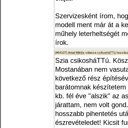
Szervizesként írom, hog
modell ment már át a k
műhely leterheltségét m
írok.
(#64107)
Antal Miklós
válasza
csíkosháTTú
hozzász
Szia csikosháTTú. Kösz
Mostanában nem vasuta
következő rész építésév
barátomnak készítetem e
kb. fél éve "alszik" az a
járattam, nem volt gond
hosszabb pihentetés utá
észrevételedet! Kicsit f