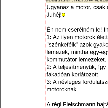
(#63902)
csíkosháTTú
válasza
diginewl
hozzászólás
Ugyanaz a motor, csak a
Juhéj!
Én nem cserélném le! I
1: Az ilyen motorok élet
"szénkeféik" azok gyakor
lemezek, mintha egy-eg
kommutátor lemezeket.
2: A teljesítményük, így
fakadóan korlátozott.
3: A névleges fordulats
motoroknak.
A régi Fleischmann hajtá