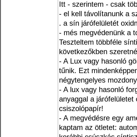
Itt - szerintem - csak t
- el kell távolítanunk a
. a sín járófelületét oxi
- més megvédenünk a to
Teszteltem többféle sínt
következőkben szeretné
- A Lux vagy hasonló gö
tűnik. Ezt mindenképpen
négytengelyes mozdonyn
- A lux vagy hasonló forg
anyaggal a járófelületet
csiszolópapír!
- A megvédésre egy amer
kaptam az ötletet: auto