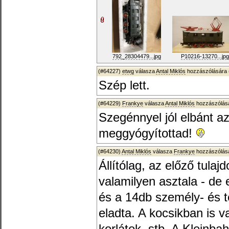
792_28304479...jpg
P10216-13270...jpg
(#64227)
etwg
válasza
Antal Miklós
hozzászólására 
Szép lett.
(#64229)
Frankye
válasza
Antal Miklós
hozzászólásá
Szegénnyel jól elbánt a
meggyógyítottad!
(#64230)
Antal Miklós
válasza
Frankye
hozzászólásá
Állítólag, az előző tulaj
valamilyen asztala - de 
és a 14db személy- és 
eladta. A kocsikban is va