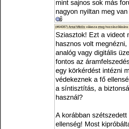
mint sajnos sok más fo
nagyon nyiltan meg van 
(#64087)
Antal Miklós
válasza
etwg
hozzászólására 
Sziasztok! Ezt a videot
hasznos volt megnézni,
analóg vagy digitális 
fontos az áramfelszedé
egy körkérdést intézni 
védekeznek a fő ellensé
a síntisztítás, a bizton
használ?
A korábban szétszedett a
ellenség! Most kipróbált