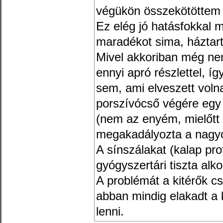
végükön összekötöttem 
Ez elég jó hatásfokkal 
maradékot sima, háztart
Mivel akkoriban még nem
ennyi apró részlettel, í
sem, ami elveszett voln
porszívócső végére egy
(nem az enyém, mielőtt 
megakadályozta a nagyo
A sínszálakat (kalap prof
gyógyszertári tiszta alk
A problémát a kitérők cs
abban mindig elakadt a 
lenni.