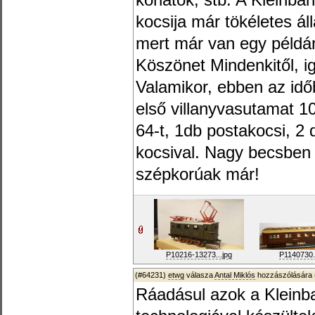
korlátok, stb. A Kleinb
kocsija már tökéletes ál
mert már van egy példá
Köszönet Mindenkitől, 
Valamikor, ebben az id
első villanyvasutamat 1
64-t, 1db postakocsi, 2
kocsival. Nagy becsben 
szépkorúak már!
P10216-13273...jpg
P1140730
(#64231)
etwg
válasza
Antal Miklós
hozzászólására 
Ráadásul azok a Kleinb