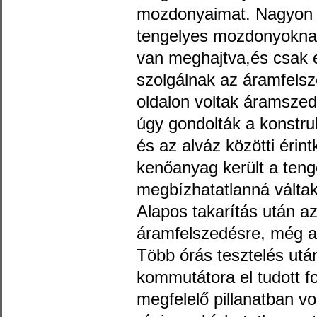
mozdonyaimat. Nagyon h
tengelyes mozdonyoknak
van meghajtva,és csak e
szolgálnak az áramfelsze
oldalon voltak áramszed
úgy gondolták a konstruk
és az alváz közötti érin
kenőanyag került a ten
megbízhatatlanná váltak
Alapos takarítás után a
áramfelszedésre, még az
Több órás tesztelés utá
kommutátora el tudott fo
megfelelő pillanatban vo