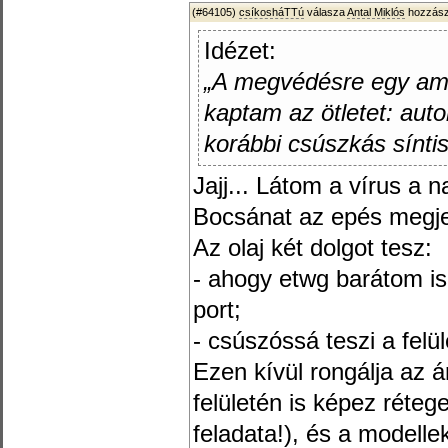
(#64105)
csíkosháTTú
válasza
Antal Miklós
hozzász
Idézet:
„A megvédésre egy ame
kaptam az ötletet: aut
korábbi csúszkás síntis
Jajj... Látom a vírus a 
Bocsánat az epés megje
Az olaj két dolgot tesz:
- ahogy etwg barátom is 
port;
- csúszóssá teszi a felül
Ezen kívül rongálja az 
felületén is képez réte
feladata!), és a modelle