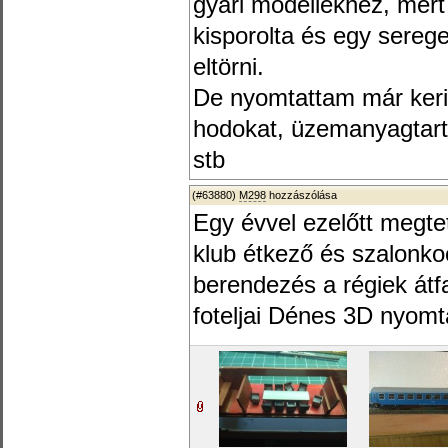
gyári modellekhez, mert
kisporolta és egy serege
eltörni.
De nyomtattam már kerit
hodokat, üzemanyagtartá
stb
(#63880)
M298
hozzászólása
Egy évvel ezelőtt megte
klub étkező és szalonko
berendezés a régiek átf
foteljai Dénes 3D nyomt