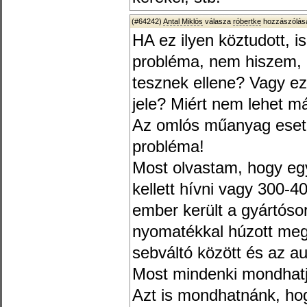
(#64242)
Antal Miklós
válasza
róbertke
hozzászólásá
HA ez ilyen köztudott, i
probléma, nem hiszem, 
tesznek ellene? Vagy ez
jele? Miért nem lehet m
Az omlós műanyag eseté
probléma!
Most olvastam, hogy eg
kellett hívni vagy 300-40
ember került a gyártóso
nyomatékkal húzott meg
sebváltó között és az au
Most mindenki mondhatja
Azt is mondhatnánk, ho