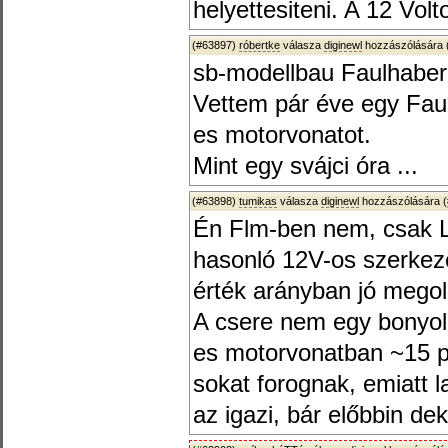
helyettesiteni. A 12 Vo
(#63897)
róbertke
válasza
diginewl
hozzászólására 
sb-modellbau Faulhaber 
Vettem pár éve egy Fau
es motorvonatot.
Mint egy svájci óra ...
(#63898)
tumikas
válasza
diginewl
hozzászólására (
Én Flm-ben nem, csak L
hasonló 12V-os szerkeze
érték arányban jó megol
A csere nem egy bonyol
es motorvonatban ~15 pe
sokat forognak, emiatt
az igazi, bár előbbin de