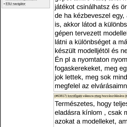
•
ESU navigátor
játékot csinálhatsz és ö
de ha kézbeveszel egy, 
is, akkor látod a külön
gépen tervezett modellek
látni a különbséget a má
készült modelljétöl és 
Én pl a nyomtaton nyom
fogaskerekeket, meg eg
jok lettek, meg sok min
megfelel az elvárásaimn
(#63817)
kezdőgabi
válasza
etwg
hozzászólására (
Természetes, hogy telj
eladásra kínlom , csa
azokat a modelleket, am