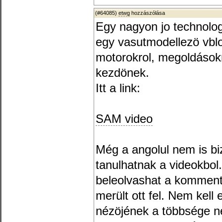
(#64085)
etwg
hozzászólása
Egy nagyon jo technologi
egy vasutmodellezö vblog
motorokrol, megoldások
kezdönek.
Itt a link:
SAM video
Még a angolul nem is bi
tanulhatnak a videokbol
beleolvashat a komment
merült ott fel. Nem kell
nézöjének a többsége n