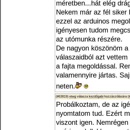
méretben...hát elég drág
Nekem már az fél siker
ezzel az arduinos mego
igényesen tudom megcsiná
az utómunka részére.
De nagyon köszönöm a t
válaszaidból azt vettem 
a fajta megoldással. Re
valamennyire jártas. Sa
neten.
(#63819)
etwg
válasza
kezdőgabi
hozzászólására (
Probálkoztam, de az ig
nyomtatom tud. Ezért mo
viszont igen. Nemrégen