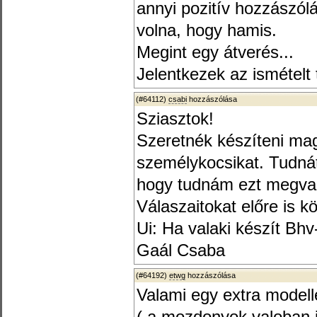
annyi pozitív hozzászólá
volna, hogy hamis.
Megint egy átverés...
Jelentkezek az ismételt 
(#64112)
csabi
hozzászólása
Sziasztok!
Szeretnék készíteni m
személykocsikat. Tudná
hogy tudnám ezt megval
Válaszaitokat előre is 
Ui: Ha valaki készít Bh
Gaál Csaba
(#64192)
etwg
hozzászólása
Valami egy extra modell