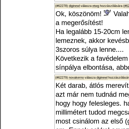
(#62278)
diginewl
válasza
etwg
hozzászólására (
#6
Ok, köszönöm!
Valah
a megerősítést!
Ha legalább 15-20cm le
lemeznek, akkor kevésb
3szoros súlya lenne....
Következik a favédelem 
sínpálya elbontása, abbó
(#62279)
novakerno
válasza
diginewl
hozzászólásár
Két darab, átlós mereví
azt már nem tudnád meg
hogy hogy felesleges. h
millimétert tudod megcs
most csinálom az első (