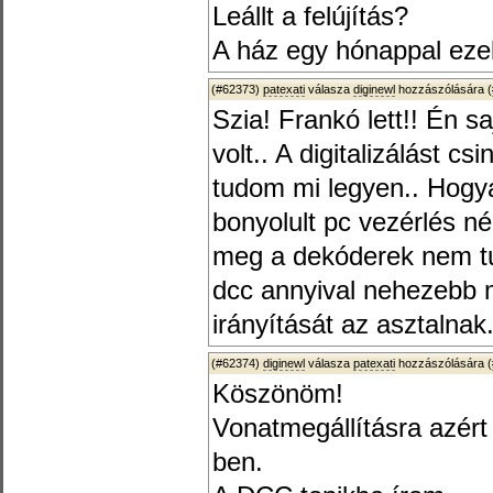
Leállt a felújítás?
A ház egy hónappal ezelő
(#62373)
patexati
válasza
diginewl
hozzászólására (
Szia! Frankó lett!! Én 
volt.. A digitalizálást
tudom mi legyen.. Hogy
bonyolult pc vezérlés né
meg a dekóderek nem tu
dcc annyival nehezebb 
irányítását az asztalnak.
(#62374)
diginewl
válasza
patexati
hozzászólására (
Köszönöm!
Vonatmegállításra azér
ben.