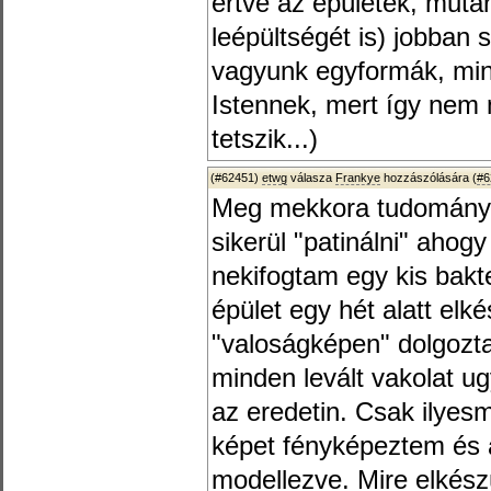
értve az épületek, műtá
leépültségét is) jobban
vagyunk egyformák, mind
Istennek, mert így nem
tetszik...)
(#62451)
etwg
válasza
Frankye
hozzászólására (
#6
Meg mekkora tudomány a
sikerül "patinálni" ahog
nekifogtam egy kis bak
épület egy hét alatt elk
"valoságképen" dolgozt
minden levált vakolat u
az eredetin. Csak ilyes
képet fényképeztem és a
modellezve. Mire elkész