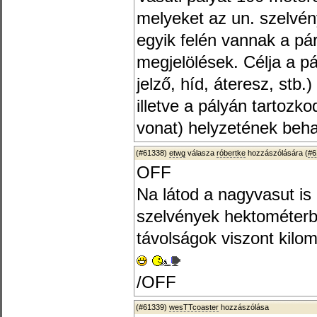
melyeket az un. szelvén
egyik felén vannak a pá
megjelölések. Célja a pá
jelző, híd, áteresz, stb
illetve a pályán tartozk
vonat) helyzetének beh
(#61338)
etwg
válasza
róbertke
hozzászólására (
#6
OFF
Na látod a nagyvasut is
szelvények hektométer
távolságok viszont kilo
/OFF
(#61339)
wesTTcoaster
hozzászólása