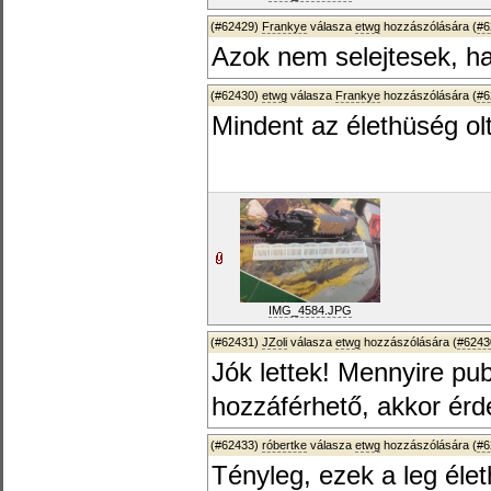
(#62429)
Frankye
válasza
etwg
hozzászólására (
#6
Azok nem selejtesek, 
(#62430)
etwg
válasza
Frankye
hozzászólására (
#6
Mindent az élethüség ol
IMG_4584.JPG
(#62431)
JZoli
válasza
etwg
hozzászólására (
#6243
Jók lettek! Mennyire pub
hozzáférhető, akkor érd
(#62433)
róbertke
válasza
etwg
hozzászólására (
#6
Tényleg, ezek a leg élet