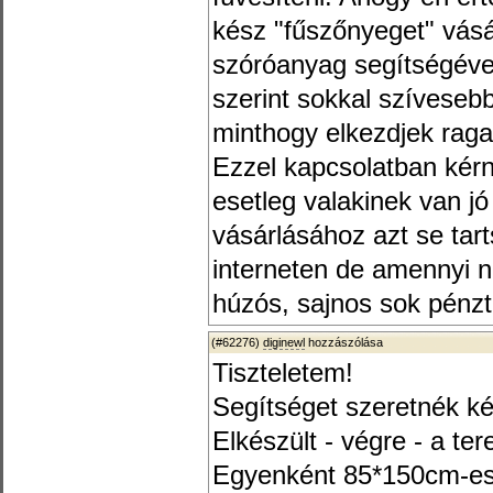
kész "fűszőnyeget" vás
szóróanyag segítségéve
szerint sokkal szívese
minthogy elkezdjek raga
Ezzel kapcsolatban kérn
esetleg valakinek van jó
vásárlásához azt se tarts
interneten de amennyi 
húzós, sajnos sok pénzt
(#62276)
diginewl
hozzászólása
Tiszteletem!
Segítséget szeretnék ké
Elkészült - végre - a te
Egyenként 85*150cm-es 