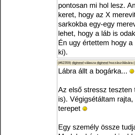
pontosan mi hol lesz. 
keret, hogy az X merevi
sarkokba egy-egy merevi
lehet, hogy a láb is oda
Én ugy értettem hogy a 
ki).
(#62359)
diginewl
válasza
diginewl
hozzászólására (
Lábra állt a bogárka...
Az első stressz teszten 
is). Végigsétáltam rajt
terepet
Egy személy össze tudja r