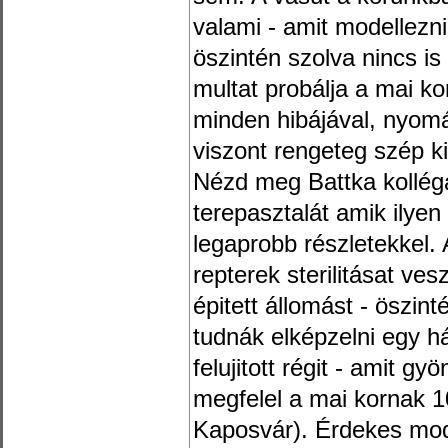
valami - amit modellezn
öszintén szolva nincs is
multat probálja a mai k
minden hibájával, nyomá
viszont rengeteg szép k
Nézd meg Battka kolléga
terepasztalát amik ilye
legaprobb részletekkel.
repterek sterilitásat ve
épitett állomást - öszin
tudnák elképzelni egy h
felujitott régit - amit g
megfelel a mai kornak 1
Kaposvár). Érdekes mod