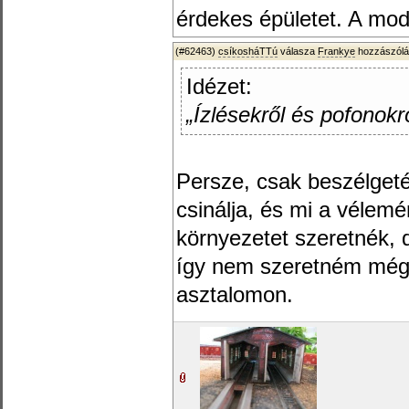
érdekes épületet. A mo
(#62463)
csíkosháTTú
válasza
Frankye
hozzászólá
Idézet:
„Ízlésekről és pofonokr
Persze, csak beszélgeté
csinálja, és mi a vélem
környezetet szeretnék, 
így nem szeretném még m
asztalomon.