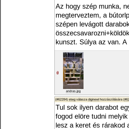
Az hogy szép munka, n
megterveztem, a bútorlp
szépen levágott darabo
összecsavarozni+köldök
kunszt. Súlya az van. A 
andras.jpg
(#62284)
etwg
válasza
diginewl
hozzászólására (
#6
Tul sok ilyen darabot e
fogod elöre tudni melyik
lesz a keret és rárakod 