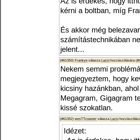
Az is érdekes, hogy itth
kérni a boltban, míg F
És akkor még belezavar 
számítástechnikában n
jelent...
(#61350)
Frankye
válasza
Lazsi
hozzászólására (
#
Nekem semmi problémám
megjegyeztem, hogy kev
kicsiny hazánkban, ahol
Megagram, Gigagram tel
kissé szokatlan.
(#61352)
wesTTcoaster
válasza
Lazsi
hozzászólásá
Idézet: