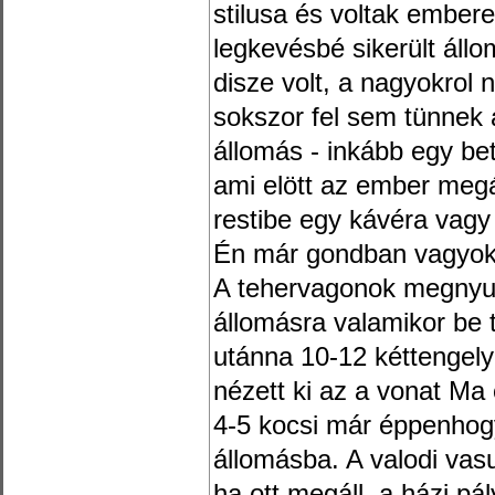
stilusa és voltak embere
legkevésbé sikerült állo
disze volt, a nagyokrol
sokszor fel sem tünnek 
állomás - inkább egy be
ami elött az ember meg
restibe egy kávéra vagy
Én már gondban vagyok a
A tehervagonok megnyul
állomásra valamikor be 
utánna 10-12 kéttengely
nézett ki az a vonat Ma
4-5 kocsi már éppenhog
állomásba. A valodi vas
ha ott megáll, a házi pá