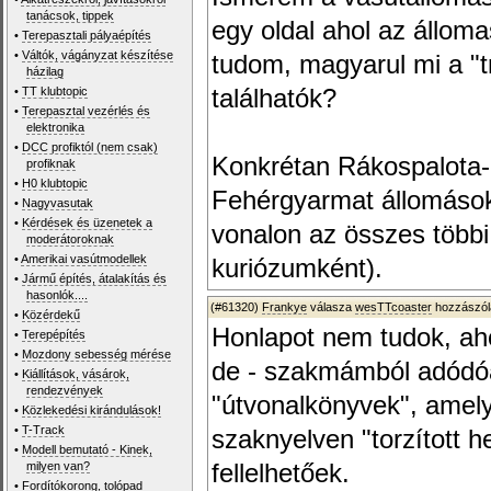
tanácsok, tippek
egy oldal ahol az állom
•
Terepasztali pályaépítés
•
Váltók, vágányzat készítése
tudom, magyarul mi a "t
házilag
•
TT klubtopic
találhatók?
•
Terepasztal vezérlés és
elektronika
•
DCC profiktól (nem csak)
Konkrétan Rákospalota-
profiknak
•
H0 klubtopic
Fehérgyarmat állomások 
•
Nagyvasutak
•
Kérdések és üzenetek a
vonalon az összes többi
moderátoroknak
•
Amerikai vasútmodellek
kuriózumként).
•
Jármű építés, átalakítás és
hasonlók....
(#61320)
Frankye
válasza
wesTTcoaster
hozzászól
•
Közérdekű
Honlapot nem tudok, ah
•
Terepépítés
•
Mozdony sebesség mérése
de - szakmámból adódó
•
Kiállítások, vásárok,
rendezvények
"útvonalkönyvek", amel
•
Közlekedési kirándulások!
•
T-Track
szaknyelven "torzított he
•
Modell bemutató - Kinek,
milyen van?
fellelhetőek.
•
Fordítókorong, tolópad