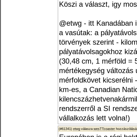
Köszi a választ, igy mo
@etwg - itt Kanadában 
a vasútak: a pályatávol
törvények szerint - kilo
pályatávolsagokhoz kizá
(30,48 cm, 1 mérföld = 
mértékegység változás 
mérfoldkövet kicserélni
km-es, a Canadian Natio
kilencszázhetvenakármik
rendszerről a SI rendsze
vállalkozás lett volna!)
(#61341)
etwg
válasza
wesTTcoaster
hozzászólásár