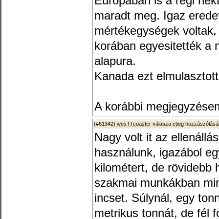
Europában is a régi hek
maradt meg. Igaz eredeti
mértékegységek voltak, 
korában egyesitették a
alapura.
Kanada ezt elmulasztott
A korábbi megjegyzése
(#61342)
wesTTcoaster
válasza
etwg
hozzászólásár
Nagy volt it az ellenállá
használunk, igazábol eg
kilométert, de rövidebb 
szakmai munkákban mint
incset. Súlynál, egy tonn
metrikus tonnát, de fél 