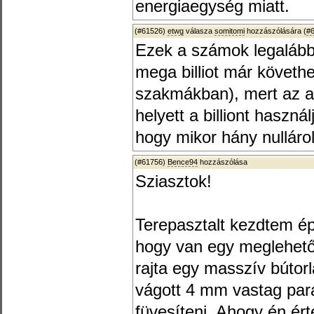
energiaegység miatt.
(#61526)
etwg
válasza
somitomi
hozzászólására (
#
Ezek a számok legalább 
mega billiot már követhe
szakmákban), mert az an
helyett a billiont haszn
hogy mikor hány nulláro
(#61756)
Bence94
hozzászólása
Sziasztok!
Terepasztalt kezdtem épí
hogy van egy meglehetős
rajta egy masszív bútor
vágott 4 mm vastag par
füvesíteni. Ahogy én ér