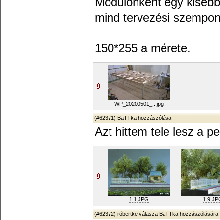
Modulonként egy kisebb 
mind tervezési szempont
150*255 a mérete.
WP_20200501_...jpg
(#62371)
BaTTka
hozzászólása
Azt hittem tele lesz a 
1.1.JPG
1.9.JP
(#62372)
róbertke
válasza
BaTTka
hozzászólására 