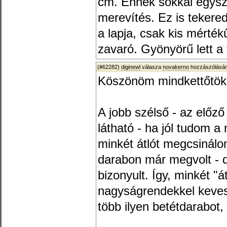
cm. Ennek sokkal egysze
merevítés. Ez is tekere
a lapja, csak kis mérté
zavaró. Gyönyörű lett a 
(#62282)
diginewl
válasza
novakerno
hozzászólásár
Köszönöm mindkettőtökn
A jobb szélső - az előz
látható - ha jól tudom a 
minkét átlót megcsinálo
darabon már megvolt -
bizonyult. Így, minkét "á
nagyságrendekkel keves
több ilyen betétdarabot