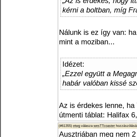
„Az is érdekes, hogy it
kérni a boltban, míg 
Nálunk is ez így van: h
mint a moziban...
Idézet:
„Ezzel együtt a Megagr
habár valóban kissé sz
Az is érdekes lenne, h
útmenti táblat: Halifax 6
(#61355)
etwg
válasza
wesTTcoaster
hozzászólásár
Ausztriában meg nem 2 