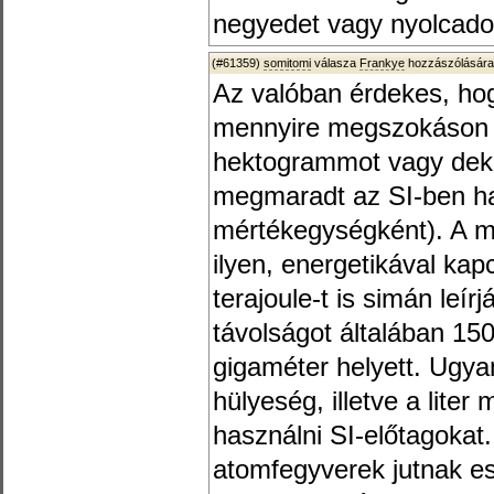
negyedet vagy nyolcadot
(#61359)
somitomi
válasza
Frankye
hozzászólására
Az valóban érdekes, ho
mennyire megszokáson a
hektogrammot vagy dekali
megmaradt az SI-ben h
mértékegységként). A me
ilyen, energetikával ka
terajoule-t is simán leí
távolságot általában 150
gigaméter helyett. Ugy
hülyeség, illetve a liter
használni SI-előtagokat
atomfegyverek jutnak e