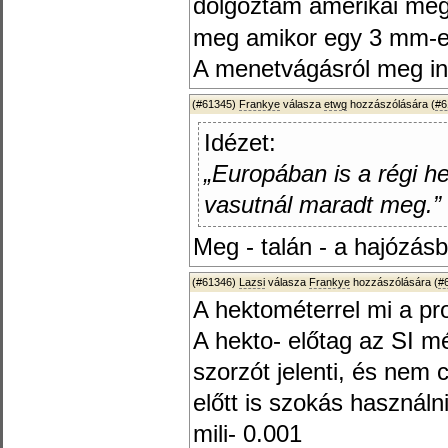
dolgoztam amerikai meg 
meg amikor egy 3 mm-es 
A menetvágásról meg in
(#61345)
Frankye
válasza
etwg
hozzászólására (
#6
Idézet:
„Europában is a régi h
vasutnál maradt meg.”
Meg - talán - a hajózás
(#61346)
Lazsi
válasza
Frankye
hozzászólására (
#
A hektométerrel mi a p
A hekto- előtag az SI m
szorzót jelenti, és nem 
előtt is szokás használni
mili- 0.001