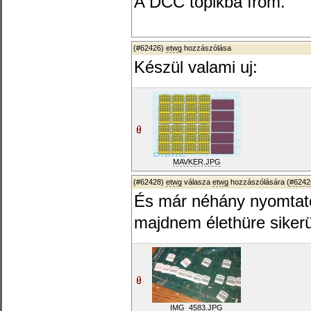
A DCC topikba írom.
(#62426)
etwg
hozzászólása
Készül valami uj:
MAVKER.JPG
(#62428)
etwg
válasza
etwg
hozzászólására (
#6242
És már néhány nyomtatot
majdnem élethüre sikerü
IMG_4583.JPG