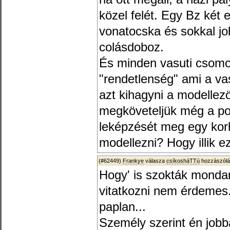
közel felét. Egy Bz két
vonatocska és sokkal job
colásdoboz.
És minden vasuti csomop
"rendetlenség" ami a va
azt kihagyni a modelle
megköveteljük még a pon
leképzését meg egy korh
modellezni? Hogy illik e
(#62449)
Frankye
válasza
csíkosháTTú
hozzászólá
Hogy' is szokták mondan
vitatkozni nem érdemes.
paplan...
Személy szerint én job