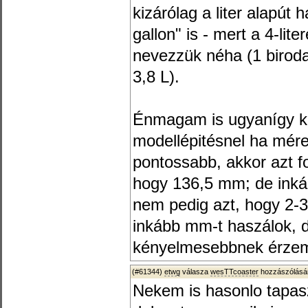
kizárólag a liter alapút 
gallon" is - mert a 4-lit
nevezzük néha (1 biroda
3,8 L).
Énmagam is ugyanígy ke
modellépitésnel ha mére
pontossabb, akkor azt f
hogy 136,5 mm; de ink
nem pedig azt, hogy 2-3/
inkább mm-t haszálok, d
kényelmesebbnek érzem 
(#61344)
etwg
válasza
wesTTcoaster
hozzászólásár
Nekem is hasonlo tapasz