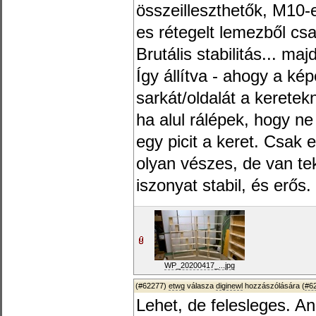
összeilleszthetők, M10-
es rétegelt lemezből cs
Brutális stabilitás... m
Így állítva - ahogy a kép
sarkát/oldalát a kerete
ha alul rálépek, hogy ne
egy picit a keret. Csa
olyan vészes, de van te
iszonyat stabil, és erős.
WP_20200417_...jpg
(#62277)
etwg
válasza
diginewl
hozzászólására (
#6
Lehet, de felesleges. A