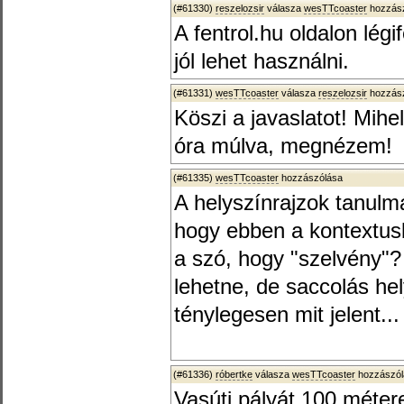
(#61330)
reszelozsir
válasza
wesTTcoaster
hozzász
A fentrol.hu oldalon légi
jól lehet használni.
(#61331)
wesTTcoaster
válasza
reszelozsir
hozzász
Köszi a javaslatot! Mih
óra múlva, megnézem!
(#61335)
wesTTcoaster
hozzászólása
A helyszínrajzok tanulm
hogy ebben a kontextus
a szó, hogy "szelvény"?
lehetne, de saccolás he
ténylegesen mit jelent...
(#61336)
róbertke
válasza
wesTTcoaster
hozzászól
Vasúti pályát 100 méter