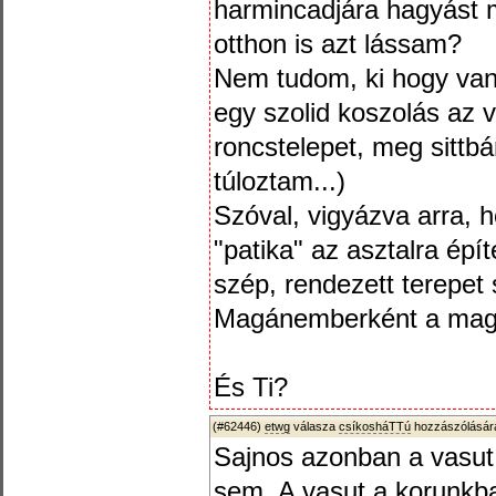
harmincadjára hagyást 
otthon is azt lássam?
Nem tudom, ki hogy van
egy szolid koszolás az 
roncstelepet, meg sittb
túloztam...)
Szóval, vigyázva arra, ho
"patika" az asztalra épí
szép, rendezett terepet 
Magánemberként a mag
És Ti?
(#62446)
etwg
válasza
csíkosháTTú
hozzászólására
Sajnos azonban a vasut
sem. A vasut a korunkb