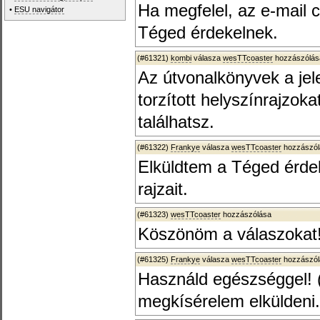
Ha megfelel, az e-mail 
•
ESU navigátor
Téged érdekelnek.
(#61321)
kombi
válasza
wesTTcoaster
hozzászólásá
Az útvonalkönyvek a jele
torzított helyszínrajzoka
találhatsz.
(#61322)
Frankye
válasza
wesTTcoaster
hozzászól
Elküldtem a Téged érdek
rajzait.
(#61323)
wesTTcoaster
hozzászólása
Köszönöm a válaszokat!
(#61325)
Frankye
válasza
wesTTcoaster
hozzászól
Használd egészséggel! (
megkísérelem elküldeni.