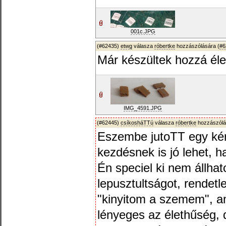
001c.JPG
(#62435)
etwg
válasza
róbertke
hozzászólására (
#6
Már készültek hozzá élet
IMG_4591.JPG
(#62445)
csíkosháTTú
válasza
róbertke
hozzászólá
Eszembe jutoTT egy kér
kezdésnek is jó lehet, h
Én speciel ki nem állha
lepusztultságot, rendetle
"kinyitom a szemem", am
lényeges az élethűség, 