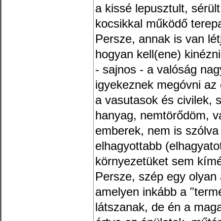
a kissé lepusztult, sérült
kocsikkal működő terepas
Persze, annak is van lét
hogyan kell(ene) kinézn
- sajnos - a valóság na
igyekeznek megóvni az 
a vasutasok és civilek,
hanyag, nemtörődöm, v
emberek, nem is szólva a
elhagyottabb (elhagyato
környezetüket sem kímél
Persze, szép egy olyan 
amelyen inkább a "term
látszanak, de én a maga