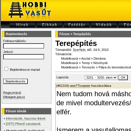
Bejelentkezés
Fórum
»
Terepépítés
Felhasználónév:
Terepépítés
Témaindító:
SzerNoh
, idő: Júl 6, 2010
Jelszó:
Témakörök:
Modellvasút
»
Asztal
»
Dioráma
Modellvasút
»
Terep
»
Növények
Modellvasút
»
Tervezés
»
Pálya és berendezése
Bejelentkezve marad
Lapozás
(#61319)
wesTTcoaster
hozzászólása
Nem tudom hová máshov
Regisztráció
Elfelejtett jelszó
de mivel modultervezés/é
elfér.
Fórum témák
•
Információk, hasznos linkek
•
[OFF] Pihenő vasutasok
Ismerem a vasutallomasok
•
Alkatrészekről, javításokról