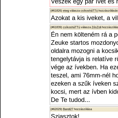
Veszek egy pár ívet és m
(#61826)
etwg
válasza
csíkosháTTú
hozzászólására
Azokat a kis iveket, a vi
(#61839)
csíkosháTTú
válasza
ZésZoli
hozzászólás
Én nem költeném rá a pén
Zeuke startos mozdony
oldalra mozogni a kocsi
tengelytávja is relatíve 
vége az ívekben. Ha ez
teszel, ami 76mm-nél h
ezeken a szűk íveken szé
kocsi, mert az ívben ki
De Te tudod...
(#62029)
Bandi27
hozzászólása
Sziasztok!