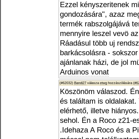
Ezzel kényszeritenek mi
gondozására", azaz meg
termék rabszolgájává te
mennyire leszel vevö az 
Ráadásul több uj rendszer
barkácsolásra - sokszor
ajánlanak házi, de jol 
Arduinos vonat
(#62032)
Bandi27
válasza
etwg
hozzászólására (
#6
Köszönöm válaszod. Én 
és találtam is oldalaka
elérhető, illetve hiányo
sehol. Én a Roco z21-e
.Idehaza A Roco és a Pi