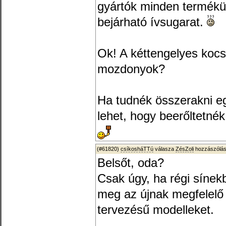
gyártók minden termékük
bejárható ívsugarat.
Ok! A kéttengelyes kocs
mozdonyok?
Ha tudnék összerakni eg
lehet, hogy beerőltetnék
(#61820)
csíkosháTTú
válasza
ZésZoli
hozzászólás
Belsőt, oda?
Csak úgy, ha régi sínekb
meg az újnak megfelelő 
tervezésű modelleket.