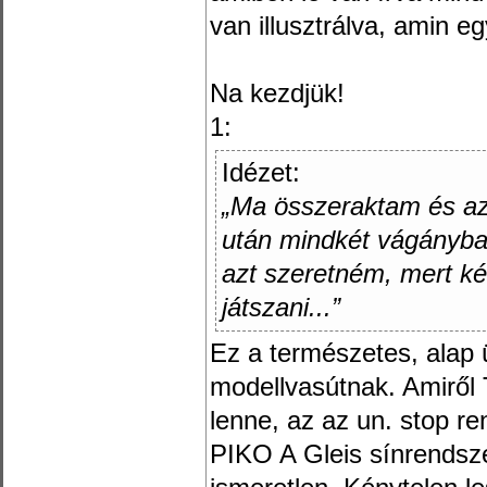
van illusztrálva, amin e
Na kezdjük!
1:
Idézet:
„Ma összeraktam és azt
után mindkét vágányba
azt szeretném, mert ké
játszani...”
Ez a természetes, ala
modellvasútnak. Amiről 
lenne, az az un. stop ren
PIKO A Gleis sínrendsz