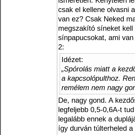
ismeretlen. Kénytelen le
csak el kellene olvasni 
van ez? Csak Neked ma
megszakító síneket kell
sínpapucsokat, ami van
2:
Idézet:
„Spórolás miatt a kezd
a kapcsolópulthoz. Ren
remélem nem nagy gon
De, nagy gond. A kezdős
legfeljebb 0,5-0,6A-t tu
legalább ennek a dupláját
így durván túlterheled 