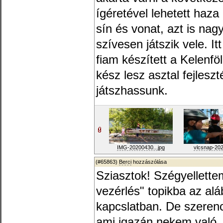
ígéretével lehetett haza
sín és vonat, azt is nagy
szívesen játszik vele. I
fiam készített a Kelenf
kész lesz asztal fejlesz
játszhassunk.
IMG-20200430...jpg
vlcsnap-2020
(#65863)
Berci
hozzászólása
Sziasztok! Szégyellettem
vezérlés" topikba az al
kapcslatban. De szerenc
ami igazán nekem való.