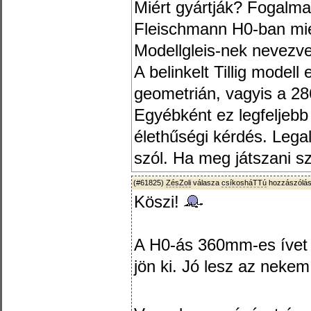
Miért gyártják? Fogalma
Fleischmann H0-ban mié
Modellgleis-nek nevezv
A belinkelt Tillig model
geometrián, vagyis a 28
Egyébként ez legfeljebb 
élethűségi kérdés. Lega
szól. Ha meg játszani sz
(#61825)
ZésZoli
válasza
csíkosháTTú
hozzászólás
Köszi!
A H0-ás 360mm-es ívet
jön ki. Jó lesz az neke