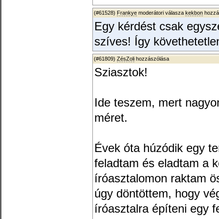
(#61528)
Frankye
moderátori válasza
kekbon
hozzás
Egy kérdést csak egyszer
szíves! Így követhetetle
(#61809)
ZésZoli
hozzászólása
Sziasztok!
Ide teszem, mert nagyon
méret.
Évek óta húzódik egy te
feladtam és eladtam a 
íróasztalomon raktam ös
úgy döntöttem, hogy végü
íróasztalra építeni egy 