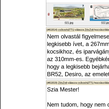
021.jpg
022.jp
(#61814)
csíkosháTTú
válasza
ZésZoli
hozzászólás
Nem olvastál figyelmesen
legkisebb ívet, a 267mm
kocsikhoz, és iparvágán
az 310mm-es. Egyébként t
hogy a legkisebb bejár
BR52, Desiro, az emelet
(#61819)
ZésZoli
válasza
csíkosháTTú
hozzászólás
Szia Mester!
Nem tudom, hogy nem o