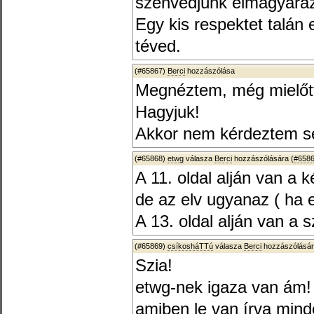
szenvedjünk elmagyaráz
Egy kis respektet talán e
téved.
(#65867)
Berci
hozzászólása
Megnéztem, még mielőtt 
Hagyjuk!
Akkor nem kérdeztem s
(#65868)
etwg
válasza
Berci
hozzászólására (
#658
A 11. oldal alján van a 
de az elv ugyanaz ( ha es
A 13. oldal alján van a 
(#65869)
csíkosháTTú
válasza
Berci
hozzászólásár
Szia!
etwg-nek igaza van ám! 
amiben le van írva mind