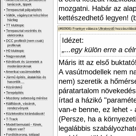
tanácsok, tippek
mozgatni. Habár az alap
•
Terepasztali pályaépítés
•
Váltók, vágányzat készítése
kettészedhető legyen! (
házilag
•
TT klubtopic
(#60906)
Frankye
válasza
Ultrakezdő
hozzászólásá
•
Terepasztal vezérlés és
elektronika
Idézet:
•
DCC profiktól (nem csak)
profiknak
„...egy külön erre a cél
•
H0 klubtopic
•
Nagyvasutak
Máris itt az első buktató
•
Kérdések és üzenetek a
moderátoroknak
A vasútmodellek nem n
•
Amerikai vasútmodellek
•
Jármű építés, átalakítás és
nem) szeretik a hőmérsé
hasonlók....
•
Közérdekű
páratartalom növekedé
•
Terepépítés
•
Mozdony sebesség mérése
írtad a házikó "paraméte
•
Kiállítások, vásárok,
van-e benne, ez lehet -
rendezvények
•
Közlekedési kirándulások!
(Persze, ha a környezet
•
T-Track
•
Modell bemutató - Kinek,
legalábbis szabályozhat
milyen van?
•
Fordítókorong, tolópad