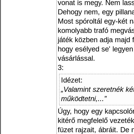
vonat is megy. Nem lassul
Dehogy nem, egy pillan
Most spóroltál egy-két
komolyabb trafó megvás
játék közben adja majd 
hogy esélyed se' legye
vásárlással.
3:
Idézet:
„Valamint szeretnék két
működtetni,...”
Úgy, hogy egy kapcsoló
kitérő megfelelő vezetéke
füzet rajzait, ábráit. D