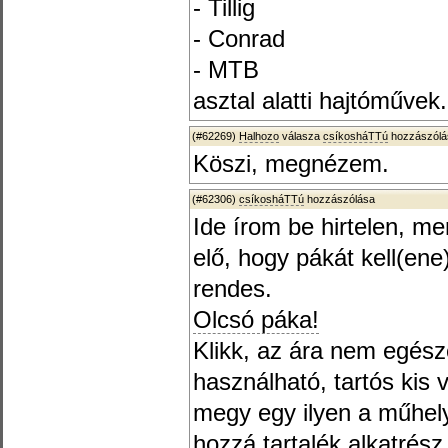
- Tillig
- Conrad
- MTB
asztal alatti hajtóművek.
(#62269)
Halhozo
válasza
csíkosháTTú
hozzászólá
Köszi, megnézem.
(#62306)
csíkosháTTú
hozzászólása
Ide írom be hirtelen, me
elő, hogy pákát kell(en
rendes.
Olcsó páka!
Klikk, az ára nem egésze
használható, tartós kis 
megy egy ilyen a műhel
hozzá tartalék alkatrész