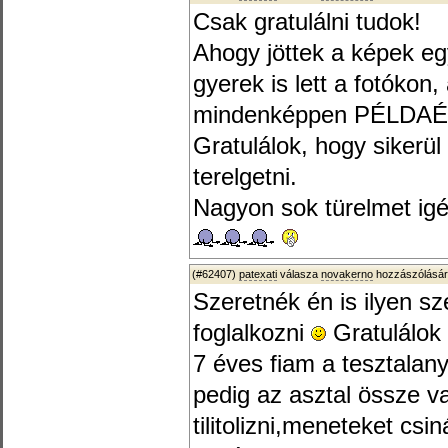
Csak gratulálni tudok!
Ahogy jöttek a képek e
gyerek is lett a fotókon
mindenképpen PÉLDAÉ
Gratulálok, hogy sikerül
terelgetni.
Nagyon sok türelmet igé
(#62407)
patexati
válasza
novakerno
hozzászólásár
Szeretnék én is ilyen 
foglalkozni
Gratulálok
7 éves fiam a tesztalan
pedig az asztal össze va
tilitolizni,meneteket csi