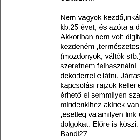
Nem vagyok kezdő,inkáb
kb.25 évet, és azóta a 
Akkoriban nem volt digit
kezdeném ,természetes
(mozdonyok, váltók stb.)
szeretném felhasználni.
dekóderrel ellátni. Járt
kapcsolási rajzok kelle
érhető el semmilyen sza
mindenkihez akinek van
,esetleg valamilyen link
dolgokat. Előre is köszi.
Bandi27