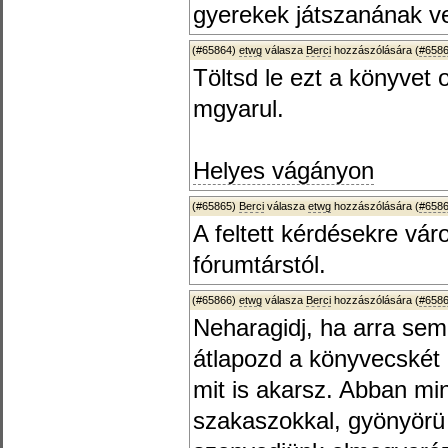
gyerekek játszanának v
(#65864)
etwg
válasza
Berci
hozzászólására (
#658
Töltsd le ezt a könyvet 
mgyarul.
Helyes vágányon
(#65865)
Berci
válasza
etwg
hozzászólására (
#658
A feltett kérdésekre vá
fórumtárstól.
(#65866)
etwg
válasza
Berci
hozzászólására (
#658
Neharagidj, ha arra sem
átlapozd a könyvecskét (
mit is akarsz. Abban mi
szakaszokkal, gyönyörü 