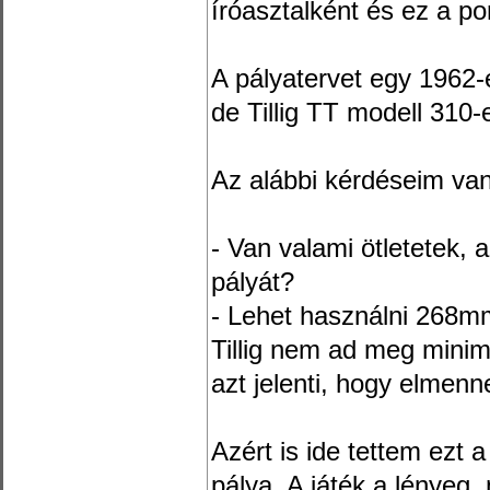
íróasztalként és ez a p
A pályatervet egy 1962-
de Tillig TT modell 310-
Az alábbi kérdéseim va
- Van valami ötletetek, a
pályát?
- Lehet használni 268m
Tillig nem ad meg minim
azt jelenti, hogy elmenn
Azért is ide tettem ezt 
pálya. A játék a lényeg