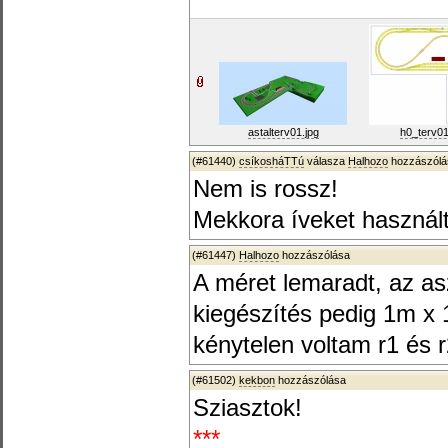
astalterv01.jpg
h0_terv01
(#61440)
csíkosháTTú
válasza
Halhozo
hozzászólá
Nem is rossz!
Mekkora íveket használt
(#61447)
Halhozo
hozzászólása
A méret lemaradt, az as
kiegészítés pedig 1m x 
kénytelen voltam r1 és r
(#61502)
kekbon
hozzászólása
Sziasztok!
***