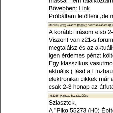
mással nem találkoztam. 
Bővebben: Link
Próbáltam letölteni ,de
(#62033)
etwg
válasza
Bandi27
hozzászólására (
#6
A korábbi irásom elsö 2
Viszont van z21-s forum
megtalálsz és az aktuál
igen érdemes pénzt költ
Egy klasszikus vasutmod
aktuális ( lásd a Linzba
elektronikai cikkek már 
csak 2-3 honap az átfutá
(#62266)
Halhozo
hozzászólása
Sziasztok,
A "Piko 55273 (H0) Építő