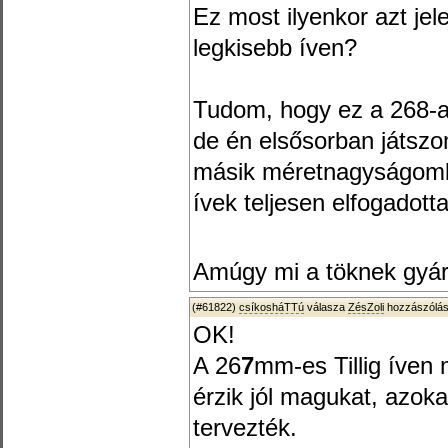
Ez most ilyenkor azt jel
legkisebb íven?
Tudom, hogy ez a 268-a
de én elsősorban játszo
másik méretnagyságomban
ívek teljesen elfogadott
Amúgy mi a töknek gyár
(#61822)
csíkosháTTú
válasza
ZésZoli
hozzászólás
OK!
A 26
7
mm-es Tillig íven
érzik jól magukat, azok
tervezték.