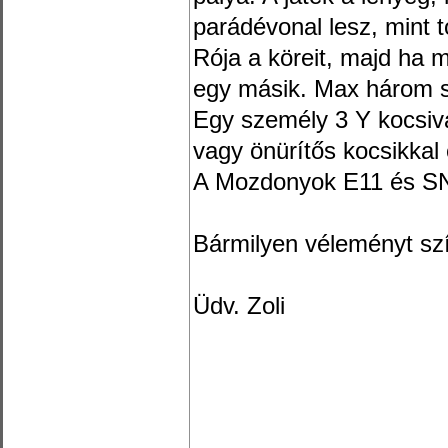
parádévonal lesz, mint 
Rója a köreit, majd ha 
egy másik. Max három sze
Egy személy 3 Y kocsival
vagy önürítős kocsikkal 
A Mozdonyok E11 és S
Bármilyen véleményt sz
Üdv. Zoli