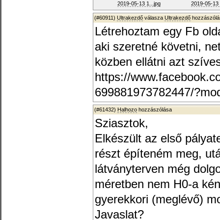
2019-05-13 1...jpg
2019-05-13 1
(#60911)
Ultrakezdő
válasza
Ultrakezdő
hozzászólá
Létrehoztam egy Fb olda
aki szeretné követni, n
közben ellátni azt szív
https://www.facebook
699881973782447/?mod
(#61432)
Halhozo
hozzászólása
Sziasztok,
Elkészült az első pályate
részt építeném meg, utá
látványterven még dol
méretben nem H0-a kén
gyerekkori (meglévő) 
Javaslat?