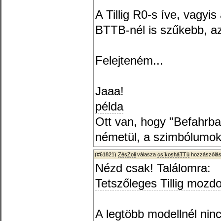
A Tillig R0-s íve, vagyi
BTTB-nél is szűkebb, a
Felejteném...
Jaaa!
példa
Ott van, hogy "Befahrba
németül, a szimbólumok
(#61821)
ZésZoli
válasza
csíkosháTTú
hozzászólás
Nézd csak! Találomra:
Tetszőleges Tillig mozd
A legtöbb modellnél ninc