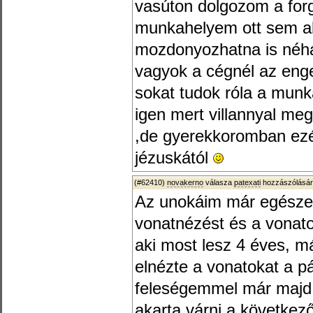
vasúton dolgozom a for
munkahelyem ott sem a
mozdonyozhatna is néha 
vagyok a cégnél az eng
sokat tudok róla a munk
igen mert villannyal me
,de gyerekkoromban ezér
jézuskától
(#62410)
novakerno
válasza
patexati
hozzászólásár
Az unokáim már egészen 
vonatnézést és a vonato
aki most lesz 4 éves, m
elnézte a vonatokat a p
feleségemmel már majd
akarta várni a következ