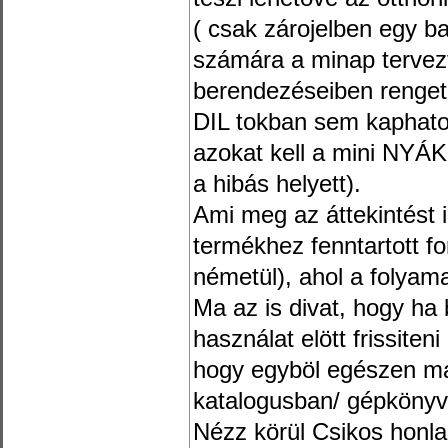
( csak zárojelben egy 
számára a minap tervez
berendezéseiben renge
DIL tokban sem kaphato
azokat kell a mini NYÁK
a hibás helyett).
Ami meg az áttekintést i
termékhez fenntartott f
németül), ahol a folyam
Ma az is divat, hogy ha 
használat elött frissiteni
hogy egyböl egészen má
katalogusban/ gépköny
Nézz körül Csikos honla