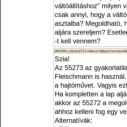
váltóállításhoz" milyen
csak annyi, hogy a váltó
asztalba? Megoldható, h
aljára szereljem? Esetl
-t kell vennem?
(#62268)
csíkosháTTú
válasza
Halhozo
hozzászólá
Szia!
Az 55273 az gyakorlatil
Fleischmann is használ. 
a hajtóművet. Vagyis ezt
Ha kompletten a lap aljá
akkor az 55272 a megol
ahhoz kelleni fog egy vez
Alternatívák: