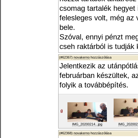
csomag tartalék hegyet 
felesleges volt, még az
bele.
Szóval, ennyi pénzt meg
cseh raktárból is tudják 
(#62367)
novakerno
hozzászólása
Jelentkezik az utánpótlá
februárban készültek, 
folyik a továbbépítés.
IMG_20200214...jpg
IMG_2020021
(#62368)
novakerno
hozzászólása