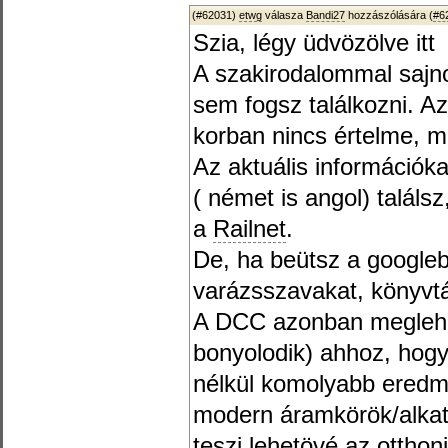
(#62031)
etwg
válasza
Bandi27
hozzászólására (
#6
Szia, légy üdvözölve itt
A szakirodalommal sajn
sem fogsz találkozni. A
korban nincs értelme, me
Az aktuális információka
( német is angol) találs
a
Railnet
.
De, ha beütsz a google
varázsszavakat, könyvtá
A DCC azonban meglehet
bonyolodik) ahhoz, hogy
nélkül komolyabb eredmé
modern áramkörök/alka
teszi lehetövé az otthon