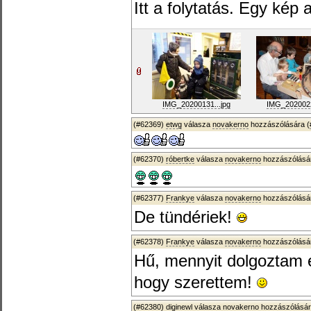
Itt a folytatás. Egy kép 
IMG_20200131...jpg
IMG_2020022
(#62369)
etwg
válasza
novakerno
hozzászólására (
(#62370)
róbertke
válasza
novakerno
hozzászólásár
(#62377)
Frankye
válasza
novakerno
hozzászólásár
De tündériek!
(#62378)
Frankye
válasza
novakerno
hozzászólásár
Hű, mennyit dolgoztam é
hogy szerettem!
(#62380)
diginewl
válasza
novakerno
hozzászólásár