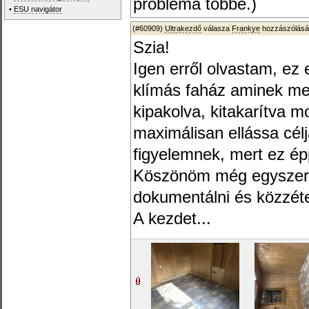
probléma többé.)
•
ESU navigátor
(#60909)
Ultrakezdő
válasza
Frankye
hozzászólásá
Szia!
Igen erről olvastam, ez e
klímás faház aminek meg
kipakolva, kitakarítva m
maximálisan ellássa célj
figyelemnek, mert ez épp
Köszönöm még egyszer,
dokumentálni és közzéte
A kezdet...