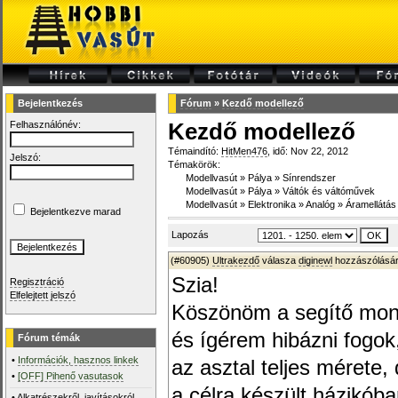
Bejelentkezés
Fórum
»
Kezdő modellező
Felhasználónév:
Kezdő modellező
Témaindító:
HitMen476
, idő: Nov 22, 2012
Jelszó:
Témakörök:
Modellvasút
»
Pálya
»
Sínrendszer
Modellvasút
»
Pálya
»
Váltók és váltóművek
Modellvasút
»
Elektronika
»
Analóg
»
Áramellátás
Bejelentkezve marad
Lapozás
(#60905)
Ultrakezdő
válasza
diginewl
hozzászólásár
Szia!
Regisztráció
Elfelejtett jelszó
Köszönöm a segítő mon
és ígérem hibázni fogok
Fórum témák
•
Információk, hasznos linkek
az asztal teljes mérete,
•
[OFF] Pihenő vasutasok
a célra készült házikó
•
Alkatrészekről, javításokról