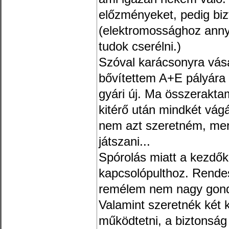
előzményeket, pedig biz
(elektromossághoz annyit
tudok cserélni.)
Szóval karácsonyra vásá
bővítettem A+E pályára 
gyári új. Ma összerakta
kitérő után mindkét vág
nem azt szeretném, mer
játszani...
Spórolás miatt a kezdők
kapcsolópulthoz. Rendes
remélem nem nagy gon
Valamint szeretnék két k
működtetni, a biztonság