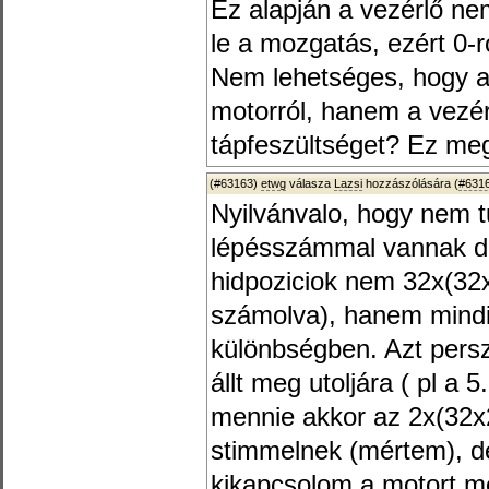
Ez alapján a vezérlő nem
le a mozgatás, ezért 0-r
Nem lehetséges, hogy a
motorról, hanem a vezérl
tápfeszültséget? Ez me
(#63163)
etwg
válasza
Lazsi
hozzászólására (
#631
Nyilvánvalo, hogy nem t
lépésszámmal vannak def
hidpoziciok nem 32x(32
számolva), hanem mindi
különbségben. Azt persz
állt meg utoljára ( pl a 5
mennie akkor az 2x(32x2
stimmelnek (mértem), d
kikapcsolom a motort me