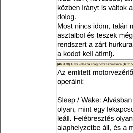
közben irányt is váltok 
dolog.
Most nincs idöm, talán 
asztalbol és teszek még 
rendszert a zárt hurkur
a kodot kell átirni).
(#63170)
Gabi
válasza
etwg
hozzászólására (
#6315
Az emlitett motorvezérlőn
operálni:
Sleep / Wake: Alvásban a 
olyan, mint egy lekapcs
leáll. Felébresztés olya
alaphelyzetbe áll, és a m