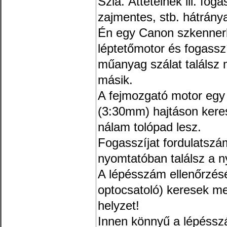
Szia. Áttételnek ill. fo
zajmentes, stb. hátrány
Én egy Canon szkennerb
léptetőmotor és fogassz
műanyag szálat találsz 
másik.
A fejmozgató motor egy
(3:30mm) hajtáson keres
nálam tolópad lesz.
Fogasszíjat fordulatszám
nyomtatóban találsz a n
A lépésszám ellenőrzésé
optocsatoló) keresek me
helyzet!
Innen könnyű a lépéssz