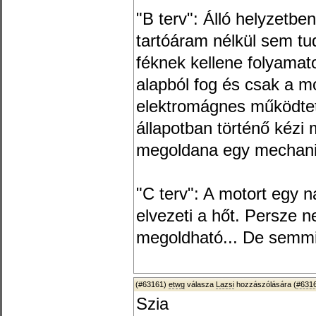
"B terv": Álló helyzetbe
tartóáram nélkül sem tud
féknek kellene folyamat
alapból fog és csak a mo
elektromágnes működteti
állapotban történő kézi
megoldana egy mechanik
"C terv": A motort egy n
elvezeti a hőt. Persze 
megoldható... De semm
(#63161)
etwg
válasza
Lazsi
hozzászólására (
#631
Szia