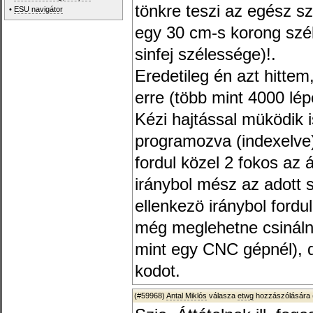
tönkre teszi az egész sz
•
ESU navigátor
egy 30 cm-s korong szél
sinfej szélessége)!.
Eredetileg én azt hittem
erre (több mint 4000 lép
Kézi hajtással müködik 
programozva (indexelve)
fordul közel 2 fokos az á
iránybol mész az adott 
ellenkezö iránybol fordu
még meglehetne csináln
mint egy CNC gépnél),
kodot.
(#59968)
Antal Miklós
válasza
etwg
hozzászólására 