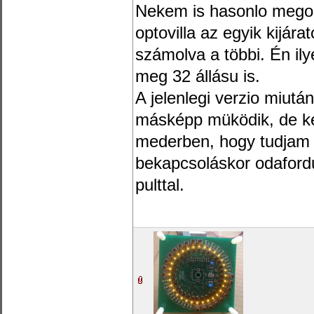
Nekem is hasonlo megol
optovilla az egyik kijárat
számolva a többi. Én il
meg 32 állásu is.
A jelenlegi verzio miután
másképp müködik, de ke
mederben, hogy tudjam m
bekapcsoláskor odafordu
pulttal.