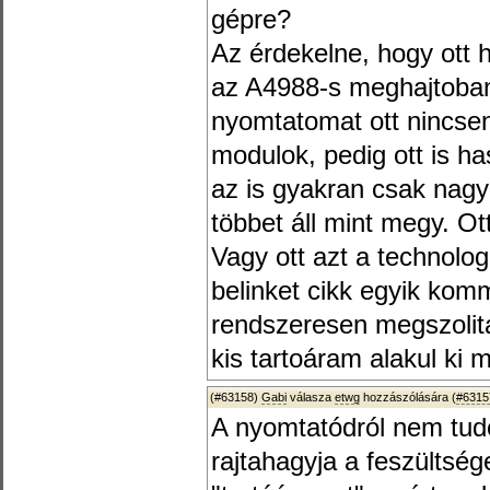
gépre?
Az érdekelne, hogy ott 
az A4988-s meghajtoba
nyomtatomat ott nincse
modulok, pedig ott is ha
az is gyakran csak nag
többet áll mint megy. Ot
Vagy ott azt a technolog
belinket cikk egyik kom
rendszeresen megszolita
kis tartoáram alakul ki m
(#63158)
Gabi
válasza
etwg
hozzászólására (
#6315
A nyomtatódról nem tudo
rajtahagyja a feszültség