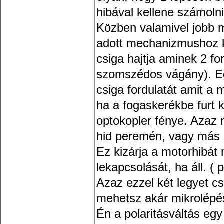
hibával kellene számoln
Közben valamivel jobb m
adott mechanizmushoz k
csiga hajtja aminek 2 fo
szomszédos vágány). Eg
csiga fordulatát amit a 
ha a fogaskerékbe furt k
optokopler fénye. Azaz 
hid peremén, vagy más s
Ez kizárja a motorhibát
lekapcsolását, ha áll. (
Azaz ezzel két legyet c
mehetsz akár mikrolépé
Én a polaritásváltás eg