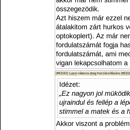
akkor már nem stimmel 
összegezödik.
Azt hiszem már ezzel n
átalakitom zárt hurkos 
optokoplert). Az már ne
fordulatszámát fogja ha
fordulatszámát, ami me
vigan lekapcsolhatom a m
(#63162)
Lazsi
válasza
etwg
hozzászólására (
#631
Idézet:
„Ez nagyon jol müködik
ujraindul és fellép a 
stimmel a matek és a 
Akkor viszont a problém