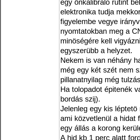
egy önkalibralo rutint 
elektronika tudja mekkor
figyelembe vegye irányv
nyomtatokban meg a CNC
minöségére kell vigyázni
egyszerübb a helyzet.
Nekem is van néhány ha
még egy két szét nem s
pillanatnyilag még tulzá
Ha tolopadot épitenék v
bordás szij).
Jelenleg egy kis léptetö
ami közvetlenül a hidat 
egy állás a korong kerül
A hid kb 1 perc alatt fo