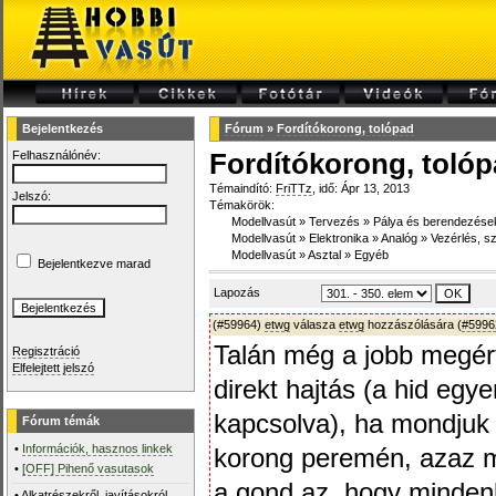
Bejelentkezés
Fórum
»
Fordítókorong, tolópad
Felhasználónév:
Fordítókorong, toló
Témaindító:
FriTTz
, idő: Ápr 13, 2013
Jelszó:
Témakörök:
Modellvasút
»
Tervezés
»
Pálya és berendezése
Modellvasút
»
Elektronika
»
Analóg
»
Vezérlés, s
Modellvasút
»
Asztal
»
Egyéb
Bejelentkezve marad
Lapozás
(#59964)
etwg
válasza
etwg
hozzászólására (
#5996
Talán még a jobb megér
Regisztráció
Elfelejtett jelszó
direkt hajtás (a hid eg
kapcsolva), ha mondjuk a
Fórum témák
•
Információk, hasznos linkek
korong peremén, azaz ma
•
[OFF] Pihenő vasutasok
a gond az, hogy mindenk
•
Alkatrészekről, javításokról