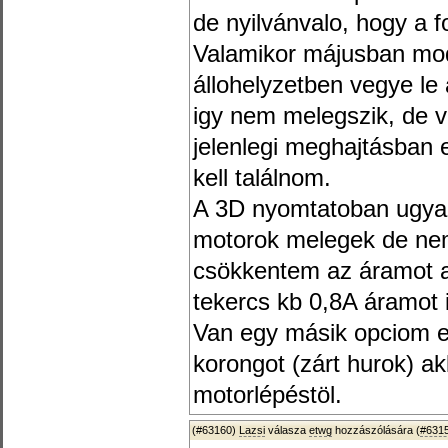
de nyilvánvalo, hogy a f
Valamikor májusban modi
állohelyzetben vegye le 
igy nem melegszik, de vi
jelenlegi meghajtásban e
kell találnom.
A 3D nyomtatoban ugyan
motorok melegek de ne
csökkentem az áramot a
tekercs kb 0,8A áramot 
Van egy másik opciom e
korongot (zárt hurok) a
motorlépéstöl.
(#63160)
Lazsi
válasza
etwg
hozzászólására (
#631