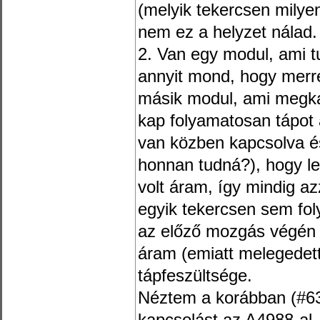
(melyik tekercsen milye
nem ez a helyzet nálad.
2. Van egy modul, ami t
annyit mond, hogy merre
másik modul, ami megkap
kap folyamatosan tápot 
van közben kapcsolva é
honnan tudná?), hogy l
volt áram, így mindig az
egyik tekercsen sem fol
az előző mozgás végén é
áram (emiatt melegedett.
tápfeszültsége.
Néztem a korábban (#631