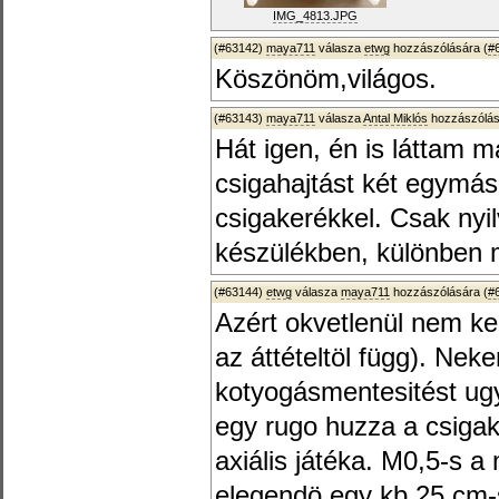
IMG_4813.JPG
(#63142)
maya711
válasza
etwg
hozzászólására (
#
Köszönöm,világos.
(#63143)
maya711
válasza
Antal Miklós
hozzászólás
Hát igen, én is láttam 
csigahajtást két egymás
csigakerékkel. Csak nyi
készülékben, különben
(#63144)
etwg
válasza
maya711
hozzászólására (
#
Azért okvetlenül nem kel
az áttételtöl függ). Nek
kotyogásmentesitést ug
egy rugo huzza a csigak
axiális játéka. M0,5-s 
elegendö egy kb 25 cm-