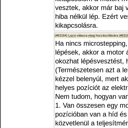
vesztek, akkor már baj 
hiba nélkül lép. Ezért v
kikapcsolásra.
(#63164)
Lazsi
válasza
etwg
hozzászólására (
#631
Ha nincs microstepping
lépések, akkor a motor
okozhat lépésvesztést, 
(Természetesen azt a le
kézzel belenyúl, mert a
helyes pozíciót az elektr
Nem tudom, hogyan van
1. Van összesen egy mo
pozícióban van a híd és
közvetlenül a teljesítm