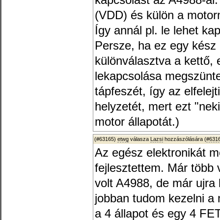
kapcsolást az A4988-al.
(VDD) és külön a motor
Így annál pl. le lehet ka
Persze, ha ez egy kész 
különválasztva a kettő, 
lekapcsolása megszüntet
tápfeszét, így az elfelej
helyzetét, mert ezt "nek
motor állapotát.)
(#63165)
etwg
válasza
Lazsi
hozzászólására (
#631
Az egész elektronikát 
fejlesztettem. Már több 
volt A4988, de már ujra
jobban tudom kezelni a
a 4 állapot és egy 4 FET