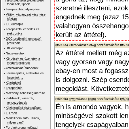
tanácsok, tippek
szeretné illeszteni, azo
•
Terepasztali pályaépítés
•
Váltók, vágányzat készítése
engednek meg (azaz 15 f
házilag
•
TT klubtopic
valahogyan összehangol
•
Terepasztal vezérlés és
került az áttétel).
elektronika
•
DCC profiktól (nem csak)
profiknak
(#59965)
kitero
válasza
etwg
hozzászólására (
#599
•
H0 klubtopic
Az áttétel mellett még az
•
Nagyvasutak
•
Kérdések és üzenetek a
vagy gyorsan vagy nagy
moderátoroknak
•
Amerikai vasútmodellek
ebay-en most a fogasszíj
•
Jármű építés, átalakítás és
hasonlók....
is dolgozni. Szép csende
•
Közérdekű
megoldást. Következtetés
•
Terepépítés
•
Mozdony sebesség mérése
•
Kiállítások, vásárok,
(#59966)
etwg
válasza
kitero
hozzászólására (
#599
rendezvények
Én is amondo vagyok, ho
•
Közlekedési kirándulások!
•
T-Track
minöségével szokott len
•
Modell bemutató - Kinek,
milyen van?
tengelyek csapágyaiban
•
Fordítókorong, tolópad