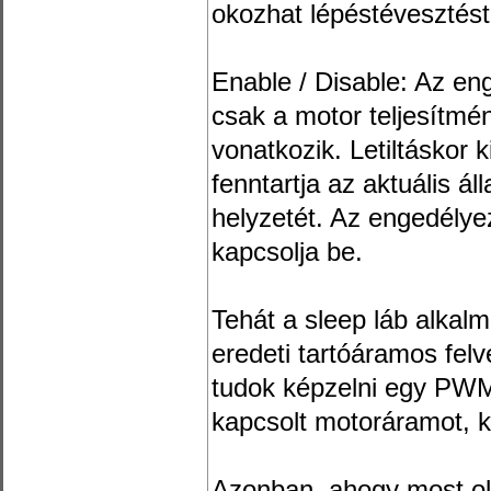
okozhat lépéstévesztést
Enable / Disable: Az eng
csak a motor teljesítmé
vonatkozik. Letiltáskor k
fenntartja az aktuális ál
helyzetét. Az engedély
kapcsolja be.
Tehát a sleep láb alkalm
eredeti tartóáramos felv
tudok képzelni egy PWM 
kapcsolt motoráramot, ki
Azonban, ahogy most ol