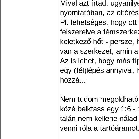
Mivel azt írtad, ugyani
nyomtatóban, az eltéré
Pl. lehetséges, hogy ot
felszerelve a fémszerkez
keletkező hőt - persze,
van a szerkezet, amin a
Az is lehet, hogy más t
egy (fél)lépés annyival,
hozzá...
Nem tudom megoldható-
közé beiktass egy 1:6 - 1
talán nem kellene nálad
venni róla a tartóáramot