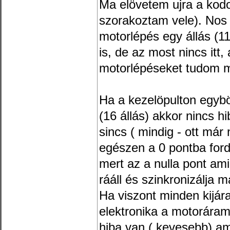
Ma elövetem ujra a kodo
szorakoztam vele). Nos 
motorlépés egy állás (1
is, de az most nincs itt,
motorlépéseket tudom m
Ha a kezelöpulton egyböl
(16 állás) akkor nincs h
sincs ( mindig - ott már
egészen a 0 pontba fordu
mert az a nulla pont am
rááll és szinkronizálja m
Ha viszont minden kijára
elektronika a motoráram
hiba van ( kevesebb) a