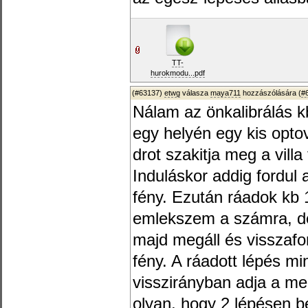
TT-
hurokmodu...pdf
(#63137)
etwg
válasza
maya711
hozzászólására (
#
Nálam az önkalibrálás 
egy helyén egy kis opto
drot szakitja meg a villa
Induláskor addig fordul
fény. Ezután ráadok kb 
emlekszem a számra, de 
majd megáll és visszaf
fény. A ráadott lépés m
visszirányban adja a me
olyan, hogy 2 lépésen b