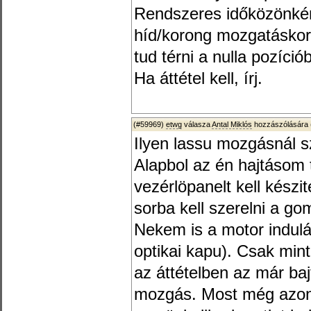
Rendszeres időközönkén
híd/korong mozgatásko
tud térni a nulla pozíció
Ha áttétel kell, írj.
(#59969)
etwg
válasza
Antal Miklós
hozzászólására 
Ilyen lassu mozgásnál s
Alapbol az én hajtásom 
vezérlöpanelt kell kész
sorba kell szerelni a g
Nekem is a motor indul
optikai kapu). Csak min
az áttételben az már baj
mozgás. Most még azon