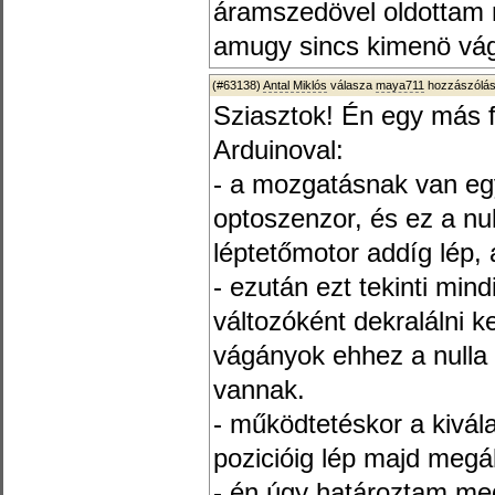
áramszedövel oldottam m
amugy sincs kimenö vá
(#63138)
Antal Miklós
válasza
maya711
hozzászólás
Sziasztok! Én egy más 
Arduinoval:
- a mozgatásnak van egy
optoszenzor, és ez a nu
léptetőmotor addíg lép, 
- ezután ezt tekinti min
változóként dekralálni k
vágányok ehhez a nulla 
vannak.
- működtetéskor a kivál
pozicióig lép majd megál
- én úgy határoztam me