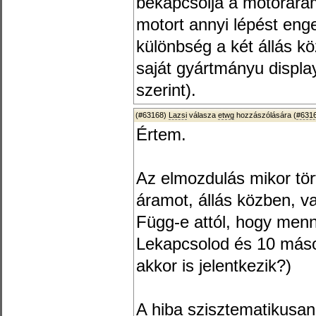
bekapcsolja a motoráramo
motort annyi lépést eng
különbség a két állás kö
saját gyártmányu displa
szerint).
(#63168)
Lazsi
válasza
etwg
hozzászólására (
#631
Értem.
Az elmozdulás mikor tör
áramot, állás közben, v
Függ-e attól, hogy menny
Lekapcsolod és 10 máso
akkor is jelentkezik?)
A hiba szisztematikusan