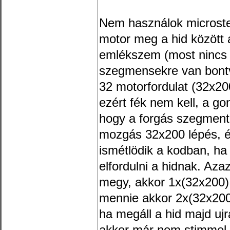
Nem használok microstep
motor meg a hid között a
emlékszem (most nincs i
szegmensekre van bontv
32 motorfordulat (32x200
ezért fék nem kell, a go
hogy a forgás szegmenti
mozgás 32x200 lépés, 
ismétlödik a kodban, ha 
elfordulni a hidnak. Azaz
megy, akkor 1x(32x200) l
mennie akkor 2x(32x200)
ha megáll a hid majd ujr