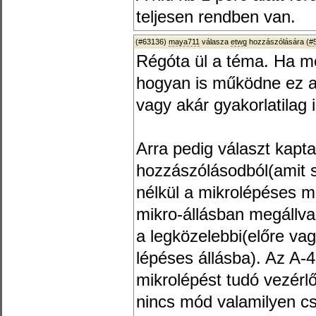
teljesen rendben van.
(#63136)
maya711
válasza
etwg
hozzászólására (
#
Régóta ül a téma. Ha mé
hogyan is működne ez az
vagy akár gyakorlatilag
Arra pedig választ kapt
hozzászólásodból(amit s
nélkül a mikrolépéses 
mikro-állásban megállv
a legközelebbi(előre vag
lépéses állásba). Az A
mikrolépést tudó vezérlő
nincs mód valamilyen cs