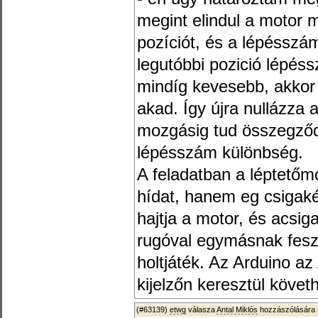
megint elindul a motor 
pozíciót, és a lépésszám
legutóbbi pozició lépés
mindíg kevesebb, akkor 
akad. Így újra nullázza 
mozgásig tud összegződ
lépésszám különbség.
A feladatban a léptetőmo
hídat, hanem eg csigakér
hajtja a motor, és acsig
rugóval egymásnak feszí
holtjáték. Az Arduino az
kijelzőn keresztül köve
(#63139)
etwg
válasza
Antal Miklós
hozzászólására 