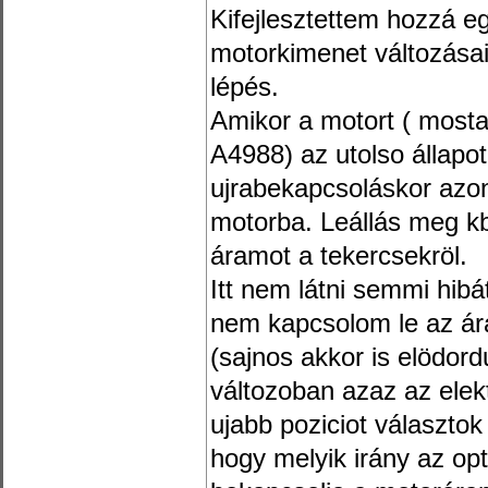
Kifejlesztettem hozzá e
motorkimenet változásai
lépés.
Amikor a motort ( mostan
A4988) az utolso állapo
ujrabekapcsoláskor azo
motorba. Leállás meg kb
áramot a tekercsekröl.
Itt nem látni semmi hib
nem kapcsolom le az ára
(sajnos akkor is elödord
változoban azaz az elekt
ujabb poziciot választok
hogy melyik irány az opt