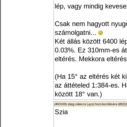
lép, vagy mindig kevese
Csak nem hagyott nyugo
számolgatni...
Két állás között 6400 lé
0.03%. Ez 310mm-es át
eltérés. Mekkora eltéré
(Ha 15° az eltérés két ki
az áttételed 1:384-es. H
között 18° van.)
(#63169)
etwg
válasza
Lazsi
hozzászólására (
#631
Szia