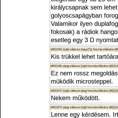
királycsapnak sem lehet
golyoscsapágyban forog
Valamikor ilyen duplafo
fokosak) a rádiok hango
esetleg egy 3 D nyomtato
(#63145)
Gabi
válasza
maya711
hozzászólására (
#
Kis trükkel lehet tartóá
(#63146)
etwg
válasza
Gabi
hozzászólására (
#6314
Ez nem rossz megoldás
müködik microsteppel.
(#63147)
Gabi
válasza
etwg
hozzászólására (
#6314
Nekem működött.
(#63157)
etwg
válasza
Gabi
hozzászólására (
#6314
Lenne egy kérdésem. Ir