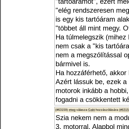
"tartóáramot", ezért mel
"elég rendszeresen megs
is egy kis tartóáram alak
"többet áll mint megy. O
Ha túlmelegszik (mihez 
nem csak a "kis tartóára
nem a megszólítással op
bármivel is.
Ha hozzáférhető, akkor k
Azért lássuk be, ezek a 
motorok inkább a hobbi, r
fogadni a csökkentett k
(#63159)
etwg
válasza
Gabi
hozzászólására (
#6315
Szia nekem nem a modu
3. motorral. Alapbol mi