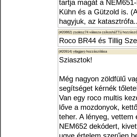
tartja magát a NEM651
Kühn és a Gützold is. (
hagyjuk, az katasztrófa..
(#20882)
zsolesz74
válasza
csíkosháTTú
hozzászól
Roco BR44 és Tillig Sze
(#20914)
vilagjaro
hozzászólása
Sziasztok!
Még nagyon zöldfülű va
segítséget kérnék tőlete
Van egy roco multis kez
lőve a mozdonyok, kettő
teher. A lényeg, vettem
NEM652 dekódert, kivet
ugye értelem szerűen be