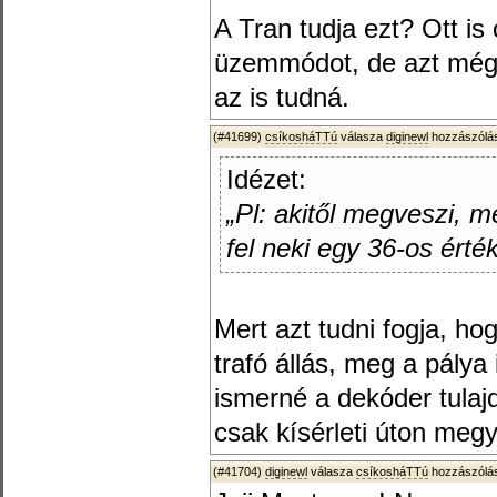
A Tran tudja ezt? Ott is
üzemmódot, de azt még 
az is tudná.
(#41699)
csíkosháTTú
válasza
diginewl
hozzászólás
Idézet:
„Pl: akitől megveszi, 
fel neki egy 36-os érté
Mert azt tudni fogja, hog
trafó állás, meg a pálya
ismerné a dekóder tulaj
csak kísérleti úton megy.
(#41704)
diginewl
válasza
csíkosháTTú
hozzászólás