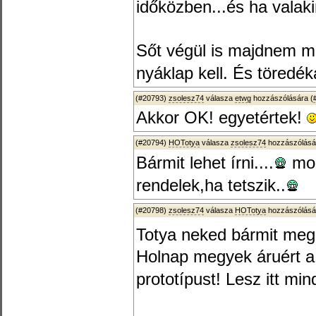
időközben...és ha valaki
Sőt végül is majdnem m
nyáklap kell. És töredéká
(#20793)
zsolesz74
válasza
etwg
hozzászólására (
Akkor OK! egyetértek!
(#20794)
HOTotya
válasza
zsolesz74
hozzászólásá
Bármit lehet írni....
mos
rendelek,ha tetszik..
(#20798)
zsolesz74
válasza
HOTotya
hozzászólásá
Totya neked bármit me
Holnap megyek áruért 
prototípust! Lesz itt mi