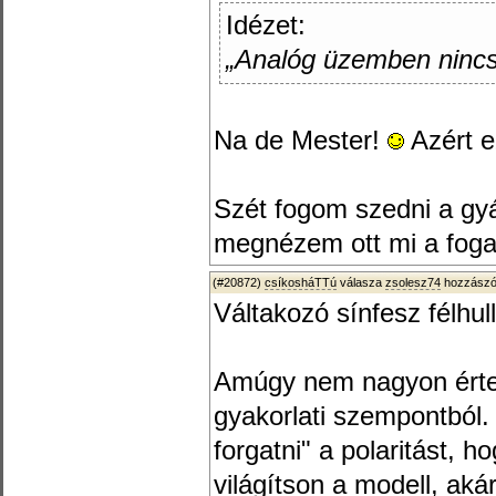
Idézet:
„Analóg üzemben nincs
Na de Mester!
Azért e
Szét fogom szedni a gyá
megnézem ott mi a foga
(#20872)
csíkosháTTú
válasza
zsolesz74
hozzászól
Váltakozó sínfesz félhu
Amúgy nem nagyon érte
gyakorlati szempontból.
forgatni" a polaritást, 
világítson a modell, ak