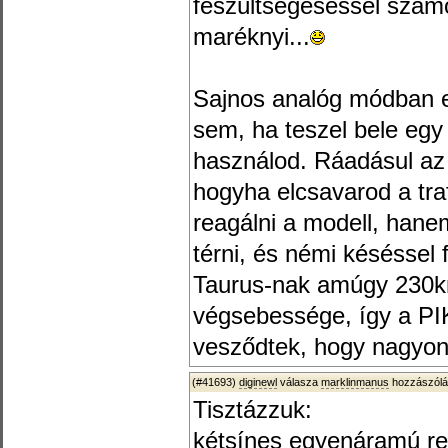
feszültségeséssel számo
maréknyi...
Sajnos analóg módban e
sem, ha teszel bele eg
használod. Ráadásul az a
hogyha elcsavarod a tra
reagálni a modell, hane
térni, és némi késéssel 
Taurus-nak amúgy 230k
végsebessége, így a P
vesződtek, hogy nagyon l
(#41693)
diginewl
válasza
marklinmanus
hozzászólá
Tisztázzuk:
kétsínes egyenáramú re