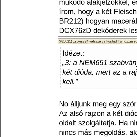
működő alakjelzőkkel, 
írom, hogy a két Fleis
BR212) hogyan macerálh
DCX76zD dekóderek les
(#20821)
zsolesz74
válasza
csíkosháTTú
hozzászól
Idézet:
„3: a NEM651 szabvány
két dióda, mert az a r
kell.”
No álljunk meg egy szór
Az alsó rajzon a két diód
oldalt szolgáltatja. Ha
nincs más megoldás, akk