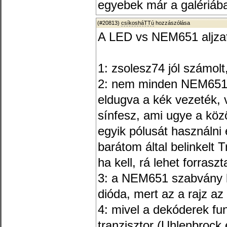
egyebek már a galériába
(#20813)
csíkosháTTú
hozzászólása
A LED vs NEM651 aljza
1: zsolesz74 jól számolt
2: nem minden NEM651-e
eldugva a kék vezeték, 
sínfesz, ami ugye a köz
egyik pólusát használni
barátom által belinkel
ha kell, rá lehet forras
3: a NEM651 szabvány le
dióda, mert az a rajz a
4: mivel a dekóderek fu
tranzisztor (Uhlenbrock