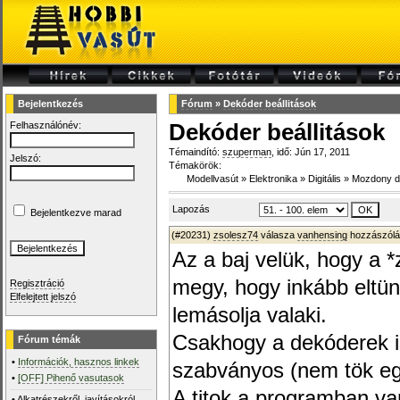
Bejelentkezés
Fórum
»
Dekóder beállitások
Felhasználónév:
Dekóder beállitások
Témaindító:
szuperman
, idő: Jún 17, 2011
Jelszó:
Témakörök:
Modellvasút
»
Elektronika
»
Digitális
»
Mozdony d
Lapozás
Bejelentkezve marad
(#20231)
zsolesz74
válasza
vanhensing
hozzászólá
Az a baj velük, hogy a *
megy, hogy inkább eltü
Regisztráció
Elfelejtett jelszó
lemásolja valaki.
Csakhogy a dekóderek i
Fórum témák
•
Információk, hasznos linkek
szabványos (nem tök eg
•
[OFF] Pihenő vasutasok
A titok a programban va
•
Alkatrészekről, javításokról