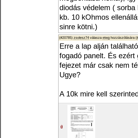
diodás védelem ( sorba 
kb. 10 kOhmos ellenállá
sinre kötni.)
(#20785)
zsolesz74
válasza
etwg
hozzászólására (
Erre a lap alján találha
fogadó panelt. És ezér
fejezet már csak nem té
Ugye?
A 10k mire kell szerinte