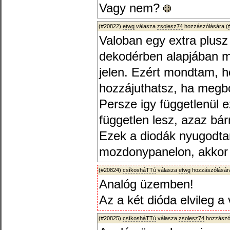
Vagy nem?
(#20822)
etwg
válasza
zsolesz74
hozzászólására (
Valoban egy extra plusz 
dekodérben alapjában m
jelen. Ezért mondtam, h
hozzájuthatsz, ha megbo
Persze igy függetlenül 
független lesz, azaz bá
Ezek a diodák nyugodtan
mozdonypanelon, akkor 
(#20824)
csíkosháTTú
válasza
etwg
hozzászólására
Analóg üzemben!
Az a két dióda elvileg 
(#20825)
csíkosháTTú
válasza
zsolesz74
hozzászól