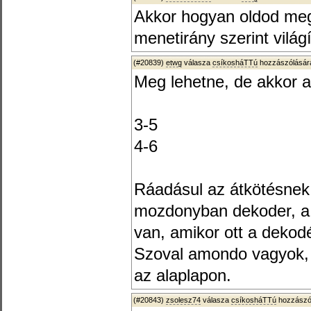
Akkor hogyan oldod meg
menetirány szerint vilá
(#20839)
etwg
válasza
csíkosháTTú
hozzászólására
Meg lehetne, de akkor a
3-5
4-6
Ráadásul az átkötésnek 
mozdonyban dekoder, a 
van, amikor ott a dekodé
Szoval amondo vagyok, 
az alaplapon.
(#20843)
zsolesz74
válasza
csíkosháTTú
hozzászól