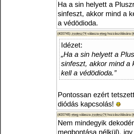
Ha a sin helyett a Plusz
sinfeszt, akkor mind a k
a védödioda.
(#20745)
zsolesz74
válasza
etwg
hozzászólására (
Idézet:
„Ha a sin helyett a Plu
sinfeszt, akkor mind a 
kell a védödioda.”
Pontossan ezért tetsze
diódás kapcsolás!
(#20748)
etwg
válasza
zsolesz74
hozzászólására (
Nem mindegyik dekodérba
megbontása nélkül), igy