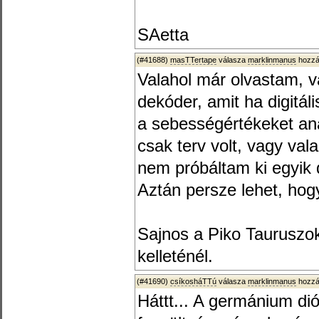
SAetta
(#41688)
masTTertape
válasza
marklinmanus
hozzá
Valahol már olvastam, v
dekóder, amit ha digitál
a sebességértékeket ana
csak terv volt, vagy va
nem próbáltam ki egyik
Aztán persze lehet, hog
Sajnos a Piko Tauruszok
kelleténél.
(#41690)
csíkosháTTú
válasza
marklinmanus
hozzá
Háttt... A germánium di