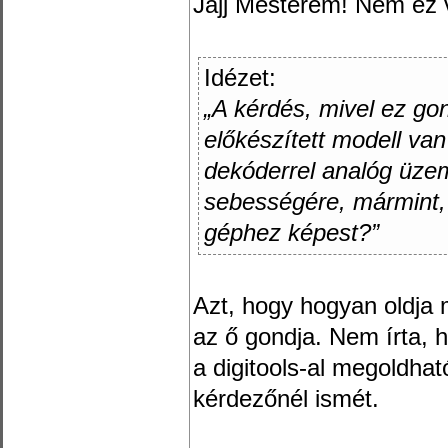
Jajj Mesterem! Nem ez 
Idézet:
„A kérdés, mivel ez go
előkészített modell van
dekóderrel analóg üze
sebességére, mármint, 
géphez képest?”
Azt, hogy hogyan oldja
az ő gondja. Nem írta,
a digitools-al megoldha
kérdezőnél ismét.