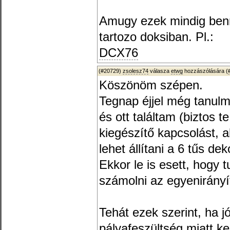
Amugy ezek mindig ben
tartozo doksiban. Pl.:
DCX76
(#20729)
zsolesz74
válasza
etwg
hozzászólására (
Köszönöm szépen.
Tegnap éjjel még tanu
és ott találtam (biztos t
kiegészítő kapcsolást, 
lehet állítani a 6 tűs de
Ekkor le is esett, hogy t
számolni az egyenirányít
Tehát ezek szerint, ha 
pályafeszültség miatt ke