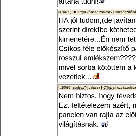
ártana tudni!
(#20690)
HOTotya
válasza
zsolesz74
hozzászólásá
HA jól tudom,(de javít
szerint direktbe köthete
kimenetére...Én nem tet
Csíkos féle előkészítő 
rosszul emlékszem????
mivel sorba kötöttem a l
vezetlek...
(#20695)
zsolesz74
válasza
HOTotya
hozzászólásá
Nem biztos, hogy téved
Ezt feltételezem azért, 
panelen van rajta az elő
világításnak.