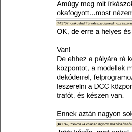
Amúgy meg mit írkászok 
okafogyott...most néz
(#41707)
csíkosháTTú
válasza
diginewl
hozzászólás
OK, de erre a helyes és 
Van!
De ehhez a pályára rá k
központot, a modellek mi
dekóderrel, felprogramo
leszerelni a DCC közpo
trafót, és készen van.
Ennek aztán nagyon sok
(#41742)
zsolesz74
válasza
diginewl
hozzászólására