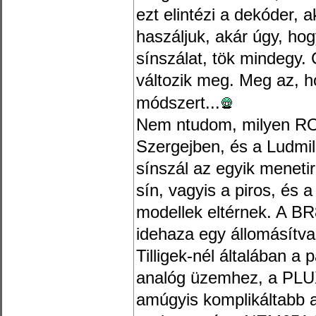
ezt elintézi a dekóder, 
haszáljuk, akár úgy, hog
sínszálat, tök mindegy. 
változik meg. Meg az, h
módszert...
Nem ntudom, milyen RO
Szergejben, és a Ludmil
sínszál az egyik meneti
sín, vagyis a piros, és 
modellek eltérnek. A B
idehaza egy állomásítv
Tilligek-nél általában a
analóg üzemhez, a PLU
amúgyis komplikáltabb a 