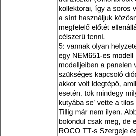
kollektorai, így a soros 
a sínt használjuk közös
megfelelő előtét ellenáll
célszerű tenni.
5: vannak olyan helyzet
egy NEM651-es modell e
modelljeiben a panelen
szükséges kapcsoló dió
akkor volt idegtépő, am
esetén, tök mindegy mi
kutyába se' vette a tilo
Tillig már nem ilyen. A
bolondul csak meg, de e
ROCO TT-s Szergeje és 