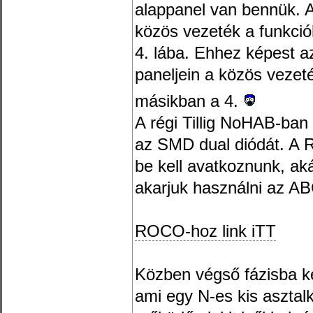
alappanel van bennük. A
közös vezeték a funkció
4. lába. Ehhez képest a
paneljein a közös vezeté
másikban a 4.
A régi Tillig NoHAB-ban
az SMD dual diódát. A 
be kell avatkoznunk, ak
akarjuk használni az AB
ROCO-hoz link iTT
Közben végső fázisba ke
ami egy N-es kis asztalk