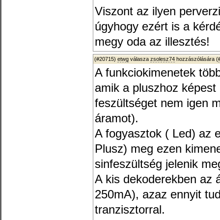
Viszont az ilyen perver
úgyhogy ezért is a kér
megy oda az illesztés!
(#20715)
etwg
válasza
zsolesz74
hozzászólására (
A funkciokimenetek több
amik a pluszhoz képest 
feszültséget nem igen m
áramot).
A fogyasztok ( Led) az 
Plusz) meg ezen kimenet
sinfeszültség jelenik me
A kis dekoderekben az 
250mA), azaz ennyit tud
tranzisztorral.