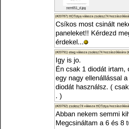
nem651_d.jpg
(#20787)
HOTotya
válasza
zsolesz74
hozzászólásá
Csíkos most csinált nek
paneleket!! Kérdezd meg 
érdekel...
(#20791)
etwg
válasza
zsolesz74
hozzászólására (
Igy is jo.
Én csak 1 diodát irtam,
egy nagy ellenállással a
diodát használsz. ( cs
. )
(#20792)
zsolesz74
válasza
HOTotya
hozzászólásá
Abban nekem semmi ki
Megcsináltam a 6 és 8 t