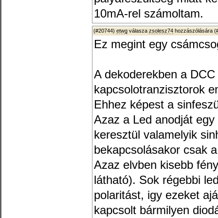
10mA-rel számoltam.
(#20744)
etwg
válasza
zsolesz74
hozzászólására (
Ez megint egy csámcso
A dekoderekben a DCC á
kapcsolotranzisztorok em
Ehhez képest a sinfeszül
Azaz a Led anodját egy
keresztül valamelyik sin
bekapcsolásakor csak a p
Azaz elvben kisebb fény
látható). Sok régebbi led
polaritást, igy ezeket a
kapcsolt bármilyen diodá