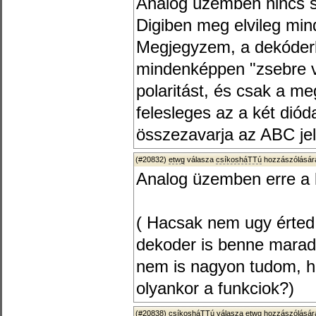
Analóg üzemben nincs s
Digiben meg elvileg min
Megjegyzem, a dekóderbe
mindenképpen "zsebre v
polaritást, és csak a meg
felesleges az a két dió
összezavarja az ABC jele
(#20832)
etwg
válasza
csíkosháTTú
hozzászólására
Analog üzemben erre a 
( Hacsak nem ugy érted
dekoder is benne marad
nem is nagyon tudom, h
olyankor a funkciok?)
(#20838)
csíkosháTTú
válasza
etwg
hozzászólására