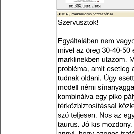
nem652_nmra_...jpeg
(#30148)
marklinmanus
hozzászólása
Szervusztok!
Egyáltalában nem vagyok
mivel az öreg 30-40-50
marklinekben utazom. M
probléma, amit esetleg a
tudnak oldani. Úgy eset
modell némi sínanyaggal
kombinálva egy piko pál
térközbiztosítással közl
szó teljesen. Nos az eg
taurus. Jó kis mozdony,
annyi, hogy azonos trafó