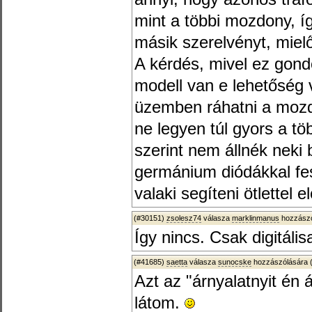
mint a többi mozdony, í
másik szerelvényt, mielő
A kérdés, mivel ez gondo
modell van e lehetőség 
üzemben ráhatni a moz
ne legyen túl gyors a t
szerint nem állnék neki
germánium diódákkal fes
valaki segíteni ötlettel 
(#30151)
zsolesz74
válasza
marklinmanus
hozzászó
Így nincs. Csak digitális
(#41685)
saetta
válasza
sunocske
hozzászólására 
Azt az "árnyalatnyit én 
látom.