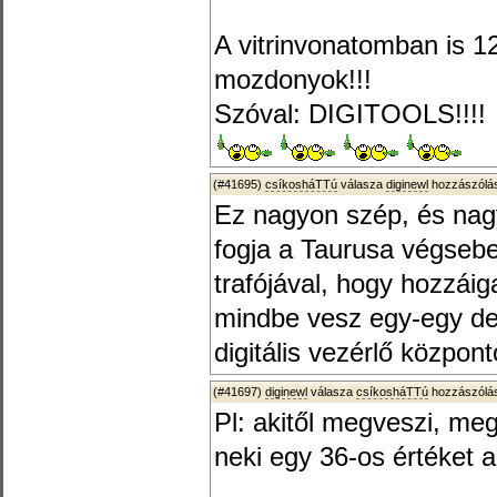
A vitrinvonatomban is 
mozdonyok!!!
Szóval: DIGITOOLS!!!!
(#41695)
csíkosháTTú
válasza
diginewl
hozzászólás
Ez nagyon szép, és nag
fogja a Taurusa végseb
trafójával, hogy hozzái
mindbe vesz egy-egy de
digitális vezérlő közpon
(#41697)
diginewl
válasza
csíkosháTTú
hozzászólás
Pl: akitől megveszi, meg
neki egy 36-os értéket 