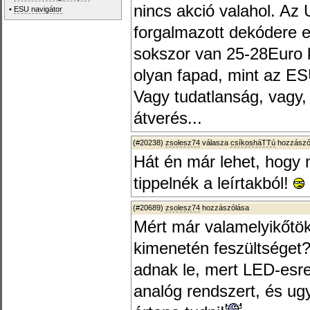
nincs akció valahol. Az
•
ESU navigátor
forgalmazott dekódere e
sokszor van 25-28Euro k
olyan fapad, mint az ESU
Vagy tudatlanság, vagy,
átverés...
(#20238)
zsolesz74
válasza
csíkosháTTú
hozzászól
Hát én már lehet, hogy 
tippelnék a leírtakból!
(#20689)
zsolesz74
hozzászólása
Mért már valamelyikőtök
kimenetén feszültséget?
adnak le, mert LED-esre
analóg rendszert, és ugy