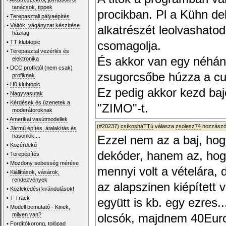
tanácsok, tippek
procikban. Pl a Kühn d
•
Terepasztali pályaépítés
•
Váltók, vágányzat készítése
alkatrészét leolvashato
házilag
•
TT klubtopic
csomagolja.
•
Terepasztal vezérlés és
És akkor van egy néhány
elektronika
•
DCC profiktól (nem csak)
zsugorcsőbe húzza a cu
profiknak
•
H0 klubtopic
Ez pedig akkor kezd baj
•
Nagyvasutak
•
Kérdések és üzenetek a
"ZIMO"-t.
moderátoroknak
•
Amerikai vasútmodellek
(#20237)
csíkosháTTú
válasza
zsolesz74
hozzászól
•
Jármű építés, átalakítás és
hasonlók....
Ezzel nem az a baj, hog
•
Közérdekű
dekóder, hanem az, hog
•
Terepépítés
•
Mozdony sebesség mérése
mennyi volt a vételára,
•
Kiállítások, vásárok,
rendezvények
az alapszinen kiépített 
•
Közlekedési kirándulások!
•
T-Track
együtt is kb. egy ezres
•
Modell bemutató - Kinek,
milyen van?
olcsók, majdnem 40Euro,
•
Fordítókorong, tolópad