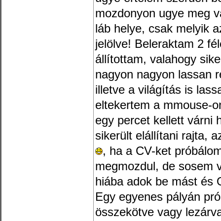
mozdonyon ugye meg van
láb helye, csak melyik 
jelölve! Beleraktam 2 f
állítottam, valahogy sik
nagyon nagyon lassan re
illetve a világítás is las
eltekertem a mmouse-on 
egy percet kellett várni 
sikerült elállítani rajta,
, ha a CV-ket próbálo
megmozdul, de sosem vál
hiába adok be mást és 
Egy egyenes pályán prób
összekötve vagy lezárva