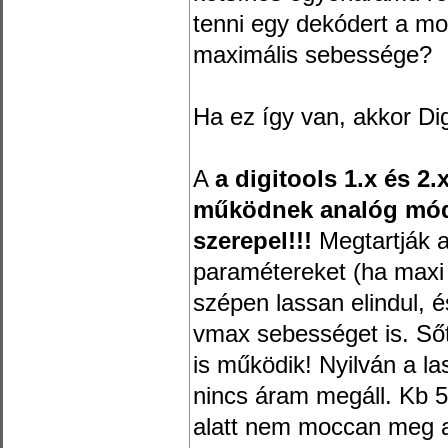
tenni egy dekódert a m
maximális sebessége?
Ha ez így van, akkor Dig
A
a digitools 1.x és 2.
működnek analóg módb
szerepel!!!
Megtartják a 
paramétereket (ha max
szépen lassan elindul, és
vmax sebességet is. Sőt
is működik! Nyilván a 
nincs áram megáll. Kb 5
alatt nem moccan meg 