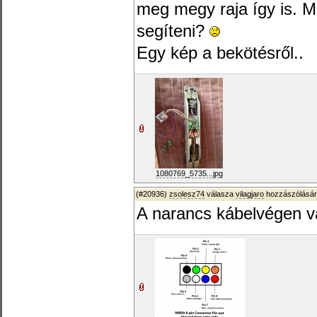
meg megy raja így is. Mi
segíteni?
Egy kép a bekötésről..
1080769_5735...jpg
(#20936)
zsolesz74
válasza
vilagjaro
hozzászólásár
A narancs kábelvégen va