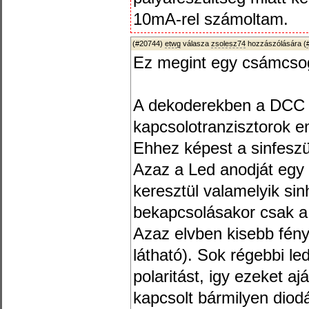
10mA-rel számoltam.
(#20744)
etwg
válasza
zsolesz74
hozzászólására (
Ez megint egy csámcso
A dekoderekben a DCC á
kapcsolotranzisztorok em
Ehhez képest a sinfeszül
Azaz a Led anodját egy
keresztül valamelyik sin
bekapcsolásakor csak a p
Azaz elvben kisebb fény
látható). Sok régebbi led
polaritást, igy ezeket a
kapcsolt bármilyen diodá