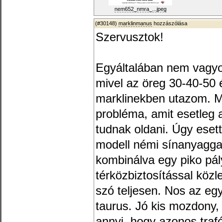
nem652_nmra_...jpeg
(#30148)
marklinmanus
hozzászólása
Szervusztok!
Egyáltalában nem vagyok
mivel az öreg 30-40-50
marklinekben utazom. M
probléma, amit esetleg a
tudnak oldani. Úgy eset
modell némi sínanyaggal
kombinálva egy piko pál
térközbiztosítással közl
szó teljesen. Nos az eg
taurus. Jó kis mozdony,
annyi, hogy azonos trafó