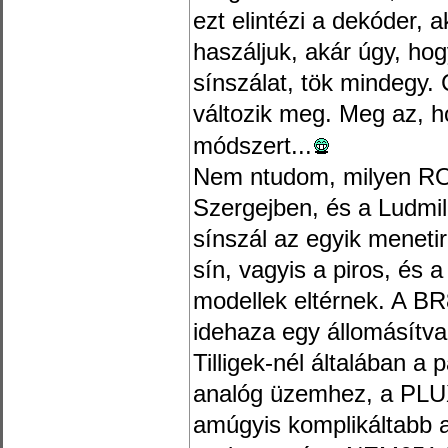
ezt elintézi a dekóder, 
haszáljuk, akár úgy, hog
sínszálat, tök mindegy. 
változik meg. Meg az, h
módszert...
Nem ntudom, milyen RO
Szergejben, és a Ludmil
sínszál az egyik meneti
sín, vagyis a piros, és 
modellek eltérnek. A B
idehaza egy állomásítv
Tilligek-nél általában a
analóg üzemhez, a PLU
amúgyis komplikáltabb a 