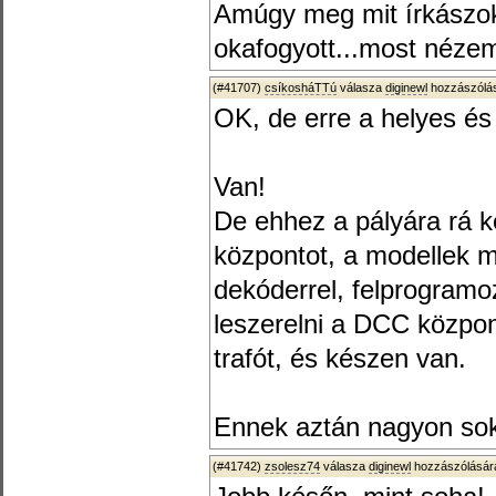
Amúgy meg mit írkászok 
okafogyott...most néz
(#41707)
csíkosháTTú
válasza
diginewl
hozzászólás
OK, de erre a helyes és 
Van!
De ehhez a pályára rá k
központot, a modellek mi
dekóderrel, felprogramo
leszerelni a DCC közpo
trafót, és készen van.
Ennek aztán nagyon sok
(#41742)
zsolesz74
válasza
diginewl
hozzászólására