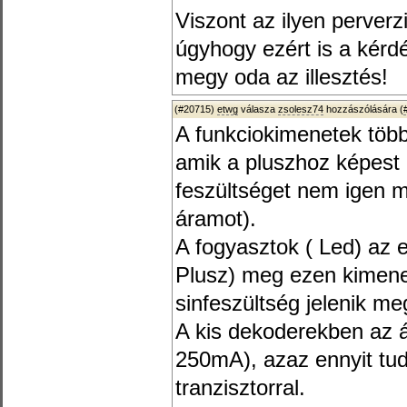
Viszont az ilyen perver
úgyhogy ezért is a kér
megy oda az illesztés!
(#20715)
etwg
válasza
zsolesz74
hozzászólására (
A funkciokimenetek több
amik a pluszhoz képest 
feszültséget nem igen m
áramot).
A fogyasztok ( Led) az 
Plusz) meg ezen kimenet
sinfeszültség jelenik me
A kis dekoderekben az 
250mA), azaz ennyit tud
tranzisztorral.