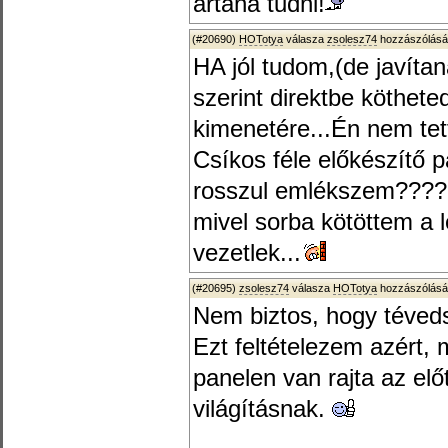
ártana tudni!
(#20690)
HOTotya
válasza
zsolesz74
hozzászólásá
HA jól tudom,(de javít
szerint direktbe köthete
kimenetére...Én nem tet
Csíkos féle előkészítő 
rosszul emlékszem????
mivel sorba kötöttem a l
vezetlek...
(#20695)
zsolesz74
válasza
HOTotya
hozzászólásá
Nem biztos, hogy téved
Ezt feltételezem azért, 
panelen van rajta az elő
világításnak.