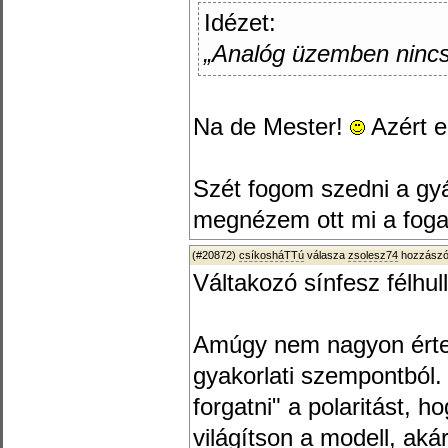
Idézet:
„Analóg üzemben nincs
Na de Mester!
Azért e
Szét fogom szedni a gyá
megnézem ott mi a foga
(#20872)
csíkosháTTú
válasza
zsolesz74
hozzászól
Váltakozó sínfesz félhu
Amúgy nem nagyon érte
gyakorlati szempontból.
forgatni" a polaritást, 
világítson a modell, ak