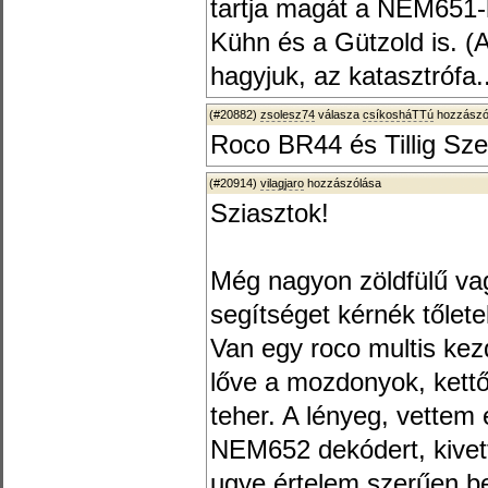
tartja magát a NEM651
Kühn és a Gützold is. (
hagyjuk, az katasztrófa..
(#20882)
zsolesz74
válasza
csíkosháTTú
hozzászól
Roco BR44 és Tillig Sze
(#20914)
vilagjaro
hozzászólása
Sziasztok!
Még nagyon zöldfülű va
segítséget kérnék tőlete
Van egy roco multis kez
lőve a mozdonyok, kettő
teher. A lényeg, vettem
NEM652 dekódert, kivet
ugye értelem szerűen be