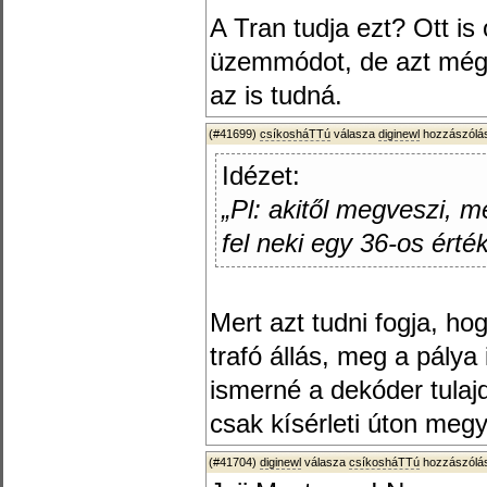
A Tran tudja ezt? Ott is
üzemmódot, de azt még 
az is tudná.
(#41699)
csíkosháTTú
válasza
diginewl
hozzászólás
Idézet:
„Pl: akitől megveszi, 
fel neki egy 36-os érté
Mert azt tudni fogja, hog
trafó állás, meg a pálya
ismerné a dekóder tulaj
csak kísérleti úton megy.
(#41704)
diginewl
válasza
csíkosháTTú
hozzászólás