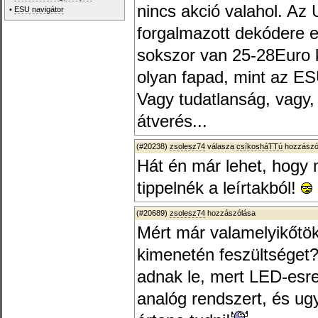
nincs akció valahol. Az
•
ESU navigátor
forgalmazott dekódere e
sokszor van 25-28Euro k
olyan fapad, mint az ESU
Vagy tudatlanság, vagy,
átverés...
(#20238)
zsolesz74
válasza
csíkosháTTú
hozzászól
Hát én már lehet, hogy 
tippelnék a leírtakból!
(#20689)
zsolesz74
hozzászólása
Mért már valamelyikőtök
kimenetén feszültséget?
adnak le, mert LED-esre
analóg rendszert, és ugy