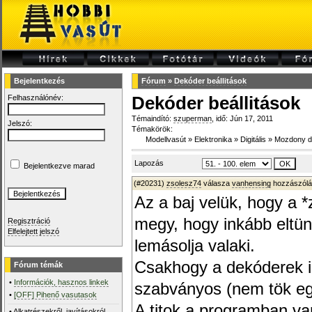
Bejelentkezés
Fórum
»
Dekóder beállitások
Felhasználónév:
Dekóder beállitások
Témaindító:
szuperman
, idő: Jún 17, 2011
Jelszó:
Témakörök:
Modellvasút
»
Elektronika
»
Digitális
»
Mozdony d
Lapozás
Bejelentkezve marad
(#20231)
zsolesz74
válasza
vanhensing
hozzászólá
Az a baj velük, hogy a *
megy, hogy inkább eltü
Regisztráció
Elfelejtett jelszó
lemásolja valaki.
Csakhogy a dekóderek i
Fórum témák
•
Információk, hasznos linkek
szabványos (nem tök eg
•
[OFF] Pihenő vasutasok
A titok a programban va
•
Alkatrészekről, javításokról