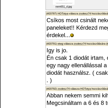
nem651_d.jpg
(#20787)
HOTotya
válasza
zsolesz74
hozzászólásá
Csíkos most csinált nek
paneleket!! Kérdezd meg 
érdekel...
(#20791)
etwg
válasza
zsolesz74
hozzászólására (
Igy is jo.
Én csak 1 diodát irtam,
egy nagy ellenállással a
diodát használsz. ( cs
. )
(#20792)
zsolesz74
válasza
HOTotya
hozzászólásá
Abban nekem semmi ki
Megcsináltam a 6 és 8 t