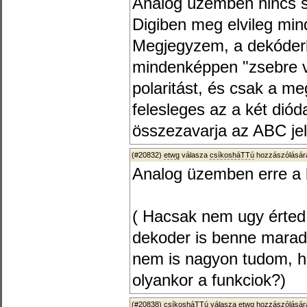
Analóg üzemben nincs s
Digiben meg elvileg min
Megjegyzem, a dekóderbe
mindenképpen "zsebre v
polaritást, és csak a meg
felesleges az a két dió
összezavarja az ABC jele
(#20832)
etwg
válasza
csíkosháTTú
hozzászólására
Analog üzemben erre a 
( Hacsak nem ugy érted
dekoder is benne marad
nem is nagyon tudom, h
olyankor a funkciok?)
(#20838)
csíkosháTTú
válasza
etwg
hozzászólására