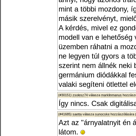
mint a többi mozdony, í
másik szerelvényt, mielő
A kérdés, mivel ez gondo
modell van e lehetőség 
üzemben ráhatni a moz
ne legyen túl gyors a t
szerint nem állnék neki
germánium diódákkal fes
valaki segíteni ötlettel 
(#30151)
zsolesz74
válasza
marklinmanus
hozzászó
Így nincs. Csak digitális
(#41685)
saetta
válasza
sunocske
hozzászólására 
Azt az "árnyalatnyit én 
látom.