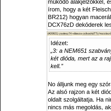
működő alakjelzőkkel, 
írom, hogy a két Fleis
BR212) hogyan macerálh
DCX76zD dekóderek les
(#20821)
zsolesz74
válasza
csíkosháTTú
hozzászól
Idézet:
„3: a NEM651 szabvány
két dióda, mert az a r
kell.”
No álljunk meg egy szór
Az alsó rajzon a két diód
oldalt szolgáltatja. Ha
nincs más megoldás, akk