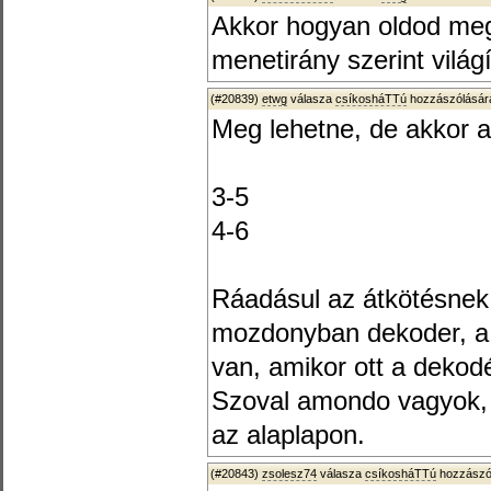
Akkor hogyan oldod meg
menetirány szerint vilá
(#20839)
etwg
válasza
csíkosháTTú
hozzászólására
Meg lehetne, de akkor a
3-5
4-6
Ráadásul az átkötésnek 
mozdonyban dekoder, a 
van, amikor ott a dekodé
Szoval amondo vagyok, 
az alaplapon.
(#20843)
zsolesz74
válasza
csíkosháTTú
hozzászól