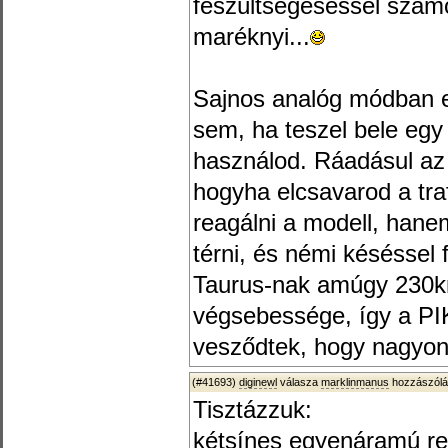
feszültségeséssel számo
maréknyi...
Sajnos analóg módban e
sem, ha teszel bele eg
használod. Ráadásul az a
hogyha elcsavarod a tra
reagálni a modell, hane
térni, és némi késéssel 
Taurus-nak amúgy 230k
végsebessége, így a P
vesződtek, hogy nagyon l
(#41693)
diginewl
válasza
marklinmanus
hozzászólá
Tisztázzuk:
kétsínes egyenáramú re