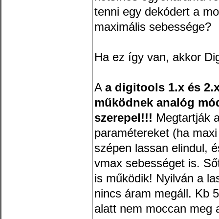
tenni egy dekódert a m
maximális sebessége?
Ha ez így van, akkor Dig
A
a digitools 1.x és 2.
működnek analóg módb
szerepel!!!
Megtartják a 
paramétereket (ha max
szépen lassan elindul, és
vmax sebességet is. Sőt
is működik! Nyilván a 
nincs áram megáll. Kb 5
alatt nem moccan meg 