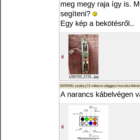
meg megy raja így is. Mi
segíteni?
Egy kép a bekötésről..
1080769_5735...jpg
(#20936)
zsolesz74
válasza
vilagjaro
hozzászólásár
A narancs kábelvégen va