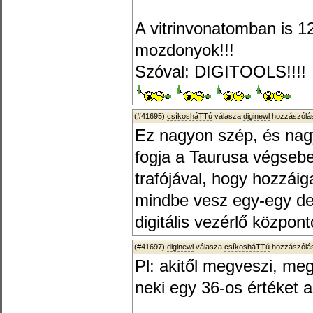
A vitrinvonatomban is 
mozdonyok!!!
Szóval: DIGITOOLS!!!!
(#41695)
csíkosháTTú
válasza
diginewl
hozzászólás
Ez nagyon szép, és nag
fogja a Taurusa végseb
trafójával, hogy hozzái
mindbe vesz egy-egy de
digitális vezérlő közpon
(#41697)
diginewl
válasza
csíkosháTTú
hozzászólás
Pl: akitől megveszi, meg
neki egy 36-os értéket 