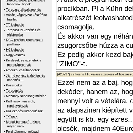
tanácsok, tippek
procikban. Pl a Kühn d
•
Terepasztali pályaépítés
•
Váltók, vágányzat készítése
alkatrészét leolvashato
házilag
•
TT klubtopic
csomagolja.
•
Terepasztal vezérlés és
És akkor van egy néhány
elektronika
•
DCC profiktól (nem csak)
zsugorcsőbe húzza a cu
profiknak
•
H0 klubtopic
Ez pedig akkor kezd baj
•
Nagyvasutak
•
Kérdések és üzenetek a
"ZIMO"-t.
moderátoroknak
•
Amerikai vasútmodellek
(#20237)
csíkosháTTú
válasza
zsolesz74
hozzászól
•
Jármű építés, átalakítás és
hasonlók....
Ezzel nem az a baj, hog
•
Közérdekű
dekóder, hanem az, hog
•
Terepépítés
•
Mozdony sebesség mérése
mennyi volt a vételára,
•
Kiállítások, vásárok,
rendezvények
az alapszinen kiépített 
•
Közlekedési kirándulások!
•
T-Track
együtt is kb. egy ezres
•
Modell bemutató - Kinek,
milyen van?
olcsók, majdnem 40Euro,
•
Fordítókorong, tolópad