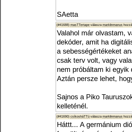
SAetta
(#41688)
masTTertape
válasza
marklinmanus
hozzá
Valahol már olvastam, v
dekóder, amit ha digitál
a sebességértékeket ana
csak terv volt, vagy va
nem próbáltam ki egyik
Aztán persze lehet, hog
Sajnos a Piko Tauruszok
kelleténél.
(#41690)
csíkosháTTú
válasza
marklinmanus
hozzá
Háttt... A germánium di