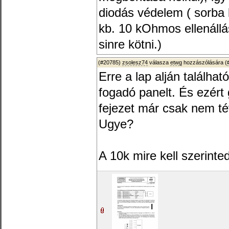
diodás védelem ( sorba 
kb. 10 kOhmos ellenállá
sinre kötni.)
(#20785)
zsolesz74
válasza
etwg
hozzászólására (
Erre a lap alján találha
fogadó panelt. És ezér
fejezet már csak nem té
Ugye?
A 10k mire kell szerinte