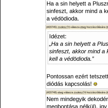
Ha a sin helyett a Plusz
sinfeszt, akkor mind a k
a védödioda.
(#20745)
zsolesz74
válasza
etwg
hozzászólására (
Idézet:
„Ha a sin helyett a Plu
sinfeszt, akkor mind a 
kell a védödioda.”
Pontossan ezért tetsze
diódás kapcsolás!
(#20748)
etwg
válasza
zsolesz74
hozzászólására (
Nem mindegyik dekodérba
megbontása nélkül), igy