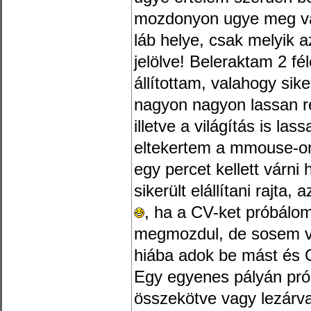
mozdonyon ugye meg van
láb helye, csak melyik 
jelölve! Beleraktam 2 f
állítottam, valahogy sik
nagyon nagyon lassan re
illetve a világítás is las
eltekertem a mmouse-on 
egy percet kellett várni 
sikerült elállítani rajta,
, ha a CV-ket próbálo
megmozdul, de sosem vál
hiába adok be mást és 
Egy egyenes pályán prób
összekötve vagy lezárva