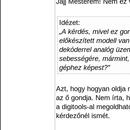
Jajj Mesterem! Nem ez 
Idézet:
„A kérdés, mivel ez go
előkészített modell van
dekóderrel analóg üze
sebességére, mármint, 
géphez képest?”
Azt, hogy hogyan oldja
az ő gondja. Nem írta,
a digitools-al megoldha
kérdezőnél ismét.