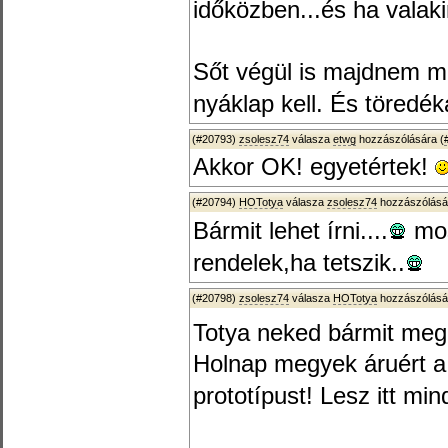
időközben...és ha valaki
Sőt végül is majdnem m
nyáklap kell. És töredéká
(#20793)
zsolesz74
válasza
etwg
hozzászólására (
Akkor OK! egyetértek!
(#20794)
HOTotya
válasza
zsolesz74
hozzászólásá
Bármit lehet írni....
mos
rendelek,ha tetszik..
(#20798)
zsolesz74
válasza
HOTotya
hozzászólásá
Totya neked bármit me
Holnap megyek áruért 
prototípust! Lesz itt mi