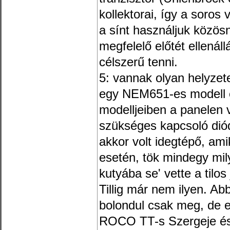
kollektorai, így a soros 
a sínt használjuk közös
megfelelő előtét ellenáll
célszerű tenni.
5: vannak olyan helyzet
egy NEM651-es modell e
modelljeiben a panelen
szükséges kapcsoló dió
akkor volt idegtépő, am
esetén, tök mindegy mi
kutyába se' vette a tilo
Tillig már nem ilyen. A
bolondul csak meg, de e
ROCO TT-s Szergeje és 