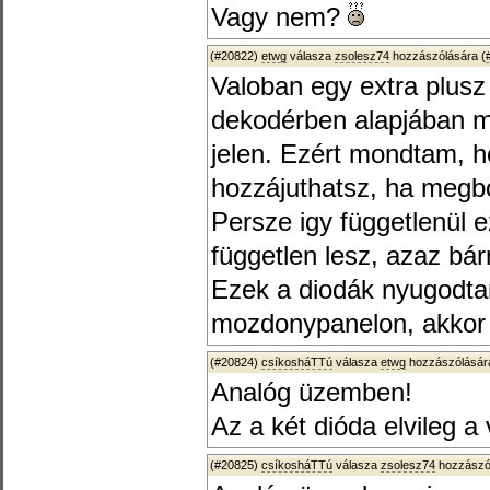
Vagy nem?
(#20822)
etwg
válasza
zsolesz74
hozzászólására (
Valoban egy extra plusz 
dekodérben alapjában m
jelen. Ezért mondtam, h
hozzájuthatsz, ha megbo
Persze igy függetlenül 
független lesz, azaz bá
Ezek a diodák nyugodtan
mozdonypanelon, akkor 
(#20824)
csíkosháTTú
válasza
etwg
hozzászólására
Analóg üzemben!
Az a két dióda elvileg 
(#20825)
csíkosháTTú
válasza
zsolesz74
hozzászól