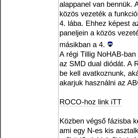
alappanel van bennük. A
közös vezeték a funkció
4. lába. Ehhez képest a
paneljein a közös vezeté
másikban a 4.
A régi Tillig NoHAB-ban
az SMD dual diódát. A 
be kell avatkoznunk, ak
akarjuk használni az AB
ROCO-hoz link iTT
Közben végső fázisba ke
ami egy N-es kis asztalk