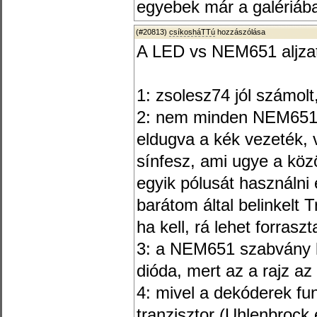
egyebek már a galériába
(#20813)
csíkosháTTú
hozzászólása
A LED vs NEM651 aljza
1: zsolesz74 jól számolt
2: nem minden NEM651-e
eldugva a kék vezeték, 
sínfesz, ami ugye a köz
egyik pólusát használni
barátom által belinkel
ha kell, rá lehet forras
3: a NEM651 szabvány le
dióda, mert az a rajz a
4: mivel a dekóderek fu
tranzisztor (Uhlenbrock