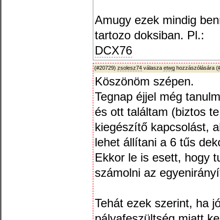
Amugy ezek mindig ben
tartozo doksiban. Pl.:
DCX76
(#20729)
zsolesz74
válasza
etwg
hozzászólására (
Köszönöm szépen.
Tegnap éjjel még tanu
és ott találtam (biztos t
kiegészítő kapcsolást, 
lehet állítani a 6 tűs de
Ekkor le is esett, hogy t
számolni az egyenirányít
Tehát ezek szerint, ha 
pályafeszültség miatt ke