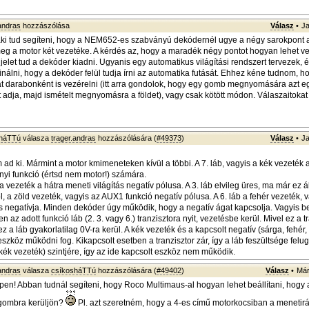
andras
hozzászólása
Válasz
•
Ja
aki tud segíteni, hogy a NEM652-es szabványú dekódernél ugye a négy sarokpont a
meg a motor két vezetéke. A kérdés az, hogy a maradék négy pontot hogyan lehet ve
jelet tud a dekóder kiadni. Ugyanis egy automatikus világítási rendszert tervezek,
nálni, hogy a dekóder felül tudja írni az automatika futását. Ehhez kéne tudnom, ho
at darabonként is vezérelni (itt arra gondolok, hogy egy gomb megnyomására azt e
t adja, majd ismételt megnyomásra a földet), vagy csak kötött módon. Válaszaitokat 
sháTTú
válasza
trager.andras
hozzászólására (
#49373
)
Válasz
•
Ja
ad ki. Mármint a motor kmimeneteken kívül a többi. A 7. láb, vagyis a kék vezeték a
yi funkció (értsd nem motor!) számára.
ga vezeték a hátra meneti világítás negatív pólusa. A 3. láb elvileg üres, ma már ez 
 a zöld vezeték, vagyis az AUX1 funkció negatív pólusa. A 6. láb a fehér vezeték, v
ás negatívja. Minden dekóder úgy működik, hogy a negatív ágat kapcsolja. Vagyis b
n az adott funkció láb (2. 3. vagy 6.) tranzisztora nyit, vezetésbe kerül. Mivel ez a t
 ez a láb gyakorlatilag 0V-ra kerül. A kék vezeték és a kapcsolt negatív (sárga, fehér,
szköz működni fog. Kikapcsolt esetben a tranzisztor zár, így a láb feszültsége felug
(kék vezeték) szintjére, így az ide kapcsolt eszköz nem működik.
andras
válasza
csíkosháTTú
hozzászólására (
#49402
)
Válasz
•
Már
n! Abban tudnál segíteni, hogy Roco Multimaus-al hogyan lehet beállítani, hogy a
ógombra kerüljön?
Pl. azt szeretném, hogy a 4-es című motorkocsiban a menetirá