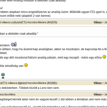
értek vele! Analóg módban a dekóder csak akadály.
ga!
rekben alapban nincs engedélyezve az analóg üzem. Működik ugyan FZ1-gyel is, 
mozni előbb neki (alapból 2-van benne).
l
válasza
csíkosháTTú
hozzászólására (
#41876
)
Válasz
•
Ja
ban a dekóder csak akadály.”
erintem.
ki állítani, hogy ha áramot kap analógban, akkor se mozduljon, de kapcsolja fel a fé
teket.
b egy álló mozdonyt fotózni analóg pályán, mint egy mozgót - máris egy előny
kféle lehetőség van
sháTTú
válasza
diginewl
hozzászólására (
#41881
)
Válasz
•
Ja
 dekóderben. Többek között a Lenz-ben sem.
ozzászólása
Válasz
•
Ja
segitséget kérnék talán nem én vagyok kezdő 1 dül ebben a témában ami nem más 
..