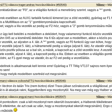
sháTTú
válasza
trager.andras
hozzászólására (
#50540
)
Válasz
•
Már
latúrában az "F0", az a világítás funkció a menetirány szerint. vagyis a "*" gomb.
ek esetében az AUX1 tartalék funkció kimenet (ez a zöld vezeték), gyárilag az F1
is a MultiMaus-on az "1" gomblenyomására kapcsolható.
t, vagyis a lila vezeték az pedig az F2-höz, vagyis a "2" gomb lenyomnására műk
 úgy kell bekötni a modellben a dekódert, hogy valamennyi funkció közös vezeték
hn 045 az a kisméretű dekóder. Ha 6 tűs aljzat van a modellben, akkor a közös poz
te vezeték, az aljzaton a 4. láb. A "*" gomb, vagyis az F0 funkció úgy van kötve, hogy 
r vezeték (aljzat 5. láb), a hátrameneté pedig a sárga (aljzat 6. láb). Az utastér világ
özös pozitív pólusa az a bal sín, a másik, a kapcsolt az a zöld vezeték lesz. A vezető
ekete ezeték, aljzat 4. láb), a kapcsolt pedig a lila. Ebben az esetben a világítás go
ödni, az F1-gyel megy az utastér, és az F2-vel pedig a vezetőállás.
ellnek is alkalmasnak kell lennie erre! Gyárilag a TT Tillig VT137 sajnos nem ilye
iro sem!
, hogy melyik modellben szertnéd ezt megcsinálni.
.marci
válasza
csíkosháTTú
hozzászólására (
#50546
)
Válasz
•
Már
 Vectron és talán Trix (nem biztos) dízel Traxx-jában szórakozunk a világítással, p
át is át akarjuk rakni, függetleníteni egy mozdonytól. Na meg van még egy Halber ve
andras
válasza
angyal.marci
hozzászólására (
#50547
)
Válasz
•
Már
sit pontosítom: csak a két mozdonyt nem sikerült összerakni, a Halberek tökéletes
ől eltekintve, de azt csak az után, hogy a mozdonyokat sikerült megcsinálni). Ergo 
m működik.