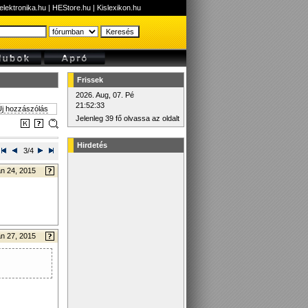
elektronika.hu
|
HEStore.hu
|
Kislexikon.hu
Frissek
2026. Aug, 07. Pé
21:52:33
j hozzászólás
Jelenleg 39 fő olvassa az oldalt
Hirdetés
3/4
n 24, 2015
n 27, 2015