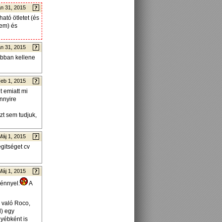
n 31, 2015
ató ötletet (és
nem) és
n 31, 2015
sabban kellene
eb 1, 2015
 emiatt mi
nnyire
zt sem tudjuk,
Máj 1, 2015
gitséget cv
Máj 1, 2015
ménnyel.
A
 való Roco,
l) egy
gyébként is