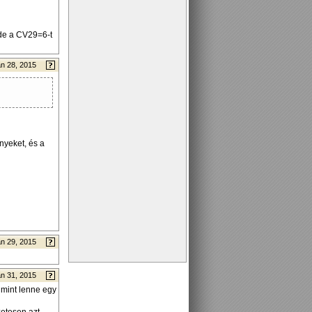
de a CV29=6-t
n 28, 2015
nyeket, és a
n 29, 2015
n 31, 2015
mint lenne egy