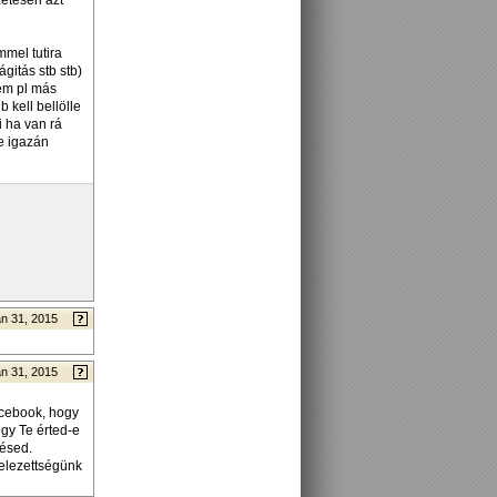
zetesen azt
mmel tutira
gitás stb stb)
em pl más
 kell bellölle
 ha van rá
e igazán
n 31, 2015
n 31, 2015
acebook, hogy
gy Te érted-e
désed.
telezettségünk