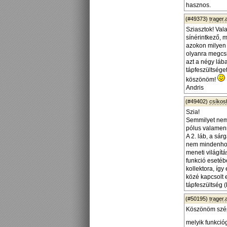
hasznos.
(#49373)
trager.
Sziasztok! Val
sínérintkező, 
azokon milyen 
olyanra megcsi
azt a négy láb
tápfeszültsége
köszönöm!
Andris
(#49402)
csíko
Szia!
Semmilyet nem 
pólus valamenn
A 2. láb, a sár
nem mindenhol,
meneti világít
funkció esetébe
kollektora, így
közé kapcsolt e
tápfeszültség 
(#50195)
trager.
Köszönöm szépe
melyik funkci