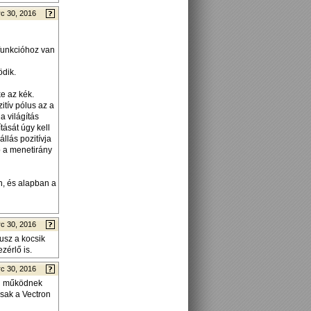
c 30, 2016
 funkcióhoz van
ödik.
e az kék.
itív pólus az a
a világítás
ítását úgy kell
állás pozitívja
mb a menetirány
n, és alapban a
c 30, 2016
lusz a kocsik
zérlő is.
c 30, 2016
en működnek
csak a Vectron