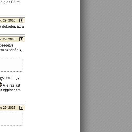
edig az F2-re.
c 29, 2016
a dekóder. Ez a
c 29, 2016
 beépítve
m az történik,
gyzem, hogy
A leírás azt
zefüggést nem
c 29, 2016