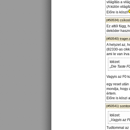
világítás a vil
(A külön világ
Előre is köszi!
(#50534)
csíko
Ez attól függ,
dekóder használ
(#50540)
trager.
A helyzet az, 
(82330-as cikk
ami le van írva
Idézet:
„Die Taste F
Vagyis az F0 k
egy reset után
mondja, hogy a
értem.
Előre is köszi 
(#50541)
somito
Idézet:
„Vagyis az F
Tudtommal az F