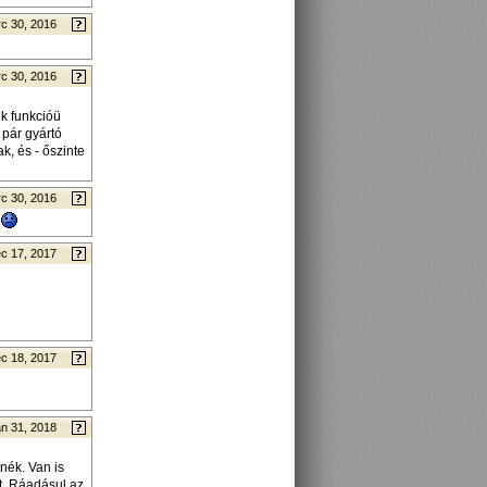
c 30, 2016
c 30, 2016
ék funkcióü
 pár gyártó
k, és - őszinte
c 30, 2016
.
c 17, 2017
c 18, 2017
n 31, 2018
nék. Van is
t. Ráadásul az