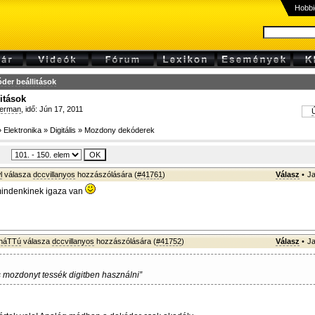
Hobbi
der beállitások
itások
erman
, idő: Jún 17, 2011
Ú
»
Elektronika
»
Digitális
»
Mozdony dekóderek
l
válasza
dccvillanyos
hozzászólására (
#41761
)
Válasz
•
Ja
mindenkinek igaza van
sháTTú
válasza
dccvillanyos
hozzászólására (
#41752
)
Válasz
•
Ja
s mozdonyt tessék digitben használni”