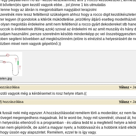
e egy pályatervem H0 ás - kezdö készletemhez ami 1 Rocco kezdőkészlet ( termés
t bőviteni)és igen kezdő vagyok ebbe... jol jönne 1 kis utmutatás
lenne hogy az ábrán is megprobáltam nagyjábol lerajzolni
szeretnék mire lessz feltétlenül szükségem ahhoz hogy a rocco digit kezdökészlete
r legyen (it gondolok a kitérök müködtetése..jelzöfény átjáró esetleg modellházvilá
olyan megoldás érdekelne amit nem feltétlenül a rocco gyárt dekodereket stb han
cuccok is érdekelnek (fölleg azok) szoval az érdekelni mi az amit muszály és hány db
tudjam használlni..persze szeretném késöbb mindenképp pc vel összebiggyeszteni
ebben segiteni bövebben azt megköszönném.(elöre is elnézést a helyesirásért de n
 közben mivel nem vagyok gépelönő.))
elen.jpg
ozzászólása
Válasz
•
Ja
ezdö vagyok még a kérdésemet is rosz helyre irtam.((
75
hozzászólása
Válasz
•
Ja
k fussál neki még egyszer. A hozzászólásodat remélem törli a moderátor, ez nem f
zöveget megengedhess magadnak. Írd le word-be, hogy mit szeretnél, olvasd át, ho
van helyesírás ellenörző is a programban - és utána tedd ki a megfelelő helyre a kér
ran nem gépírónők, de azért a magyar nyelv, a hobbivasút és a hobbink iránti elkö
 hogy üssön egy alapszintet. Remélem, ezzel te is így vagy.