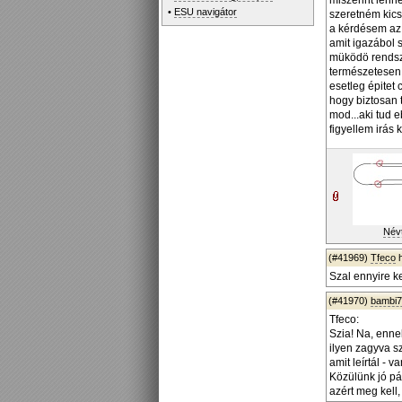
miszerint lenn
•
ESU navigátor
szeretném kicsi
a kérdésem az 
amit igazábol 
müködö rendsze
természetesen 
esetleg épitet 
hogy biztosan 
mod...aki tud 
figyellem irás
Névt
(#41969)
Tfeco
h
Szal ennyire k
(#41970)
bambi
Tfeco:
Szia! Na, enne
ilyen zagyva s
amit leírtál - 
Közülünk jó pá
azért meg kell,