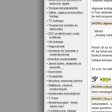
Teljesen egyet
tanácsok, tippek
•
Terepasztali pályaépítés
diginewl kollé
A Tran dekóde
•
Váltók, vágányzat készítése
házilag
be kell progra
•
TT klubtopic
(#41881)
diginew
•
Terepasztal vezérlés és
elektronika
Idézet:
•
DCC profiktól (nem csak)
„Analóg mód
profiknak
•
H0 klubtopic
•
Nagyvasutak
Nono! Jó az sz
•
Kérdések és üzenetek a
Pl. be lehet ne
moderátoroknak
funkció kimene
•
Amerikai vasútmodellek
Sokkal könnyeb
•
Jármű építés, átalakítás és
hasonlók....
Az a jó, ha so
•
Közérdekű
•
Terepépítés
•
Mozdony sebesség mérése
•
Kiállítások, vásárok,
(#41904)
csíko
rendezvények
Nem mindegyik
•
Közlekedési kirándulások!
•
T-Track
(#41967)
Tfeco
h
•
Modell bemutató - Kinek,
Üdvözletem.. 
milyen van?
olyan gondom.
•
Fordítókorong, tolópad