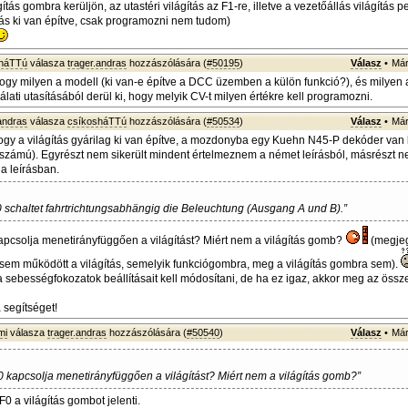
ágítás gombra kerüljön, az utastéri világítás az F1-re, illetve a vezetőállás világítás p
ítás ki van építve, csak programozni nem tudom)
sháTTú
válasza
trager.andras
hozzászólására (
#50195
)
Válasz
•
Már
 hogy milyen a modell (ki van-e építve a DCC üzemben a külön funkció?), és milyen 
ati utasításából derül ki, hogy melyik CV-t milyen értékre kell programozni.
andras
válasza
csíkosháTTú
hozzászólására (
#50534
)
Válasz
•
Már
hogy a világítás gyárilag ki van építve, a mozdonyba egy Kuehn N45-P dekóder van
számú). Egyrészt nem sikerült mindent értelmeznem a német leírásból, másrészt ne
 a leírásban.
0 schaltet fahrtrichtungsabhängig die Beleuchtung (Ausgang A und B).”
apcsolja menetirányfüggően a világítást? Miért nem a világítás gomb?
(megje
 sem működött a világítás, semelyik funkciógombra, meg a világítás gombra sem).
 sebességfokozatok beállításait kell módosítani, de ha ez igaz, akkor meg az öss
a segítséget!
mi
válasza
trager.andras
hozzászólására (
#50540
)
Válasz
•
Már
0 kapcsolja menetirányfüggően a világítást? Miért nem a világítás gomb?”
0 a világítás gombot jelenti.