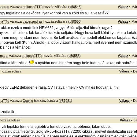
andras
válasza
csíkosháTTú
hozzászólására (
#50546
)
Válasz
•
Már
ogy foglalatos a dekóder. Ilyenkor hol van a zöld és a lila vezeték?
sháTTú
válasza
trager.andras
hozzászólására (
#50550
)
Válasz
•
Már
, akkor ezek a modellek NEM651, vagyis 6 tűs aljazttal bírnak, ugye?
 szerint itt nincs láb tartalék funkció céljaira. Hogy hová kell kötni ilyenkor a tartal
t innen megmondani nem tudom. Be kell avatkozni a modell elektromos lapjába. Ezt
hogyan kell (Kühn, Arnold), a többi viszont hallgat róla, mert ilyennel nem számolta
ük sincs a témához.
.marci
válasza
csíkosháTTú
hozzászólására (
#50553
)
Válasz
•
Már
láltad a lábszámot
a nyákba nem hinném hogy bele tudunk és akarunk babrálni
hozzászólása
Válasz
•
De
k egy LENZ dekóder leírása, CV listával (melyik CV mit és hogyan állít)?
sháTTú
válasza
Csukló
hozzászólására (
#57981
)
Válasz
•
De
sználatik.
hozzászólása
Válasz
•
Ja
ik topikba lenne a legjobb a lentebb vázolt probléma, talán ebbe.
hozzájutottam egy Gützold BR65-höz (TT), 72200 cikksz., melyet digitalizálni szeret
foglalat, csak éppen nem tűs, hanem paneles. A vakdugóról csináltam egy fényképe