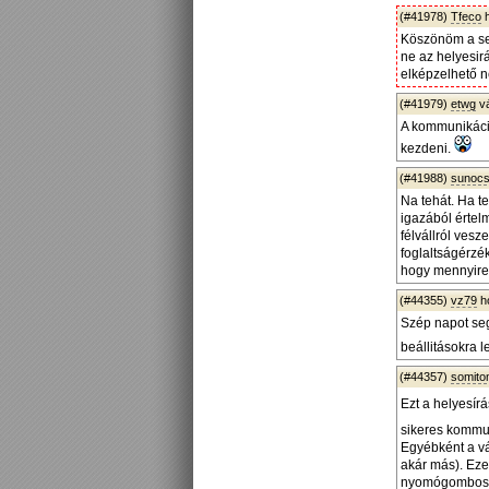
(#41978)
Tfeco
h
Köszönöm a seg
ne az helyesir
elképzelhető ne
(#41979)
etwg
v
A kommunikácio
kezdeni.
(#41988)
sunoc
Na tehát. Ha t
igazából értel
félvállról vesz
foglaltságérzék
hogy mennyire 
(#44355)
vz79
h
Szép napot seg
beállitásokra 
(#44357)
somito
Ezt a helyesír
sikeres kommun
Egyébként a vá
akár más). Eze
nyomógombos pu