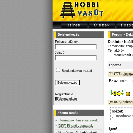
Bejelentkezés
Fórum
»
Dekó
Dekóder beáll
Felhasználónév:
Témaindító:
szup
Témakörök:
Jelszó:
Modellvasút
Lapozás
Bejelentkezve marad
(#41773)
diginew
Ez az amikor 
Regisztráció
Elfelejtett jelszó
(#41876)
csíko
Idézet:
Fórum témák
„...dekódere
•
Információk, hasznos linkek
•
[OFF] Pihenő vasutasok
Igen!
•
Alkatrészekről, javításokról