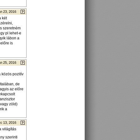
n 23, 2016
 két
zérelni,
 és szeretném
gy pl lehet-e
gyik lábon a
előre is
n 25, 2016
 közös pozitív
általában, de
agyis az előre
ekapcsolt
ranzisztor
 vagy zöld)
rik a
c 13, 2016
 világítás
ny szerinti