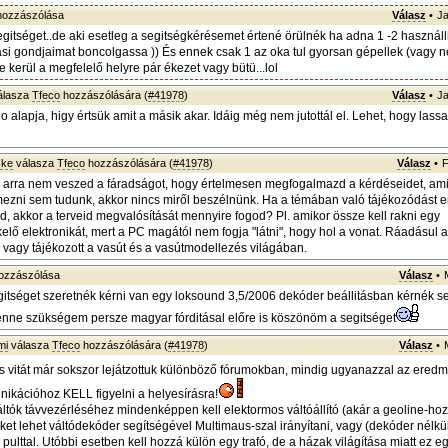
ozzászólása
Válasz
•
Ja
itséget..de aki esetleg a segitségkérésemet értené örülnék ha adna 1 -2 használlh
ási gondjaimat boncolgassa )) És ennek csak 1 az oka tul gyorsan gépellek (vagy 
 kerül a megfelelő helyre pár ékezet vagy bütü...lol
álasza
Tfeco
hozzászólására (
#41978
)
Válasz
•
Ja
 alapja, higy értsük amit a másik akar. Idáig még nem jutottál el. Lehet, hogy las
ske
válasza
Tfeco
hozzászólására (
#41978
)
Válasz
•
F
e arra nem veszed a fáradságot, hogy értelmesen megfogalmazd a kérdéseidet, amit
mezni sem tudunk, akkor nincs miről beszélnünk. Ha a témában való tájékozódást e
ed, akkor a terveid megvalósítását mennyire fogod? Pl. amikor össze kell rakni egy
elő elektronikát, mert a PC magától nem fogja "látni", hogy hol a vonat. Ráadásul a
vagy tájékozott a vasút és a vasútmodellezés világában.
ozzászólása
Válasz
•
itséget szeretnék kérni van egy loksound 3,5/2006 dekóder beállitásban kérnék se
lenne szükségem persze magyar fórditásal előre is köszönöm a segitséget
mi
válasza
Tfeco
hozzászólására (
#41978
)
Válasz
•
ás vitát már sokszor lejátzottuk különböző fórumokban, mindig ugyanazzal az ered
ikációhoz KELL figyelni a helyesírásra!
ltók távvezérléséhez mindenképpen kell elektormos váltóállító (akár a geoline-hoz
ket lehet váltódekóder segítségével Multimaus-szal irányítani, vagy (dekóder nélkü
lttal. Utóbbi esetben kell hozzá külön egy trafó, de a házak világítása miatt ez e