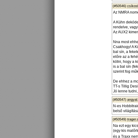
(#50546)
csíko
Az NMRA nomenk
A Kühn dekóder
rendelve, vagy
Az AUX2 kimene
Nna most ehhez
Csakhogy! A Kü
bal sín, a feke
előre az a fehé
kötni, hogy a k
is a bal sín (f
szerint fog műk
De ehhez a mod
TT-s Tillig Des
Jó lenne tudni
(#50547)
angyal
N-es Hobbitrain
belső világítás
(#50549)
trager.
Na ezt egy kic
(egy kis malőrt
és a Traxx ne