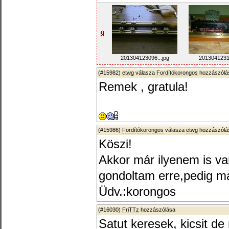
201304123096...jpg
2013041231
(#15982)
etwg
válasza
Fordítókorongos
hozzászólás
Remek , gratula!
(#15986)
Fordítókorongos
válasza
etwg
hozzászólás
Köszi!
Akkor már ilyenem is v
gondoltam erre,pedig má
Üdv.:korongos
(#16030)
FriTTz
hozzászólása
Satut keresek, kicsit d