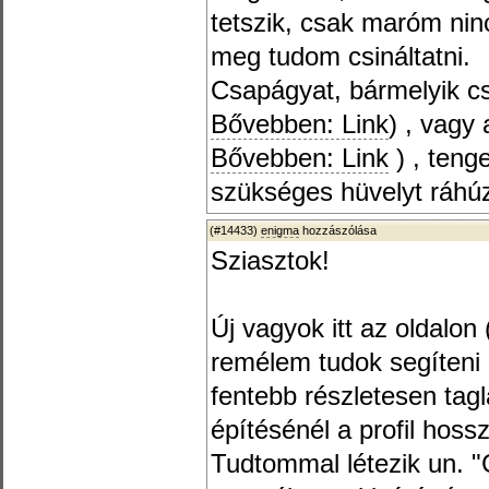
tetszik, csak maróm nin
meg tudom csináltatni.
Csapágyat, bármelyik cs
Bővebben: Link
) , vagy
Bővebben: Link
) , tenge
szükséges hüvelyt ráhúzv
(#14433)
enigma
hozzászólása
Sziasztok!
Új vagyok itt az oldalo
remélem tudok segíteni 
fentebb részletesen tag
építésénél a profil hos
Tudtommal létezik un. "