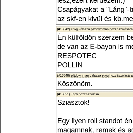
lesz,ezért kérdezem.)
Csapágyakat a "Láng"-b
az skf-en kivül és kb.m
(#13842)
etwg
válasza
piltdownman
hozzászólására
Èn külföldön szerzem b
de van az E-bayon is m
RESPOTEC
POLLIN
(#13848)
piltdownman
válasza
etwg
hozzászólására
Köszönöm.
(#13851)
Tapti
hozzászólása
Sziasztok!
Egy ilyen roll standot é
magamnak, remek és eg