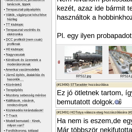
tanácsok, tippek
kezét, azaz ide bármit t
•
Terepasztali pályaépítés
•
Váltók, vágányzat készítése
használtok a hobbinkho
házilag
•
TT klubtopic
•
Terepasztal vezérlés és
Pl. egy ilyen probapadot
elektronika
•
DCC profiktól (nem csak)
profiknak
•
H0 klubtopic
•
Nagyvasutak
•
Kérdések és üzenetek a
moderátoroknak
•
Amerikai vasútmodellek
•
Jármű építés, átalakítás és
RPS12.jpg
RPS14.j
hasonlók....
•
Közérdekű
(#13490)
STTaradder
hozzászólása
•
Terepépítés
Ez jó ötletnek tartom, íg
•
Mozdony sebesség mérése
bemutatott dolgok.
•
Kiállítások, vásárok,
rendezvények
•
Közlekedési kirándulások!
(#13491)
HOTotya
válasza
etwg
hozzászólására (
#
•
T-Track
Ha nem is eszem,de egy 
•
Modell bemutató - Kinek,
milyen van?
Már többször nekifutott
•
Fordítókorong, tolópad