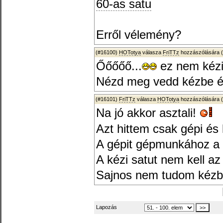
60-as satu
Erről vélemény?
(#16100)
HOTotya
válasza
FriTTz
hozzászólására (
Őőőőő...
ez nem kézi s
Nézd meg vedd kézbe és 
(#16101)
FriTTz
válasza
HOTotya
hozzászólására (
Na jó akkor asztali!
Azt hittem csak gépi és
A gépit gépmunkához a 
A kézi satut nem kell az
Sajnos nem tudom kézb
Lapozás