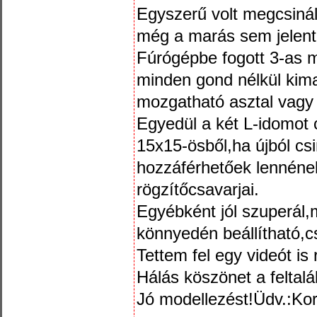
Egyszerű volt megcsinál
még a marás sem jelent
Fúrógépbe fogott 3-as m
minden gond nélkül kim
mozgatható asztal vagy
Egyedül a két L-idomot 
15x15-ösből,ha újból c
hozzáférhetőek lennének
rögzítőcsavarjai.
Egyébként jól szuperál
könnyedén beállítható,c
Tettem fel egy videót is
Hálás köszönet a feltalá
Jó modellezést!Üdv.:Ko