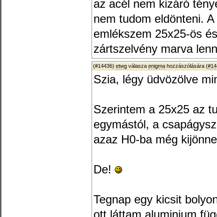
az acél nem kizáró tény
nem tudom eldönteni. A p
emlékszem 25x25-ös és 
zártszelvény marva len
(#14436)
etwg
válasza
enigma
hozzászólására (
#14
Szia, légy üdvözölve mi
Szerintem a 25x25 az tu
egymástól, a csapágys
azaz H0-ba még kijönne
De!
Tegnap egy kicsit bolyo
ott láttam aluminium fü