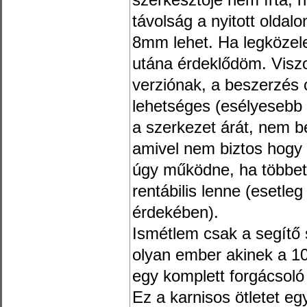
szerkesztője nem írta, 
távolság a nyitott oldal
8mm lehet. Ha legközele
utána érdeklődöm. Visz
verziónak, a beszerzés
lehetséges (esélyesebb
a szerkezet árát, nem b
amivel nem biztos hogy 
úgy működne, ha többet
rentábilis lenne (esetle
érdekében).
Ismétlem csak a segítő 
olyan ember akinek a 10
egy komplett forgácsoló
Ez a karnisos ötletet e