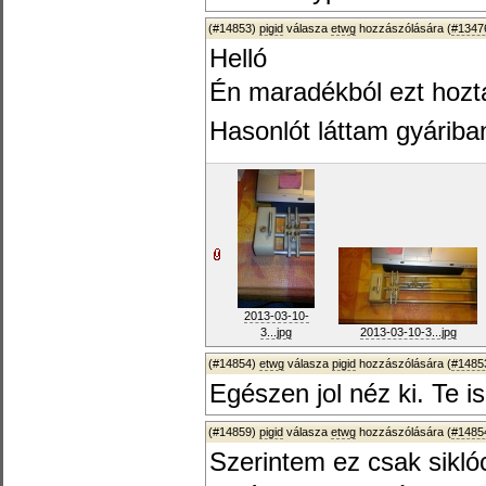
(#14853)
pigid
válasza
etwg
hozzászólására (
#1347
Helló
Én maradékból ezt hozt
Hasonlót láttam gyáriba
2013-03-10-
3...jpg
2013-03-10-3...jpg
(#14854)
etwg
válasza
pigid
hozzászólására (
#1485
Egészen jol néz ki. Te i
(#14859)
pigid
válasza
etwg
hozzászólására (
#1485
Szerintem ez csak sikló