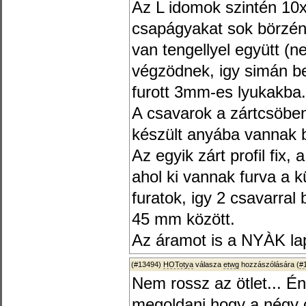
Az L idomok szintén 10
csapágyakat sok börzén 
van tengellyel együtt (
végzödnek, igy simán be
furott 3mm-es lyukakba.
A csavarok a zártcsöbe
készült anyába vannak b
Az egyik zárt profil fix
ahol ki vannak furva a
furatok, igy 2 csavarral
45 mm között.
Az áramot is a NYÀK lap
(#13494)
HOTotya
válasza
etwg
hozzászólására (
#
Nem rossz az ötlet... É
megoldani,hogy a négy 