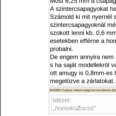
Most 6,25 mm a csapágy
A szintercsapagyokat h
Számold ki mit nyernél 
szintercsapagyoknál mé
szokott lenni kb. 0,6 m
esetekben efférne a hom
probalni.
De engem annyira nem 
s ha saját modellekröl v
ott amugy is 0,8mm-es h
megelözve a zárlatokat.
(#15895)
Frankye
válasza
etwg
hozzászólására (
#1
Idézet:
„homoko
Z
ocsö”