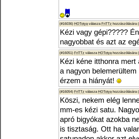
(#16036)
HOTotya
válasza
FriTTz
hozzászólására (
Kézi vagy gépi????? Én i
nagyobbat és azt az egé
(#16051)
FriTTz
válasza
HOTotya
hozzászólására (
Kézi kéne itthonra mert 
a nagyon belemerültem 
érzem a hiányát!
(#16054)
FriTTz
válasza
HOTotya
hozzászólására (
Köszi, nekem elég lenn
mm-es kézi satu. Nagyob
apró bigyókat azokba n
is tisztaság. Ott ha vala
satupadon akkor azt elve