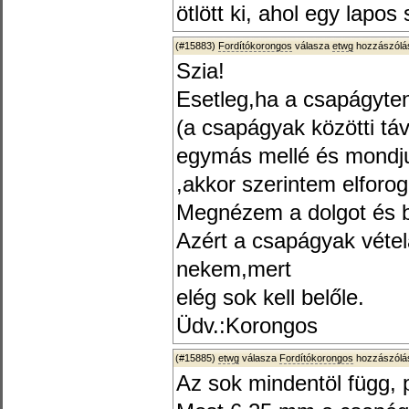
ötlött ki, ahol egy lapos
(#15883)
Fordítókorongos
válasza
etwg
hozzászólás
Szia!
Esetleg,ha a csapágyten
(a csapágyak közötti tá
egymás mellé és mondj
,akkor szerintem elforo
Megnézem a dolgot és b
Azért a csapágyak vétel
nekem,mert
elég sok kell belőle.
Üdv.:Korongos
(#15885)
etwg
válasza
Fordítókorongos
hozzászólás
Az sok mindentöl függ, p