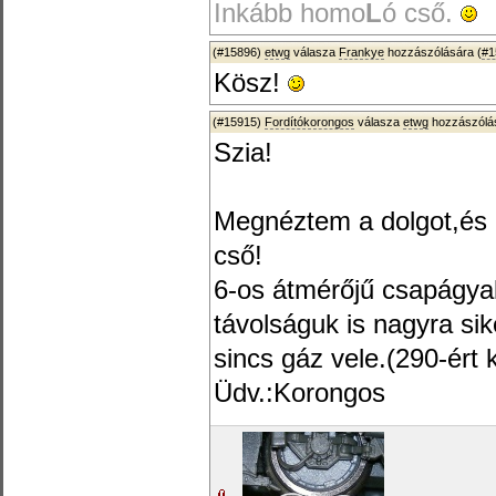
Inkább homo
L
ó cső.
(#15896)
etwg
válasza
Frankye
hozzászólására (
#1
Kösz!
(#15915)
Fordítókorongos
válasza
etwg
hozzászólás
Szia!
Megnéztem a dolgot,és ú
cső!
6-os átmérőjű csapágya
távolságuk is nagyra sik
sincs gáz vele.(290-ért
Üdv.:Korongos