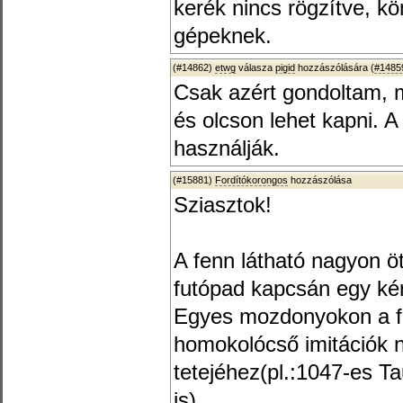
kerék nincs rögzítve, k
gépeknek.
(#14862)
etwg
válasza
pigid
hozzászólására (
#1485
Csak azért gondoltam, 
és olcson lehet kapni. A
használják.
(#15881)
Fordítókorongos
hozzászólása
Sziasztok!
A fenn látható nagyon ö
futópad kapcsán egy kér
Egyes mozdonyokon a fo
homokolócső imitációk 
tetejéhez(pl.:1047-es 
is).