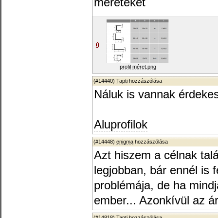
méreteket
profil méret.png
(#14440)
Tapti
hozzászólása
Náluk is vannak érdekes
Aluprofilok
(#14448)
enigma
hozzászólása
Azt hiszem a célnak talá
legjobban, bár ennél is 
problémája, de ha mindjá
ember... Azonkívül az ár
(#14818)
Tapti
hozzászólása