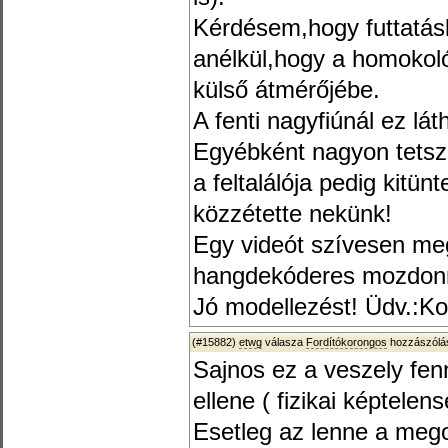
Kérdésem,hogy futtatás
anélkül,hogy a homokol
külső átmérőjébe.
A fenti nagyfiúnál ez lá
Egyébként nagyon tetsz
a feltalálója pedig kitü
közzétette nekünk!
Egy videót szívesen me
hangdekóderes mozdonn
Jó modellezést! Üdv.:K
(#15882)
etwg
válasza
Fordítókorongos
hozzászólás
Sajnos ez a veszely fen
ellene ( fizikai képtelens
Esetleg az lenne a meg