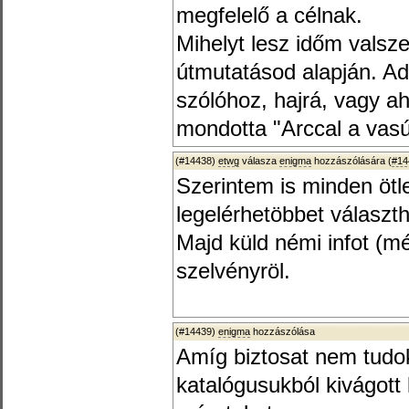
megfelelő a célnak.
Mihelyt lesz időm valsz
útmutatásod alapján. Ad
szólóhoz, hajrá, vagy 
mondotta "Arccal a vasút
(#14438)
etwg
válasza
enigma
hozzászólására (
#14
Szerintem is minden ötl
legelérhetöbbet választh
Majd küld némi infot (mé
szelvényröl.
(#14439)
enigma
hozzászólása
Amíg biztosat nem tudok
katalógusukból kivágott 