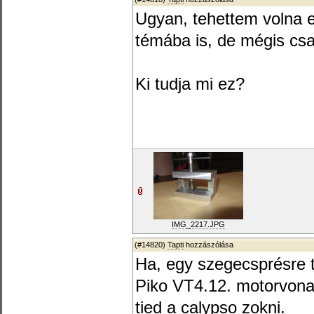
Ugyan, tehettem volna e
témába is, de mégis cs
Ki tudja mi ez?
IMG_2217.JPG
(#14820)
Tapti
hozzászólása
Ha, egy szegecsprésre t
Piko VT4.12. motorvonat 
tied a calypso zokni.