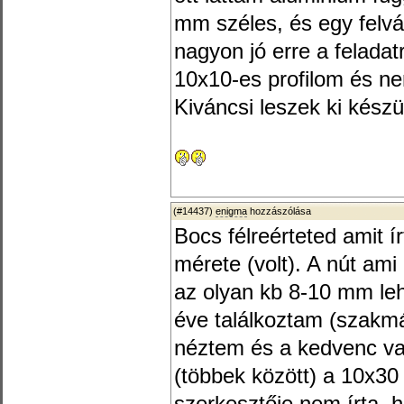
mm széles, és egy felvá
nagyon jó erre a felada
10x10-es profilom és ne
Kiváncsi leszek ki készül
(#14437)
enigma
hozzászólása
Bocs félreérteted amit í
mérete (volt). A nút ami a
az olyan kb 8-10 mm lehet
éve találkoztam (szakmá
néztem és a kedvenc va
(többek között) a 10x30