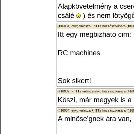
Alapkövetelmény a cser
csálé
) és nem lötyögő
(#16031)
etwg
válasza
FriTTz
hozzászólására (
#16
Itt egy megbizhato cim:
RC machines
Sok sikert!
(#16032)
FriTTz
válasza
etwg
hozzászólására (
#16
Köszi, már megyek is a 
(#16034)
etwg
válasza
FriTTz
hozzászólására (
#16
A minöse'gnek ára van,