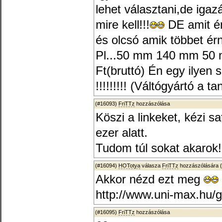
lehet választani,de iga
mire kell!!!
DE amit én
és olcsó amik többet ér
Pl...50 mm 140 mm 50 
Ft(bruttó) Én egy ilyen 
!!!!!!!!! (Váltógyártó a 
(#16093)
FriTTz
hozzászólása
Köszi a linkeket, kézi 
ezer alatt.
Tudom túl sokat akarok
(#16094)
HOTotya
válasza
FriTTz
hozzászólására (
Akkor nézd ezt meg
http://www.uni-max.hu/g
(#16095)
FriTTz
hozzászólása