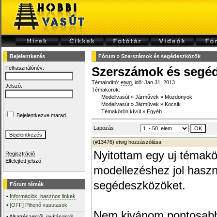
Bejelentkezés
Fórum
»
Szerszámok és segédeszközök
Felhasználónév:
Szerszámok és segé
Témaindító:
etwg
, idő: Jan 31, 2013
Jelszó:
Témakörök:
Modellvasút
»
Járművek
»
Mozdonyok
Modellvasút
»
Járművek
»
Kocsik
Témakörön kívül
»
Egyéb
Bejelentkezve marad
Lapozás
(#13476)
etwg
hozzászólása
Nyitottam egy uj témakö
Regisztráció
Elfelejtett jelszó
modellezéshez jol hasz
segédeszközöket.
Fórum témák
•
Információk, hasznos linkek
•
[OFF] Pihenő vasutasok
Nem kivánom pontosabb
•
Alkatrészekről, javításokról