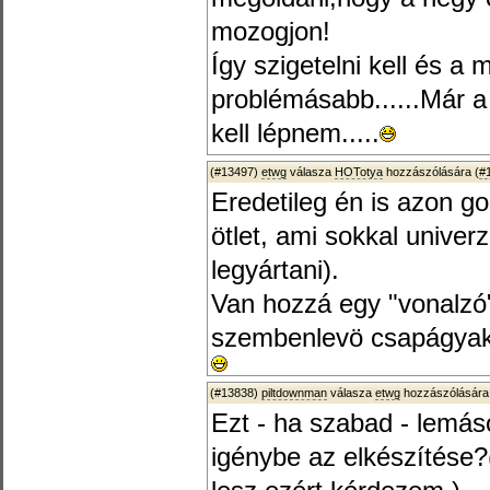
mozogjon!
Így szigetelni kell és a
problémásabb......Már a
kell lépnem.....
(#13497)
etwg
válasza
HOTotya
hozzászólására (
#
Eredetileg én is azon g
ötlet, ami sokkal univer
legyártani).
Van hozzá egy "vonalzó"
szembenlevö csapágyakat
(#13838)
piltdownman
válasza
etwg
hozzászólására
Ezt - ha szabad - lemás
igénybe az elkészítése