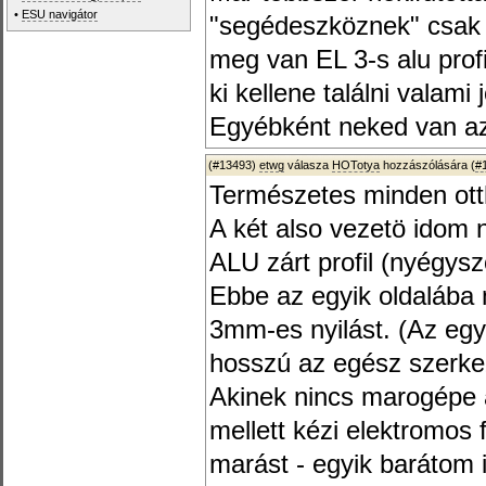
•
ESU navigátor
"segédeszköznek" csak i
meg van EL 3-s alu profi
ki kellene találni valami 
Egyébként neked van az
(#13493)
etwg
válasza
HOTotya
hozzászólására (
#
Természetes minden ott
A két also vezetö ido
ALU zárt profil (nyégysz
Ebbe az egyik oldalába
3mm-es nyilást. (Az eg
hosszú az egész szerke
Akinek nincs marogépe az
mellett kézi elektromos 
marást - egyik barátom ig