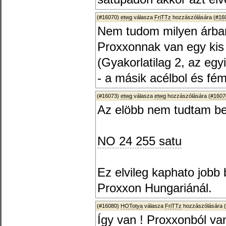
(#16070)
etwg
válasza
FriTTz
hozzászólására (
#16
Nem tudom milyen árban
Proxxonnak van egy kis 
(Gyakorlatilag 2, az egy
- a másik acélbol és fé
(#16073)
etwg
válasza
etwg
hozzászólására (
#1607
Az elöbb nem tudtam ber
NO 24 255 satu
Ez elvileg kaphato jobb
Proxxon Hungariánál.
(#16080)
HOTotya
válasza
FriTTz
hozzászólására (
Így van ! Proxxonból van