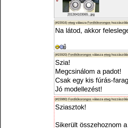
201304103065...jpg
(#15916)
etwg
válasza
Fordítókorongos
hozzászólás
Na látod, akkor felesle
(#15920)
Fordítókorongos
válasza
etwg
hozzászólás
Szia!
Megcsinálom a padot!
Csak egy kis fúrás-farag
Jó modellezést!
(#15980)
Fordítókorongos
válasza
etwg
hozzászólás
Sziasztok!
Sikerült összehoznom a