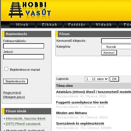
Bejelentkezés
Fórum
Keresendő kifejezés:
Felhasználónév:
Kategória:
Jelszó:
Bejelentkezve marad
Lapozás
Téma címe
Adatbázis (itthoni) létező / beszerezhető modell
Regisztráció
Hozzászólások: 40, Olvasva: 9829
Elfelejtett jelszó
Fuggerth személykocsi fém kerék
Hozzászólások: 2, Olvasva: 4038
Fórum témák
Minden ami Mehano
Hozzászólások: 34, Olvasva: 36162
•
Információk, hasznos linkek
Szerszámok és segédeszközök
•
[OFF] Pihenő vasutasok
Hozzászólások: 762, Olvasva: 666680
•
Alkatrészekről, javításokról