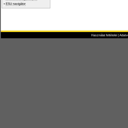
•
ESU navigátor
Használat feltételei
|
Adatv