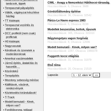
CIWL - Avagy a Nemzetközi Hálókocsi-társaság.
tanácsok, tippek
Hozzászólások: 6, Olvasva: 3688
•
Terepasztali pályaépítés
Gördülőállomány építése
•
Váltók, vágányzat készítése
Hozzászólások: 36, Olvasva: 32542
házilag
Párizs-Le Havre express 1983
•
TT klubtopic
Hozzászólások: 5, Olvasva: 8198
•
Terepasztal vezérlés és
elektronika
Modellek beszerzése, boltok, típusok
Hozzászólások: 305, Olvasva: 315310
•
DCC profiktól (nem csak)
profiknak
Négytengelyes vagon forgóváz
•
H0 klubtopic
Hozzászólások: 8, Olvasva: 12696
•
Nagyvasutak
Modell bemutató - Kinek, milyen van?
•
Kérdések és üzenetek a
Hozzászólások: 2287, Olvasva: 1980078
moderátoroknak
Fuggerth kocsi világítás
•
Amerikai vasútmodellek
Hozzászólások: 31, Olvasva: 31979
•
Jármű építés, átalakítás és
Első téma
hasonlók....
Hozzászólások: 20, Olvasva: 21519
•
Közérdekű
Lapozás
•
Terepépítés
•
Mozdony sebesség mérése
•
Kiállítások, vásárok,
rendezvények
•
Közlekedési kirándulások!
•
T-Track
•
Modell bemutató - Kinek,
milyen van?
•
Fordítókorong, tolópad