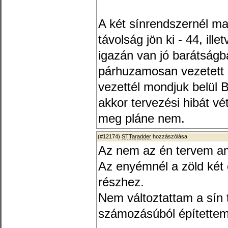
A két sínrendszernél m
távolság jön ki - 44, il
igazán van jó barátság
párhuzamosan vezetett 
vezettél mondjuk belül B
akkor tervezési hibát vé
meg pláne nem.
(#12174)
STTaradder
hozzászólása
Az nem az én tervem amit
Az enyémnél a zöld két 
részhez.
Nem változtattam a sín
számozásúból építettem 