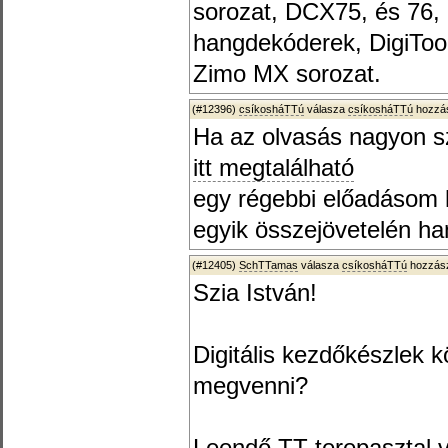
sorozat, DCX75, és 76, 
hangdekóderek, DigiTool
Zimo MX sorozat.
(#12396)
csíkosháTTú
válasza
csíkosháTTú
hozzás
Ha az olvasás nagyon s
itt megtalálható
egy régebbi előadásom 
egyik összejövetelén han
(#12405)
SchTTamas
válasza
csíkosháTTú
hozzász
Szia István!
Digitális kezdőkészlek k
megvenni?