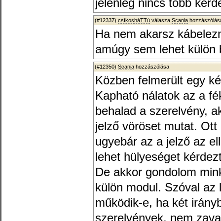
jelenleg nincs több kér
(#12337)
csíkosháTTú
válasza
Scania
hozzászólásá
Ha nem akarsz kábelezni
amúgy sem lehet külön b
(#12350)
Scania
hozzászólása
Közben felmerült egy k
Kapható nálatok az a f
behalad a szerelvény, ak
jelző vöröset mutat. Ot
ugyebár az a jelző az el
lehet hülyeséget kérde
De akkor gondolom minkét
külön modul. Szóval az 
működik-e, ha két irány
szerelvények, nem zavar