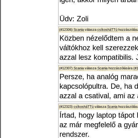
Üdv: Zoli
(#12306)
Scania
válasza
csíkosháTTú
hozzászólásá
Közben nézelődtem a net
váltókhoz kell szerezze
azzal lesz kompatibilis.
(#12307)
Scania
válasza
Scania
hozzászólására (
#
Persze, ha analóg marad
kapcsolópultra. De, ha di
azzal a csatival, ami az
(#12323)
csíkosháTTú
válasza
Scania
hozzászólásá
Írtad, hogy laptop tápo
az már megfelelő a gyári
rendszer.