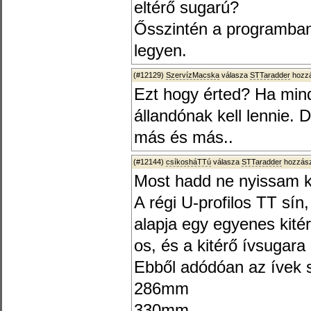
eltérő sugarú?
Ősszintén a programba
legyen.
(#12129)
SzervízMacska
válasza
STTaradder
hozzá
Ezt hogy érted? Ha min
állandónak kell lennie. 
más és más..
(#12144)
csíkosháTTú
válasza
STTaradder
hozzász
Most hadd ne nyissam ki
A régi U-profilos TT sí
alapja egy egyenes kité
os, és a kitérő ívsugar
Ebből adódóan az ívek s
286mm
330mm