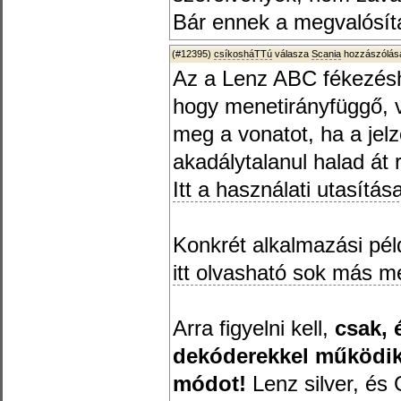
Bár ennek a megvalósít
(#12395)
csíkosháTTú
válasza
Scania
hozzászólásá
Az a Lenz ABC fékezéshe
hogy menetirányfüggő, va
meg a vonatot, ha a jelz
akadálytalanul halad át r
Itt a használati utasítás
Konkrét alkalmazási pél
itt olvasható sok más me
Arra figyelni kell,
csak, 
dekóderekkel működik,
módot!
Lenz silver, és