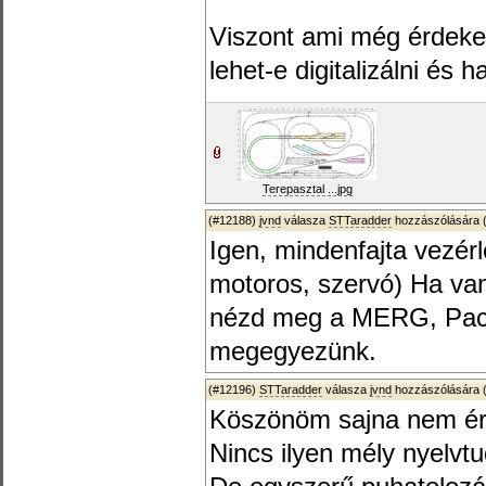
Viszont ami még érdeke
lehet-e digitalizálni és
Terepasztal ...jpg
(#12188)
jvnd
válasza
STTaradder
hozzászólására 
Igen, mindenfajta vezé
motoros, szervó) Ha va
nézd meg a MERG, Paco
megegyezünk.
(#12196)
STTaradder
válasza
jvnd
hozzászólására 
Köszönöm sajna nem ért
Nincs ilyen mély nyelv