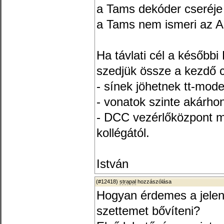
a Tams dekóder cseréje 
a Tams nem ismeri az A
Ha távlati cél a későbbi
szedjük össze a kezdő 
- sínek jöhetnek tt-model
- vonatok szinte akárho
- DCC vezérlőközpont m
kollégától.
István
(#12418)
strapal
hozzászólása
Hogyan érdemes a jele
szettemet bővíteni?