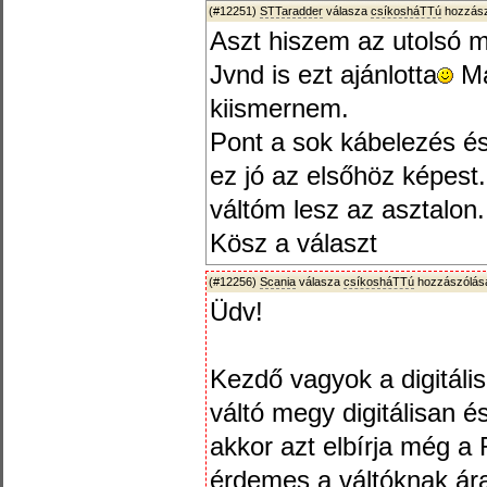
(#12251)
STTaradder
válasza
csíkosháTTú
hozzász
Aszt hiszem az utolsó 
Jvnd is ezt ajánlotta
Ma
kiismernem.
Pont a sok kábelezés és
ez jó az elsőhöz képest
váltóm lesz az asztalon.
Kösz a választ
(#12256)
Scania
válasza
csíkosháTTú
hozzászólásá
Üdv!
Kezdő vagyok a digitáli
váltó megy digitálisan é
akkor azt elbírja még a 
érdemes a váltóknak ára