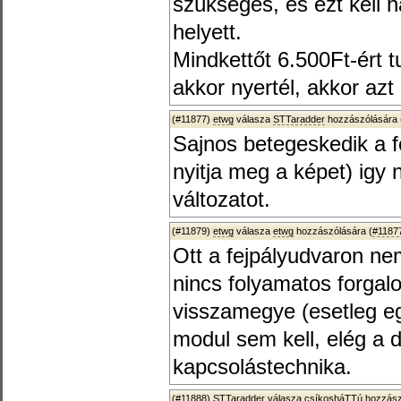
szükséges, és ezt kell 
helyett.
Mindkettőt 6.500Ft-ért 
akkor nyertél, akkor azt 
(#11877)
etwg
válasza
STTaradder
hozzászólására 
Sajnos betegeskedik a fo
nyitja meg a képet) ig
változatot.
(#11879)
etwg
válasza
etwg
hozzászólására (
#1187
Ott a fejpályudvaron ne
nincs folyamatos forga
visszamegye (esetleg e
modul sem kell, elég a d
kapcsolástechnika.
(#11888)
STTaradder
válasza
csíkosháTTú
hozzász