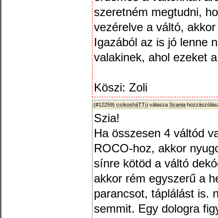
szeretném megtudni, hog
vezérelve a váltó, akkor
Igazából az is jó lenne 
valakinek, ahol ezeket 
Köszi: Zoli
(#12259)
csíkosháTTú
válasza
Scania
hozzászólásá
Szia!
Ha összesen 4 váltód va
ROCO-hoz, akkor nyugod
sínre kötöd a váltó dek
akkor rém egyszerű a he
parancsot, táplálást is.
semmit. Egy dologra fi