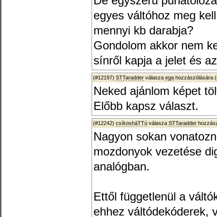
De egyszerű puhatolozá
egyes váltóhoz meg kell
mennyi kb darabja?
Gondolom akkor nem kel
sínről kapja a jelet és a
(#12197)
STTaradder
válasza
ega
hozzászólására (
Neked ajánlom képet tölts
Előbb kapsz választ.
(#12242)
csíkosháTTú
válasza
STTaradder
hozzász
Nagyon sokan vonatozn
mozdonyok vezetése di
analógban.
Ettől függetlenül a váltók
ehhez váltódekóderek,