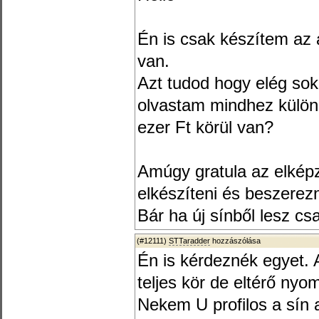
Én is csak készítem az 
van.
Azt tudod hogy elég sok
olvastam mindhez külön 
ezer Ft körül van?
Amúgy gratula az elkép
elkészíteni és beszerez
Bár ha új sínből lesz cs
(#12111)
STTaradder
hozzászólása
Én is kérdeznék egyet.
teljes kör de eltérő nyo
Nekem U profilos a sín 