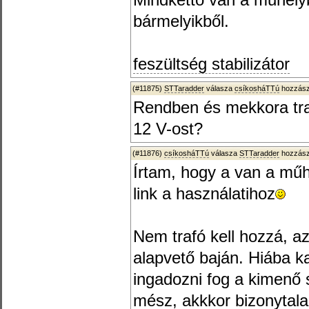
Mindkettő van a műhelyb
bármelyikből.
feszültség stabilizátor
(#11875)
STTaradder
válasza
csíkosháTTú
hozzász
Rendben és mekkora tra
12 V-ost?
(#11876)
csíkosháTTú
válasza
STTaradder
hozzász
Írtam, hogy a van a műhe
link a használatihoz
Nem trafó kell hozzá, 
alapvető baján. Hiába k
ingadozni fog a kimenő 
mész, akkkor bizonytala