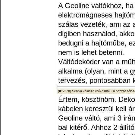
A Geoline váltókhoz, h
elektromágneses hajtómű
szálas vezeték, ami az 
digiben használod, akko
bedugni a hajtóműbe, ez
nem is lehet betenni.
Váltódekóder van a mű
alkalma (olyan, mint a g
tervezés, pontosabban kí
(#12328)
Scania
válasza
csíkosháTTú
hozzászólásá
Értem, köszönöm. Dekod
kábelen keresztül kell 
Geoline váltó, ami 3 irá
bal kitérő. Ahhoz 2 állít