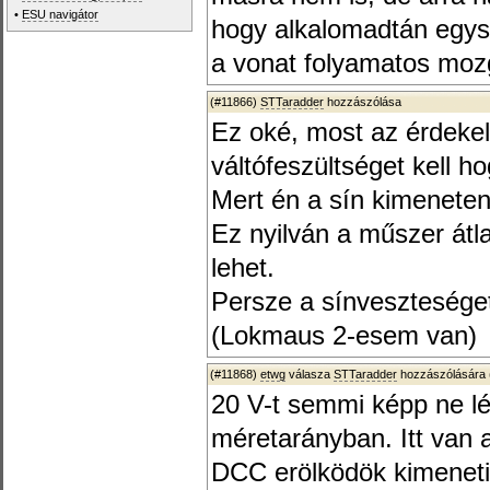
•
ESU navigátor
hogy alkalomadtán egys
a vonat folyamatos moz
(#11866)
STTaradder
hozzászólása
Ez oké, most az érdeke
váltófeszültséget kell h
Mert én a sín kimeneten
Ez nyilván a műszer át
lehet.
Persze a sínveszteséget
(Lokmaus 2-esem van)
(#11868)
etwg
válasza
STTaradder
hozzászólására 
20 V-t semmi képp ne lé
méretarányban. Itt van 
DCC erölködök kimeneti 