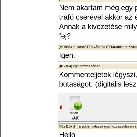
Nem akartam még egy p
trafó cserével akkor az 
Annak a kivezetése mily
fej?
(#11946)
csíkosháTTú
válasza
STTaradder
hozzász
Igen.
(#12104)
ega
hozzászólása
Kommenteljetek légyszi,
butaságot. (digitális lesz
track1
v2.tif
(#12110)
STTaradder
válasza
ega
hozzászólására (
Hello