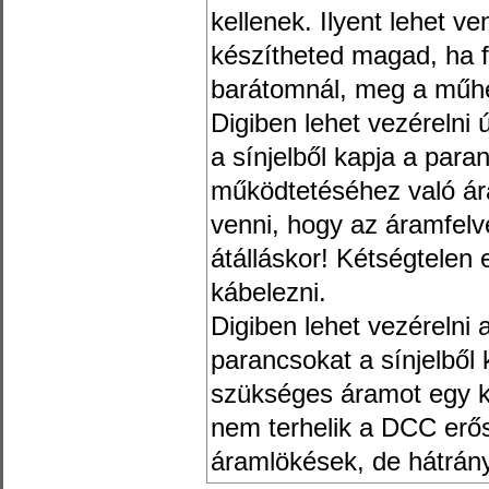
kellenek. Ilyent lehet ve
készítheted magad, ha fe
barátomnál, meg a műhel
Digiben lehet vezérelni 
a sínjelből kapja a para
működtetéséhez való ára
venni, hogy az áramfelv
átálláskor! Kétségtelen 
kábelezni.
Digiben lehet vezérelni 
parancsokat a sínjelből k
szükséges áramot egy kü
nem terhelik a DCC erősí
áramlökések, de hátrány