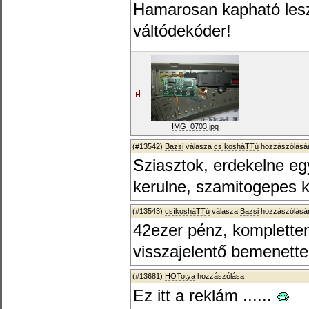
Hamarosan kapható le
váltódekóder!
IMG_0703.jpg
(#13542)
Bazsi
válasza
csíkosháTTú
hozzászólásár
Sziasztok, erdekelne e
kerulne, szamitogepes k
(#13543)
csíkosháTTú
válasza
Bazsi
hozzászólásár
42ezer pénz, kompletten
visszajelentő bemenettel
(#13681)
HOTotya
hozzászólása
Ez itt a reklám ......