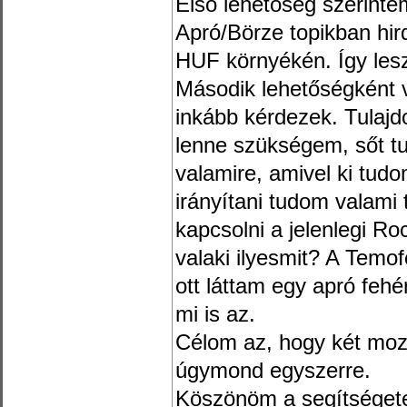
Első lehetőség szerinte
Apró/Börze topikban hir
HUF környékén. Így les
Második lehetőségként 
inkább kérdezek. Tulaj
lenne szükségem, sőt t
valamire, amivel ki tud
irányítani tudom valami
kapcsolni a jelenlegi Ro
valaki ilyesmit? A Temo
ott láttam egy apró fehé
mi is az.
Célom az, hogy két mozd
úgymond egyszerre.
Köszönöm a segítségete