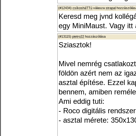
(#12434)
csíkosháTTú
válasza
strapal
hozzászólásá
Keresd meg jvnd kollégá
egy MiniMaust. Vagy itt
(#13115)
pietro22
hozzászólása
Sziasztok!
Mivel nemrég csatlakoz
földön azért nem az igaz
asztal építése. Ezzel ka
bennem, amiben remélem
Ami eddig tuti:
- Roco digitális rendszer
- asztal mérete: 350x13