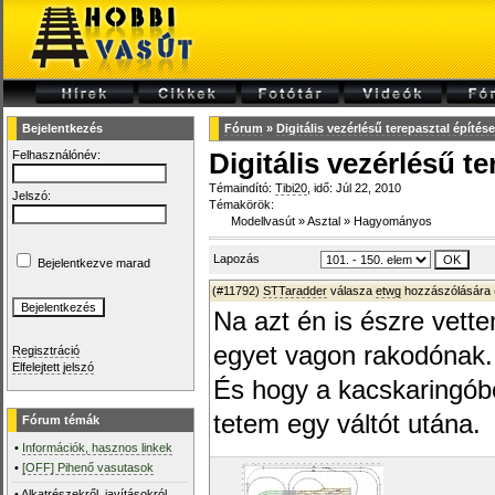
Bejelentkezés
Fórum
»
Digitális vezérlésű terepasztal építése
Felhasználónév:
Digitális vezérlésű te
Témaindító:
Tibi20
, idő: Júl 22, 2010
Jelszó:
Témakörök:
Modellvasút
»
Asztal
»
Hagyományos
Lapozás
Bejelentkezve marad
(#11792)
STTaradder
válasza
etwg
hozzászólására 
Na azt én is észre vett
egyet vagon rakodónak.
Regisztráció
Elfelejtett jelszó
És hogy a kacskaringób
tetem egy váltót utána.
Fórum témák
•
Információk, hasznos linkek
•
[OFF] Pihenő vasutasok
•
Alkatrészekről, javításokról