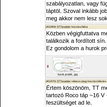
szabályozatlan, vagy fü
táptöl. Szoval inkább job
meg akkor nem lesz sok
(#11869)
STTaradder
hozzászólása
Közben végigfuttatva mé
találkozik a fordított sín.
Ez gondolom a hurok p
hurok problé...jpg
(#11870)
STTaradder
válasza
etwg
hozzászólására 
Értem köszönöm, TT mér
tartozó Roco táp ~16 V 
feszültséget ad le.