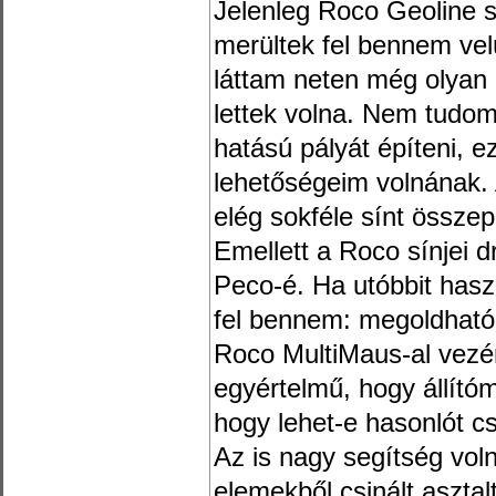
Jelenleg Roco Geoline 
merültek fel bennem ve
láttam neten még olyan k
lettek volna. Nem tudom
hatású pályát építeni, e
lehetőségeim volnának. 
elég sokféle sínt össze
Emellett a Roco sínjei 
Peco-é. Ha utóbbit hasz
fel bennem: megoldható-
Roco MultiMaus-al vezér
egyértelmű, hogy állít
hogy lehet-e hasonlót csi
Az is nagy segítség voln
elemekből csinált asztal