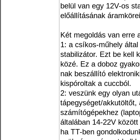
belül van egy 12V-os sta
előállításának áramköre
Két megoldás van erre 
1: a csíkos-műhely álta
stabilizátor. Ezt be kell 
közé. Ez a doboz gyakor
nak beszállító elektron
kispóroltak a cuccból.
2: veszünk egy olyan utá
tápegységet/akkutöltőt,
számítógépekhez (laptop
általában 14-22V között
ha TT-ben gondolkodunk