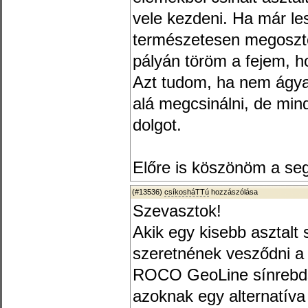
vele kezdeni. Ha már le
természetesen megoszt
pályán töröm a fejem, h
Azt tudom, ha nem ágyaz
alá megcsinálni, de min
dolgot.
Előre is köszönöm a seg
(#13536)
csíkosháTTú
hozzászólása
Szevasztok!
Akik egy kisebb asztalt
szeretnének vesződni a 
ROCO GeoLine sínrebdsze
azoknak egy alternatíva 