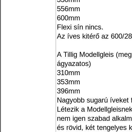
556mm
600mm
Flexi sín nincs.
Az íves kitérő az 600/
A Tillig Modellgleis (meg
ágyazatos)
310mm
353mm
396mm
Nagyobb sugarú íveket fel
Létezik a Modellgleisne
nem igen szabad alkalma
és rövid, két tengelyes k