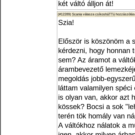
két váltó álljon át!
(#12289)
Scania
válasza
csíkosháTTú
hozzászólásá
Szia!
Először is köszönöm a 
kérdezni, hogy honnan t
sem? Az áramot a váltó
árambevezető lemezkéjé
megoldás jobb-egyszerű
láttam valamilyen spéci c
is olyan van, akkor azt
kössek? Bocsi a sok "le
terén tök homály van n
A váltókhoz nálatok a 
igen, akkor milyen árba