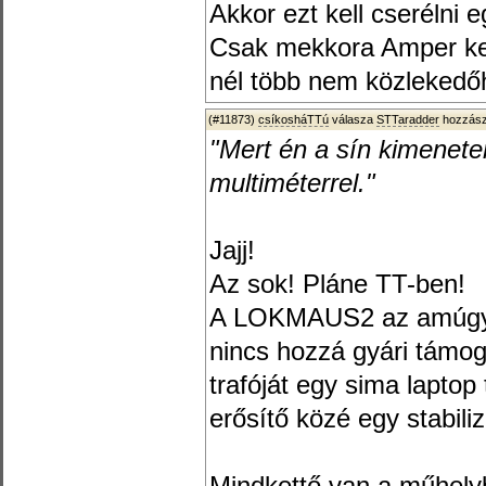
Akkor ezt kell cserélni 
Csak mekkora Amper kel
nél több nem közlekedő
(#11873)
csíkosháTTú
válasza
STTaradder
hozzász
"Mert én a sín kimenet
multiméterrel."
Jajj!
Az sok! Pláne TT-ben!
A LOKMAUS2 az amúgyis
nincs hozzá gyári támog
trafóját egy sima laptop
erősítő közé egy stabiliz