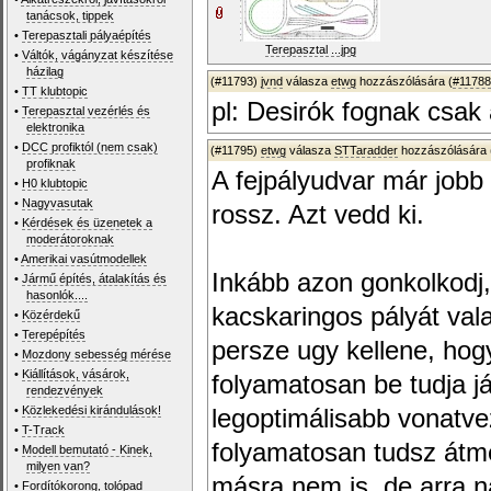
tanácsok, tippek
•
Terepasztali pályaépítés
Terepasztal ...jpg
•
Váltók, vágányzat készítése
házilag
(#11793)
jvnd
válasza
etwg
hozzászólására (
#11788
•
TT klubtopic
pl: Desirók fognak csak a
•
Terepasztal vezérlés és
elektronika
•
DCC profiktól (nem csak)
(#11795)
etwg
válasza
STTaradder
hozzászólására 
profiknak
A fejpályudvar már jobb 
•
H0 klubtopic
•
Nagyvasutak
rossz. Azt vedd ki.
•
Kérdések és üzenetek a
moderátoroknak
•
Amerikai vasútmodellek
Inkább azon gonkolkodj
•
Jármű építés, átalakítás és
hasonlók....
kacskaringos pályát val
•
Közérdekű
•
Terepépítés
persze ugy kellene, hog
•
Mozdony sebesség mérése
•
Kiállítások, vásárok,
folyamatosan be tudja já
rendezvények
•
Közlekedési kirándulások!
legoptimálisabb vonatve
•
T-Track
folyamatosan tudsz átme
•
Modell bemutató - Kinek,
milyen van?
másra nem is, de arra n
•
Fordítókorong, tolópad