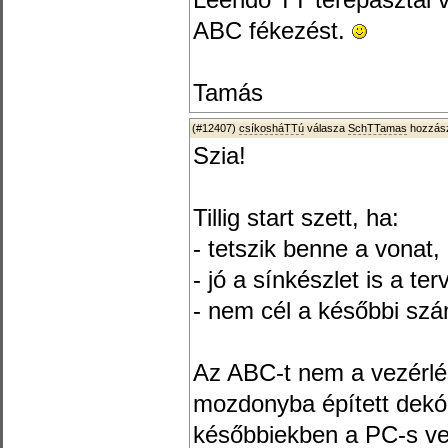
Leendő TT terepasztal v
ABC fékezést.
Tamás
(#12407)
csíkosháTTú
válasza
SchTTamas
hozzász
Szia!
Tillig start szett, ha:
- tetszik benne a vonat,
- jó a sínkészlet is a ter
- nem cél a későbbi szá
Az ABC-t nem a vezérlé
mozdonyba épített dekó
későbbiekben a PC-s vez