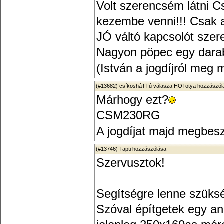
Volt szerencsém látni Cs
kezembe venni!!! Csak 
JÓ váltó kapcsolót szer
Nagyon pöpec egy darab 
(István a jogdíjról meg
(#13682)
csíkosháTTú
válasza
HOTotya
hozzászólá
Márhogy ezt?
CSM230RG
A jogdíjat majd megbesz
(#13746)
Tapti
hozzászólása
Szervusztok!
Segítségre lenne szüks
Szóval építgetek egy an