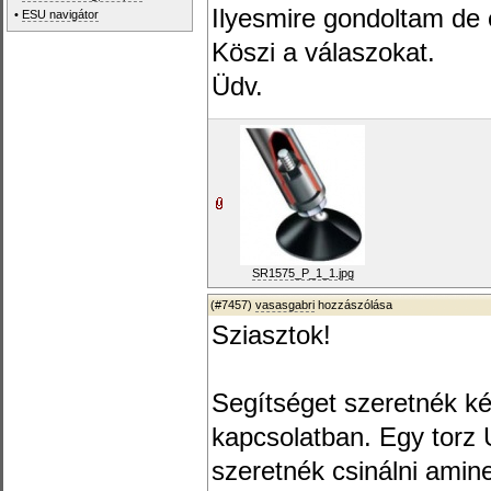
Ilyesmire gondoltam de 
•
ESU navigátor
Köszi a válaszokat.
Üdv.
SR1575_P_1_1.jpg
(#7457)
vasasgabri
hozzászólása
Sziasztok!
Segítséget szeretnék ké
kapcsolatban. Egy torz U
szeretnék csinálni amin