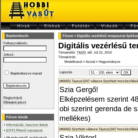
Bejelentkezés
Fórum
»
Digitális vezérlésű terepasztal építése
Felhasználónév:
Digitális vezérlésű te
Témaindító:
Tibi20
, idő: Júl 22, 2010
Jelszó:
Témakörök:
Modellvasút
»
Asztal
»
Hagyományos
Lapozás
Bejelentkezve marad
(#6665)
Taurus1047
válasza
SzerNoh
hozzászólásá
Szia Gergő!
Elképzelésem szerint 4
Regisztráció
Elfelejtett jelszó
obi szerint gerenda de 
mellékes)
Fórum témák
•
Információk, hasznos linkek
(#6666)
SzerNoh
válasza
Taurus1047
hozzászólásá
•
[OFF] Pihenő vasutasok
Szia Viktor!
•
Alkatrészekről, javításokról