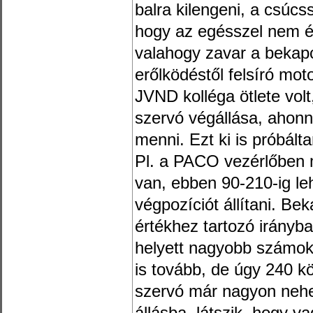
balra kilengeni, a csúcs
hogy az egésszel nem é
valahogy zavar a bekapc
erőlködéstől felsíró mot
JVND kolléga ötlete volt
szervó végállása, ahonn
menni. Ezt ki is próbált
Pl. a PACO vezérlőben m
van, ebben 90-210-ig leh
végpozíciót állítani. B
értékhez tartozó irányba
helyett nagyobb számok
is tovább, de úgy 240 kö
szervó már nagyon nehe