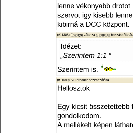
lenne vékonyabb drotot 
szervot igy kisebb lenne
kibirná a DCC központ.
(#11308)
Frankye
válasza
sunocske
hozzászólására
Idézet:
„Szerintem 1:1 ”
Szerintem is.
(#11690)
STTaradder
hozzászólása
Hellosztok
Egy kicsit összetettebb
gondolkodom.
A mellékelt képen láthat