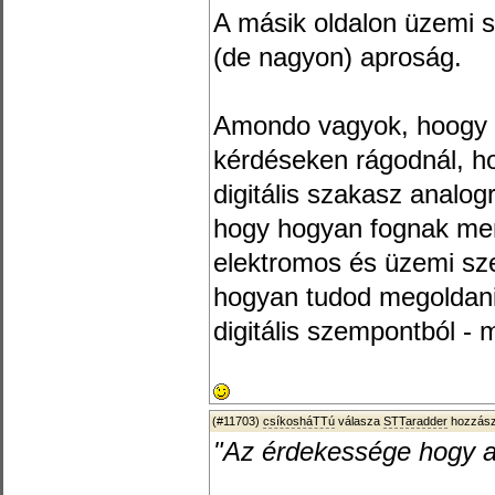
A másik oldalon üzemi 
(de nagyon) aproság.
Amondo vagyok, hoogy m
kérdéseken rágodnál, h
digitális szakasz analogr
hogy hogyan fognak men
elektromos és üzemi sze
hogyan tudod megoldani
digitális szempontból - m
(#11703)
csíkosháTTú
válasza
STTaradder
hozzász
"Az érdekessége hogy ana