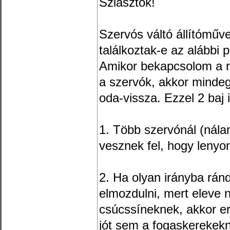
Sziasztok!
Szervós váltó állítóműv
találkoztak-e az alábbi 
Amikor bekapcsolom a re
a szervók, akkor mindegy
oda-vissza. Ezzel 2 baj 
1. Több szervónál (nála
vesznek fel, hogy lenyo
2. Ha olyan irányba rán
elmozdulni, mert eleve n
csúcssíneknek, akkor er
jót sem a fogaskerekek