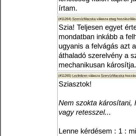
írtam.
(#11264)
SzervízMacska
válasza
etwg
hozzászólásá
Szia! Teljesen egyet ér
mondatban inkább a felha
ugyanis a felvágás azt a 
áthaladó szerelvény a sz
mechanikusan károsítja
(#11265)
Lezlinilzen
válasza
SzervízMacska
hozzász
Sziasztok!
Nem szokta károsítani, h
vagy retesszel...
Lenne kérdésem : 1 : mil