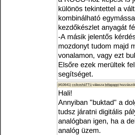
különös tekintettel a vál
kombinálható egymássa
kezdőkészlet anyagát f
-A másik jelentős kérdés
mozdonyt tudom majd mű
vonalamon, vagy ezt b
Elsőre ezek merültek fe
segítséget.
(#10641)
csíkosháTTú
válasza
bélapappi
hozzászól
Hali!
Annyiban "buktad" a do
tudsz járatni digitális p
analógban igen, ha a d
analóg üzem.