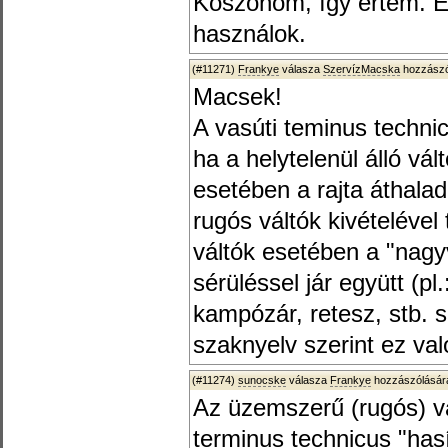
Köszönöm, így értem. É
használok.
(#11271)
Frankye
válasza
SzervízMacska
hozzászó
Macsek!
A vasúti teminus techni
ha a helytelenül álló vál
esetében a rajta áthaladó
rugós váltók kivételével
váltók esetében a "nagy
sérüléssel jár együtt (p
kampózár, retesz, stb. s
szaknyelv szerint ez val
(#11274)
sunocske
válasza
Frankye
hozzászólására
Az üzemszerű (rugós) vá
terminus technicus "hasí