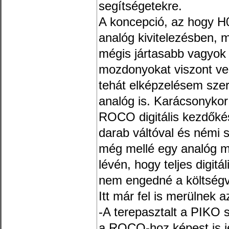
segítségetekre.
A koncepció, az hogy H0
analóg kivitelezésben, 
mégis jártasabb vagyok m
mozdonyokat viszont ve
tehát elképzelésem szerin
analóg is. Karácsonyko
ROCO digitális kezdőkész
darab váltóval és némi 
még mellé egy analóg mo
lévén, hogy teljes digitá
nem engedné a költségv
Itt már fel is merülnek 
-A terepasztalt a PIKO s
a ROCO-hoz képest is je