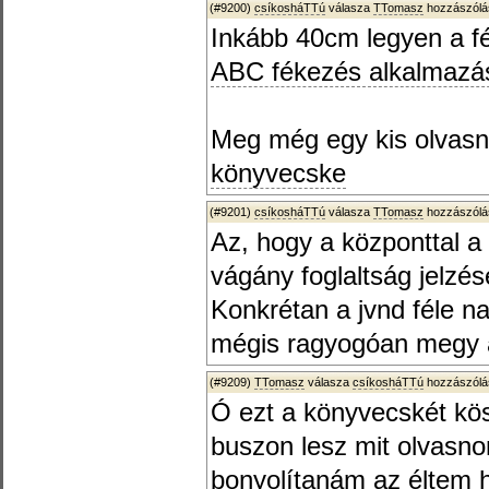
(#9200)
csíkosháTTú
válasza
TTomasz
hozzászólá
Inkább 40cm legyen a f
ABC fékezés alkalmazá
Meg még egy kis olvasni
könyvecske
(#9201)
csíkosháTTú
válasza
TTomasz
hozzászólá
Az, hogy a központtal a
vágány foglaltság jelzé
Konkrétan a jvnd féle n
mégis ragyogóan megy az
(#9209)
TTomasz
válasza
csíkosháTTú
hozzászólá
Ó ezt a könyvecskét kö
buszon lesz mit olvas
bonyolítanám az éltem 