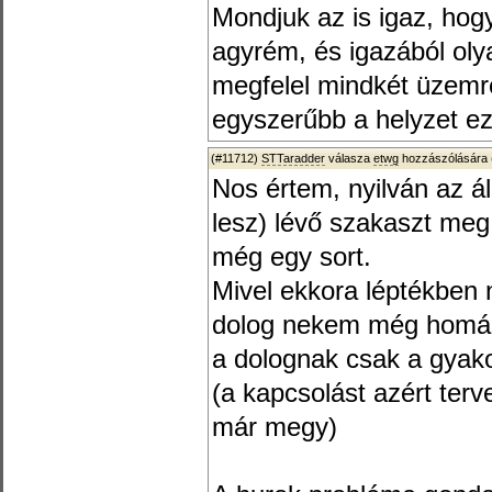
Mondjuk az is igaz, hog
agyrém, és igazából oly
megfelel mindkét üzemr
egyszerűbb a helyzet ez
(#11712)
STTaradder
válasza
etwg
hozzászólására 
Nos értem, nyilván az á
lesz) lévő szakaszt meg
még egy sort.
Mivel ekkora léptékben 
dolog nekem még homály
a dolognak csak a gyako
(a kapcsolást azért ter
már megy)