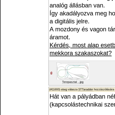
analóg állásban van.
Így akadályozva meg ho
a digitális jelre.
A mozdony és vagon tár
áramot.
Kérdés, most alap esetb
mekkora szakaszokat?
Terepasztal ...jpg
(#11693)
etwg
válasza
STTaradder
hozzászólására 
Hát van a pályádban né
(kapcsolástechnikai sze