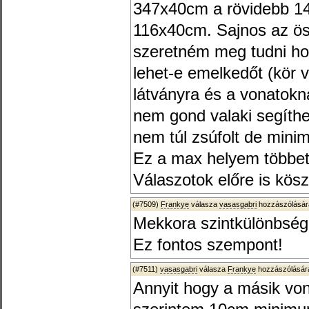
347x40cm a rövidebb 1
116x40cm. Sajnos az ös
szeretném meg tudni ho
lehet-e emelkedőt (kör 
látványra és a vonatokn
nem gond valaki segíthet
nem túl zsúfolt de mini
Ez a max helyem többet
Válaszotok előre is kös
(#7509)
Frankye
válasza
vasasgabri
hozzászólásár
Mekkora szintkülönbség
Ez fontos szempont!
(#7511)
vasasgabri
válasza
Frankye
hozzászólására
Annyit hogy a másik von