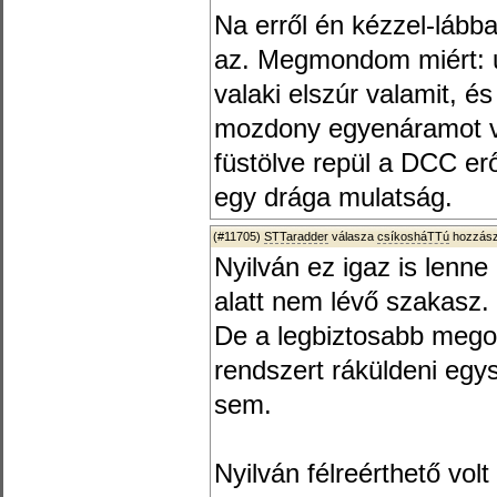
Na erről én kézzel-lábba
az. Megmondom miért: u
valaki elszúr valamit, é
mozdony egyenáramot v
füstölve repül a DCC er
egy drága mulatság.
(#11705)
STTaradder
válasza
csíkosháTTú
hozzász
Nyilván ez igaz is lenne
alatt nem lévő szakasz.
De a legbiztosabb mego
rendszert ráküldeni egys
sem.
Nyilván félreérthető vol