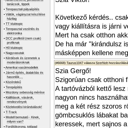
tanácsok, tippek
•
Terepasztali pályaépítés
•
Váltók, vágányzat készítése
Következő kérdés.. csak
házilag
•
TT klubtopic
vagy kiállításra is járni 
•
Terepasztal vezérlés és
elektronika
Mert ha csak otthon akk
•
DCC profiktól (nem csak)
De ha már "kirándulsz is
profiknak
•
H0 klubtopic
másképpen kellene megé
•
Nagyvasutak
•
Kérdések és üzenetek a
moderátoroknak
(#6668)
Taurus1047
válasza
SzerNoh
hozzászólásá
•
Amerikai vasútmodellek
Szia Gergő!
•
Jármű építés, átalakítás és
hasonlók....
Szigorúan csak otthoni 
•
Közérdekű
A tartóvázból kettő lesz
•
Terepépítés
•
Mozdony sebesség mérése
nagyon nincs használhat
•
Kiállítások, vásárok,
rendezvények
meg a két rész szoros r
•
Közlekedési kirándulások!
•
T-Track
gömbcsuklós lábakat ba
•
Modell bemutató - Kinek,
milyen van?
keressek, mert sajnos a
•
Fordítókorong, tolópad