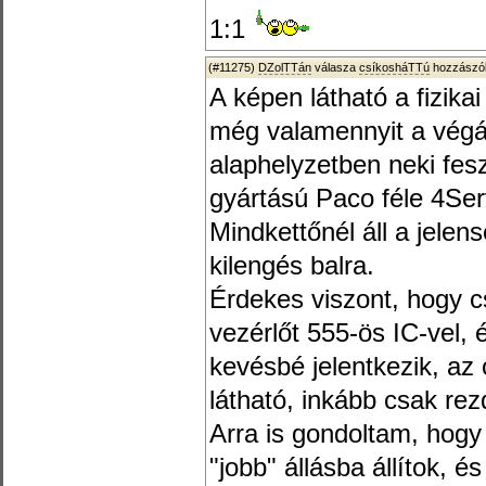
1:1
(#11275)
DZolTTán
válasza
csíkosháTTú
hozzászól
A képen látható a fizikai
még valamennyit a végál
alaphelyzetben neki fesz
gyártású Paco féle 4Ser
Mindkettőnél áll a jelen
kilengés balra.
Érdekes viszont, hogy c
vezérlőt 555-ös IC-vel, 
kevésbé jelentkezik, az
látható, inkább csak rez
Arra is gondoltam, hogy
"jobb" állásba állítok, 