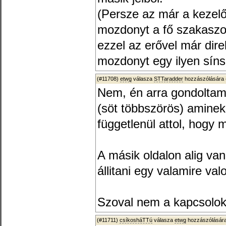
(Persze az már a kezel
mozdonyt a fő szakaszon 
ezzel az erővel már direk
mozdonyt egy ilyen sín
(#11708)
etwg
válasza
STTaradder
hozzászólására 
Nem, én arra gondoltam
(söt többszörös) amine
függetlenül attol, hogy 
A másik oldalon alig van
állitani egy valamire val
Szoval nem a kapcsolokk
(#11711)
csíkosháTTú
válasza
etwg
hozzászólására