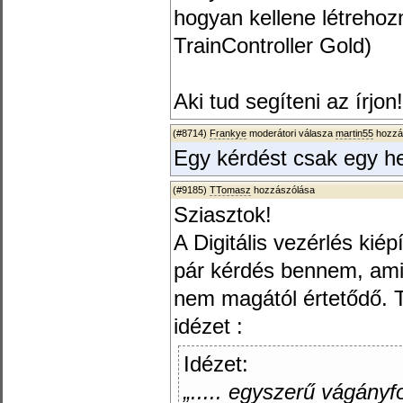
hogyan kellene létreho
TrainController Gold)
Aki tud segíteni az írjon!
(#8714)
Frankye
moderátori válasza
martin55
hozzás
Egy kérdést csak egy he
(#9185)
TTomasz
hozzászólása
Sziasztok!
A Digitális vezérlés kié
pár kérdés bennem, ami
nem magától értetődő. Ta
idézet :
Idézet:
„..... egyszerű vágányf