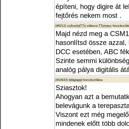
építeni, hogy digire át l
fejtőrés nekem most .
(#9212)
csíkosháTTú
válasza
TTomasz
hozzászólá
Majd nézd meg a CSM140
hasonlítsd össze azzal,
DCC esetében, ABC fék
Szinte semmi különbség 
analóg pálya digitális át
(#10633)
bélapappi
hozzászólása
Sziasztok!
Ahogyan azt a bemutatk
belevágunk a terepaszta
Viszont ezt még megelő
mindenek előtt több do