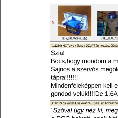
BIG_00097934...jpg
BIG_0009793
(#11280)
HOTotya
válasza
DZolTTán
hozzászólásár
Szia!
Bocs,hogy mondom a 
Sajnos a szervós meg
tápra!!!!!!!
Mindenféleképpen kell e
gondod velük!!!!De 1.6A 
(#11282)
csíkosháTTú
válasza
DZolTTán
hozzászól
"Szóval úgy néz ki, meg 