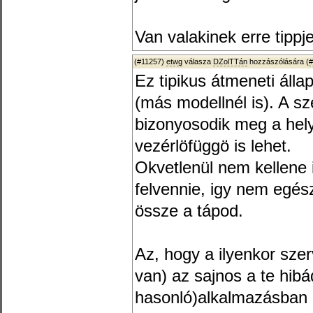
Van valakinek erre tipp
(#11257)
etwg
válasza
DZolTTán
hozzászólására (
#
Ez tipikus átmeneti álla
(más modellnél is). A s
bizonyosodik meg a hel
vezérlöfüggö is lehet.
Okvetlenül nem kellene 
felvennie, igy nem egés
össze a tápod.
Az, hogy a ilyenkor sze
van) az sajnos a te hibá
hasonló)alkalmazásban 