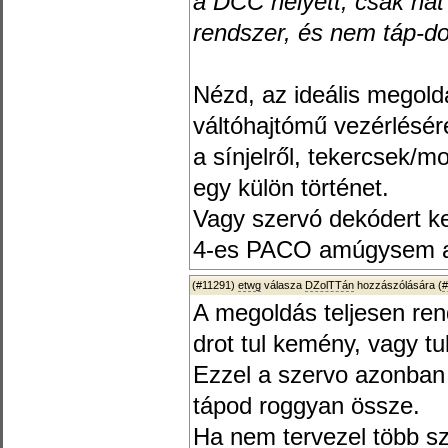
a DCC helyett, csak hát
rendszer, és nem táp-do
Nézd, az ideális megold
váltóhajtómű vezérlésé
a sínjelről, tekercsek/m
egy külön történet.
Vagy szervó dekódert ke
4-es PACO amúgysem az
(#11291)
etwg
válasza
DZolTTán
hozzászólására (
#
A megoldás teljesen ren
drot tul kemény, vagy tu
Ezzel a szervo azonban 
tápod roggyan össze.
Ha nem tervezel több s