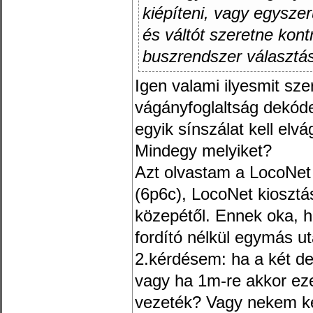
kiépíteni, vagy egysz
és váltót szeretne kontr
buszrendszer választása
Igen valami ilyesmit sz
vágányfoglaltság dekód
egyik sínszálat kell elvá
Mindegy melyiket?
Azt olvastam a LocoNet 
(6p6c), LocoNet kiosztá
közepétől. Ennek oka, 
fordító nélkül egymás ut
2.kérdésem: ha a két d
vagy ha 1m-re akkor ez
vezeték? Vagy nekem ke