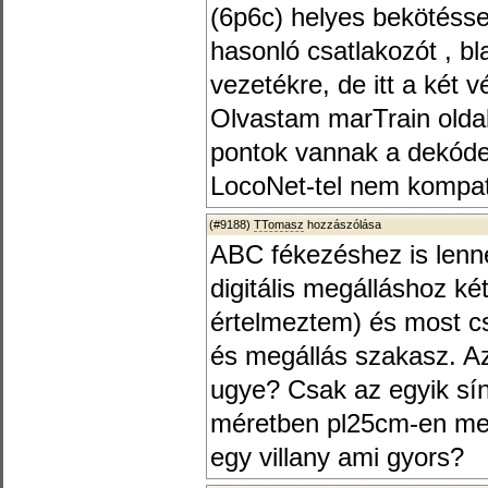
(6p6c) helyes bekötéssel
hasonló csatlakozót , b
vezetékre, de itt a két vé
Olvastam marTrain oldalá
pontok vannak a dekóde
LocoNet-tel nem kompati
(#9188)
TTomasz
hozzászólása
ABC fékezéshez is len
digitális megálláshoz két
értelmeztem) és most cs
és megállás szakasz. A
ugye? Csak az egyik sín
méretben pl25cm-en meg
egy villany ami gyors?