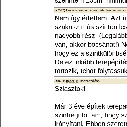
szerintem 10cm minimu
(#7512)
Frankye
válasza
vasasgabri
hozzászólásár
Nem így értettem. Azt í
szakasz más szinten lesz
nagyobb rész. (Legalább
van, akkor bocsánat!) N
hogy ez a szintkülönbsé
De ez inkább terepépíté
tartozik,
tehát folytassuk
(#8604)
Bozoli196
hozzászólása
Sziasztok!
Már 3 éve építek terepa
szintre jutottam, hogy 
irányítani. Ebben szere