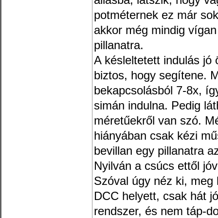
állásba, látszik, hogy 
potméternek ez már sok
akkor még mindig vígan 
pillanatra.
A késleltetett indulás j
biztos, hogy segítene. M
bekapcsolásból 7-8x, íg
simán indulna. Pedig lát
méretűekről van szó. Mé
hiányában csak kézi mű
bevillan egy pillanatra 
Nyilván a csúcs ettől jóv
Szóval úgy néz ki, meg k
DCC helyett, csak hát j
rendszer, és nem táp-do