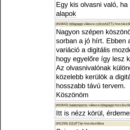
Egy kis olvasni való, h
alapok
(#10642)
bélapappi
válasza
csíkosháTTú
hozzászól
Nagyon szépen köszönöm
sorban a jó hírt. Ebben
variáció a digitális moz
hogy egyelőre így lesz k
Az olvasnivalónak külön
közelebb kerülök a digit
hosszabb távú tervem.
Köszönöm
(#10643)
balatonperes
válasza
bélapappi
hozzászólá
Itt is nézz körül,
érdemes!
(#11256)
DZolTTán
hozzászólása