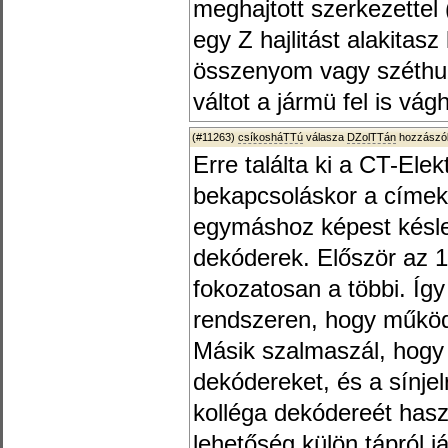
meghajtott szerkezettel 
egy Z hajlitást alakitasz
összenyom vagy széthuz.
váltot a jármü fel is vágh
(#11263)
csíkosháTTú
válasza
DZolTTán
hozzászól
Erre találta ki a CT-Elek
bekapcsoláskor a címek 
egymáshoz képest késle
dekóderek. Először az 1
fokozatosan a többi. Íg
rendszeren, hogy működ
Másik szalmaszál, hogy 
dekódereket, és a sínjel
kolléga dekódereét has
lehetőség külön tápról j