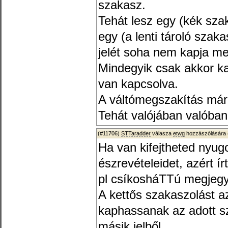
szakasz.
Tehát lesz egy (kék sza
egy (a lenti tároló szak
jelét soha nem kapja me
Mindegyik csak akkor k
van kapcsolva.
A váltómegszakítás már 
Tehát valójában valóban
(#11706)
STTaradder
válasza
etwg
hozzászólására 
Ha van kifejtheted nyu
észrevételeidet, azért í
pl csíkosháTTú megjegy
A kettős szakaszolást a
kaphassanak az adott 
másik jelből.