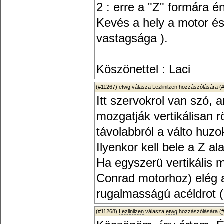
2 : erre a "Z" formára é
Kevés a hely a motor és 
vastagsága ).
Köszönettel : Laci
(#11267)
etwg
válasza
Lezlinilzen
hozzászólására (
Itt szervokrol van szó, 
mozgatják vertikálisan r
távolabbról a válto huzo
Ilyenkor kell bele a Z al
Ha egyszerü vertikális 
Conrad motorhoz) elég 
rugalmasságú acéldrot (al
(#11268)
Lezlinilzen
válasza
etwg
hozzászólására (