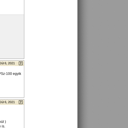
Júl 6, 2021
NPSz-100 egyik
Júl 6, 2021
ül )
 is.