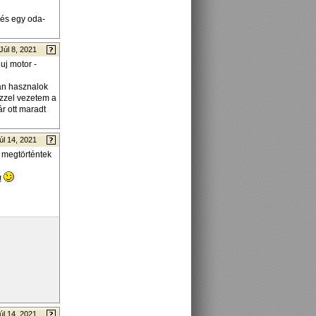
m és egy oda-
Júl 8, 2021
uj motor -
ran hasznalok
zzel vezetem a
r ott maradt
úl 14, 2021
 megtörténtek
!
úl 14, 2021