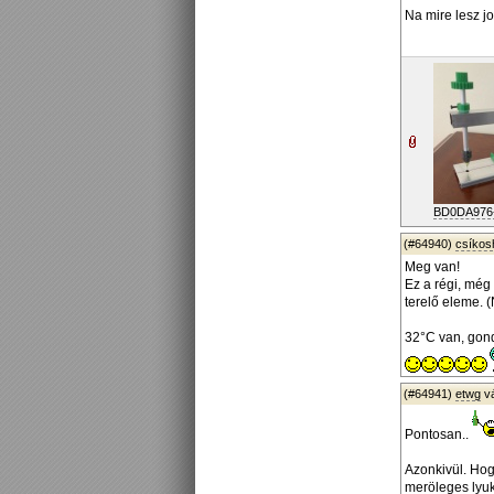
Na mire lesz j
BD0DA976-
(#64940)
csíko
Meg van!
Ez a régi, még
terelő eleme. 
32°C van, gond
(#64941)
etwg
v
Pontosan..
Azonkivül. Hogy
meröleges lyuk