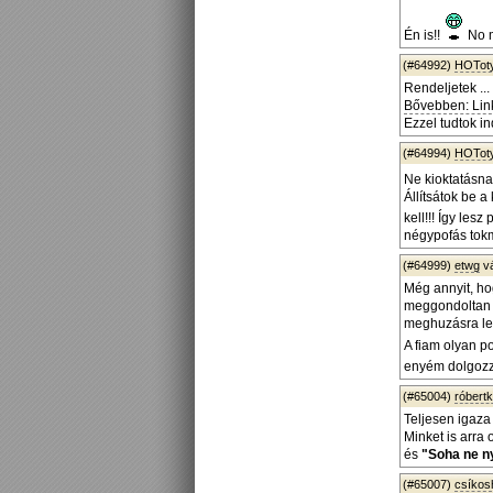
Én is!!
No 
(#64992)
HOTot
Rendeljetek ...
Bővebben: Lin
Ezzel tudtok in
(#64994)
HOTot
Ne kioktatásna
Állítsátok be a
kell!!! Így lesz
négypofás tok
(#64999)
etwg
v
Még annyit, ho
meggondoltan k
meghuzásra lesz
A fiam olyan p
enyém dolgozz
(#65004)
róbert
Teljesen igaza
Minket is arra
és
"Soha ne n
(#65007)
csíko