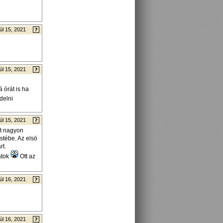
úl 15, 2021
úl 15, 2021
 órát is ha
delni
úl 15, 2021
lt nagyon
stébe. Az elsö
rt.
atok
Ott az
úl 16, 2021
úl 16, 2021