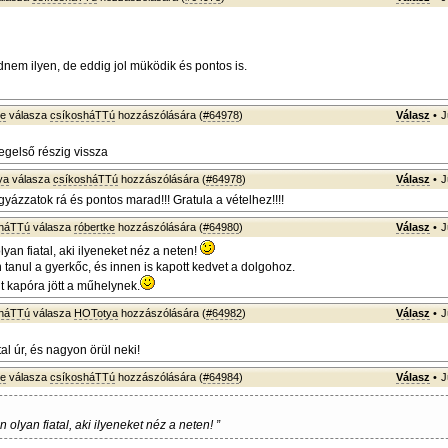
dnem ilyen, de eddig jol müködik és pontos is.
ke
válasza
csíkosháTTú
hozzászólására (
#64978
)
Válasz
•
J
egelső részig vissza
ya
válasza
csíkosháTTú
hozzászólására (
#64978
)
Válasz
•
J
vigyázzatok rá és pontos marad!!! Gratula a vételhez!!!!
sháTTú
válasza
róbertke
hozzászólására (
#64980
)
Válasz
•
J
yan fiatal, aki ilyeneket néz a neten!
 tanul a gyerkőc, és innen is kapott kedvet a dolgohoz.
 kapóra jött a műhelynek.
sháTTú
válasza
HOTotya
hozzászólására (
#64982
)
Válasz
•
J
tal úr, és nagyon örül neki!
ke
válasza
csíkosháTTú
hozzászólására (
#64984
)
Válasz
•
J
 olyan fiatal, aki ilyeneket néz a neten! ”