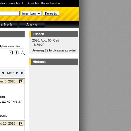
elektronika.hu
|
HEStore.hu
|
Kislexikon.hu
Frissek
2026. Aug, 06. Csü
18:39:22
j hozzászólás
Jelenleg 19 fő olvassa az oldalt
Hirdetés
13/16
ec 6, 2018
égén
t. Ez konkrétan
asom.
c 10, 2018