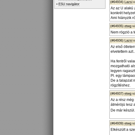
(#64934)
Lazsi
v
•
ESU navigátor
Az az U alakú 
konkrét helyze
Ami hiányzik ró
(#64935)
etwg
v
Nem rögziö a t
(#64936)
Lazsi
v
Az első ötletem
elvetettem azt..
Ha fentről vala
mozgatható als
legyen ragaszt
Pl. egy lámpao
De a talapzat n
rögzítéshez.
(#64937)
etwg
v
Az a rész még 
átméröjü lesz 
De már készül..
(#64939)
etwg
v
Elkészült a sz