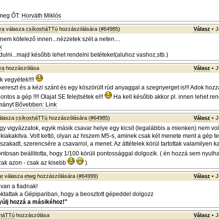
meg ŐT:
Horváth Miklós
ya
válasza
csíkosháTTú
hozzászólására (
#64985
)
Válasz
•
J
 nem kötelező innen...nézzetek szét a neten....
k
dulni...majd később lehet rendelni betéteket(aluhoz vashoz,stb.)
ya
hozzászólása
Válasz
•
J
k vegyétek!!!!
 kereszt és a kézi szánt és egy köszörült rúd anyaggal a szegnyerget is!!! Adok hozzá
 pontos a gép !!!! Olajat SE felejtsétek el!!
Ha kell később akkor pl. innen lehet ren
mányt
Bővebben: Link
álasza
csíkosháTTú
hozzászólására (
#64985
)
Válasz
•
J
gy vigyázzatok, egyik másik csavar helye egy kicsit (legalábbis a mienken) nem vo
iakakitva. Volt kettö, olyan az hiszem M5-s, aminek csak két menete ment a gép te
akadt, szerencsére a csavarrol, a menet. Az áttételek körül tartottak valamilyen ka
ontosan beállitotta, hogy 1/100 körüli pontossággal dolgozik. ( én hozzá sem nyulh
ak azon - csak az kisebb
).
ke
válasza
etwg
hozzászólására (
#64999
)
Válasz
•
J
 van a fiadnak!
 oktattak a Gépipariban, hogy a beosztott gépeddel dolgozz
yúlj hozzá a másikéhoz!"
sháTTú
hozzászólása
Válasz
•
J