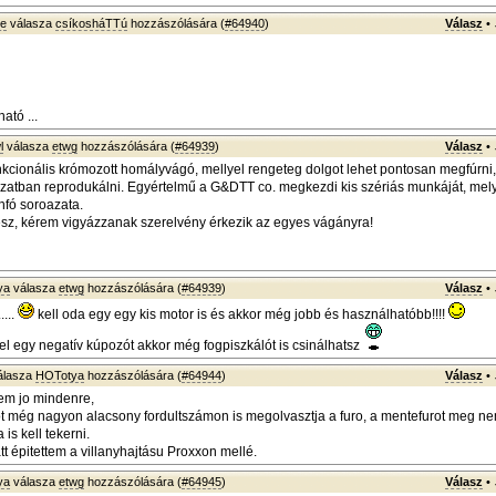
ke
válasza
csíkosháTTú
hozzászólására (
#64940
)
Válasz
•
ató ...
l
válasza
etwg
hozzászólására (
#64939
)
Válasz
•
nkcionális krómozott homályvágó, mellyel rengeteg dolgot lehet pontosan megfúrni, i
zatban reprodukálni. Egyértelmű a G&DTT co. megkezdi kis szériás munkáját, mel
fó soroazata.
sz, kérem vigyázzanak szerelvény érkezik az egyes vágányra!
ya
válasza
etwg
hozzászólására (
#64939
)
Válasz
•
....
kell oda egy egy kis motor is és akkor még jobb és használhatóbb!!!!
l egy negatív kúpozót akkor még fogpiszkálót is csinálhatsz
álasza
HOTotya
hozzászólására (
#64944
)
Válasz
•
em jo mindenre,
még nagyon alacsony fordultszámon is megolvasztja a furo, a mentefurot meg nem 
a is kell tekerni.
t épitettem a villanyhajtásu Proxxon mellé.
ya
válasza
etwg
hozzászólására (
#64945
)
Válasz
•