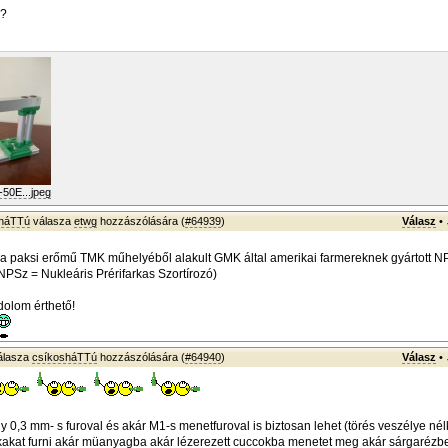
o?
50E...jpeg
sháTTú
válasza
etwg
hozzászólására (
#64939
)
Válasz
•
 a paksi erőmű TMK műhelyéből alakult GMK által amerikai farmereknek gyártott 
(NPSz = Nukleáris Prérifarkas Szortírozó)
olom érthető!
álasza
csíkosháTTú
hozzászólására (
#64940
)
Válasz
•
 0,3 mm- s furoval és akár M1-s menetfuroval is biztosan lehet (törés veszélye nélk
akat furni akár müanyagba akár lézerezett cuccokba menetet meg akár sárgarézbe