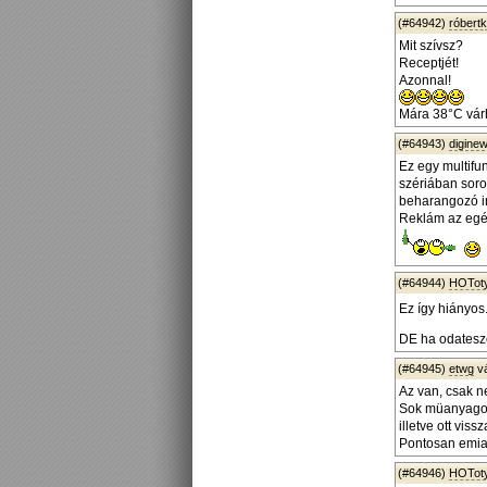
(#64942)
róbert
Mit szívsz?
Receptjét!
Azonnal!
Mára 38°C várh
(#64943)
diginew
Ez egy multifu
szériában soro
beharangozó in
Reklám az egé
(#64944)
HOTot
Ez így hiányos.
DE ha odatesze
(#64945)
etwg
v
Az van, csak n
Sok müanyagot 
illetve ott vissz
Pontosan emiat
(#64946)
HOTot