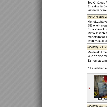
Tegyél rá egy f
Én akkus fúróva
vissza kapcsol
(#64947)
etwg
v
Menetszabályzó 
áttétellel - me
Én is akkus fu
M2 töl kisebb 
menetfurot az 
ilyen lyukakba
(#64978)
csíko
Ma délelőtt me
vele az első t
Ez nem az a mű
*: Faládában é
IMG_202
(#64979)
etwg
v