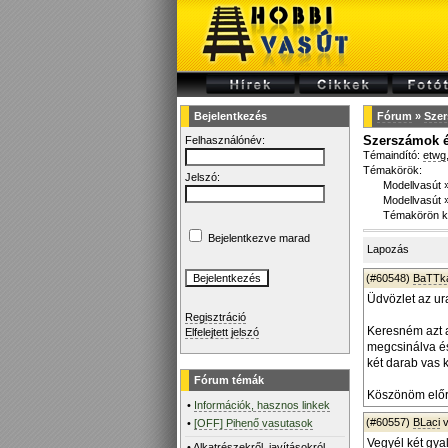
Bejelentkezés
Fórum
»
Sze
Szerszámok 
Felhasználónév:
Témaindító:
etwg
Témakörök:
Jelszó:
Modellvasút
Modellvasút
Témakörön k
Bejelentkezve marad
Lapozás
(#60548)
BaTTk
Üdvözlet az ur
Regisztráció
Keresném azt a
Elfelejtett jelszó
megcsinálva és
két darab vas 
Fórum témák
Köszönöm előre
•
Információk, hasznos linkek
(#60557)
BLaci
v
•
[OFF] Pihenő vasutasok
Vegyél két gya
•
Alkatrészekről, javításokról