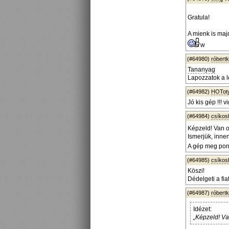
Gratula!
A mienk is maj
w
(#64980)
róbert
Tananyag
Lapozzatok a l
(#64982)
HOTot
Jó kis gép !!! 
(#64984)
csíko
Képzeld! Van ol
Ismerjük, innen
A gép meg pont
(#64985)
csíko
Köszi!
Dédelgeti a fia
(#64987)
róbert
Idézet:
„Képzeld! Van