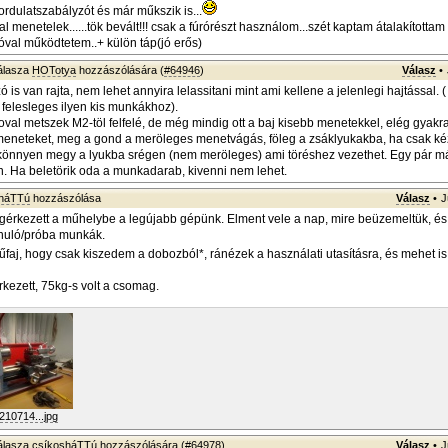
ordulatszabályzót és már műkszik is...
l menetelek......tök bevált!!! csak a fúrórészt használom...szét kaptam átalakította
óval működtetem..+ külön táp(jó erős)
álasza
HOTotya
hozzászólására (
#64946
)
Válasz
•
is van rajta, nem lehet annyira lelassitani mint ami kellene a jelenlegi hajtással. ( 
g felesleges ilyen kis munkákhoz).
roval metszek M2-töl felfelé, de még mindig ott a baj kisebb menetekkel, elég gyak
meneteket, meg a gond a meröleges menetvágás, föleg a zsáklyukakba, ha csak ké
könnyen megy a lyukba srégen (nem meröleges) ami töréshez vezethet. Egy pár má
n. Ha beletörik oda a munkadarab, kivenni nem lehet.
sháTTú
hozzászólása
Válasz
•
J
gérkezett a műhelybe a legújabb gépünk. Elment vele a nap, mire beüzemeltük, és
anuló/próba munkák.
faj, hogy csak kiszedem a dobozból*, ránézek a használati utasításra, és mehet is
rkezett, 75kg-s volt a csomag.
10714...jpg
álasza
csíkosháTTú
hozzászólására (
#64978
)
Válasz
•
J