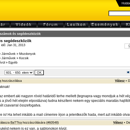
Hobbi
rszámok és segédeszközök
és segédeszközök
, idő: Jan 31, 2013
Ú
»
Járművek
»
Mozdonyok
»
Járművek
»
Kocsik
ívül
»
Egyéb
a
hozzászólása
Válasz
•
D
aknak!
z embert aki nagyon rövid határidő terhe mellett (tegnapra-vagy mondjuk a hét v
 a jövő hét elején elpostázva) tudna készíteni nekem egy speciális maratás hajlító
két csavarral összefogatva.
 is! Ha lehet inkább a mail címemre írjon a jelentkezők hada, mert azt inkább olv
álasza
BaTTka
hozzászólására (
#60548
)
Válasz
•
De
lukést nekem is ez van, a sablonokon kívül.