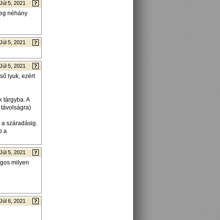
Júl 5, 2021
tleg néhány
Júl 5, 2021
Júl 5, 2021
ső lyuk, ezért
k tárgyba. A
 távolságra)
 a száradásig.
b a
Júl 5, 2021
ágos milyen
Júl 6, 2021