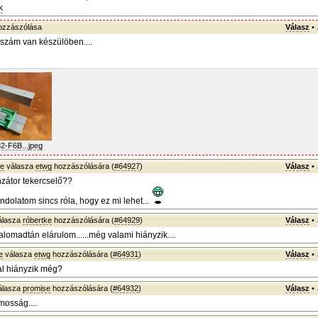
k
zzászólása
Válasz
•
szám van készülöben....
2-F6B...jpeg
ke
válasza
etwg
hozzászólására (
#64927
)
Válasz
•
zátor tekercselő??
ndolatom sincs róla, hogy ez mi lehet...
álasza
róbertke
hozzászólására (
#64929
)
Válasz
•
lomadtán elárulom......még valami hiányzik....
e
válasza
etwg
hozzászólására (
#64931
)
Válasz
•
al hiányzik még?
álasza
promise
hozzászólására (
#64932
)
Válasz
•
osság....