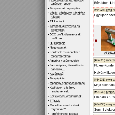
Bővebben: Lin
tanácsok, tippek
•
Terepasztali pályaépítés
(#64927)
etwg
ho
•
Váltók, vágányzat készítése
Egy ujabb szer
házilag
•
TT klubtopic
•
Terepasztal vezérlés és
elektronika
•
DCC profiktól (nem csak)
profiknak
•
H0 klubtopic
•
Nagyvasutak
•
Kérdések és üzenetek a
AF15113
moderátoroknak
(#64929)
róbert
•
Amerikai vasútmodellek
•
Jármű építés, átalakítás és
Fluxus-Konden
hasonlók....
Halvány lila go
•
Közérdekű
•
Terepépítés
(#64931)
etwg
v
•
Mozdony sebesség mérése
Majd akkor alka
•
Kiállítások, vásárok,
rendezvények
(#64932)
promis
•
Közlekedési kirándulások!
Ellenállás huz
•
T-Track
(#64933)
etwg
v
•
Modell bemutató - Kinek,
milyen van?
Semmi elektrom
•
Fordítókorong, tolópad