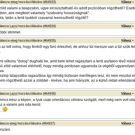
álasza
etwg
hozzászólására (
#64933
)
Válasz
•
zöld valami a talapzaton, ugye elcsúsztatható és adott pozícióban rögzíthető? Ese
tben, ami megfelel valamely "szabvány hosszúságnak"...
la, talán a fenti lyukból csavarral leereszthető rögzítő?
álasza
Lazsi
hozzászólására (
#64934
)
Válasz
•
öbbi stimmel.
álasza
etwg
hozzászólására (
#64935
)
Válasz
•
 az lett volna, hogy fentről egy fúró érkezhet, de ahhoz túl messze van a túl szűk fel
.
mi vékony "dolog" dugható be, amit bele lehet ragasztani a lenti asztalon lévő mási
ó zöld valamivel elérhető, hogy mindig pontosan ugyanoda (a végétől ugyanolyan
va.
szlop talapzatba ragasztása így mindig biztosan merőleges lesz, és nem mozdul el
em rögzíthető azzal a zölddel - kivéve, ha ami hiányzik, az a külső oldali ellendara
álasza
Lazsi
hozzászólására (
#64936
)
Válasz
•
nincs kész a képen, a lyuk csak orientácios célokra szolgált, mert még nem volt vil
az a valami ami oda kerül.
..
álasza
etwg
hozzászólására (
#64937
)
Válasz
•
erszám.