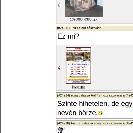
1395083_6385...jpg
(#24211)
FriTTz
hozzászólása
Ez mi?
linzer.jpg
(#24214)
etwg
válasza
FriTTz
hozzászólására (
#24
Szinte hihetelen, de egy
nevén börze.
(#24216)
FriTTz
válasza
etwg
hozzászólására (
#24