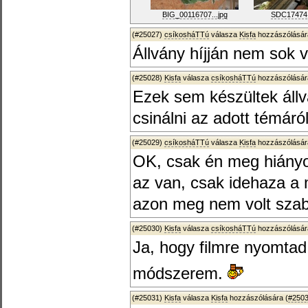
BIG_00116707...jpg
SDC17474
(#25027)
csíkosháTTú
válasza
Kisfa
hozzászólásár
Állvány híjján nem sok v
(#25028)
Kisfa
válasza
csíkosháTTú
hozzászólásár
Ezek sem készültek állv
csinálni az adott témár
(#25029)
csíkosháTTú
válasza
Kisfa
hozzászólásár
OK, csak én meg hiányos
az van, csak idehaza a 
azon meg nem volt szab
(#25030)
Kisfa
válasza
csíkosháTTú
hozzászólásár
Ja, hogy filmre nyomtad
módszerem.
(#25031)
Kisfa
válasza
Kisfa
hozzászólására (
#250