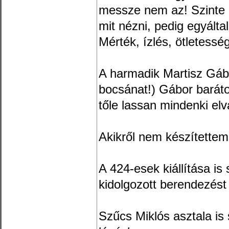
messze nem az! Szinte
mit nézni, pedig egyálta
Mérték, ízlés, ötletessé
A harmadik Martisz Gábo
bocsánat!) Gábor barát
tőle lassan mindenki elvá
Akikről nem készítettem 
A 424-esek kiállítása is
kidolgozott berendezést
Szűcs Miklós asztala is