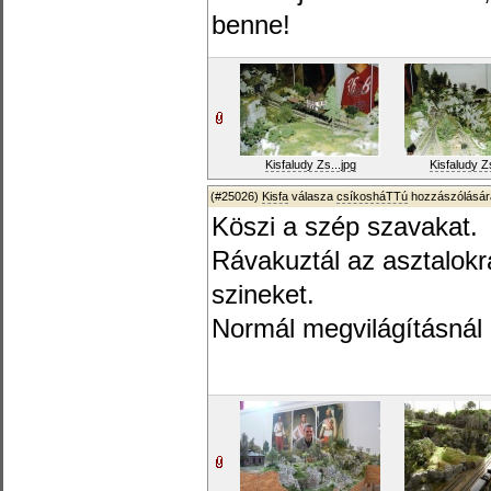
benne!
Kisfaludy Zs...jpg
Kisfaludy Zs
(#25026)
Kisfa
válasza
csíkosháTTú
hozzászólásár
Köszi a szép szavakat.
Rávakuztál az asztalokra
szineket.
Normál megvilágításnál 