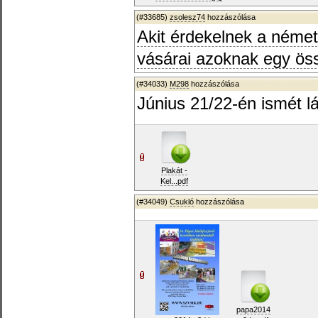
(#33685)
zsolesz74
hozzászólása
Akit érdekelnek a német 
vásárai azoknak egy össz
(#34033)
M298
hozzászólása
Június 21/22-én ismét l
Plakát -
Kel...pdf
(#34049)
Csukló
hozzászólása
papa2014