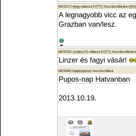
(#24217)
etwg
válasza
FriTTz
hozzászólására (
#24
A legnagyobb vicc az eg
Grazban van/lesz.
(#24222)
zsolesz74
válasza
FriTTz
hozzászólására
Linzer és fagyi vásár!
(#24480)
balatonperes
hozzászólása
Pupos-nap Hatvanban
2013.10.19.