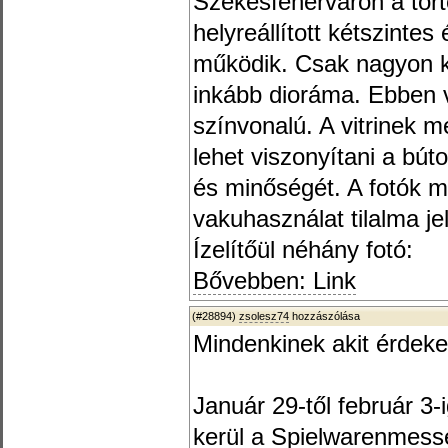
Székesfehérváron a tör
helyreállított kétszintes
működik. Csak nagyon k
inkább dioráma. Ebben 
színvonalú. A vitrinek 
lehet viszonyítani a bút
és minőségét. A fotók m
vakuhasználat tilalma je
Ízelítőül néhány fotó:
Bővebben: Link
(#28894)
zsolesz74
hozzászólása
Mindenkinek akit érdeke
Január 29-től február 
kerül a Spielwarenmesse