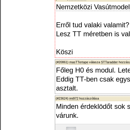
Nemzetközi Vasútmodell 
Erről tud valaki valamit?
Lesz TT méretben is v
Köszi
(#20861)
masTTertape
válasza
STTaradder
hozzász
Főleg H0 és modul. Let
Eddig TT-ben csak egysze
asztalt.
(#23624)
imi972
hozzászólása
Minden érdeklödőt sok s
várunk.