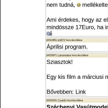
nem tudná,
mellékelt
Ami érdekes, hogy az elő
mindössze 17Euro, ha in
(#31085)
imi972
hozzászólása
Áprilisi program.
(#32587)
Lokomotive
hozzászólása
Sziasztok!
Egy kis film a márciusi m
Bővebben: Link
(#32625)
Csukló
hozzászólása
Széchenyi Vasútmodel