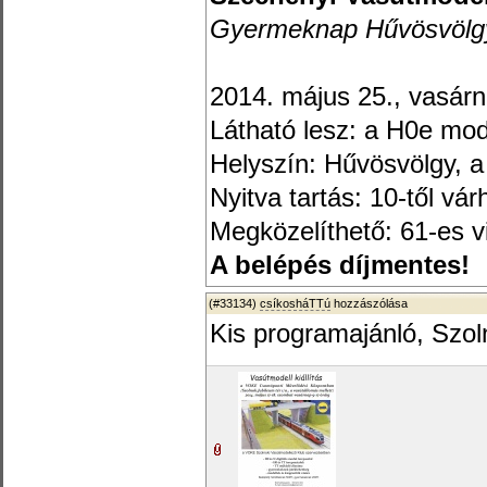
Gyermeknap Hűvösvölg
2014. május 25., vasár
Látható lesz: a H0e mo
Helyszín: Hűvösvölgy, 
Nyitva tartás: 10-től vá
Megközelíthető: 61-es v
A belépés díjmentes!
(#33134)
csíkosháTTú
hozzászólása
Kis programajánló, Szol