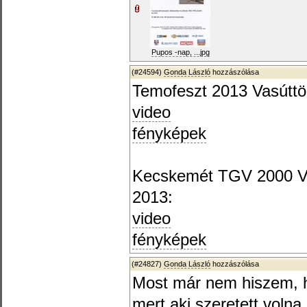
Pupos -nap, ...jpg
(#24594)
Gonda László
hozzászólása
Temofeszt 2013 Vasúttör
video
fényképek
Kecskemét TGV 2000 Vas
2013:
video
fényképek
(#24827)
Gonda László
hozzászólása
Most már nem hiszem, h
mert aki szeretett volna,