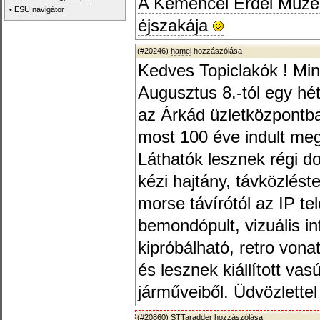
A Kemencei Erdei Múze
•
ESU navigátor
éjszakája
(#20246)
hamel
hozzászólása
Kedves Topiclakók ! Mind
Augusztus 8.-tól egy hét
az Árkád üzletközpontba
most 100 éve indult meg
Láthatók lesznek régi 
kézi hajtány, távközlést
morse távírótól az IP t
bemondópult, vizuális inf
kipróbálható, retro vona
és lesznek kiállított va
járműveiből. Üdvözlettel
(#20860)
STTaradder
hozzászólása