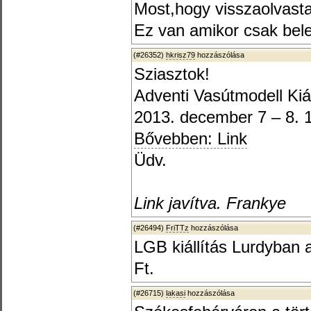
Most,hogy visszaolvasta
Ez van amikor csak bel
(#26352)
hkrisz79
hozzászólása
Sziasztok!
Adventi Vasútmodell Kiál
2013. december 7 – 8. 
Bővebben: Link
Üdv.
Link javítva. Frankye
(#26494)
FriTTz
hozzászólása
LGB kiállítás Lurdyban a
Ft.
(#26715)
lakasi
hozzászólása