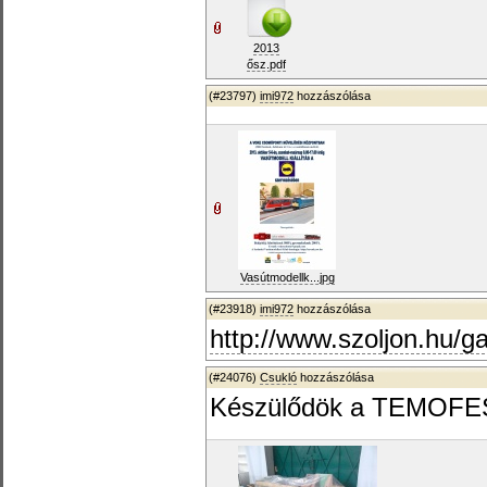
2013
ősz.pdf
(#23797)
imi972
hozzászólása
Vasútmodellk...jpg
(#23918)
imi972
hozzászólása
http://www.szoljon.hu/g
(#24076)
Csukló
hozzászólása
Készülődök a TEMOFESZ