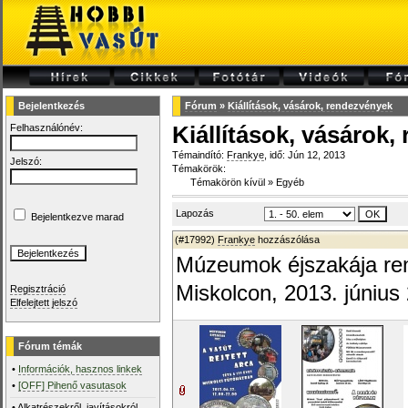
Bejelentkezés
Fórum
»
Kiállítások, vásárok, rendezvények
Felhasználónév:
Kiállítások, vásárok
Témaindító:
Frankye
, idő: Jún 12, 2013
Jelszó:
Témakörök:
Témakörön kívül
»
Egyéb
Lapozás
Bejelentkezve marad
(#17992)
Frankye
hozzászólása
Múzeumok éjszakája re
Miskolcon, 2013. június
Regisztráció
Elfelejtett jelszó
Fórum témák
•
Információk, hasznos linkek
•
[OFF] Pihenő vasutasok
•
Alkatrészekről, javításokról