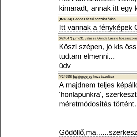
kimaradt, annak itt egy 
(#24834)
Gonda László
hozzászólása
Itt vannak a fényképek G
(#24847)
jumo31
válasza
Gonda László
hozzászólás
Köszi szépen, jó kis öss
tudtam elmenni...
üdv
(#24855)
balatonperes
hozzászólása
A majdnem teljes képáll
'honlapunkra', szerkeszt
méretmódosítás történt.
Gödöllő,ma......szerkesz