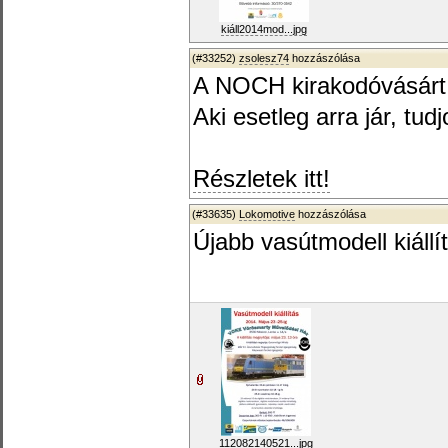
kiáll2014mod...jpg
(#33252)
zsolesz74
hozzászólása
A NOCH kirakodóvásárt
Aki esetleg arra jár, tudj
Részletek itt!
(#33635)
Lokomotive
hozzászólása
Újabb vasútmodell kiáll
112082140521...jpg