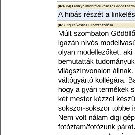
(#24884)
Frankye
moderátori válasza
Gonda László
A hibás részét a linkelé
(#25022)
csíkosháTTú
hozzászólása
Múlt szombaton Gödöllőn
igazán nívós modellvasút 
olyan modellezőket, aki
bemutatták tudományuka
világszínvonalon állnak.
váltógyártó kollégára. B
hogy a gyári termékek 
két mester kézzel készül
sokszor-sokszor többe i
Nem volt nálam digi gép
fotóztam/fotózunk párat