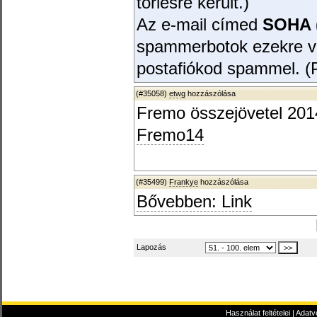
törlésre került.)
Az e-mail címed
SOHA (
spammerbotok ezekre v
postafiókod spammel. (P
(#35058)
etwg
hozzászólása
Fremo összejövetel 201
Fremo14
(#35499)
Frankye
hozzászólása
Bővebben: Link
Lapozás
Használat feltételei
|
Adatv