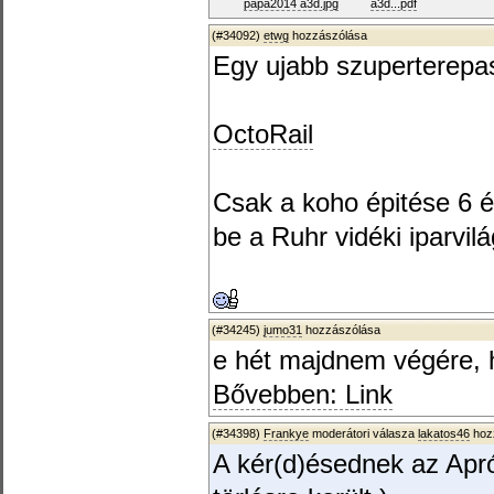
papa2014 a3d.jpg
a3d...pdf
(#34092)
etwg
hozzászólása
Egy ujabb szuperterepas
OctoRail
Csak a koho épitése 6 év
be a Ruhr vidéki iparvilá
(#34245)
jumo31
hozzászólása
e hét majdnem végére, 
Bővebben: Link
(#34398)
Frankye
moderátori válasza
lakatos46
hozz
A kér(d)ésednek az Apró