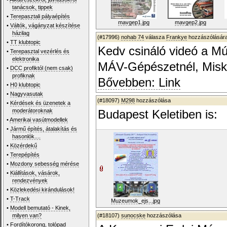
tanácsok, tippek
•
Terepasztali pályaépítés
mavgep1.jpg
mavgep2.jpg
•
Váltók, vágányzat készítése
házilag
(#17996)
nohab 74
válasza
Frankye
hozzászólására
•
TT klubtopic
Kedv csináló videó a M
•
Terepasztal vezérlés és
elektronika
MÁV-Gépészetnél, Misko
•
DCC profiktól (nem csak)
profiknak
Bővebben: Link
•
H0 klubtopic
•
Nagyvasutak
(#18097)
M298
hozzászólása
•
Kérdések és üzenetek a
moderátoroknak
Budapest Keletiben is:
•
Amerikai vasútmodellek
•
Jármű építés, átalakítás és
hasonlók....
•
Közérdekű
•
Terepépítés
•
Mozdony sebesség mérése
•
Kiállítások, vásárok,
rendezvények
•
Közlekedési kirándulások!
•
T-Track
Muzeumok_ejs...jpg
•
Modell bemutató - Kinek,
milyen van?
(#18107)
sunocske
hozzászólása
•
Fordítókorong, tolópad