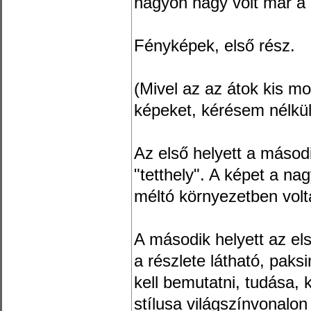
nagyon nagy volt már a
Fényképek, első rész.
(Mivel az az átok kis m
képeket, kérésem nélkül 
Az első helyett a másod
"tetthely". A képet a na
méltó környezetben vol
A második helyett az el
a részlete látható, paks
kell bemutatni, tudása,
stílusa világszínvonalon 