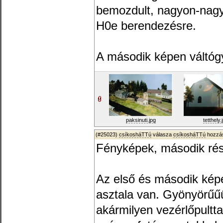
bemozdult, nagyon-nagy
H0e berendezésre.
A második képen váltóg
paksinuti.jpg
tetthely.
(#25023)
csíkosháTTú
válasza
csíkosháTTú
hozzás
Fényképek, második rés
Az első és második képe
asztala van. Gyönyörűűű
akármilyen vezérlőpultt