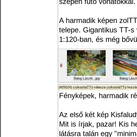
szépen futó vonatokkal.
A harmadik képen zolTTá
telepe. Gigantikus TT-s 
1:120-ban, és még bővül
Balog László...jpg
Balog László
(#25024)
csíkosháTTú
válasza
csíkosháTTú
hozzás
Fényképek, harmadik ré
Az első két kép Kisfalu
Mit is írjak, pazar! Ki
látásra talán egy "mini