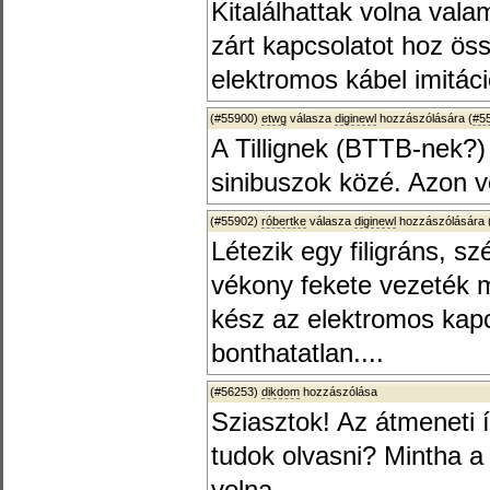
Kitalálhattak volna valam
zárt kapcsolatot hoz össz
elektromos kábel imitác
(#55900)
etwg
válasza
diginewl
hozzászólására (
#5
A Tillignek (BTTB-nek?) 
sinibuszok közé. Azon vol
(#55902)
róbertke
válasza
diginewl
hozzászólására 
Létezik egy filigráns, s
vékony fekete vezeték m
kész az elektromos kapc
bonthatatlan....
(#56253)
dikdom
hozzászólása
Sziasztok! Az átmeneti í
tudok olvasni? Mintha a 