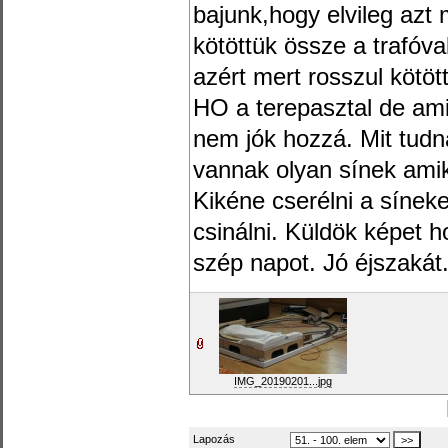
bajunk,hogy elvileg azt
kötöttük össze a trafóva
azért mert rosszul kötö
HO a terepasztal de am
nem jók hozzá. Mit tudn
vannak olyan sínek amik
Kikéne cserélni a síne
csinálni. Küldök képet 
szép napot. Jó éjszakát
IMG_20190201...jpg
Lapozás