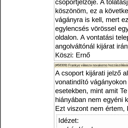
csoportjelzője. A tolatá
köszönöm, ez a következő
vágányra is kell, mert e
egylencsés vörössel egyb
oldalon. A vontatási tele
angolváltónál kijárat ir
Köszi: Ernő
(#58309)
Frankye
válasza
novakerno
hozzászólásár
A csoport kijárati jelz
vonatindító vágányokon i
esetekben, mint amit Te i
hiányában nem egyéni ki
Ezt viszont nem értem, ké
Idézet: