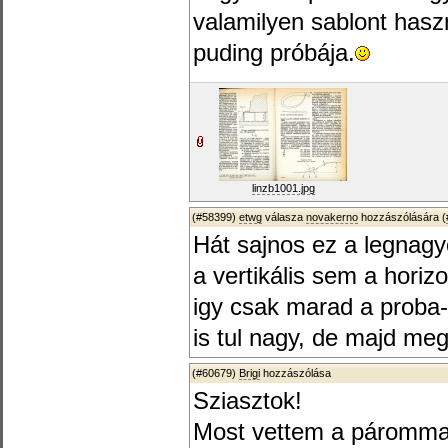
valamilyen sablont hasz
puding próbája.
linzb1001.jpg
(#58399)
etwg
válasza
novakerno
hozzászólására (
Hát sajnos ez a legnagy
a vertikális sem a horizo
igy csak marad a proba-
is tul nagy, de majd meg
(#60679)
Brigi
hozzászólása
Sziasztok!
Most vettem a párommal 