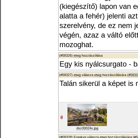
(kiegészítő) lapon van eg
alatta a fehér) jelenti a
szerelvény, de ez nem j
végén, azaz a váltó előtt
mozoghat.
(#58326)
etwg
hozzászólása
Egy kis nyálcsurgato - b
(#58327)
etwg
válasza
etwg
hozzászólására (
#5832
Talán sikerül a képet is m
dsc00024x.jpg
(#58328)
Frankye
válasza
etwg
hozzászólására (
#5