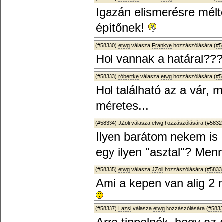
Igazán elismerésre méltó
építőnek!
(#58330)
etwg
válasza
Frankye
hozzászólására (
#5
Hol vannak a határai??
(#58333)
róbertke
válasza
etwg
hozzászólására (
#5
Hol található az a vár, 
méretes...
(#58334)
JZoli
válasza
etwg
hozzászólására (
#5832
Ilyen barátom nekem is 
egy ilyen "asztal"? Menny
(#58335)
etwg
válasza
JZoli
hozzászólására (
#5833
Ami a kepen van alig 2
(#58337)
Lazsi
válasza
etwg
hozzászólására (
#583