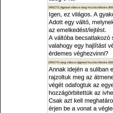
(#56273)
diginewl
válasza
etwg
hozzászólására (
#5
Igen, ez világos. A gya
Adott egy váltó, melynek
az emelkedést/lejtést.
A váltóba becsatlakozó s
valahogy egy hajlítást v
érdemes véghezvinni?
(#56274)
etwg
válasza
diginewl
hozzászólására (
#5
Annak idején a suliban
rajzoltuk meg az átmene
végét odafogtuk az egy
hozzágörbitettük az ivhe
Csak azt kell meghatár
érjen be a vonat a végle