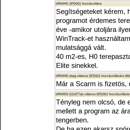
(#56945)
SPD001
hozzászólása
Segítségeteket kérem, 
programot érdemes terep
éve -amikor utoljára il
WinTrack-et használtam
mulatsággá vált.
40 m2-es, H0 terepasztal
Elite sinekkel.
(#56946)
etwg
válasza
SPD001
hozzászólására (
#5
Már a Scarm is fizetös,
(#56950)
DZolTTán
válasza
SPD001
hozzászólásár
Tényleg nem olcsó, de e
mellett a program az ár
tengerben.
De ha ezen akarsz spórol