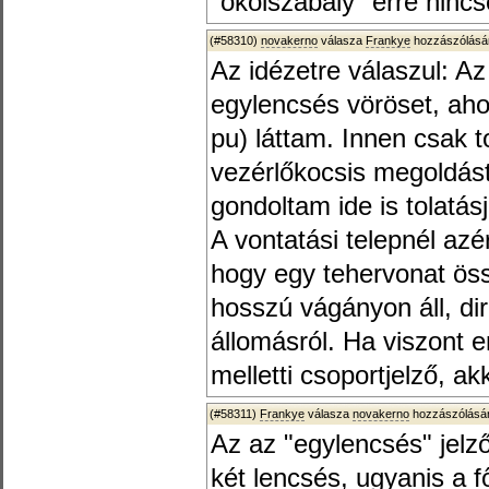
"ökölszabály" erre nincs
(#58310)
novakerno
válasza
Frankye
hozzászólásár
Az idézetre válaszul: A
egylencsés vöröset, ahog
pu) láttam. Innen csak t
vezérlőkocsis megoldást
gondoltam ide is tolatásj
A vontatási telepnél azér
hogy egy tehervonat össz
hosszú vágányon áll, dir
állomásról. Ha viszont e
melletti csoportjelző, ak
(#58311)
Frankye
válasza
novakerno
hozzászólásár
Az az "egylencsés" jelz
két lencsés, ugyanis a f