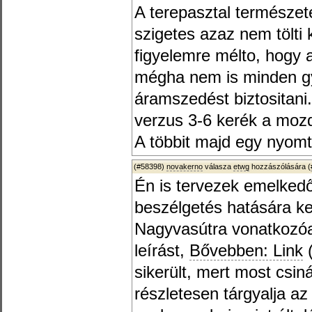
A terepasztal természe
szigetes azaz nem tölti 
figyelemre mélto, hogy 
mégha nem is minden gy
áramszedést biztositani
verzus 3-6 kerék a moz
A többit majd egy nyom
(#58398)
novakerno
válasza
etwg
hozzászólására (
Én is tervezek emelkedőt
beszélgetés hatására k
Nagyvasútra vonatkozóan
leírást,
Bővebben: Link
(
sikerült, mert most csiná
részletesen tárgyalja az