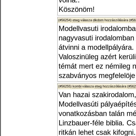
volna..
Köszönöm!
(#56254)
etwg
válasza
dikdom
hozzászólására (
#56
Modellvasuti irodalomban
nagyvasuti irodalomban 
átvinni a modellpályára.
Valoszinüleg azért kerü
témát mert ez némileg nö
szabványos megfelelöje
(#56255)
kombi
válasza
etwg
hozzászólására (
#562
Van hazai szakirodalom
Modellvasúti pályaépíté
vonatkozásban talán még
Linzbauer-féle biblia. C
ritkán lehet csak kifogni.