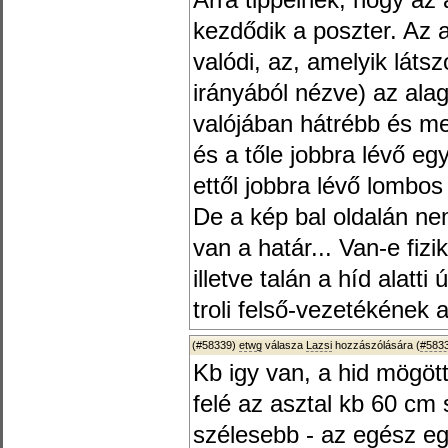
Arra tippelnék, hogy az
kezdődik a poszter. Az a
valódi, az, amelyik láts
irányából nézve) az alag
valójában hátrébb és mel
és a tőle jobbra lévő eg
ettől jobbra lévő lombos 
De a kép bal oldalán n
van a határ... Van-e fiz
illetve talán a híd alatti
troli felső-vezetékének 
(#58339)
etwg
válasza
Lazsi
hozzászólására (
#583
Kb igy van, a hid mögöt
felé az asztal kb 60 cm 
szélesebb - az egész eg