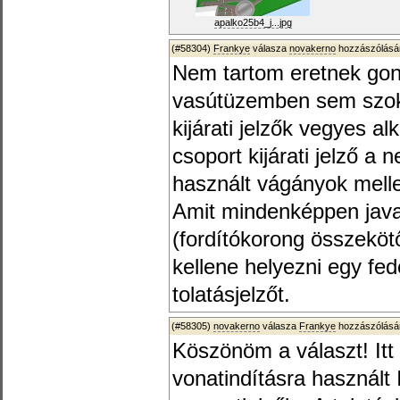
apalko25b4_j...jpg
(#58304)
Frankye
válasza
novakerno
hozzászólásár
Nem tartom eretnek gond
vasútüzemben sem szoka
kijárati jelzők vegyes a
csoport kijárati jelző a
használt vágányok melle
Amit mindenképpen javas
(fordítókorong összekötő
kellene helyezni egy fed
tolatásjelzőt.
(#58305)
novakerno
válasza
Frankye
hozzászólásár
Köszönöm a választ! Itt
vonatindításra használt 