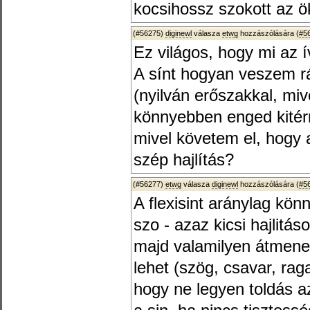
kocsihossz szokott az ök
(#56275)
diginewl
válasza
etwg
hozzászólására (
#5
Ez világos, hogy mi az í
A sínt hogyan veszem rá
(nyilván erőszakkal, mive
könnyebben enged kitérni
mivel követem el, hogy 
szép hajlítás?
(#56277)
etwg
válasza
diginewl
hozzászólására (
#5
A flexisint aránylag kön
szo - azaz kicsi hajlitá
majd valamilyen átmeneti
lehet (szög, csavar, rag
hogy ne legyen toldás az 