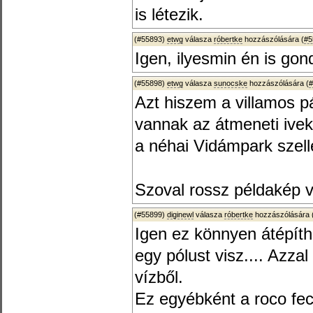
is létezik.
(#55893)
etwg
válasza
róbertke
hozzászólására (
#5
Igen, ilyesmin én is go
(#55898)
etwg
válasza
sunocske
hozzászólására (
#
Azt hiszem a villamos p
vannak az átmeneti ivek
a néhai Vidámpark szel
Szoval rossz példakép v
(#55899)
diginewl
válasza
róbertke
hozzászólására 
Igen ez könnyen átépíth
egy pólust visz.... Azz
vízből.
Ez egyébként a roco fecs