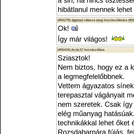
a sin, ha nincs tisztess
hibátlanul mennek lehet 
(#56278)
diginewl
válasza
etwg
hozzászólására (
#5
Ok!
Így már világos!
(#56434)
Arctic37
hozzászólása
Sziasztok!
Nem biztos, hogy ez a ké
a legmegfelelőbbnek.
Vettem ágyazatos sínek
terepasztal vágányait m
nem szeretek. Csak így
elég műanyag hatásúak.
technikákkal lehet őket 
Rozsdabarnára fújás, fe