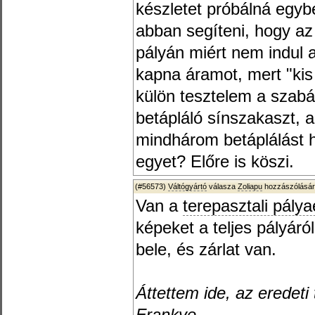
készletet próbálná egyb
abban segíteni, hogy az 
pályán miért nem indul
kapna áramot, mert "kis 
külön tesztelem a szabá
betápláló sínszakaszt,
mindhárom betáplálást 
egyet? Előre is köszi.
(#56573)
Váltógyártó
válasza
Zoliapu
hozzászólásár
Van a
terepasztali pálya
képeket a teljes pályáról
bele, és zárlat van.
Áttettem ide, az eredeti