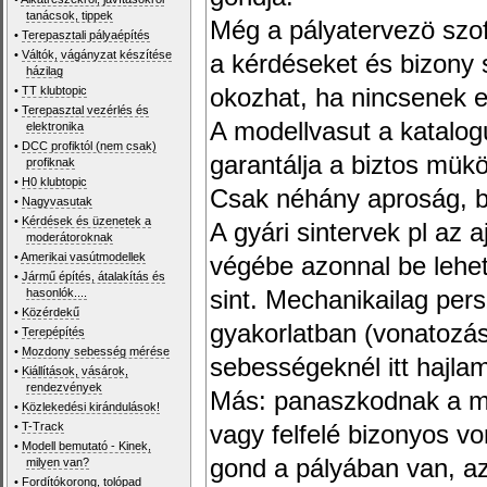
tanácsok, tippek
Még a pályatervezö szof
•
Terepasztali pályaépítés
•
Váltók, vágányzat készítése
a kérdéseket és bizony 
házilag
•
TT klubtopic
okozhat, ha nincsenek e
•
Terepasztal vezérlés és
A modellvasut a katalog
elektronika
•
DCC profiktól (nem csak)
garantálja a biztos mük
profiknak
•
H0 klubtopic
Csak néhány aproság, bi
•
Nagyvasutak
•
Kérdések és üzenetek a
A gyári sintervek pl az 
moderátoroknak
•
Amerikai vasútmodellek
végébe azonnal be lehe
•
Jármű építés, átalakítás és
hasonlók....
sint. Mechanikailag per
•
Közérdekű
gyakorlatban (vonatozás
•
Terepépítés
•
Mozdony sebesség mérése
sebességeknél itt hajla
•
Kiállítások, vásárok,
rendezvények
Más: panaszkodnak a mo
•
Közlekedési kirándulások!
•
T-Track
vagy felfelé bizonyos vo
•
Modell bemutató - Kinek,
gond a pályában van, az
milyen van?
•
Fordítókorong, tolópad