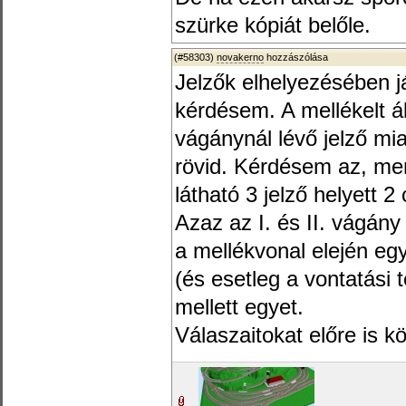
szürke kópiát belőle.
(#58303)
novakerno
hozzászólása
Jelzők elhelyezésében j
kérdésem. A mellékelt ál
vágánynál lévő jelző mi
rövid. Kérdésem az, me
látható 3 jelző helyett 2 
Azaz az I. és II. vágány
a mellékvonal elején egye
(és esetleg a vontatási 
mellett egyet.
Válaszaitokat előre is 