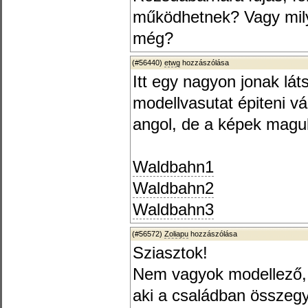
működhetnek? Vagy mil
még?
(#56440)
etwg
hozzászólása
Itt egy nagyon jonak lát
modellvasutat épiteni v
angol, de a képek magu
Waldbahn1
Waldbahn2
Waldbahn3
(#56572)
Zoliapu
hozzászólása
Sziasztok!
Nem vagyok modellező, 
aki a családban összegy