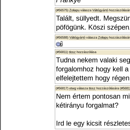
Frankye
(#56575)
Zoliapu
válasza
Váltógyártó
hozzászólásár
Talált, süllyedt. Megszü
pöfögünk. Köszi szépen
(#56588)
Váltógyártó
válasza
Zoliapu
hozzászólásár
(#56811)
tlosz
hozzászólása
Tudna nekem valaki segi
forgalomhoz hogy kell a
elfelejtettem hogy régen 
(#56817)
etwg
válasza
tlosz
hozzászólására (
#5681
Nem értem pontosan mit
kétirányu forgalmat?
Ird le egy kicsit részlet