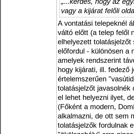
„...kérdés, hogy az eg
vagy a kijárat felőli old
A vontatási telepeknél á
váltó előtt (a telep felő
elhelyezett tolatásjelző
előfordul - különösen a
amelyek rendszerint táv
hogy kijárati, ill. fedez
értelemszerűen "vasútid
tolatásjelzőt javasolnék 
el lehet helyezni ilyet, 
(Főként a modern, Domi
alkalmazni, de ott sem 
tolatásjelzők fordulnak 