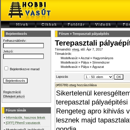
Bejelentkezés
Fórum
»
Terepasztali pályaépítés
Felhasználónév:
Terepasztali pályaépí
Témaindító:
etwg
, idő: Ápr 7, 2017
Jelszó:
Témakörök:
Modellvasút
»
Asztal
»
Hagyományos
Modellvasút
»
Pálya
»
Sínrendszer
Modellvasút
»
Pálya
»
Ágyazat
Bejelentkezve marad
Lapozás
(#55789)
etwg
hozzászólása
Sikertelenül keresgéltem
Regisztráció
Elfelejtett jelszó
terepasztal pályaépitési 
Rengeteg apro kihivás v
Fórum témák
•
Információk, hasznos linkek
lesznek majd tapasztalat
•
[OFF] Pihenő vasutasok
gondja.
•
Alkatrészekről, javításokról