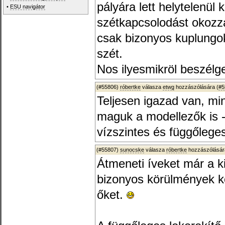
pályára lett helytelenül 
•
ESU navigátor
szétkapcsolodást okozza
csak bizonyos kuplungo
szét.
Nos ilyesmikröl beszélget
(#55806)
róbertke
válasza
etwg
hozzászólására (
#5
Teljesen igazad van, min
maguk a modellezők is -
vízszintes és függőleges 
(#55807)
sunocske
válasza
róbertke
hozzászólásár
Átmeneti íveket már a ki
bizonyos körülmények k
őket.