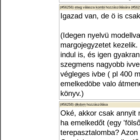
(#56256)
etwg
válasza
kombi
hozzászólására (
#562
Igazad van, de ö is csak
(Idegen nyelvü modellva
margojegyzetet kezelik. 
indul is, és igen gyakran
szegmens nagyobb ivvel 
végleges ivbe ( pl 400 
emelkedöbe valo átmene
könyv.)
(#56258)
dikdom
hozzászólása
Oké, akkor csak annyit m
ha emelkedőt (egy 'fölső'
terepasztalomba? Azon k