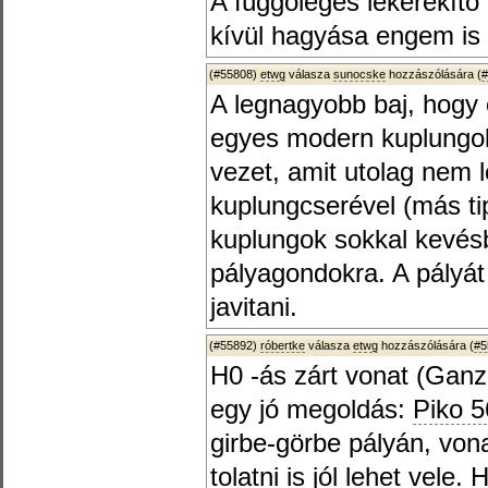
A függőleges lekerekítő 
kívül hagyása engem is
(#55808)
etwg
válasza
sunocske
hozzászólására (
#
A legnagyobb baj, hogy 
egyes modern kuplungo
vezet, amit utolag nem 
kuplungcserével (más ti
kuplungok sokkal kevésb
pályagondokra. A pályát
javitani.
(#55892)
róbertke
válasza
etwg
hozzászólására (
#5
H0 -ás zárt vonat (Gan
egy jó megoldás:
Piko 
girbe-görbe pályán, von
tolatni is jól lehet vele.