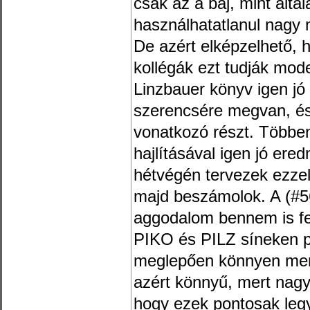
csak az a baj, mint ált
használhatatlanul nagy
De azért elképzelhető,
kollégák ezt tudják mode
Linzbauer könyv igen jó
szerencsére megvan, és 
vonatkozó részt. Többen
hajlításával igen jó ere
hétvégén tervezek ezzel
majd beszámolok. A (#562
aggodalom bennem is fe
PIKO és PILZ síneken pr
meglepően könnyen ment
azért könnyű, mert nagy
hogy ezek pontosak legy