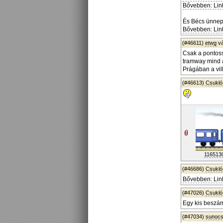
Bővebben: Lin
És Bécs ünnepl
Bővebben: Lin
(#46611)
etwg
vá
Csak a pontoss
tramway mind a 
Prágában a vil
(#46613)
Csukló
1165130
(#46686)
Csukló
Bővebben: Lin
(#47026)
Csukló
Egy kis beszá
(#47034)
sunoc