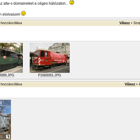
k az atw-s domaineket a céges hálózaton...
on elolvasom
hozzászólása
Válasz
•
Szep
0089.JPG
P1660091.JPG
hozzászólása
Válasz
•