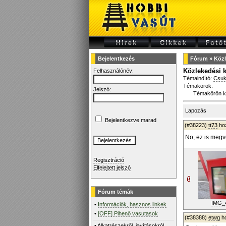
Bejelentkezés
Fórum
»
Közl
Közlekedési k
Felhasználónév:
Témaindító:
Csuk
Témakörök:
Jelszó:
Témakörön k
Lapozás
Bejelentkezve marad
(#38223)
tt73
ho
No, ez is megv
Regisztráció
Elfelejtett jelszó
Fórum témák
IMG_
•
Információk, hasznos linkek
•
[OFF] Pihenő vasutasok
(#38388)
etwg
ho
•
Alkatrészekről, javításokról