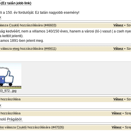
k
(Ez talán jobb link)
i a 150. év fordulóját. Ez talán nagyobb esemény!
k
lasza
Csukló
hozzászólására (
#46603
)
Válasz
•
Sz
ág kedvéért, nem a villamos 140/150 éves, hanem a városi (ló-) vasut ( a cseh ny
kettöt jelenti).
lamos 1891-ben jelent meg.
válasza
etwg
hozzászólására (
#46611
)
Válasz
•
Sz
3_972...jpg
hozzászólása
Válasz
•
Sz
k
hozzászólása
Válasz
•
Szep
moló
Prágából.
ske
válasza
Csukló
hozzászólására (
#47026
)
Válasz
•
Szep