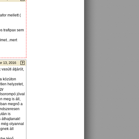
for mellett (
s trafipax sem
lmet...mert
pr 13, 2016
vasúti átjárót,
 a közúton
tlen helyzetet,
gy
élsorompó jóval
n meg is áll,
obban megnő a
rendszeresen
után is
 áthajtanak!
b, még olyannal
égnek áll
sbe lépő