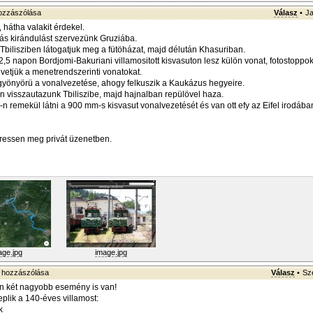
zzászólása
Válasz
•
Ja
 hátha valakit érdekel.
ás kirándulást szervezünk Gruziába.
Tbilisziben látogatjuk meg a fütöházat, majd délután Khasuriban.
,5 napon Bordjomi-Bakuriani villamositott kisvasuton lesz külön vonat, fotostoppokka
vetjük a menetrendszerinti vonatokat.
gyönyörü a vonalvezetése, ahogy felkuszik a Kaukázus hegyeire.
n visszautazunk Tbiliszibe, majd hajnalban repülövel haza.
n remekül látni a 900 mm-s kisvasut vonalvezetését és van ott efy az Eifel irodában
eressen meg privát üzenetben.
age.jpg
image.jpg
hozzászólása
Válasz
•
Sz
 két nagyobb esemény is van!
lik a 140-éves villamost:
k