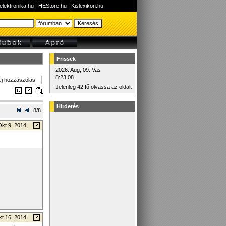
elektronika.hu
|
HEStore.hu
|
Kislexikon.hu
Frissek
2026. Aug, 09. Vas
8:23:08
j hozzászólás
Jelenleg 42 fő olvassa az oldalt
Hirdetés
8/8
Okt 9, 2014
t 16, 2014