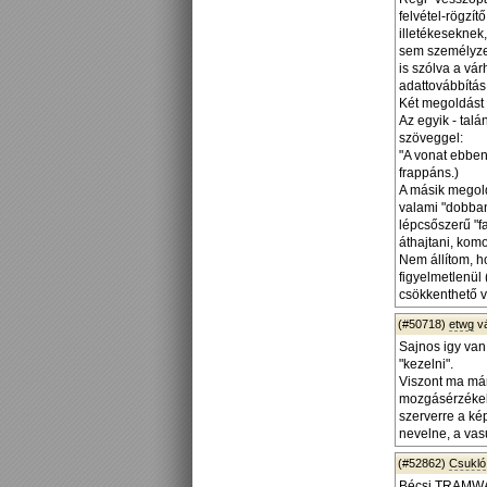
felvétel-rögzít
illetékeseknek
sem személyzet
is szólva a vá
adattovábbítás
Két megoldást 
Az egyik - talá
szöveggel:
"A vonat ebben
frappáns.)
A másik megold
valami "dobbant
lépcsőszerű "f
áthajtani, kom
Nem állítom, h
figyelmetlenül
csökkenthető v
(#50718)
etwg
v
Sajnos igy van
"kezelni".
Viszont ma már 
mozgásérzékelö
szerverre a ké
nevelne, a vasu
(#52862)
Csukló
Bécsi
TRAMWA