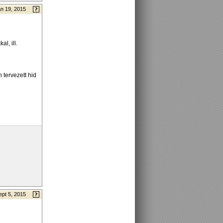
n 19, 2015
l, ill.
 tervezett hid
ept 5, 2015