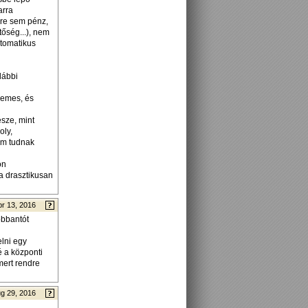
arra
rre sem pénz,
tőség...), nem
utomatikus
alábbi
lemes, és
észe, mint
oly,
em tudnak
ón
a drasztikusan
pr 13, 2016
obbantót
elni egy
é a központi
mert rendre
g 29, 2016