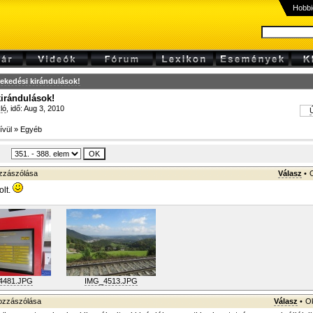
Hobbi
ekedési kirándulások!
irándulások!
ló
, idő: Aug 3, 2010
Ú
ívül
»
Egyéb
zzászólása
Válasz
•
olt.
4481.JPG
IMG_4513.JPG
zzászólása
Válasz
•
Ok