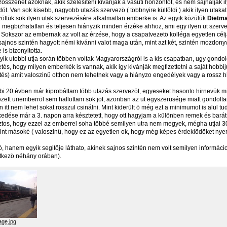
zösszenet azoknak, akik szélesiteni kivánják a vasuti horizontot, és nem sajnálják 
öt. Van sok kisebb, nagyobb utazás szervezö ( többnyire külföldi ) akik ilyen utaka
öttük sok ilyen utak szervezésére alkalmatlan emberke is. Az egyik közülük
Dietm
n megbizhatatlan és teljesen hiányzik minden érzéke ahhoz, ami egy ilyen ut szer
. Sokszor az embernak az volt az érzése, hogy a csapatvezetö kolléga egyetlen cé
sajnos szintén hagyott némi kivánni valot maga után, mint azt két, szintén mozdony
 is bizonyitotta.
yik utobbi utja során többen voltak Magyarországról is a kis csapatban, ugy gondo
etés, hogy milyen emberkék is vannak, akik igy kivánják megfizettetni a saját hobbij
s) amit valoszinü otthon nem tehetnek vagy a hiányzo engedélyek vagy a rossz hi
bi 20 évben már kiprobáltam több utazás szervezöt, egyeseket hasonlo hirnevük m
ezett uriemberröl sem hallottam sok jot, azonban az ut egyszerüsége miatt gondoltam
n itt nem lehet sokat rosszul csinálni. Mint kiderült ö még ezt a minimumot is alul tu
kedése már a 3. napon arra késztetett, hogy ott hagyjam a különben remek és bará
iztos, hogy ezzel az emberrel soha többé semilyen utra nem megyek, mégha utjai 
int másoké ( valoszinü, hogy ez az egyetlen ok, hogy még képes érdeklödöket nyerni
, hanem egyik segitöje láthato, akinek sajnos szintén nem volt semilyen informácio
etkezö néhány orában).
age.jpg