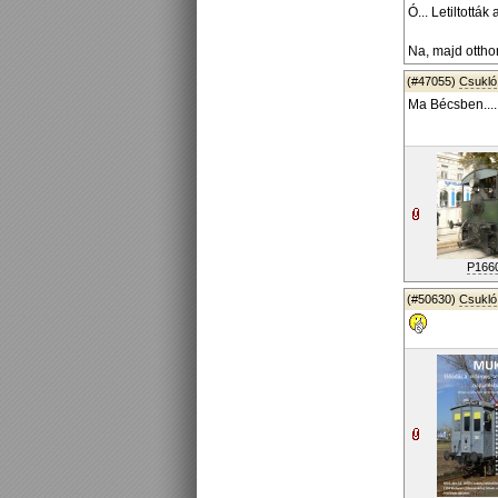
Ó... Letiltottá
Na, majd otth
(#47055)
Csukló
Ma Bécsben....
P166
(#50630)
Csukló