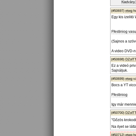
Kiadvány1
(#50697)
etwg
ho
Egy kis izelitö
Ffestiniog vasu
(Sajnos a szöv
A video DVD-n 
(#50698)
DZolT
Ez a videó priv
Sajnáljuk.
(#50699)
etwg
v
Bocs a YT vicc
Ffestiniog
Igy már mennie 
(#50700)
DZolT
"Gőzös krokodi
Na ilyet se lát
(#50712)
etwg
ho