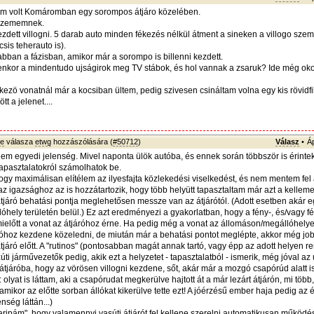
m volt Komáromban egy sorompos átjáro közelében.
 szememnek.
ezdett villogni. 5 darab auto minden fékezés nélkül átment a sineken a villogo szema
sis teherauto is).
abban a fázisban, amikor már a sorompo is billenni kezdett.
enkor a mindentudo ujságirok meg TV stábok, és hol vannak a zsaruk? Ide még oko
kezö vonatnál már a kocsiban ültem, pedig szivesen csináltam volna egy kis rövidfi
tt a jelenet....
ye
válasza
etwg
hozzászólására (
#50712
)
Válasz
•
Á
em egyedi jelenség. Mivel naponta ülök autóba, és ennek során többször is érintek 
tapasztalatokról számolhatok be.
hogy maximálisan elítélem az ilyesfajta közlekedési viselkedést, és nem mentem fel
az igazsághoz az is hozzátartozik, hogy több helyütt tapasztaltam már azt a kelleme
átjáró behatási pontja meglehetősen messze van az átjárótól. (Adott esetben akár e
óhely területén belül.) Ez azt eredményezi a gyakorlatban, hogy a fény-, és/vagy f
, mielőtt a vonat az átjáróhoz érne. Ha pedig még a vonat az állomáson/megállóhelye
áróhoz kezdene közeledni, de miután már a behatási pontot meglépte, akkor még j
tjáró előtt. A "rutinos" (pontosabban magát annak tartó, vagy épp az adott helyen 
ti járművezetők pedig, akik ezt a helyzetet - tapasztalatból - ismerik, még jóval az 
átjáróba, hogy az vörösen villogni kezdene, sőt, akár már a mozgó csapórúd alatt is
u: olyat is láttam, aki a csapórudat megkerülve hajtott át a már lezárt átjárón, mi töb
 amikor az előtte sorban állókat kikerülve tette ezt! A jóérzésű ember haja pedig az 
nség láttán...)
ripám", hogy valamennyi vasúti átjárót fel kellene szerelni automatikusan működé