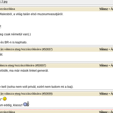
.2.jpg
zzászólása
Válasz
•
Á
 Walesböl, a világ talán elsö muzeumvasutjáról.
t
eg csak németül van).)
és BR-n is kaphato.
Tán
válasza
etwg
hozzászólására (
#50697
)
Válasz
•
Á
át.
álasza
etwg
hozzászólására (
#50697
)
Válasz
•
Á
elödik, ma már másik linket generál.
kell (soha nem volt privát, ezért nem tudom mi a baj).
Tán
válasza
etwg
hozzászólására (
#50699
)
Válasz
•
Á
l"
tam eddig, klassz!
zzászólása
Válasz
•
Á