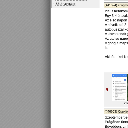
•
ESU navigátor
(#41524)
etwg
ho
Ide is berakom,
Egy 3-4 éjszak
Az elsö napon 
A következö 2-2
autobusszal kö
A kisvasutnak 
Az utolso napo
A google maps-
is.
Akit érdekel k
im
(#46603)
Csukló
Szeptemberben
Prágában ünnep
Bővebben: Lin