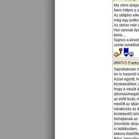
Ma némi dolgo
Nem hittem a
Az utátjáro elk
még egy potkoc
Az utolso már 
Hol vannak ily
kéne...
Sajnos a követ
szinte ismétlödö
(#50717)
Frank
Sajnálatosan n
én is hasonló 
Azzal együtt, 
közlekedőket, 
hogy a vasúti 
állomás/megáll
az előtt lezár
mielőtt az átj
várakozás az á
közlekedő) közú
behajtanak az 
(Horribile dict
is találkoztam,
ekkora felelőtle
Régi "vesszőpa