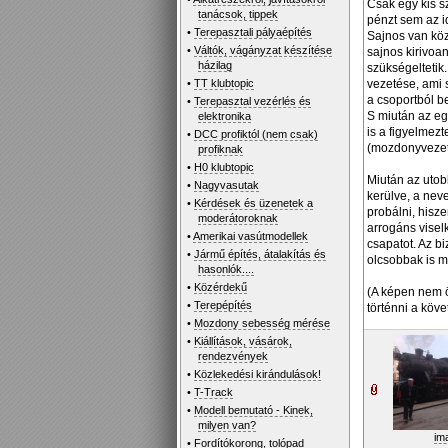
Csak egy kis s
tanácsok, tippek
pénzt sem az id
•
Terepasztali pályaépítés
Sajnos van köz
•
Váltók, vágányzat készítése
sajnos kirivoa
házilag
szükségeltetik
•
TT klubtopic
vezetése, ami 
a csoportból be
•
Terepasztal vezérlés és
S miután az eg
elektronika
is a figyelmezt
•
DCC profiktól (nem csak)
(mozdonyvezeté
profiknak
•
H0 klubtopic
Miután az utob
•
Nagyvasutak
kerülve, a nev
•
Kérdések és üzenetek a
probálni, hisze
moderátoroknak
arrogáns visel
•
Amerikai vasútmodellek
csapatot. Az b
•
Jármű építés, átalakítás és
olcsobbak is m
hasonlók....
•
Közérdekű
(A képen nem ö
•
Terepépítés
történni a köv
•
Mozdony sebesség mérése
•
Kiállítások, vásárok,
rendezvények
•
Közlekedési kirándulások!
•
T-Track
•
Modell bemutató - Kinek,
milyen van?
im
•
Fordítókorong, tolópad