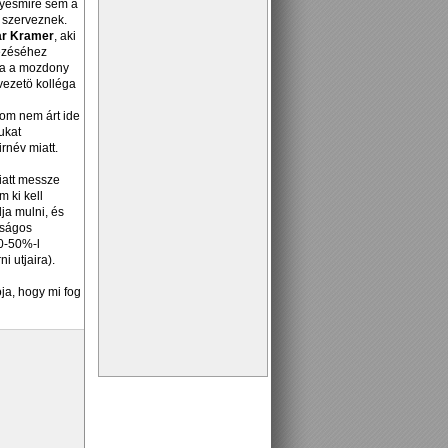
ilyesmire sem a
t szerveznek.
ar Kramer
, aki
vezéséhez
lja a mozdony
vezetö kolléga
lom nem árt ide
ukat
rnév miatt.
iatt messze
 ki kell
dja mulni, és
tságos
30-50%-l
 utjaira).
ja, hogy mi fog