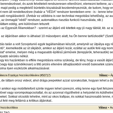
ő berendezéssel, és azok felvételeit rendszeresen ellenőrizni, elemezni kellene, az 
, majd pedig a megfelelő büntetés kiszabását kezdeményezniük, de tudom, hogy e
 nem áll rendelkezésre (habár a "VÉDA" rendszer kereteiben erre - is - lenne lehe
rható rongálásokról. (Ámbár ez utóbbira is van technikai megoldási lehetőség, az a
, az önmagát "védő" rendszer, automatikus riasztás funkció használata, stb.)
láttam eddig, ami különösen tetszett:
n az Egyesült Államokban? - szerint az átjáró elé kitettek egy jó nagy táblát, kb. az 
 az átjáróban akkor is áthalad 10 másodperc alatt, ha Ön benne tartózkodik!" (Szel
ás talán a volt Szovjetunió egyik tagállamában készült, amelynél az útpálya egy r
ó", kiemelkedik az út síkjából, amikor az átjáró lezár, ezáltal az autók felé egy kom
alat" emelve, melyen még a magasabb építésű járművek (terepjárók, teherautók) s
olyabb sérülés nélkül.
ogy kis hazánkban is efféle megoldásra volna szükség, de tény, hogy a vasúti átjár
 (vagy épp szándékosan) a tiltó jelzés ellenére áthajtásokból eredő balesetek szám
olna ilyen eszközök alkalmazásával.
álasza
Frankye
hozzászólására (
#50717
)
Válasz
•
Á
, de láttam orosz videot, ahol drága jeepekkel azzal szorakoztak, hogyan lehet a d
amikor egy mobiltelefont szinte ingyen lehet szerezni, elég lenne egy ilyet felszer
vel vagy sorompokapcsolattal, és az azonnal rögzithetné a helyzetet és küldhetn
peket. Sokkal olcsobb lehetne, mint az okos trafipax, és sokkal hasznosabb lenne, 
t felé meg feltárná a kritikus átjárokat..
hozzászólása
Válasz
•
Au
Y TAG