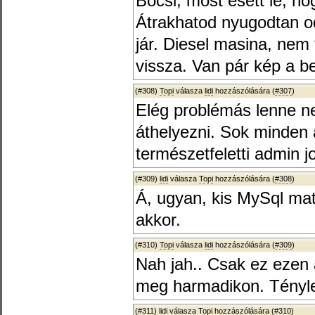
Bocsi, most esett le, hog
Átrakhatod nyugodtan o
jár. Diesel masina, nem
vissza. Van pár kép a bel
(#308)
Topi
válasza
lidi
hozzászólására (
#307
)
Elég problémás lenne ne
áthelyezni. Sok minden 
természetfeletti admin 
(#309)
lidi
válasza
Topi
hozzászólására (
#308
)
Á, ugyan, kis MySql ma
akkor.
(#310)
Topi
válasza
lidi
hozzászólására (
#309
)
Nah jah.. Csak ez ezen
meg harmadikon. Tényle
(#311)
lidi
válasza
Topi
hozzászólására (
#310
)