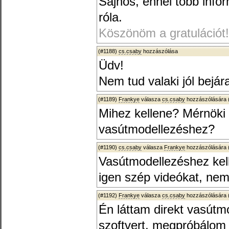
Sajnos, ennél több infor
róla.
Köszönöm a gratulációt!
(#1188)
cs.csaby
hozzászólása
Üdv!
Nem tud valaki jól bejá
(#1189)
Frankye
válasza
cs.csaby
hozzászólására 
Mihez kellene? Mérnöki
vasútmodellezéshez?
(#1190)
cs.csaby
válasza
Frankye
hozzászólására 
Vasútmodellezéshez kel
igen szép videókat, ne
(#1192)
Frankye
válasza
cs.csaby
hozzászólására 
Én láttam direkt vasút
szoftvert, megpróbálom