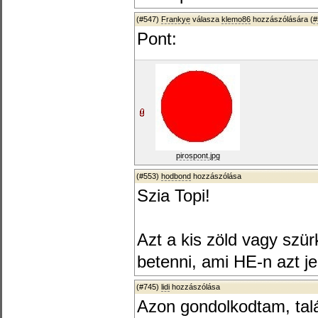
(#547)
Frankye
válasza
klemo86
hozzászólására (
#
Pont:
pirospont.jpg
(#553)
hodbond
hozzászólása
Szia Topi!
Azt a kis zöld vagy szür
betenni, ami HE-n azt jel
(#745)
lidi
hozzászólása
Azon gondolkodtam, talá