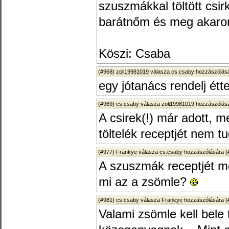
szuszmákkal töltött csir
barátnőm és meg akarom
Köszi: Csaba
(#968)
zoli19981019
válasza
cs.csaby
hozzászólásá
egy jótanács rendelj étt
(#969)
cs.csaby
válasza
zoli19981019
hozzászólásá
A csirek(!) már adott, 
töltelék receptjét nem t
(#977)
Frankye
válasza
cs.csaby
hozzászólására (
A szuszmák receptjét 
mi az a zsömle?
(#981)
cs.csaby
válasza
Frankye
hozzászólására (
Valami zsömle kell bele 