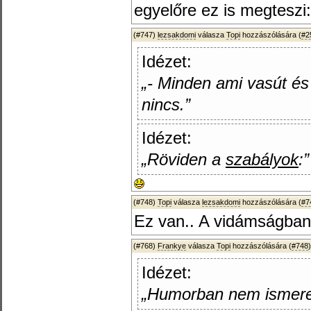
egyelőre ez is megteszi
(#747)
lezsakdomi
válasza
Topi
hozzászólására (
#2
Idézet:
„- Minden ami vasút é
nincs.”
Idézet:
„Röviden a
szabályok
:”
(#748)
Topi
válasza
lezsakdomi
hozzászólására (
#7
Ez van.. A vidámságban
(#768)
Frankye
válasza
Topi
hozzászólására (
#748
)
Idézet:
„Humorban nem ismerek