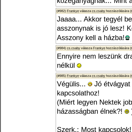
közeganyagnak... Mint 
(#982)
Frankye
válasza
cs.csaby
hozzászólására (
Jaaaa... Akkor tegyél b
asszonynak is jó lesz!
Asszony kell a házba!
(#984)
cs.csaby
válasza
Frankye
hozzászólására (
Ennyire nem leszünk dr
nélkül
(#985)
Frankye
válasza
cs.csaby
hozzászólására (
Végülis...
Jó étvágyat 
kapcsolathoz!
(Miért legyen Nektek jo
házasságban élnek?!
Szerk.: Most kapcsolok!