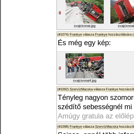
svajcivonat.jpg
svajcivonat
(#1074)
Frankye
válasza
Frankye
hozzászólására (
És még egy kép:
svajcivonat4.jpg
(#1092)
SzervízMacska
válasza
Frankye
hozzászól
Tényleg nagyon szomorú.
szédítő sebességnél mi 
Amúgy gratula az előlép
(#1098)
Frankye
válasza
SzervízMacska
hozzászól