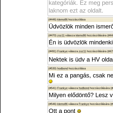
kategóriák. Ez meg persz
laknom ezt az oldalt.
(#446)
klemo86
hozzászólása
Üdvözlök minden ismerős
(#470)
zoz11
válasza
klemo86
hozzászólására (
#44
Én is üdvözlök mindenkit
(#491)
Frankye
válasza
zoz11
hozzászólására (
#47
Nektek is üdv a HV olda
(#530)
hodbond
hozzászólása
Mi ez a pangás, csak n
(#541)
Frankye
válasza
hodbond
hozzászólására (
#
Milyen elődöntő? Lesz 
(#546)
klemo86
válasza
Frankye
hozzászólására (
#
Ott a pont