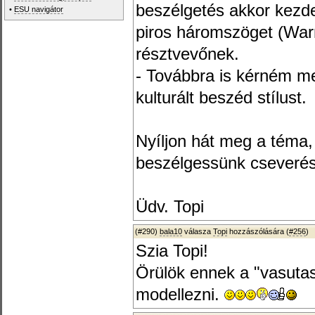
beszélgetés akkor kezde
•
ESU navigátor
piros háromszöget (War
résztvevőnek.
- Továbbra is kérném me
kulturált beszéd stílust.
Nyíljon hát meg a téma
beszélgessünk cseverés
Üdv. Topi
(#290)
bala10
válasza
Topi
hozzászólására (
#256
)
Szia Topi!
Örülök ennek a "vasuta
modellezni.