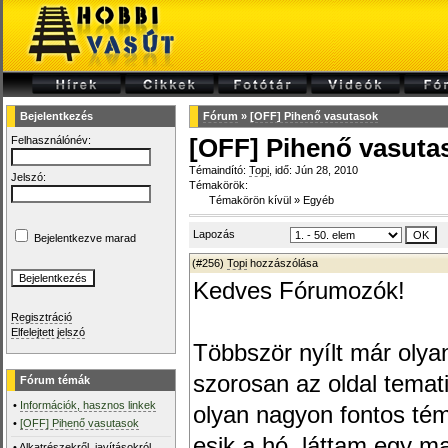
Bejelentkezés
Fórum
»
[OFF] Pihenő vasutasok
Felhasználónév:
[OFF] Pihenő vasuta
Témaindító:
Topi
, idő: Jún 28, 2010
Jelszó:
Témakörök:
Témakörön kívül
»
Egyéb
Lapozás
Bejelentkezve marad
(#256)
Topi
hozzászólása
Kedves Fórumozók!
Regisztráció
Elfelejtett jelszó
Többször nyílt már olya
szorosan az oldal tema
Fórum témák
•
Információk, hasznos linkek
olyan nagyon fontos tém
•
[OFF] Pihenő vasutasok
esik a hó, láttam egy ma
•
Alkatrészekről, javításokról