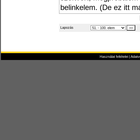
belinkelem. (De ez itt 
Lapozás
Használat feltételei
|
Adatv