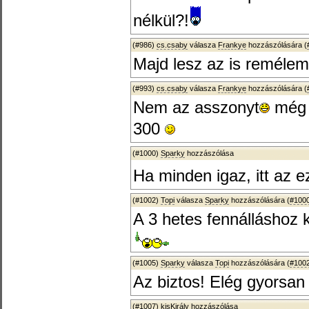
nélkül?!
(#986)
cs.csaby
válasza
Frankye
hozzászólására (
Majd lesz az is remélem
(#993)
cs.csaby
válasza
Frankye
hozzászólására (
Nem az asszonyt
még 
300
(#1000)
Sparky
hozzászólása
Ha minden igaz, itt az 
(#1002)
Topi
válasza
Sparky
hozzászólására (
#100
A 3 hetes fennálláshoz 
(#1005)
Sparky
válasza
Topi
hozzászólására (
#100
Az biztos! Elég gyorsan 
(#1007)
kisKirály
hozzászólása