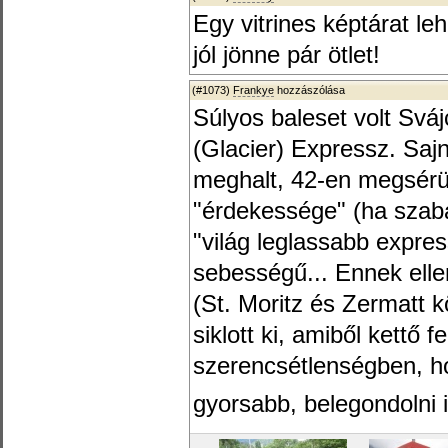
Egy vitrines képtárat leh
jól jönne pár ötlet!
(#1073)
Frankye
hozzászólása
Súlyos baleset volt Sváj
(Glacier) Expressz. Sa
meghalt, 42-en megsérül
"érdekessége" (ha szab
"világ leglassabb expre
sebességű... Ennek elle
(St. Moritz és Zermatt k
siklott ki, amiből kettő f
szerencsétlenségben, ho
gyorsabb, belegondolni i