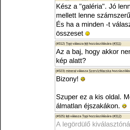
Kész a "galéria". Jó lenn
mellett lenne számszer
És ha a minden -t vála
összeset
(#312)
Topi
válasza
lidi
hozzászólására (
#311
)
Az a baj, hogy akkor ne
kép alatt?
(#323)
mineral
válasza
SzervízMacska
hozzászólás
Bizony!
Szuper ez a kis oldal. 
álmatlan éjszakákon.
(#325)
lidi
válasza
Topi
hozzászólására (
#312
)
A legördülő kiválasztón