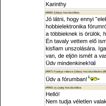
Karinthy
(#886)
GAtesz
hozzászólása
Jó látni, hogy ennyi "el
hobbielektronika fórumró
a többieknek is örülök, 
Én tavaly vettem elő ism
kisfiam unszolására. Ig
van, de eljön ismét a va
Üdv mindenkinek!
(#907)
Frankye
válasza
GAtesz
hozzászólására (
#
Üdv a fórumban!
(#960)
cs.csaby
hozzászólása
Helló!
Nem tudja véletlen vala