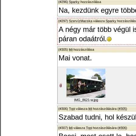
(#296)
Sparky
hozzászólása
Na, kezdünk egyre több
(#297)
SzervízMacska
válasza
Sparky
hozzászólás
A négy már több végül is
páran odaátról.
(#305)
lidi
hozzászólása
Mai vonat.
IMG_8621-w.jpg
(#306)
Topi
válasza
lidi
hozzászólására (
#305
)
Szabad tudni, hol készü
(#307)
lidi
válasza
Topi
hozzászólására (
#306
)