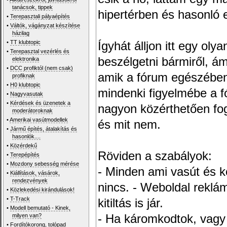
tanácsok, tippek
hipertérben és hasonló 
•
Terepasztali pályaépítés
•
Váltók, vágányzat készítése
házilag
•
TT klubtopic
Ígyhát álljon itt egy ol
•
Terepasztal vezérlés és
beszélgetni bármiről, ám
elektronika
•
DCC profiktól (nem csak)
amik a fórum egészében
profiknak
•
H0 klubtopic
mindenki figyelmébe a 
•
Nagyvasutak
•
Kérdések és üzenetek a
nagyon közérthetően fo
moderátoroknak
•
Amerikai vasútmodellek
és mit nem.
•
Jármű építés, átalakítás és
hasonlók....
•
Közérdekű
Röviden a szabályok:
•
Terepépítés
•
Mozdony sebesség mérése
- Minden ami vasút és k
•
Kiállítások, vásárok,
rendezvények
nincs. - Weboldal reklámo
•
Közlekedési kirándulások!
•
T-Track
kitiltás is jár.
•
Modell bemutató - Kinek,
milyen van?
- Ha káromkodtok, vagy
•
Fordítókorong, tolópad