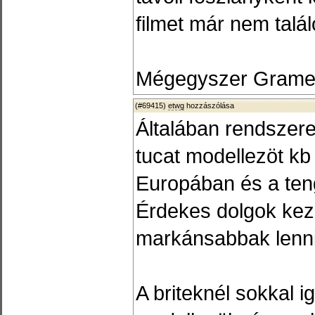
filmet már nem talá
Mégegyszer Gramer
(#69415)
etwg
hozzászólása
Általában rendszere
tucat modellezöt kb
Europában és a teng
Érdekes dolgok ke
markánsabbak lenni
A briteknél sokkal 