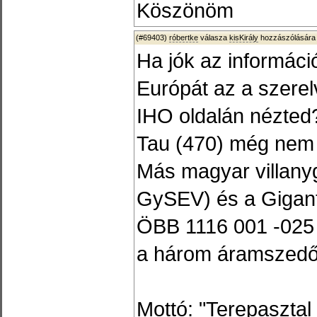
Köszönöm
(#69403)
róbertke
válasza
kisKirály
hozzászólására 
Ha jók az informáci
Európát az a szerel
IHO oldalán nézted
Tau (470) még nem l
Más magyar villany
GySEV) és a Gigant 
ÖBB 1116 001 -025 
a három áramszedő
Mottó: "Terepasztal