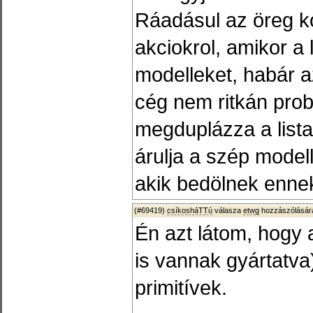
Ráadásul az öreg ko
akciokrol, amikor a l
modelleket, habár a
cég nem ritkán prob
megduplázza a lista
árulja a szép modell
akik bedölnek ennek
(#69419)
csíkosháTTú
válasza
etwg
hozzászólására
Én azt látom, hogy 
is vannak gyártatva)
primitívek.