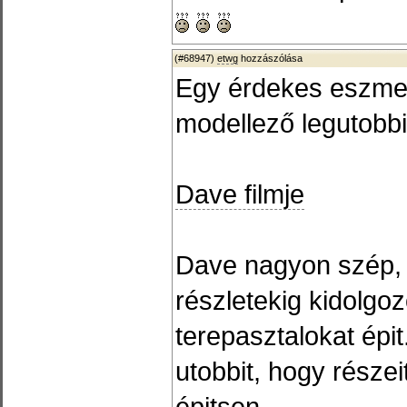
(#68947)
etwg
hozzászólása
Egy érdekes eszmec
modellező legutobbi
Dave filmje
Dave nagyon szép, öt
részletekig kidolgoz
terepasztalokat épi
utobbit, hogy részei
épitsen.