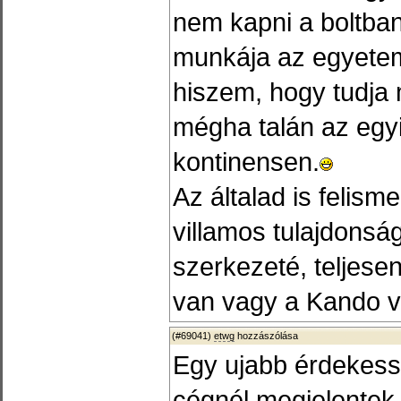
nem kapni a boltban
munkája az egyete
hiszem, hogy tudja 
mégha talán az egy
kontinensen.
Az általad is felisme
villamos tulajdonsá
szerkezeté, teljese
van vagy a Kando 
(#69041)
etwg
hozzászólása
Egy ujabb érdekess
cégnél megjelentek 