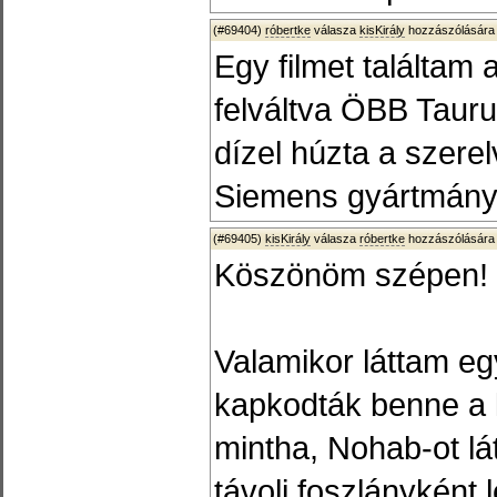
(#69404)
róbertke
válasza
kisKirály
hozzászólására 
Egy filmet találtam 
felváltva ÖBB Tauru
dízel húzta a szere
Siemens gyártmány
(#69405)
kisKirály
válasza
róbertke
hozzászólására 
Köszönöm szépen!
Valamikor láttam eg
kapkodták benne a k
mintha, Nohab-ot lá
távoli foszlányként