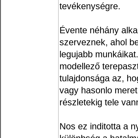
tevékenységre.
Évente néhány alka
szerveznek, ahol b
legujabb munkáikat.
modellező terepaszt
tulajdonsága az, h
vagy hasonlo meret
részletekig tele van
Nos ez inditotta a n