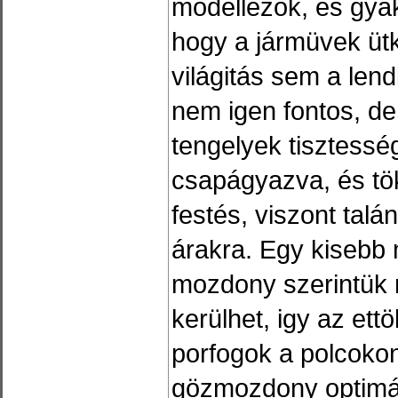
modellezök, és gya
hogy a jármüvek üt
világitás sem a le
nem igen fontos, de 
tengelyek tisztess
csapágyazva, és tök
festés, viszont tal
árakra. Egy kisebb 
mozdony szerintük
kerülhet, igy az ett
porfogok a polcoko
gözmozdony optimál