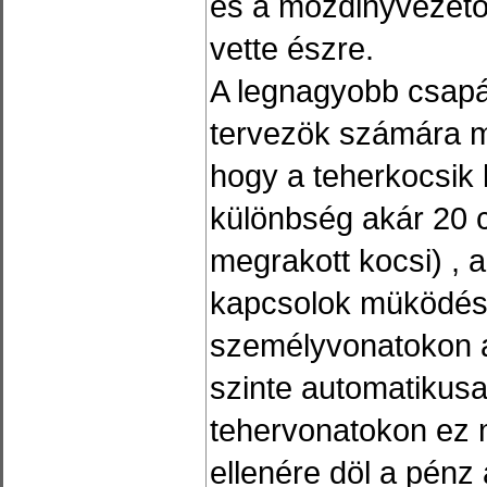
és a mozdinyvezetö
vette észre.
A legnagyobb csapá
tervezök számára m
hogy a teherkocsik 
különbség akár 20 c
megrakott kocsi) , a
kapcsolok müködésé
személyvonatokon 
szinte automatikus
tehervonatokon ez 
ellenére döl a pénz 