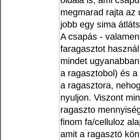
megmarad rajta az u
jobb egy sima átlá
A csapás - valamenn
faragasztot használ
mindet ugyanabban 
a ragasztobol) és a
a ragasztora, neho
nyuljon. Viszont mi
ragaszto mennyiség
finom fa/celluloz al
amit a ragasztö kön