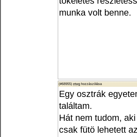
tökéletes részletes
munka volt benne.
(#68955)
etwg
hozzászólása
Egy osztrák egyete
találtam.
Hát nem tudom, aki e
csak fütö lehetett 