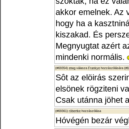
szokták, ha ez val
akkor emelnek. Az vi
hogy ha a kasztniná
kiszakad. És persze 
Megnyugtat azért a
mindenki normális.
(#69354)
etwg
válasza
Frankye
hozzászólására (
#6
Sôt az elöirás szeri
elsönek rögziteni va
Csak utánna jöhet 
(#69361)
róbertke
hozzászólása
Hóvégén bezár vég