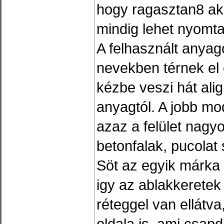
hogy ragasztan8 ak
mindig lehet nyomta
A felhasznált anyago
nevekben térnek el
kézbe veszi hát ali
anyagtól. A jobb mo
azaz a felület nagyo
betonfalak, pucolat 
Söt az egyik márka 
igy az ablakkeretek
réteggel van ellátv
oldala is, ami csap