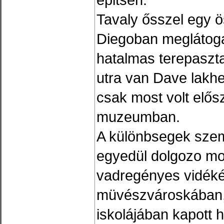
Tavaly ősszel egy ö
Diegoban meglátogat
hatalmas terepasztal
utra van Dave lakhe
csak most volt elős
muzeumban.
A különbsegek sze
egyedül dolgozo mo
vadregényes vidéké
müvészvároskában,
iskolájában kapott 