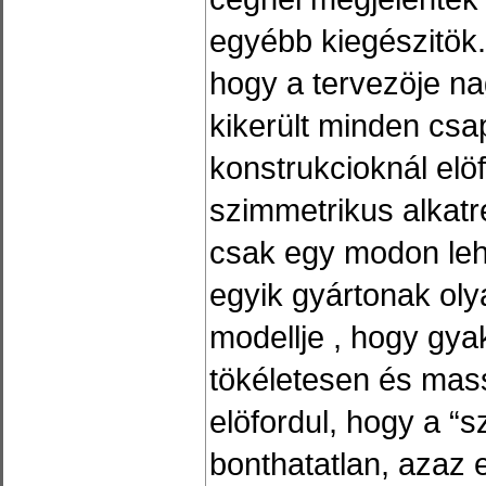
egyébb kiegészitök. 
hogy a tervezöje na
kikerült minden csa
konstrukcioknál elöf
szimmetrikus alkatr
csak egy modon lehe
egyik gyártonak oly
modellje , hogy gyak
tökéletesen és mass
elöfordul, hogy a “
bonthatatlan, azaz e