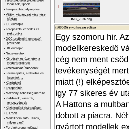
tanácsok, tippek
•
Terepasztali pályaépítés
•
Váltók, vágányzat készítése
házilag
IMG_7036.png
•
TT klubtopic
(#68865)
etwg
hozzászólása
•
Terepasztal vezérlés és
elektronika
Egy szomoru hir. A
•
DCC profiktól (nem csak)
profiknak
modellkereskedö vál
•
H0 klubtopic
•
Nagyvasutak
cég nem ment csödbe
•
Kérdések és üzenetek a
moderátoroknak
tevékenységét mert
•
Amerikai vasútmodellek
•
Jármű építés, átalakítás és
hasonlók....
miatt (!) elképeszt
•
Közérdekű
•
Terepépítés
igy 77 sikeres év utá
•
Mozdony sebesség mérése
•
Kiállítások, vásárok,
A Hattons a multban
rendezvények
•
Közlekedési kirándulások!
dobott a piacra. N
•
T-Track
•
Modell bemutató - Kinek,
milyen van?
gyártott modellek ext
•
Fordítókorong, tolópad