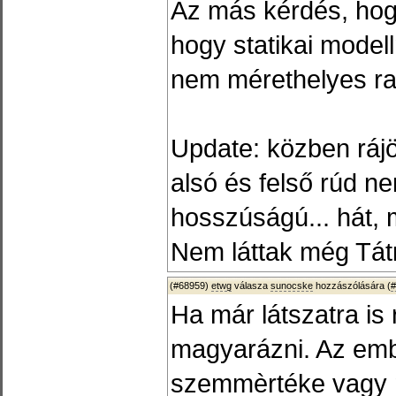
Az más kérdés, hog
hogy statikai modell
nem mérethelyes ra
Update: közben rájöt
alsó és felső rúd n
hosszúságú... hát, 
Nem láttak még Tát
(#68959)
etwg
válasza
sunocske
hozzászólására (
#
Ha már látszatra is 
magyarázni. Az em
szemmèrtéke vagy n