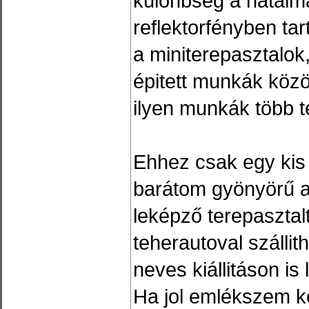
különbség a hatalm
reflektorfényben tar
a miniterepasztalok,
épitett munkák közö
ilyen munkák több 
Ehhez csak egy kis 
barátom gyönyörű a
leképző terepasztalt
teherautoval szállit
neves kiállitáson is l
Ha jol emlékszem k