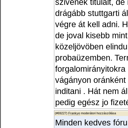
szivének titulált, d
drágább stuttgarti á
végre át kell adni. 
de joval kisebb mint
közeljövöben elindu
probaüzemben. Te
forgalomirányitokra
vágányon oránként 20
inditani . Hát nem 
pedig egész jo fize
(#69227)
Frankye
moderátori hozzászólása
Minden kedves fóru