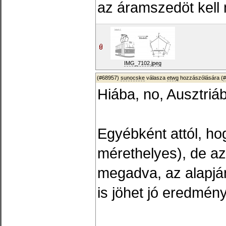
az áramszedöt kell 
IMG_7102.jpeg
(#68957)
sunocske
válasza
etwg
hozzászólására (
#
Hiába, no, Ausztriá
Egyébként attól, ho
mérethelyes), de az
megadva, az alapján
is jöhet jó eredmény