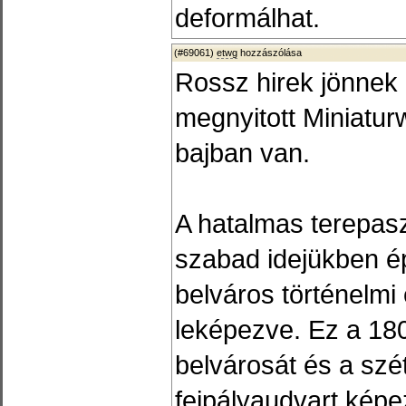
deformálhat.
(#69061)
etwg
hozzászólása
Rossz hirek jönnek 
megnyitott Miniaturw
bajban van.
A hatalmas terepas
szabad idejükben ép
belváros történelmi
leképezve. Ez a 180
belvárosát és a szé
fejpályaudvart képe