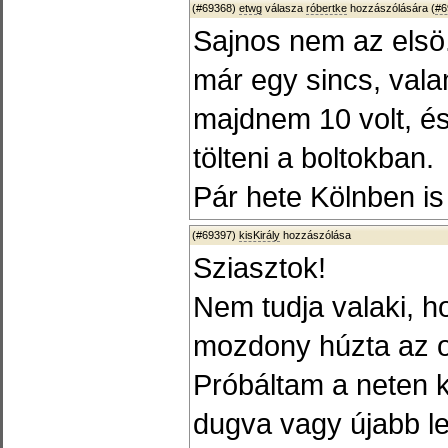
(#69368)
etwg
válasza
róbertke
hozzászólására (
#6
Sajnos nem az elsö
már egy sincs, val
majdnem 10 volt, és
tölteni a boltokban.
Pár hete Kölnben i
(#69397)
kisKirály
hozzászólása
Sziasztok!
Nem tudja valaki, 
mozdony húzta az o
Próbáltam a neten k
dugva vagy újabb lem