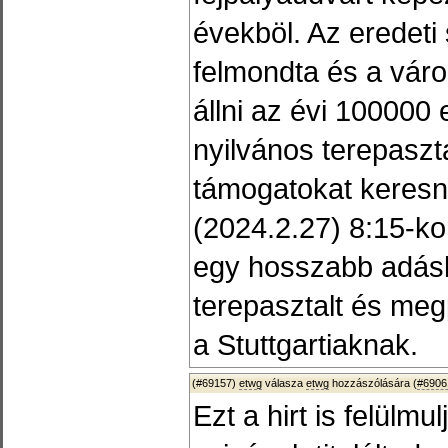
évekböl. Az eredeti
felmondta és a vár
állni az évi 100000 
nyilvános terepaszta
támogatokat keresne
(2024.2.27) 8:15-ko
egy hosszabb adásb
terepasztalt és meg
a Stuttgartiaknak.
(#69157)
etwg
válasza
etwg
hozzászólására (
#6906
Ezt a hirt is felülm