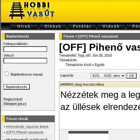
Bejelentkezés
Fórum
»
[OFF] Pihenő vasutasok
[OFF] Pihenő va
Felhasználónév:
Jelszó:
Témaindító:
Topi
, idő: Jún 28, 2010
Témakörök:
Témakörön kívül
»
Egyéb
Bejelentkezve marad
Lapozás
(#68854)
etwg
hozzászólása
Nézzétek meg a leg
Regisztráció
az üllések elrendez
Elfelejtett jelszó
Fórum témák
•
Információk, hasznos linkek
•
[OFF] Pihenő vasutasok
•
Alkatrészekről, javításokról