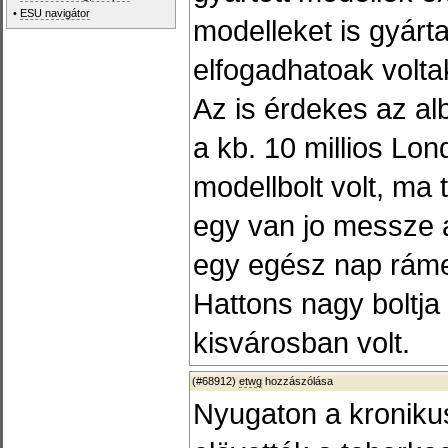
•
ESU navigátor
modelleket is gyárta
elfogadhatoak volta
Az is érdekes az al
a kb. 10 millios Lo
modellbolt volt, ma 
egy van jo messze a
egy egész nap rámeg
Hattons nagy boltja
kisvárosban volt.
(#68912)
etwg
hozzászólása
Nyugaton a kroniku