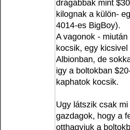
drágábbak mint $30
kilognak a külön- e
4014-es BigBoy).
A vagonok - miután 
kocsik, egy kicsive
Albionban, de sokk
igy a boltokban $2
kaphatok kocsik.
Ugy látszik csak mi
gazdagok, hogy a fen
otthagyjuk a boltok