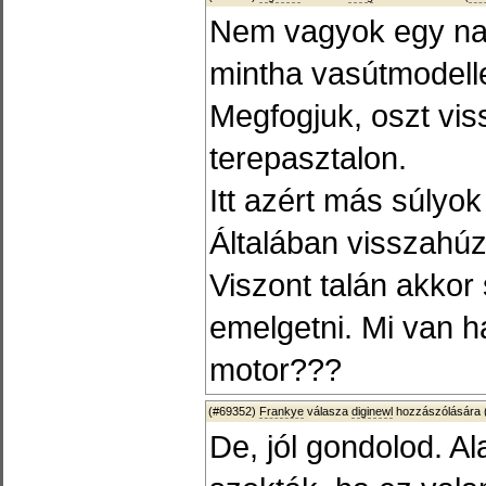
Nem vagyok egy nag
mintha vasútmodell
Megfogjuk, oszt vis
terepasztalon.
Itt azért más súlyo
Általában visszahú
Viszont talán akkor
emelgetni. Mi van h
motor???
(#69352)
Frankye
válasza
diginewl
hozzászólására 
De, jól gondolod. A