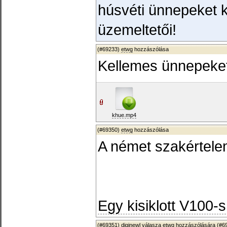
húsvéti ünnepeket k
üzemeltetői!
(#69233)
etwg
hozzászólása
Kellemes ünnepeket
khue.mp4
(#69350)
etwg
hozzászólása
A német szakértele
Egy kisiklott V100-s
(#69351)
diginewl
válasza
etwg
hozzászólására (
#6