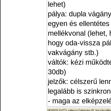
lehet)
pálya: dupla vágány
egyen és ellentétes 
mellékvonal (lehet, 
hogy oda-vissza pál
vakvágány stb.)
váltók: kézi működt
30db)
jelzők: célszerű le
legalább is szinkro
- maga az elképzel
(#16970)
FriTTz
válasza
Gaborsky-PL
hozzászólásá