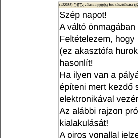
(#22386)
FriTTz
válasza
mónika
hozzászólására (
#
Szép napot!
A váltó önmagában 
Feltételezem, hogy 
(ez akasztófa huro
hasonlít!
Ha ilyen van a pályá
építeni mert kezdő 
elektronikával vezére
Az alábbi rajzon pró
kialakulását!
A piros vonallal je