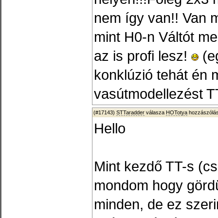
nem így van!! Van 
mint H0-n Váltót me
az is profi lesz!
(e
konklúzió tehát én
vasútmodellezést T
(#17143)
STTaradder
válasza
HOTotya
hozzászólás
Hello
Mint kezdő TT-s (c
mondom hogy gördü
minden, de ez szeri