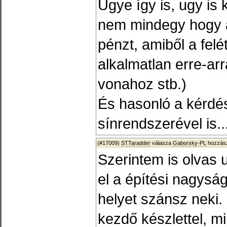
Ugye így is, ugy is 
nem mindegy hogy a
pénzt, amiből a felé
alkalmatlan erre-ar
vonahoz stb.)
És hasonló a kérdé
sínrendszerével is..
(#17009)
STTaradder
válasza
Gaborsky-PL
hozzász
Szerintem is olvas
el a építési nagysá
helyet szánsz neki. 
kezdő készlettel, mi