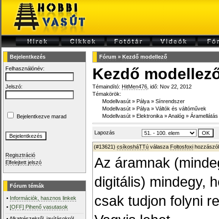
Bejelentkezés
Fórum
»
Kezdő modellező
Kezdő modellez
Felhasználónév:
Jelszó:
Témaindító:
HitMen476
, idő: Nov 22, 2012
Témakörök:
Modellvasút
»
Pálya
»
Sínrendszer
Modellvasút
»
Pálya
»
Váltók és váltóművek
Modellvasút
»
Elektronika
»
Analóg
»
Áramellátás
Bejelentkezve marad
Lapozás
(#13621)
csíkosháTTú
válasza
Foltosfoxi
hozzászól
Regisztráció
Az áramnak (mindeg
Elfelejtett jelszó
digitális) mindegy, 
Fórum témák
csak tudjon folyni 
•
Információk, hasznos linkek
•
[OFF] Pihenő vasutasok
•
Alkatrészekről, javításokról