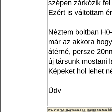
szépen zárkózik fel
Ezért is váltottam é
Néztem boltban H0-á
már az akkora hogy 
átérné, persze 20n
új társunk mostani
Képeket hol lehet n
Üdv
(#17145)
HOTotya
válasza
STTaradder
hozzászólás