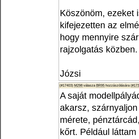
Köszönöm, ezeket i
kifejezetten az elmél
hogy mennyire szárn
rajzolgatás közben.
Józsi
(#17403)
M298
válasza
BR95
hozzászólására (
#17
A saját modellpályá
akarsz, szárnyaljon
mérete, pénztárcád,
kőrt. Például láttam