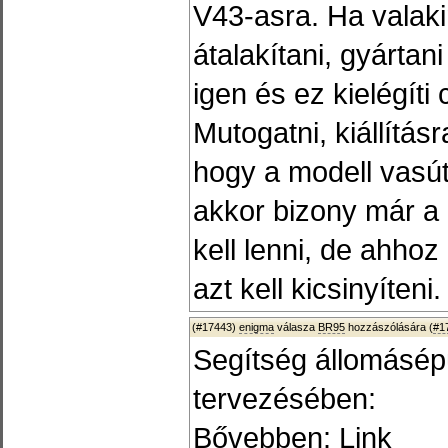
V43-asra. Ha valakin
átalakítani, gyártan
igen és ez kielégíti
Mutogatni, kiállításra
hogy a modell vasút
akkor bizony már a
kell lenni, de ahho
azt kell kicsinyíteni.
(#17443)
enigma
válasza
BR95
hozzászólására (
#1
Segítség állomásép
tervezésében:
Bővebben: Link