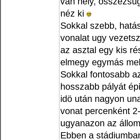
van hely, összezsu
néz ki
Sokkal szebb, hatá
vonalat ugy vezetsz
az asztal egy kis r
elmegy egymás mell
Sokkal fontosabb az
hosszabb pályát épi
idö után nagyon un
vonat percenként 2-
ugyanazon az állo
Ebben a stádiumban