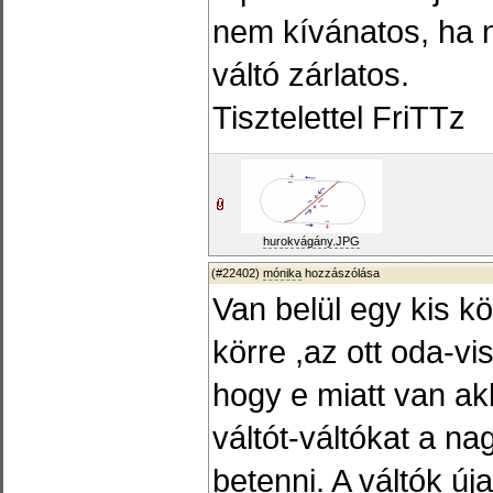
nem kívánatos, ha n
váltó zárlatos.
Tisztelettel FriTTz
hurokvágány.JPG
(#22402)
mónika
hozzászólása
Van belül egy kis k
körre ,az ott oda-vi
hogy e miatt van ak
váltót-váltókat a n
betenni. A váltók új