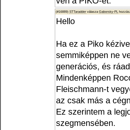
veri a PIKO-ét.
(#16889)
STTaradder
válasza
Gaborsky-PL
hozzász
Hello
Ha ez a Piko kézive
semmiképpen ne ved
generációs, és ráadá
Mindenképpen Roco
Fleischmann-t vegyé
az csak más a cégn
Ez szerintem a legj
szegmensében.