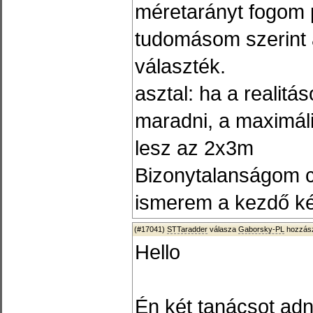
méretarányt fogom p
tudomásom szerint 
választék.
asztal: ha a realitá
maradni, a maximál
lesz az 2x3m
Bizonytalanságom 
ismerem a kezdő kés
(#17041)
STTaradder
válasza
Gaborsky-PL
hozzász
Hello
Én két tanácsot adn