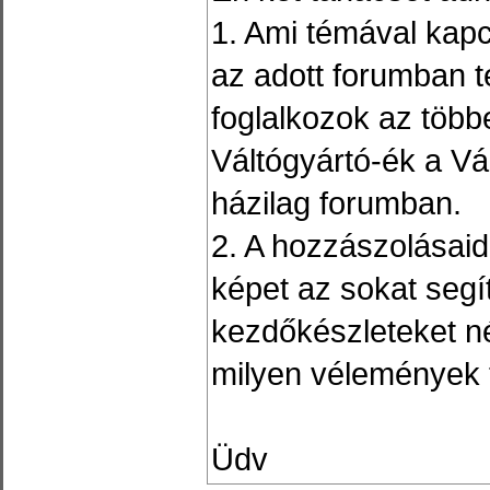
1. Ami témával kapc
az adott forumban t
foglalkozok az többe
Váltógyártó-ék a Vá
házilag forumban.
2. A hozzászolásaid
képet az sokat segí
kezdőkészleteket né
milyen vélemények 
Üdv