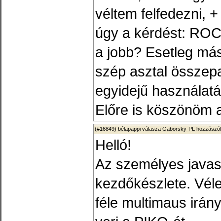
véltem felfedezni, 
úgy a kérdést: ROC
a jobb? Esetleg más
szép asztal összep
egyidejű használatá
Előre is köszönöm a
(#16849)
bélapappi
válasza
Gaborsky-PL
hozzászól
Helló!
Az személyes javas
kezdőkészlete. Vé
féle multimaus irán