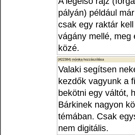
A legelső rajz (forg
pályán) például már
csak egy raktár kell
vágány mellé, meg 
közé.
(#22384)
mónika
hozzászólása
Valaki segítsen ne
kezdők vagyunk a f
bekötni egy váltót,
Bárkinek nagyon kös
témában. Csak egys
nem digitális.