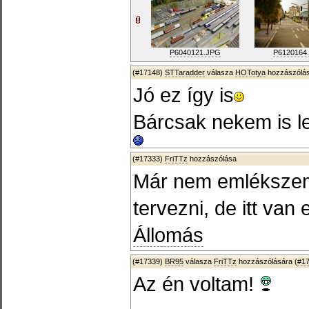
P6040121.JPG
P6120164
(#17148)
STTaradder
válasza
HOTotya
hozzászólás
Jó ez így is
Bárcsak nekem is l
(#17333)
FriTTz
hozzászólása
Már nem emlékszem 
tervezni, de itt van
Állomás
(#17339)
BR95
válasza
FriTTz
hozzászólására (
#1
Az én voltam!