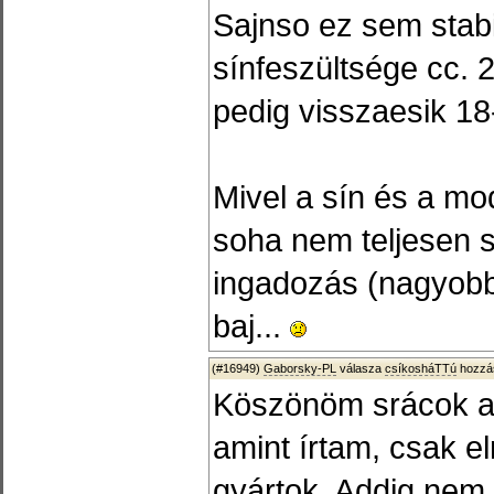
Sajnso ez sem stabil
sínfeszültsége cc. 2
pedig visszaesik 18
Mivel a sín és a mo
soha nem teljesen st
ingadozás (nagyobb
baj...
(#16949)
Gaborsky-PL
válasza
csíkosháTTú
hozzás
Köszönöm srácok az
amint írtam, csak el
gyártok. Addig nem