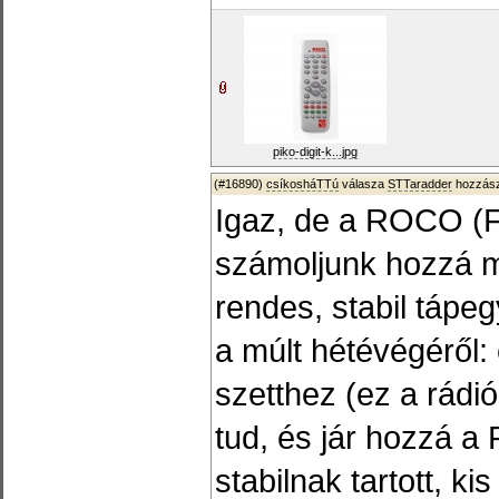
piko-digit-k...jpg
(#16890)
csíkosháTTú
válasza
STTaradder
hozzász
Igaz, de a ROCO (
számoljunk hozzá m
rendes, stabil tápe
a múlt hétévégérő
szetthez (ez a rádió
tud, és jár hozzá a
stabilnak tartott, ki