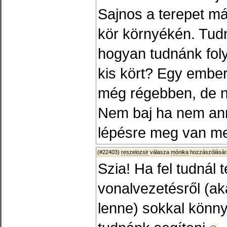
Sajnos a terepet má
kör környékén. Tudn
hogyan tudnánk fol
kis kört? Egy ember
még régebben, de 
Nem baj ha nem ann
lépésre meg van men
(#22403)
reszelozsir
válasza
mónika
hozzászólásár
Szia! Ha fel tudnál 
vonalvezetésről (aká
lenne) sokkal könn