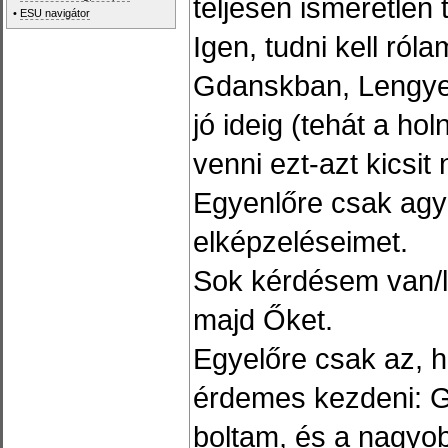
teljesen ismeretlen 
•
ESU navigátor
Igen, tudni kell ról
Gdanskban, Lengyelo
jó ideig (tehát a ho
venni ezt-azt kicsit
Egyenlőre csak agy
elképzeléseimet.
Sok kérdésem van/l
majd Őket.
Egyelőre csak az, ho
érdemes kezdeni: 
boltam, és a nagyo