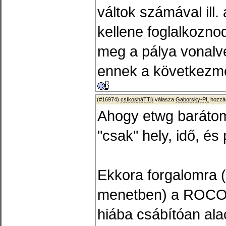
váltok számával ill.
kellene foglalkozno
meg a pálya vonalv
ennek a következmé
(#16974)
csíkosháTTú
válasza
Gaborsky-PL
hozzás
Ahogy etwg barátom i
"csak" hely, idő, és
Ekkora forgalomra 
menetben) a ROCO 
hiába csábítóan ala