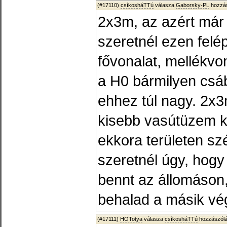
(#17110)
csíkosháTTú
válasza
Gaborsky-PL
hozzás
2x3m, az azért már 
szeretnél ezen felé
fővonalat, mellékvon
a H0 bármilyen csábí
ehhez túl nagy. 2x3
kisebb vasútüzem k
ekkora területen sz
szeretnél úgy, hogy
bennt az állomáson,
behalad a másik vé
(#17111)
HOTotya
válasza
csíkosháTTú
hozzászólá