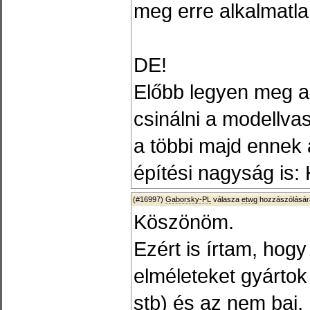
meg erre alkalmatla
DE!
Előbb legyen meg a
csinálni a modellva
a többi majd ennek 
építési nagyság is: 
(#16997)
Gaborsky-PL
válasza
etwg
hozzászólásár
Köszönöm.
Ezért is írtam, hog
elméleteket gyárt
stb) és az nem baj,