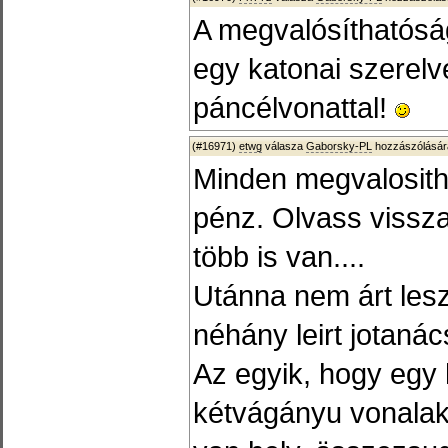
A megvalósíthatósága
egy katonai szerelv
páncélvonattal!
(#16971)
etwg
válasza
Gaborsky-PL
hozzászólásár
Minden megvalositha
pénz. Olvass vissza
több is van....
Utánna nem árt leszá
néhány leirt jotanác
Az egyik, hogy egy 
kétvágányu vonalakr