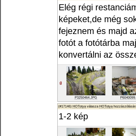
Elég régi restanciá
képeket,de még sok
fejeznem és majd az
fotót a fotótárba maj
konvertálni az össz
P3250464.JPG
P6040099
(#17146)
HOTotya
válasza
HOTotya
hozzászólására
1-2 kép