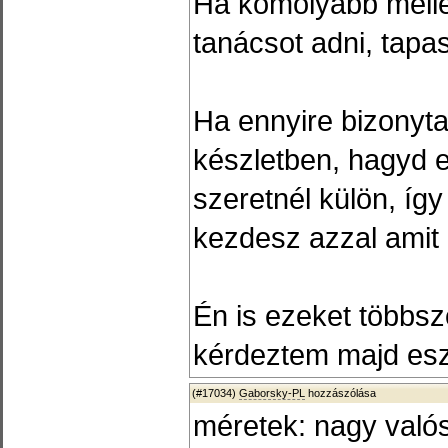
Ha komolyabb mellet
tanácsot adni, tapa
Ha ennyire bizonyt
készletben, hagyd e
szeretnél külön, így
kezdesz azzal amit 
Én is ezeket többsz
kérdeztem majd esz
(#17034)
Gaborsky-PL
hozzászólása
méretek: nagy való