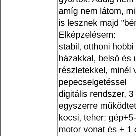
amíg nem látom, mik
is lesznek majd "bé
Elképzelésem:
stabil, otthoni hobb
házakkal, belső és u
részletekkel, minél
pepecselgetéssel
digitális rendszer, 
egyszerre működtet
kocsi, teher: gép+5
motor vonat és + 1 