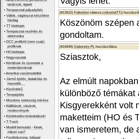
Vagyis lehet.
tanácsok, tippek
•
Terepasztali pályaépítés
(#13622)
Foltosfoxi
válasza
csíkosháTTú
hozzászól
•
Váltók, vágányzat készítése
Köszönöm szépen a 
házilag
•
TT klubtopic
•
Terepasztal vezérlés és
gondoltam.
elektronika
•
DCC profiktól (nem csak)
profiknak
(#16848)
Gaborsky-PL
hozzászólása
•
H0 klubtopic
Sziasztok,
•
Nagyvasutak
•
Kérdések és üzenetek a
moderátoroknak
•
Amerikai vasútmodellek
Az elmúlt napokban
•
Jármű építés, átalakítás és
hasonlók....
•
Közérdekű
különböző témákat 
•
Terepépítés
•
Mozdony sebesség mérése
Kisgyerekként volt
•
Kiállítások, vásárok,
rendezvények
maketteim (HO és TT
•
Közlekedési kirándulások!
•
T-Track
van ismeretem, de az
•
Modell bemutató - Kinek,
milyen van?
•
Fordítókorong, tolópad