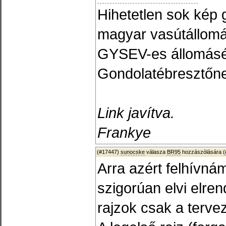
Hihetetlen sok kép 
magyar vasútállomá
GYSEV-es állomásép
Gondolatébresztőne
Link javítva.
Frankye
(#17447)
sunocske
válasza
BR95
hozzászólására (
Arra azért felhívná
szigorúan elvi elre
rajzok csak a terve