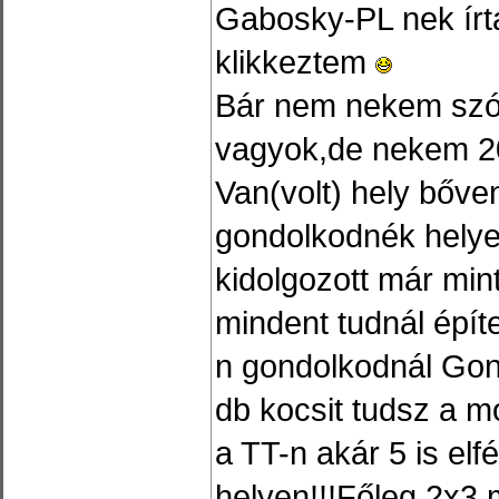
Gabosky-PL nek írt
klikkeztem
Bár nem nekem szól
vagyok,de nekem 2
Van(volt) hely bőven
gondolkodnék helye
kidolgozott már mint
mindent tudnál épít
n gondolkodnál Gon
db kocsit tudsz a m
a TT-n akár 5 is 
helyen!!!Főleg 2x3 