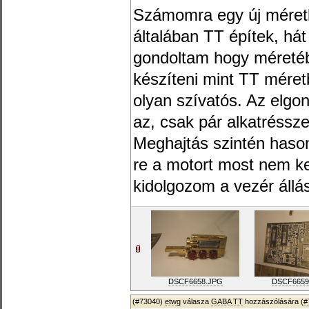
Számomra egy új méret
általában TT építek, há
gondoltam hogy méreté
készíteni mint TT méret
olyan szívatós. Az elgo
az, csak pár alkatréssze
Meghajtás szintén hason
re a motort most nem ke
kidolgozom a vezér állás
DSCF6658.JPG
DSCF6659
(#73040)
etwg
válasza
GABA TT
hozzászólására (
#