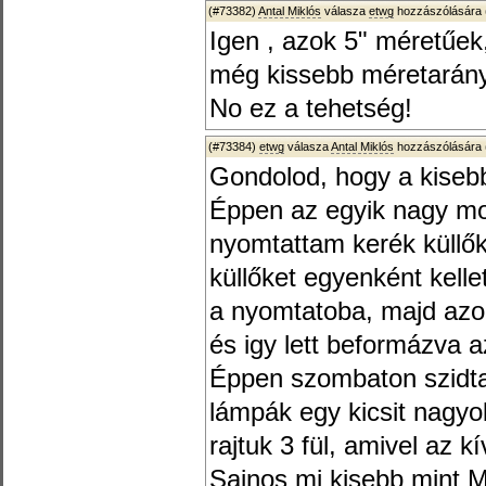
(#73382)
Antal Miklós
válasza
etwg
hozzászólására 
Igen , azok 5" méretűek,
még kissebb méretarán
No ez a tehetség!
(#73384)
etwg
válasza
Antal Miklós
hozzászólására 
Gondolod, hogy a kiseb
Éppen az egyik nagy m
nyomtattam kerék küllő
küllőket egyenként kelle
a nyomtatoba, majd azo
és igy lett beformázva 
Éppen szombaton szidta
lámpák egy kicsit nagyob
rajtuk 3 fül, amivel az k
Sajnos mi kisebb mint 