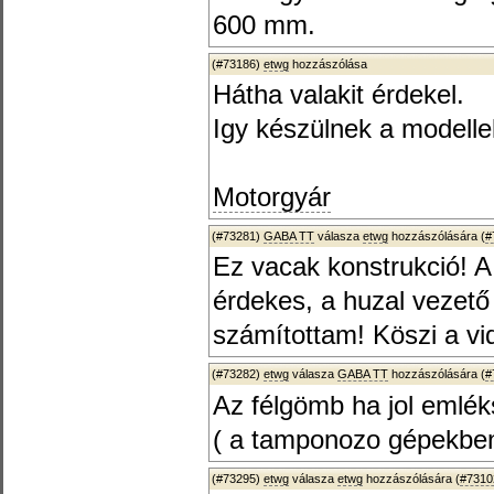
600 mm.
(#73186)
etwg
hozzászólása
Hátha valakit érdekel.
Igy készülnek a modelle
Motorgyár
(#73281)
GABA TT
válasza
etwg
hozzászólására (
#
Ez vacak konstrukció! A
érdekes, a huzal vezet
számítottam! Köszi a vi
(#73282)
etwg
válasza
GABA TT
hozzászólására (
#
Az félgömb ha jol emlék
( a tamponozo gépekben 
(#73295)
etwg
válasza
etwg
hozzászólására (
#7310