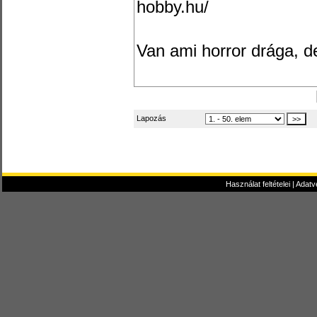
hobby.hu/
Van ami horror drága, de 
Lapozás
Használat feltételei
|
Adatv