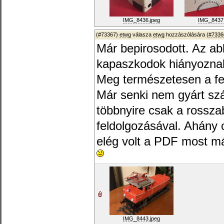
IMG_8436.jpeg
IMG_8437.
(#73367)
etwg
válasza
etwg
hozzászólására (
#7336
Már bepirosodott. Az a
kapaszkodok hiányozna
Meg természetesen a fe
Már senki nem gyárt szár
többnyire csak a rossza
feldolgozásával. Ahány
elég volt a PDF most m
IMG_8443.jpeg