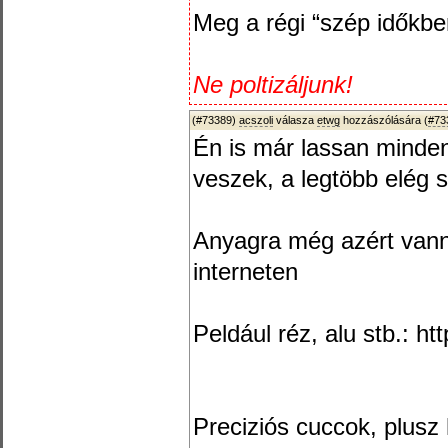
Meg a régi “szép időkben
Ne poltizáljunk!
(#73389)
acszoli
válasza
etwg
hozzászólására (
#73
Én is már lassan minde
veszek, a legtöbb elég s
Anyagra még azért vanna
interneten
Peldául réz, alu stb.: ht
Preciziós cuccok, plusz