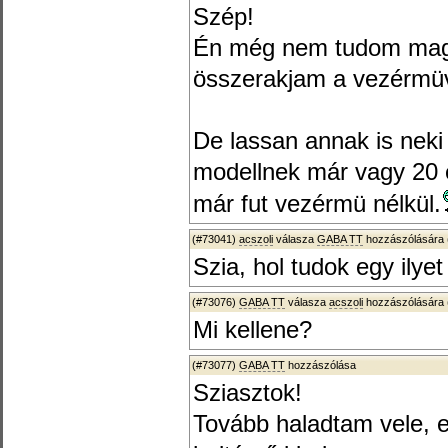
Szép!
Én még nem tudom mag
összerakjam a vezérmü
De lassan annak is neki 
modellnek már vagy 20
már fut vezérmü nélkül.
(#73041)
acszoli
válasza
GABA TT
hozzászólására 
Szia, hol tudok egy ilye
(#73076)
GABA TT
válasza
acszoli
hozzászólására 
Mi kellene?
(#73077)
GABA TT
hozzászólása
Sziasztok!
Tovább haladtam vele, e