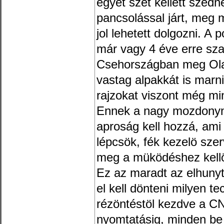
egyet szét kellett szed
pancsolással járt, meg m
jol lehetett dolgozni. A p
már vagy 4 éve erre sz
Csehországban meg Ola
vastag alpakkát is marn
rajzokat viszont még mi
Ennek a nagy mozdonyna
aproság kell hozzá, ami 
lépcsök, fék kezelö sze
meg a müködéshez kellö
Ez az maradt az elhunyt
el kell dönteni milyen te
rézöntéstöl kezdve a C
nyomtatásig, minden be 