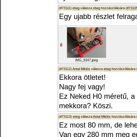
(#73111)
etwg
válasza
etwg
hozzászólására (
#7310
Egy ujabb részlet felra
IMG_8347.jpeg
(#73112)
Antal Miklós
válasza
etwg
hozzászólására 
Ekkora ötletet!
Nagy fej vagy!
Ez Neked H0 méretű, a 
mekkora? Köszi.
(#73113)
etwg
válasza
Antal Miklós
hozzászólására 
Ez most 80 mm, de lehet
Van egy 280 mm meg egy