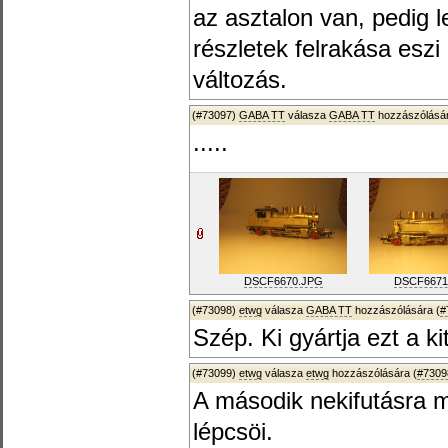
az asztalon van, pedig 
részletek felrakása eszi
változás.
(#73097)
GABA TT
válasza
GABA TT
hozzászólásár
.....
DSCF6670.JPG
DSCF6671
(#73098)
etwg
válasza
GABA TT
hozzászólására (
#
Szép. Ki gyártja ezt a ki
(#73099)
etwg
válasza
etwg
hozzászólására (
#7309
A második nekifutásra 
lépcsöi.