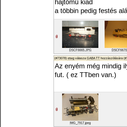
hajtómű kiad
a többin pedig festés al
DSCF6665.JPG
DSCF6670
(#73078)
etwg
válasza
GABA TT
hozzászólására (
#
Az enyém még mindig ily
fut. ( ez TTben van.)
IMG_7917.jpeg