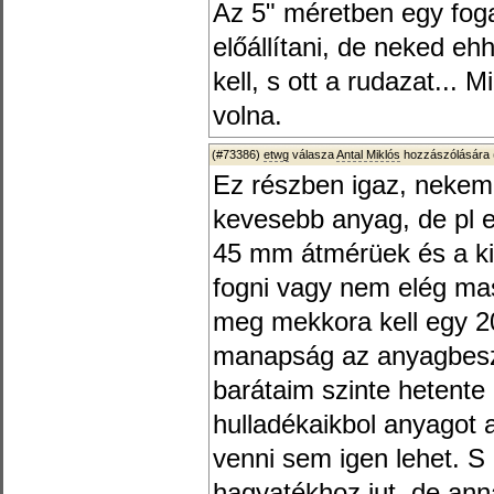
Az 5" méretben egy fog
előállítani, de neked e
kell, s ott a rudazat... 
volna.
(#73386)
etwg
válasza
Antal Miklós
hozzászólására 
Ez részben igaz, nekem
kevesebb anyag, de pl 
45 mm átmérüek és a ki
fogni vagy nem elég mas
meg mekkora kell egy 
manapság az anyagbesz
barátaim szinte hetent
hulladékaikbol anyagot 
venni sem igen lehet. S
hagyatékhoz jut, de ann