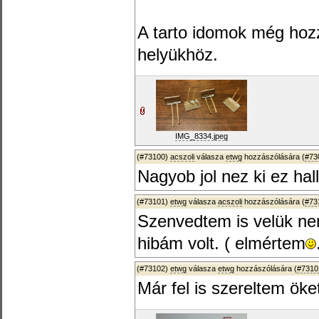
A tarto idomok még hozz
helyükhöz.
IMG_8334.jpeg
(#73100)
acszoli
válasza
etwg
hozzászólására (
#73
Nagyob jol nez ki ez hal
(#73101)
etwg
válasza
acszoli
hozzászólására (
#73
Szenvedtem is velük ne
hibám volt. ( elmértem
(#73102)
etwg
válasza
etwg
hozzászólására (
#7310
Már fel is szereltem öke