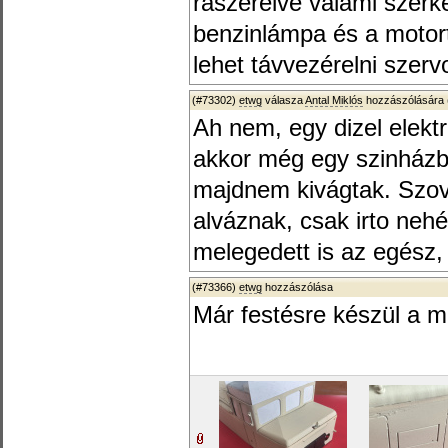
rászerelve valami szerk
benzinlámpa és a motort
lehet távvezérelni szer
(#73302)
etwg
válasza
Antal Miklós
hozzászólására 
Ah nem, egy dizel elek
akkor még egy szinházban
majdnem kivágtak. Szov
alváznak, csak irto neh
melegedett is az egész, 
(#73366)
etwg
hozzászólása
Már festésre készül a 