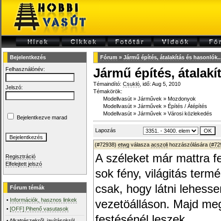
Bejelentkezés
Fórum
»
Jármű építés, átalakítás és hasonlók...
Felhasználónév:
Jármű építés, átalakí
Témaindító:
Csukló
, idő: Aug 5, 2010
Jelszó:
Témakörök:
Modellvasút
»
Járművek
»
Mozdonyok
Modellvasút
»
Járművek
»
Építés / Átépítés
Modellvasút
»
Járművek
»
Városi közlekedés
Bejelentkezve marad
Lapozás
(#72938)
etwg
válasza
acszoli
hozzászólására (
#72
A széleket már mattra f
Regisztráció
Elfelejtett jelszó
sok fény, világitás ter
csak, hogy látni lehess
Fórum témák
•
Információk, hasznos linkek
vezetöálláson. Majd m
•
[OFF] Pihenő vasutasok
festésénél leszek.
•
Alkatrészekről, javításokról