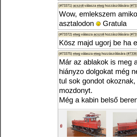
(#73371)
acszoli
válasza
etwg
hozzászólására (
#73
Wow, emlekszem amikor 
asztalodon
Gratula
(#73372)
etwg
válasza
acszoli
hozzászólására (
#73
Kösz majd ugorj be ha er
(#73375)
etwg
válasza
etwg
hozzászólására (
#7336
Már az ablakok is meg az
hiányzo dolgokat még n
tul sok gondot okoznak,
mozdonyt.
Még a kabin belső berend