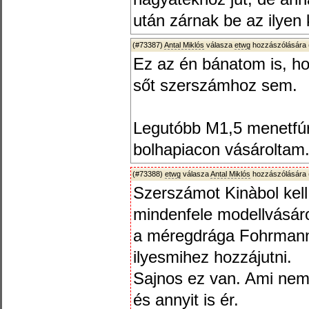
után zárnak be az ilyen 
(#73387)
Antal Miklós
válasza
etwg
hozzászólására 
Ez az én bánatom is, ho
sőt szerszámhoz sem.
Legutóbb M1,5 menetfúr
bolhapiacon vásároltam
(#73388)
etwg
válasza
Antal Miklós
hozzászólására 
Szerszámot Kinàbol kell
mindenfele modellvásár
a méregdrága Fohrmann
ilyesmihez hozzájutni.
Sajnos ez van. Ami nem 
és annyit is ér.