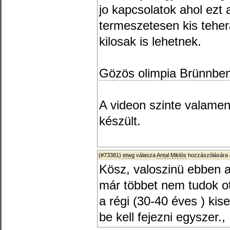
jo kapcsolatok ahol ezt a
termeszetesen kis teher
kilosak is lehetnek.
Gözös olimpia Brünnbe
A videon szinte valame
készült.
(#73381)
etwg
válasza
Antal Miklós
hozzászólására 
Kösz, valoszinü ebben 
már többet nem tudok ot
a régi (30-40 éves ) ki
be kell fejezni egyszer.,