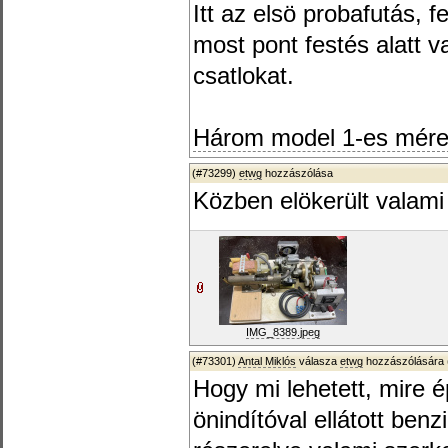
Itt az elsö probafutás, f
most pont festés alatt v
csatlokat.
Három model 1-es méret
(#73299)
etwg
hozzászólása
Közben elökerült valami 
IMG_8389.jpeg
(#73301)
Antal Miklós
válasza
etwg
hozzászólására 
Hogy mi lehetett, mire 
önindítóval ellátott ben