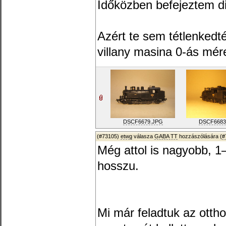
Időközben befejeztem di
Azért te sem tétlenkedt
villany masina 0-ás mér
DSCF6679.JPG
DSCF6683
(#73105)
etwg
válasza
GABA TT
hozzászólására (
#
Még attol is nagyobb, 
hosszu.
Mi már feladtuk az ottho