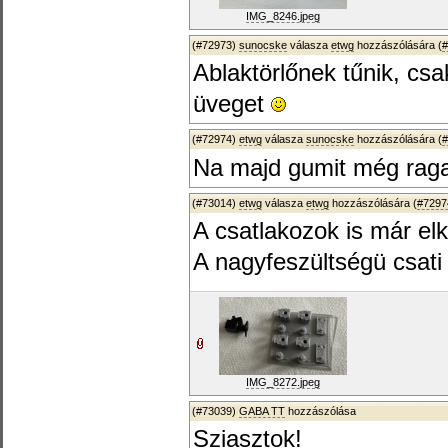
IMG_8246.jpeg
(#72973)
sunocske
válasza
etwg
hozzászólására (
#
Ablaktörlőnek tűnik, csa
üveget
(#72974)
etwg
válasza
sunocske
hozzászólására (
#
Na majd gumit még ragas
(#73014)
etwg
válasza
etwg
hozzászólására (
#7297
A csatlakozok is már elk
A nagyfeszültségü csati 
IMG_8272.jpeg
(#73039)
GABA TT
hozzászólása
Sziasztok!