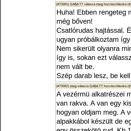
(#73081)
GABA TT
válasza
etwg
hozzászólására (
#
Huha! Ebben rengeteg mu
még bőven!
Csatlórudas hajtással. 
ugyan próbálkoztam így
Nem sikerült olyanra mi
így is, sokan ezt válass
nem vált be.
Szép darab lesz, be kell 
(#73082)
etwg
válasza
GABA TT
hozzászólására (
#
A vezérmü alkatrészei 
van rakva. A van egy k
hogyan oldjam meg. A ve
alpakkábol készült de eg
egy összekötö rud. Kb 1