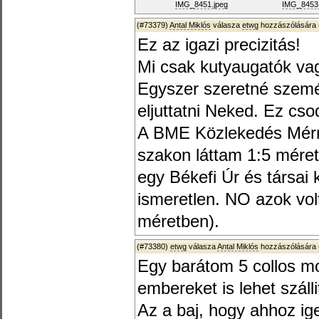
IMG_8451.jpeg
IMG_8453.
(#73379)
Antal Miklós
válasza
etwg
hozzászólására 
Ez az igazi precizitás!
Mi csak kutyaugatók va
Egyszer szeretné szemé
eljuttatni Neked. Ez cso
A BME Közlekedés Mérn
szakon láttam 1:5 mére
egy Békefi Úr és társai 
ismeretlen. NO azok vol
méretben).
(#73380)
etwg
válasza
Antal Miklós
hozzászólására 
Egy barátom 5 collos mo
embereket is lehet száll
Az a baj, hogy ahhoz i