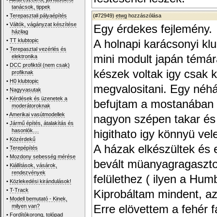
tanácsok, tippek
•
Terepasztali pályaépítés
(#72949)
etwg
hozzászólása
•
Váltók, vágányzat készítése
Egy érdekes fejlemény.
házilag
•
TT klubtopic
A holnapi karácsonyi kl
•
Terepasztal vezérlés és
mini modult japán témár
elektronika
•
DCC profiktól (nem csak)
készek voltak igy csak k
profiknak
•
H0 klubtopic
megvalositani. Egy néhán
•
Nagyvasutak
•
Kérdések és üzenetek a
befujtam a mostanában m
moderátoroknak
•
Amerikai vasútmodellek
nagyon szépen takar és j
•
Jármű építés, átalakítás és
hasonlók....
higithato igy könnyü ve
•
Közérdekű
A házak elkészültek és e
•
Terepépítés
•
Mozdony sebesség mérése
bevált müanyagragaszto
•
Kiállítások, vásárok,
rendezvények
felülethez ( ilyen a Humb
•
Közlekedési kirándulások!
•
T-Track
Kiprobáltam mindent, a
•
Modell bemutató - Kinek,
milyen van?
Erre elövettem a fehér 
•
Fordítókorong, tolópad