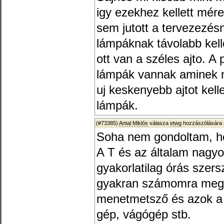
igy ezekhez kellett mér
sem jutott a tervezezésn
lámpáknak távolabb kell
ott van a széles ajto. A
lámpák vannak aminek n
uj keskenyebb ajtot kelle
lámpák.
(#73385)
Antal Miklós
válasza
etwg
hozzászólására 
Soha nem gondoltam, ho
A T és az általam nagy
gyakorlatilag órás szer
gyakran számomra megfi
menetmetsző és azok a p
gép, vágógép stb.