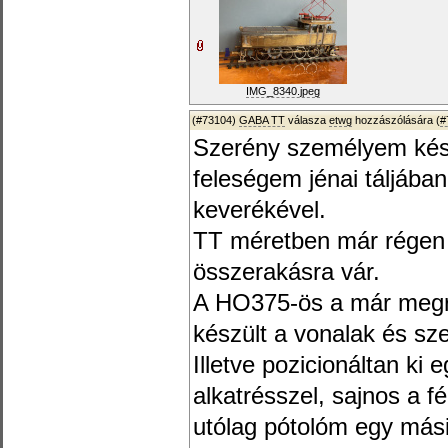
IMG_8340.jpeg
(#73104)
GABA TT
válasza
etwg
hozzászólására (
#
Szerény személyem készít
feleségem jénai táljába
keverékével.
TT méretben már régen k
összerakásra vár.
A HO375-ös a már megraj
készült a vonalak és sz
Illetve pozicionáltan ki 
alkatrésszel, sajnos a f
utólag pótolóm egy mási