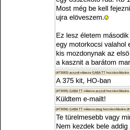
Most még be kell fejez
ujra elöveszem.
Ez lesz életem második l
egy motorkocsi valahol e
kis mozdonynak az elsö 
a kasznit a barátom mara
(#73083)
acszoli
válasza
GABA TT
hozzászólására 
A 375 kit, HO-ban
(#73095)
GABA TT
válasza
acszoli
hozzászólására 
Küldtem e-mailt!
(#73096)
GABA TT
válasza
etwg
hozzászólására (
#
Te türelmesebb vagy mi
Nem kezdek bele addig