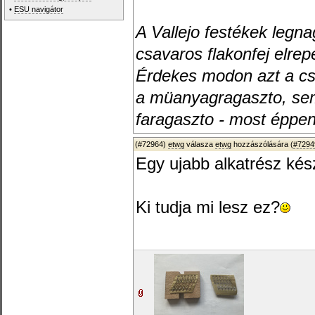
•
ESU navigátor
A Vallejo festékek legn
csavaros flakonfej elrep
Érdekes modon azt a cs
a müanyagragaszto, sem 
faragaszto - most éppen
(#72964)
etwg
válasza
etwg
hozzászólására (
#7294
Egy ujabb alkatrész kész
Ki tudja mi lesz ez?