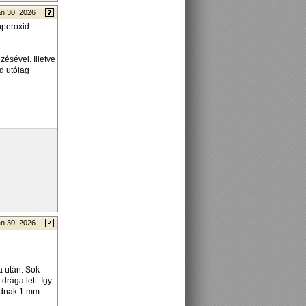
n 30, 2026
nperoxid
ésével. Illetve
jd utólag
n 30, 2026
a után. Sok
drága lett. Igy
udnak 1 mm