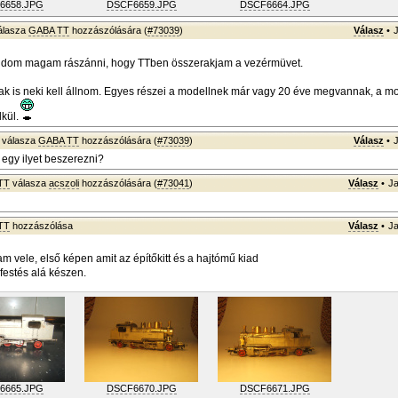
6658.JPG
DSCF6659.JPG
DSCF6664.JPG
álasza
GABA TT
hozzászólására (
#73039
)
Válasz
•
dom magam rászánni, hogy TTben összerakjam a vezérmüvet.
k is neki kell állnom. Egyes részei a modellnek már vagy 20 éve megvannak, a 
kül.
válasza
GABA TT
hozzászólására (
#73039
)
Válasz
•
 egy ilyet beszerezni?
TT
válasza
acszoli
hozzászólására (
#73041
)
Válasz
•
Ja
TT
hozzászólása
Válasz
•
Ja
m vele, első képen amit az építőkitt és a hajtómű kiad
festés alá készen.
6665.JPG
DSCF6670.JPG
DSCF6671.JPG