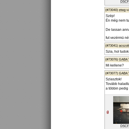
DSCF
(#73040)
etwg
v
Szép!
Én még nem tu
De lassan anna
fut vezérmü nél
(#73041)
acszoli
Szia, hol tudok
(#73076)
GABA 
Mi kellene?
(#73077)
GABA 
Sziasztok!
Tovább haladta
a többin pedig 
DSCF