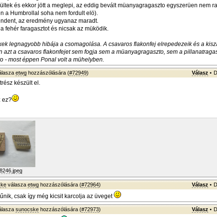
ültek és ekkor jött a meglepi, az eddig bevált müanyagragaszto egyszerüen nem rag
yen a Humbrollal soha nem fordult elö).
indent, az eredmény ugyanaz maradt.
 a fehér faragasztot és nicsak az müködik.
ékek legnagyobb hibája a csomagolása. A csavaros flakonfej elrepedezeik és a kiszá
azt a csavaros flakonfejet sem fogja sem a müanyagragaszto, sem a pillanatragas
to - most éppen Ponal volt a mühelyben.
álasza
etwg
hozzászólására (
#72949
)
Válasz
•
D
rész készült el.
z ez?
8246.jpeg
ske
válasza
etwg
hozzászólására (
#72964
)
Válasz
•
D
űnik, csak így még kicsit karcolja az üveget
álasza
sunocske
hozzászólására (
#72973
)
Válasz
•
D