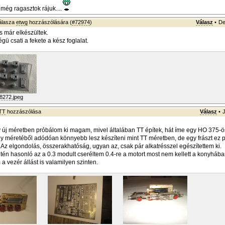
még ragasztok rájuk....
álasza
etwg
hozzászólására (
#72974
)
Válasz
•
De
s már elkészültek.
gü csati a fekete a kész foglalat.
8272.jpeg
TT
hozzászólása
Válasz
•
j méretben próbálom ki magam, mivel általában TT építek, hát íme egy HO 375-ös
 méretéből adódóan könnyebb lesz készíteni mint TT méretben, de egy frászt ez 
. Az elgondolás, összerakhatóság, ugyan az, csak pár alkatrésszel egészítettem ki.
tén hasonló az a 0.3 modult cseréltem 0.4-re a motort most nem kellett a konyhába
a vezér állást is valamilyen szinten.