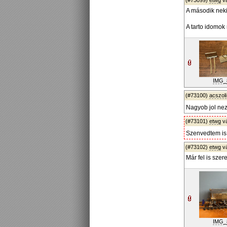
(#73099)
etwg
v
A második neki
A tarto idomok
IMG_
(#73100)
acszoli
Nagyob jol nez
(#73101)
etwg
v
Szenvedtem is 
(#73102)
etwg
v
Már fel is szer
IMG_