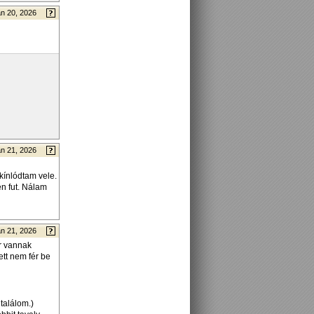
n 20, 2026
n 21, 2026
kínlódtam vele.
en fut. Nálam
n 21, 2026
r vannak
ett nem fér be
találom.)