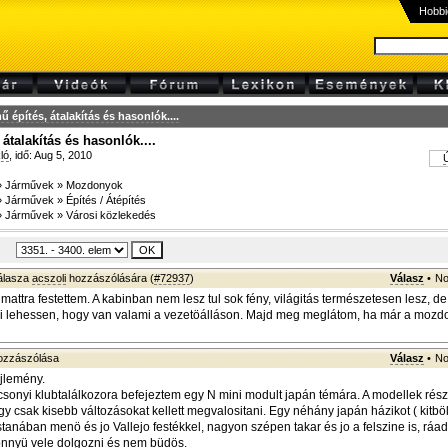
Hobbi
ű építés, átalakítás és hasonlók....
átalakítás és hasonlók....
ló
, idő: Aug 5, 2010
Ú
»
Járművek
»
Mozdonyok
»
Járművek
»
Építés / Átépítés
»
Járművek
»
Városi közlekedés
álasza
acszoli
hozzászólására (
#72937
)
Válasz
•
No
mattra festettem. A kabinban nem lesz tul sok fény, világitás természetesen lesz, 
ni lehessen, hogy van valami a vezetöálláson. Majd meg meglátom, ha már a mozd
zzászólása
Válasz
•
No
jlemény.
csonyi klubtalálkozora befejeztem egy N mini modult japán témára. A modellek rés
gy csak kisebb változásokat kellett megvalositani. Egy néhány japán házikot ( kitböl
tanában menö és jo Vallejo festékkel, nagyon szépen takar és jo a felszine is, ráad
könnyü vele dolgozni és nem büdös.