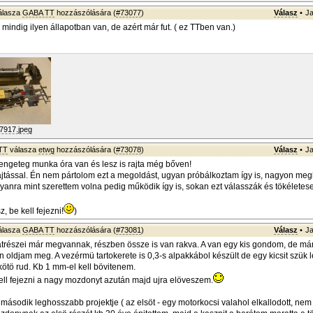
álasza
GABA TT
hozzászólására (
#73077
)
Válasz
•
Ja
indig ilyen állapotban van, de azért már fut. ( ez TTben van.)
7917.jpeg
TT
válasza
etwg
hozzászólására (
#73078
)
Válasz
•
Ja
ngeteg munka óra van és lesz is rajta még bőven!
jtással. Én nem pártolom ezt a megoldást, ugyan próbálkoztam így is, nagyon meg
lyanra mint szerettem volna pedig működik így is, sokan ezt válasszák és tökéletes
, be kell fejezni!
)
álasza
GABA TT
hozzászólására (
#73081
)
Válasz
•
Ja
trészei már megvannak, részben össze is van rakva. A van egy kis gondom, de má
 oldjam meg. A vezérmü tartokerete is 0,3-s alpakkábol készült de egy kicsit szük l
ötö rud. Kb 1 mm-el kell bövitenem.
ll fejezni a nagy mozdonyt azután majd ujra elöveszem.
második leghosszabb projektje ( az elsöt - egy motorkocsi valahol elkallodott, nem 