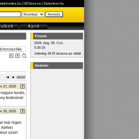
elektronika.hu
|
HEStore.hu
|
Kislexikon.hu
Frissek
2026. Aug, 06. Csü
5:39:25
j hozzászólás
Jelenleg 46 fő olvassa az oldalt
Hirdetés
68/68
v 27, 2025
de nagyon kevés,
ony festésénél
v 28, 2025
zei már régen
 épitve)
ásul vizzel