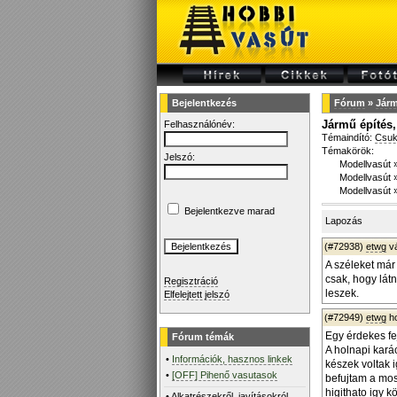
Bejelentkezés
Fórum
»
Járm
Jármű építés, 
Felhasználónév:
Témaindító:
Csuk
Témakörök:
Jelszó:
Modellvasút
Modellvasút
Modellvasút
Bejelentkezve marad
Lapozás
(#72938)
etwg
v
A széleket már 
csak, hogy lát
Regisztráció
leszek.
Elfelejtett jelszó
(#72949)
etwg
ho
Egy érdekes fe
Fórum témák
A holnapi kará
•
Információk, hasznos linkek
készek voltak i
•
[OFF] Pihenő vasutasok
befujtam a mos
higithato igy 
•
Alkatrészekről, javításokról