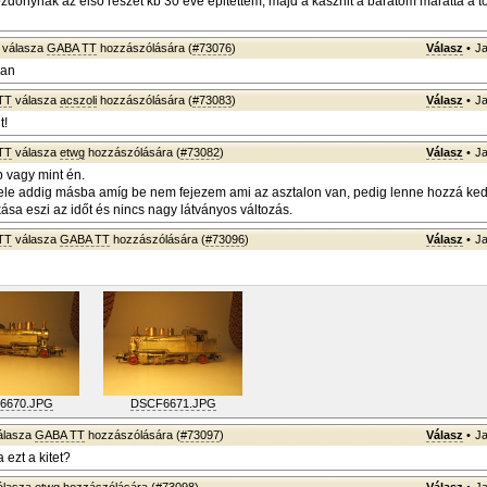
zdonynak az elsö részét kb 30 éve épitettem, majd a kasznit a barátom maratta a tö
válasza
GABA TT
hozzászólására (
#73076
)
Válasz
•
Ja
ban
TT
válasza
acszoli
hozzászólására (
#73083
)
Válasz
•
Ja
t!
TT
válasza
etwg
hozzászólására (
#73082
)
Válasz
•
Ja
 vagy mint én.
le addig másba amíg be nem fejezem ami az asztalon van, pedig lenne hozzá ked
kása eszi az időt és nincs nagy látványos változás.
TT
válasza
GABA TT
hozzászólására (
#73096
)
Válasz
•
Ja
6670.JPG
DSCF6671.JPG
álasza
GABA TT
hozzászólására (
#73097
)
Válasz
•
Ja
 ezt a kitet?