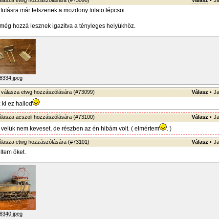
álasza
etwg
hozzászólására (
#73098
)
Válasz
•
Ja
futásra már tetszenek a mozdony tolato lépcsöi.
 még hozzá lesznek igazitva a tényleges helyükhöz.
8334.jpeg
válasza
etwg
hozzászólására (
#73099
)
Válasz
•
Ja
 ki ez hallod
álasza
acszoli
hozzászólására (
#73100
)
Válasz
•
Ja
velük nem keveset, de részben az én hibám volt. ( elmértem
. )
álasza
etwg
hozzászólására (
#73101
)
Válasz
•
Ja
eltem öket.
8340.jpeg