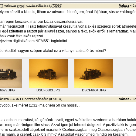
TT
válasza
etwg
hozzászólására (
#73098
)
Válasz
•
Ja
yem készíti a kittet is, itthon az udvaron feleségem jénai táljában, sósav +hidrogé
r régen készítek, már pár kitt az összerakásra vár.
ár megrajzolt TT rajz felnagyításával készült a vonalak és szegecs sorok átméretez
i egészítettem a rajzott pár alkatrésszel, sajnos a féktuskók erről is lemaradtak. Ma
sik csak féktuskós rajzzal.
jeztem digitalizáltam NEM651 foglalattal.
étlenkedtél nagyon szépen alakul ez a villany masina 0-ás méret?
6679.JPG
DSCF6683.JPG
DSCF6684.JPG
álasza
GABA TT
hozzászólására (
#73104
)
Válasz
•
Ja
agyobb, 1–s méret (1:32) majdnem 50 cm hosszu.
 az otthoni maratást, két gépünk is volt, egyet szét kellett szednem a barátom halál
rt, meg már röntgen film sincs. Azzal igen jol lehetett dolgozni. A pozitiv lakk is igen 
e erre szakosodott cégeknél maratunk Csehországban meg Olaszországban / ott t
t is marni, a csehek csak 0,3 mm-t/. A rajzokat viszont még mindig én készitem.