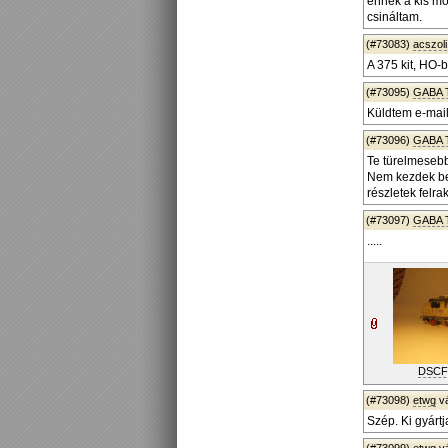
ennek a kis mo
csináltam.
(#73083)
acszoli
A 375 kit, HO-
(#73095)
GABA 
Küldtem e-mail
(#73096)
GABA 
Te türelmesebb
Nem kezdek be
részletek felra
(#73097)
GABA 
.....
DSCF
(#73098)
etwg
v
Szép. Ki gyártja