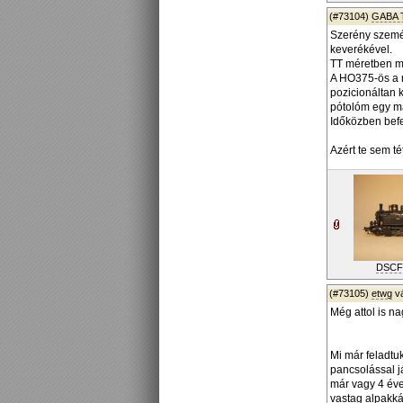
(#73104)
GABA 
Szerény személ
keverékével.
TT méretben má
A HO375-ös a m
pozicionáltan k
pótolóm egy má
Időközben befe
Azért te sem t
DSCF
(#73105)
etwg
v
Még attol is n
Mi már feladtuk
pancsolással já
már vagy 4 év
vastag alpakká