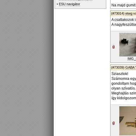
•
ESU navigátor
Na majd gumit 
(#73014)
etwg
v
A csatlakozok i
A nagyfeszültsé
IMG_
(#73039)
GABA 
Sziasztok!
Számomra egy ú
gondoltam hogy
olyan szívatós
Meghajtás szin
így kidolgozom 