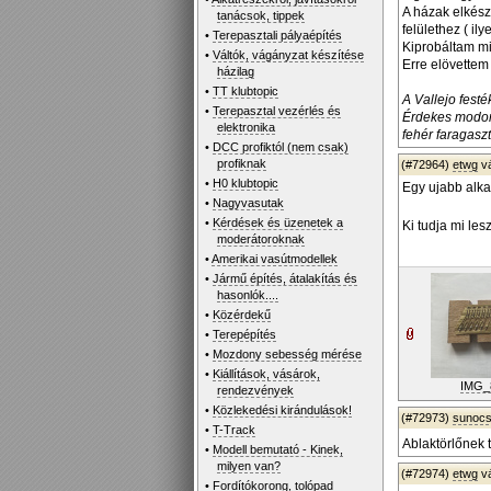
A házak elkész
tanácsok, tippek
felülethez ( il
•
Terepasztali pályaépítés
Kiprobáltam m
•
Váltók, vágányzat készítése
Erre elövettem
házilag
•
TT klubtopic
A Vallejo fest
•
Terepasztal vezérlés és
Érdekes modon 
elektronika
fehér faragasz
•
DCC profiktól (nem csak)
profiknak
(#72964)
etwg
v
•
H0 klubtopic
Egy ujabb alkat
•
Nagyvasutak
•
Kérdések és üzenetek a
Ki tudja mi les
moderátoroknak
•
Amerikai vasútmodellek
•
Jármű építés, átalakítás és
hasonlók....
•
Közérdekű
•
Terepépítés
•
Mozdony sebesség mérése
•
Kiállítások, vásárok,
IMG_
rendezvények
•
Közlekedési kirándulások!
(#72973)
sunoc
•
T-Track
Ablaktörlőnek t
•
Modell bemutató - Kinek,
milyen van?
(#72974)
etwg
v
•
Fordítókorong, tolópad