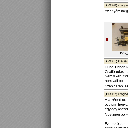
(#73078)
etwg
v
Az enyém még m
IMG_
(#73081)
GABA 
Huha! Ebben re
Csatlórudas ha
Nem sikerült o
nem vált be.
Szép darab lesz
(#73082)
etwg
v
A vezérmü alka
ötleteim hogyan
egy egy összek
Most még be ke
Ez lesz életem 