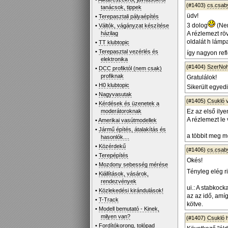
(#1403)
cs.csab
tanácsok, tippek
üdv!
•
Terepasztali pályaépítés
3 dolog
(Nem
•
Váltók, vágányzat készítése
házilag
A rézlemezt rö
oldalát h lámp
•
TT klubtopic
•
Terepasztal vezérlés és
így nagyon refl
elektronika
(#1404)
SzerNo
•
DCC profiktól (nem csak)
profiknak
Gratulálok!
•
H0 klubtopic
Sikerült egyedi
•
Nagyvasutak
(#1405)
Csukló
v
•
Kérdések és üzenetek a
moderátoroknak
Ez az első ily
A rézlemezt le 
•
Amerikai vasútmodellek
•
Jármű építés, átalakítás és
a többit meg 
hasonlók....
•
Közérdekű
(#1406)
cs.csab
•
Terepépítés
Okés!
•
Mozdony sebesség mérése
Tényleg elég ri
•
Kiállítások, vásárok,
rendezvények
ui.: A stabkock
•
Közlekedési kirándulások!
az az idő, amíg
•
T-Track
kötve.
•
Modell bemutató - Kinek,
milyen van?
(#1407)
Csukló
h
•
Fordítókorong, tolópad