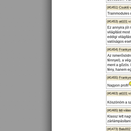
(#1451)
Csukló
v
Trainmodules 
(#1453)
ati101
v
Ez annyira jól
világítást mos
eddigi világít
valóságos ese
(#1454)
Frankye
Az ismerősödne
fénnyel), a vé
ment a gőzös. 
fény, hanem egy 
(#1455)
Frankye
Nagyon profi!
(#1463)
ati101
v
Köszönöm a sza
(#1465)
lidi
vála
Klassz lett na
zárlámpásítani
(#1473)
Balu002