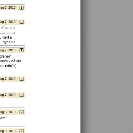
ug 7, 2010
ug 7, 2010
zzó adta a
t adjon az
, mert a
z ügyben?
ug 7, 2010
gfehér"
kocsik nélkül
ros (vörös)
ug 7, 2010
ug 7, 2010
ug 8, 2010
ezem
ug 9, 2010