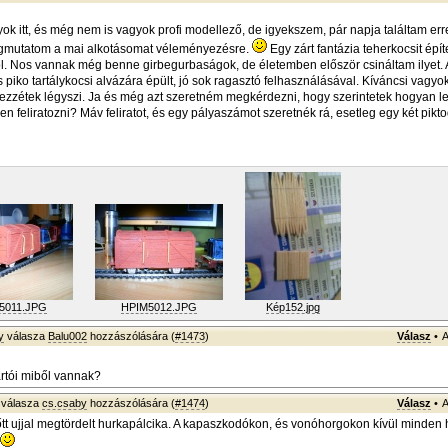
ok itt, és még nem is vagyok profi modellező, de igyekszem, pár napja találtam erre
mutatom a mai alkotásomat véleményezésre.
Egy zárt fantázia teherkocsit épít
l. Nos vannak még benne girbegurbaságok, de életemben először csináltam ilyet.
 piko tartálykocsi alvázára épült, jó sok ragasztó felhasználásával. Kíváncsi vagyo
ezzétek légyszi. Ja és még azt szeretném megkérdezni, hogy szerintetek hogyan l
n feliratozni? Máv feliratot, és egy pályaszámot szeretnék rá, esetleg egy két pik
5011.JPG
HPIM5012.JPG
Kép152.jpg
y
válasza
Balu002
hozzászólására (
#1473
)
Válasz
•
A
artói miből vannak?
válasza
cs.csaby
hozzászólására (
#1474
)
Válasz
•
A
őtt ujjal megtördelt hurkapálcika. A kapaszkodókon, és vonóhorgokon kívül minden