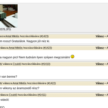
0376.JPG
asza
Antal Miklós
hozzászólására (
#1423
)
Válasz
•
A
 rossz! Gratulálok. Nagyon jól néz ki.
álasza
Antal Miklós
hozzászólására (
#1423
)
Válasz
•
A
a nagyon pici! Nem tudnám ilyen szépen megcsinálni
AV
válasza
Csukló
hozzászólására (
#1410
)
Válasz
•
A
r van benne?
AV
válasza
Antal Miklós
hozzászólására (
#1422
)
Válasz
•
A
on vékony az áramszedő rész?
álasza
Csukló
hozzászólására (
#1411
)
Válasz
•
A
 videót:
DEO