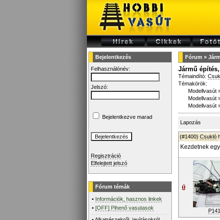
Bejelentkezés
Fórum
»
Járm
Jármű építés, 
Felhasználónév:
Témaindító:
Csuk
Témakörök:
Jelszó:
Modellvasút
Modellvasút
Modellvasút
Bejelentkezve marad
Lapozás
(#1400)
Csukló
h
Kezdetnek egy 
Regisztráció
Elfelejtett jelszó
Fórum témák
•
Információk, hasznos linkek
•
[OFF] Pihenő vasutasok
P141
•
Alkatrészekről, javításokról