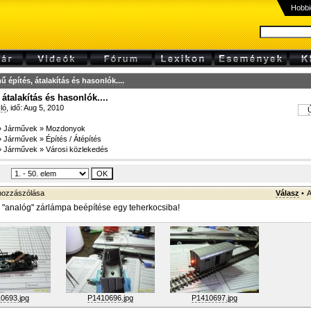
Hobbi
ű építés, átalakítás és hasonlók....
átalakítás és hasonlók....
ló
, idő: Aug 5, 2010
Ú
»
Járművek
»
Mozdonyok
»
Járművek
»
Építés / Átépítés
»
Járművek
»
Városi közlekedés
ozzászólása
Válasz
•
A
"analóg" zárlámpa beépítése egy teherkocsiba!
0693.jpg
P1410696.jpg
P1410697.jpg