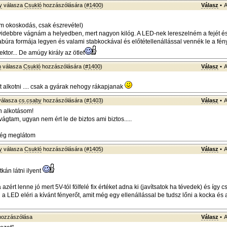
y
válasza
Csukló
hozzászólására (
#1400
)
Válasz
•
A
 okoskodás, csak észrevétel)
videbbre vágnám a helyedben, mert nagyon kilóg. A LED-nek lereszelném a fejét é
abúra formája legyen és valami stabkockával és előtétellenállással vennék le a fén
ektor... De amúgy király az ötlet
h
válasza
Csukló
hozzászólására (
#1400
)
Válasz
•
A
t alkotni .... csak a gyárak nehogy rákapjanak
álasza
cs.csaby
hozzászólására (
#1403
)
Válasz
•
A
en alkotásom!
vágtam, ugyan nem ért le de biztos ami biztos.....
még meglátom
y
válasza
Csukló
hozzászólására (
#1405
)
Válasz
•
A
tkán látni ilyent
a azért lenne jó mert 5V-tól fölfelé fix értéket adna ki (javítsatok ha tévedek) és így 
 a LED eléri a kívánt fényerőt, amit még egy ellenállással be tudsz lőni a kocka és
ozzászólása
Válasz
•
A