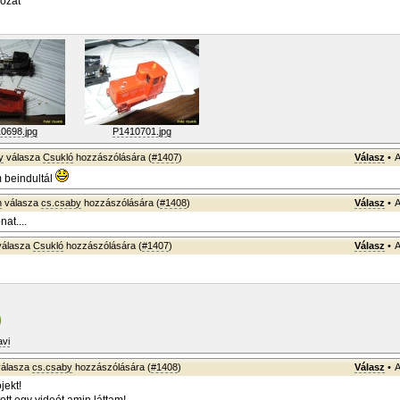
ozat"
0698.jpg
P1410701.jpg
y
válasza
Csukló
hozzászólására (
#1407
)
Válasz
•
A
m beindultál
h
válasza
cs.csaby
hozzászólására (
#1408
)
Válasz
•
A
at....
álasza
Csukló
hozzászólására (
#1407
)
Válasz
•
A
vi
álasza
cs.csaby
hozzászólására (
#1408
)
Válasz
•
A
jekt!