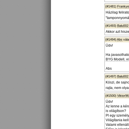
(#1481)
Frankye
Házilag felirat
"tamponnyomáss
(#1493)
Balu002
Akkor azt hisz
(#1494)
Abs
vál
Üdv!
Ha javasolhat
BYG Modell, v
Abs
(#1497)
Balu002
Köszi, de sajn
rajta, nem ol
(#1500)
Viktor96
Üdv!
Az lenne a kér
is világítson?
Pl egy személy
Világítania ke
Valami ellenál