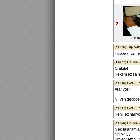
P109
(#1426)
Topi
vál
Hoopáá. Ez nem
(#1427)
Csukló
v
Gratula!
Nekem ez sajn
(#1446)
GANZF
Aranyos!
Milyen dekóde
(#1447)
GANZF
Nem lett nagy
(#1450)
Csukló
v
Meg találtam a
4:47-4:57
Bővebben: VI