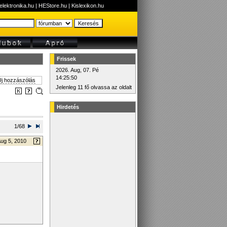
elektronika.hu
|
HEStore.hu
|
Kislexikon.hu
Frissek
2026. Aug, 07. Pé
14:25:50
j hozzászólás
Jelenleg 11 fő olvassa az oldalt
Hirdetés
1/68
ug 5, 2010