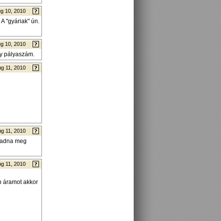
g 10, 2010
 A "gyáriak" ún.
g 10, 2010
gy pályaszám.
g 11, 2010
g 11, 2010
agadna meg
g 11, 2010
p áramot akkor