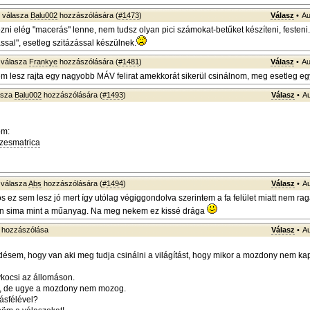
válasza
Balu002
hozzászólására (
#1473
)
Válasz
•
Au
ozni elég "macerás" lenne, nem tudsz olyan pici számokat-betűket készíteni, festeni.
al", esetleg szitázással készülnek.
válasza
Frankye
hozzászólására (
#1481
)
Válasz
•
Au
em lesz rajta egy nagyobb MÁV felirat amekkorát sikerül csinálnom, meg esetleg e
asza
Balu002
hozzászólására (
#1493
)
Válasz
•
Au
om:
izesmatrica
válasza
Abs
hozzászólására (
#1494
)
Válasz
•
Au
os ez sem lesz jó mert így utólag végiggondolva szerintem a fa felület miatt nem r
yan sima mint a műanyag. Na meg nekem ez kissé drága
hozzászólása
Válasz
•
Au
désem, hogy van aki meg tudja csinálni a világítást, hogy mikor a mozdony nem ka
kocsi az állomáson.
ll, de ugye a mozdony nem mozog.
lásfélével?