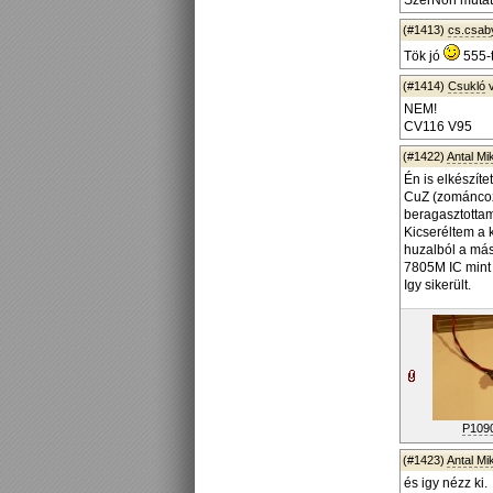
SzerNoh mutato
(#1413)
cs.csab
Tök jó
555-t
(#1414)
Csukló
v
NEM!
CV116 V95
(#1422)
Antal Mi
Én is elkészít
CuZ (zománcozo
beragasztotta
Kicseréltem a 
huzalból a más
7805M IC mint
Igy sikerült.
P109
(#1423)
Antal Mi
és igy nézz ki.