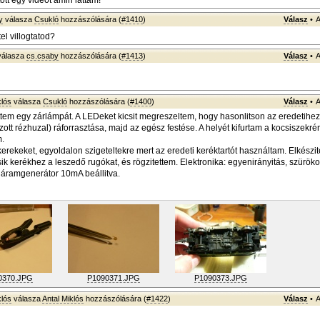
tt egy videót amin láttam!
y
válasza
Csukló
hozzászólására (
#1410
)
Válasz
•
A
el villogtatod?
álasza
cs.csaby
hozzászólására (
#1413
)
Válasz
•
A
klós
válasza
Csukló
hozzászólására (
#1400
)
Válasz
•
A
ettem egy zárlámpát. A LEDeket kicsit megreszeltem, hogy hasonlitson az eredetih
tt rézhuzal) ráforrasztása, majd az egész festése. A helyét kifurtam a kocsiszekré
m.
kerekeket, egyoldalon szigeteltekre mert az eredeti keréktartót használtam. Elkészi
ik kerékhez a leszedő rugókat, és rögzitettem. Elektronika: egyenirányitás, szürök
 áramgenerátor 10mA beállitva.
0370.JPG
P1090371.JPG
P1090373.JPG
klós
válasza
Antal Miklós
hozzászólására (
#1422
)
Válasz
•
A