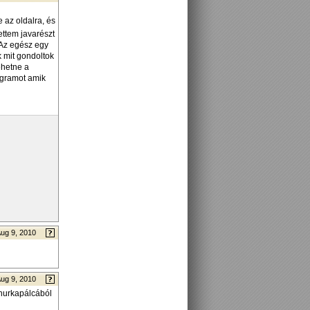
 az oldalra, és
ettem javarészt
 Az egész egy
k mit gondoltok
ehetne a
togramot amik
ug 9, 2010
ug 9, 2010
 hurkapálcából