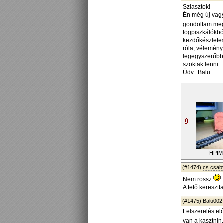
Sziasztok!
Én még új vagy
gondoltam meg
fogpiszkálókbó
kezdőkészletes
róla, vélemény
legegyszerűbbe
szoktak lenni.
Üdv.: Balu
HPIM
(#1474)
cs.csab
Nem rossz
A tető keresztt
(#1475)
Balu002
Felszerelés el
van a kasztnin.