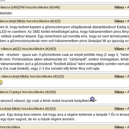
álasza
GANZFAV
hozzászólására (
#1446
)
Válasz
•
A
dekóder
álasza
Antal Miklós
hozzászólására (
#1423
)
Válasz
•
A
 néz ki, hogy kedvet kaptam a gőzmozdonyom világításának átalakításához! Eddig i
t LED-re cserélem. Az SMD kivitel lehetőséget adna, hogy hátramenetben piros fény
ás nélküli esethez képest. Egy ismerősöm azt mondta erre, hogy ez nem természetes
tben a gőzmozdonyoknak nem volt hátramenetben piros lámpája! Mi az igazság e
válasza
ati101
hozzászólására (
#1453
)
Válasz
•
A
k - részben - igaza van. A gőzösöknek csak az elejét jelölték meg (2 vagy 3, "mele
gét nem. Pontosabban akkor alkalmaztak ún. "zárlámpát", amikor önmagában, tehát 
Hátramenetben (ezt a gőzösöknél "fordított állású"-ként emlegették) szintén nem pi
(ha csak tolatott), vagy 2-3 (ha vonatot vitt) fehér fény volt rajta.
válasza
Antal Miklós
hozzászólására (
#1423
)
Válasz
•
A
álasza
Frankye
hozzászólására (
#1454
)
Válasz
•
A
kszerű választ, így csak a fehér ledek lesznek beépítve!
sza
Antal Miklós
hozzászólására (
#1423
)
Válasz
•
A
gyon. Egy dolog fura nekem, tuti hogy arra a végére kellenek a lámpák ? Én is terv
 egy ilyen vagont, de én a másik végére tenném.
hozzászólása
Válasz
•
A