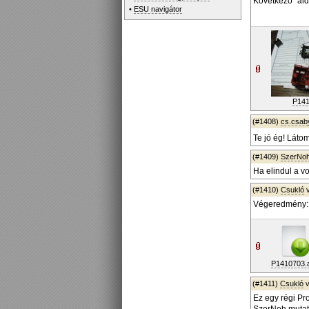
Következő "áld
•
ESU navigátor
P141
(#1408)
cs.csab
Te jó ég! Láto
(#1409)
SzerNo
Ha elindul a von
(#1410)
Csukló
v
Végeredmény:
P1410703.a
(#1411)
Csukló
v
Ez egy régi Pro