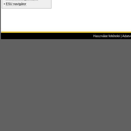
•
ESU navigátor
Használat feltételei
|
Adatv