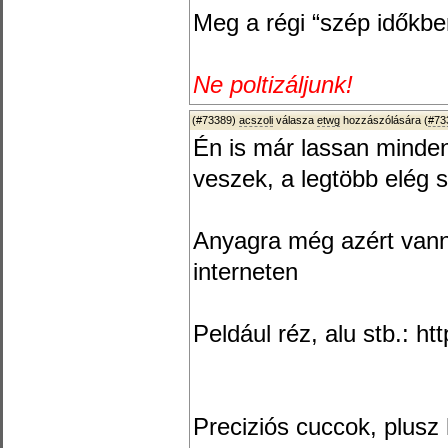
Meg a régi “szép időkben
Ne poltizáljunk!
(#73389)
acszoli
válasza
etwg
hozzászólására (
#73
Én is már lassan minde
veszek, a legtöbb elég s
Anyagra még azért vanna
interneten
Peldául réz, alu stb.: ht
Preciziós cuccok, plusz