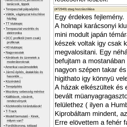
tanácsok, tippek
•
Terepasztali pályaépítés
(#72949)
etwg
hozzászólása
•
Váltók, vágányzat készítése
Egy érdekes fejlemény.
házilag
•
TT klubtopic
A holnapi karácsonyi kl
•
Terepasztal vezérlés és
mini modult japán témár
elektronika
•
DCC profiktól (nem csak)
készek voltak igy csak k
profiknak
•
H0 klubtopic
megvalositani. Egy néhán
•
Nagyvasutak
•
Kérdések és üzenetek a
befujtam a mostanában m
moderátoroknak
•
Amerikai vasútmodellek
nagyon szépen takar és j
•
Jármű építés, átalakítás és
hasonlók....
higithato igy könnyü ve
•
Közérdekű
A házak elkészültek és e
•
Terepépítés
•
Mozdony sebesség mérése
bevált müanyagragaszto
•
Kiállítások, vásárok,
rendezvények
felülethez ( ilyen a Humb
•
Közlekedési kirándulások!
•
T-Track
Kiprobáltam mindent, a
•
Modell bemutató - Kinek,
milyen van?
Erre elövettem a fehér 
•
Fordítókorong, tolópad