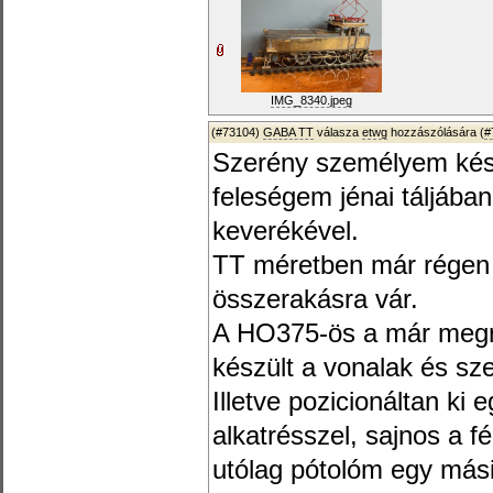
IMG_8340.jpeg
(#73104)
GABA TT
válasza
etwg
hozzászólására (
#
Szerény személyem készít
feleségem jénai táljába
keverékével.
TT méretben már régen k
összerakásra vár.
A HO375-ös a már megraj
készült a vonalak és sz
Illetve pozicionáltan ki 
alkatrésszel, sajnos a f
utólag pótolóm egy mási