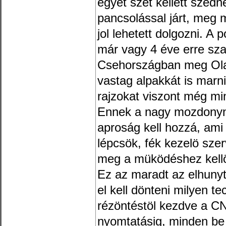
egyet szét kellett szed
pancsolással járt, meg m
jol lehetett dolgozni. A p
már vagy 4 éve erre sz
Csehországban meg Ola
vastag alpakkát is marn
rajzokat viszont még mi
Ennek a nagy mozdonyna
aproság kell hozzá, ami 
lépcsök, fék kezelö sze
meg a müködéshez kellö
Ez az maradt az elhunyt
el kell dönteni milyen te
rézöntéstöl kezdve a C
nyomtatásig, minden be 