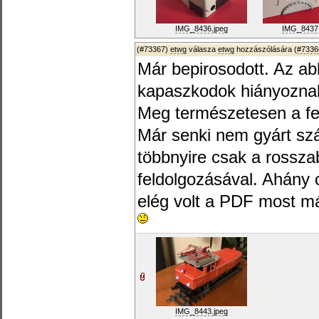
IMG_8436.jpeg
IMG_8437.
(#73367)
etwg
válasza
etwg
hozzászólására (
#7336
Már bepirosodott. Az a
kapaszkodok hiányozna
Meg természetesen a fe
Már senki nem gyárt szár
többnyire csak a rossza
feldolgozásával. Ahány
elég volt a PDF most m
IMG_8443.jpeg