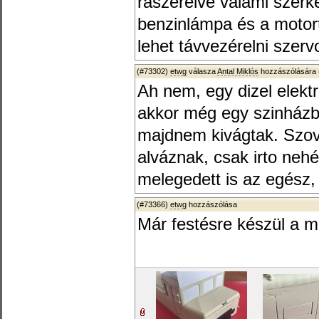
rászerelve valami szerk
benzinlámpa és a motort
lehet távvezérelni szer
(#73302)
etwg
válasza
Antal Miklós
hozzászólására 
Ah nem, egy dizel elek
akkor még egy szinházban
majdnem kivágtak. Szov
alváznak, csak irto neh
melegedett is az egész, 
(#73366)
etwg
hozzászólása
Már festésre készül a 