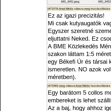
IMG_8451.jpeg
IMG_8453.
(#73379)
Antal Miklós
válasza
etwg
hozzászólására 
Ez az igazi precizitás!
Mi csak kutyaugatók va
Egyszer szeretné szemé
eljuttatni Neked. Ez cso
A BME Közlekedés Mérn
szakon láttam 1:5 mére
egy Békefi Úr és társai 
ismeretlen. NO azok vol
méretben).
(#73380)
etwg
válasza
Antal Miklós
hozzászólására 
Egy barátom 5 collos mo
embereket is lehet száll
Az a baj, hogy ahhoz i