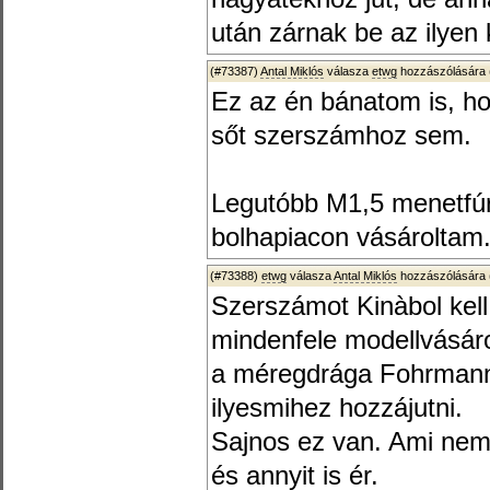
után zárnak be az ilyen 
(#73387)
Antal Miklós
válasza
etwg
hozzászólására 
Ez az én bánatom is, ho
sőt szerszámhoz sem.
Legutóbb M1,5 menetfúr
bolhapiacon vásároltam
(#73388)
etwg
válasza
Antal Miklós
hozzászólására 
Szerszámot Kinàbol kell
mindenfele modellvásár
a méregdrága Fohrmann
ilyesmihez hozzájutni.
Sajnos ez van. Ami nem 
és annyit is ér.