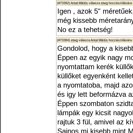
(#73382)
Antal Miklós
válasza
etwg
hozzászólására 
Igen , azok 5" méretűek,
még kissebb méretarán
No ez a tehetség!
(#73384)
etwg
válasza
Antal Miklós
hozzászólására 
Gondolod, hogy a kiseb
Éppen az egyik nagy m
nyomtattam kerék küllő
küllőket egyenként kelle
a nyomtatoba, majd azo
és igy lett beformázva 
Éppen szombaton szidta
lámpák egy kicsit nagyob
rajtuk 3 fül, amivel az k
Sajnos mi kisebb mint 