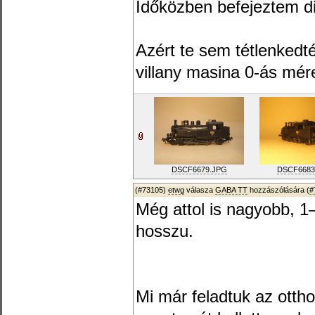
Időközben befejeztem di
Azért te sem tétlenkedt
villany masina 0-ás mér
DSCF6679.JPG
DSCF6683
(#73105)
etwg
válasza
GABA TT
hozzászólására (
#
Még attol is nagyobb, 
hosszu.
Mi már feladtuk az ottho