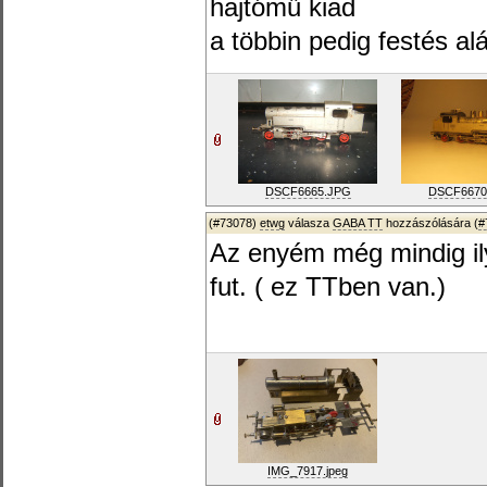
hajtómű kiad
a többin pedig festés al
DSCF6665.JPG
DSCF6670
(#73078)
etwg
válasza
GABA TT
hozzászólására (
#
Az enyém még mindig ily
fut. ( ez TTben van.)
IMG_7917.jpeg