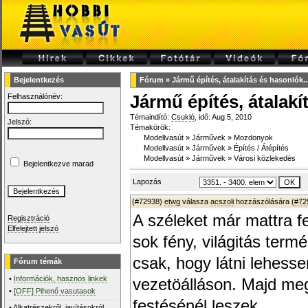
Bejelentkezés
Fórum
»
Jármű építés, átalakítás és hasonlók...
Felhasználónév:
Jármű építés, átalakí
Témaindító:
Csukló
, idő: Aug 5, 2010
Jelszó:
Témakörök:
Modellvasút
»
Járművek
»
Mozdonyok
Modellvasút
»
Járművek
»
Építés / Átépítés
Modellvasút
»
Járművek
»
Városi közlekedés
Bejelentkezve marad
Lapozás
(#72938)
etwg
válasza
acszoli
hozzászólására (
#72
A széleket már mattra f
Regisztráció
Elfelejtett jelszó
sok fény, világitás ter
csak, hogy látni lehess
Fórum témák
•
Információk, hasznos linkek
vezetöálláson. Majd m
•
[OFF] Pihenő vasutasok
festésénél leszek.
•
Alkatrészekről, javításokról