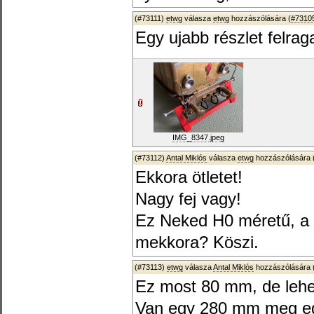
(#73111)
etwg
válasza
etwg
hozzászólására (
#7310
Egy ujabb részlet felra
IMG_8347.jpeg
(#73112)
Antal Miklós
válasza
etwg
hozzászólására 
Ekkora ötletet!
Nagy fej vagy!
Ez Neked H0 méretű, a 
mekkora? Köszi.
(#73113)
etwg
válasza
Antal Miklós
hozzászólására 
Ez most 80 mm, de lehet
Van egy 280 mm meg egy