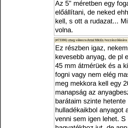
Az 5" méretben egy fog
előállítani, de neked e
kell, s ott a rudazat... 
volna.
(#73386)
etwg
válasza
Antal Miklós
hozzászólására 
Ez részben igaz, nekem
kevesebb anyag, de pl 
45 mm átmérüek és a ki
fogni vagy nem elég mas
meg mekkora kell egy 
manapság az anyagbesz
barátaim szinte hetent
hulladékaikbol anyagot 
venni sem igen lehet. S
hagyatékhoz jut, de ann