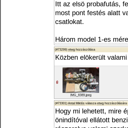
Itt az elsö probafutás, f
most pont festés alatt v
csatlokat.
Három model 1-es méret
(#73299)
etwg
hozzászólása
Közben elökerült valami 
IMG_8389.jpeg
(#73301)
Antal Miklós
válasza
etwg
hozzászólására 
Hogy mi lehetett, mire 
önindítóval ellátott ben