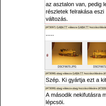
az asztalon van, pedig 
részletek felrakása eszi
változás.
(#73097)
GABA TT
válasza
GABA TT
hozzászólásár
.....
DSCF6670.JPG
DSCF6671
(#73098)
etwg
válasza
GABA TT
hozzászólására (
#
Szép. Ki gyártja ezt a ki
(#73099)
etwg
válasza
etwg
hozzászólására (
#7309
A második nekifutásra 
lépcsöi.