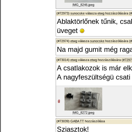
IMG_8246.jpeg
(#72973)
sunocske
válasza
etwg
hozzászólására (
#
Ablaktörlőnek tűnik, csa
üveget
(#72974)
etwg
válasza
sunocske
hozzászólására (
#
Na majd gumit még ragas
(#73014)
etwg
válasza
etwg
hozzászólására (
#7297
A csatlakozok is már elk
A nagyfeszültségü csati 
IMG_8272.jpeg
(#73039)
GABA TT
hozzászólása
Sziasztok!