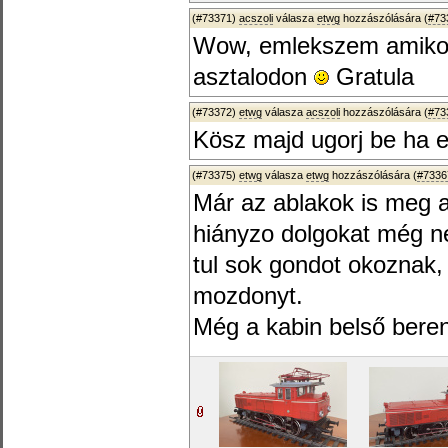
(#73371)
acszoli
válasza
etwg
hozzászólására (
#73
Wow, emlekszem amikor 
asztalodon
Gratula
(#73372)
etwg
válasza
acszoli
hozzászólására (
#73
Kösz majd ugorj be ha er
(#73375)
etwg
válasza
etwg
hozzászólására (
#7336
Már az ablakok is meg az
hiányzo dolgokat még n
tul sok gondot okoznak,
mozdonyt.
Még a kabin belső berend