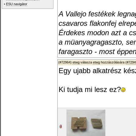
•
ESU navigátor
A Vallejo festékek legn
csavaros flakonfej elrep
Érdekes modon azt a cs
a müanyagragaszto, sem 
faragaszto - most éppen
(#72964)
etwg
válasza
etwg
hozzászólására (
#7294
Egy ujabb alkatrész kész
Ki tudja mi lesz ez?