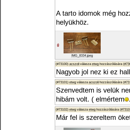
A tarto idomok még hozz
helyükhöz.
IMG_8334.jpeg
(#73100)
acszoli
válasza
etwg
hozzászólására (
#73
Nagyob jol nez ki ez hal
(#73101)
etwg
válasza
acszoli
hozzászólására (
#73
Szenvedtem is velük ne
hibám volt. ( elmértem
(#73102)
etwg
válasza
etwg
hozzászólására (
#7310
Már fel is szereltem öke