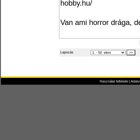
hobby.hu/
Van ami horror drága, de 
Lapozás
Használat feltételei
|
Adatv