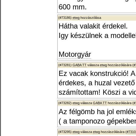
600 mm.
(#73186)
etwg
hozzászólása
Hátha valakit érdekel.
Igy készülnek a modelle
Motorgyár
(#73281)
GABA TT
válasza
etwg
hozzászólására (
#
Ez vacak konstrukció! A
érdekes, a huzal vezet
számítottam! Köszi a vi
(#73282)
etwg
válasza
GABA TT
hozzászólására (
#
Az félgömb ha jol emlék
( a tamponozo gépekben 
(#73295)
etwg
válasza
etwg
hozzászólására (
#7310