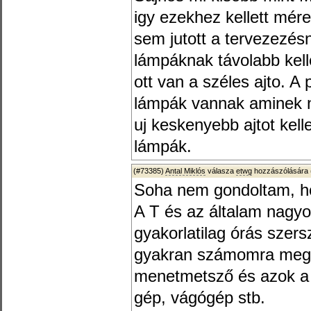
igy ezekhez kellett mér
sem jutott a tervezezésn
lámpáknak távolabb kell
ott van a széles ajto. A
lámpák vannak aminek n
uj keskenyebb ajtot kelle
lámpák.
(#73385)
Antal Miklós
válasza
etwg
hozzászólására 
Soha nem gondoltam, ho
A T és az általam nagy
gyakorlatilag órás szer
gyakran számomra megfi
menetmetsző és azok a p
gép, vágógép stb.