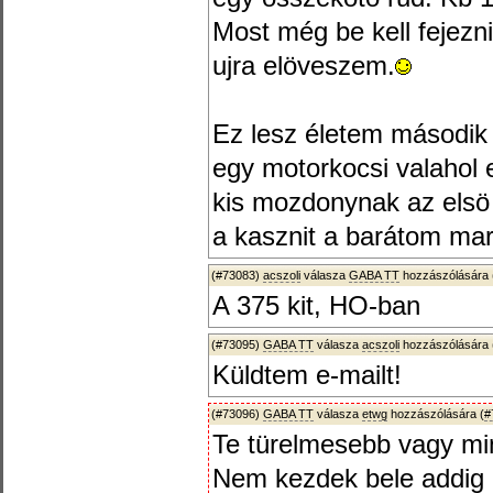
Most még be kell fejez
ujra elöveszem.
Ez lesz életem második l
egy motorkocsi valahol e
kis mozdonynak az elsö 
a kasznit a barátom mara
(#73083)
acszoli
válasza
GABA TT
hozzászólására 
A 375 kit, HO-ban
(#73095)
GABA TT
válasza
acszoli
hozzászólására 
Küldtem e-mailt!
(#73096)
GABA TT
válasza
etwg
hozzászólására (
#
Te türelmesebb vagy mi
Nem kezdek bele addig