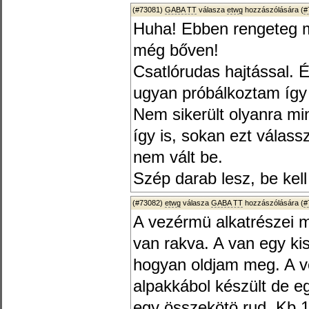
(#73081)
GABA TT
válasza
etwg
hozzászólására (
#
Huha! Ebben rengeteg mu
még bőven!
Csatlórudas hajtással. 
ugyan próbálkoztam így
Nem sikerült olyanra mi
így is, sokan ezt válass
nem vált be.
Szép darab lesz, be kell 
(#73082)
etwg
válasza
GABA TT
hozzászólására (
#
A vezérmü alkatrészei 
van rakva. A van egy k
hogyan oldjam meg. A ve
alpakkábol készült de eg
egy összekötö rud. Kb 1