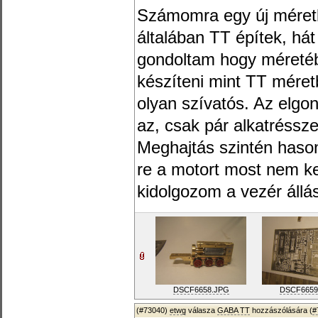
Számomra egy új méret
általában TT építek, há
gondoltam hogy méreté
készíteni mint TT méret
olyan szívatós. Az elgo
az, csak pár alkatréssze
Meghajtás szintén hason
re a motort most nem ke
kidolgozom a vezér állás
DSCF6658.JPG
DSCF6659
(#73040)
etwg
válasza
GABA TT
hozzászólására (
#