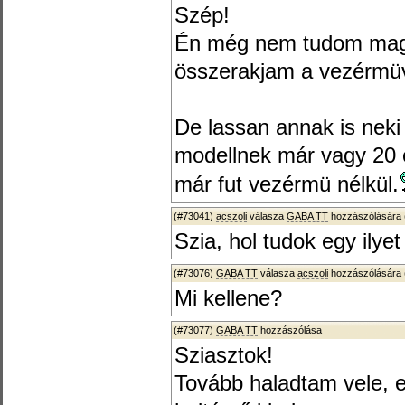
Szép!
Én még nem tudom mag
összerakjam a vezérmü
De lassan annak is neki 
modellnek már vagy 20
már fut vezérmü nélkül.
(#73041)
acszoli
válasza
GABA TT
hozzászólására 
Szia, hol tudok egy ilye
(#73076)
GABA TT
válasza
acszoli
hozzászólására 
Mi kellene?
(#73077)
GABA TT
hozzászólása
Sziasztok!
Tovább haladtam vele, e