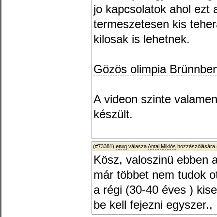
jo kapcsolatok ahol ezt a
termeszetesen kis teher
kilosak is lehetnek.
Gözös olimpia Brünnbe
A videon szinte valame
készült.
(#73381)
etwg
válasza
Antal Miklós
hozzászólására 
Kösz, valoszinü ebben 
már többet nem tudok ot
a régi (30-40 éves ) ki
be kell fejezni egyszer.,