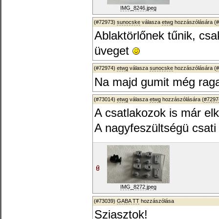
IMG_8246.jpeg
(#72973)
sunocske
válasza
etwg
hozzászólására (
#
Ablaktörlőnek tűnik, csa
üveget
(#72974)
etwg
válasza
sunocske
hozzászólására (
#
Na majd gumit még ragas
(#73014)
etwg
válasza
etwg
hozzászólására (
#7297
A csatlakozok is már elk
A nagyfeszültségü csati 
IMG_8272.jpeg
(#73039)
GABA TT
hozzászólása
Sziasztok!