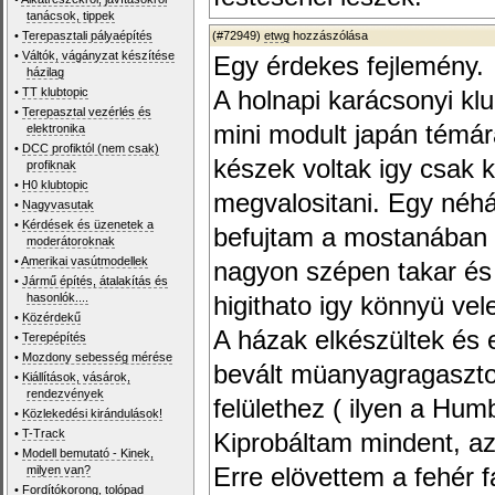
tanácsok, tippek
•
Terepasztali pályaépítés
(#72949)
etwg
hozzászólása
•
Váltók, vágányzat készítése
Egy érdekes fejlemény.
házilag
•
TT klubtopic
A holnapi karácsonyi kl
•
Terepasztal vezérlés és
mini modult japán témár
elektronika
•
DCC profiktól (nem csak)
készek voltak igy csak k
profiknak
•
H0 klubtopic
megvalositani. Egy néhán
•
Nagyvasutak
•
Kérdések és üzenetek a
befujtam a mostanában m
moderátoroknak
•
Amerikai vasútmodellek
nagyon szépen takar és j
•
Jármű építés, átalakítás és
hasonlók....
higithato igy könnyü ve
•
Közérdekű
A házak elkészültek és e
•
Terepépítés
•
Mozdony sebesség mérése
bevált müanyagragaszto
•
Kiállítások, vásárok,
rendezvények
felülethez ( ilyen a Humb
•
Közlekedési kirándulások!
•
T-Track
Kiprobáltam mindent, a
•
Modell bemutató - Kinek,
milyen van?
Erre elövettem a fehér 
•
Fordítókorong, tolópad