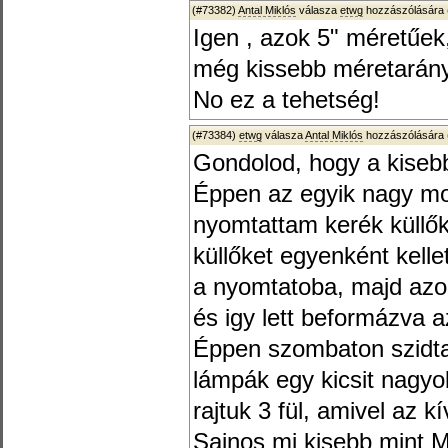
(#73382)
Antal Miklós
válasza
etwg
hozzászólására 
Igen , azok 5" méretűek,
még kissebb méretarán
No ez a tehetség!
(#73384)
etwg
válasza
Antal Miklós
hozzászólására 
Gondolod, hogy a kiseb
Éppen az egyik nagy m
nyomtattam kerék küllő
küllőket egyenként kelle
a nyomtatoba, majd azo
és igy lett beformázva 
Éppen szombaton szidta
lámpák egy kicsit nagyob
rajtuk 3 fül, amivel az k
Sajnos mi kisebb mint 