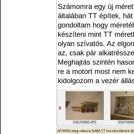
Számomra egy új méret
általában TT építek, há
gondoltam hogy méreté
készíteni mint TT méret
olyan szívatós. Az elgo
az, csak pár alkatréssze
Meghajtás szintén hason
re a motort most nem ke
kidolgozom a vezér állás
DSCF6658.JPG
DSCF6659
(#73040)
etwg
válasza
GABA TT
hozzászólására (
#