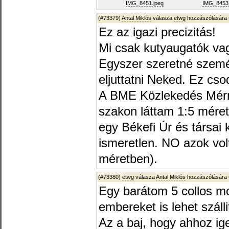
IMG_8451.jpeg
IMG_8453.
(#73379)
Antal Miklós
válasza
etwg
hozzászólására 
Ez az igazi precizitás!
Mi csak kutyaugatók va
Egyszer szeretné szemé
eljuttatni Neked. Ez cso
A BME Közlekedés Mérn
szakon láttam 1:5 mére
egy Békefi Úr és társai 
ismeretlen. NO azok vol
méretben).
(#73380)
etwg
válasza
Antal Miklós
hozzászólására 
Egy barátom 5 collos mo
embereket is lehet száll
Az a baj, hogy ahhoz i