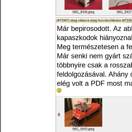
IMG_8436.jpeg
IMG_8437.
(#73367)
etwg
válasza
etwg
hozzászólására (
#7336
Már bepirosodott. Az a
kapaszkodok hiányozna
Meg természetesen a fe
Már senki nem gyárt szár
többnyire csak a rossza
feldolgozásával. Ahány
elég volt a PDF most m
IMG_8443.jpeg