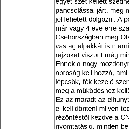
egyet szét kellett szed
pancsolással járt, meg m
jol lehetett dolgozni. A p
már vagy 4 éve erre sz
Csehországban meg Ola
vastag alpakkát is marn
rajzokat viszont még mi
Ennek a nagy mozdonyna
aproság kell hozzá, ami 
lépcsök, fék kezelö sze
meg a müködéshez kellö
Ez az maradt az elhunyt
el kell dönteni milyen te
rézöntéstöl kezdve a C
nyomtatásig, minden be 