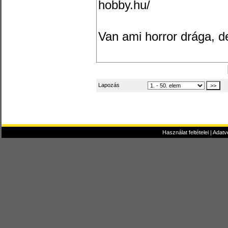
hobby.hu/
Van ami horror drága, de 
Lapozás
Használat feltételei
|
Adatv