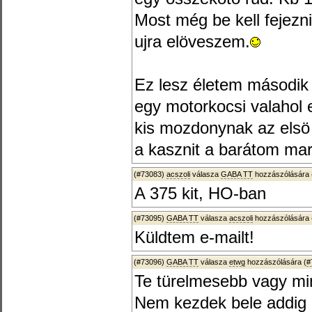
Most még be kell fejez
ujra elöveszem.
Ez lesz életem második l
egy motorkocsi valahol e
kis mozdonynak az elsö 
a kasznit a barátom mara
(#73083)
acszoli
válasza
GABA TT
hozzászólására 
A 375 kit, HO-ban
(#73095)
GABA TT
válasza
acszoli
hozzászólására 
Küldtem e-mailt!
(#73096)
GABA TT
válasza
etwg
hozzászólására (
#
Te türelmesebb vagy mi
Nem kezdek bele addig