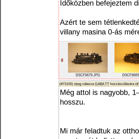
Időközben befejeztem di
Azért te sem tétlenkedt
villany masina 0-ás mér
DSCF6679.JPG
DSCF6683
(#73105)
etwg
válasza
GABA TT
hozzászólására (
#
Még attol is nagyobb, 
hosszu.
Mi már feladtuk az ottho