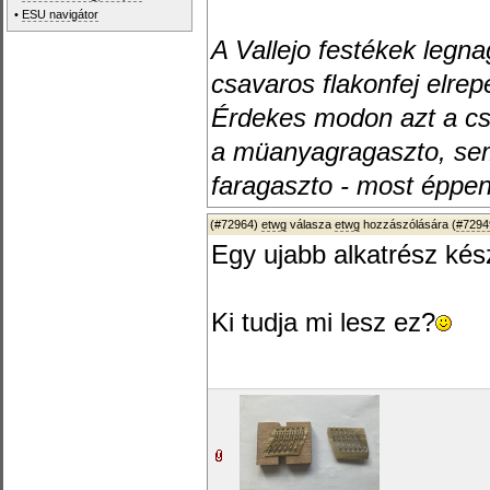
•
ESU navigátor
A Vallejo festékek legn
csavaros flakonfej elrep
Érdekes modon azt a cs
a müanyagragaszto, sem 
faragaszto - most éppen
(#72964)
etwg
válasza
etwg
hozzászólására (
#7294
Egy ujabb alkatrész kész
Ki tudja mi lesz ez?