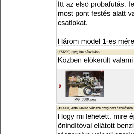
Itt az elsö probafutás, f
most pont festés alatt v
csatlokat.
Három model 1-es méret
(#73299)
etwg
hozzászólása
Közben elökerült valami 
IMG_8389.jpeg
(#73301)
Antal Miklós
válasza
etwg
hozzászólására 
Hogy mi lehetett, mire 
önindítóval ellátott ben