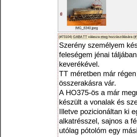
IMG_8340.jpeg
(#73104)
GABA TT
válasza
etwg
hozzászólására (
#
Szerény személyem készít
feleségem jénai táljába
keverékével.
TT méretben már régen k
összerakásra vár.
A HO375-ös a már megraj
készült a vonalak és sz
Illetve pozicionáltan ki 
alkatrésszel, sajnos a f
utólag pótolóm egy mási