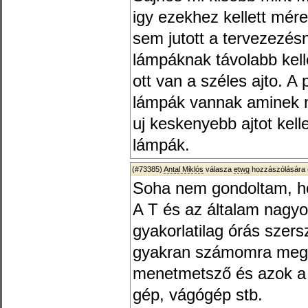
igy ezekhez kellett mér
sem jutott a tervezezésn
lámpáknak távolabb kell
ott van a széles ajto. A
lámpák vannak aminek n
uj keskenyebb ajtot kelle
lámpák.
(#73385)
Antal Miklós
válasza
etwg
hozzászólására 
Soha nem gondoltam, ho
A T és az általam nagy
gyakorlatilag órás szer
gyakran számomra megfi
menetmetsző és azok a p
gép, vágógép stb.