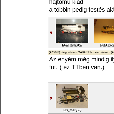
hajtómű kiad
a többin pedig festés al
DSCF6665.JPG
DSCF6670
(#73078)
etwg
válasza
GABA TT
hozzászólására (
#
Az enyém még mindig ily
fut. ( ez TTben van.)
IMG_7917.jpeg