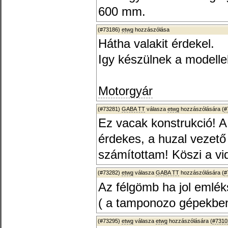
600 mm.
(#73186)
etwg
hozzászólása
Hátha valakit érdekel.
Igy készülnek a modelle
Motorgyár
(#73281)
GABA TT
válasza
etwg
hozzászólására (
#
Ez vacak konstrukció! A
érdekes, a huzal vezet
számítottam! Köszi a vi
(#73282)
etwg
válasza
GABA TT
hozzászólására (
#
Az félgömb ha jol emlék
( a tamponozo gépekben 
(#73295)
etwg
válasza
etwg
hozzászólására (
#7310