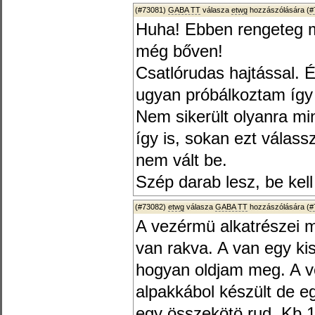
(#73081)
GABA TT
válasza
etwg
hozzászólására (
#
Huha! Ebben rengeteg mu
még bőven!
Csatlórudas hajtással. 
ugyan próbálkoztam így
Nem sikerült olyanra mi
így is, sokan ezt válass
nem vált be.
Szép darab lesz, be kell 
(#73082)
etwg
válasza
GABA TT
hozzászólására (
#
A vezérmü alkatrészei 
van rakva. A van egy k
hogyan oldjam meg. A ve
alpakkábol készült de eg
egy összekötö rud. Kb 1