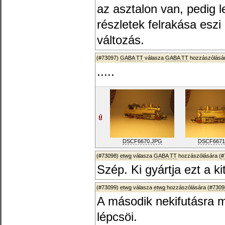
az asztalon van, pedig 
részletek felrakása eszi
változás.
(#73097)
GABA TT
válasza
GABA TT
hozzászólásár
.....
DSCF6670.JPG
DSCF6671
(#73098)
etwg
válasza
GABA TT
hozzászólására (
#
Szép. Ki gyártja ezt a ki
(#73099)
etwg
válasza
etwg
hozzászólására (
#7309
A második nekifutásra 
lépcsöi.