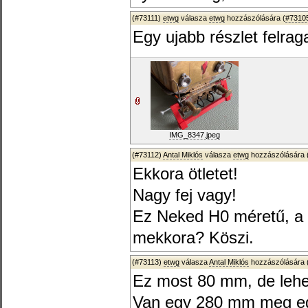
(#73111)
etwg
válasza
etwg
hozzászólására (
#7310
Egy ujabb részlet felra
IMG_8347.jpeg
(#73112)
Antal Miklós
válasza
etwg
hozzászólására 
Ekkora ötletet!
Nagy fej vagy!
Ez Neked H0 méretű, a 
mekkora? Köszi.
(#73113)
etwg
válasza
Antal Miklós
hozzászólására 
Ez most 80 mm, de lehet
Van egy 280 mm meg egy