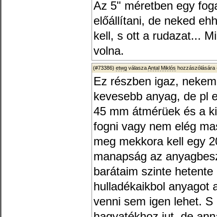
Az 5" méretben egy fog
előállítani, de neked e
kell, s ott a rudazat... 
volna.
(#73386)
etwg
válasza
Antal Miklós
hozzászólására 
Ez részben igaz, nekem
kevesebb anyag, de pl 
45 mm átmérüek és a ki
fogni vagy nem elég mas
meg mekkora kell egy 
manapság az anyagbesz
barátaim szinte hetent
hulladékaikbol anyagot 
venni sem igen lehet. S
hagyatékhoz jut, de ann