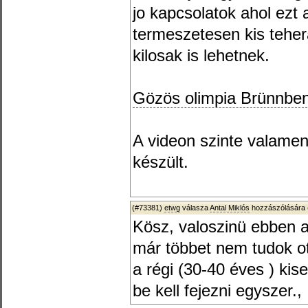
jo kapcsolatok ahol ezt a
termeszetesen kis teher
kilosak is lehetnek.
Gözös olimpia Brünnbe
A videon szinte valame
készült.
(#73381)
etwg
válasza
Antal Miklós
hozzászólására 
Kösz, valoszinü ebben 
már többet nem tudok ot
a régi (30-40 éves ) ki
be kell fejezni egyszer.,