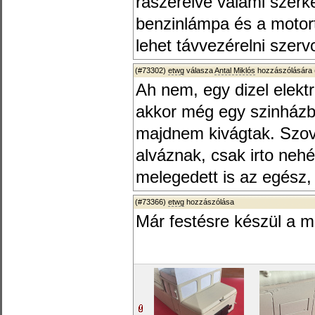
rászerelve valami szerk
benzinlámpa és a motort
lehet távvezérelni szer
(#73302)
etwg
válasza
Antal Miklós
hozzászólására 
Ah nem, egy dizel elek
akkor még egy szinházban
majdnem kivágtak. Szov
alváznak, csak irto neh
melegedett is az egész, 
(#73366)
etwg
hozzászólása
Már festésre készül a 