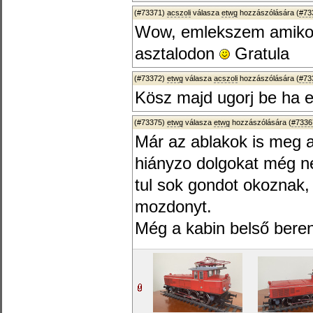
(#73371)
acszoli
válasza
etwg
hozzászólására (
#73
Wow, emlekszem amikor 
asztalodon
Gratula
(#73372)
etwg
válasza
acszoli
hozzászólására (
#73
Kösz majd ugorj be ha er
(#73375)
etwg
válasza
etwg
hozzászólására (
#7336
Már az ablakok is meg az
hiányzo dolgokat még n
tul sok gondot okoznak,
mozdonyt.
Még a kabin belső berend