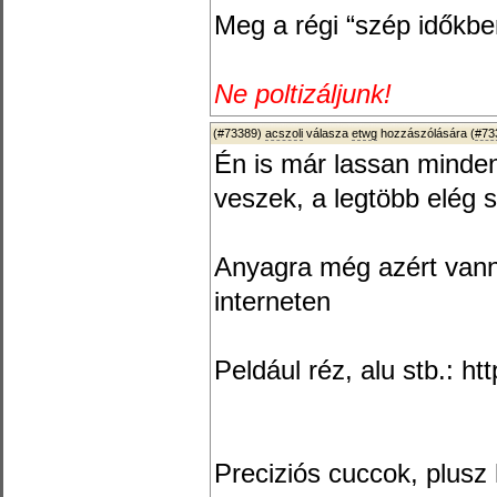
Meg a régi “szép időkben
Ne poltizáljunk!
(#73389)
acszoli
válasza
etwg
hozzászólására (
#73
Én is már lassan minde
veszek, a legtöbb elég s
Anyagra még azért vanna
interneten
Peldául réz, alu stb.: ht
Preciziós cuccok, plusz