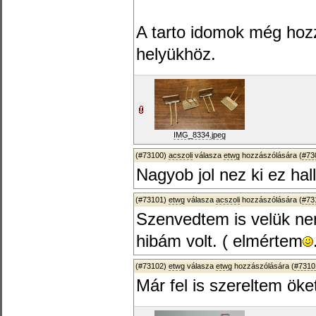
A tarto idomok még hozz
helyükhöz.
IMG_8334.jpeg
(#73100)
acszoli
válasza
etwg
hozzászólására (
#73
Nagyob jol nez ki ez hal
(#73101)
etwg
válasza
acszoli
hozzászólására (
#73
Szenvedtem is velük ne
hibám volt. ( elmértem
(#73102)
etwg
válasza
etwg
hozzászólására (
#7310
Már fel is szereltem öke