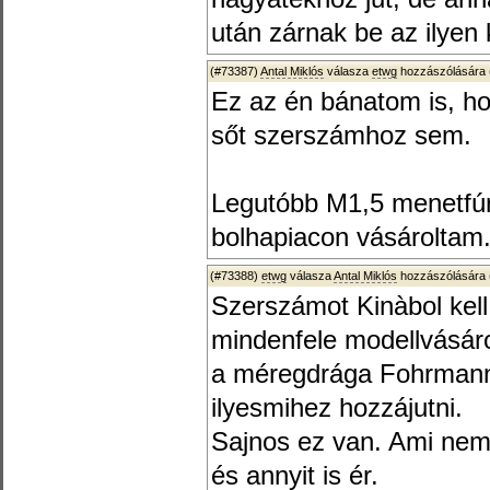
után zárnak be az ilyen 
(#73387)
Antal Miklós
válasza
etwg
hozzászólására 
Ez az én bánatom is, ho
sőt szerszámhoz sem.
Legutóbb M1,5 menetfúr
bolhapiacon vásároltam
(#73388)
etwg
válasza
Antal Miklós
hozzászólására 
Szerszámot Kinàbol kell
mindenfele modellvásár
a méregdrága Fohrmann
ilyesmihez hozzájutni.
Sajnos ez van. Ami nem 
és annyit is ér.