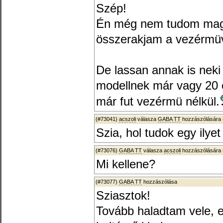
Szép!
Én még nem tudom mag
összerakjam a vezérmü
De lassan annak is neki 
modellnek már vagy 20
már fut vezérmü nélkül.
(#73041)
acszoli
válasza
GABA TT
hozzászólására 
Szia, hol tudok egy ilye
(#73076)
GABA TT
válasza
acszoli
hozzászólására 
Mi kellene?
(#73077)
GABA TT
hozzászólása
Sziasztok!
Tovább haladtam vele, e