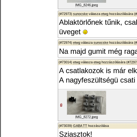
IMG_8246.jpeg
(#72973)
sunocske
válasza
etwg
hozzászólására (
#
Ablaktörlőnek tűnik, csa
üveget
(#72974)
etwg
válasza
sunocske
hozzászólására (
#
Na majd gumit még ragas
(#73014)
etwg
válasza
etwg
hozzászólására (
#7297
A csatlakozok is már elk
A nagyfeszültségü csati 
IMG_8272.jpeg
(#73039)
GABA TT
hozzászólása
Sziasztok!