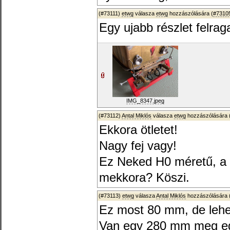
(#73111)
etwg
válasza
etwg
hozzászólására (
#7310
Egy ujabb részlet felra
IMG_8347.jpeg
(#73112)
Antal Miklós
válasza
etwg
hozzászólására 
Ekkora ötletet!
Nagy fej vagy!
Ez Neked H0 méretű, a 
mekkora? Köszi.
(#73113)
etwg
válasza
Antal Miklós
hozzászólására 
Ez most 80 mm, de lehet
Van egy 280 mm meg egy