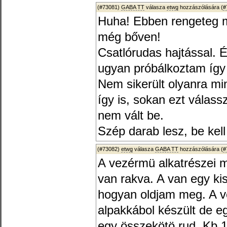
(#73081)
GABA TT
válasza
etwg
hozzászólására (
#
Huha! Ebben rengeteg mu
még bőven!
Csatlórudas hajtással. 
ugyan próbálkoztam így
Nem sikerült olyanra mi
így is, sokan ezt válass
nem vált be.
Szép darab lesz, be kell 
(#73082)
etwg
válasza
GABA TT
hozzászólására (
#
A vezérmü alkatrészei 
van rakva. A van egy k
hogyan oldjam meg. A ve
alpakkábol készült de eg
egy összekötö rud. Kb 1