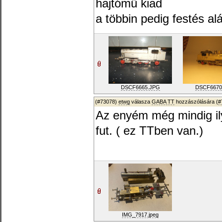
hajtómű kiad
a többin pedig festés al
DSCF6665.JPG
DSCF6670
(#73078)
etwg
válasza
GABA TT
hozzászólására (
#
Az enyém még mindig ily
fut. ( ez TTben van.)
IMG_7917.jpeg