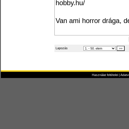
hobby.hu/
Van ami horror drága, de 
Lapozás
Használat feltételei
|
Adatv