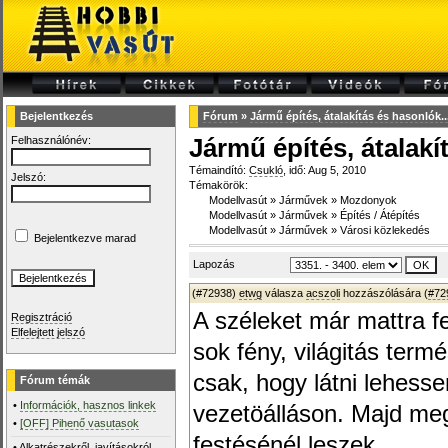
Bejelentkezés
Fórum
»
Jármű építés, átalakítás és hasonlók...
Felhasználónév:
Jármű építés, átalakí
Témaindító:
Csukló
, idő: Aug 5, 2010
Jelszó:
Témakörök:
Modellvasút
»
Járművek
»
Mozdonyok
Modellvasút
»
Járművek
»
Építés / Átépítés
Modellvasút
»
Járművek
»
Városi közlekedés
Bejelentkezve marad
Lapozás
(#72938)
etwg
válasza
acszoli
hozzászólására (
#72
A széleket már mattra f
Regisztráció
Elfelejtett jelszó
sok fény, világitás ter
csak, hogy látni lehess
Fórum témák
•
Információk, hasznos linkek
vezetöálláson. Majd m
•
[OFF] Pihenő vasutasok
festésénél leszek.
•
Alkatrészekről, javításokról