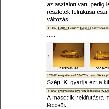
az asztalon van, pedig 
részletek felrakása eszi
változás.
(#73097)
GABA TT
válasza
GABA TT
hozzászólásár
.....
DSCF6670.JPG
DSCF6671
(#73098)
etwg
válasza
GABA TT
hozzászólására (
#
Szép. Ki gyártja ezt a ki
(#73099)
etwg
válasza
etwg
hozzászólására (
#7309
A második nekifutásra 
lépcsöi.