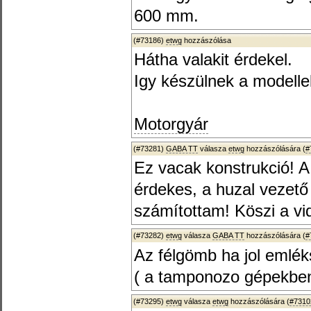
600 mm.
(#73186)
etwg
hozzászólása
Hátha valakit érdekel.
Igy készülnek a modelle
Motorgyár
(#73281)
GABA TT
válasza
etwg
hozzászólására (
#
Ez vacak konstrukció! A
érdekes, a huzal vezet
számítottam! Köszi a vi
(#73282)
etwg
válasza
GABA TT
hozzászólására (
#
Az félgömb ha jol emlék
( a tamponozo gépekben 
(#73295)
etwg
válasza
etwg
hozzászólására (
#7310