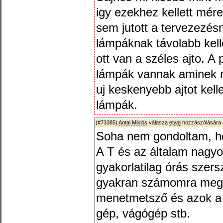
igy ezekhez kellett mér
sem jutott a tervezezésn
lámpáknak távolabb kell
ott van a széles ajto. A
lámpák vannak aminek n
uj keskenyebb ajtot kelle
lámpák.
(#73385)
Antal Miklós
válasza
etwg
hozzászólására 
Soha nem gondoltam, ho
A T és az általam nagy
gyakorlatilag órás szer
gyakran számomra megfi
menetmetsző és azok a p
gép, vágógép stb.