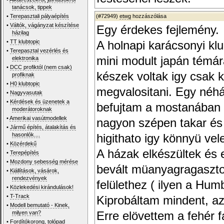
tanácsok, tippek
•
Terepasztali pályaépítés
(#72949)
etwg
hozzászólása
•
Váltók, vágányzat készítése
Egy érdekes fejlemény.
házilag
•
TT klubtopic
A holnapi karácsonyi kl
•
Terepasztal vezérlés és
mini modult japán témár
elektronika
•
DCC profiktól (nem csak)
készek voltak igy csak k
profiknak
•
H0 klubtopic
megvalositani. Egy néhán
•
Nagyvasutak
•
Kérdések és üzenetek a
befujtam a mostanában m
moderátoroknak
•
Amerikai vasútmodellek
nagyon szépen takar és j
•
Jármű építés, átalakítás és
hasonlók....
higithato igy könnyü ve
•
Közérdekű
A házak elkészültek és e
•
Terepépítés
•
Mozdony sebesség mérése
bevált müanyagragaszto
•
Kiállítások, vásárok,
rendezvények
felülethez ( ilyen a Humb
•
Közlekedési kirándulások!
•
T-Track
Kiprobáltam mindent, a
•
Modell bemutató - Kinek,
milyen van?
Erre elövettem a fehér 
•
Fordítókorong, tolópad