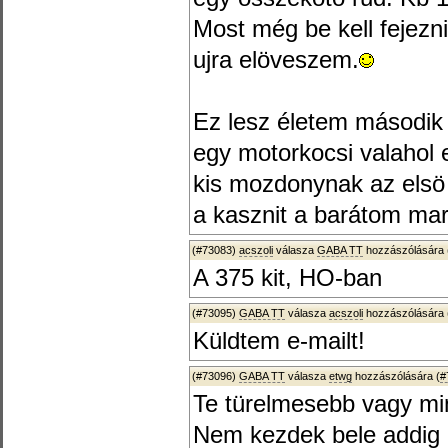
Most még be kell fejez
ujra elöveszem.
Ez lesz életem második l
egy motorkocsi valahol e
kis mozdonynak az elsö 
a kasznit a barátom mara
(#73083)
acszoli
válasza
GABA TT
hozzászólására 
A 375 kit, HO-ban
(#73095)
GABA TT
válasza
acszoli
hozzászólására 
Küldtem e-mailt!
(#73096)
GABA TT
válasza
etwg
hozzászólására (
#
Te türelmesebb vagy mi
Nem kezdek bele addig