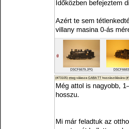
Időközben befejeztem di
Azért te sem tétlenkedt
villany masina 0-ás mér
DSCF6679.JPG
DSCF6683
(#73105)
etwg
válasza
GABA TT
hozzászólására (
#
Még attol is nagyobb, 
hosszu.
Mi már feladtuk az ottho