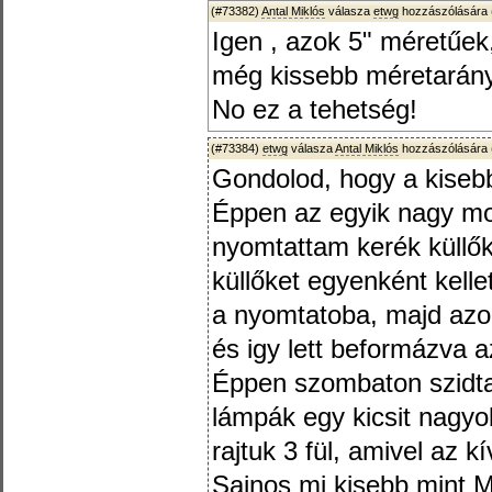
(#73382)
Antal Miklós
válasza
etwg
hozzászólására 
Igen , azok 5" méretűek,
még kissebb méretarán
No ez a tehetség!
(#73384)
etwg
válasza
Antal Miklós
hozzászólására 
Gondolod, hogy a kiseb
Éppen az egyik nagy m
nyomtattam kerék küllő
küllőket egyenként kelle
a nyomtatoba, majd azo
és igy lett beformázva 
Éppen szombaton szidta
lámpák egy kicsit nagyob
rajtuk 3 fül, amivel az k
Sajnos mi kisebb mint 