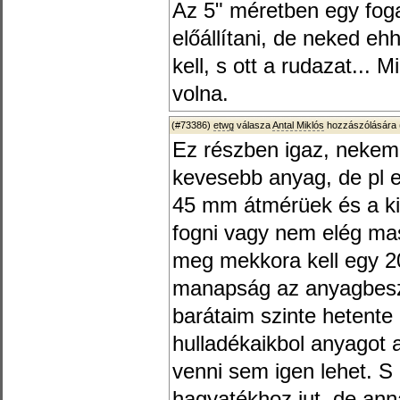
Az 5" méretben egy fog
előállítani, de neked e
kell, s ott a rudazat... 
volna.
(#73386)
etwg
válasza
Antal Miklós
hozzászólására 
Ez részben igaz, nekem
kevesebb anyag, de pl 
45 mm átmérüek és a ki
fogni vagy nem elég mas
meg mekkora kell egy 
manapság az anyagbesz
barátaim szinte hetent
hulladékaikbol anyagot 
venni sem igen lehet. S
hagyatékhoz jut, de ann