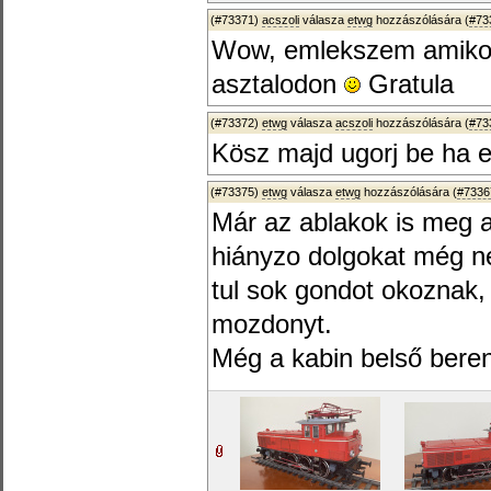
(#73371)
acszoli
válasza
etwg
hozzászólására (
#73
Wow, emlekszem amikor 
asztalodon
Gratula
(#73372)
etwg
válasza
acszoli
hozzászólására (
#73
Kösz majd ugorj be ha er
(#73375)
etwg
válasza
etwg
hozzászólására (
#7336
Már az ablakok is meg az
hiányzo dolgokat még n
tul sok gondot okoznak,
mozdonyt.
Még a kabin belső berend