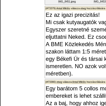
IMG_8451.jpeg
IMG_8453.
(#73379)
Antal Miklós
válasza
etwg
hozzászólására 
Ez az igazi precizitás!
Mi csak kutyaugatók va
Egyszer szeretné szemé
eljuttatni Neked. Ez cso
A BME Közlekedés Mérn
szakon láttam 1:5 mére
egy Békefi Úr és társai 
ismeretlen. NO azok vol
méretben).
(#73380)
etwg
válasza
Antal Miklós
hozzászólására 
Egy barátom 5 collos mo
embereket is lehet száll
Az a baj, hogy ahhoz i