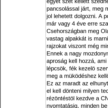
egyet szét kellett szed
pancsolással járt, meg m
jol lehetett dolgozni. A p
már vagy 4 éve erre sz
Csehországban meg Ola
vastag alpakkát is marn
rajzokat viszont még mi
Ennek a nagy mozdonyna
aproság kell hozzá, ami 
lépcsök, fék kezelö sze
meg a müködéshez kellö
Ez az maradt az elhunyt
el kell dönteni milyen te
rézöntéstöl kezdve a C
nyomtatásig, minden be 