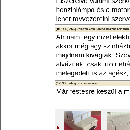
rászerelve valami szerk
benzinlámpa és a motort
lehet távvezérelni szer
(#73302)
etwg
válasza
Antal Miklós
hozzászólására 
Ah nem, egy dizel elek
akkor még egy szinházban
majdnem kivágtak. Szov
alváznak, csak irto neh
melegedett is az egész, 
(#73366)
etwg
hozzászólása
Már festésre készül a 