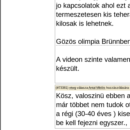
jo kapcsolatok ahol ezt a
termeszetesen kis teher
kilosak is lehetnek.
Gözös olimpia Brünnbe
A videon szinte valame
készült.
(#73381)
etwg
válasza
Antal Miklós
hozzászólására 
Kösz, valoszinü ebben 
már többet nem tudok ot
a régi (30-40 éves ) ki
be kell fejezni egyszer.,