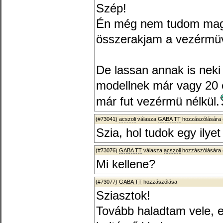
Szép!
Én még nem tudom mag
összerakjam a vezérmü
De lassan annak is neki 
modellnek már vagy 20
már fut vezérmü nélkül.
(#73041)
acszoli
válasza
GABA TT
hozzászólására 
Szia, hol tudok egy ilye
(#73076)
GABA TT
válasza
acszoli
hozzászólására 
Mi kellene?
(#73077)
GABA TT
hozzászólása
Sziasztok!
Tovább haladtam vele, e