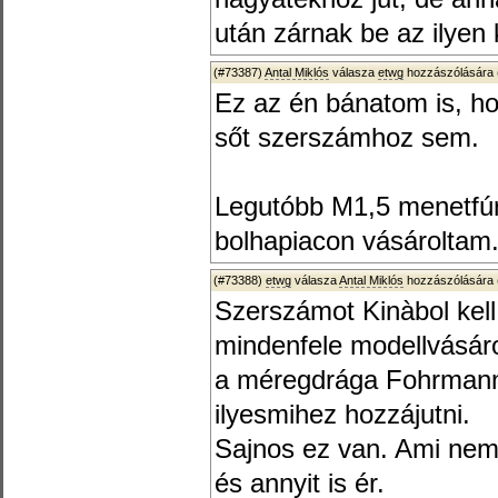
után zárnak be az ilyen 
(#73387)
Antal Miklós
válasza
etwg
hozzászólására 
Ez az én bánatom is, ho
sőt szerszámhoz sem.
Legutóbb M1,5 menetfúr
bolhapiacon vásároltam
(#73388)
etwg
válasza
Antal Miklós
hozzászólására 
Szerszámot Kinàbol kell
mindenfele modellvásár
a méregdrága Fohrmann
ilyesmihez hozzájutni.
Sajnos ez van. Ami nem 
és annyit is ér.