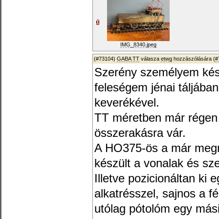
IMG_8340.jpeg
(#73104)
GABA TT
válasza
etwg
hozzászólására (
#
Szerény személyem készít
feleségem jénai táljába
keverékével.
TT méretben már régen k
összerakásra vár.
A HO375-ös a már megraj
készült a vonalak és sz
Illetve pozicionáltan ki 
alkatrésszel, sajnos a f
utólag pótolóm egy mási