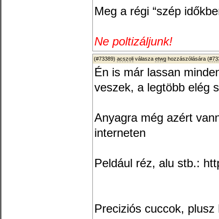
Meg a régi “szép időkben
Ne poltizáljunk!
(#73389)
acszoli
válasza
etwg
hozzászólására (
#73
Én is már lassan minde
veszek, a legtöbb elég s
Anyagra még azért vanna
interneten
Peldául réz, alu stb.: ht
Preciziós cuccok, plusz