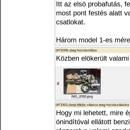
Itt az elsö probafutás, f
most pont festés alatt v
csatlokat.
Három model 1-es méret
(#73299)
etwg
hozzászólása
Közben elökerült valami 
IMG_8389.jpeg
(#73301)
Antal Miklós
válasza
etwg
hozzászólására 
Hogy mi lehetett, mire 
önindítóval ellátott ben