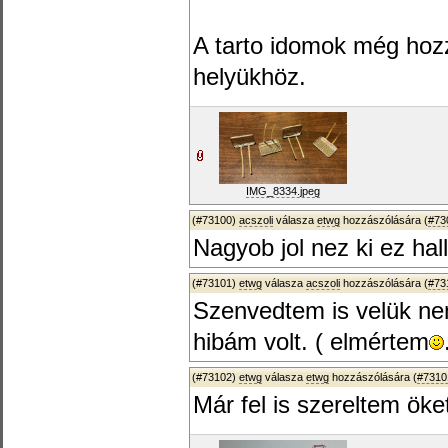
A tarto idomok még hozz
helyükhöz.
IMG_8334.jpeg
(#73100)
acszoli
válasza
etwg
hozzászólására (
#73
Nagyob jol nez ki ez hal
(#73101)
etwg
válasza
acszoli
hozzászólására (
#73
Szenvedtem is velük ne
hibám volt. ( elmértem
(#73102)
etwg
válasza
etwg
hozzászólására (
#7310
Már fel is szereltem öke