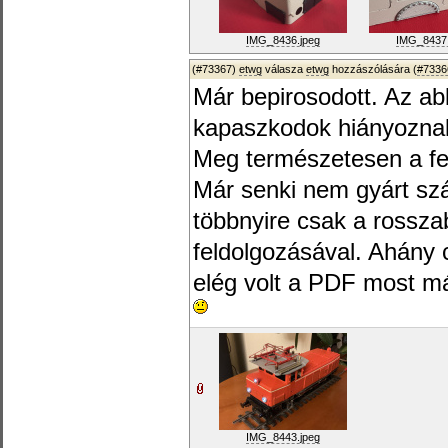
IMG_8436.jpeg
IMG_8437.
(#73367)
etwg
válasza
etwg
hozzászólására (
#7336
Már bepirosodott. Az a
kapaszkodok hiányozna
Meg természetesen a fe
Már senki nem gyárt szár
többnyire csak a rossza
feldolgozásával. Ahány
elég volt a PDF most m
IMG_8443.jpeg