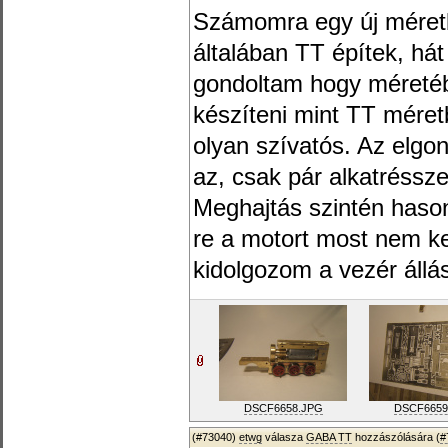
Számomra egy új méret
általában TT építek, há
gondoltam hogy méreté
készíteni mint TT méret
olyan szívatós. Az elgo
az, csak pár alkatréssze
Meghajtás szintén hason
re a motort most nem ke
kidolgozom a vezér állás
DSCF6658.JPG
DSCF6659
(#73040)
etwg
válasza
GABA TT
hozzászólására (
#