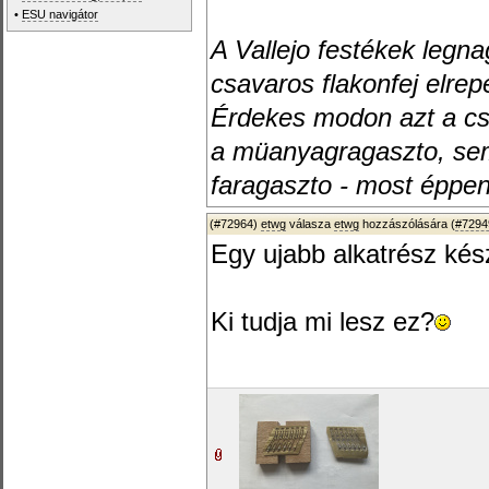
•
ESU navigátor
A Vallejo festékek legn
csavaros flakonfej elrep
Érdekes modon azt a cs
a müanyagragaszto, sem 
faragaszto - most éppen
(#72964)
etwg
válasza
etwg
hozzászólására (
#7294
Egy ujabb alkatrész kész
Ki tudja mi lesz ez?