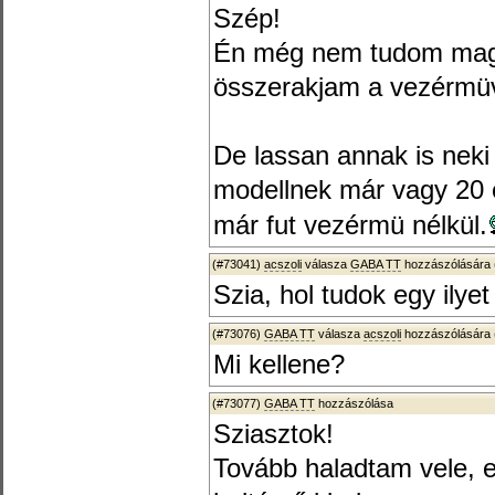
Szép!
Én még nem tudom mag
összerakjam a vezérmü
De lassan annak is neki 
modellnek már vagy 20
már fut vezérmü nélkül.
(#73041)
acszoli
válasza
GABA TT
hozzászólására 
Szia, hol tudok egy ilye
(#73076)
GABA TT
válasza
acszoli
hozzászólására 
Mi kellene?
(#73077)
GABA TT
hozzászólása
Sziasztok!
Tovább haladtam vele, e