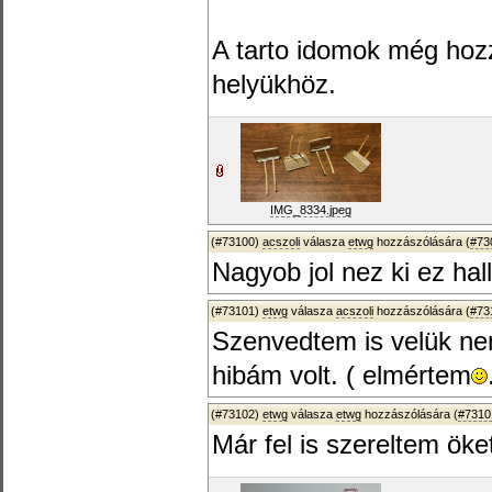
A tarto idomok még hozz
helyükhöz.
IMG_8334.jpeg
(#73100)
acszoli
válasza
etwg
hozzászólására (
#73
Nagyob jol nez ki ez hal
(#73101)
etwg
válasza
acszoli
hozzászólására (
#73
Szenvedtem is velük ne
hibám volt. ( elmértem
(#73102)
etwg
válasza
etwg
hozzászólására (
#7310
Már fel is szereltem öke