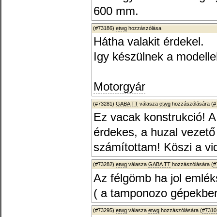
600 mm.
(#73186)
etwg
hozzászólása
Hátha valakit érdekel.
Igy készülnek a modelle
Motorgyár
(#73281)
GABA TT
válasza
etwg
hozzászólására (
#
Ez vacak konstrukció! A
érdekes, a huzal vezet
számítottam! Köszi a vi
(#73282)
etwg
válasza
GABA TT
hozzászólására (
#
Az félgömb ha jol emlék
( a tamponozo gépekben 
(#73295)
etwg
válasza
etwg
hozzászólására (
#7310