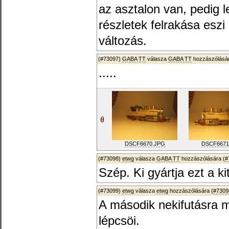
az asztalon van, pedig 
részletek felrakása eszi
változás.
(#73097)
GABA TT
válasza
GABA TT
hozzászólásár
.....
DSCF6670.JPG
DSCF6671
(#73098)
etwg
válasza
GABA TT
hozzászólására (
#
Szép. Ki gyártja ezt a ki
(#73099)
etwg
válasza
etwg
hozzászólására (
#7309
A második nekifutásra 
lépcsöi.