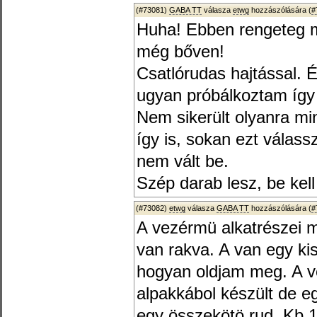
(#73081)
GABA TT
válasza
etwg
hozzászólására (
#
Huha! Ebben rengeteg mu
még bőven!
Csatlórudas hajtással. 
ugyan próbálkoztam így
Nem sikerült olyanra mi
így is, sokan ezt válass
nem vált be.
Szép darab lesz, be kell 
(#73082)
etwg
válasza
GABA TT
hozzászólására (
#
A vezérmü alkatrészei 
van rakva. A van egy k
hogyan oldjam meg. A ve
alpakkábol készült de eg
egy összekötö rud. Kb 1