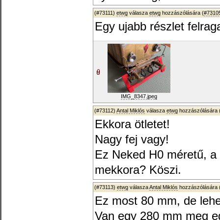
(#73111)
etwg
válasza
etwg
hozzászólására (
#7310
Egy ujabb részlet felra
IMG_8347.jpeg
(#73112)
Antal Miklós
válasza
etwg
hozzászólására 
Ekkora ötletet!
Nagy fej vagy!
Ez Neked H0 méretű, a 
mekkora? Köszi.
(#73113)
etwg
válasza
Antal Miklós
hozzászólására 
Ez most 80 mm, de lehet
Van egy 280 mm meg egy