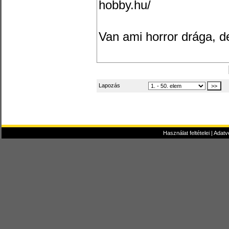
hobby.hu/
Van ami horror drága, de 
Lapozás
Használat feltételei
|
Adatv