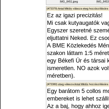
IMG_8451.jpeg
IMG_8453.
(#73379)
Antal Miklós
válasza
etwg
hozzászólására 
Ez az igazi precizitás!
Mi csak kutyaugatók va
Egyszer szeretné szemé
eljuttatni Neked. Ez cso
A BME Közlekedés Mérn
szakon láttam 1:5 mére
egy Békefi Úr és társai 
ismeretlen. NO azok vol
méretben).
(#73380)
etwg
válasza
Antal Miklós
hozzászólására 
Egy barátom 5 collos mo
embereket is lehet száll
Az a baj, hogy ahhoz i