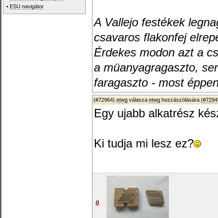
•
ESU navigátor
A Vallejo festékek legn
csavaros flakonfej elrep
Érdekes modon azt a cs
a müanyagragaszto, sem 
faragaszto - most éppen
(#72964)
etwg
válasza
etwg
hozzászólására (
#7294
Egy ujabb alkatrész kész
Ki tudja mi lesz ez?