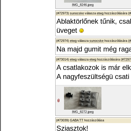
IMG_8246.jpeg
(#72973)
sunocske
válasza
etwg
hozzászólására (
#
Ablaktörlőnek tűnik, csa
üveget
(#72974)
etwg
válasza
sunocske
hozzászólására (
#
Na majd gumit még ragas
(#73014)
etwg
válasza
etwg
hozzászólására (
#7297
A csatlakozok is már elk
A nagyfeszültségü csati 
IMG_8272.jpeg
(#73039)
GABA TT
hozzászólása
Sziasztok!