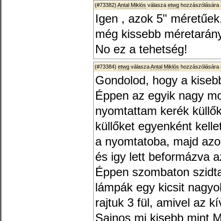
(#73382)
Antal Miklós
válasza
etwg
hozzászólására 
Igen , azok 5" méretűek,
még kissebb méretarán
No ez a tehetség!
(#73384)
etwg
válasza
Antal Miklós
hozzászólására 
Gondolod, hogy a kiseb
Éppen az egyik nagy m
nyomtattam kerék küllő
küllőket egyenként kelle
a nyomtatoba, majd azo
és igy lett beformázva 
Éppen szombaton szidta
lámpák egy kicsit nagyob
rajtuk 3 fül, amivel az k
Sajnos mi kisebb mint 