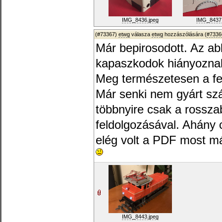
IMG_8436.jpeg
IMG_8437.
(#73367)
etwg
válasza
etwg
hozzászólására (
#7336
Már bepirosodott. Az a
kapaszkodok hiányozna
Meg természetesen a fe
Már senki nem gyárt szár
többnyire csak a rossza
feldolgozásával. Ahány
elég volt a PDF most m
IMG_8443.jpeg