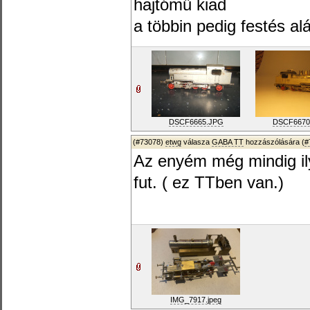
hajtómű kiad
a többin pedig festés al
DSCF6665.JPG
DSCF6670
(#73078)
etwg
válasza
GABA TT
hozzászólására (
#
Az enyém még mindig ily
fut. ( ez TTben van.)
IMG_7917.jpeg