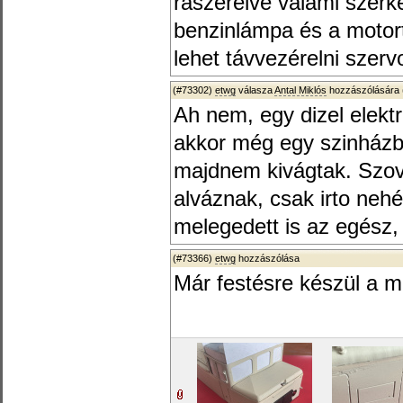
rászerelve valami szerk
benzinlámpa és a motort
lehet távvezérelni szer
(#73302)
etwg
válasza
Antal Miklós
hozzászólására 
Ah nem, egy dizel elek
akkor még egy szinházban
majdnem kivágtak. Szov
alváznak, csak irto neh
melegedett is az egész, 
(#73366)
etwg
hozzászólása
Már festésre készül a 