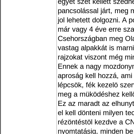
egyet szét kellett szed
pancsolással járt, meg m
jol lehetett dolgozni. A p
már vagy 4 éve erre sz
Csehországban meg Ola
vastag alpakkát is marn
rajzokat viszont még mi
Ennek a nagy mozdonyna
aproság kell hozzá, ami 
lépcsök, fék kezelö sze
meg a müködéshez kellö
Ez az maradt az elhunyt
el kell dönteni milyen te
rézöntéstöl kezdve a C
nyomtatásig, minden be 