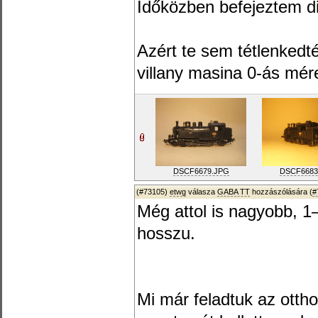
Időközben befejeztem di
Azért te sem tétlenkedt
villany masina 0-ás mér
DSCF6679.JPG
DSCF6683
(#73105)
etwg
válasza
GABA TT
hozzászólására (
#
Még attol is nagyobb, 
hosszu.
Mi már feladtuk az ottho