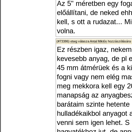
Az 5" méretben egy fog
előállítani, de neked e
kell, s ott a rudazat... 
volna.
(#73386)
etwg
válasza
Antal Miklós
hozzászólására 
Ez részben igaz, nekem
kevesebb anyag, de pl 
45 mm átmérüek és a ki
fogni vagy nem elég mas
meg mekkora kell egy 
manapság az anyagbesz
barátaim szinte hetent
hulladékaikbol anyagot 
venni sem igen lehet. S
hagyatékhoz jut, de ann