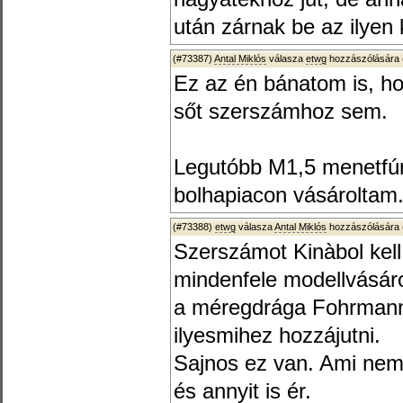
után zárnak be az ilyen 
(#73387)
Antal Miklós
válasza
etwg
hozzászólására 
Ez az én bánatom is, ho
sőt szerszámhoz sem.
Legutóbb M1,5 menetfúr
bolhapiacon vásároltam
(#73388)
etwg
válasza
Antal Miklós
hozzászólására 
Szerszámot Kinàbol kell
mindenfele modellvásár
a méregdrága Fohrmann
ilyesmihez hozzájutni.
Sajnos ez van. Ami nem 
és annyit is ér.