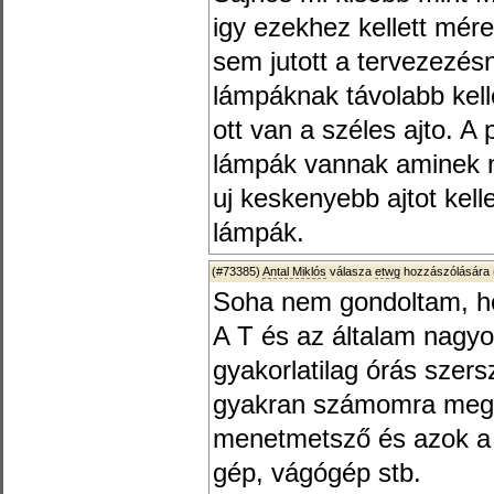
igy ezekhez kellett mér
sem jutott a tervezezésn
lámpáknak távolabb kell
ott van a széles ajto. A
lámpák vannak aminek n
uj keskenyebb ajtot kelle
lámpák.
(#73385)
Antal Miklós
válasza
etwg
hozzászólására 
Soha nem gondoltam, ho
A T és az általam nagy
gyakorlatilag órás szer
gyakran számomra megfi
menetmetsző és azok a p
gép, vágógép stb.