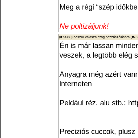
Meg a régi “szép időkben
Ne poltizáljunk!
(#73389)
acszoli
válasza
etwg
hozzászólására (
#73
Én is már lassan minde
veszek, a legtöbb elég s
Anyagra még azért vanna
interneten
Peldául réz, alu stb.: ht
Preciziós cuccok, plusz