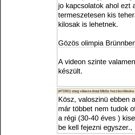
jo kapcsolatok ahol ezt a
termeszetesen kis teher
kilosak is lehetnek.
Gözös olimpia Brünnbe
A videon szinte valame
készült.
(#73381)
etwg
válasza
Antal Miklós
hozzászólására 
Kösz, valoszinü ebben 
már többet nem tudok ot
a régi (30-40 éves ) ki
be kell fejezni egyszer.,