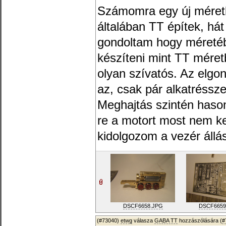
Számomra egy új méret
általában TT építek, há
gondoltam hogy méreté
készíteni mint TT méret
olyan szívatós. Az elgo
az, csak pár alkatréssze
Meghajtás szintén hason
re a motort most nem ke
kidolgozom a vezér állás
DSCF6658.JPG
DSCF6659
(#73040)
etwg
válasza
GABA TT
hozzászólására (
#