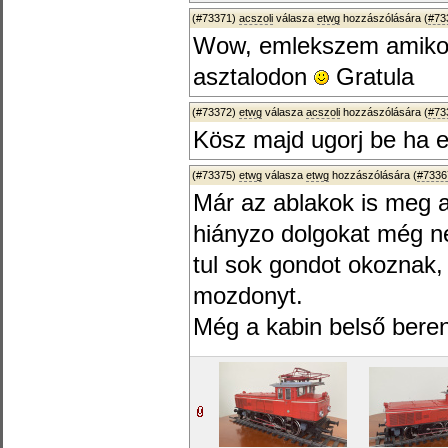
(#73371)
acszoli
válasza
etwg
hozzászólására (
#73
Wow, emlekszem amikor 
asztalodon
Gratula
(#73372)
etwg
válasza
acszoli
hozzászólására (
#73
Kösz majd ugorj be ha er
(#73375)
etwg
válasza
etwg
hozzászólására (
#7336
Már az ablakok is meg az
hiányzo dolgokat még n
tul sok gondot okoznak,
mozdonyt.
Még a kabin belső berend