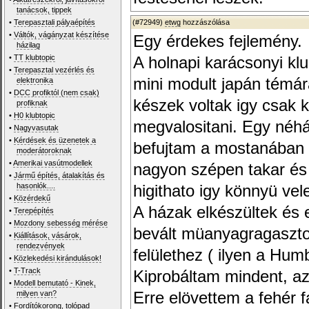
tanácsok, tippek
•
Terepasztali pályaépítés
(#72949)
etwg
hozzászólása
•
Váltók, vágányzat készítése
Egy érdekes fejlemény.
házilag
•
TT klubtopic
A holnapi karácsonyi kl
•
Terepasztal vezérlés és
mini modult japán témár
elektronika
•
DCC profiktól (nem csak)
készek voltak igy csak k
profiknak
•
H0 klubtopic
megvalositani. Egy néhán
•
Nagyvasutak
•
Kérdések és üzenetek a
befujtam a mostanában m
moderátoroknak
•
Amerikai vasútmodellek
nagyon szépen takar és j
•
Jármű építés, átalakítás és
hasonlók....
higithato igy könnyü ve
•
Közérdekű
A házak elkészültek és e
•
Terepépítés
•
Mozdony sebesség mérése
bevált müanyagragaszto
•
Kiállítások, vásárok,
rendezvények
felülethez ( ilyen a Humb
•
Közlekedési kirándulások!
•
T-Track
Kiprobáltam mindent, a
•
Modell bemutató - Kinek,
milyen van?
Erre elövettem a fehér 
•
Fordítókorong, tolópad