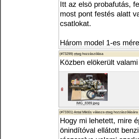
Itt az elsö probafutás, f
most pont festés alatt v
csatlokat.
Három model 1-es méret
(#73299)
etwg
hozzászólása
Közben elökerült valami 
IMG_8389.jpeg
(#73301)
Antal Miklós
válasza
etwg
hozzászólására 
Hogy mi lehetett, mire 
önindítóval ellátott ben