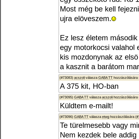
Most még be kell fejez
ujra elöveszem.
Ez lesz életem második l
egy motorkocsi valahol e
kis mozdonynak az elsö 
a kasznit a barátom mara
(#73083)
acszoli
válasza
GABA TT
hozzászólására 
A 375 kit, HO-ban
(#73095)
GABA TT
válasza
acszoli
hozzászólására 
Küldtem e-mailt!
(#73096)
GABA TT
válasza
etwg
hozzászólására (
#
Te türelmesebb vagy mi
Nem kezdek bele addig