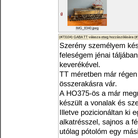
IMG_8340.jpeg
(#73104)
GABA TT
válasza
etwg
hozzászólására (
#
Szerény személyem készít
feleségem jénai táljába
keverékével.
TT méretben már régen k
összerakásra vár.
A HO375-ös a már megraj
készült a vonalak és sz
Illetve pozicionáltan ki 
alkatrésszel, sajnos a f
utólag pótolóm egy mási