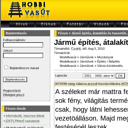
Bejelentkezés
Fórum
»
Jármű építés, átalakítás és hasonlók...
Felhasználónév:
Jármű építés, átalakí
Témaindító:
Csukló
, idő: Aug 5, 2010
Jelszó:
Témakörök:
Modellvasút
»
Járművek
»
Mozdonyok
Modellvasút
»
Járművek
»
Építés / Átépítés
Modellvasút
»
Járművek
»
Városi közlekedés
Bejelentkezve marad
Lapozás
(#72938)
etwg
válasza
acszoli
hozzászólására (
#72
A széleket már mattra f
Regisztráció
Elfelejtett jelszó
sok fény, világitás ter
csak, hogy látni lehess
Fórum témák
•
Információk, hasznos linkek
vezetöálláson. Majd m
•
[OFF] Pihenő vasutasok
festésénél leszek.
•
Alkatrészekről, javításokról