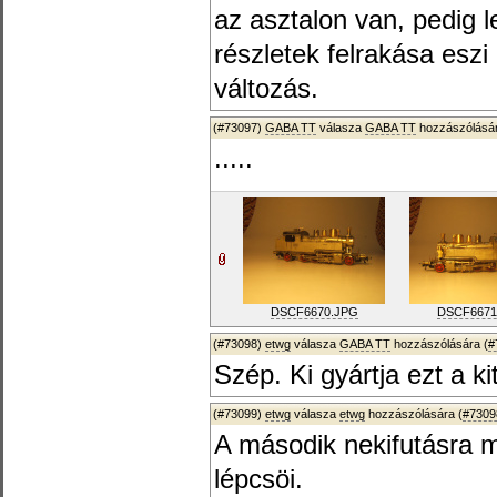
az asztalon van, pedig 
részletek felrakása eszi
változás.
(#73097)
GABA TT
válasza
GABA TT
hozzászólásár
.....
DSCF6670.JPG
DSCF6671
(#73098)
etwg
válasza
GABA TT
hozzászólására (
#
Szép. Ki gyártja ezt a ki
(#73099)
etwg
válasza
etwg
hozzászólására (
#7309
A második nekifutásra 
lépcsöi.