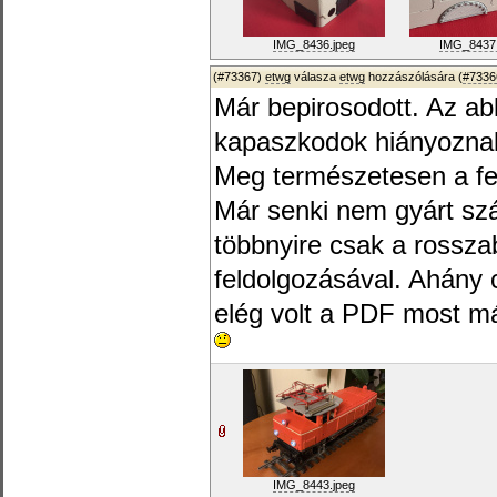
IMG_8436.jpeg
IMG_8437.
(#73367)
etwg
válasza
etwg
hozzászólására (
#7336
Már bepirosodott. Az a
kapaszkodok hiányozna
Meg természetesen a fe
Már senki nem gyárt szár
többnyire csak a rossza
feldolgozásával. Ahány
elég volt a PDF most m
IMG_8443.jpeg