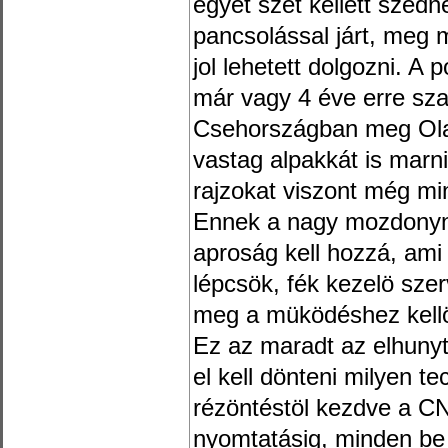
egyet szét kellett szed
pancsolással járt, meg m
jol lehetett dolgozni. A p
már vagy 4 éve erre sz
Csehországban meg Ola
vastag alpakkát is marn
rajzokat viszont még mi
Ennek a nagy mozdonyna
aproság kell hozzá, ami 
lépcsök, fék kezelö sze
meg a müködéshez kellö
Ez az maradt az elhunyt
el kell dönteni milyen te
rézöntéstöl kezdve a C
nyomtatásig, minden be 