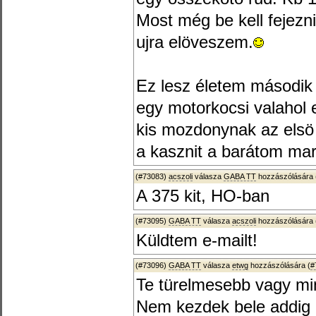
Most még be kell fejez
ujra elöveszem.
Ez lesz életem második l
egy motorkocsi valahol e
kis mozdonynak az elsö 
a kasznit a barátom mara
(#73083)
acszoli
válasza
GABA TT
hozzászólására 
A 375 kit, HO-ban
(#73095)
GABA TT
válasza
acszoli
hozzászólására 
Küldtem e-mailt!
(#73096)
GABA TT
válasza
etwg
hozzászólására (
#
Te türelmesebb vagy mi
Nem kezdek bele addig