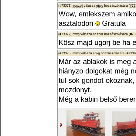
(#73371)
acszoli
válasza
etwg
hozzászólására (
#73
Wow, emlekszem amikor 
asztalodon
Gratula
(#73372)
etwg
válasza
acszoli
hozzászólására (
#73
Kösz majd ugorj be ha er
(#73375)
etwg
válasza
etwg
hozzászólására (
#7336
Már az ablakok is meg az
hiányzo dolgokat még n
tul sok gondot okoznak,
mozdonyt.
Még a kabin belső berend