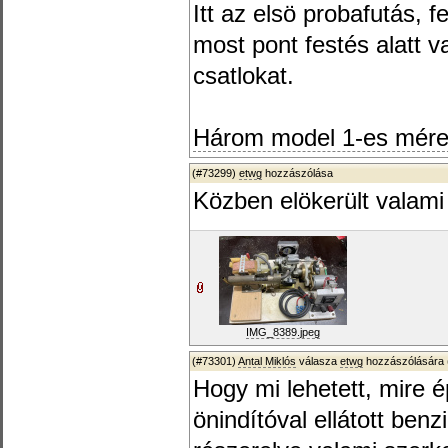
Itt az elsö probafutás, f
most pont festés alatt v
csatlokat.
Három model 1-es méret
(#73299)
etwg
hozzászólása
Közben elökerült valami 
IMG_8389.jpeg
(#73301)
Antal Miklós
válasza
etwg
hozzászólására 
Hogy mi lehetett, mire 
önindítóval ellátott ben