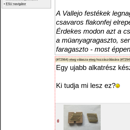
•
ESU navigátor
A Vallejo festékek legn
csavaros flakonfej elrep
Érdekes modon azt a cs
a müanyagragaszto, sem 
faragaszto - most éppen
(#72964)
etwg
válasza
etwg
hozzászólására (
#7294
Egy ujabb alkatrész kész
Ki tudja mi lesz ez?