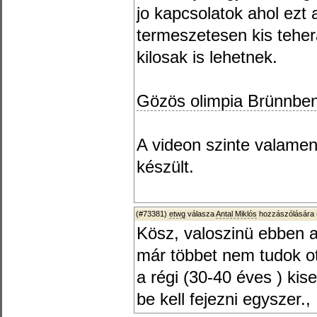
jo kapcsolatok ahol ezt a
termeszetesen kis teher
kilosak is lehetnek.
Gözös olimpia Brünnbe
A videon szinte valame
készült.
(#73381)
etwg
válasza
Antal Miklós
hozzászólására 
Kösz, valoszinü ebben 
már többet nem tudok ot
a régi (30-40 éves ) ki
be kell fejezni egyszer.,