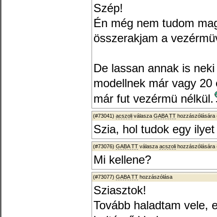
Szép!
Én még nem tudom mag
összerakjam a vezérmü
De lassan annak is neki 
modellnek már vagy 20
már fut vezérmü nélkül.
(#73041)
acszoli
válasza
GABA TT
hozzászólására 
Szia, hol tudok egy ilye
(#73076)
GABA TT
válasza
acszoli
hozzászólására 
Mi kellene?
(#73077)
GABA TT
hozzászólása
Sziasztok!
Tovább haladtam vele, e