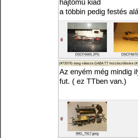
hajtómű kiad
a többin pedig festés al
DSCF6665.JPG
DSCF6670
(#73078)
etwg
válasza
GABA TT
hozzászólására (
#
Az enyém még mindig ily
fut. ( ez TTben van.)
IMG_7917.jpeg