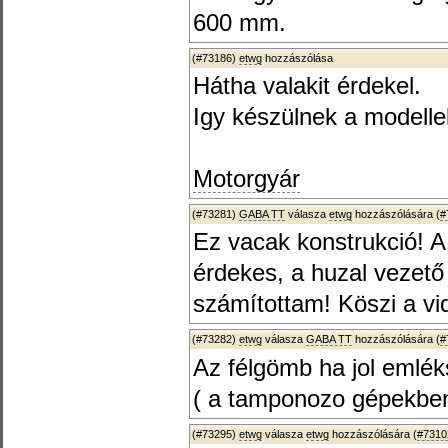
600 mm.
(#73186)
etwg
hozzászólása
Hátha valakit érdekel.
Igy készülnek a modelle
Motorgyár
(#73281)
GABA TT
válasza
etwg
hozzászólására (
#
Ez vacak konstrukció! A
érdekes, a huzal vezet
számítottam! Köszi a vi
(#73282)
etwg
válasza
GABA TT
hozzászólására (
#
Az félgömb ha jol emlék
( a tamponozo gépekben 
(#73295)
etwg
válasza
etwg
hozzászólására (
#7310