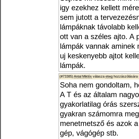
igy ezekhez kellett mér
sem jutott a tervezezésn
lámpáknak távolabb kell
ott van a széles ajto. A
lámpák vannak aminek n
uj keskenyebb ajtot kelle
lámpák.
(#73385)
Antal Miklós
válasza
etwg
hozzászólására 
Soha nem gondoltam, ho
A T és az általam nagy
gyakorlatilag órás szer
gyakran számomra megfi
menetmetsző és azok a p
gép, vágógép stb.