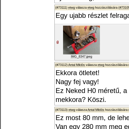
(#73111)
etwg
válasza
etwg
hozzászólására (
#7310
Egy ujabb részlet felra
IMG_8347.jpeg
(#73112)
Antal Miklós
válasza
etwg
hozzászólására 
Ekkora ötletet!
Nagy fej vagy!
Ez Neked H0 méretű, a 
mekkora? Köszi.
(#73113)
etwg
válasza
Antal Miklós
hozzászólására 
Ez most 80 mm, de lehet
Van egy 280 mm meg egy