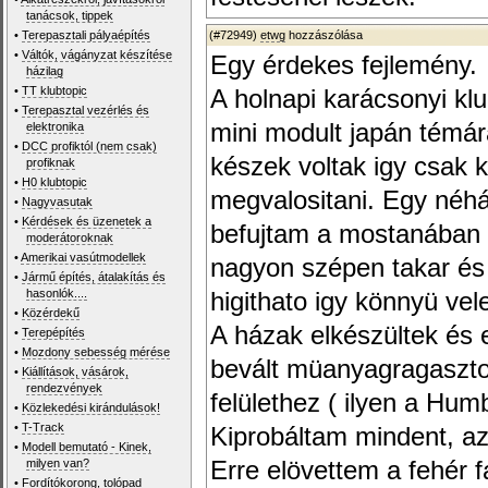
tanácsok, tippek
•
Terepasztali pályaépítés
(#72949)
etwg
hozzászólása
•
Váltók, vágányzat készítése
Egy érdekes fejlemény.
házilag
•
TT klubtopic
A holnapi karácsonyi kl
•
Terepasztal vezérlés és
mini modult japán témár
elektronika
•
DCC profiktól (nem csak)
készek voltak igy csak k
profiknak
•
H0 klubtopic
megvalositani. Egy néhán
•
Nagyvasutak
•
Kérdések és üzenetek a
befujtam a mostanában m
moderátoroknak
•
Amerikai vasútmodellek
nagyon szépen takar és j
•
Jármű építés, átalakítás és
hasonlók....
higithato igy könnyü ve
•
Közérdekű
A házak elkészültek és e
•
Terepépítés
•
Mozdony sebesség mérése
bevált müanyagragaszto
•
Kiállítások, vásárok,
rendezvények
felülethez ( ilyen a Humb
•
Közlekedési kirándulások!
•
T-Track
Kiprobáltam mindent, a
•
Modell bemutató - Kinek,
milyen van?
Erre elövettem a fehér 
•
Fordítókorong, tolópad