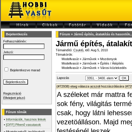
Bejelentkezés
Fórum
»
Jármű építés, átalakítás és hasonlók...
Felhasználónév:
Jármű építés, átalakí
Témaindító:
Csukló
, idő: Aug 5, 2010
Jelszó:
Témakörök:
Modellvasút
»
Járművek
»
Mozdonyok
Modellvasút
»
Járművek
»
Építés / Átépítés
Modellvasút
»
Járművek
»
Városi közlekedés
Bejelentkezve marad
Lapozás
(#72938)
etwg
válasza
acszoli
hozzászólására (
#72
A széleket már mattra f
Regisztráció
Elfelejtett jelszó
sok fény, világitás ter
csak, hogy látni lehess
Fórum témák
•
Információk, hasznos linkek
vezetöálláson. Majd m
•
[OFF] Pihenő vasutasok
festésénél leszek.
•
Alkatrészekről, javításokról