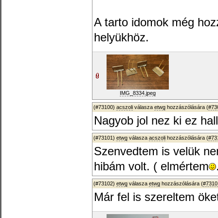
A tarto idomok még hozz
helyükhöz.
IMG_8334.jpeg
(#73100)
acszoli
válasza
etwg
hozzászólására (
#73
Nagyob jol nez ki ez hal
(#73101)
etwg
válasza
acszoli
hozzászólására (
#73
Szenvedtem is velük ne
hibám volt. ( elmértem
(#73102)
etwg
válasza
etwg
hozzászólására (
#7310
Már fel is szereltem öke