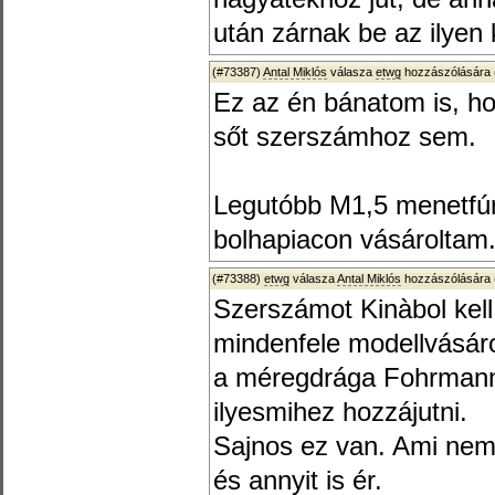
után zárnak be az ilyen 
(#73387)
Antal Miklós
válasza
etwg
hozzászólására 
Ez az én bánatom is, ho
sőt szerszámhoz sem.
Legutóbb M1,5 menetfúr
bolhapiacon vásároltam
(#73388)
etwg
válasza
Antal Miklós
hozzászólására 
Szerszámot Kinàbol kell
mindenfele modellvásár
a méregdrága Fohrmann
ilyesmihez hozzájutni.
Sajnos ez van. Ami nem 
és annyit is ér.