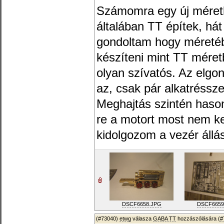
Számomra egy új méret
általában TT építek, há
gondoltam hogy méreté
készíteni mint TT méret
olyan szívatós. Az elgo
az, csak pár alkatréssze
Meghajtás szintén hason
re a motort most nem ke
kidolgozom a vezér állás
DSCF6658.JPG
DSCF6659
(#73040)
etwg
válasza
GABA TT
hozzászólására (
#