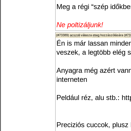
Meg a régi “szép időkben
Ne poltizáljunk!
(#73389)
acszoli
válasza
etwg
hozzászólására (
#73
Én is már lassan minde
veszek, a legtöbb elég s
Anyagra még azért vanna
interneten
Peldául réz, alu stb.: ht
Preciziós cuccok, plusz