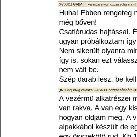
(#73081)
GABA TT
válasza
etwg
hozzászólására (
#
Huha! Ebben rengeteg mu
még bőven!
Csatlórudas hajtással. 
ugyan próbálkoztam így
Nem sikerült olyanra mi
így is, sokan ezt válass
nem vált be.
Szép darab lesz, be kell 
(#73082)
etwg
válasza
GABA TT
hozzászólására (
#
A vezérmü alkatrészei 
van rakva. A van egy k
hogyan oldjam meg. A ve
alpakkábol készült de eg
egy összekötö rud. Kb 1