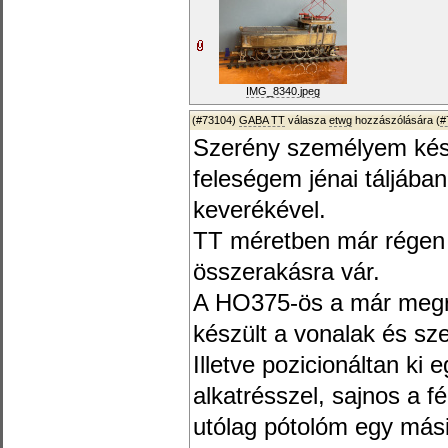
IMG_8340.jpeg
(#73104)
GABA TT
válasza
etwg
hozzászólására (
#
Szerény személyem készít
feleségem jénai táljába
keverékével.
TT méretben már régen k
összerakásra vár.
A HO375-ös a már megraj
készült a vonalak és sz
Illetve pozicionáltan ki 
alkatrésszel, sajnos a f
utólag pótolóm egy mási