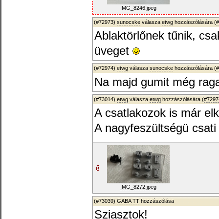
IMG_8246.jpeg
(#72973)
sunocske
válasza
etwg
hozzászólására (
#
Ablaktörlőnek tűnik, csa
üveget
(#72974)
etwg
válasza
sunocske
hozzászólására (
#
Na majd gumit még ragas
(#73014)
etwg
válasza
etwg
hozzászólására (
#7297
A csatlakozok is már elk
A nagyfeszültségü csati 
IMG_8272.jpeg
(#73039)
GABA TT
hozzászólása
Sziasztok!