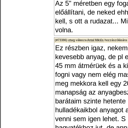
Az 5" méretben egy fog
előállítani, de neked e
kell, s ott a rudazat... 
volna.
(#73386)
etwg
válasza
Antal Miklós
hozzászólására 
Ez részben igaz, nekem
kevesebb anyag, de pl 
45 mm átmérüek és a ki
fogni vagy nem elég mas
meg mekkora kell egy 
manapság az anyagbesz
barátaim szinte hetent
hulladékaikbol anyagot 
venni sem igen lehet. S
hagyatékhoz jut, de ann