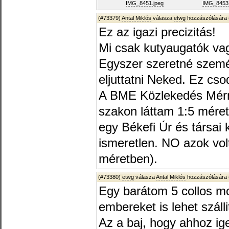
IMG_8451.jpeg
IMG_8453.
(#73379)
Antal Miklós
válasza
etwg
hozzászólására 
Ez az igazi precizitás!
Mi csak kutyaugatók va
Egyszer szeretné szemé
eljuttatni Neked. Ez cso
A BME Közlekedés Mérn
szakon láttam 1:5 mére
egy Békefi Úr és társai 
ismeretlen. NO azok vol
méretben).
(#73380)
etwg
válasza
Antal Miklós
hozzászólására 
Egy barátom 5 collos mo
embereket is lehet száll
Az a baj, hogy ahhoz i