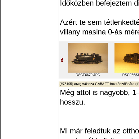
Időközben befejeztem di
Azért te sem tétlenkedt
villany masina 0-ás mér
DSCF6679.JPG
DSCF6683
(#73105)
etwg
válasza
GABA TT
hozzászólására (
#
Még attol is nagyobb, 
hosszu.
Mi már feladtuk az ottho