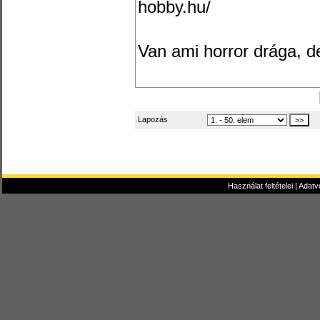
hobby.hu/
Van ami horror drága, de 
Lapozás
Használat feltételei
|
Adatv