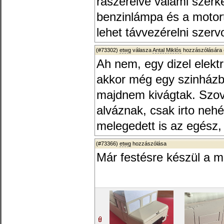
rászerelve valami szerk
benzinlámpa és a motort
lehet távvezérelni szer
(#73302)
etwg
válasza
Antal Miklós
hozzászólására 
Ah nem, egy dizel elek
akkor még egy szinházban
majdnem kivágtak. Szov
alváznak, csak irto neh
melegedett is az egész, 
(#73366)
etwg
hozzászólása
Már festésre készül a 