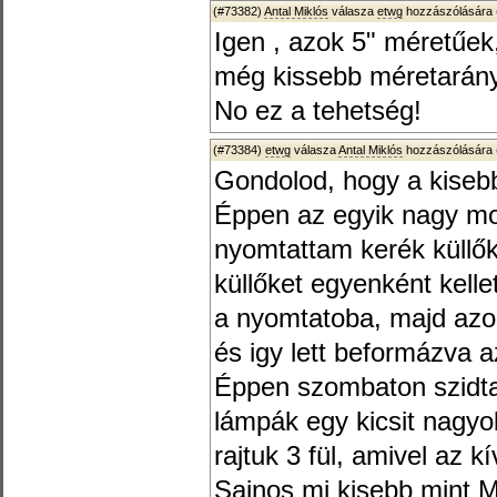
(#73382)
Antal Miklós
válasza
etwg
hozzászólására 
Igen , azok 5" méretűek,
még kissebb méretarán
No ez a tehetség!
(#73384)
etwg
válasza
Antal Miklós
hozzászólására 
Gondolod, hogy a kiseb
Éppen az egyik nagy m
nyomtattam kerék küllő
küllőket egyenként kelle
a nyomtatoba, majd azo
és igy lett beformázva 
Éppen szombaton szidta
lámpák egy kicsit nagyob
rajtuk 3 fül, amivel az k
Sajnos mi kisebb mint 