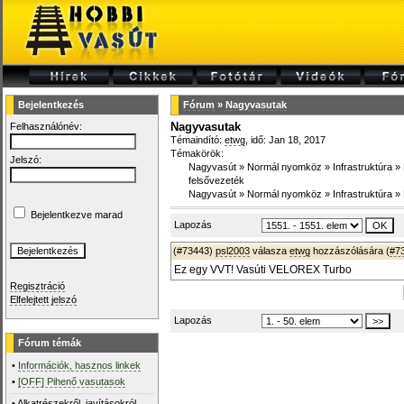
Bejelentkezés
Fórum
»
Nagyvasutak
Nagyvasutak
Felhasználónév:
Témaindító:
etwg
, idő: Jan 18, 2017
Témakörök:
Jelszó:
Nagyvasút
»
Normál nyomköz
»
Infrastruktúra
»
felsővezeték
Nagyvasút
»
Normál nyomköz
»
Infrastruktúra
»
Bejelentkezve marad
Lapozás
(#73443)
psl2003
válasza
etwg
hozzászólására (
#7
Ez egy VVT! Vasúti VELOREX Turbo
Regisztráció
Elfelejtett jelszó
Lapozás
Fórum témák
•
Információk, hasznos linkek
•
[OFF] Pihenő vasutasok
•
Alkatrészekről, javításokról