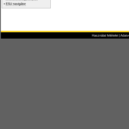
•
ESU navigátor
Használat feltételei
|
Adatv