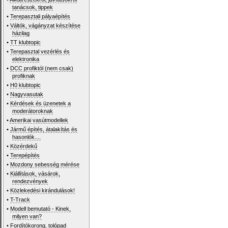
tanácsok, tippek
•
Terepasztali pályaépítés
•
Váltók, vágányzat készítése
házilag
•
TT klubtopic
•
Terepasztal vezérlés és
elektronika
•
DCC profiktól (nem csak)
profiknak
•
H0 klubtopic
•
Nagyvasutak
•
Kérdések és üzenetek a
moderátoroknak
•
Amerikai vasútmodellek
•
Jármű építés, átalakítás és
hasonlók....
•
Közérdekű
•
Terepépítés
•
Mozdony sebesség mérése
•
Kiállítások, vásárok,
rendezvények
•
Közlekedési kirándulások!
•
T-Track
•
Modell bemutató - Kinek,
milyen van?
•
Fordítókorong, tolópad