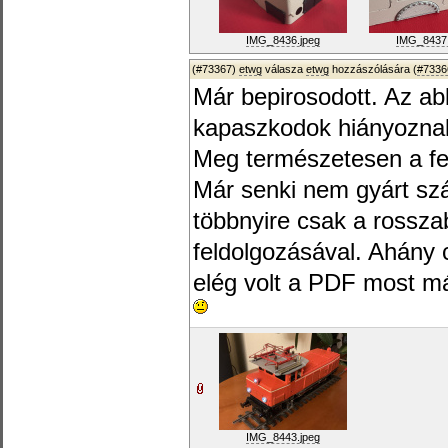
IMG_8436.jpeg
IMG_8437.
(#73367)
etwg
válasza
etwg
hozzászólására (
#7336
Már bepirosodott. Az a
kapaszkodok hiányozna
Meg természetesen a fe
Már senki nem gyárt szár
többnyire csak a rossza
feldolgozásával. Ahány
elég volt a PDF most m
IMG_8443.jpeg