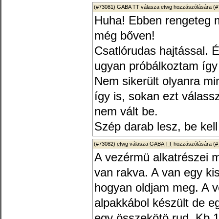
(#73081)
GABA TT
válasza
etwg
hozzászólására (
#
Huha! Ebben rengeteg mu
még bőven!
Csatlórudas hajtással. 
ugyan próbálkoztam így
Nem sikerült olyanra mi
így is, sokan ezt válass
nem vált be.
Szép darab lesz, be kell 
(#73082)
etwg
válasza
GABA TT
hozzászólására (
#
A vezérmü alkatrészei 
van rakva. A van egy k
hogyan oldjam meg. A ve
alpakkábol készült de eg
egy összekötö rud. Kb 1