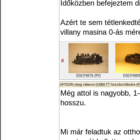
Időközben befejeztem di
Azért te sem tétlenkedt
villany masina 0-ás mér
DSCF6679.JPG
DSCF6683
(#73105)
etwg
válasza
GABA TT
hozzászólására (
#
Még attol is nagyobb, 
hosszu.
Mi már feladtuk az ottho