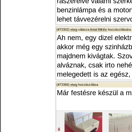
rászerelve valami szerk
benzinlámpa és a motort
lehet távvezérelni szer
(#73302)
etwg
válasza
Antal Miklós
hozzászólására 
Ah nem, egy dizel elek
akkor még egy szinházban
majdnem kivágtak. Szov
alváznak, csak irto neh
melegedett is az egész, 
(#73366)
etwg
hozzászólása
Már festésre készül a 