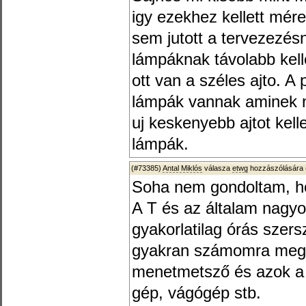
igy ezekhez kellett mér
sem jutott a tervezezésn
lámpáknak távolabb kell
ott van a széles ajto. A
lámpák vannak aminek n
uj keskenyebb ajtot kelle
lámpák.
(#73385)
Antal Miklós
válasza
etwg
hozzászólására 
Soha nem gondoltam, ho
A T és az általam nagy
gyakorlatilag órás szer
gyakran számomra megfi
menetmetsző és azok a p
gép, vágógép stb.