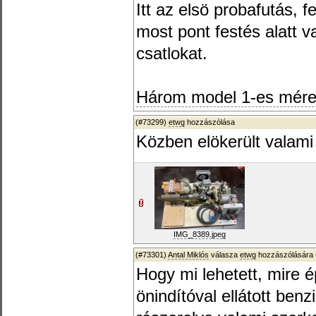
Itt az elsö probafutás, f
most pont festés alatt v
csatlokat.
Három model 1-es méret
(#73299)
etwg
hozzászólása
Közben elökerült valami 
IMG_8389.jpeg
(#73301)
Antal Miklós
válasza
etwg
hozzászólására 
Hogy mi lehetett, mire 
önindítóval ellátott ben