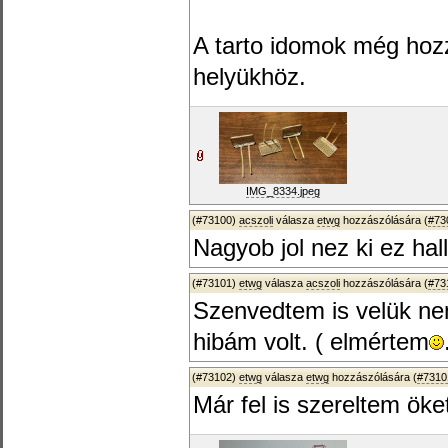
A tarto idomok még hozz
helyükhöz.
IMG_8334.jpeg
(#73100)
acszoli
válasza
etwg
hozzászólására (
#73
Nagyob jol nez ki ez hal
(#73101)
etwg
válasza
acszoli
hozzászólására (
#73
Szenvedtem is velük ne
hibám volt. ( elmértem
(#73102)
etwg
válasza
etwg
hozzászólására (
#7310
Már fel is szereltem öke