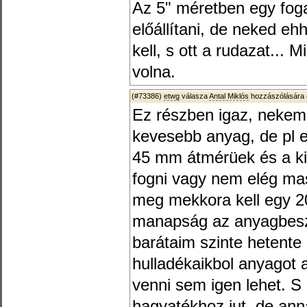
Az 5" méretben egy fog
előállítani, de neked e
kell, s ott a rudazat... 
volna.
(#73386)
etwg
válasza
Antal Miklós
hozzászólására 
Ez részben igaz, nekem
kevesebb anyag, de pl 
45 mm átmérüek és a ki
fogni vagy nem elég mas
meg mekkora kell egy 
manapság az anyagbesz
barátaim szinte hetent
hulladékaikbol anyagot 
venni sem igen lehet. S
hagyatékhoz jut, de ann