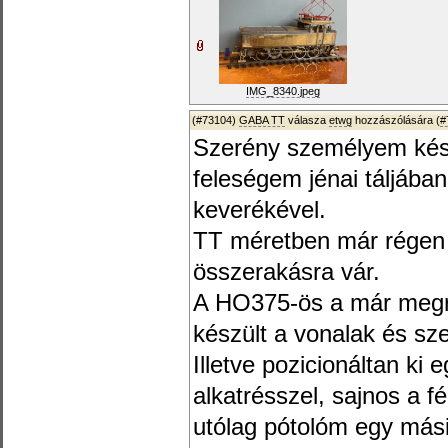
IMG_8340.jpeg
(#73104)
GABA TT
válasza
etwg
hozzászólására (
#
Szerény személyem készít
feleségem jénai táljába
keverékével.
TT méretben már régen k
összerakásra vár.
A HO375-ös a már megraj
készült a vonalak és sz
Illetve pozicionáltan ki 
alkatrésszel, sajnos a f
utólag pótolóm egy mási