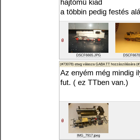
hajtómű kiad
a többin pedig festés al
DSCF6665.JPG
DSCF6670
(#73078)
etwg
válasza
GABA TT
hozzászólására (
#
Az enyém még mindig ily
fut. ( ez TTben van.)
IMG_7917.jpeg