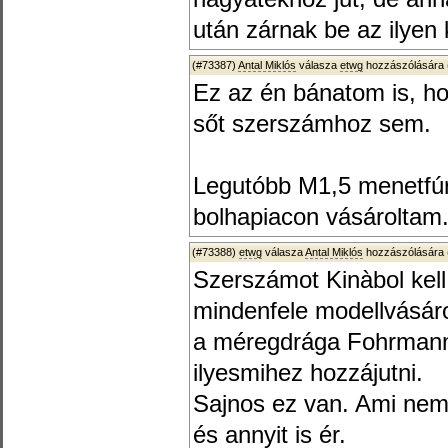
után zárnak be az ilyen 
(#73387)
Antal Miklós
válasza
etwg
hozzászólására 
Ez az én bánatom is, ho
sőt szerszámhoz sem.
Legutóbb M1,5 menetfúr
bolhapiacon vásároltam
(#73388)
etwg
válasza
Antal Miklós
hozzászólására 
Szerszámot Kinàbol kell
mindenfele modellvásár
a méregdrága Fohrmann
ilyesmihez hozzájutni.
Sajnos ez van. Ami nem 
és annyit is ér.