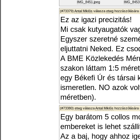
IMG_8451.jpeg
IMG_8453.
(#73379)
Antal Miklós
válasza
etwg
hozzászólására 
Ez az igazi precizitás!
Mi csak kutyaugatók va
Egyszer szeretné szemé
eljuttatni Neked. Ez cso
A BME Közlekedés Mérn
szakon láttam 1:5 mére
egy Békefi Úr és társai 
ismeretlen. NO azok vol
méretben).
(#73380)
etwg
válasza
Antal Miklós
hozzászólására 
Egy barátom 5 collos mo
embereket is lehet száll
Az a baj, hogy ahhoz i