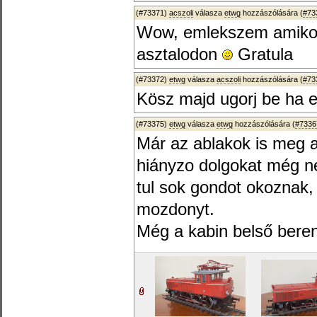
(#73371)
acszoli
válasza
etwg
hozzászólására (
#73
Wow, emlekszem amikor 
asztalodon
Gratula
(#73372)
etwg
válasza
acszoli
hozzászólására (
#73
Kösz majd ugorj be ha er
(#73375)
etwg
válasza
etwg
hozzászólására (
#7336
Már az ablakok is meg az
hiányzo dolgokat még n
tul sok gondot okoznak,
mozdonyt.
Még a kabin belső berend