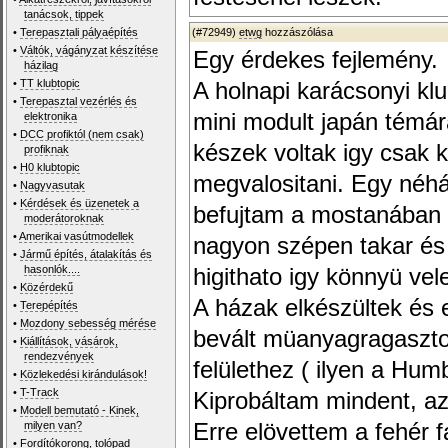
tanácsok, tippek
•
Terepasztali pályaépítés
(#72949)
etwg
hozzászólása
•
Váltók, vágányzat készítése
Egy érdekes fejlemény.
házilag
•
TT klubtopic
A holnapi karácsonyi kl
•
Terepasztal vezérlés és
mini modult japán témár
elektronika
•
DCC profiktól (nem csak)
készek voltak igy csak k
profiknak
•
H0 klubtopic
megvalositani. Egy néhán
•
Nagyvasutak
•
Kérdések és üzenetek a
befujtam a mostanában m
moderátoroknak
•
Amerikai vasútmodellek
nagyon szépen takar és j
•
Jármű építés, átalakítás és
hasonlók....
higithato igy könnyü ve
•
Közérdekű
A házak elkészültek és e
•
Terepépítés
•
Mozdony sebesség mérése
bevált müanyagragaszto
•
Kiállítások, vásárok,
rendezvények
felülethez ( ilyen a Humb
•
Közlekedési kirándulások!
•
T-Track
Kiprobáltam mindent, a
•
Modell bemutató - Kinek,
milyen van?
Erre elövettem a fehér 
•
Fordítókorong, tolópad