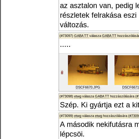
az asztalon van, pedig 
részletek felrakása eszi
változás.
(#73097)
GABA TT
válasza
GABA TT
hozzászólásár
.....
DSCF6670.JPG
DSCF6671
(#73098)
etwg
válasza
GABA TT
hozzászólására (
#
Szép. Ki gyártja ezt a ki
(#73099)
etwg
válasza
etwg
hozzászólására (
#7309
A második nekifutásra 
lépcsöi.