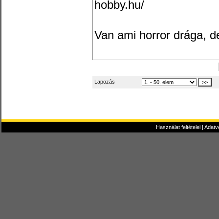
hobby.hu/
Van ami horror drága, de 
Lapozás
Használat feltételei
|
Adatv