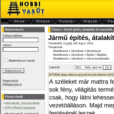
Bejelentkezés
Fórum
»
Jármű építés, átalakítás és hasonlók...
Felhasználónév:
Jármű építés, átalakí
Témaindító:
Csukló
, idő: Aug 5, 2010
Jelszó:
Témakörök:
Modellvasút
»
Járművek
»
Mozdonyok
Modellvasút
»
Járművek
»
Építés / Átépítés
Modellvasút
»
Járművek
»
Városi közlekedés
Bejelentkezve marad
Lapozás
(#72938)
etwg
válasza
acszoli
hozzászólására (
#72
A széleket már mattra f
Regisztráció
Elfelejtett jelszó
sok fény, világitás ter
csak, hogy látni lehess
Fórum témák
•
Információk, hasznos linkek
vezetöálláson. Majd m
•
[OFF] Pihenő vasutasok
festésénél leszek.
•
Alkatrészekről, javításokról