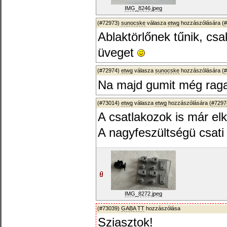
IMG_8246.jpeg
(#72973)
sunocske
válasza
etwg
hozzászólására (
#
Ablaktörlőnek tűnik, csa
üveget
(#72974)
etwg
válasza
sunocske
hozzászólására (
#
Na majd gumit még ragas
(#73014)
etwg
válasza
etwg
hozzászólására (
#7297
A csatlakozok is már elk
A nagyfeszültségü csati 
IMG_8272.jpeg
(#73039)
GABA TT
hozzászólása
Sziasztok!