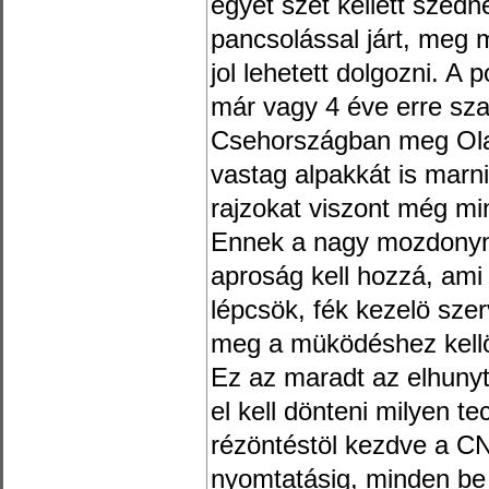
egyet szét kellett szed
pancsolással járt, meg m
jol lehetett dolgozni. A p
már vagy 4 éve erre sz
Csehországban meg Ola
vastag alpakkát is marn
rajzokat viszont még mi
Ennek a nagy mozdonyna
aproság kell hozzá, ami 
lépcsök, fék kezelö sze
meg a müködéshez kellö
Ez az maradt az elhunyt
el kell dönteni milyen te
rézöntéstöl kezdve a C
nyomtatásig, minden be 