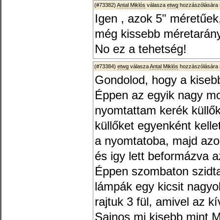
(#73382)
Antal Miklós
válasza
etwg
hozzászólására 
Igen , azok 5" méretűek,
még kissebb méretarán
No ez a tehetség!
(#73384)
etwg
válasza
Antal Miklós
hozzászólására 
Gondolod, hogy a kiseb
Éppen az egyik nagy m
nyomtattam kerék küllő
küllőket egyenként kelle
a nyomtatoba, majd azo
és igy lett beformázva 
Éppen szombaton szidta
lámpák egy kicsit nagyob
rajtuk 3 fül, amivel az k
Sajnos mi kisebb mint 