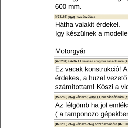
600 mm.
(#73186)
etwg
hozzászólása
Hátha valakit érdekel.
Igy készülnek a modelle
Motorgyár
(#73281)
GABA TT
válasza
etwg
hozzászólására (
#
Ez vacak konstrukció! A
érdekes, a huzal vezet
számítottam! Köszi a vi
(#73282)
etwg
válasza
GABA TT
hozzászólására (
#
Az félgömb ha jol emlék
( a tamponozo gépekben 
(#73295)
etwg
válasza
etwg
hozzászólására (
#7310