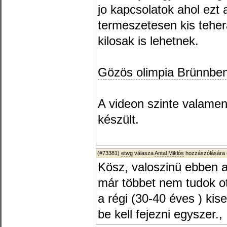
jo kapcsolatok ahol ezt a
termeszetesen kis teher
kilosak is lehetnek.
Gözös olimpia Brünnbe
A videon szinte valame
készült.
(#73381)
etwg
válasza
Antal Miklós
hozzászólására 
Kösz, valoszinü ebben 
már többet nem tudok ot
a régi (30-40 éves ) ki
be kell fejezni egyszer.,