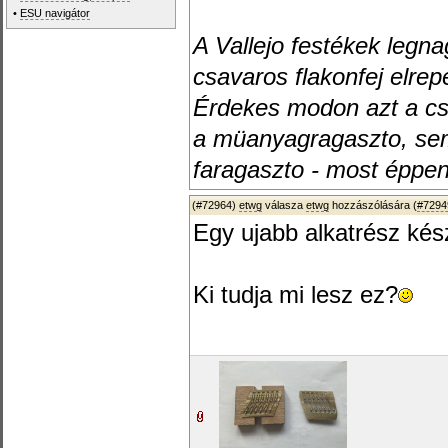
•
ESU navigátor
A Vallejo festékek legn
csavaros flakonfej elrep
Érdekes modon azt a cs
a müanyagragaszto, sem 
faragaszto - most éppen
(#72964)
etwg
válasza
etwg
hozzászólására (
#7294
Egy ujabb alkatrész kész
Ki tudja mi lesz ez?