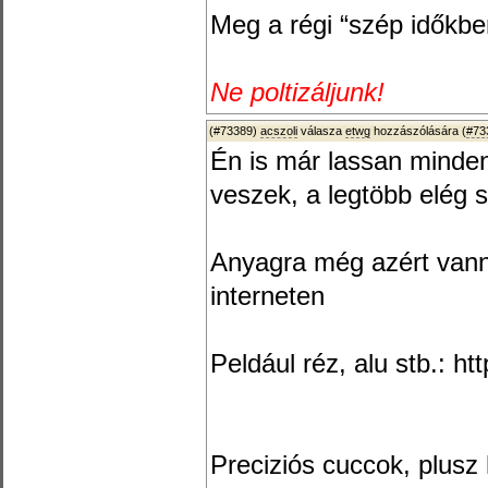
Meg a régi “szép időkben
Ne poltizáljunk!
(#73389)
acszoli
válasza
etwg
hozzászólására (
#73
Én is már lassan minde
veszek, a legtöbb elég s
Anyagra még azért vanna
interneten
Peldául réz, alu stb.: ht
Preciziós cuccok, plusz