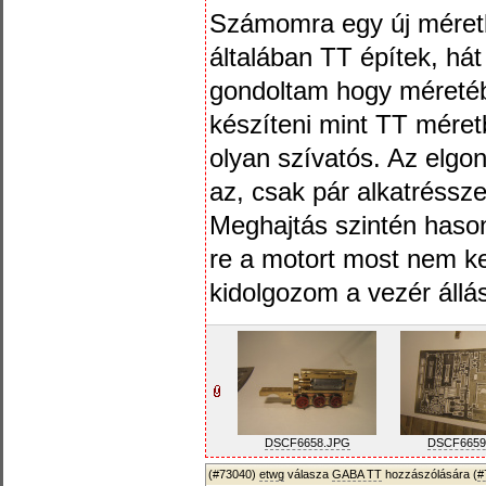
Számomra egy új méret
általában TT építek, há
gondoltam hogy méreté
készíteni mint TT méret
olyan szívatós. Az elgo
az, csak pár alkatréssze
Meghajtás szintén hason
re a motort most nem ke
kidolgozom a vezér állás
DSCF6658.JPG
DSCF6659
(#73040)
etwg
válasza
GABA TT
hozzászólására (
#