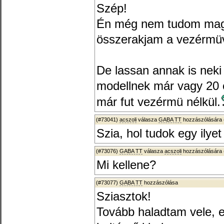
Szép!
Én még nem tudom mag
összerakjam a vezérmü
De lassan annak is neki 
modellnek már vagy 20
már fut vezérmü nélkül.
(#73041)
acszoli
válasza
GABA TT
hozzászólására 
Szia, hol tudok egy ilye
(#73076)
GABA TT
válasza
acszoli
hozzászólására 
Mi kellene?
(#73077)
GABA TT
hozzászólása
Sziasztok!
Tovább haladtam vele, e