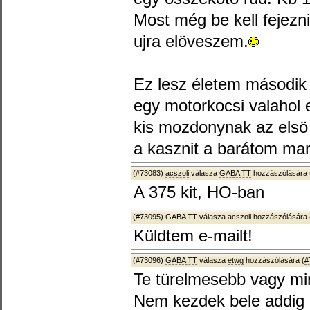
Most még be kell fejez
ujra elöveszem.
Ez lesz életem második l
egy motorkocsi valahol e
kis mozdonynak az elsö 
a kasznit a barátom mara
(#73083)
acszoli
válasza
GABA TT
hozzászólására 
A 375 kit, HO-ban
(#73095)
GABA TT
válasza
acszoli
hozzászólására 
Küldtem e-mailt!
(#73096)
GABA TT
válasza
etwg
hozzászólására (
#
Te türelmesebb vagy mi
Nem kezdek bele addig