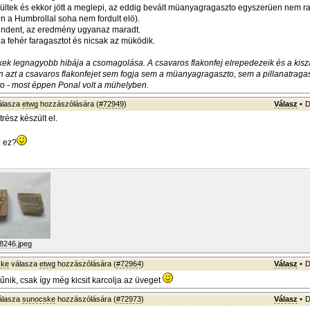
ültek és ekkor jött a meglepi, az eddig bevált müanyagragaszto egyszerüen nem rag
yen a Humbrollal soha nem fordult elö).
indent, az eredmény ugyanaz maradt.
 a fehér faragasztot és nicsak az müködik.
ékek legnagyobb hibája a csomagolása. A csavaros flakonfej elrepedezeik és a kiszá
azt a csavaros flakonfejet sem fogja sem a müanyagragaszto, sem a pillanatragas
to - most éppen Ponal volt a mühelyben.
álasza
etwg
hozzászólására (
#72949
)
Válasz
•
D
rész készült el.
z ez?
8246.jpeg
ske
válasza
etwg
hozzászólására (
#72964
)
Válasz
•
D
űnik, csak így még kicsit karcolja az üveget
álasza
sunocske
hozzászólására (
#72973
)
Válasz
•
D