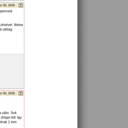
n 30, 2026
nperoxid
ésével. Illetve
jd utólag
n 30, 2026
a után. Sok
drága lett. Igy
udnak 1 mm