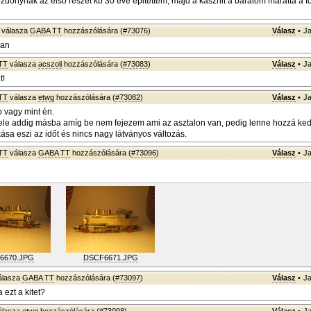
zdonynak az elsö részét kb 30 éve épitettem, majd a kasznit a barátom maratta a tö
válasza
GABA TT
hozzászólására (
#73076
)
Válasz
•
Ja
ban
TT
válasza
acszoli
hozzászólására (
#73083
)
Válasz
•
Ja
t!
TT
válasza
etwg
hozzászólására (
#73082
)
Válasz
•
Ja
 vagy mint én.
le addig másba amíg be nem fejezem ami az asztalon van, pedig lenne hozzá ked
kása eszi az időt és nincs nagy látványos változás.
TT
válasza
GABA TT
hozzászólására (
#73096
)
Válasz
•
Ja
6670.JPG
DSCF6671.JPG
álasza
GABA TT
hozzászólására (
#73097
)
Válasz
•
Ja
 ezt a kitet?