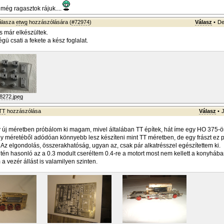
még ragasztok rájuk....
álasza
etwg
hozzászólására (
#72974
)
Válasz
•
De
s már elkészültek.
gü csati a fekete a kész foglalat.
8272.jpeg
TT
hozzászólása
Válasz
•
j méretben próbálom ki magam, mivel általában TT építek, hát íme egy HO 375-ös
 méretéből adódóan könnyebb lesz készíteni mint TT méretben, de egy frászt ez 
. Az elgondolás, összerakhatóság, ugyan az, csak pár alkatrésszel egészítettem ki.
tén hasonló az a 0.3 modult cseréltem 0.4-re a motort most nem kellett a konyhába
a vezér állást is valamilyen szinten.