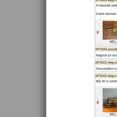
(#73099)
etwg
v
A második neki
A tarto idomok
IMG_
(#73100)
acszoli
Nagyob jol nez
(#73101)
etwg
v
Szenvedtem is 
(#73102)
etwg
v
Már fel is szer
IMG_