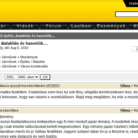
Hobbi
ű építés, átalakítás és hasonlók....
átalakítás és hasonlók....
ló
, idő: Aug 5, 2010
Ú
»
Járművek
»
Mozdonyok
»
Járművek
»
Építés / Átépítés
»
Járművek
»
Városi közlekedés
álasza
acszoli
hozzászólására (
#72937
)
Válasz
•
No
mattra festettem. A kabinban nem lesz tul sok fény, világitás természetesen lesz, 
ni lehessen, hogy van valami a vezetöálláson. Majd meg meglátom, ha már a mozd
zzászólása
Válasz
•
No
jlemény.
csonyi klubtalálkozora befejeztem egy N mini modult japán témára. A modellek rés
gy csak kisebb változásokat kellett megvalositani. Egy néhány japán házikot ( kitböl
tanában menö és jo Vallejo festékkel, nagyon szépen takar és jo a felszine is, ráad
könnyü vele dolgozni és nem büdös.