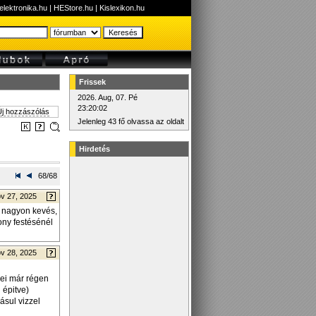
elektronika.hu
|
HEStore.hu
|
Kislexikon.hu
Frissek
2026. Aug, 07. Pé
23:20:02
j hozzászólás
Jelenleg 43 fő olvassa az oldalt
Hirdetés
68/68
v 27, 2025
de nagyon kevés,
ony festésénél
v 28, 2025
zei már régen
 épitve)
ásul vizzel