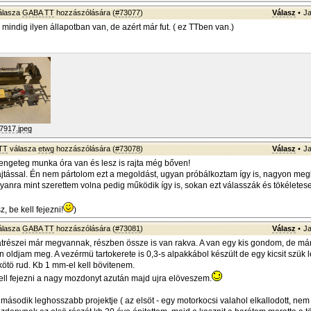
álasza
GABA TT
hozzászólására (
#73077
)
Válasz
•
Ja
indig ilyen állapotban van, de azért már fut. ( ez TTben van.)
7917.jpeg
TT
válasza
etwg
hozzászólására (
#73078
)
Válasz
•
Ja
ngeteg munka óra van és lesz is rajta még bőven!
jtással. Én nem pártolom ezt a megoldást, ugyan próbálkoztam így is, nagyon meg
lyanra mint szerettem volna pedig működik így is, sokan ezt válasszák és tökéletes
, be kell fejezni!
)
álasza
GABA TT
hozzászólására (
#73081
)
Válasz
•
Ja
trészei már megvannak, részben össze is van rakva. A van egy kis gondom, de má
 oldjam meg. A vezérmü tartokerete is 0,3-s alpakkábol készült de egy kicsit szük l
ötö rud. Kb 1 mm-el kell bövitenem.
ll fejezni a nagy mozdonyt azután majd ujra elöveszem.
második leghosszabb projektje ( az elsöt - egy motorkocsi valahol elkallodott, nem 