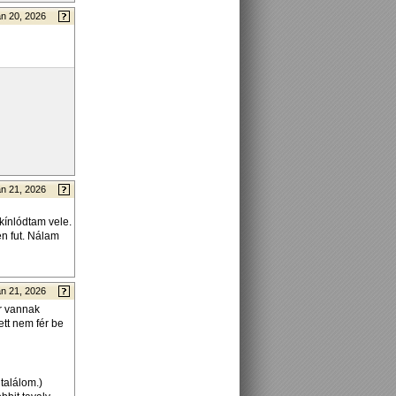
n 20, 2026
n 21, 2026
kínlódtam vele.
en fut. Nálam
n 21, 2026
r vannak
ett nem fér be
találom.)