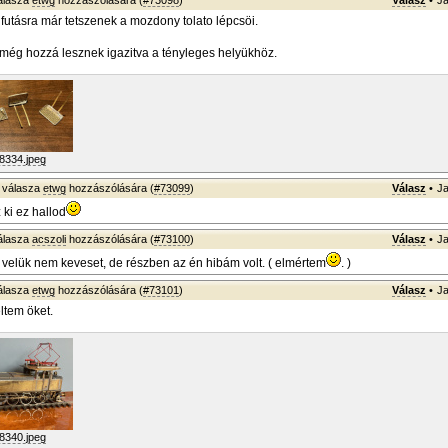
álasza
etwg
hozzászólására (
#73098
)
Válasz
•
Ja
futásra már tetszenek a mozdony tolato lépcsöi.
 még hozzá lesznek igazitva a tényleges helyükhöz.
8334.jpeg
válasza
etwg
hozzászólására (
#73099
)
Válasz
•
Ja
 ki ez hallod
álasza
acszoli
hozzászólására (
#73100
)
Válasz
•
Ja
velük nem keveset, de részben az én hibám volt. ( elmértem
. )
álasza
etwg
hozzászólására (
#73101
)
Válasz
•
Ja
eltem öket.
8340.jpeg