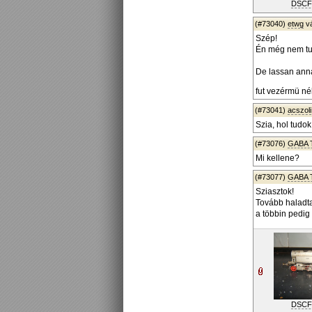
DSCF
(#73040)
etwg
v
Szép!
Én még nem tu
De lassan anna
fut vezérmü nél
(#73041)
acszoli
Szia, hol tudok
(#73076)
GABA 
Mi kellene?
(#73077)
GABA 
Sziasztok!
Tovább haladta
a többin pedig 
DSCF