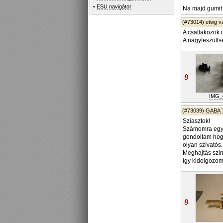
•
ESU navigátor
Na majd gumit 
(#73014)
etwg
v
A csatlakozok i
A nagyfeszültsé
IMG_
(#73039)
GABA 
Sziasztok!
Számomra egy ú
gondoltam hogy
olyan szívatós
Meghajtás szin
így kidolgozom 