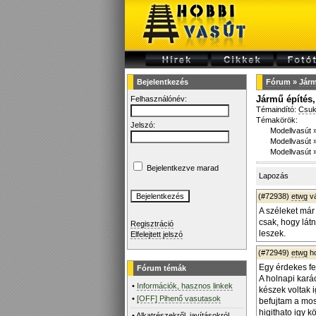
Bejelentkezés
Fórum
»
Járm
Jármű építés, 
Felhasználónév:
Témaindító:
Csuk
Témakörök:
Jelszó:
Modellvasút
Modellvasút
Modellvasút
Bejelentkezve marad
Lapozás
(#72938)
etwg
v
A széleket már 
csak, hogy lát
Regisztráció
leszek.
Elfelejtett jelszó
(#72949)
etwg
ho
Egy érdekes fe
Fórum témák
A holnapi kará
•
Információk, hasznos linkek
készek voltak i
•
[OFF] Pihenő vasutasok
befujtam a mos
higithato igy 
•
Alkatrészekről, javításokról