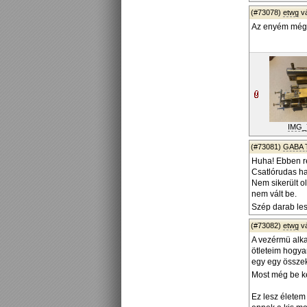
(#73078)
etwg
v
Az enyém még m
IMG_
(#73081)
GABA 
Huha! Ebben re
Csatlórudas ha
Nem sikerült o
nem vált be.
Szép darab lesz
(#73082)
etwg
v
A vezérmü alka
ötleteim hogyan
egy egy összek
Most még be ke
Ez lesz életem 