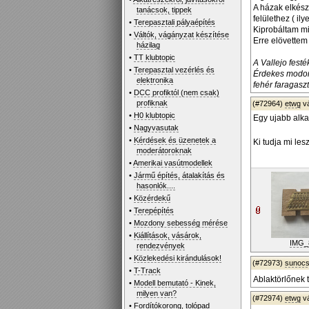
A házak elkész
tanácsok, tippek
felülethez ( il
•
Terepasztali pályaépítés
Kiprobáltam m
•
Váltók, vágányzat készítése
Erre elövettem
házilag
•
TT klubtopic
A Vallejo fest
•
Terepasztal vezérlés és
Érdekes modon 
elektronika
fehér faragasz
•
DCC profiktól (nem csak)
profiknak
(#72964)
etwg
v
•
H0 klubtopic
Egy ujabb alkat
•
Nagyvasutak
•
Kérdések és üzenetek a
Ki tudja mi les
moderátoroknak
•
Amerikai vasútmodellek
•
Jármű építés, átalakítás és
hasonlók....
•
Közérdekű
•
Terepépítés
•
Mozdony sebesség mérése
•
Kiállítások, vásárok,
IMG_
rendezvények
•
Közlekedési kirándulások!
(#72973)
sunoc
•
T-Track
Ablaktörlőnek t
•
Modell bemutató - Kinek,
milyen van?
(#72974)
etwg
v
•
Fordítókorong, tolópad