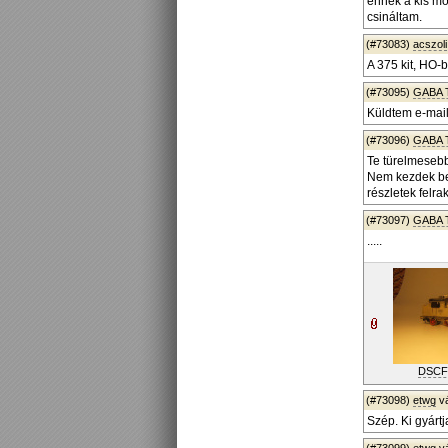
ennek a kis mo
csináltam.
(#73083)
acszoli
A 375 kit, HO-
(#73095)
GABA 
Küldtem e-mail
(#73096)
GABA 
Te türelmesebb
Nem kezdek be
részletek felra
(#73097)
GABA 
.....
DSCF
(#73098)
etwg
v
Szép. Ki gyártja