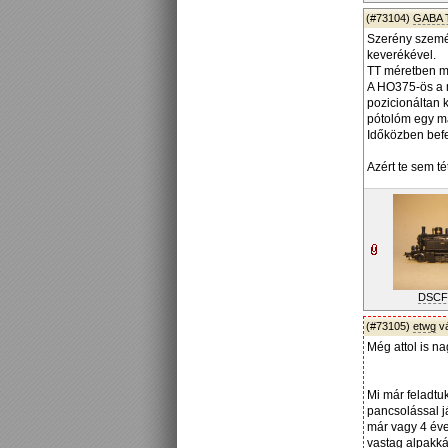
(#73104)
GABA 
Szerény személ
keverékével.
TT méretben má
A HO375-ös a m
pozicionáltan k
pótolóm egy má
Időközben befe
Azért te sem t
DSCF
(#73105)
etwg
v
Még attol is n
Mi már feladtuk
pancsolással já
már vagy 4 év
vastag alpakká