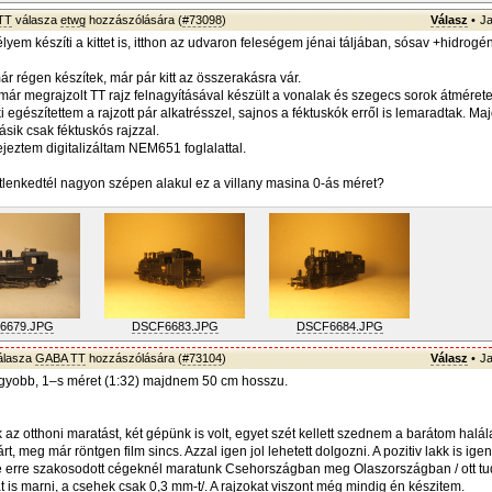
TT
válasza
etwg
hozzászólására (
#73098
)
Válasz
•
Ja
yem készíti a kittet is, itthon az udvaron feleségem jénai táljában, sósav +hidrogé
r régen készítek, már pár kitt az összerakásra vár.
ár megrajzolt TT rajz felnagyításával készült a vonalak és szegecs sorok átméretez
i egészítettem a rajzott pár alkatrésszel, sajnos a féktuskók erről is lemaradtak. Ma
sik csak féktuskós rajzzal.
jeztem digitalizáltam NEM651 foglalattal.
étlenkedtél nagyon szépen alakul ez a villany masina 0-ás méret?
6679.JPG
DSCF6683.JPG
DSCF6684.JPG
álasza
GABA TT
hozzászólására (
#73104
)
Válasz
•
Ja
agyobb, 1–s méret (1:32) majdnem 50 cm hosszu.
 az otthoni maratást, két gépünk is volt, egyet szét kellett szednem a barátom halál
rt, meg már röntgen film sincs. Azzal igen jol lehetett dolgozni. A pozitiv lakk is igen 
e erre szakosodott cégeknél maratunk Csehországban meg Olaszországban / ott t
t is marni, a csehek csak 0,3 mm-t/. A rajzokat viszont még mindig én készitem.