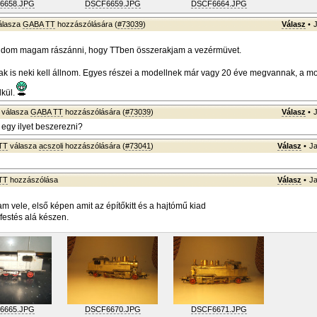
6658.JPG
DSCF6659.JPG
DSCF6664.JPG
álasza
GABA TT
hozzászólására (
#73039
)
Válasz
•
dom magam rászánni, hogy TTben összerakjam a vezérmüvet.
k is neki kell állnom. Egyes részei a modellnek már vagy 20 éve megvannak, a 
kül.
válasza
GABA TT
hozzászólására (
#73039
)
Válasz
•
 egy ilyet beszerezni?
TT
válasza
acszoli
hozzászólására (
#73041
)
Válasz
•
Ja
TT
hozzászólása
Válasz
•
Ja
m vele, első képen amit az építőkitt és a hajtómű kiad
festés alá készen.
6665.JPG
DSCF6670.JPG
DSCF6671.JPG