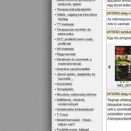
Igazából terve
tanácsok, tippek
egy kicsit lefá
•
Terepasztali pályaépítés
(#72800)
etwg
v
•
Váltók, vágányzat készítése
házilag
Az informacios
irek is vannak.
•
TT klubtopic
•
Terepasztal vezérlés és
(#73032)
tumika
elektronika
Egy kis progra
•
DCC profiktól (nem csak)
profiknak
•
H0 klubtopic
•
Nagyvasutak
•
Kérdések és üzenetek a
moderátoroknak
•
Amerikai vasútmodellek
•
Jármű építés, átalakítás és
hasonlók....
•
Közérdekű
IMG_5878
•
Terepépítés
(#73038)
etwg
v
•
Mozdony sebesség mérése
•
Kiállítások, vásárok,
Tegnap ellátog
rendezvények
látogatok össze
volt a szombat
•
Közlekedési kirándulások!
szüleikkel szin
•
T-Track
A terepasztalok
•
Modell bemutató - Kinek,
milyen van?
•
Fordítókorong, tolópad