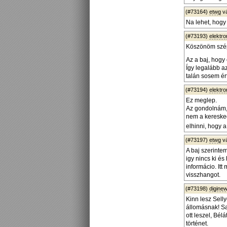
(#73164)
etwg
v
Na lehet, hog
(#73193)
elektro
Köszönöm szépe
Az a baj, hogy 
Így legalább a
talán sosem ér
(#73194)
elektro
Ez meglep.
Az gondolnám, h
nem a keresked
elhinni, hogy 
(#73197)
etwg
v
A baj szerinte
igy nincs ki é
informácio. Itt
visszhangot.
(#73198)
diginew
Kinn lesz Sell
állomásnak! Sa
ott leszel, Bé
történet.