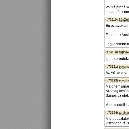
Volt rá probál
hajlandóak me
(#73119)
ZésZoli
Én ezt szoktam
Facebook Vasút
Legközelebb mo
(#73120)
diginew
Igen, ez érdek
(#73121)
etwg
v
Az FB nem for
(#73123)
etwg
ho
Majdnem japán
Állitolag késö
Sajnos az elek
Vasutmodell kiá
(#73124)
tumika
A terepasztalok
viszont brutáli