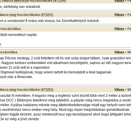
s
válasza
elektrorudi
hozzászólására (
#73194
)
Válasz
•
Fe
, sértetség van sokaknál.
álasza
etwg
hozzászólására (
#73201
)
Válasz
•
Fe
tem a vonatozást 9 orára oda vissza, ha Szombathelyröl indulok.
hozzászólása
Válasz
•
Fe
lított nemzetközi naptár:
k
zzászólása
Válasz
•
Má
ap Pécsre mintegy, 2 orát töltottem ott és sok szép dolgot láttam, csak gratulálni le
 Nagyon kedves emberekkel volt alkalmam beszélgetni, sajnos az idő nagyon kevés
esen 11 orát vett el a napombol.
Diginewl kollégának, hogy velem tartott és bemutatott a klub tagjainak.
készül már a filmecske.
álasza
etwg
hozzászólására (
#73262
)
Válasz
•
Má
asztal N méretben. A legalso meg a legfelsö szint között több mint 2 méter a külön
ése DCC ( tõbbnyire tekefinrol meg tabletröl, a pályán még nincs megoldva a vezèr
méter. A pálya hatalams mérete meg áttekinthetetlensége miatt egy helyröl nem leh
s vezérléshez nincs ember meg hely. Most egy olyan megoldásban gondolkodnak, 
lyben fogják kezelni, azaz mindenütt lesz egy kezelöpanel ahol majd állitgatni lehe
De ez még a jövö zenéje.