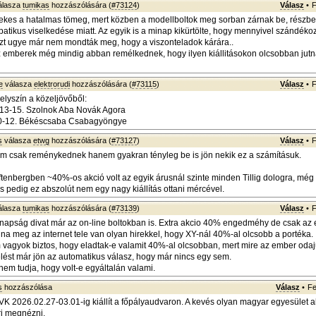
álasza
tumikas
hozzászólására (
#73124
)
Válasz
•
F
ekes a hatalmas tömeg, mert közben a modellboltok meg sorban zárnak be, részbe
atikus viselkedése miatt. Az egyik is a minap kikürtölte, hogy mennyivel szándéko
azt ugye már nem mondták meg, hogy a viszonteladok kárára..
z emberek még mindig abban remélkednek, hogy ilyen kiállitásokon olcsobban jut
e
válasza
elektrorudi
hozzászólására (
#73115
)
Válasz
•
F
elyszín a közeljövőből:
 13-15. Szolnok Aba Novák Agora
 10-12. Békéscsaba Csabagyöngye
s
válasza
etwg
hozzászólására (
#73127
)
Válasz
•
F
m csak reménykednek hanem gyakran tényleg be is jön nekik ez a számításuk.
nftenbergben ~40%-os akció volt az egyik árusnál szinte minden Tillig dologra, még
s pedig ez abszolút nem egy nagy kiállítás ottani mércével.
álasza
tumikas
hozzászólására (
#73139
)
Válasz
•
F
apság divat már az on-line boltokban is. Extra akcio 40% engedméhy de csak az 
ánna meg az internet tele van olyan hirekkel, hogy XY-nál 40%-al olcsobb a portéka.
vagyok biztos, hogy eladtak-e valamit 40%-al olcsobban, mert mire az ember odaj
elést már jön az automatikus válasz, hogy már nincs egy sem.
nem tudja, hogy volt-e egyáltalán valami.
s
hozzászólása
Válasz
•
Fe
K 2026.02.27-03.01-ig kiállít a főpályaudvaron. A kevés olyan magyar egyesület a
i megnézni.