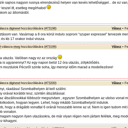
ín sajnos nagyon rusnya elrendezésű helyen van kevés lehetőséggel... de ez van,
 leszel itt, esetleg megírhatod
akom az állomástól.
álasza
diginewl
hozzászólására (
#73198
)
Válasz
•
Fe
tásom van. Vasárnap a 8 ora körül indulo soproni “szuper expressel” tervezek me
tt és kb 17 orakor indul vissza.
l
válasza
etwg
hozzászólására (
#73199
)
Válasz
•
Fe
a utazás. Valóban nagy ez az ország
a is ugyanennyi? Az egy napon belül 12 óra utazás, zötykölődés.
em mozdulok Pécsről szinte soha, így mennyi időm marad a modellezésre!
álasza
diginewl
hozzászólására (
#73200
)
Válasz
•
Fe
yi, ráadásul Szombathelyen át kell szállni.
gy orával korábbi lesz, szintén átszállással.
az átszállosokkal többször megszivtam , egyszer Szombathelyen az utolso vonat m
dolkodom, hogyan legyen. Lehet, hogy inkább Szombathelyröl indulok.
b, hogy a drágább vonattal 6 oránál hosszabb lenne az ut. Nem is igen tudom mit 
bb vonaton.
agam nagyon ilyen utazásokra, de már olyan régen nem jártam felétek, meg mode
éz kihagyni.