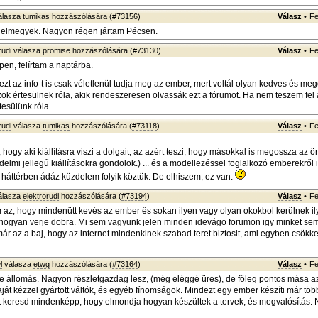
álasza
tumikas
hozzászólására (
#73156
)
Válasz
•
Fe
y elmegyek. Nagyon régen jártam Pécsen.
rudi
válasza
promise
hozzászólására (
#73130
)
Válasz
•
Fe
n, felírtam a naptárba.
ezt az info-t is csak véletlenül tudja meg az ember, mert voltál olyan kedves és me
zok értesülnek róla, akik rendeszeresen olvassák ezt a fórumot. Ha nem teszem fel
tesülünk róla.
rudi
válasza
tumikas
hozzászólására (
#73118
)
Válasz
•
Fe
ogy aki kiállításra viszi a dolgait, az azért teszi, hogy másokkal is megossza az ö
elmi jellegű kiállításokra gondolok.) ... és a modellezéssel foglalkozó emberekről 
a háttérben ádáz küzdelem folyik köztük. De elhiszem, ez van.
álasza
elektrorudi
hozzászólására (
#73194
)
Válasz
•
Fe
m az, hogy mindenütt kevés az ember ês sokan ilyen vagy olyan okokbol kerülnek ily
s hogyan verje dobra. Mi sem vagyunk jelen minden idevágo forumon igy minket se
 már az a baj, hogy az internet mindenkinek szabad teret biztosit, ami egyben csökke
l
válasza
etwg
hozzászólására (
#73164
)
Válasz
•
Fe
ye állomás. Nagyon részletgazdag lesz, (még eléggé üres), de főleg pontos mása az
ját kézzel gyártott váltók, és egyéb fínomságok. Mindezt egy ember készíti már több
lát keresd mindenképp, hogy elmondja hogyan készültek a tervek, és megvalósítás.