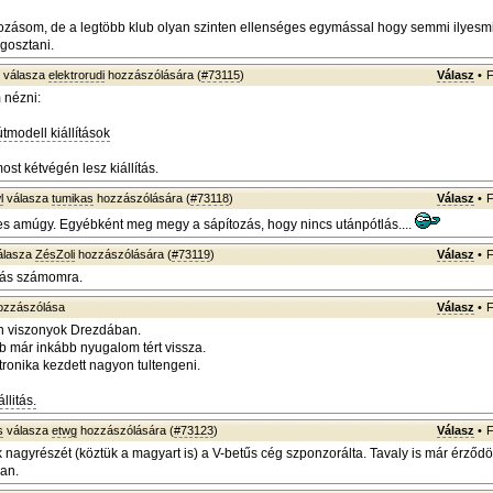
kozásom, de a legtöbb klub olyan szinten ellenséges egymással hogy semmi ilyesm
gosztani.
válasza
elektrorudi
hozzászólására (
#73115
)
Válasz
•
F
 nézni:
modell kiállítások
st kétvégén lesz kiállítás.
l
válasza
tumikas
hozzászólására (
#73118
)
Válasz
•
F
es amúgy. Egyébként meg megy a sápítozás, hogy nincs utánpótlás....
álasza
ZésZoli
hozzászólására (
#73119
)
Válasz
•
F
rás számomra.
zzászólása
Válasz
•
F
 viszonyok Drezdában.
bb már inkább nyugalom tért vissza.
tronika kezdett nagyon tultengeni.
llitás.
s
válasza
etwg
hozzászólására (
#73123
)
Válasz
•
F
 nagyrészét (köztük a magyart is) a V-betűs cég szponzorálta. Tavaly is már érződöt
san.