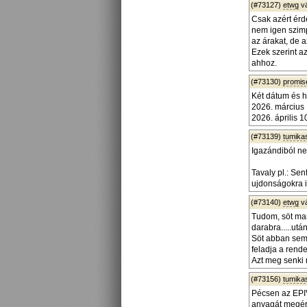
(#73127)
etwg
v
Csak azért érd
nem igen szimp
az árakat, de 
Ezek szerint a
ahhoz.
(#73130)
promis
Két dátum és h
2026. március
2026. április
(#73139)
tumika
Igazándiból ne
Tavaly pl.: Se
ujdonságokra i
(#73140)
etwg
v
Tudom, söt man
darabra.....ut
Söt abban sem 
feladja a rend
Azt meg senki 
(#73156)
tumika
Pécsen az EPIV
anyagát megér