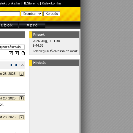
elektronika.hu
|
HEStore.hu
|
Kislexikon.hu
Frissek
2026. Aug, 06. Csü
9:44:35
j hozzászólás
Jelenleg 66 fő olvassa az oldalt
Hirdetés
5/5
t 28, 2025
t 28, 2025
ől.
t 28, 2025