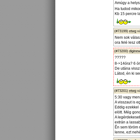
Amúgy a helysz
Ha tudod mikor
Kb 15 percre l
(#73199)
etwg
v
Nem sok válasz
ora felé lesz o
(#73200)
diginew
?????
8->14óra? 6 ór
De utána vissz
Látod, én ki s
(#73201)
etwg
v
5:30 vagy menn
A visszaut is e
Eddig ezekkel 
elött. Még gon
A legérdekeseb
extrán a lassa
Ên sem töröm m
lenne, ezt neh