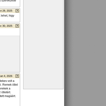
ás szervezése
t 28, 2025
lehet, higy
c 30, 2025
Jan 4, 2026
dekes volt a
lö. Remek ötlet
yerekek a
ötletért.
tett magáért.