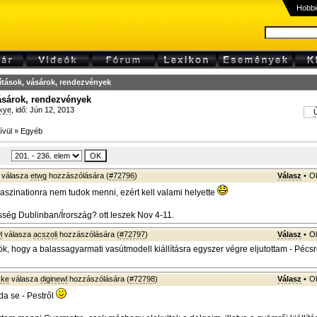
Hobbi
lítások, vásárok, rendezvények
vásárok, rendezvények
kye
, idő: Jún 12, 2013
Ú
ívül
»
Egyéb
válasza
etwg
hozzászólására (
#72796
)
Válasz
•
Ok
aszinationra nem tudok menni, ezért kell valami helyette
ség Dublinban/Írország? ott leszek Nov 4-11.
l
válasza
acszoli
hozzászólására (
#72797
)
Válasz
•
Ok
ök, hogy a balassagyarmati vasútmodell kiállításra egyszer végre eljutottam - Pécsr
ske
válasza
diginewl
hozzászólására (
#72798
)
Válasz
•
Ok
a se - Pestről