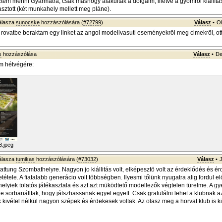
ztem menni Gyarmatra, csak máshogy alakultak a dolgaim, illetve a gyömrői kiállít
rasztott (két munkahely mellett meg pláne).
álasza
sunocske
hozzászólására (
#72799
)
Válasz
•
Ok
 rovatbe beraktam egy linket az angol modellvasuti eseményekröl meg cimekröl, ott 
s
hozzászólása
Válasz
•
De
m hétvégére:
.jpeg
álasza
tumikas
hozzászólására (
#73032
)
Válasz
•
attung Szombathelyre. Nagyon jo kiállitás volt, elképesztö volt az érdeklődés és ér
tétele. A fiatalabb generácio volt többségben. Ilyesmi tőlünk nyugatra alig fordul e
helyiek tolatós játékasztala és azt azt müködtető modellezők végtelen türelme. A g
te sorbanálltak, hogy játszhassanak egyet egyett. Csak gratulálni lehet a klubnak az 
 kivétel nélkül nagyon szépek és érdekesek voltak. Az olasz meg a horvat klub is ki