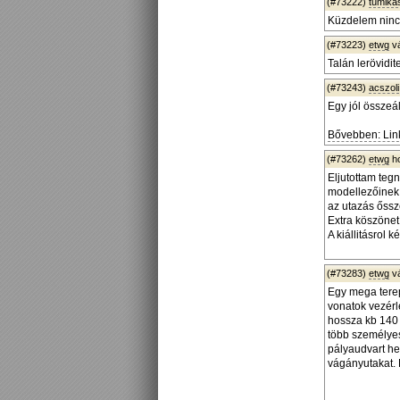
(#73222)
tumika
Küzdelem nincs
(#73223)
etwg
v
Talán lerövidi
(#73243)
acszoli
Egy jól összeál
Bővebben: Lin
(#73262)
etwg
ho
Eljutottam tegn
modellezőinek.
az utazás őssz
Extra köszönet 
A kiállitásrol 
(#73283)
etwg
v
Egy mega terep
vonatok vezérl
hossza kb 140 
több személye
pályaudvart he
vágányutakat. 