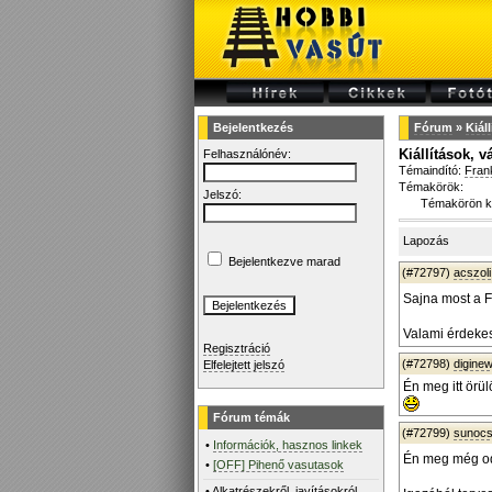
Bejelentkezés
Fórum
»
Kiál
Kiállítások, 
Felhasználónév:
Témaindító:
Fran
Témakörök:
Jelszó:
Témakörön k
Lapozás
Bejelentkezve marad
(#72797)
acszoli
Sajna most a F
Valami érdekes
Regisztráció
(#72798)
diginew
Elfelejtett jelszó
Én meg itt örül
Fórum témák
(#72799)
sunoc
•
Információk, hasznos linkek
Én meg még od
•
[OFF] Pihenő vasutasok
•
Alkatrészekről, javításokról