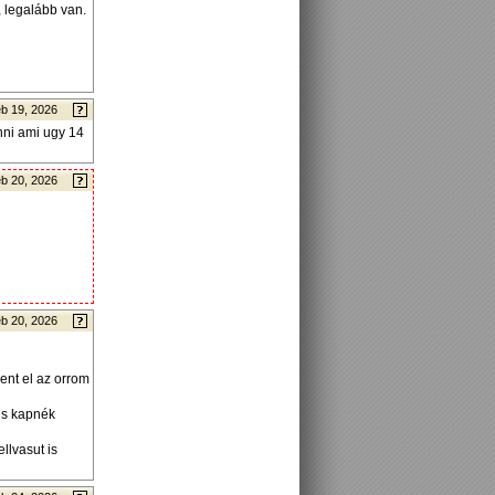
 legalább van.
b 19, 2026
nni ami ugy 14
b 20, 2026
b 20, 2026
ent el az orrom
is kapnék
llvasut is