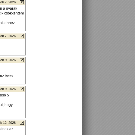
eb 7, 2026
n a gyárak
zik csökkenteni
nak ehhez
eb 7, 2026
eb 9, 2026
 az éves
eb 9, 2026
elsö 5
ut, hogy
b 12, 2026
kinek az