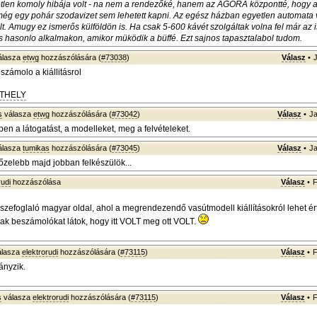
yetlen komoly hibája volt - na nem a rendezőké, hanem az AGORA központté, hogy
még egy pohár szodavizet sem lehetett kapni. Az egész házban egyetlen automata v
t. Amugy ez ismerős külföldön is. Ha csak 5-600 kávét szolgáltak volna fel már az is
s hasonlo alkalmakon, amikor müködik a büffé. Ezt sajnos tapasztalabol tudom.
álasza
etwg
hozzászólására (
#73038
)
Válasz
•
eszámolo a kiállitásrol
ATHELY
s
válasza
etwg
hozzászólására (
#73042
)
Válasz
•
Ja
en a látogatást, a modelleket, meg a felvételeket.
álasza
tumikas
hozzászólására (
#73045
)
Válasz
•
Ja
őzelebb majd jobban felkészülök...
rudi
hozzászólása
Válasz
•
F
szefoglaló magyar oldal, ahol a megrendezendő vasútmodell kiállításokról lehet ér
ak beszámolókat látok, hogy itt VOLT meg ott VOLT.
lasza
elektrorudi
hozzászólására (
#73115
)
Válasz
•
F
ányzik.
s
válasza
elektrorudi
hozzászólására (
#73115
)
Válasz
•
F