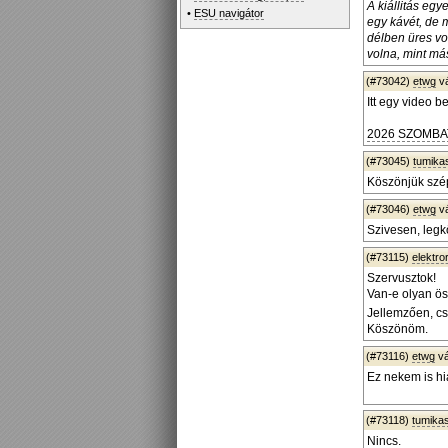
A kiállitás eg
•
ESU navigátor
egy kávét, de 
délben üres vol
volna, mint má
(#73042)
etwg
v
Itt egy video b
2026 SZOMB
(#73045)
tumika
Köszönjük szép
(#73046)
etwg
v
Szivesen, legk
(#73115)
elektro
Szervusztok!
Van-e olyan ös
Jellemzően, cs
Köszönöm.
(#73116)
etwg
vá
Ez nekem is hi
(#73118)
tumika
Nincs.