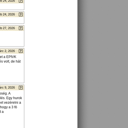
b 24, 2026
b 24, 2026
b 27, 2026
rc 2, 2026
het a EPIVK
 volt, de hát
rc 9, 2026
bség. A
lés. Egy hurok
et vezérelni a
hogy a 3 fö
t a