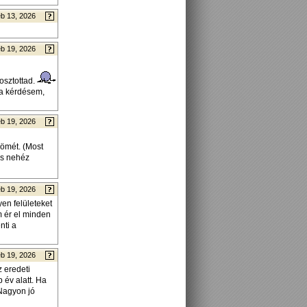
b 13, 2026
b 19, 2026
gosztottad.
 a kérdésem,
b 19, 2026
römét. (Most
is nehéz
b 19, 2026
en felületeket
m ér el minden
nti a
b 19, 2026
 eredeti
 év alatt. Ha
 Nagyon jó