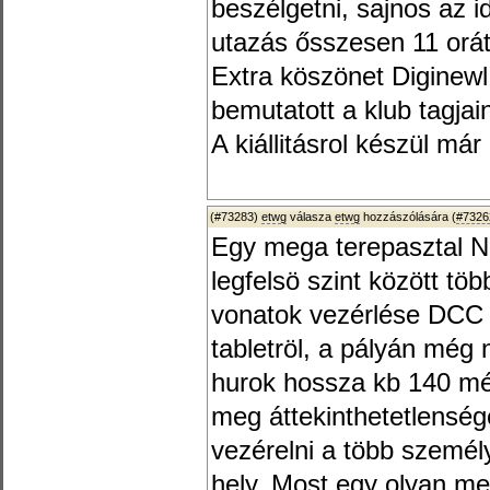
beszélgetni, sajnos az i
utazás ősszesen 11 orát
Extra köszönet Diginewl
bemutatott a klub tagjai
A kiállitásrol készül már
(#73283)
etwg
válasza
etwg
hozzászólására (
#7326
Egy mega terepasztal N
legfelsö szint között tö
vonatok vezérlése DCC (
tabletröl, a pályán még
hurok hossza kb 140 mé
meg áttekinthetetlenség
vezérelni a több szemé
hely. Most egy olyan m