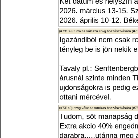
Két dátum és helyszín a
2026. március 13-15. S
2026. április 10-12. B
(#73139)
tumikas
válasza
etwg
hozzászólására (
#7
Igazándiból nem csak 
tényleg be is jön nekik 
Tavaly pl.: Senftenberg
árusnál szinte minden Ti
ujdonságokra is pedig e
ottani mércével.
(#73140)
etwg
válasza
tumikas
hozzászólására (
#7
Tudom, söt manapság div
Extra akcio 40% engedm
darabra.....utánna meg a