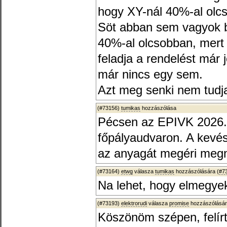
hogy XY-nál 40%-al olcs
Söt abban sem vagyok bi
40%-al olcsobban, mert
feladja a rendelést már
már nincs egy sem.
Azt meg senki nem tudja
(#73156)
tumikas
hozzászólása
Pécsen az EPIVK 2026.02
főpályaudvaron. A kevé
az anyagát megéri megn
(#73164)
etwg
válasza
tumikas
hozzászólására (
#7
Na lehet, hogy elmegye
(#73193)
elektrorudi
válasza
promise
hozzászólásár
Köszönöm szépen, felír