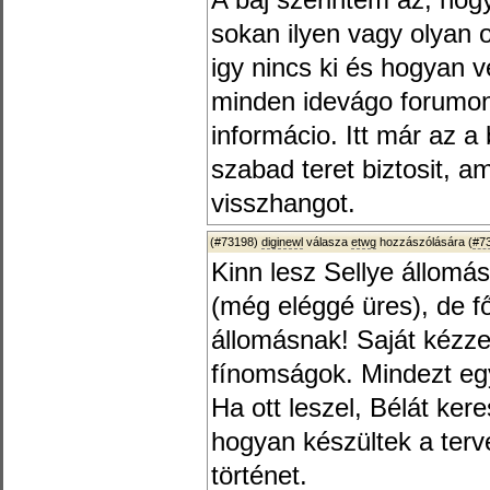
A baj szerintem az, ho
sokan ilyen vagy olyan o
igy nincs ki és hogyan 
minden idevágo forumon
informácio. Itt már az a
szabad teret biztosit, a
visszhangot.
(#73198)
diginewl
válasza
etwg
hozzászólására (
#7
Kinn lesz Sellye állomá
(még eléggé üres), de f
állomásnak! Saját kézzel
fínomságok. Mindezt egy
Ha ott leszel, Bélát ke
hogyan készültek a terv
történet.