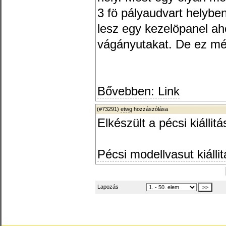
3 fö pályaudvart helyben
lesz egy kezelöpanel ahol
vágányutakat. De ez mé
Bővebben: Link
(#73291)
etwg
hozzászólása
Elkészült a pécsi kiállitá
Pécsi modellvasut kiálli
Lapozás