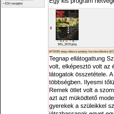
Egy kis program hétvég
•
ESU navigátor
IMG_5878.jpeg
(#73038)
etwg
válasza
tumikas
hozzászólására (
#7
Tegnap ellátogattung Sz
volt, elképesztö volt az
látogatok összetétele. A
többségben. Ilyesmi tőlü
Remek ötlet volt a szomb
azt azt müködtető model
gyerekek a szüleikkel sz
játszhassanak egyet egye