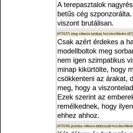
A terepasztalok nagyrés
betűs cég szponzorálta. 
viszont brutálisan.
(#73127)
etwg
válasza
tumikas
hozzászólására (
#7
Csak azért érdekes a h
modellboltok meg sorba
nem igen szimpatikus vi
minap kikürtölte, hogy 
csökkenteni az árakat,
meg, hogy a viszontelad
Ezek szerint az embere
remélkednek, hogy ilyen
ehhez ahhoz.
(#73130)
promise
válasza
elektrorudi
hozzászólásár