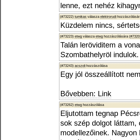
lenne, ezt nehéz kihagyn
(#73222)
tumikas
válasza
elektrorudi
hozzászólásár
Küzdelem nincs, sértets
(#73223)
etwg
válasza
etwg
hozzászólására (
#7320
Talán leröviditem a vona
Szombathelyröl indulok.
(#73243)
acszoli
hozzászólása
Egy jól összeállított ne
Bővebben: Link
(#73262)
etwg
hozzászólása
Eljutottam tegnap Pécsre
sok szép dolgot láttam, 
modellezőinek. Nagyon 