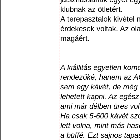
klubnak az ötletért.
A terepasztalok kivétel
érdekesek voltak. Az ola
magáért.
A kiállitás egyetlen kom
rendezőké, hanem az A
sem egy kávét, de még 
lehetett kapni. Az egés
ami már délben üres vol
Ha csak 5-600 kávét szol
lett volna, mint más ha
a büffé. Ezt sajnos tapa