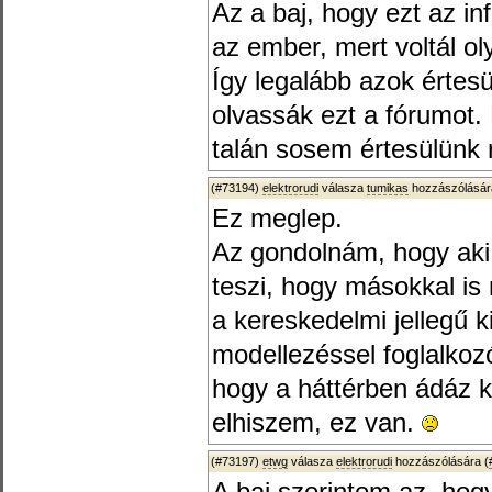
Az a baj, hogy ezt az inf
az ember, mert voltál o
Így legalább azok értes
olvassák ezt a fórumot
talán sosem értesülünk r
(#73194)
elektrorudi
válasza
tumikas
hozzászólásár
Ez meglep.
Az gondolnám, hogy aki ki
teszi, hogy másokkal i
a kereskedelmi jellegű ki
modellezéssel foglalkozó
hogy a háttérben ádáz k
elhiszem, ez van.
(#73197)
etwg
válasza
elektrorudi
hozzászólására (