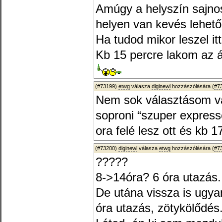
Amúgy a helyszín sajno
helyen van kevés lehető
Ha tudod mikor leszel it
Kb 15 percre lakom az á
(#73199)
etwg
válasza
diginewl
hozzászólására (
#7
Nem sok választásom va
soproni “szuper express
ora felé lesz ott és kb 1
(#73200)
diginewl
válasza
etwg
hozzászólására (
#7
?????
8->14óra? 6 óra utazás
De utána vissza is ugya
óra utazás, zötykölődés