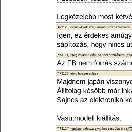
Legközelebb most kétvég
(#73120)
diginewl
válasza
tumikas
hozzászólására (
Igen, ez érdekes amúg
sápítozás, hogy nincs ut
(#73121)
etwg
válasza
ZésZoli
hozzászólására (
#73
Az FB nem forrás szám
(#73123)
etwg
hozzászólása
Majdnem japán viszony
Állitolag késöbb már ink
Sajnos az elektronika ke
Vasutmodell kiállitás.
(#73124)
tumikas
válasza
etwg
hozzászólására (
#7