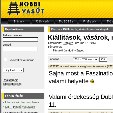
Bejelentkezés
Fórum
»
Kiállítások, vásárok, rendezvények
Felhasználónév:
Kiállítások, vásárok
Témaindító:
Frankye
, idő: Jún 12, 2013
Jelszó:
Témakörök:
Témakörön kívül
»
Egyéb
Lapozás
Bejelentkezve marad
(#72797)
acszoli
válasza
etwg
hozzászólására (
#72
Sajna most a Faszinatio
valami helyette
Regisztráció
Elfelejtett jelszó
Valami érdekesség Dubli
Fórum témák
•
Információk, hasznos linkek
11.
•
[OFF] Pihenő vasutasok
•
Alkatrészekről, javításokról