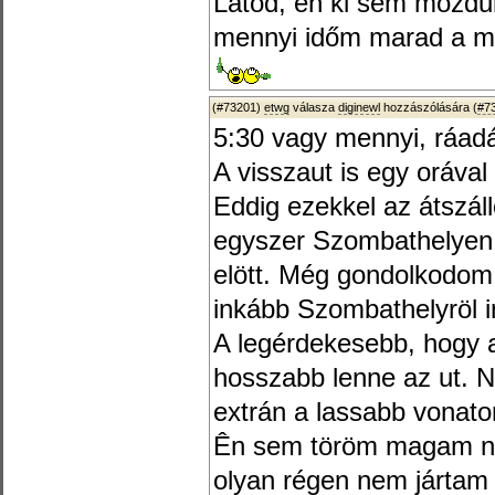
Látod, én ki sem mozdul
mennyi időm marad a mo
(#73201)
etwg
válasza
diginewl
hozzászólására (
#7
5:30 vagy mennyi, ráadá
A visszaut is egy orával 
Eddig ezekkel az átszál
egyszer Szombathelyen 
elött. Még gondolkodom
inkább Szombathelyröl i
A legérdekesebb, hogy a
hosszabb lenne az ut. N
extrán a lassabb vonato
Ên sem töröm magam na
olyan régen nem jártam 