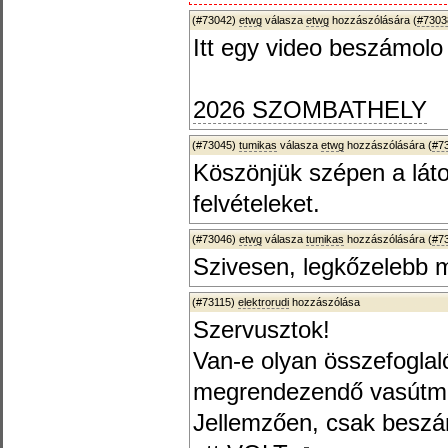
(#73042)
etwg
válasza
etwg
hozzászólására (
#7303
Itt egy video beszámolo a
2026 SZOMBATHELY
(#73045)
tumikas
válasza
etwg
hozzászólására (
#7
Köszönjük szépen a láto
felvételeket.
(#73046)
etwg
válasza
tumikas
hozzászólására (
#7
Szivesen, legkőzelebb m
(#73115)
elektrorudi
hozzászólása
Szervusztok!
Van-e olyan összefoglal
megrendezendő vasútmode
Jellemzően, csak beszá