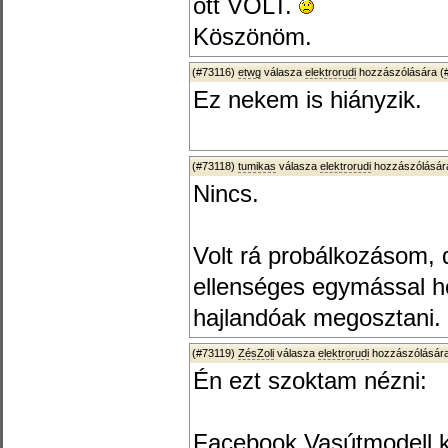
ott VOLT.
Köszönöm.
(#73116)
etwg
válasza
elektrorudi
hozzászólására (
Ez nekem is hiányzik.
(#73118)
tumikas
válasza
elektrorudi
hozzászólására
Nincs.
Volt rá probálkozásom, 
ellenséges egymással h
hajlandóak megosztani.
(#73119)
ZésZoli
válasza
elektrorudi
hozzászólására
Én ezt szoktam nézni:
Facebook Vasútmodell ki